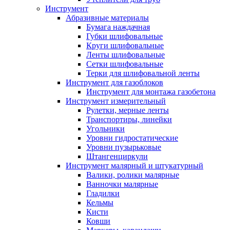
Инструмент
Абразивные материалы
Бумага наждачная
Губки шлифовальные
Круги шлифовальные
Ленты шлифовальные
Сетки шлифовальные
Терки для шлифовальной ленты
Инструмент для газоблоков
Инструмент для монтажа газобетона
Инструмент измерительный
Рулетки, мерные ленты
Транспортиры, линейки
Угольники
Уровни гидростатические
Уровни пузырьковые
Штангенциркули
Инструмент малярный и штукатурный
Валики, ролики малярные
Ванночки малярные
Гладилки
Кельмы
Кисти
Ковши