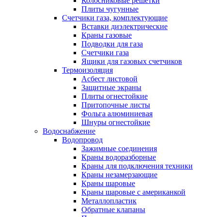
Колосниковые решетки
Плиты чугунные
Счетчики газа, комплектующие
Вставки диэлектрические
Краны газовые
Подводки для газа
Счетчики газа
Ящики для газовых счетчиков
Термоизоляция
Асбест листовой
Защитные экраны
Плиты огнестойкие
Притопочные листы
Фольга алюминиевая
Шнуры огнестойкие
Водоснабжение
Водопровод
Зажимные соединения
Краны водоразборные
Краны для подключения техники
Краны незамерзающие
Краны шаровые
Краны шаровые с американкой
Металлопластик
Обратные клапаны