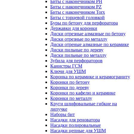
Биты с наконечником PH
Биты с наконечником PZ
Биты с наконечником Torx
Биты с торцевой головкой
Буры по бетону для перфоратора
Державки для коронки
Диски отрезные алмазные по бетону
Диски отрезные по металлу
Диски отреные алмазные по керамике
Диски пильные по дереву
Диски пильные по металлу
Зубила для перфораторов
Канистры ГСМ
Ключи для УШМ
Коронка по керамике и керамограниту
Коронки по бетону
Коронки по дереву
Коронки по кафелю и керамике
Коронки по металлу
Круги шлифовальные гибкие на
липучке
Наборы бит
Насадки для реноватора
Насадки полировальные
Насадки цепные для УШМ