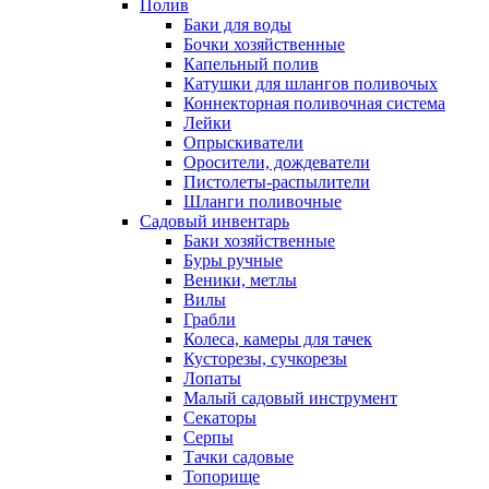
Полив
Баки для воды
Бочки хозяйственные
Капельный полив
Катушки для шлангов поливочых
Коннекторная поливочная система
Лейки
Опрыскиватели
Оросители, дождеватели
Пистолеты-распылители
Шланги поливочные
Садовый инвентарь
Баки хозяйственные
Буры ручные
Веники, метлы
Вилы
Грабли
Колеса, камеры для тачек
Кусторезы, сучкорезы
Лопаты
Малый садовый инструмент
Секаторы
Серпы
Тачки садовые
Топорище