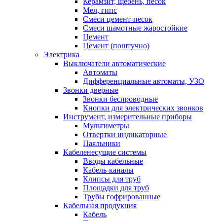
Керамзит, щебень, песок
Мел, гипс
Смеси цемент-песок
Смеси шамотные жаростойкие
Цемент
Цемент (поштучно)
Электрика
Выключатели автоматические
Автоматы
Дифференциальные автоматы, УЗО
Звонки дверные
Звонки беспроводные
Кнопки для электрических звонков
Инструмент, измерительные приборы
Мультиметры
Отвертки индикаторные
Паяльники
Кабеленесущие системы
Вводы кабельные
Кабель-каналы
Клипсы для труб
Площадки для труб
Трубы гофрированные
Кабельная продукция
Кабель