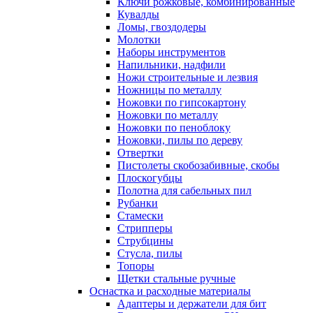
Ключи рожковые, комбинированные
Кувалды
Ломы, гвоздодеры
Молотки
Наборы инструментов
Напильники, надфили
Ножи строительные и лезвия
Ножницы по металлу
Ножовки по гипсокартону
Ножовки по металлу
Ножовки по пеноблоку
Ножовки, пилы по дереву
Отвертки
Пистолеты скобозабивные, скобы
Плоскогубцы
Полотна для сабельных пил
Рубанки
Стамески
Стрипперы
Струбцины
Стусла, пилы
Топоры
Щетки стальные ручные
Оснастка и расходные материалы
Адаптеры и держатели для бит