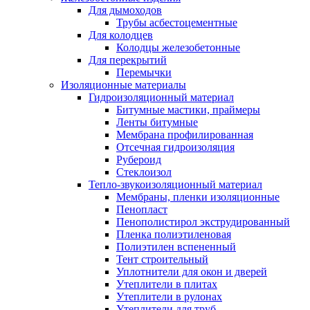
Для дымоходов
Трубы асбестоцементные
Для колодцев
Колодцы железобетонные
Для перекрытий
Перемычки
Изоляционные материалы
Гидроизоляционный материал
Битумные мастики, праймеры
Ленты битумные
Мембрана профилированная
Отсечная гидроизоляция
Рубероид
Стеклоизол
Тепло-звукоизоляционный материал
Мембраны, пленки изоляционные
Пенопласт
Пенополистирол экструдированный
Пленка полиэтиленовая
Полиэтилен вспененный
Тент строительный
Уплотнители для окон и дверей
Утеплители в плитах
Утеплители в рулонах
Утеплители для труб