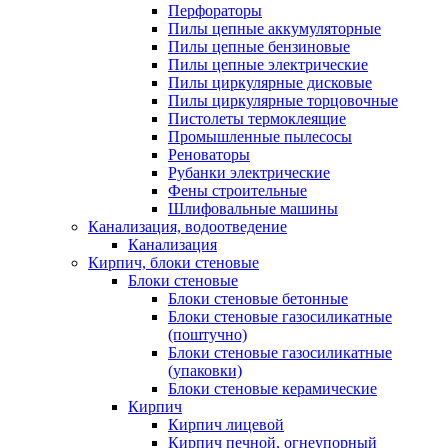
Перфораторы
Пилы цепные аккумуляторные
Пилы цепные бензиновые
Пилы цепные электрические
Пилы циркулярные дисковые
Пилы циркулярные торцовочные
Пистолеты термоклеящие
Промышленные пылесосы
Реноваторы
Рубанки электрические
Фены строительные
Шлифовальные машины
Канализация, водоотведение
Канализация
Кирпич, блоки стеновые
Блоки стеновые
Блоки стеновые бетонные
Блоки стеновые газосиликатные
(поштучно)
Блоки стеновые газосиликатные
(упаковки)
Блоки стеновые керамические
Кирпич
Кирпич лицевой
Кирпич печной, огнеупорный