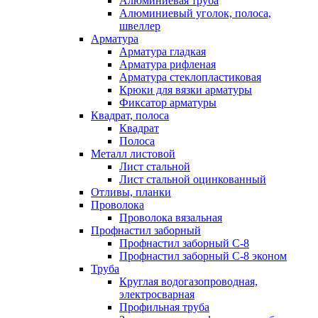
Алюминиевая труба
Алюминиевый уголок, полоса,
швеллер
Арматура
Арматура гладкая
Арматура рифленая
Арматура стеклопластиковая
Крюки для вязки арматуры
Фиксатор арматуры
Квадрат, полоса
Квадрат
Полоса
Металл листовой
Лист стальной
Лист стальной оцинкованный
Отливы, планки
Проволока
Проволока вязальная
Профнастил заборный
Профнастил заборный С-8
Профнастил заборный С-8 эконом
Труба
Круглая водогазопроводная,
электросварная
Профильная труба