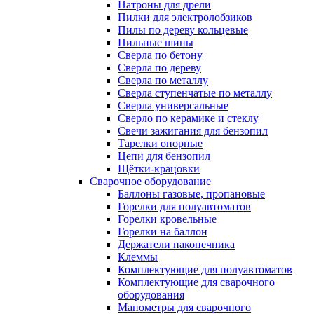
Патроны для дрели
Пилки для электролобзиков
Пилы по дереву кольцевые
Пильные шины
Сверла по бетону
Сверла по дереву
Сверла по металлу
Сверла ступенчатые по металлу
Сверла универсальные
Сверло по керамике и стеклу
Свечи зажигания для бензопил
Тарелки опорные
Цепи для бензопил
Щётки-крацовки
Сварочное оборудование
Баллоны газовые, пропановые
Горелки для полуавтоматов
Горелки кровельные
Горелки на баллон
Держатели наконечника
Клеммы
Комплектующие для полуавтоматов
Комплектующие для сварочного
оборудования
Манометры для сварочного