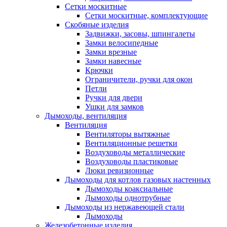
Сетки москитные
Сетки москитные, комплектующие
Скобяные изделия
Задвижки, засовы, шпингалеты
Замки велосипедные
Замки врезные
Замки навесные
Крючки
Ограничители, ручки для окон
Петли
Ручки для двери
Ушки для замков
Дымоходы, вентиляция
Вентиляция
Вентиляторы вытяжные
Вентиляционные решетки
Воздуховоды металлические
Воздуховоды пластиковые
Люки ревизионные
Дымоходы для котлов газовых настенных
Дымоходы коаксиальные
Дымоходы однотрубные
Дымоходы из нержавеющей стали
Дымоходы
Железобетонные изделия