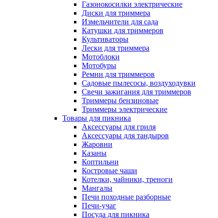
Газонокосилки электрические
Диски для триммера
Измельчители для сада
Катушки для триммеров
Культиваторы
Лески для триммера
Мотоблоки
Мотобуры
Ремни для триммеров
Садовые пылесосы, воздуходувки
Свечи зажигания для триммеров
Триммеры бензиновые
Триммеры электрические
Товары для пикника
Аксессуары для гриля
Аксессуары для тандыров
Жаровни
Казаны
Коптильни
Костровые чаши
Котелки, чайники, треноги
Мангалы
Печи походные разборные
Печи-учаг
Посуда для пикника