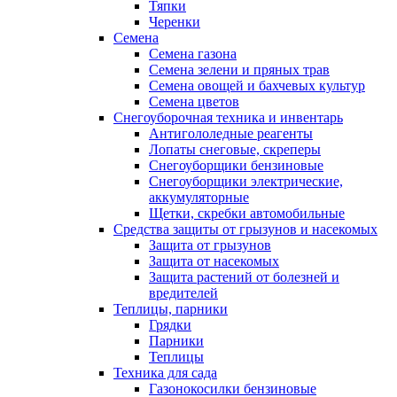
Тяпки
Черенки
Семена
Семена газона
Семена зелени и пряных трав
Семена овощей и бахчевых культур
Семена цветов
Снегоуборочная техника и инвентарь
Антигололедные реагенты
Лопаты снеговые, скреперы
Снегоуборщики бензиновые
Снегоуборщики электрические,
аккумуляторные
Щетки, скребки автомобильные
Средства защиты от грызунов и насекомых
Защита от грызунов
Защита от насекомых
Защита растений от болезней и
вредителей
Теплицы, парники
Грядки
Парники
Теплицы
Техника для сада
Газонокосилки бензиновые