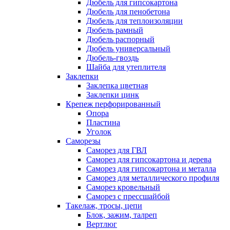
Дюбель для гипсокартона
Дюбель для пенобетона
Дюбель для теплоизоляции
Дюбель рамный
Дюбель распорный
Дюбель универсальный
Дюбель-гвоздь
Шайба для утеплителя
Заклепки
Заклепка цветная
Заклепки цинк
Крепеж перфорированный
Опора
Пластина
Уголок
Саморезы
Саморез для ГВЛ
Саморез для гипсокартона и дерева
Саморез для гипсокартона и металла
Саморез для металлического профиля
Саморез кровельный
Саморез с прессшайбой
Такелаж, тросы, цепи
Блок, зажим, талреп
Вертлюг