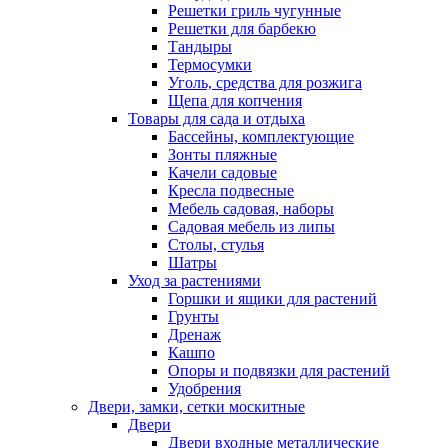
Решетки гриль чугунные
Решетки для барбекю
Тандыры
Термосумки
Уголь, средства для розжига
Щепа для копчения
Товары для сада и отдыха
Бассейны, комплектующие
Зонты пляжные
Качели садовые
Кресла подвесные
Мебель садовая, наборы
Садовая мебель из липы
Столы, стулья
Шатры
Уход за растениями
Горшки и ящики для растений
Грунты
Дренаж
Кашпо
Опоры и подвязки для растений
Удобрения
Двери, замки, сетки москитные
Двери
Двери входные металлические