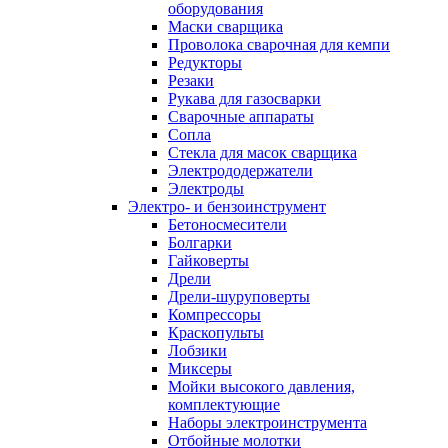
оборудования
Маски сварщика
Проволока сварочная для кемпи
Редукторы
Резаки
Рукава для газосварки
Сварочные аппараты
Сопла
Стекла для масок сварщика
Электрододержатели
Электроды
Электро- и бензоинструмент
Бетоносмесители
Болгарки
Гайковерты
Дрели
Дрели-шуруповерты
Компрессоры
Краскопульты
Лобзики
Миксеры
Мойки высокого давления,
комплектующие
Наборы электроинструмента
Отбойные молотки