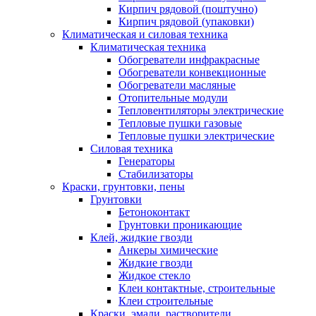
Кирпич рядовой (поштучно)
Кирпич рядовой (упаковки)
Климатическая и силовая техника
Климатическая техника
Обогреватели инфракрасные
Обогреватели конвекционные
Обогреватели масляные
Отопительные модули
Тепловентиляторы электрические
Тепловые пушки газовые
Тепловые пушки электрические
Силовая техника
Генераторы
Стабилизаторы
Краски, грунтовки, пены
Грунтовки
Бетоноконтакт
Грунтовки проникающие
Клей, жидкие гвозди
Анкеры химические
Жидкие гвозди
Жидкое стекло
Клеи контактные, строительные
Клеи строительные
Краски, эмали, растворители