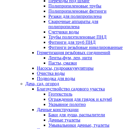
Переходы под шланг
Полипропиленовые трубы
Полипропиленовые фитинги
Резаки для полипропилена
Сварочные аппараты для
полипропилена
Счетчики воды
Трубы полиэтиленовые ПНД
Фитинги для труб ПНД
Фитинги резьбовые никелированные
Герметизация резьбовых соединений
Ленты-фум, лен, нити
Пасты, смазки
Насосы, гидроаккумуляторы
Очистка воды
Подводка для воды
Дача, сад, огород
Благоуствойство садового участка
Геотекстиль
Ограждения для грядок и клумб
Укрывное полотно
Дачные конструкции
Баки для душа, распылители
Дачные туалеты
Умывальники дачные, туалеты