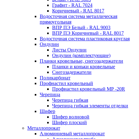
Графит - RAL 7024
Коричневый - RAL 8017
Водосточная система металлическая
прямоугольная
ВПР ПЭ Белый - RAL 9003
ВПР ПЭ Коричневый - RAL 8017
Водосточная система пластиковая круглая
Ондулин
Листы Ондулин
Ондулин (комплектующие)
Планки кровельные, снегозадержатели
Планки и коньки кровельные
Снегозадержатели
Поликарбонат
Профнастил кровельный
Профнастил кровельный МР -20R
Черепица
Черепица гибкая
Черепица гибкая элементы отделки
Шифер
Шифер волновой
Шифер плоский
Металлопрокат
Алюминиевый металлопрокат