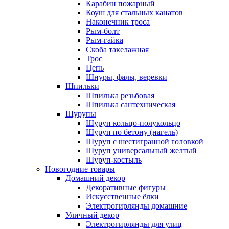
Карабин пожарный
Коуш для стальных канатов
Наконечник троса
Рым-болт
Рым-гайка
Скоба такелажная
Трос
Цепь
Шнуры, фалы, веревки
Шпильки
Шпилька резьбовая
Шпилька сантехническая
Шурупы
Шуруп кольцо-полукольцо
Шуруп по бетону (нагель)
Шуруп с шестигранной головкой
Шуруп универсальный желтый
Шуруп-костыль
Новогодние товары
Домашний декор
Декоративные фигуры
Искусственные ёлки
Электрогирлянды домашние
Уличный декор
Электрогирлянды для улиц