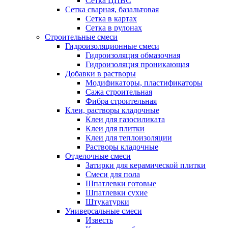
Сетка ЦПВС
Сетка сварная, базальтовая
Сетка в картах
Сетка в рулонах
Строительные смеси
Гидроизоляционные смеси
Гидроизоляция обмазочная
Гидроизоляция проникающая
Добавки в растворы
Модификаторы, пластификаторы
Сажа строительная
Фибра строительная
Клеи, растворы кладочные
Клеи для газосиликата
Клеи для плитки
Клеи для теплоизоляции
Растворы кладочные
Отделочные смеси
Затирки для керамической плитки
Смеси для пола
Шпатлевки готовые
Шпатлевки сухие
Штукатурки
Универсальные смеси
Известь