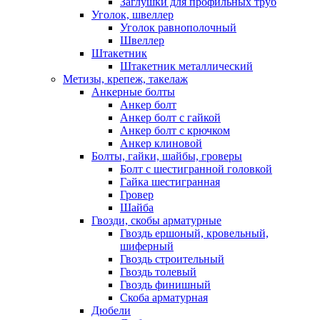
Заглушки для профильных труб
Уголок, швеллер
Уголок равнополочный
Швеллер
Штакетник
Штакетник металлический
Метизы, крепеж, такелаж
Анкерные болты
Анкер болт
Анкер болт с гайкой
Анкер болт с крючком
Анкер клиновой
Болты, гайки, шайбы, гроверы
Болт c шестигранной головкой
Гайка шестигранная
Гровер
Шайба
Гвозди, скобы арматурные
Гвоздь ершоный, кровельный,
шиферный
Гвоздь строительный
Гвоздь толевый
Гвоздь финишный
Скоба арматурная
Дюбели