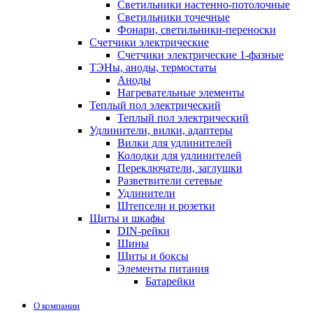
Светильники настенно-потолочные
Светильники точечные
Фонари, светильники-переноски
Счетчики электрические
Счетчики электрические 1-фазные
ТЭНы, аноды, термостаты
Аноды
Нагревательные элементы
Теплый пол электрический
Теплый пол электрический
Удлинители, вилки, адаптеры
Вилки для удлинителей
Колодки для удлинителей
Переключатели, заглушки
Разветвители сетевые
Удлинители
Штепсели и розетки
Щиты и шкафы
DIN-рейки
Шины
Щиты и боксы
Элементы питания
Батарейки
О компании