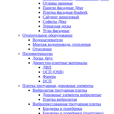
Отливы оконные
Панели фасадные Дёке
Плитка фасадная Hauberk
Сайдинг виниловый
Софиты Дёке
Террасная доска
Углы фасадные
Отопительное оборудование
Водонагреватели
Монтаж водопровода, отопления
Отопление
Пиломатериаллы
Доска, брус
Древестно-плитные материалы
ДВП
ОСП (OSB)
Фанера
ЦСП
Плитка тротуарная, дорожные элементы
Вибролитая тротуарная плитка
Дорожные элементы вибролитые
Плитка вибролитая
Вибропрессованная тротуарная плитка
Бордюры и поребрики
Бордюры и поребрики (поштучно)