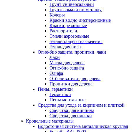
Грунт универсальный
Грунты-эмали по металлу
Колеры
Краски водно-дисперсионные
Краски резиновые
Растворители
Эмали аэрозольные
Эмали общего назначения
Эмаль для пола
Огне-био защита, пропитки, лаки
Лаки
Масла для дерева
Огне-био защита
Олифа
Отбеливатели для дерева
Пропитки для дерева
Пены, герметики
Герметики
Пены монтажные
Средства для ухода за кирпичем и плиткой
Средства для кирпича
Средства для плитки
Кровельные материалы
Водосточная система металлическая круглая
Белый - RAL 9003