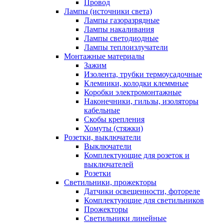
Провод
Лампы (источники света)
Лампы газоразрядные
Лампы накаливания
Лампы светодиодные
Лампы теплоизлучатели
Монтажные материалы
Зажим
Изолента, трубки термоусадочные
Клемники, колодки клеммные
Коробки электромонтажные
Наконечники, гильзы, изоляторы
кабельные
Скобы крепления
Хомуты (стяжки)
Розетки, выключатели
Выключатели
Комплектующие для розеток и
выключателей
Розетки
Светильники, прожекторы
Датчики освещенности, фотореле
Комплектующие для светильников
Прожекторы
Светильники линейные