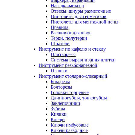
Маркеры, карандаши
Насадка-миксер
Отвесы, шнуры разметочные
Пистолеты для герметиков
Пистолеты для монтажной пены
Правила
Расшивки для швов
Терки, полутерки
Шпатели
Инструмент по кафелю и стеклу
Плиткорезы
Система выравнивания плитки
Инструмент резьбонарезной
Плашки
Инструмент столярно-слесарный
Бокорезы
Болторезы
Головки торцевые
Длинногубцы, тонкогубцы
Заклепочники
Зубила
Киянки
Клещи
Ключи имбусовые
Ключи разводные