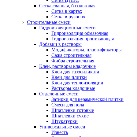
Сетка ЦПВС
Сетка сварная, базальтовая
Сетка в картах
Сетка в рулонах
Строительные смеси
Гидроизоляционные смеси
Гидроизоляция обмазочная
Гидроизоляция проникающая
Добавки в растворы
Модификаторы, пластификаторы
Сажа строительная
Фибра строительная
Клеи, растворы кладочные
Клеи для газосиликата
Клеи для плитки
Клеи для теплоизоляции
Растворы кладочные
Отделочные смеси
Затирки для керамической плитки
Смеси для пола
Шпатлевки готовые
Шпатлевки сухие
Штукатурки
Универсальные смеси
Известь