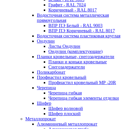
Графит - RAL 7024
Коричневый - RAL 8017
Водосточная система металлическая
прямоугольная
ВПР ПЭ Белый - RAL 9003
ВПР ПЭ Коричневый - RAL 8017
Водосточная система пластиковая круглая
Ондулин
Листы Ондулин
Ондулин (комплектующие)
Планки кровельные, снегозадержатели
Планки и коньки кровельные
Снегозадержатели
Поликарбонат
Профнастил кровельный
Профнастил кровельный МР -20R
Черепица
Черепица гибкая
Черепица гибкая элементы отделки
Шифер
Шифер волновой
Шифер плоский
Металлопрокат
Алюминиевый металлопрокат