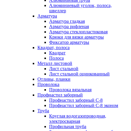
Алюминиевая труба
Алюминиевый уголок, полоса,
швеллер
Арматура
Арматура гладкая
Арматура рифленая
Арматура стеклопластиковая
Крюки для вязки арматуры
Фиксатор арматуры
Квадрат, полоса
Квадрат
Полоса
Металл листовой
Лист стальной
Лист стальной оцинкованный
Отливы, планки
Проволока
Проволока вязальная
Профнастил заборный
Профнастил заборный С-8
Профнастил заборный С-8 эконом
Труба
Круглая водогазопроводная,
электросварная
Профильная труба