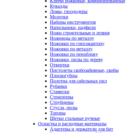
Ключи рожковые, комбинированные
Кувалды
Ломы, гвоздодеры
Молотки
Наборы инструментов
Напильники, надфили
Ножи строительные и лезвия
Ножницы по металлу
Ножовки по гипсокартону
Ножовки по металлу
Ножовки по пеноблоку
Ножовки, пилы по дереву
Отвертки
Пистолеты скобозабивные, скобы
Плоскогубцы
Полотна для сабельных пил
Рубанки
Стамески
Стрипперы
Струбцины
Стусла, пилы
Топоры
Щетки стальные ручные
Оснастка и расходные материалы
Адаптеры и держатели для бит