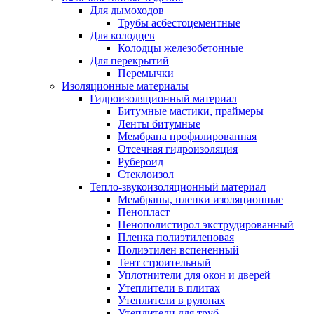
Для дымоходов
Трубы асбестоцементные
Для колодцев
Колодцы железобетонные
Для перекрытий
Перемычки
Изоляционные материалы
Гидроизоляционный материал
Битумные мастики, праймеры
Ленты битумные
Мембрана профилированная
Отсечная гидроизоляция
Рубероид
Стеклоизол
Тепло-звукоизоляционный материал
Мембраны, пленки изоляционные
Пенопласт
Пенополистирол экструдированный
Пленка полиэтиленовая
Полиэтилен вспененный
Тент строительный
Уплотнители для окон и дверей
Утеплители в плитах
Утеплители в рулонах
Утеплители для труб