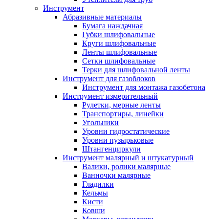
Инструмент
Абразивные материалы
Бумага наждачная
Губки шлифовальные
Круги шлифовальные
Ленты шлифовальные
Сетки шлифовальные
Терки для шлифовальной ленты
Инструмент для газоблоков
Инструмент для монтажа газобетона
Инструмент измерительный
Рулетки, мерные ленты
Транспортиры, линейки
Угольники
Уровни гидростатические
Уровни пузырьковые
Штангенциркули
Инструмент малярный и штукатурный
Валики, ролики малярные
Ванночки малярные
Гладилки
Кельмы
Кисти
Ковши