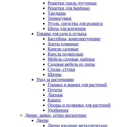
Решетки гриль чугунные
Решетки для барбекю
Тандыры
Термосумки
Уголь, средства для розжига
Щепа для копчения
Товары для сада и отдыха
Бассейны, комплектующие
Зонты пляжные
Качели садовые
Кресла подвесные
Мебель садовая, наборы
Садовая мебель из липы
Столы, стулья
Шатры
Уход за растениями
Горшки и ящики для растений
Грунты
Дренаж
Кашпо
Опоры и подвязки для растений
Удобрения
Двери, замки, сетки москитные
Двери
Двери входные металлические