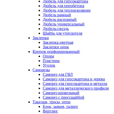
Дюбель для гипсокартона
Дюбель для пенобетона
Дюбель для теплоизоляции
Дюбель рамный
Дюбель распорный
Дюбель универсальный
Дюбель-гвоздь
Шайба для утеплителя
Заклепки
Заклепка цветная
Заклепки цинк
Крепеж перфорированный
Опора
Пластина
Уголок
Саморезы
Саморез для ГВЛ
Саморез для гипсокартона и дерева
Саморез для гипсокартона и металла
Саморез для металлического профиля
Саморез кровельный
Саморез с прессшайбой
Такелаж, тросы, цепи
Блок, зажим, талреп
Вертлюг