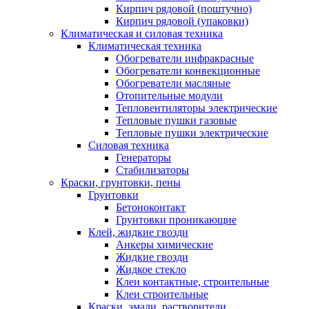
Кирпич рядовой (поштучно)
Кирпич рядовой (упаковки)
Климатическая и силовая техника
Климатическая техника
Обогреватели инфракрасные
Обогреватели конвекционные
Обогреватели масляные
Отопительные модули
Тепловентиляторы электрические
Тепловые пушки газовые
Тепловые пушки электрические
Силовая техника
Генераторы
Стабилизаторы
Краски, грунтовки, пены
Грунтовки
Бетоноконтакт
Грунтовки проникающие
Клей, жидкие гвозди
Анкеры химические
Жидкие гвозди
Жидкое стекло
Клеи контактные, строительные
Клеи строительные
Краски, эмали, растворители