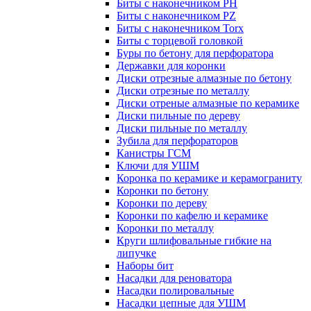
Биты с наконечником PH
Биты с наконечником PZ
Биты с наконечником Torx
Биты с торцевой головкой
Буры по бетону для перфоратора
Державки для коронки
Диски отрезные алмазные по бетону
Диски отрезные по металлу
Диски отреные алмазные по керамике
Диски пильные по дереву
Диски пильные по металлу
Зубила для перфораторов
Канистры ГСМ
Ключи для УШМ
Коронка по керамике и керамограниту
Коронки по бетону
Коронки по дереву
Коронки по кафелю и керамике
Коронки по металлу
Круги шлифовальные гибкие на
липучке
Наборы бит
Насадки для реноватора
Насадки полировальные
Насадки цепные для УШМ