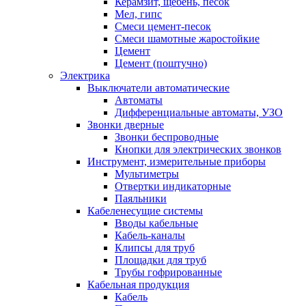
Керамзит, щебень, песок
Мел, гипс
Смеси цемент-песок
Смеси шамотные жаростойкие
Цемент
Цемент (поштучно)
Электрика
Выключатели автоматические
Автоматы
Дифференциальные автоматы, УЗО
Звонки дверные
Звонки беспроводные
Кнопки для электрических звонков
Инструмент, измерительные приборы
Мультиметры
Отвертки индикаторные
Паяльники
Кабеленесущие системы
Вводы кабельные
Кабель-каналы
Клипсы для труб
Площадки для труб
Трубы гофрированные
Кабельная продукция
Кабель