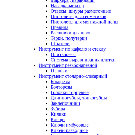
Маркеры, карандаши
Насадка-миксер
Отвесы, шнуры разметочные
Пистолеты для герметиков
Пистолеты для монтажной пены
Правила
Расшивки для швов
Терки, полутерки
Шпатели
Инструмент по кафелю и стеклу
Плиткорезы
Система выравнивания плитки
Инструмент резьбонарезной
Плашки
Инструмент столярно-слесарный
Бокорезы
Болторезы
Головки торцевые
Длинногубцы, тонкогубцы
Заклепочники
Зубила
Киянки
Клещи
Ключи имбусовые
Ключи разводные