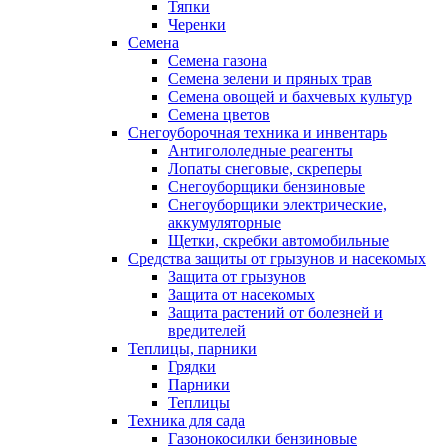
Тяпки
Черенки
Семена
Семена газона
Семена зелени и пряных трав
Семена овощей и бахчевых культур
Семена цветов
Снегоуборочная техника и инвентарь
Антигололедные реагенты
Лопаты снеговые, скреперы
Снегоуборщики бензиновые
Снегоуборщики электрические,
аккумуляторные
Щетки, скребки автомобильные
Средства защиты от грызунов и насекомых
Защита от грызунов
Защита от насекомых
Защита растений от болезней и
вредителей
Теплицы, парники
Грядки
Парники
Теплицы
Техника для сада
Газонокосилки бензиновые