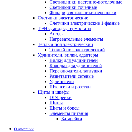
Светильники настенно-потолочные
Светильники точечные
Фонари, светильники-переноски
Счетчики электрические
Счетчики электрические 1-фазные
ТЭНы, аноды, термостаты
Аноды
Нагревательные элементы
Теплый пол электрический
Теплый пол электрический
Удлинители, вилки, адаптеры
Вилки для удлинителей
Колодки для удлинителей
Переключатели, заглушки
Разветвители сетевые
Удлинители
Штепсели и розетки
Щиты и шкафы
DIN-рейки
Шины
Щиты и боксы
Элементы питания
Батарейки
О компании