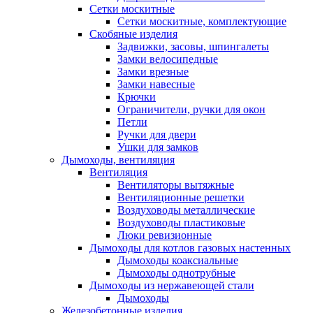
Сетки москитные
Сетки москитные, комплектующие
Скобяные изделия
Задвижки, засовы, шпингалеты
Замки велосипедные
Замки врезные
Замки навесные
Крючки
Ограничители, ручки для окон
Петли
Ручки для двери
Ушки для замков
Дымоходы, вентиляция
Вентиляция
Вентиляторы вытяжные
Вентиляционные решетки
Воздуховоды металлические
Воздуховоды пластиковые
Люки ревизионные
Дымоходы для котлов газовых настенных
Дымоходы коаксиальные
Дымоходы однотрубные
Дымоходы из нержавеющей стали
Дымоходы
Железобетонные изделия