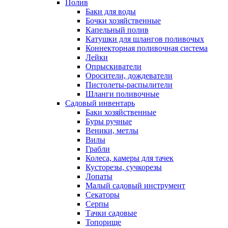
Полив
Баки для воды
Бочки хозяйственные
Капельный полив
Катушки для шлангов поливочых
Коннекторная поливочная система
Лейки
Опрыскиватели
Оросители, дождеватели
Пистолеты-распылители
Шланги поливочные
Садовый инвентарь
Баки хозяйственные
Буры ручные
Веники, метлы
Вилы
Грабли
Колеса, камеры для тачек
Кусторезы, сучкорезы
Лопаты
Малый садовый инструмент
Секаторы
Серпы
Тачки садовые
Топорище