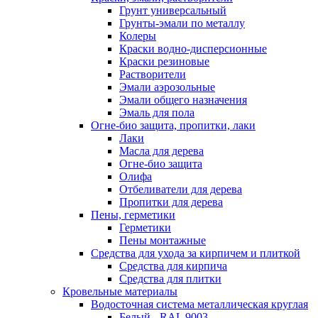
Грунт универсальный
Грунты-эмали по металлу
Колеры
Краски водно-дисперсионные
Краски резиновые
Растворители
Эмали аэрозольные
Эмали общего назначения
Эмаль для пола
Огне-био защита, пропитки, лаки
Лаки
Масла для дерева
Огне-био защита
Олифа
Отбеливатели для дерева
Пропитки для дерева
Пены, герметики
Герметики
Пены монтажные
Средства для ухода за кирпичем и плиткой
Средства для кирпича
Средства для плитки
Кровельные материалы
Водосточная система металлическая круглая
Белый - RAL 9003