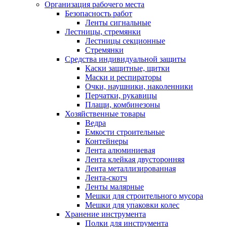
Организация рабочего места
Безопасность работ
Ленты сигнальные
Лестницы, стремянки
Лестницы секционные
Стремянки
Средства индивидуальной защиты
Каски защитные, щитки
Маски и респираторы
Очки, наушники, наколенники
Перчатки, рукавицы
Плащи, комбинезоны
Хозяйственные товары
Ведра
Емкости строительные
Контейнеры
Лента алюминиевая
Лента клейкая двусторонняя
Лента металлизированная
Лента-скотч
Ленты малярные
Мешки для строительного мусора
Мешки для упаковки колес
Хранение инструмента
Полки для инструмента