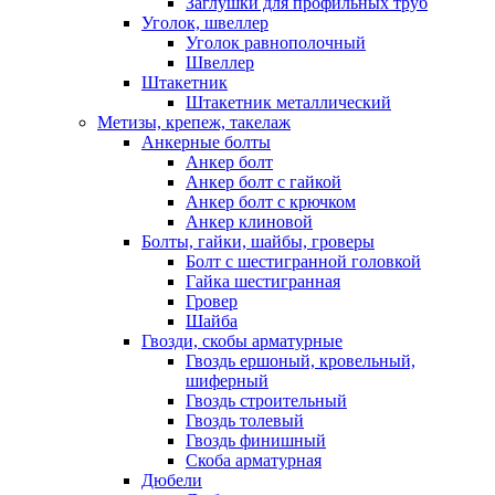
Заглушки для профильных труб
Уголок, швеллер
Уголок равнополочный
Швеллер
Штакетник
Штакетник металлический
Метизы, крепеж, такелаж
Анкерные болты
Анкер болт
Анкер болт с гайкой
Анкер болт с крючком
Анкер клиновой
Болты, гайки, шайбы, гроверы
Болт c шестигранной головкой
Гайка шестигранная
Гровер
Шайба
Гвозди, скобы арматурные
Гвоздь ершоный, кровельный,
шиферный
Гвоздь строительный
Гвоздь толевый
Гвоздь финишный
Скоба арматурная
Дюбели