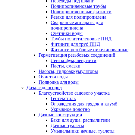
Переходы под шланг
Полипропиленовые трубы
Полипропиленовые фитинги
Резаки для полипропилена
Сварочные аппараты для
полипропилена
Счетчики воды
Трубы полиэтиленовые ПНД
Фитинги для труб ПНД
Фитинги резьбовые никелированные
Герметизация резьбовых соединений
Ленты-фум, лен, нити
Пасты, смазки
Насосы, гидроаккумуляторы
Очистка воды
Подводка для воды
Дача, сад, огород
Благоуствойство садового участка
Геотекстиль
Ограждения для грядок и клумб
Укрывное полотно
Дачные конструкции
Баки для душа, распылители
Дачные туалеты
Умывальники дачные, туалеты