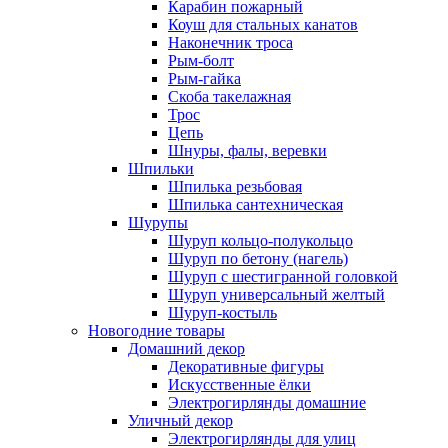
Карабин пожарный
Коуш для стальных канатов
Наконечник троса
Рым-болт
Рым-гайка
Скоба такелажная
Трос
Цепь
Шнуры, фалы, веревки
Шпильки
Шпилька резьбовая
Шпилька сантехническая
Шурупы
Шуруп кольцо-полукольцо
Шуруп по бетону (нагель)
Шуруп с шестигранной головкой
Шуруп универсальный желтый
Шуруп-костыль
Новогодние товары
Домашний декор
Декоративные фигуры
Искусственные ёлки
Электрогирлянды домашние
Уличный декор
Электрогирлянды для улиц