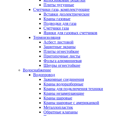
Колосниковые решетки
Плиты чугунные
Счетчики газа, комплектующие
Вставки диэлектрические
Краны газовые
Подводки для газа
Счетчики газа
Ящики для газовых счетчиков
Термоизоляция
Асбест листовой
Защитные экраны
Плиты огнестойкие
Притопочные листы
Фольга алюминиевая
Шнуры огнестойкие
Водоснабжение
Водопровод
Зажимные соединения
Краны водоразборные
Краны для подключения техники
Краны незамерзающие
Краны шаровые
Краны шаровые с американкой
Металлопластик
Обратные клапаны