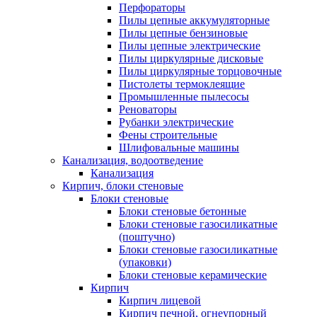
Перфораторы
Пилы цепные аккумуляторные
Пилы цепные бензиновые
Пилы цепные электрические
Пилы циркулярные дисковые
Пилы циркулярные торцовочные
Пистолеты термоклеящие
Промышленные пылесосы
Реноваторы
Рубанки электрические
Фены строительные
Шлифовальные машины
Канализация, водоотведение
Канализация
Кирпич, блоки стеновые
Блоки стеновые
Блоки стеновые бетонные
Блоки стеновые газосиликатные
(поштучно)
Блоки стеновые газосиликатные
(упаковки)
Блоки стеновые керамические
Кирпич
Кирпич лицевой
Кирпич печной, огнеупорный