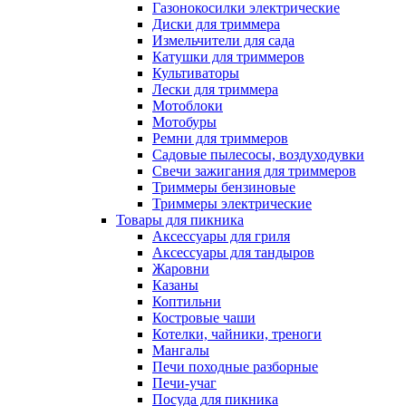
Газонокосилки электрические
Диски для триммера
Измельчители для сада
Катушки для триммеров
Культиваторы
Лески для триммера
Мотоблоки
Мотобуры
Ремни для триммеров
Садовые пылесосы, воздуходувки
Свечи зажигания для триммеров
Триммеры бензиновые
Триммеры электрические
Товары для пикника
Аксессуары для гриля
Аксессуары для тандыров
Жаровни
Казаны
Коптильни
Костровые чаши
Котелки, чайники, треноги
Мангалы
Печи походные разборные
Печи-учаг
Посуда для пикника