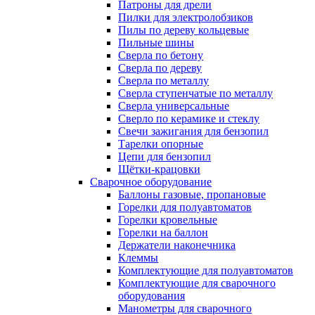
Патроны для дрели
Пилки для электролобзиков
Пилы по дереву кольцевые
Пильные шины
Сверла по бетону
Сверла по дереву
Сверла по металлу
Сверла ступенчатые по металлу
Сверла универсальные
Сверло по керамике и стеклу
Свечи зажигания для бензопил
Тарелки опорные
Цепи для бензопил
Щётки-крацовки
Сварочное оборудование
Баллоны газовые, пропановые
Горелки для полуавтоматов
Горелки кровельные
Горелки на баллон
Держатели наконечника
Клеммы
Комплектующие для полуавтоматов
Комплектующие для сварочного
оборудования
Манометры для сварочного