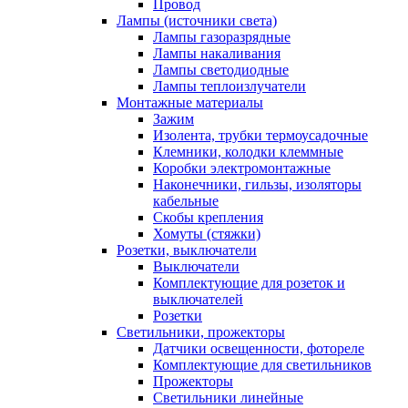
Провод
Лампы (источники света)
Лампы газоразрядные
Лампы накаливания
Лампы светодиодные
Лампы теплоизлучатели
Монтажные материалы
Зажим
Изолента, трубки термоусадочные
Клемники, колодки клеммные
Коробки электромонтажные
Наконечники, гильзы, изоляторы
кабельные
Скобы крепления
Хомуты (стяжки)
Розетки, выключатели
Выключатели
Комплектующие для розеток и
выключателей
Розетки
Светильники, прожекторы
Датчики освещенности, фотореле
Комплектующие для светильников
Прожекторы
Светильники линейные