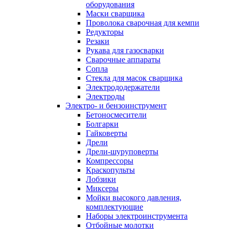
оборудования
Маски сварщика
Проволока сварочная для кемпи
Редукторы
Резаки
Рукава для газосварки
Сварочные аппараты
Сопла
Стекла для масок сварщика
Электрододержатели
Электроды
Электро- и бензоинструмент
Бетоносмесители
Болгарки
Гайковерты
Дрели
Дрели-шуруповерты
Компрессоры
Краскопульты
Лобзики
Миксеры
Мойки высокого давления,
комплектующие
Наборы электроинструмента
Отбойные молотки