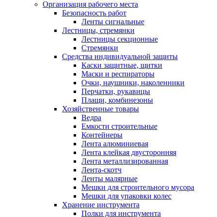
Организация рабочего места
Безопасность работ
Ленты сигнальные
Лестницы, стремянки
Лестницы секционные
Стремянки
Средства индивидуальной защиты
Каски защитные, щитки
Маски и респираторы
Очки, наушники, наколенники
Перчатки, рукавицы
Плащи, комбинезоны
Хозяйственные товары
Ведра
Емкости строительные
Контейнеры
Лента алюминиевая
Лента клейкая двусторонняя
Лента металлизированная
Лента-скотч
Ленты малярные
Мешки для строительного мусора
Мешки для упаковки колес
Хранение инструмента
Полки для инструмента