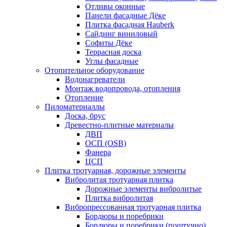
Отливы оконные
Панели фасадные Дёке
Плитка фасадная Hauberk
Сайдинг виниловый
Софиты Дёке
Террасная доска
Углы фасадные
Отопительное оборудование
Водонагреватели
Монтаж водопровода, отопления
Отопление
Пиломатериаллы
Доска, брус
Древестно-плитные материалы
ДВП
ОСП (OSB)
Фанера
ЦСП
Плитка тротуарная, дорожные элементы
Вибролитая тротуарная плитка
Дорожные элементы вибролитые
Плитка вибролитая
Вибропрессованная тротуарная плитка
Бордюры и поребрики
Бордюры и поребрики (поштучно)