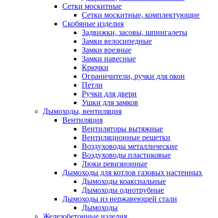
Сетки москитные
Сетки москитные, комплектующие
Скобяные изделия
Задвижки, засовы, шпингалеты
Замки велосипедные
Замки врезные
Замки навесные
Крючки
Ограничители, ручки для окон
Петли
Ручки для двери
Ушки для замков
Дымоходы, вентиляция
Вентиляция
Вентиляторы вытяжные
Вентиляционные решетки
Воздуховоды металлические
Воздуховоды пластиковые
Люки ревизионные
Дымоходы для котлов газовых настенных
Дымоходы коаксиальные
Дымоходы однотрубные
Дымоходы из нержавеющей стали
Дымоходы
Железобетонные изделия