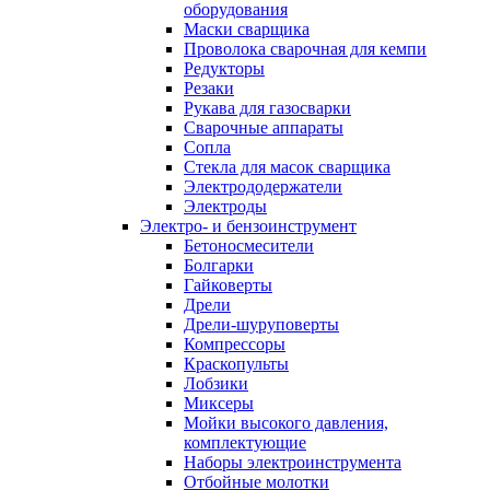
оборудования
Маски сварщика
Проволока сварочная для кемпи
Редукторы
Резаки
Рукава для газосварки
Сварочные аппараты
Сопла
Стекла для масок сварщика
Электрододержатели
Электроды
Электро- и бензоинструмент
Бетоносмесители
Болгарки
Гайковерты
Дрели
Дрели-шуруповерты
Компрессоры
Краскопульты
Лобзики
Миксеры
Мойки высокого давления,
комплектующие
Наборы электроинструмента
Отбойные молотки