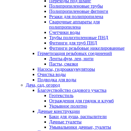
Переходы под шланг
Полипропиленовые трубы
Полипропиленовые фитинги
Резаки для полипропилена
Сварочные аппараты для
полипропилена
Счетчики воды
Трубы полиэтиленовые ПНД
Фитинги для труб ПНД
Фитинги резьбовые никелированные
Герметизация резьбовых соединений
Ленты-фум, лен, нити
Пасты, смазки
Насосы, гидроаккумуляторы
Очистка воды
Подводка для воды
Дача, сад, огород
Благоуствойство садового участка
Геотекстиль
Ограждения для грядок и клумб
Укрывное полотно
Дачные конструкции
Баки для душа, распылители
Дачные туалеты
Умывальники дачные, туалеты