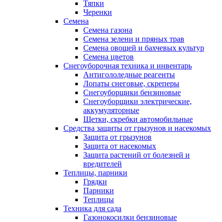
Тяпки
Черенки
Семена
Семена газона
Семена зелени и пряных трав
Семена овощей и бахчевых культур
Семена цветов
Снегоуборочная техника и инвентарь
Антигололедные реагенты
Лопаты снеговые, скреперы
Снегоуборщики бензиновые
Снегоуборщики электрические,
аккумуляторные
Щетки, скребки автомобильные
Средства защиты от грызунов и насекомых
Защита от грызунов
Защита от насекомых
Защита растений от болезней и
вредителей
Теплицы, парники
Грядки
Парники
Теплицы
Техника для сада
Газонокосилки бензиновые