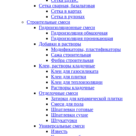
Сетка ЦПВС
Сетка сварная, базальтовая
Сетка в картах
Сетка в рулонах
Строительные смеси
Гидроизоляционные смеси
Гидроизоляция обмазочная
Гидроизоляция проникающая
Добавки в растворы
Модификаторы, пластификаторы
Сажа строительная
Фибра строительная
Клеи, растворы кладочные
Клеи для газосиликата
Клеи для плитки
Клеи для теплоизоляции
Растворы кладочные
Отделочные смеси
Затирки для керамической плитки
Смеси для пола
Шпатлевки готовые
Шпатлевки сухие
Штукатурки
Универсальные смеси
Известь