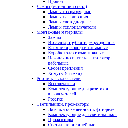
Провод
Лампы (источники света)
Лампы газоразрядные
Лампы накаливания
Лампы светодиодные
Лампы теплоизлучатели
Монтажные материалы
Зажим
Изолента, трубки термоусадочные
Клемники, колодки клеммные
Коробки электромонтажные
Наконечники, гильзы, изоляторы
кабельные
Скобы крепления
Хомуты (стяжки)
Розетки, выключатели
Выключатели
Комплектующие для розеток и
выключателей
Розетки
Светильники, прожекторы
Датчики освещенности, фотореле
Комплектующие для светильников
Прожекторы
Светильники линейные