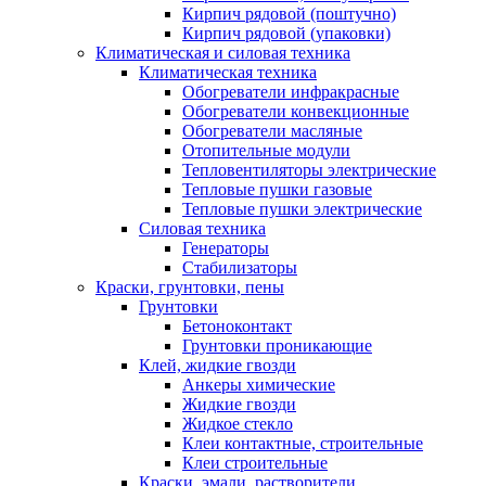
Кирпич рядовой (поштучно)
Кирпич рядовой (упаковки)
Климатическая и силовая техника
Климатическая техника
Обогреватели инфракрасные
Обогреватели конвекционные
Обогреватели масляные
Отопительные модули
Тепловентиляторы электрические
Тепловые пушки газовые
Тепловые пушки электрические
Силовая техника
Генераторы
Стабилизаторы
Краски, грунтовки, пены
Грунтовки
Бетоноконтакт
Грунтовки проникающие
Клей, жидкие гвозди
Анкеры химические
Жидкие гвозди
Жидкое стекло
Клеи контактные, строительные
Клеи строительные
Краски, эмали, растворители