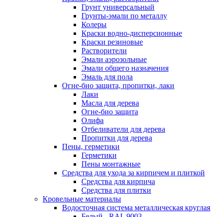
Грунт универсальный
Грунты-эмали по металлу
Колеры
Краски водно-дисперсионные
Краски резиновые
Растворители
Эмали аэрозольные
Эмали общего назначения
Эмаль для пола
Огне-био защита, пропитки, лаки
Лаки
Масла для дерева
Огне-био защита
Олифа
Отбеливатели для дерева
Пропитки для дерева
Пены, герметики
Герметики
Пены монтажные
Средства для ухода за кирпичем и плиткой
Средства для кирпича
Средства для плитки
Кровельные материалы
Водосточная система металлическая круглая
Белый - RAL 9003