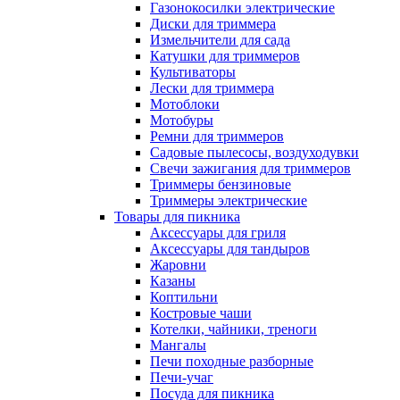
Газонокосилки электрические
Диски для триммера
Измельчители для сада
Катушки для триммеров
Культиваторы
Лески для триммера
Мотоблоки
Мотобуры
Ремни для триммеров
Садовые пылесосы, воздуходувки
Свечи зажигания для триммеров
Триммеры бензиновые
Триммеры электрические
Товары для пикника
Аксессуары для гриля
Аксессуары для тандыров
Жаровни
Казаны
Коптильни
Костровые чаши
Котелки, чайники, треноги
Мангалы
Печи походные разборные
Печи-учаг
Посуда для пикника