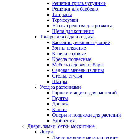
Решетки гриль чугунные
Решетки для барбекю
Тандыры
Термосумки
Уголь, средства для розжига
Щепа для копчения
Товары для сада и отдыха
Бассейны, комплектующие
Зонты пляжные
Качели садовые
Кресла подвесные
Мебель садовая, наборы
Садовая мебель из липы
Столы, стулья
Шатры
Уход за растениями
Горшки и ящики для растений
Грунты
Дренаж
Кашпо
Опоры и подвязки для растений
Удобрения
Двери, замки, сетки москитные
Двери
Двери входные металлические