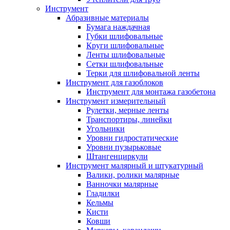
Инструмент
Абразивные материалы
Бумага наждачная
Губки шлифовальные
Круги шлифовальные
Ленты шлифовальные
Сетки шлифовальные
Терки для шлифовальной ленты
Инструмент для газоблоков
Инструмент для монтажа газобетона
Инструмент измерительный
Рулетки, мерные ленты
Транспортиры, линейки
Угольники
Уровни гидростатические
Уровни пузырьковые
Штангенциркули
Инструмент малярный и штукатурный
Валики, ролики малярные
Ванночки малярные
Гладилки
Кельмы
Кисти
Ковши