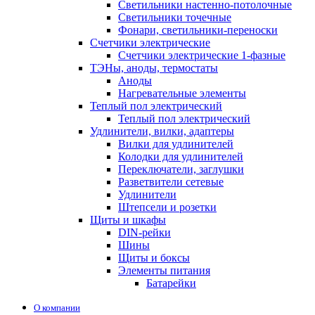
Светильники настенно-потолочные
Светильники точечные
Фонари, светильники-переноски
Счетчики электрические
Счетчики электрические 1-фазные
ТЭНы, аноды, термостаты
Аноды
Нагревательные элементы
Теплый пол электрический
Теплый пол электрический
Удлинители, вилки, адаптеры
Вилки для удлинителей
Колодки для удлинителей
Переключатели, заглушки
Разветвители сетевые
Удлинители
Штепсели и розетки
Щиты и шкафы
DIN-рейки
Шины
Щиты и боксы
Элементы питания
Батарейки
О компании