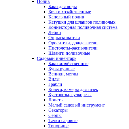
Полив
Баки для воды
Бочки хозяйственные
Капельный полив
Катушки для шлангов поливочых
Коннекторная поливочная система
Лейки
Опрыскиватели
Оросители, дождеватели
Пистолеты-распылители
Шланги поливочные
Садовый инвентарь
Баки хозяйственные
Буры ручные
Веники, метлы
Вилы
Грабли
Колеса, камеры для тачек
Кусторезы, сучкорезы
Лопаты
Малый садовый инструмент
Секаторы
Серпы
Тачки садовые
Топорище