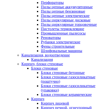
Перфораторы
Пилы цепные аккумуляторные
Пилы цепные бензиновые
Пилы цепные электрические
Пилы циркулярные дисковые
Пилы циркулярные торцовочные
Пистолеты термоклеящие
Промышленные пылесосы
Реноваторы
Рубанки электрические
Фены строительные
Шлифовальные машины
Канализация, водоотведение
Канализация
Кирпич, блоки стеновые
Блоки стеновые
Блоки стеновые бетонные
Блоки стеновые газосиликатные
(поштучно)
Блоки стеновые газосиликатные
(упаковки)
Блоки стеновые керамические
Кирпич
Кирпич лицевой
Кирпич печной, огнеупорный