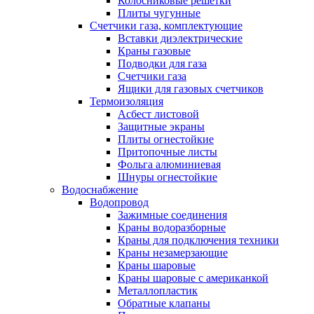
Колосниковые решетки
Плиты чугунные
Счетчики газа, комплектующие
Вставки диэлектрические
Краны газовые
Подводки для газа
Счетчики газа
Ящики для газовых счетчиков
Термоизоляция
Асбест листовой
Защитные экраны
Плиты огнестойкие
Притопочные листы
Фольга алюминиевая
Шнуры огнестойкие
Водоснабжение
Водопровод
Зажимные соединения
Краны водоразборные
Краны для подключения техники
Краны незамерзающие
Краны шаровые
Краны шаровые с американкой
Металлопластик
Обратные клапаны