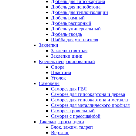
Дюбель для гипсокартона
Дюбель для пенобетона
Дюбель для теплоизоляции
Дюбель рамный
Дюбель распорный
Дюбель универсальный
Дюбель-гвоздь
Шайба для утеплителя
Заклепки
Заклепка цветная
Заклепки цинк
Крепеж перфорированный
Опора
Пластина
Уголок
Саморезы
Саморез для ГВЛ
Саморез для гипсокартона и дерева
Саморез для гипсокартона и металла
Саморез для металлического профиля
Саморез кровельный
Саморез с прессшайбой
Такелаж, тросы, цепи
Блок, зажим, талреп
Вертлюг