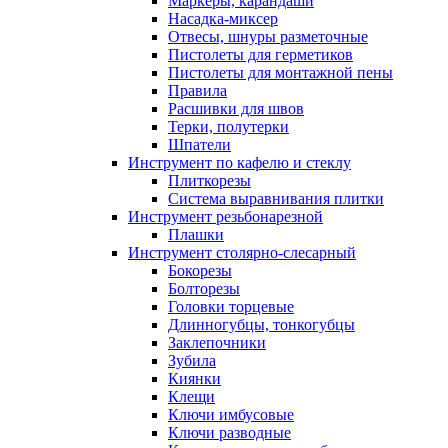
Маркеры, карандаши
Насадка-миксер
Отвесы, шнуры разметочные
Пистолеты для герметиков
Пистолеты для монтажной пены
Правила
Расшивки для швов
Терки, полутерки
Шпатели
Инструмент по кафелю и стеклу
Плиткорезы
Система выравнивания плитки
Инструмент резьбонарезной
Плашки
Инструмент столярно-слесарный
Бокорезы
Болторезы
Головки торцевые
Длинногубцы, тонкогубцы
Заклепочники
Зубила
Киянки
Клещи
Ключи имбусовые
Ключи разводные