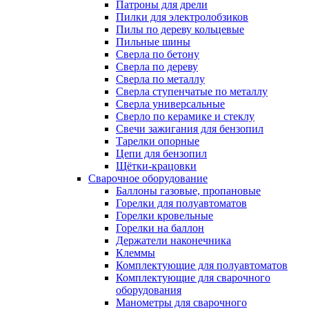
Патроны для дрели
Пилки для электролобзиков
Пилы по дереву кольцевые
Пильные шины
Сверла по бетону
Сверла по дереву
Сверла по металлу
Сверла ступенчатые по металлу
Сверла универсальные
Сверло по керамике и стеклу
Свечи зажигания для бензопил
Тарелки опорные
Цепи для бензопил
Щётки-крацовки
Сварочное оборудование
Баллоны газовые, пропановые
Горелки для полуавтоматов
Горелки кровельные
Горелки на баллон
Держатели наконечника
Клеммы
Комплектующие для полуавтоматов
Комплектующие для сварочного
оборудования
Манометры для сварочного