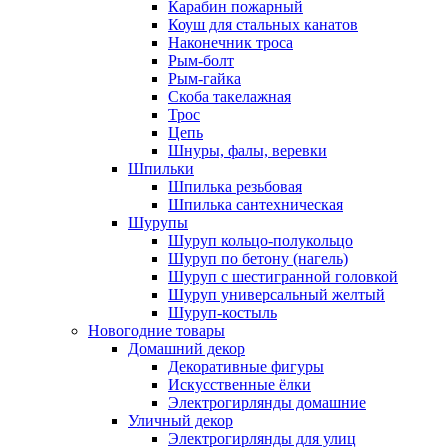
Карабин пожарный
Коуш для стальных канатов
Наконечник троса
Рым-болт
Рым-гайка
Скоба такелажная
Трос
Цепь
Шнуры, фалы, веревки
Шпильки
Шпилька резьбовая
Шпилька сантехническая
Шурупы
Шуруп кольцо-полукольцо
Шуруп по бетону (нагель)
Шуруп с шестигранной головкой
Шуруп универсальный желтый
Шуруп-костыль
Новогодние товары
Домашний декор
Декоративные фигуры
Искусственные ёлки
Электрогирлянды домашние
Уличный декор
Электрогирлянды для улиц