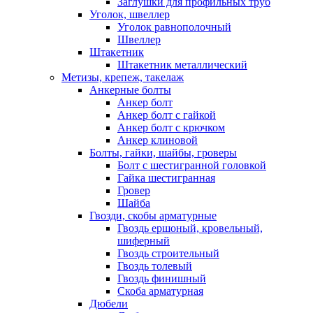
Заглушки для профильных труб
Уголок, швеллер
Уголок равнополочный
Швеллер
Штакетник
Штакетник металлический
Метизы, крепеж, такелаж
Анкерные болты
Анкер болт
Анкер болт с гайкой
Анкер болт с крючком
Анкер клиновой
Болты, гайки, шайбы, гроверы
Болт c шестигранной головкой
Гайка шестигранная
Гровер
Шайба
Гвозди, скобы арматурные
Гвоздь ершоный, кровельный,
шиферный
Гвоздь строительный
Гвоздь толевый
Гвоздь финишный
Скоба арматурная
Дюбели