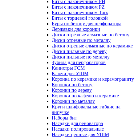
Биты с наконечником PH
Биты с наконечником PZ
Биты с наконечником Torx
Биты с торцевой головкой
Буры по бетону для перфоратора
Державки для коронки
Диски отрезные алмазные по бетону
Диски отрезные по металлу
Диски отреные алмазные по керамике
Диски пильные по дереву
Диски пильные по металлу
Зубила для перфораторов
Канистры ГСМ
Ключи для УШМ
Коронка по керамике и керамограниту
Коронки по бетону
Коронки по дереву
Коронки по кафелю и керамике
Коронки по металлу
Круги шлифовальные гибкие на
липучке
Наборы бит
Насадки для реноватора
Насадки полировальные
Насадки цепные для УШМ