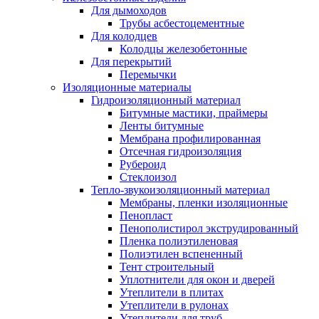
Для дымоходов
Трубы асбестоцементные
Для колодцев
Колодцы железобетонные
Для перекрытий
Перемычки
Изоляционные материалы
Гидроизоляционный материал
Битумные мастики, праймеры
Ленты битумные
Мембрана профилированная
Отсечная гидроизоляция
Рубероид
Стеклоизол
Тепло-звукоизоляционный материал
Мембраны, пленки изоляционные
Пенопласт
Пенополистирол экструдированный
Пленка полиэтиленовая
Полиэтилен вспененный
Тент строительный
Уплотнители для окон и дверей
Утеплители в плитах
Утеплители в рулонах
Утеплители для труб