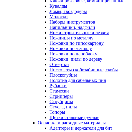
Ключи рожковые, комбинированные
Кувалды
Ломы, гвоздодеры
Молотки
Наборы инструментов
Напильники, надфили
Ножи строительные и лезвия
Ножницы по металлу
Ножовки по гипсокартону
Ножовки по металлу
Ножовки по пеноблоку
Ножовки, пилы по дереву
Отвертки
Пистолеты скобозабивные, скобы
Плоскогубцы
Полотна для сабельных пил
Рубанки
Стамески
Стрипперы
Струбцины
Стусла, пилы
Топоры
Щетки стальные ручные
Оснастка и расходные материалы
Адаптеры и держатели для бит