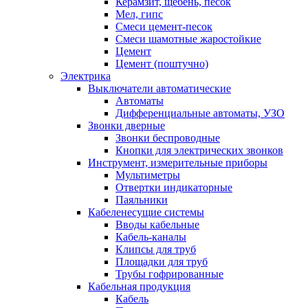
Керамзит, щебень, песок
Мел, гипс
Смеси цемент-песок
Смеси шамотные жаростойкие
Цемент
Цемент (поштучно)
Электрика
Выключатели автоматические
Автоматы
Дифференциальные автоматы, УЗО
Звонки дверные
Звонки беспроводные
Кнопки для электрических звонков
Инструмент, измерительные приборы
Мультиметры
Отвертки индикаторные
Паяльники
Кабеленесущие системы
Вводы кабельные
Кабель-каналы
Клипсы для труб
Площадки для труб
Трубы гофрированные
Кабельная продукция
Кабель