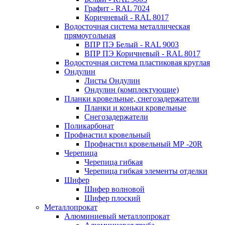
Графит - RAL 7024
Коричневый - RAL 8017
Водосточная система металлическая
прямоугольная
ВПР ПЭ Белый - RAL 9003
ВПР ПЭ Коричневый - RAL 8017
Водосточная система пластиковая круглая
Ондулин
Листы Ондулин
Ондулин (комплектующие)
Планки кровельные, снегозадержатели
Планки и коньки кровельные
Снегозадержатели
Поликарбонат
Профнастил кровельный
Профнастил кровельный МР -20R
Черепица
Черепица гибкая
Черепица гибкая элементы отделки
Шифер
Шифер волновой
Шифер плоский
Металлопрокат
Алюминиевый металлопрокат