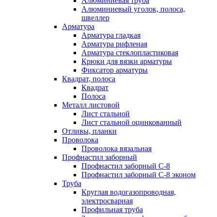
Алюминиевая труба
Алюминиевый уголок, полоса,
швеллер
Арматура
Арматура гладкая
Арматура рифленая
Арматура стеклопластиковая
Крюки для вязки арматуры
Фиксатор арматуры
Квадрат, полоса
Квадрат
Полоса
Металл листовой
Лист стальной
Лист стальной оцинкованный
Отливы, планки
Проволока
Проволока вязальная
Профнастил заборный
Профнастил заборный С-8
Профнастил заборный С-8 эконом
Труба
Круглая водогазопроводная,
электросварная
Профильная труба