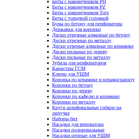
Биты с наконечником PH
Биты с наконечником PZ
Биты с наконечником Torx
Биты с торцевой головкой
Буры по бетону для перфоратора
Державки для коронки
Диски отрезные алмазные по бетону
Диски отрезные по металлу
Диски отреные алмазные по керамике
Диски пильные по дереву
Диски пильные по металлу
Зубила для перфораторов
Канистры ГСМ
Ключи для УШМ
Коронка по керамике и керамограниту
Коронки по бетону
Коронки по дереву
Коронки по кафелю и керамике
Коронки по металлу
Круги шлифовальные гибкие на
липучке
Наборы бит
Насадки для реноватора
Насадки полировальные
Насадки цепные для УШМ