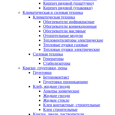
Кирпич рядовой (поштучно)
Кирпич рядовой (упаковки)
Климатическая и силовая техника
Климатическая техника
Обогреватели инфракрасные
Обогреватели конвекционные
Обогреватели масляные
Отопительные модули
Тепловентиляторы электрические
Тепловые пушки газовые
Тепловые пушки электрические
Силовая техника
Генераторы
Стабилизаторы
Краски, грунтовки, пены
Грунтовки
Бетоноконтакт
Грунтовки проникающие
Клей, жидкие гвозди
Анкеры химические
Жидкие гвозди
Жидкое стекло
Клеи контактные, строительные
Клеи строительные
Краски, эмали, растворители