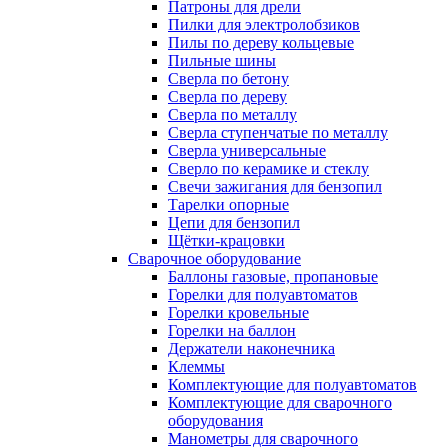
Патроны для дрели
Пилки для электролобзиков
Пилы по дереву кольцевые
Пильные шины
Сверла по бетону
Сверла по дереву
Сверла по металлу
Сверла ступенчатые по металлу
Сверла универсальные
Сверло по керамике и стеклу
Свечи зажигания для бензопил
Тарелки опорные
Цепи для бензопил
Щётки-крацовки
Сварочное оборудование
Баллоны газовые, пропановые
Горелки для полуавтоматов
Горелки кровельные
Горелки на баллон
Держатели наконечника
Клеммы
Комплектующие для полуавтоматов
Комплектующие для сварочного
оборудования
Манометры для сварочного