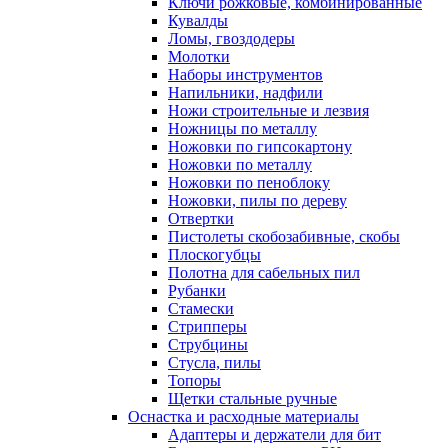
Ключи рожковые, комбинированные
Кувалды
Ломы, гвоздодеры
Молотки
Наборы инструментов
Напильники, надфили
Ножи строительные и лезвия
Ножницы по металлу
Ножовки по гипсокартону
Ножовки по металлу
Ножовки по пеноблоку
Ножовки, пилы по дереву
Отвертки
Пистолеты скобозабивные, скобы
Плоскогубцы
Полотна для сабельных пил
Рубанки
Стамески
Стрипперы
Струбцины
Стусла, пилы
Топоры
Щетки стальные ручные
Оснастка и расходные материалы
Адаптеры и держатели для бит