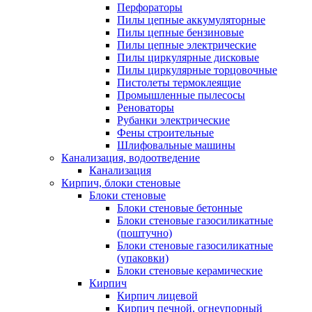
Перфораторы
Пилы цепные аккумуляторные
Пилы цепные бензиновые
Пилы цепные электрические
Пилы циркулярные дисковые
Пилы циркулярные торцовочные
Пистолеты термоклеящие
Промышленные пылесосы
Реноваторы
Рубанки электрические
Фены строительные
Шлифовальные машины
Канализация, водоотведение
Канализация
Кирпич, блоки стеновые
Блоки стеновые
Блоки стеновые бетонные
Блоки стеновые газосиликатные
(поштучно)
Блоки стеновые газосиликатные
(упаковки)
Блоки стеновые керамические
Кирпич
Кирпич лицевой
Кирпич печной, огнеупорный