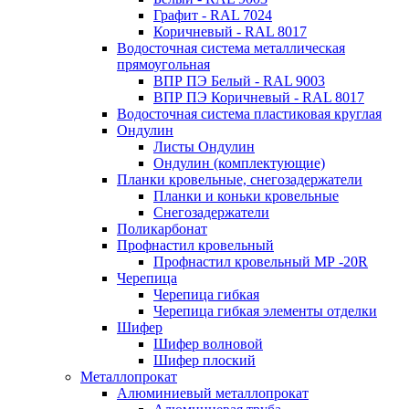
Графит - RAL 7024
Коричневый - RAL 8017
Водосточная система металлическая
прямоугольная
ВПР ПЭ Белый - RAL 9003
ВПР ПЭ Коричневый - RAL 8017
Водосточная система пластиковая круглая
Ондулин
Листы Ондулин
Ондулин (комплектующие)
Планки кровельные, снегозадержатели
Планки и коньки кровельные
Снегозадержатели
Поликарбонат
Профнастил кровельный
Профнастил кровельный МР -20R
Черепица
Черепица гибкая
Черепица гибкая элементы отделки
Шифер
Шифер волновой
Шифер плоский
Металлопрокат
Алюминиевый металлопрокат