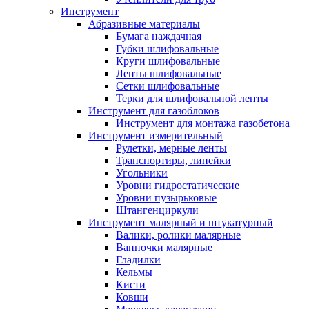
Инструмент
Абразивные материалы
Бумага наждачная
Губки шлифовальные
Круги шлифовальные
Ленты шлифовальные
Сетки шлифовальные
Терки для шлифовальной ленты
Инструмент для газоблоков
Инструмент для монтажа газобетона
Инструмент измерительный
Рулетки, мерные ленты
Транспортиры, линейки
Угольники
Уровни гидростатические
Уровни пузырьковые
Штангенциркули
Инструмент малярный и штукатурный
Валики, ролики малярные
Ванночки малярные
Гладилки
Кельмы
Кисти
Ковши