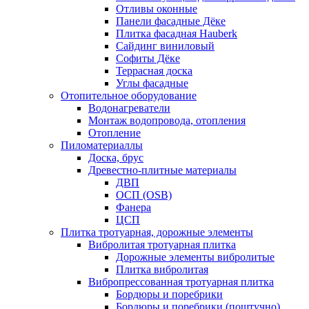
Отливы оконные
Панели фасадные Дёке
Плитка фасадная Hauberk
Сайдинг виниловый
Софиты Дёке
Террасная доска
Углы фасадные
Отопительное оборудование
Водонагреватели
Монтаж водопровода, отопления
Отопление
Пиломатериаллы
Доска, брус
Древестно-плитные материалы
ДВП
ОСП (OSB)
Фанера
ЦСП
Плитка тротуарная, дорожные элементы
Вибролитая тротуарная плитка
Дорожные элементы вибролитые
Плитка вибролитая
Вибропрессованная тротуарная плитка
Бордюры и поребрики
Бордюры и поребрики (поштучно)