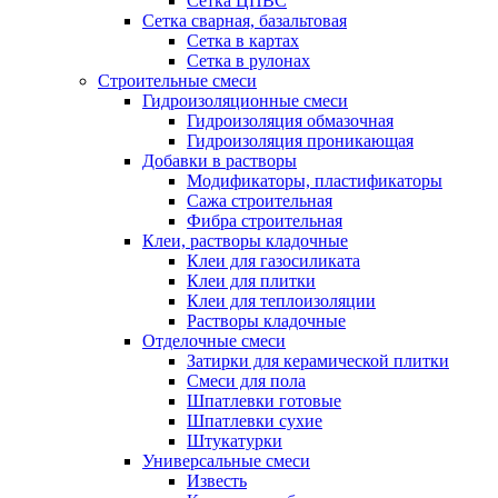
Сетка ЦПВС
Сетка сварная, базальтовая
Сетка в картах
Сетка в рулонах
Строительные смеси
Гидроизоляционные смеси
Гидроизоляция обмазочная
Гидроизоляция проникающая
Добавки в растворы
Модификаторы, пластификаторы
Сажа строительная
Фибра строительная
Клеи, растворы кладочные
Клеи для газосиликата
Клеи для плитки
Клеи для теплоизоляции
Растворы кладочные
Отделочные смеси
Затирки для керамической плитки
Смеси для пола
Шпатлевки готовые
Шпатлевки сухие
Штукатурки
Универсальные смеси
Известь