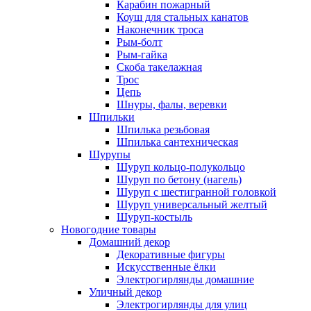
Карабин пожарный
Коуш для стальных канатов
Наконечник троса
Рым-болт
Рым-гайка
Скоба такелажная
Трос
Цепь
Шнуры, фалы, веревки
Шпильки
Шпилька резьбовая
Шпилька сантехническая
Шурупы
Шуруп кольцо-полукольцо
Шуруп по бетону (нагель)
Шуруп с шестигранной головкой
Шуруп универсальный желтый
Шуруп-костыль
Новогодние товары
Домашний декор
Декоративные фигуры
Искусственные ёлки
Электрогирлянды домашние
Уличный декор
Электрогирлянды для улиц