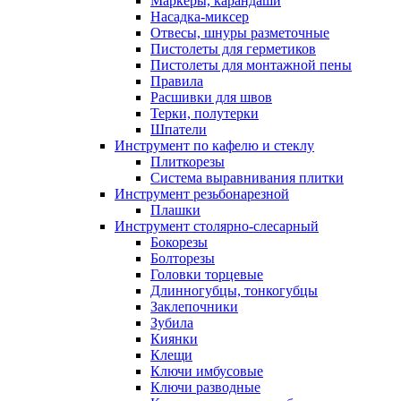
Маркеры, карандаши
Насадка-миксер
Отвесы, шнуры разметочные
Пистолеты для герметиков
Пистолеты для монтажной пены
Правила
Расшивки для швов
Терки, полутерки
Шпатели
Инструмент по кафелю и стеклу
Плиткорезы
Система выравнивания плитки
Инструмент резьбонарезной
Плашки
Инструмент столярно-слесарный
Бокорезы
Болторезы
Головки торцевые
Длинногубцы, тонкогубцы
Заклепочники
Зубила
Киянки
Клещи
Ключи имбусовые
Ключи разводные