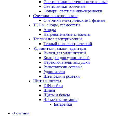
Светильники настенно-потолочные
Светильники точечные
Фонари, светильники-переноски
Счетчики электрические
Счетчики электрические 1-фазные
ТЭНы, аноды, термостаты
Аноды
Нагревательные элементы
Теплый пол электрический
Теплый пол электрический
Удлинители, вилки, адаптеры
Вилки для удлинителей
Колодки для удлинителей
Переключатели, заглушки
Разветвители сетевые
Удлинители
Штепсели и розетки
Щиты и шкафы
DIN-рейки
Шины
Щиты и боксы
Элементы питания
Батарейки
О компании