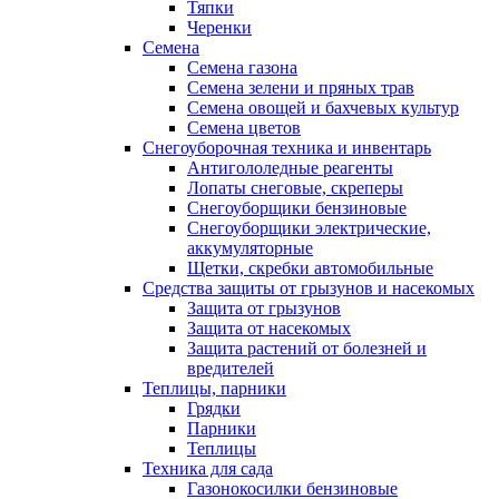
Тяпки
Черенки
Семена
Семена газона
Семена зелени и пряных трав
Семена овощей и бахчевых культур
Семена цветов
Снегоуборочная техника и инвентарь
Антигололедные реагенты
Лопаты снеговые, скреперы
Снегоуборщики бензиновые
Снегоуборщики электрические,
аккумуляторные
Щетки, скребки автомобильные
Средства защиты от грызунов и насекомых
Защита от грызунов
Защита от насекомых
Защита растений от болезней и
вредителей
Теплицы, парники
Грядки
Парники
Теплицы
Техника для сада
Газонокосилки бензиновые