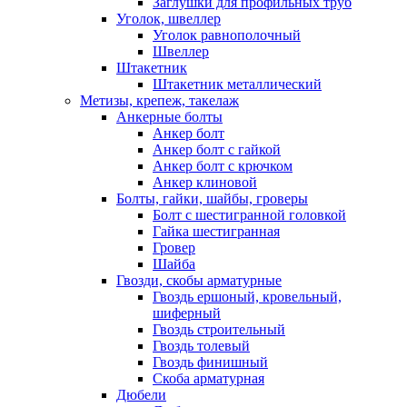
Заглушки для профильных труб
Уголок, швеллер
Уголок равнополочный
Швеллер
Штакетник
Штакетник металлический
Метизы, крепеж, такелаж
Анкерные болты
Анкер болт
Анкер болт с гайкой
Анкер болт с крючком
Анкер клиновой
Болты, гайки, шайбы, гроверы
Болт c шестигранной головкой
Гайка шестигранная
Гровер
Шайба
Гвозди, скобы арматурные
Гвоздь ершоный, кровельный,
шиферный
Гвоздь строительный
Гвоздь толевый
Гвоздь финишный
Скоба арматурная
Дюбели