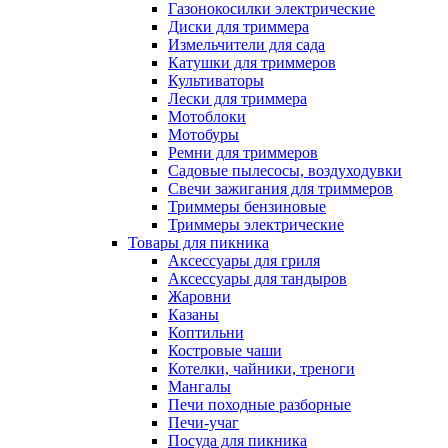
Газонокосилки электрические
Диски для триммера
Измельчители для сада
Катушки для триммеров
Культиваторы
Лески для триммера
Мотоблоки
Мотобуры
Ремни для триммеров
Садовые пылесосы, воздуходувки
Свечи зажигания для триммеров
Триммеры бензиновые
Триммеры электрические
Товары для пикника
Аксессуары для гриля
Аксессуары для тандыров
Жаровни
Казаны
Коптильни
Костровые чаши
Котелки, чайники, треноги
Мангалы
Печи походные разборные
Печи-учаг
Посуда для пикника