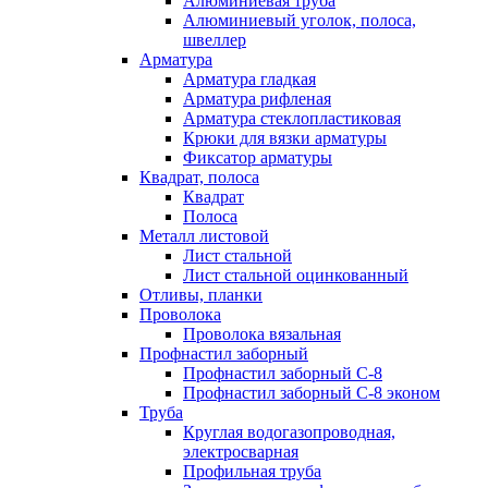
Алюминиевая труба
Алюминиевый уголок, полоса,
швеллер
Арматура
Арматура гладкая
Арматура рифленая
Арматура стеклопластиковая
Крюки для вязки арматуры
Фиксатор арматуры
Квадрат, полоса
Квадрат
Полоса
Металл листовой
Лист стальной
Лист стальной оцинкованный
Отливы, планки
Проволока
Проволока вязальная
Профнастил заборный
Профнастил заборный С-8
Профнастил заборный С-8 эконом
Труба
Круглая водогазопроводная,
электросварная
Профильная труба