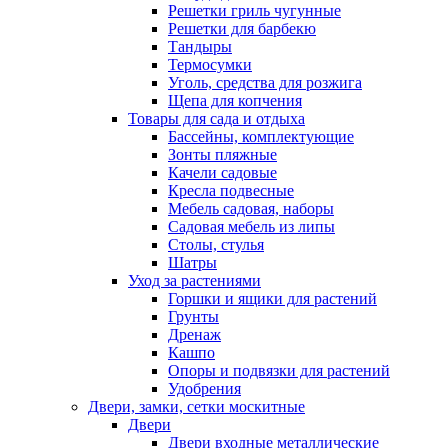
Решетки гриль чугунные
Решетки для барбекю
Тандыры
Термосумки
Уголь, средства для розжига
Щепа для копчения
Товары для сада и отдыха
Бассейны, комплектующие
Зонты пляжные
Качели садовые
Кресла подвесные
Мебель садовая, наборы
Садовая мебель из липы
Столы, стулья
Шатры
Уход за растениями
Горшки и ящики для растений
Грунты
Дренаж
Кашпо
Опоры и подвязки для растений
Удобрения
Двери, замки, сетки москитные
Двери
Двери входные металлические