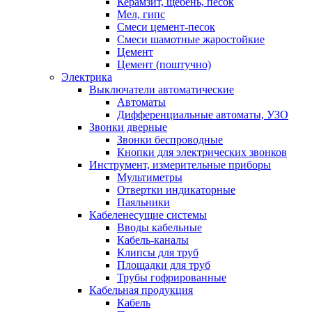
Керамзит, щебень, песок
Мел, гипс
Смеси цемент-песок
Смеси шамотные жаростойкие
Цемент
Цемент (поштучно)
Электрика
Выключатели автоматические
Автоматы
Дифференциальные автоматы, УЗО
Звонки дверные
Звонки беспроводные
Кнопки для электрических звонков
Инструмент, измерительные приборы
Мультиметры
Отвертки индикаторные
Паяльники
Кабеленесущие системы
Вводы кабельные
Кабель-каналы
Клипсы для труб
Площадки для труб
Трубы гофрированные
Кабельная продукция
Кабель