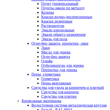
Грунт универсальный
Грунты-эмали по металлу
Колеры
Краски водно-дисперсионные
Краски резиновые
Растворители
Эмали аэрозольные
Эмали общего назначения
Эмаль для пола
Огне-био защита, пропитки, лаки
Лаки
Масла для дерева
Огне-био защита
Олифа
Отбеливатели для дерева
Пропитки для дерева
Пены, герметики
Герметики
Пены монтажные
Средства для ухода за кирпичем и плиткой
Средства для кирпича
Средства для плитки
Кровельные материалы
Водосточная система металлическая круглая
Белый - RAL 9003