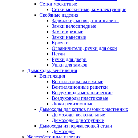
Сетки москитные
Сетки москитные, комплектующие
Скобяные изделия
Задвижки, засовы, шпингалеты
Замки велосипедные
Замки врезные
Замки навесные
Крючки
Ограничители, ручки для окон
Петли
Ручки для двери
Ушки для замков
Дымоходы, вентиляция
Вентиляция
Вентиляторы вытяжные
Вентиляционные решетки
Воздуховоды металлические
Воздуховоды пластиковые
Люки ревизионные
Дымоходы для котлов газовых настенных
Дымоходы коаксиальные
Дымоходы однотрубные
Дымоходы из нержавеющей стали
Дымоходы
Железобетонные изделия