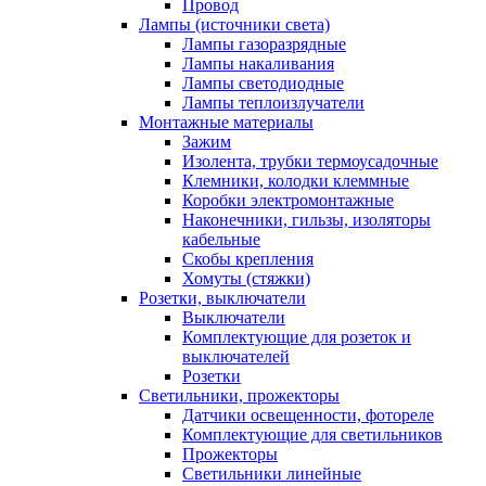
Провод
Лампы (источники света)
Лампы газоразрядные
Лампы накаливания
Лампы светодиодные
Лампы теплоизлучатели
Монтажные материалы
Зажим
Изолента, трубки термоусадочные
Клемники, колодки клеммные
Коробки электромонтажные
Наконечники, гильзы, изоляторы
кабельные
Скобы крепления
Хомуты (стяжки)
Розетки, выключатели
Выключатели
Комплектующие для розеток и
выключателей
Розетки
Светильники, прожекторы
Датчики освещенности, фотореле
Комплектующие для светильников
Прожекторы
Светильники линейные