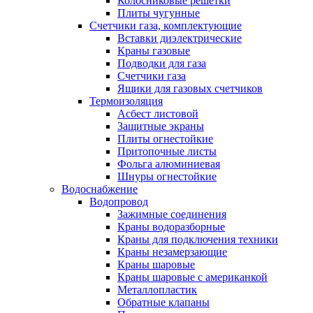
Колосниковые решетки
Плиты чугунные
Счетчики газа, комплектующие
Вставки диэлектрические
Краны газовые
Подводки для газа
Счетчики газа
Ящики для газовых счетчиков
Термоизоляция
Асбест листовой
Защитные экраны
Плиты огнестойкие
Притопочные листы
Фольга алюминиевая
Шнуры огнестойкие
Водоснабжение
Водопровод
Зажимные соединения
Краны водоразборные
Краны для подключения техники
Краны незамерзающие
Краны шаровые
Краны шаровые с американкой
Металлопластик
Обратные клапаны