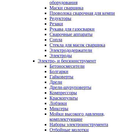
оборудования
Маски сварщика
Проволока сварочная для кемпи
Редукторы
Резаки
Рукава для газосварки
Сварочные аппараты
Сопла
Стекла для масок сварщика
Электрододержатели
Электроды
Электро- и бензоинструмент
Бетоносмесители
Болгарки
Гайковерты
Дрели
Дрели-шуруповерты
Компрессоры
Краскопульты
Лобзики
Миксеры
Мойки высокого давления,
комплектующие
Наборы электроинструмента
Отбойные молотки