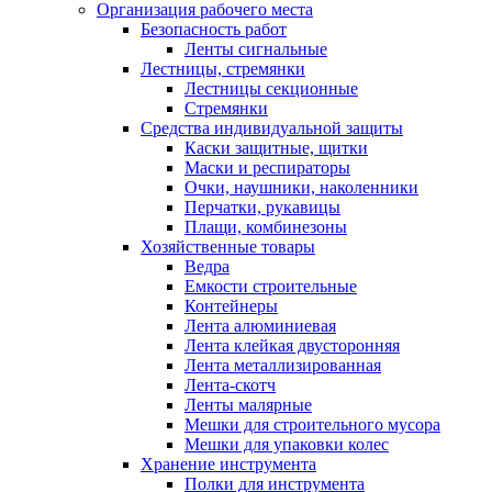
Организация рабочего места
Безопасность работ
Ленты сигнальные
Лестницы, стремянки
Лестницы секционные
Стремянки
Средства индивидуальной защиты
Каски защитные, щитки
Маски и респираторы
Очки, наушники, наколенники
Перчатки, рукавицы
Плащи, комбинезоны
Хозяйственные товары
Ведра
Емкости строительные
Контейнеры
Лента алюминиевая
Лента клейкая двусторонняя
Лента металлизированная
Лента-скотч
Ленты малярные
Мешки для строительного мусора
Мешки для упаковки колес
Хранение инструмента
Полки для инструмента