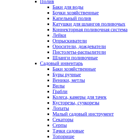
Полив
Баки для воды
Бочки хозяйственные
Капельный полив
Катушки для шлангов поливочых
Коннекторная поливочная система
Лейки
Опрыскиватели
Оросители, дождеватели
Пистолеты-распылители
Шланги поливочные
Садовый инвентарь
Баки хозяйственные
Буры ручные
Веники, метлы
Вилы
Грабли
Колеса, камеры для тачек
Кусторезы, сучкорезы
Лопаты
Малый садовый инструмент
Секаторы
Серпы
Тачки садовые
Топорище