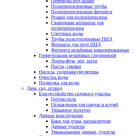
Переходы под шланг
Полипропиленовые трубы
Полипропиленовые фитинги
Резаки для полипропилена
Сварочные аппараты для
полипропилена
Счетчики воды
Трубы полиэтиленовые ПНД
Фитинги для труб ПНД
Фитинги резьбовые никелированные
Герметизация резьбовых соединений
Ленты-фум, лен, нити
Пасты, смазки
Насосы, гидроаккумуляторы
Очистка воды
Подводка для воды
Дача, сад, огород
Благоуствойство садового участка
Геотекстиль
Ограждения для грядок и клумб
Укрывное полотно
Дачные конструкции
Баки для душа, распылители
Дачные туалеты
Умывальники дачные, туалеты