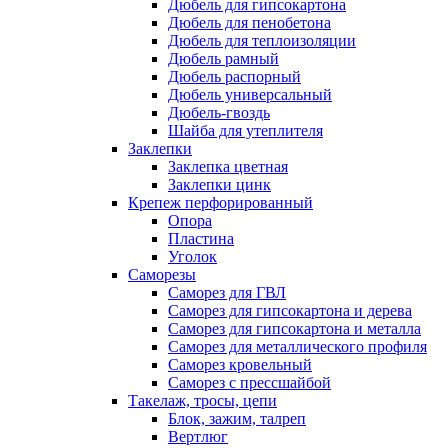
Дюбель для гипсокартона
Дюбель для пенобетона
Дюбель для теплоизоляции
Дюбель рамный
Дюбель распорный
Дюбель универсальный
Дюбель-гвоздь
Шайба для утеплителя
Заклепки
Заклепка цветная
Заклепки цинк
Крепеж перфорированный
Опора
Пластина
Уголок
Саморезы
Саморез для ГВЛ
Саморез для гипсокартона и дерева
Саморез для гипсокартона и металла
Саморез для металлического профиля
Саморез кровельный
Саморез с прессшайбой
Такелаж, тросы, цепи
Блок, зажим, талреп
Вертлюг