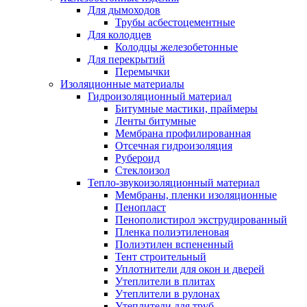
Для дымоходов
Трубы асбестоцементные
Для колодцев
Колодцы железобетонные
Для перекрытий
Перемычки
Изоляционные материалы
Гидроизоляционный материал
Битумные мастики, праймеры
Ленты битумные
Мембрана профилированная
Отсечная гидроизоляция
Рубероид
Стеклоизол
Тепло-звукоизоляционный материал
Мембраны, пленки изоляционные
Пенопласт
Пенополистирол экструдированный
Пленка полиэтиленовая
Полиэтилен вспененный
Тент строительный
Уплотнители для окон и дверей
Утеплители в плитах
Утеплители в рулонах
Утеплители для труб