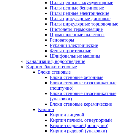
Пилы цепные аккумуляторные
Пилы цепные бензиновые
Пилы цепные электрические
Пилы циркулярные дисковые
Пилы циркулярные торцовочные
Пистолеты термоклеящие
Промышленные пылесосы
Реноваторы
Рубанки электрические
Фены строительные
Шлифовальные машины
Канализация, водоотведение
Кирпич, блоки стеновые
Блоки стеновые
Блоки стеновые бетонные
Блоки стеновые газосиликатные
(поштучно)
Блоки стеновые газосиликатные
(упаковки)
Блоки стеновые керамические
Кирпич
Кирпич лицевой
Кирпич печной, огнеупорный
Кирпич рядовой (поштучно)
Кирпич рядовой (упаковки)