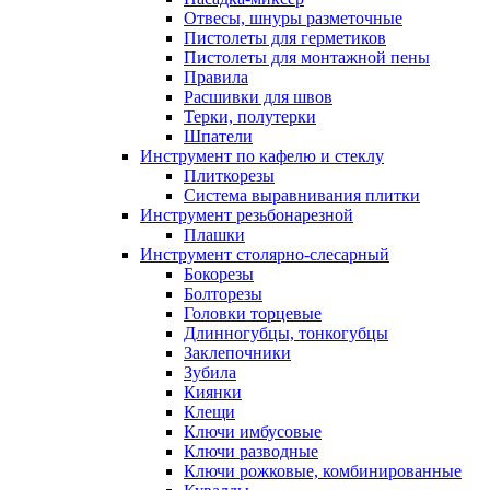
Отвесы, шнуры разметочные
Пистолеты для герметиков
Пистолеты для монтажной пены
Правила
Расшивки для швов
Терки, полутерки
Шпатели
Инструмент по кафелю и стеклу
Плиткорезы
Система выравнивания плитки
Инструмент резьбонарезной
Плашки
Инструмент столярно-слесарный
Бокорезы
Болторезы
Головки торцевые
Длинногубцы, тонкогубцы
Заклепочники
Зубила
Киянки
Клещи
Ключи имбусовые
Ключи разводные
Ключи рожковые, комбинированные