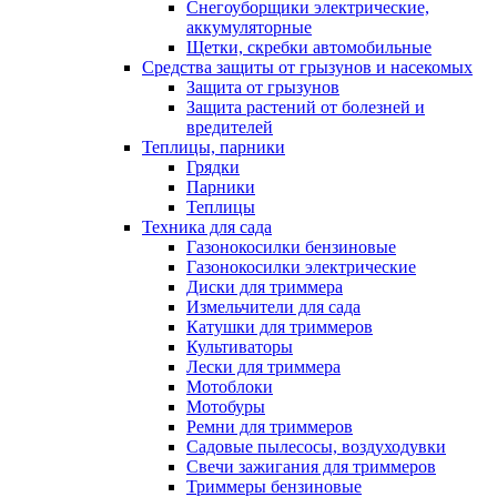
Снегоуборщики электрические,
аккумуляторные
Щетки, скребки автомобильные
Средства защиты от грызунов и насекомых
Защита от грызунов
Защита растений от болезней и
вредителей
Теплицы, парники
Грядки
Парники
Теплицы
Техника для сада
Газонокосилки бензиновые
Газонокосилки электрические
Диски для триммера
Измельчители для сада
Катушки для триммеров
Культиваторы
Лески для триммера
Мотоблоки
Мотобуры
Ремни для триммеров
Садовые пылесосы, воздуходувки
Свечи зажигания для триммеров
Триммеры бензиновые