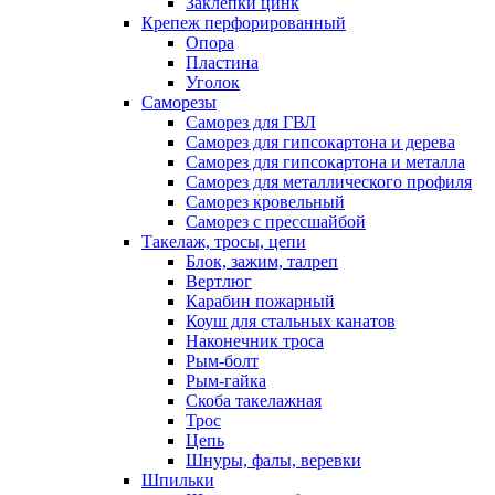
Заклепки цинк
Крепеж перфорированный
Опора
Пластина
Уголок
Саморезы
Саморез для ГВЛ
Саморез для гипсокартона и дерева
Саморез для гипсокартона и металла
Саморез для металлического профиля
Саморез кровельный
Саморез с прессшайбой
Такелаж, тросы, цепи
Блок, зажим, талреп
Вертлюг
Карабин пожарный
Коуш для стальных канатов
Наконечник троса
Рым-болт
Рым-гайка
Скоба такелажная
Трос
Цепь
Шнуры, фалы, веревки
Шпильки