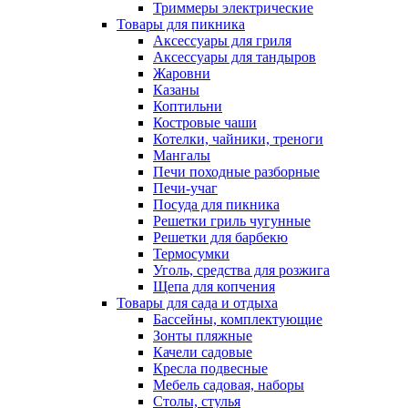
Триммеры электрические
Товары для пикника
Аксессуары для гриля
Аксессуары для тандыров
Жаровни
Казаны
Коптильни
Костровые чаши
Котелки, чайники, треноги
Мангалы
Печи походные разборные
Печи-учаг
Посуда для пикника
Решетки гриль чугунные
Решетки для барбекю
Термосумки
Уголь, средства для розжига
Щепа для копчения
Товары для сада и отдыха
Бассейны, комплектующие
Зонты пляжные
Качели садовые
Кресла подвесные
Мебель садовая, наборы
Столы, стулья