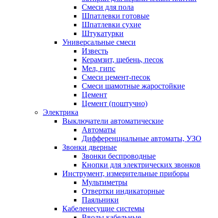
Смеси для пола
Шпатлевки готовые
Шпатлевки сухие
Штукатурки
Универсальные смеси
Известь
Керамзит, щебень, песок
Мел, гипс
Смеси цемент-песок
Смеси шамотные жаростойкие
Цемент
Цемент (поштучно)
Электрика
Выключатели автоматические
Автоматы
Дифференциальные автоматы, УЗО
Звонки дверные
Звонки беспроводные
Кнопки для электрических звонков
Инструмент, измерительные приборы
Мультиметры
Отвертки индикаторные
Паяльники
Кабеленесущие системы
Вводы кабельные