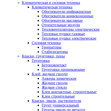
Климатическая и силовая техника
Климатическая техника
Обогреватели инфракрасные
Обогреватели конвекционные
Обогреватели масляные
Отопительные модули
Тепловентиляторы электрические
Тепловые пушки газовые
Тепловые пушки электрические
Силовая техника
Генераторы
Стабилизаторы
Краски, грунтовки, пены
Грунтовки
Бетоноконтакт
Грунтовки проникающие
Клей, жидкие гвозди
Анкеры химические
Жидкие гвозди
Жидкое стекло
Клеи контактные, строительные
Клеи строительные
Краски, эмали, растворители
Грунт универсальный
Грунты-эмали по металлу