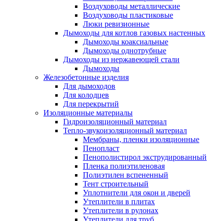
Воздуховоды металлические
Воздуховоды пластиковые
Люки ревизионные
Дымоходы для котлов газовых настенных
Дымоходы коаксиальные
Дымоходы однотрубные
Дымоходы из нержавеющей стали
Дымоходы
Железобетонные изделия
Для дымоходов
Для колодцев
Для перекрытий
Изоляционные материалы
Гидроизоляционный материал
Тепло-звукоизоляционный материал
Мембраны, пленки изоляционные
Пенопласт
Пенополистирол экструдированный
Пленка полиэтиленовая
Полиэтилен вспененный
Тент строительный
Уплотнители для окон и дверей
Утеплители в плитах
Утеплители в рулонах
Утеплители для труб