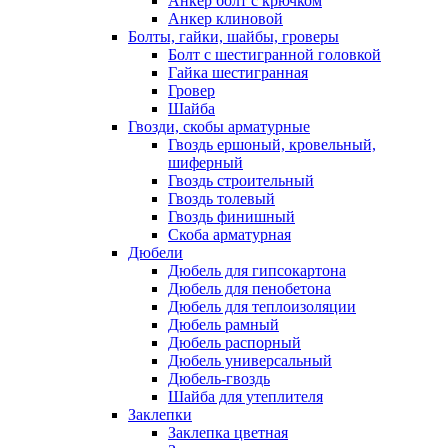
Анкер болт с крючком
Анкер клиновой
Болты, гайки, шайбы, гроверы
Болт c шестигранной головкой
Гайка шестигранная
Гровер
Шайба
Гвозди, скобы арматурные
Гвоздь ершоный, кровельный,
шиферный
Гвоздь строительный
Гвоздь толевый
Гвоздь финишный
Скоба арматурная
Дюбели
Дюбель для гипсокартона
Дюбель для пенобетона
Дюбель для теплоизоляции
Дюбель рамный
Дюбель распорный
Дюбель универсальный
Дюбель-гвоздь
Шайба для утеплителя
Заклепки
Заклепка цветная