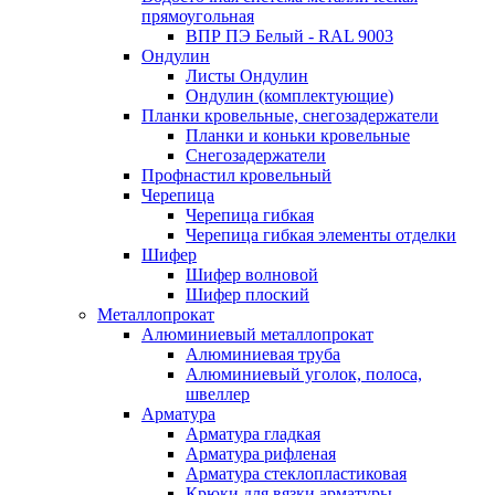
прямоугольная
ВПР ПЭ Белый - RAL 9003
Ондулин
Листы Ондулин
Ондулин (комплектующие)
Планки кровельные, снегозадержатели
Планки и коньки кровельные
Снегозадержатели
Профнастил кровельный
Черепица
Черепица гибкая
Черепица гибкая элементы отделки
Шифер
Шифер волновой
Шифер плоский
Металлопрокат
Алюминиевый металлопрокат
Алюминиевая труба
Алюминиевый уголок, полоса,
швеллер
Арматура
Арматура гладкая
Арматура рифленая
Арматура стеклопластиковая
Крюки для вязки арматуры