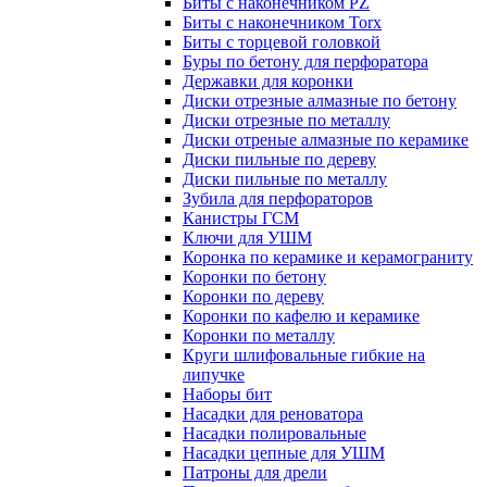
Биты с наконечником PZ
Биты с наконечником Torx
Биты с торцевой головкой
Буры по бетону для перфоратора
Державки для коронки
Диски отрезные алмазные по бетону
Диски отрезные по металлу
Диски отреные алмазные по керамике
Диски пильные по дереву
Диски пильные по металлу
Зубила для перфораторов
Канистры ГСМ
Ключи для УШМ
Коронка по керамике и керамограниту
Коронки по бетону
Коронки по дереву
Коронки по кафелю и керамике
Коронки по металлу
Круги шлифовальные гибкие на
липучке
Наборы бит
Насадки для реноватора
Насадки полировальные
Насадки цепные для УШМ
Патроны для дрели