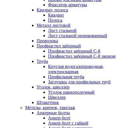
Фиксатор арматуры
Квадрат, полоса
Квадрат
Полоса
Металл листовой
Лист стальной
Лист стальной оцинкованный
Проволока
Профнастил заборный
Профнастил заборный С-8
Профнастил заборный С-8 эконом
Труба
Круглая водогазопроводная,
электросварная
Профильная труба
Заглушки для профильных труб
Уголок, швеллер
Уголок равнополочный
Швеллер
Штакетник
Метизы, крепеж, такелаж
Анкерные болты
Анкер болт
Анкер болт с гайкой