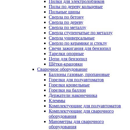
Пилки для электролобзиков
Пилы по дереву кольцевые
Пильные шины
Сверла по бетону
Сверла по дереву
Сверла по металлу
Сверла ступенчатые по металлу
Сверла универсальные
Сверло по керамике и стеклу
Свечи зажигания для бензопил
Тарелки опорные
Цепи для бензопил
Щётки-крацовки
Сварочное оборудование
Баллоны газовые, пропановые
Горелки для полуавтоматов
Горелки кровельные
Горелки на баллон
Держатели наконечника
Клеммы
Комплектующие для полуавтоматов
Комплектующие для сварочного
оборудования
Манометры для сварочного
оборудования