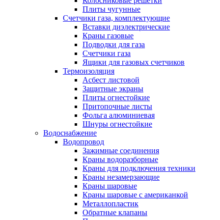
Колосниковые решетки
Плиты чугунные
Счетчики газа, комплектующие
Вставки диэлектрические
Краны газовые
Подводки для газа
Счетчики газа
Ящики для газовых счетчиков
Термоизоляция
Асбест листовой
Защитные экраны
Плиты огнестойкие
Притопочные листы
Фольга алюминиевая
Шнуры огнестойкие
Водоснабжение
Водопровод
Зажимные соединения
Краны водоразборные
Краны для подключения техники
Краны незамерзающие
Краны шаровые
Краны шаровые с американкой
Металлопластик
Обратные клапаны