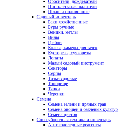
Оросители, дождеватели
Пистолеты-распылители
Шланги поливочные
Садовый инвентарь
Баки хозяйственные
Буры ручные
Веники, метлы
Вилы
Грабли
Колеса, камеры для тачек
Кусторезы, сучкорезы
Лопаты
Малый садовый инструмент
Секаторы
Серпы
Тачки садовые
Топорище
Тяпки
Черенки
Семена
Семена зелени и пряных трав
Семена овощей и бахчевых культур
Семена цветов
Снегоуборочная техника и инвентарь
Антигололедные реагенты