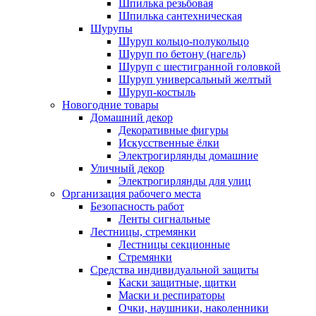
Шпилька резьбовая
Шпилька сантехническая
Шурупы
Шуруп кольцо-полукольцо
Шуруп по бетону (нагель)
Шуруп с шестигранной головкой
Шуруп универсальный желтый
Шуруп-костыль
Новогодние товары
Домашний декор
Декоративные фигуры
Искусственные ёлки
Электрогирлянды домашние
Уличный декор
Электрогирлянды для улиц
Организация рабочего места
Безопасность работ
Ленты сигнальные
Лестницы, стремянки
Лестницы секционные
Стремянки
Средства индивидуальной защиты
Каски защитные, щитки
Маски и респираторы
Очки, наушники, наколенники