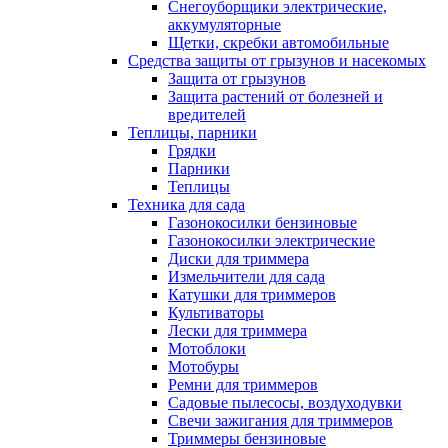
Снегоуборщики электрические,
аккумуляторные
Щетки, скребки автомобильные
Средства защиты от грызунов и насекомых
Защита от грызунов
Защита растений от болезней и
вредителей
Теплицы, парники
Грядки
Парники
Теплицы
Техника для сада
Газонокосилки бензиновые
Газонокосилки электрические
Диски для триммера
Измельчители для сада
Катушки для триммеров
Культиваторы
Лески для триммера
Мотоблоки
Мотобуры
Ремни для триммеров
Садовые пылесосы, воздуходувки
Свечи зажигания для триммеров
Триммеры бензиновые