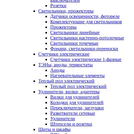
выключателей
Розетки
Светильники, прожекторы
Датчики освещенности, фотореле
Комплектующие для светильников
Прожекторы
Светильники линейные
Светильники настенно-потолочные
Светильники точечные
Фонари, светильники-переноски
Счетчики электрические
Счетчики электрические 1-фазные
ТЭНы, аноды, термостаты
Аноды
Нагревательные элементы
Теплый пол электрический
Теплый пол электрический
Удлинители, вилки, адаптеры
Вилки для удлинителей
Колодки для удлинителей
Переключатели, заглушки
Разветвители сетевые
Удлинители
Штепсели и розетки
Щиты и шкафы