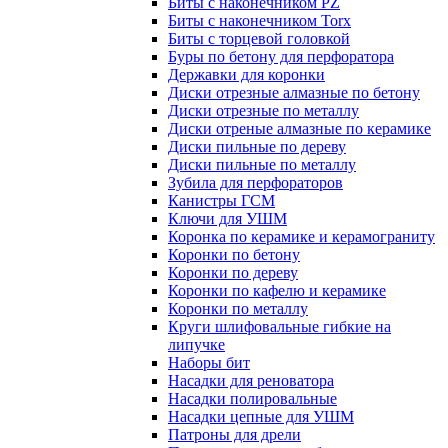
Биты с наконечником PZ
Биты с наконечником Torx
Биты с торцевой головкой
Буры по бетону для перфоратора
Державки для коронки
Диски отрезные алмазные по бетону
Диски отрезные по металлу
Диски отреные алмазные по керамике
Диски пильные по дереву
Диски пильные по металлу
Зубила для перфораторов
Канистры ГСМ
Ключи для УШМ
Коронка по керамике и керамограниту
Коронки по бетону
Коронки по дереву
Коронки по кафелю и керамике
Коронки по металлу
Круги шлифовальные гибкие на
липучке
Наборы бит
Насадки для реноватора
Насадки полировальные
Насадки цепные для УШМ
Патроны для дрели