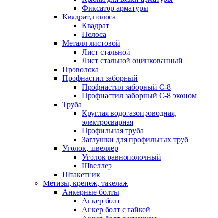
Фиксатор арматуры
Квадрат, полоса
Квадрат
Полоса
Металл листовой
Лист стальной
Лист стальной оцинкованный
Проволока
Профнастил заборный
Профнастил заборный С-8
Профнастил заборный С-8 эконом
Труба
Круглая водогазопроводная,
электросварная
Профильная труба
Заглушки для профильных труб
Уголок, швеллер
Уголок равнополочный
Швеллер
Штакетник
Метизы, крепеж, такелаж
Анкерные болты
Анкер болт
Анкер болт с гайкой