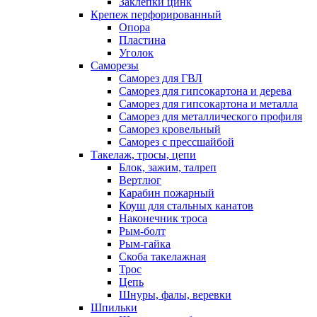
Заклепки цинк
Крепеж перфорированный
Опора
Пластина
Уголок
Саморезы
Саморез для ГВЛ
Саморез для гипсокартона и дерева
Саморез для гипсокартона и металла
Саморез для металлического профиля
Саморез кровельный
Саморез с прессшайбой
Такелаж, тросы, цепи
Блок, зажим, талреп
Вертлюг
Карабин пожарный
Коуш для стальных канатов
Наконечник троса
Рым-болт
Рым-гайка
Скоба такелажная
Трос
Цепь
Шнуры, фалы, веревки
Шпильки