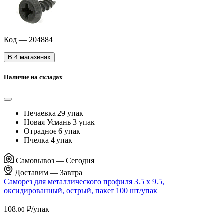
Код — 204884
В 4 магазинах
Наличие на складах
Нечаевка
29 упак
Новая Усмань
3 упак
Отрадное
6 упак
Пчелка
4 упак
Самовывоз —
Сегодня
Доставим —
Завтра
Саморез для металлического профиля 3.5 х 9.5,
оксидированный, острый, пакет 100 шт/упак
108.
₽/упак
00