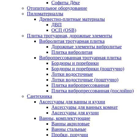
Софиты Дёке
Отопительное оборудование
Пиломатериаллы
Древестно-плитные материалы
ДВП
ОСП (OSB)
Плитка тротуарная, дорожные элементы
Вибролитая тротуарная плитка
Дорожные элементы вибролитые
Плитка вибролитая
Вибропрессованная тротуарная плитка
Бордюры и поребрики
Бордюры и поребрики (поштучно)
Лотки водосточные
Лотки водосточные (поштучно)
Плитка вибропрессованная
Плитка вибропрессованная (послойно)
Сантехника
Аксессуары для ванны и кухни
Аксессуары для ванных комнат
Аксессуары для кухни
Ванны, комплектующие
Ванны акриловые
Ванны стальные
Пробки, поручни