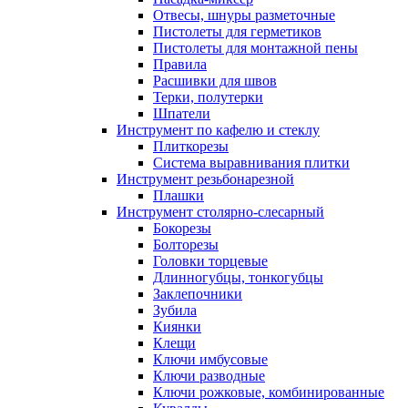
Отвесы, шнуры разметочные
Пистолеты для герметиков
Пистолеты для монтажной пены
Правила
Расшивки для швов
Терки, полутерки
Шпатели
Инструмент по кафелю и стеклу
Плиткорезы
Система выравнивания плитки
Инструмент резьбонарезной
Плашки
Инструмент столярно-слесарный
Бокорезы
Болторезы
Головки торцевые
Длинногубцы, тонкогубцы
Заклепочники
Зубила
Киянки
Клещи
Ключи имбусовые
Ключи разводные
Ключи рожковые, комбинированные