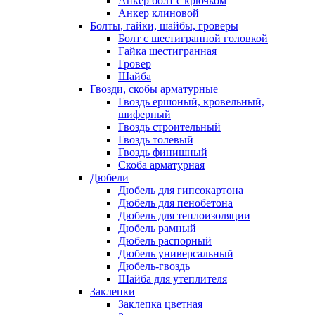
Анкер болт с крючком
Анкер клиновой
Болты, гайки, шайбы, гроверы
Болт c шестигранной головкой
Гайка шестигранная
Гровер
Шайба
Гвозди, скобы арматурные
Гвоздь ершоный, кровельный,
шиферный
Гвоздь строительный
Гвоздь толевый
Гвоздь финишный
Скоба арматурная
Дюбели
Дюбель для гипсокартона
Дюбель для пенобетона
Дюбель для теплоизоляции
Дюбель рамный
Дюбель распорный
Дюбель универсальный
Дюбель-гвоздь
Шайба для утеплителя
Заклепки
Заклепка цветная