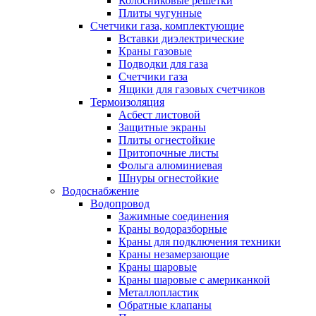
Колосниковые решетки
Плиты чугунные
Счетчики газа, комплектующие
Вставки диэлектрические
Краны газовые
Подводки для газа
Счетчики газа
Ящики для газовых счетчиков
Термоизоляция
Асбест листовой
Защитные экраны
Плиты огнестойкие
Притопочные листы
Фольга алюминиевая
Шнуры огнестойкие
Водоснабжение
Водопровод
Зажимные соединения
Краны водоразборные
Краны для подключения техники
Краны незамерзающие
Краны шаровые
Краны шаровые с американкой
Металлопластик
Обратные клапаны