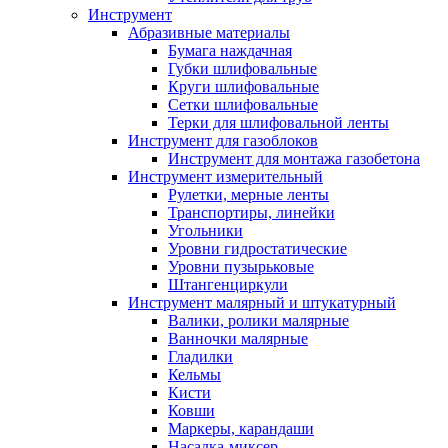
Инструмент
Абразивные материалы
Бумага наждачная
Губки шлифовальные
Круги шлифовальные
Сетки шлифовальные
Терки для шлифовальной ленты
Инструмент для газоблоков
Инструмент для монтажа газобетона
Инструмент измерительный
Рулетки, мерные ленты
Транспортиры, линейки
Угольники
Уровни гидростатические
Уровни пузырьковые
Штангенциркули
Инструмент малярный и штукатурный
Валики, ролики малярные
Ванночки малярные
Гладилки
Кельмы
Кисти
Ковши
Маркеры, карандаши
Насадка-миксер