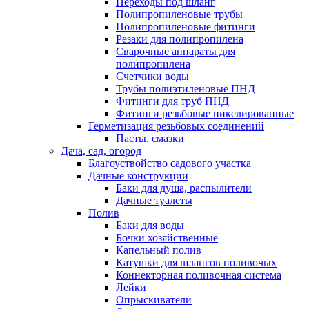
Переходы под шланг
Полипропиленовые трубы
Полипропиленовые фитинги
Резаки для полипропилена
Сварочные аппараты для
полипропилена
Счетчики воды
Трубы полиэтиленовые ПНД
Фитинги для труб ПНД
Фитинги резьбовые никелированные
Герметизация резьбовых соединений
Пасты, смазки
Дача, сад, огород
Благоуствойство садового участка
Дачные конструкции
Баки для душа, распылители
Дачные туалеты
Полив
Баки для воды
Бочки хозяйственные
Капельный полив
Катушки для шлангов поливочых
Коннекторная поливочная система
Лейки
Опрыскиватели