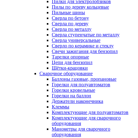
Пилки для электролобзиков
Пилы по дереву кольцевые
Пильные шины
Сверла по бетону
Сверла по дереву
Сверла по металлу
Сверла ступенчатые по металлу
Сверла универсальные
Сверло по керамике и стеклу
Свечи зажигания для бензопил
Тарелки опорные
Цепи для бензопил
Щётки-крацовки
Сварочное оборудование
Баллоны газовые, пропановые
Горелки для полуавтоматов
Горелки кровельные
Горелки на баллон
Держатели наконечника
Клеммы
Комплектующие для полуавтоматов
Комплектующие для сварочного
оборудования
Манометры для сварочного
оборудования