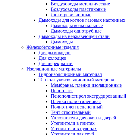
Воздуховоды металлические
Воздуховоды пластиковые
Люки ревизионные
Дымоходы для котлов газовых настенных
Дымоходы коаксиальные
Дымоходы однотрубные
Дымоходы из нержавеющей стали
Дымоходы
Железобетонные изделия
Для дымоходов
Для колодцев
Для перекрытий
Изоляционные материалы
Гидроизоляционный материал
Тепло-звукоизоляционный материал
Мембраны, пленки изоляционные
Пенопласт
Пенополистирол экструдированный
Пленка полиэтиленовая
Полиэтилен вспененный
Тент строительный
Уплотнители для окон и дверей
Утеплители в плитах
Утеплители в рулонах
Утеплители для труб