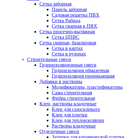
Сетка заборная
Панель заборная
Садовая решетка ПВХ
Сетка Рабица
Сетка сварная в ПВХ
Сетка просечно-вытяжная
Сетка ЦПВС
Сетка сварная, базальтовая
Сетка в картах
Сетка в рулонах
Строительные смеси
Гидроизоляционные смеси
Гидроизоляция обмазочная
Гидроизоляция проникающая
Добавки в растворы
Модификаторы, пластификаторы
Сажа строительная
Фибра строительная
Клеи, растворы кладочные
Клеи для газосиликата
Клеи для плитки
Клеи для теплоизоляции
Растворы кладочные
Отделочные смеси
Затирки для керамической плитки