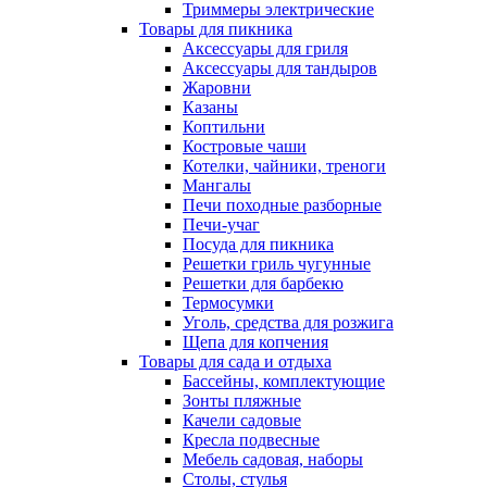
Триммеры электрические
Товары для пикника
Аксессуары для гриля
Аксессуары для тандыров
Жаровни
Казаны
Коптильни
Костровые чаши
Котелки, чайники, треноги
Мангалы
Печи походные разборные
Печи-учаг
Посуда для пикника
Решетки гриль чугунные
Решетки для барбекю
Термосумки
Уголь, средства для розжига
Щепа для копчения
Товары для сада и отдыха
Бассейны, комплектующие
Зонты пляжные
Качели садовые
Кресла подвесные
Мебель садовая, наборы
Столы, стулья