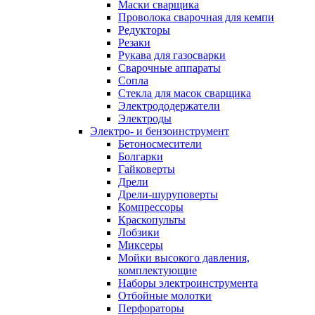
Маски сварщика
Проволока сварочная для кемпи
Редукторы
Резаки
Рукава для газосварки
Сварочные аппараты
Сопла
Стекла для масок сварщика
Электрододержатели
Электроды
Электро- и бензоинструмент
Бетоносмесители
Болгарки
Гайковерты
Дрели
Дрели-шуруповерты
Компрессоры
Краскопульты
Лобзики
Миксеры
Мойки высокого давления,
комплектующие
Наборы электроинструмента
Отбойные молотки
Перфораторы