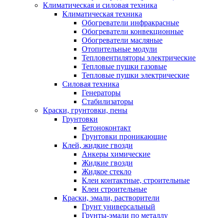
Климатическая и силовая техника
Климатическая техника
Обогреватели инфракрасные
Обогреватели конвекционные
Обогреватели масляные
Отопительные модули
Тепловентиляторы электрические
Тепловые пушки газовые
Тепловые пушки электрические
Силовая техника
Генераторы
Стабилизаторы
Краски, грунтовки, пены
Грунтовки
Бетоноконтакт
Грунтовки проникающие
Клей, жидкие гвозди
Анкеры химические
Жидкие гвозди
Жидкое стекло
Клеи контактные, строительные
Клеи строительные
Краски, эмали, растворители
Грунт универсальный
Грунты-эмали по металлу