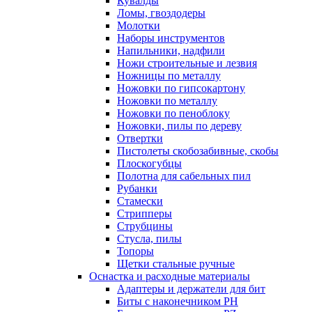
Кувалды
Ломы, гвоздодеры
Молотки
Наборы инструментов
Напильники, надфили
Ножи строительные и лезвия
Ножницы по металлу
Ножовки по гипсокартону
Ножовки по металлу
Ножовки по пеноблоку
Ножовки, пилы по дереву
Отвертки
Пистолеты скобозабивные, скобы
Плоскогубцы
Полотна для сабельных пил
Рубанки
Стамески
Стрипперы
Струбцины
Стусла, пилы
Топоры
Щетки стальные ручные
Оснастка и расходные материалы
Адаптеры и держатели для бит
Биты с наконечником PH