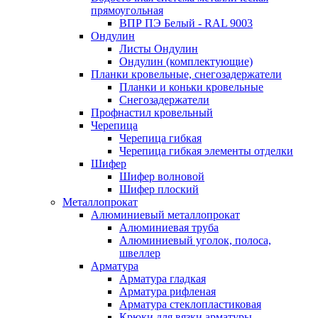
прямоугольная
ВПР ПЭ Белый - RAL 9003
Ондулин
Листы Ондулин
Ондулин (комплектующие)
Планки кровельные, снегозадержатели
Планки и коньки кровельные
Снегозадержатели
Профнастил кровельный
Черепица
Черепица гибкая
Черепица гибкая элементы отделки
Шифер
Шифер волновой
Шифер плоский
Металлопрокат
Алюминиевый металлопрокат
Алюминиевая труба
Алюминиевый уголок, полоса,
швеллер
Арматура
Арматура гладкая
Арматура рифленая
Арматура стеклопластиковая
Крюки для вязки арматуры