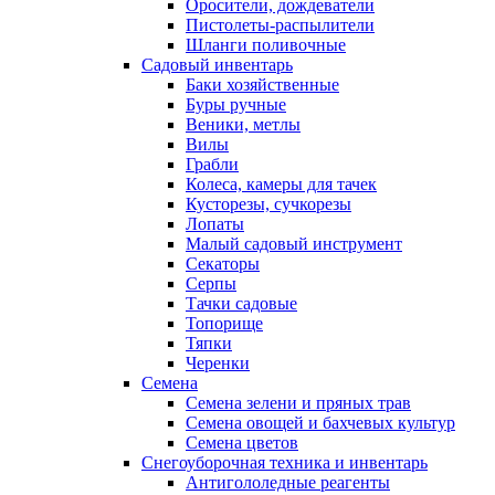
Оросители, дождеватели
Пистолеты-распылители
Шланги поливочные
Садовый инвентарь
Баки хозяйственные
Буры ручные
Веники, метлы
Вилы
Грабли
Колеса, камеры для тачек
Кусторезы, сучкорезы
Лопаты
Малый садовый инструмент
Секаторы
Серпы
Тачки садовые
Топорище
Тяпки
Черенки
Семена
Семена зелени и пряных трав
Семена овощей и бахчевых культур
Семена цветов
Снегоуборочная техника и инвентарь
Антигололедные реагенты