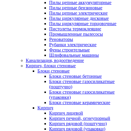
Пилы цепные аккумуляторные
Пилы цепные бензиновые
Пилы цепные электрические
Пилы циркулярные дисковые
Пилы циркулярные торцовочные
Пистолеты термоклеящие
Промышленные пылесосы
Реноваторы
Рубанки электрические
Фены строительные
Шлифовальные машины
Канализация, водоотведение
Кирпич, блоки стеновые
Блоки стеновые
Блоки стеновые бетонные
Блоки стеновые газосиликатные
(поштучно)
Блоки стеновые газосиликатные
(упаковки)
Блоки стеновые керамические
Кирпич
Кирпич лицевой
Кирпич печной, огнеупорный
Кирпич рядовой (поштучно)
Кирпич рядовой (упаковки)