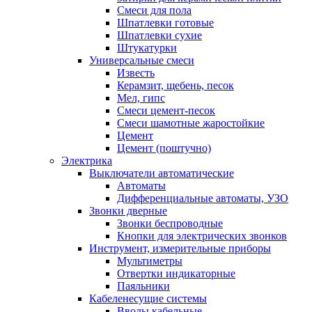
Смеси для пола
Шпатлевки готовые
Шпатлевки сухие
Штукатурки
Универсальные смеси
Известь
Керамзит, щебень, песок
Мел, гипс
Смеси цемент-песок
Смеси шамотные жаростойкие
Цемент
Цемент (поштучно)
Электрика
Выключатели автоматические
Автоматы
Дифференциальные автоматы, УЗО
Звонки дверные
Звонки беспроводные
Кнопки для электрических звонков
Инструмент, измерительные приборы
Мультиметры
Отвертки индикаторные
Паяльники
Кабеленесущие системы
Вводы кабельные