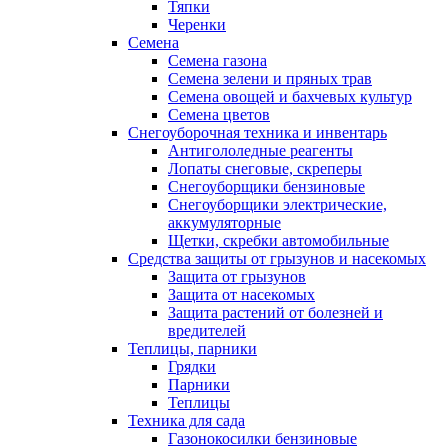
Тяпки
Черенки
Семена
Семена газона
Семена зелени и пряных трав
Семена овощей и бахчевых культур
Семена цветов
Снегоуборочная техника и инвентарь
Антигололедные реагенты
Лопаты снеговые, скреперы
Снегоуборщики бензиновые
Снегоуборщики электрические,
аккумуляторные
Щетки, скребки автомобильные
Средства защиты от грызунов и насекомых
Защита от грызунов
Защита от насекомых
Защита растений от болезней и
вредителей
Теплицы, парники
Грядки
Парники
Теплицы
Техника для сада
Газонокосилки бензиновые