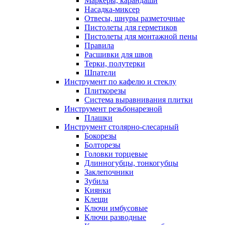
Маркеры, карандаши
Насадка-миксер
Отвесы, шнуры разметочные
Пистолеты для герметиков
Пистолеты для монтажной пены
Правила
Расшивки для швов
Терки, полутерки
Шпатели
Инструмент по кафелю и стеклу
Плиткорезы
Система выравнивания плитки
Инструмент резьбонарезной
Плашки
Инструмент столярно-слесарный
Бокорезы
Болторезы
Головки торцевые
Длинногубцы, тонкогубцы
Заклепочники
Зубила
Киянки
Клещи
Ключи имбусовые
Ключи разводные