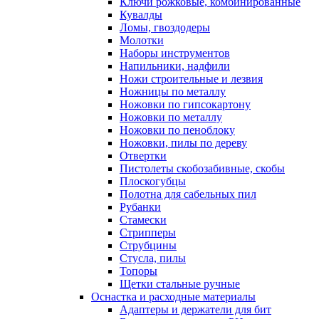
Ключи рожковые, комбинированные
Кувалды
Ломы, гвоздодеры
Молотки
Наборы инструментов
Напильники, надфили
Ножи строительные и лезвия
Ножницы по металлу
Ножовки по гипсокартону
Ножовки по металлу
Ножовки по пеноблоку
Ножовки, пилы по дереву
Отвертки
Пистолеты скобозабивные, скобы
Плоскогубцы
Полотна для сабельных пил
Рубанки
Стамески
Стрипперы
Струбцины
Стусла, пилы
Топоры
Щетки стальные ручные
Оснастка и расходные материалы
Адаптеры и держатели для бит