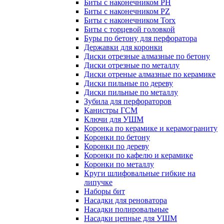
Биты с наконечником PH
Биты с наконечником PZ
Биты с наконечником Torx
Биты с торцевой головкой
Буры по бетону для перфоратора
Державки для коронки
Диски отрезные алмазные по бетону
Диски отрезные по металлу
Диски отреные алмазные по керамике
Диски пильные по дереву
Диски пильные по металлу
Зубила для перфораторов
Канистры ГСМ
Ключи для УШМ
Коронка по керамике и керамограниту
Коронки по бетону
Коронки по дереву
Коронки по кафелю и керамике
Коронки по металлу
Круги шлифовальные гибкие на
липучке
Наборы бит
Насадки для реноватора
Насадки полировальные
Насадки цепные для УШМ