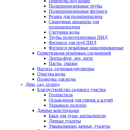
Переходы под шланг
Полипропиленовые трубы
Полипропиленовые фитинги
Резаки для полипропилена
Сварочные аппараты для
полипропилена
Счетчики воды
Трубы полиэтиленовые ПНД
Фитинги для труб ПНД
Фитинги резьбовые никелированные
Герметизация резьбовых соединений
Ленты-фум, лен, нити
Пасты, смазки
Насосы, гидроаккумуляторы
Очистка воды
Подводка для воды
Дача, сад, огород
Благоуствойство садового участка
Геотекстиль
Ограждения для грядок и клумб
Укрывное полотно
Дачные конструкции
Баки для душа, распылители
Дачные туалеты
Умывальники дачные, туалеты