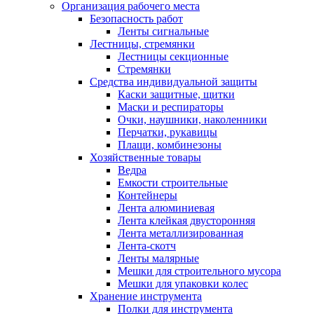
Организация рабочего места
Безопасность работ
Ленты сигнальные
Лестницы, стремянки
Лестницы секционные
Стремянки
Средства индивидуальной защиты
Каски защитные, щитки
Маски и респираторы
Очки, наушники, наколенники
Перчатки, рукавицы
Плащи, комбинезоны
Хозяйственные товары
Ведра
Емкости строительные
Контейнеры
Лента алюминиевая
Лента клейкая двусторонняя
Лента металлизированная
Лента-скотч
Ленты малярные
Мешки для строительного мусора
Мешки для упаковки колес
Хранение инструмента
Полки для инструмента