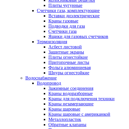
Колосниковые решетки
Плиты чугунные
Счетчики газа, комплектующие
Вставки диэлектрические
Краны газовые
Подводки для газа
Счетчики газа
Ящики для газовых счетчиков
Термоизоляция
Асбест листовой
Защитные экраны
Плиты огнестойкие
Притопочные листы
Фольга алюминиевая
Шнуры огнестойкие
Водоснабжение
Водопровод
Зажимные соединения
Краны водоразборные
Краны для подключения техники
Краны незамерзающие
Краны шаровые
Краны шаровые с американкой
Металлопластик
Обратные клапаны