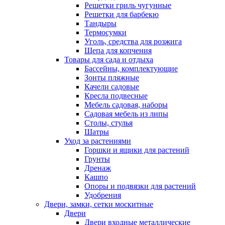
Решетки гриль чугунные
Решетки для барбекю
Тандыры
Термосумки
Уголь, средства для розжига
Щепа для копчения
Товары для сада и отдыха
Бассейны, комплектующие
Зонты пляжные
Качели садовые
Кресла подвесные
Мебель садовая, наборы
Садовая мебель из липы
Столы, стулья
Шатры
Уход за растениями
Горшки и ящики для растений
Грунты
Дренаж
Кашпо
Опоры и подвязки для растений
Удобрения
Двери, замки, сетки москитные
Двери
Двери входные металлические