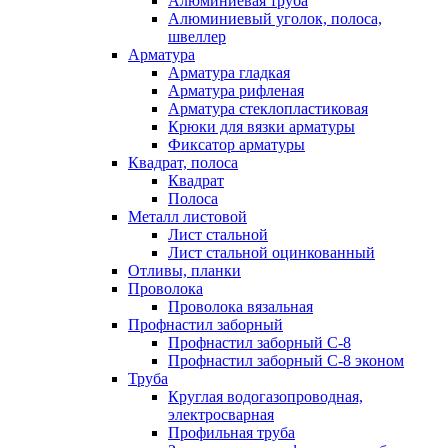
Алюминиевая труба
Алюминиевый уголок, полоса,
швеллер
Арматура
Арматура гладкая
Арматура рифленая
Арматура стеклопластиковая
Крюки для вязки арматуры
Фиксатор арматуры
Квадрат, полоса
Квадрат
Полоса
Металл листовой
Лист стальной
Лист стальной оцинкованный
Отливы, планки
Проволока
Проволока вязальная
Профнастил заборный
Профнастил заборный С-8
Профнастил заборный С-8 эконом
Труба
Круглая водогазопроводная,
электросварная
Профильная труба