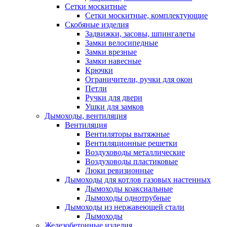
Сетки москитные
Сетки москитные, комплектующие
Скобяные изделия
Задвижки, засовы, шпингалеты
Замки велосипедные
Замки врезные
Замки навесные
Крючки
Ограничители, ручки для окон
Петли
Ручки для двери
Ушки для замков
Дымоходы, вентиляция
Вентиляция
Вентиляторы вытяжные
Вентиляционные решетки
Воздуховоды металлические
Воздуховоды пластиковые
Люки ревизионные
Дымоходы для котлов газовых настенных
Дымоходы коаксиальные
Дымоходы однотрубные
Дымоходы из нержавеющей стали
Дымоходы
Железобетонные изделия