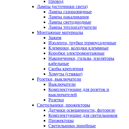
Провод
Лампы (источники света)
Лампы газоразрядные
Лампы накаливания
Лампы светодиодные
Лампы теплоизлучатели
Монтажные материалы
Зажим
Изолента, трубки термоусадочные
Клемники, колодки клеммные
Коробки электромонтажные
Наконечники, гильзы, изоляторы
кабельные
Скобы крепления
Хомуты (стяжки)
Розетки, выключатели
Выключатели
Комплектующие для розеток и
выключателей
Розетки
Светильники, прожекторы
Датчики освещенности, фотореле
Комплектующие для светильников
Прожекторы
Светильники линейные