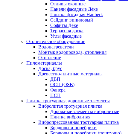
Отливы оконные
Панели фасадные Дёке
Плитка фасадная Hauberk
Сайдинг виниловый
Софиты Дёке
Террасная доска
Углы фасадные
Отопительное оборудование
Водонагреватели
Монтаж водопровода, отопления
Отопление
Пиломатериаллы
Доска, брус
Древестно-плитные материалы
ДВП
ОСП (OSB)
Фанера
ЦСП
Плитка тротуарная, дорожные элементы
Вибролитая тротуарная плитка
Дорожные элементы вибролитые
Плитка вибролитая
Вибропрессованная тротуарная плитка
Бордюры и поребрики
Бордюры и поребрики (поштучно)