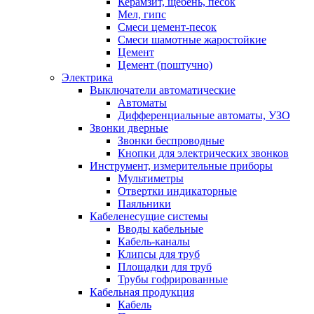
Керамзит, щебень, песок
Мел, гипс
Смеси цемент-песок
Смеси шамотные жаростойкие
Цемент
Цемент (поштучно)
Электрика
Выключатели автоматические
Автоматы
Дифференциальные автоматы, УЗО
Звонки дверные
Звонки беспроводные
Кнопки для электрических звонков
Инструмент, измерительные приборы
Мультиметры
Отвертки индикаторные
Паяльники
Кабеленесущие системы
Вводы кабельные
Кабель-каналы
Клипсы для труб
Площадки для труб
Трубы гофрированные
Кабельная продукция
Кабель