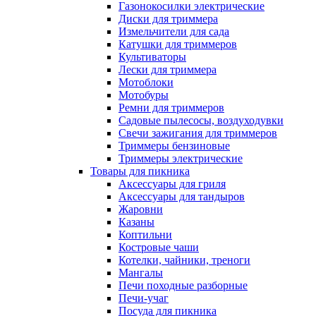
Газонокосилки электрические
Диски для триммера
Измельчители для сада
Катушки для триммеров
Культиваторы
Лески для триммера
Мотоблоки
Мотобуры
Ремни для триммеров
Садовые пылесосы, воздуходувки
Свечи зажигания для триммеров
Триммеры бензиновые
Триммеры электрические
Товары для пикника
Аксессуары для гриля
Аксессуары для тандыров
Жаровни
Казаны
Коптильни
Костровые чаши
Котелки, чайники, треноги
Мангалы
Печи походные разборные
Печи-учаг
Посуда для пикника