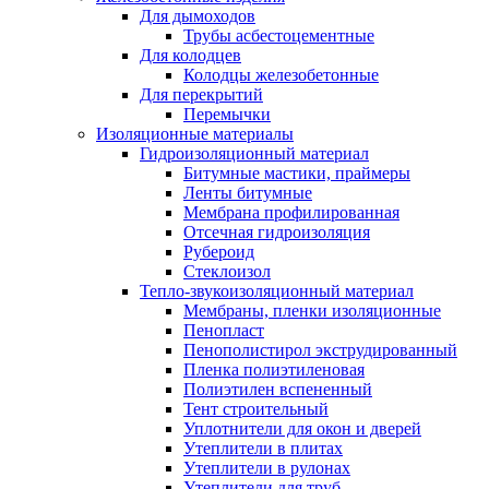
Для дымоходов
Трубы асбестоцементные
Для колодцев
Колодцы железобетонные
Для перекрытий
Перемычки
Изоляционные материалы
Гидроизоляционный материал
Битумные мастики, праймеры
Ленты битумные
Мембрана профилированная
Отсечная гидроизоляция
Рубероид
Стеклоизол
Тепло-звукоизоляционный материал
Мембраны, пленки изоляционные
Пенопласт
Пенополистирол экструдированный
Пленка полиэтиленовая
Полиэтилен вспененный
Тент строительный
Уплотнители для окон и дверей
Утеплители в плитах
Утеплители в рулонах
Утеплители для труб