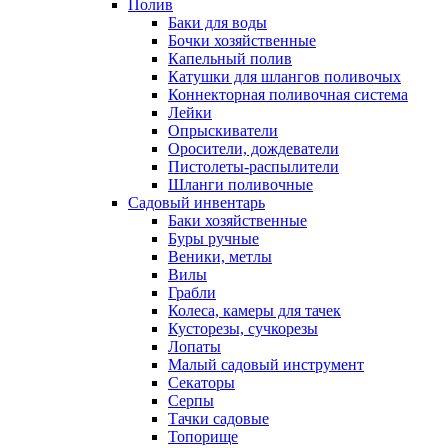
Полив
Баки для воды
Бочки хозяйственные
Капельный полив
Катушки для шлангов поливочых
Коннекторная поливочная система
Лейки
Опрыскиватели
Оросители, дождеватели
Пистолеты-распылители
Шланги поливочные
Садовый инвентарь
Баки хозяйственные
Буры ручные
Веники, метлы
Вилы
Грабли
Колеса, камеры для тачек
Кусторезы, сучкорезы
Лопаты
Малый садовый инструмент
Секаторы
Серпы
Тачки садовые
Топорище