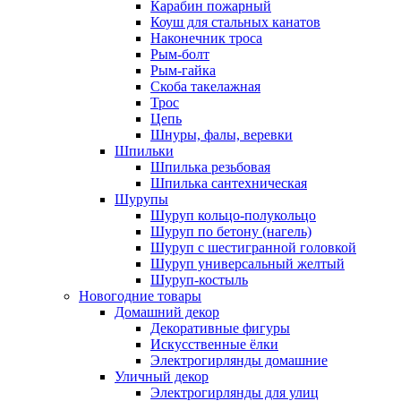
Карабин пожарный
Коуш для стальных канатов
Наконечник троса
Рым-болт
Рым-гайка
Скоба такелажная
Трос
Цепь
Шнуры, фалы, веревки
Шпильки
Шпилька резьбовая
Шпилька сантехническая
Шурупы
Шуруп кольцо-полукольцо
Шуруп по бетону (нагель)
Шуруп с шестигранной головкой
Шуруп универсальный желтый
Шуруп-костыль
Новогодние товары
Домашний декор
Декоративные фигуры
Искусственные ёлки
Электрогирлянды домашние
Уличный декор
Электрогирлянды для улиц