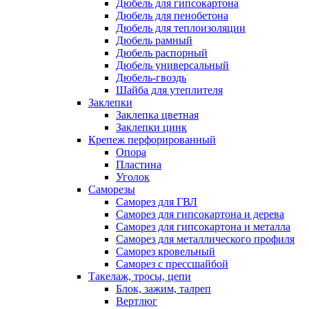
Дюбель для гипсокартона
Дюбель для пенобетона
Дюбель для теплоизоляции
Дюбель рамный
Дюбель распорный
Дюбель универсальный
Дюбель-гвоздь
Шайба для утеплителя
Заклепки
Заклепка цветная
Заклепки цинк
Крепеж перфорированный
Опора
Пластина
Уголок
Саморезы
Саморез для ГВЛ
Саморез для гипсокартона и дерева
Саморез для гипсокартона и металла
Саморез для металлического профиля
Саморез кровельный
Саморез с прессшайбой
Такелаж, тросы, цепи
Блок, зажим, талреп
Вертлюг