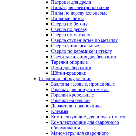
Патроны для дрели
Пилки для электролобзиков
Пилы по дереву кольцевые
Пильные шины
Сверла по бетону
Сверла по дереву
Сверла по металлу
Сверла ступенчатые по металлу
Сверла универсальные
Сверло по керамике и стеклу
Свечи зажигания для бензопил
Тарелки опорные
Цепи для бензопил
Щётки-крацовки
Сварочное оборудование
Баллоны газовые, пропановые
Горелки для полуавтоматов
Горелки кровельные
Горелки на баллон
Держатели наконечника
Клеммы
Комплектующие для полуавтоматов
Комплектующие для сварочного
оборудования
Манометры для сварочного