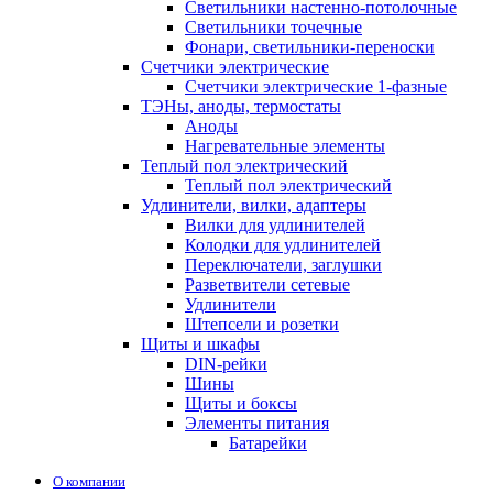
Светильники настенно-потолочные
Светильники точечные
Фонари, светильники-переноски
Счетчики электрические
Счетчики электрические 1-фазные
ТЭНы, аноды, термостаты
Аноды
Нагревательные элементы
Теплый пол электрический
Теплый пол электрический
Удлинители, вилки, адаптеры
Вилки для удлинителей
Колодки для удлинителей
Переключатели, заглушки
Разветвители сетевые
Удлинители
Штепсели и розетки
Щиты и шкафы
DIN-рейки
Шины
Щиты и боксы
Элементы питания
Батарейки
О компании