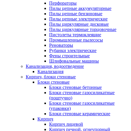
Перфораторы
Пилы цепные аккумуляторные
Пилы цепные бензиновые
Пилы цепные электрические
Пилы циркулярные дисковые
Пилы циркулярные торцовочные
Пистолеты термоклеящие
Промышленные пылесосы
Реноваторы
Рубанки электрические
Фены строительные
Шлифовальные машины
Канализация, водоотведение
Канализация
Кирпич, блоки стеновые
Блоки стеновые
Блоки стеновые бетонные
Блоки стеновые газосиликатные
(поштучно)
Блоки стеновые газосиликатные
(упаковки)
Блоки стеновые керамические
Кирпич
Кирпич лицевой
Кирпич печной, огнеупорный