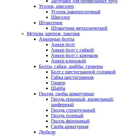
Заглушки для профильных труб
Уголок, швеллер
Уголок равнополочный
Швеллер
Штакетник
Штакетник металлический
Метизы, крепеж, такелаж
Анкерные болты
Анкер болт
Анкер болт с гайкой
Анкер болт с крючком
Анкер клиновой
Болты, гайки, шайбы, гроверы
Болт c шестигранной головкой
Гайка шестигранная
Гровер
Шайба
Гвозди, скобы арматурные
Гвоздь ершоный, кровельный,
шиферный
Гвоздь строительный
Гвоздь толевый
Гвоздь финишный
Скоба арматурная
Дюбели