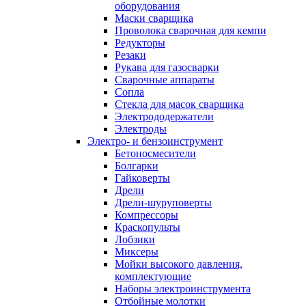
оборудования
Маски сварщика
Проволока сварочная для кемпи
Редукторы
Резаки
Рукава для газосварки
Сварочные аппараты
Сопла
Стекла для масок сварщика
Электрододержатели
Электроды
Электро- и бензоинструмент
Бетоносмесители
Болгарки
Гайковерты
Дрели
Дрели-шуруповерты
Компрессоры
Краскопульты
Лобзики
Миксеры
Мойки высокого давления,
комплектующие
Наборы электроинструмента
Отбойные молотки