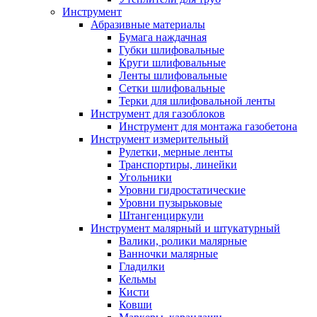
Инструмент
Абразивные материалы
Бумага наждачная
Губки шлифовальные
Круги шлифовальные
Ленты шлифовальные
Сетки шлифовальные
Терки для шлифовальной ленты
Инструмент для газоблоков
Инструмент для монтажа газобетона
Инструмент измерительный
Рулетки, мерные ленты
Транспортиры, линейки
Угольники
Уровни гидростатические
Уровни пузырьковые
Штангенциркули
Инструмент малярный и штукатурный
Валики, ролики малярные
Ванночки малярные
Гладилки
Кельмы
Кисти
Ковши