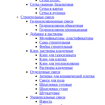
Сетка ЦПВС
Сетка сварная, базальтовая
Сетка в картах
Сетка в рулонах
Строительные смеси
Гидроизоляционные смеси
Гидроизоляция обмазочная
Гидроизоляция проникающая
Добавки в растворы
Модификаторы, пластификаторы
Сажа строительная
Фибра строительная
Клеи, растворы кладочные
Клеи для газосиликата
Клеи для плитки
Клеи для теплоизоляции
Растворы кладочные
Отделочные смеси
Затирки для керамической плитки
Смеси для пола
Шпатлевки готовые
Шпатлевки сухие
Штукатурки
Универсальные смеси
Известь