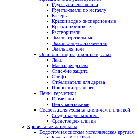
Грунт универсальный
Грунты-эмали по металлу
Колеры
Краски водно-дисперсионные
Краски резиновые
Растворители
Эмали аэрозольные
Эмали общего назначения
Эмаль для пола
Огне-био защита, пропитки, лаки
Лаки
Масла для дерева
Огне-био защита
Олифа
Отбеливатели для дерева
Пропитки для дерева
Пены, герметики
Герметики
Пены монтажные
Средства для ухода за кирпичем и плиткой
Средства для кирпича
Средства для плитки
Кровельные материалы
Водосточная система металлическая круглая
Белый - RAL 9003