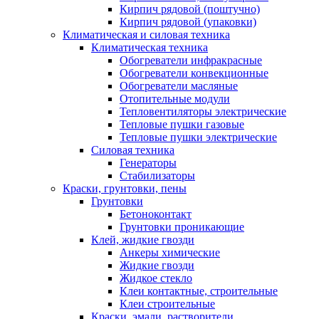
Кирпич рядовой (поштучно)
Кирпич рядовой (упаковки)
Климатическая и силовая техника
Климатическая техника
Обогреватели инфракрасные
Обогреватели конвекционные
Обогреватели масляные
Отопительные модули
Тепловентиляторы электрические
Тепловые пушки газовые
Тепловые пушки электрические
Силовая техника
Генераторы
Стабилизаторы
Краски, грунтовки, пены
Грунтовки
Бетоноконтакт
Грунтовки проникающие
Клей, жидкие гвозди
Анкеры химические
Жидкие гвозди
Жидкое стекло
Клеи контактные, строительные
Клеи строительные
Краски, эмали, растворители