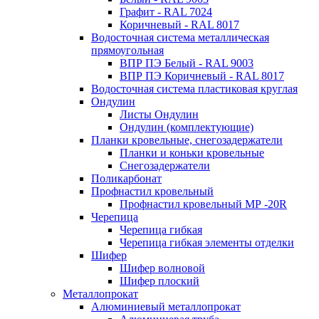
Графит - RAL 7024
Коричневый - RAL 8017
Водосточная система металлическая
прямоугольная
ВПР ПЭ Белый - RAL 9003
ВПР ПЭ Коричневый - RAL 8017
Водосточная система пластиковая круглая
Ондулин
Листы Ондулин
Ондулин (комплектующие)
Планки кровельные, снегозадержатели
Планки и коньки кровельные
Снегозадержатели
Поликарбонат
Профнастил кровельный
Профнастил кровельный МР -20R
Черепица
Черепица гибкая
Черепица гибкая элементы отделки
Шифер
Шифер волновой
Шифер плоский
Металлопрокат
Алюминиевый металлопрокат