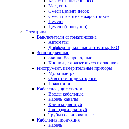
Керамзит, щебень, песок
Мел, гипс
Смеси цемент-песок
Смеси шамотные жаростойкие
Цемент
Цемент (поштучно)
Электрика
Выключатели автоматические
Автоматы
Дифференциальные автоматы, УЗО
Звонки дверные
Звонки беспроводные
Кнопки для электрических звонков
Инструмент, измерительные приборы
Мультиметры
Отвертки индикаторные
Паяльники
Кабеленесущие системы
Вводы кабельные
Кабель-каналы
Клипсы для труб
Площадки для труб
Трубы гофрированные
Кабельная продукция
Кабель