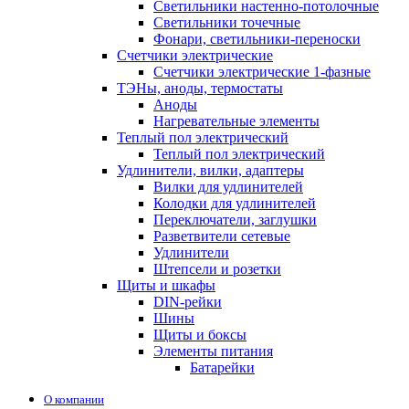
Светильники настенно-потолочные
Светильники точечные
Фонари, светильники-переноски
Счетчики электрические
Счетчики электрические 1-фазные
ТЭНы, аноды, термостаты
Аноды
Нагревательные элементы
Теплый пол электрический
Теплый пол электрический
Удлинители, вилки, адаптеры
Вилки для удлинителей
Колодки для удлинителей
Переключатели, заглушки
Разветвители сетевые
Удлинители
Штепсели и розетки
Щиты и шкафы
DIN-рейки
Шины
Щиты и боксы
Элементы питания
Батарейки
О компании