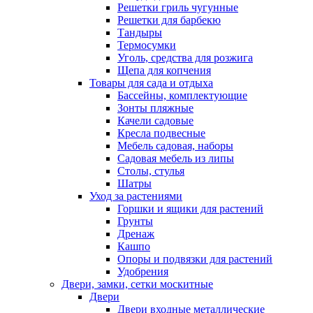
Решетки гриль чугунные
Решетки для барбекю
Тандыры
Термосумки
Уголь, средства для розжига
Щепа для копчения
Товары для сада и отдыха
Бассейны, комплектующие
Зонты пляжные
Качели садовые
Кресла подвесные
Мебель садовая, наборы
Садовая мебель из липы
Столы, стулья
Шатры
Уход за растениями
Горшки и ящики для растений
Грунты
Дренаж
Кашпо
Опоры и подвязки для растений
Удобрения
Двери, замки, сетки москитные
Двери
Двери входные металлические