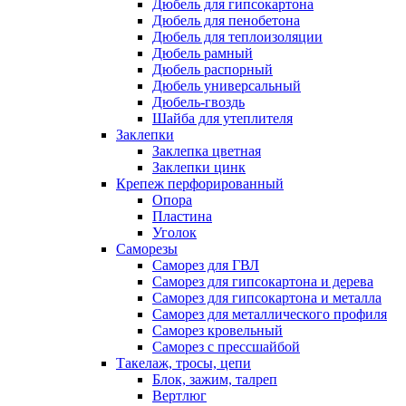
Дюбель для гипсокартона
Дюбель для пенобетона
Дюбель для теплоизоляции
Дюбель рамный
Дюбель распорный
Дюбель универсальный
Дюбель-гвоздь
Шайба для утеплителя
Заклепки
Заклепка цветная
Заклепки цинк
Крепеж перфорированный
Опора
Пластина
Уголок
Саморезы
Саморез для ГВЛ
Саморез для гипсокартона и дерева
Саморез для гипсокартона и металла
Саморез для металлического профиля
Саморез кровельный
Саморез с прессшайбой
Такелаж, тросы, цепи
Блок, зажим, талреп
Вертлюг