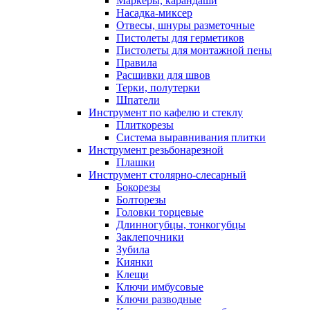
Маркеры, карандаши
Насадка-миксер
Отвесы, шнуры разметочные
Пистолеты для герметиков
Пистолеты для монтажной пены
Правила
Расшивки для швов
Терки, полутерки
Шпатели
Инструмент по кафелю и стеклу
Плиткорезы
Система выравнивания плитки
Инструмент резьбонарезной
Плашки
Инструмент столярно-слесарный
Бокорезы
Болторезы
Головки торцевые
Длинногубцы, тонкогубцы
Заклепочники
Зубила
Киянки
Клещи
Ключи имбусовые
Ключи разводные