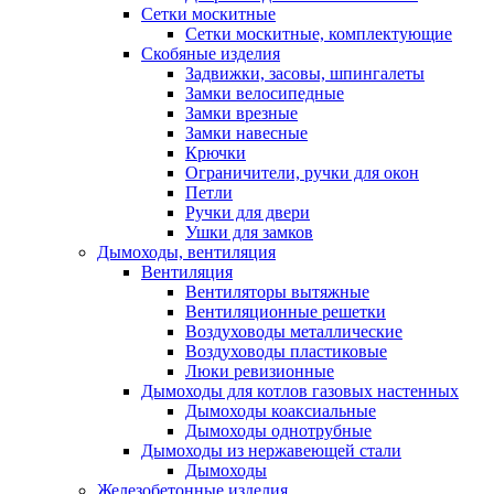
Сетки москитные
Сетки москитные, комплектующие
Скобяные изделия
Задвижки, засовы, шпингалеты
Замки велосипедные
Замки врезные
Замки навесные
Крючки
Ограничители, ручки для окон
Петли
Ручки для двери
Ушки для замков
Дымоходы, вентиляция
Вентиляция
Вентиляторы вытяжные
Вентиляционные решетки
Воздуховоды металлические
Воздуховоды пластиковые
Люки ревизионные
Дымоходы для котлов газовых настенных
Дымоходы коаксиальные
Дымоходы однотрубные
Дымоходы из нержавеющей стали
Дымоходы
Железобетонные изделия