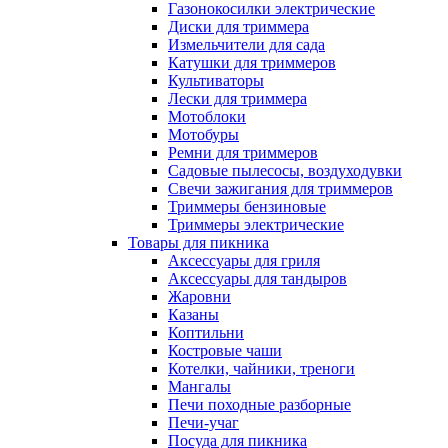
Газонокосилки электрические
Диски для триммера
Измельчители для сада
Катушки для триммеров
Культиваторы
Лески для триммера
Мотоблоки
Мотобуры
Ремни для триммеров
Садовые пылесосы, воздуходувки
Свечи зажигания для триммеров
Триммеры бензиновые
Триммеры электрические
Товары для пикника
Аксессуары для гриля
Аксессуары для тандыров
Жаровни
Казаны
Коптильни
Костровые чаши
Котелки, чайники, треноги
Мангалы
Печи походные разборные
Печи-учаг
Посуда для пикника