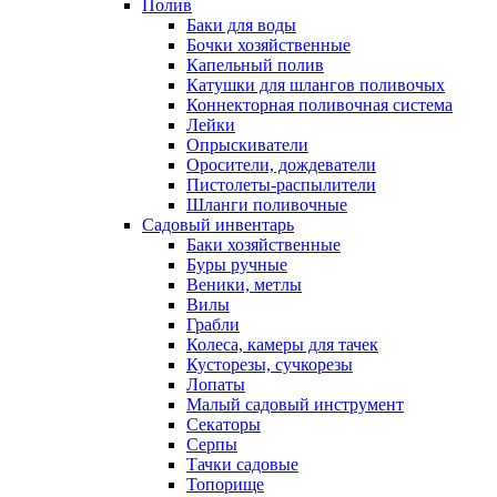
Полив
Баки для воды
Бочки хозяйственные
Капельный полив
Катушки для шлангов поливочых
Коннекторная поливочная система
Лейки
Опрыскиватели
Оросители, дождеватели
Пистолеты-распылители
Шланги поливочные
Садовый инвентарь
Баки хозяйственные
Буры ручные
Веники, метлы
Вилы
Грабли
Колеса, камеры для тачек
Кусторезы, сучкорезы
Лопаты
Малый садовый инструмент
Секаторы
Серпы
Тачки садовые
Топорище