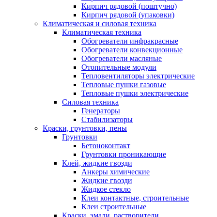
Кирпич рядовой (поштучно)
Кирпич рядовой (упаковки)
Климатическая и силовая техника
Климатическая техника
Обогреватели инфракрасные
Обогреватели конвекционные
Обогреватели масляные
Отопительные модули
Тепловентиляторы электрические
Тепловые пушки газовые
Тепловые пушки электрические
Силовая техника
Генераторы
Стабилизаторы
Краски, грунтовки, пены
Грунтовки
Бетоноконтакт
Грунтовки проникающие
Клей, жидкие гвозди
Анкеры химические
Жидкие гвозди
Жидкое стекло
Клеи контактные, строительные
Клеи строительные
Краски, эмали, растворители