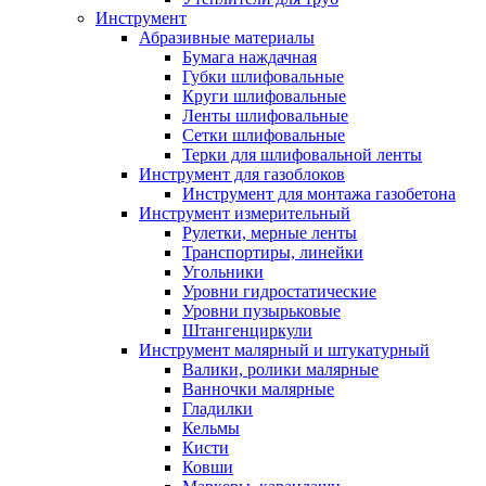
Инструмент
Абразивные материалы
Бумага наждачная
Губки шлифовальные
Круги шлифовальные
Ленты шлифовальные
Сетки шлифовальные
Терки для шлифовальной ленты
Инструмент для газоблоков
Инструмент для монтажа газобетона
Инструмент измерительный
Рулетки, мерные ленты
Транспортиры, линейки
Угольники
Уровни гидростатические
Уровни пузырьковые
Штангенциркули
Инструмент малярный и штукатурный
Валики, ролики малярные
Ванночки малярные
Гладилки
Кельмы
Кисти
Ковши