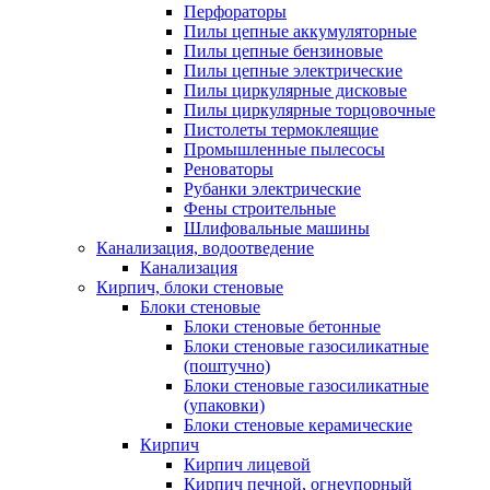
Перфораторы
Пилы цепные аккумуляторные
Пилы цепные бензиновые
Пилы цепные электрические
Пилы циркулярные дисковые
Пилы циркулярные торцовочные
Пистолеты термоклеящие
Промышленные пылесосы
Реноваторы
Рубанки электрические
Фены строительные
Шлифовальные машины
Канализация, водоотведение
Канализация
Кирпич, блоки стеновые
Блоки стеновые
Блоки стеновые бетонные
Блоки стеновые газосиликатные
(поштучно)
Блоки стеновые газосиликатные
(упаковки)
Блоки стеновые керамические
Кирпич
Кирпич лицевой
Кирпич печной, огнеупорный