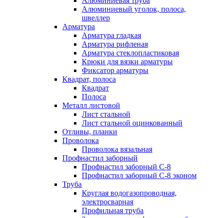
Алюминиевая труба
Алюминиевый уголок, полоса,
швеллер
Арматура
Арматура гладкая
Арматура рифленая
Арматура стеклопластиковая
Крюки для вязки арматуры
Фиксатор арматуры
Квадрат, полоса
Квадрат
Полоса
Металл листовой
Лист стальной
Лист стальной оцинкованный
Отливы, планки
Проволока
Проволока вязальная
Профнастил заборный
Профнастил заборный С-8
Профнастил заборный С-8 эконом
Труба
Круглая водогазопроводная,
электросварная
Профильная труба