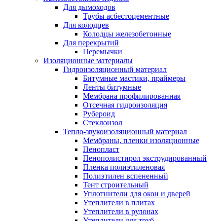
Для дымоходов
Трубы асбестоцементные
Для колодцев
Колодцы железобетонные
Для перекрытий
Перемычки
Изоляционные материалы
Гидроизоляционный материал
Битумные мастики, праймеры
Ленты битумные
Мембрана профилированная
Отсечная гидроизоляция
Рубероид
Стеклоизол
Тепло-звукоизоляционный материал
Мембраны, пленки изоляционные
Пенопласт
Пенополистирол экструдированный
Пленка полиэтиленовая
Полиэтилен вспененный
Тент строительный
Уплотнители для окон и дверей
Утеплители в плитах
Утеплители в рулонах
Утеплители для труб