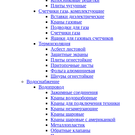
Колосниковые решетки
Плиты чугунные
Счетчики газа, комплектующие
Вставки диэлектрические
Краны газовые
Подводки для газа
Счетчики газа
Ящики для газовых счетчиков
Термоизоляция
Асбест листовой
Защитные экраны
Плиты огнестойкие
Притопочные листы
Фольга алюминиевая
Шнуры огнестойкие
Водоснабжение
Водопровод
Зажимные соединения
Краны водоразборные
Краны для подключения техники
Краны незамерзающие
Краны шаровые
Краны шаровые с американкой
Металлопластик
Обратные клапаны