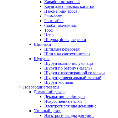
Карабин пожарный
Коуш для стальных канатов
Наконечник троса
Рым-болт
Рым-гайка
Скоба такелажная
Трос
Цепь
Шнуры, фалы, веревки
Шпильки
Шпилька резьбовая
Шпилька сантехническая
Шурупы
Шуруп кольцо-полукольцо
Шуруп по бетону (нагель)
Шуруп с шестигранной головкой
Шуруп универсальный желтый
Шуруп-костыль
Новогодние товары
Домашний декор
Декоративные фигуры
Искусственные ёлки
Электрогирлянды домашние
Уличный декор
Электрогирлянды для улиц