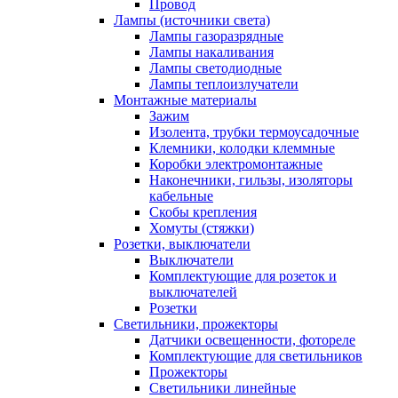
Провод
Лампы (источники света)
Лампы газоразрядные
Лампы накаливания
Лампы светодиодные
Лампы теплоизлучатели
Монтажные материалы
Зажим
Изолента, трубки термоусадочные
Клемники, колодки клеммные
Коробки электромонтажные
Наконечники, гильзы, изоляторы
кабельные
Скобы крепления
Хомуты (стяжки)
Розетки, выключатели
Выключатели
Комплектующие для розеток и
выключателей
Розетки
Светильники, прожекторы
Датчики освещенности, фотореле
Комплектующие для светильников
Прожекторы
Светильники линейные