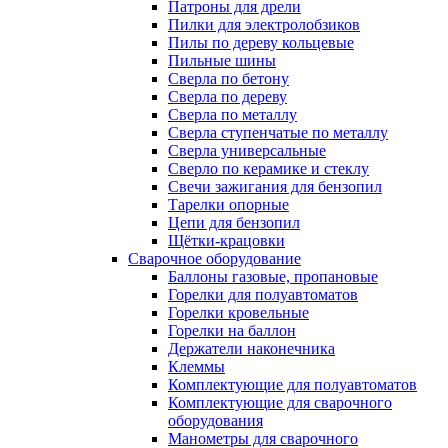
Патроны для дрели
Пилки для электролобзиков
Пилы по дереву кольцевые
Пильные шины
Сверла по бетону
Сверла по дереву
Сверла по металлу
Сверла ступенчатые по металлу
Сверла универсальные
Сверло по керамике и стеклу
Свечи зажигания для бензопил
Тарелки опорные
Цепи для бензопил
Щётки-крацовки
Сварочное оборудование
Баллоны газовые, пропановые
Горелки для полуавтоматов
Горелки кровельные
Горелки на баллон
Держатели наконечника
Клеммы
Комплектующие для полуавтоматов
Комплектующие для сварочного
оборудования
Манометры для сварочного