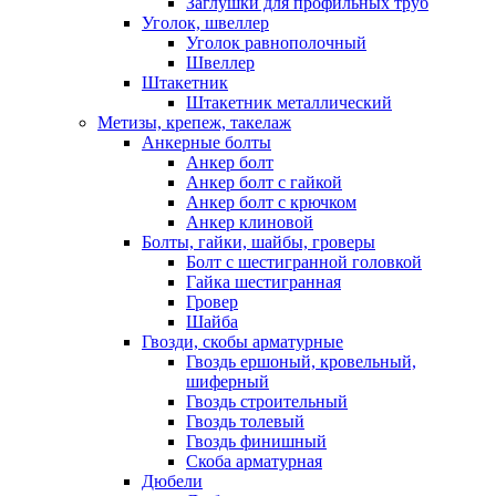
Заглушки для профильных труб
Уголок, швеллер
Уголок равнополочный
Швеллер
Штакетник
Штакетник металлический
Метизы, крепеж, такелаж
Анкерные болты
Анкер болт
Анкер болт с гайкой
Анкер болт с крючком
Анкер клиновой
Болты, гайки, шайбы, гроверы
Болт c шестигранной головкой
Гайка шестигранная
Гровер
Шайба
Гвозди, скобы арматурные
Гвоздь ершоный, кровельный,
шиферный
Гвоздь строительный
Гвоздь толевый
Гвоздь финишный
Скоба арматурная
Дюбели