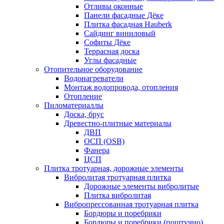
Отливы оконные
Панели фасадные Дёке
Плитка фасадная Hauberk
Сайдинг виниловый
Софиты Дёке
Террасная доска
Углы фасадные
Отопительное оборудование
Водонагреватели
Монтаж водопровода, отопления
Отопление
Пиломатериаллы
Доска, брус
Древестно-плитные материалы
ДВП
ОСП (OSB)
Фанера
ЦСП
Плитка тротуарная, дорожные элементы
Вибролитая тротуарная плитка
Дорожные элементы вибролитые
Плитка вибролитая
Вибропрессованная тротуарная плитка
Бордюры и поребрики
Бордюры и поребрики (поштучно)