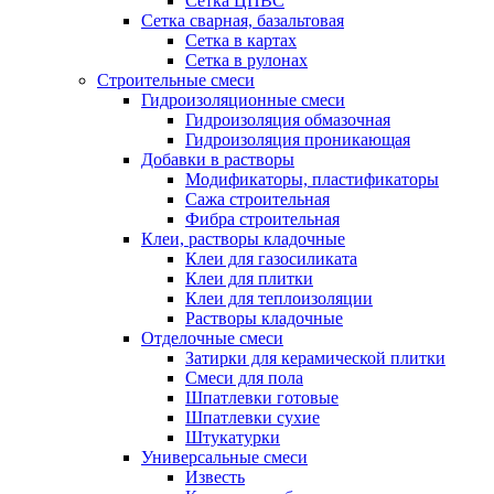
Сетка ЦПВС
Сетка сварная, базальтовая
Сетка в картах
Сетка в рулонах
Строительные смеси
Гидроизоляционные смеси
Гидроизоляция обмазочная
Гидроизоляция проникающая
Добавки в растворы
Модификаторы, пластификаторы
Сажа строительная
Фибра строительная
Клеи, растворы кладочные
Клеи для газосиликата
Клеи для плитки
Клеи для теплоизоляции
Растворы кладочные
Отделочные смеси
Затирки для керамической плитки
Смеси для пола
Шпатлевки готовые
Шпатлевки сухие
Штукатурки
Универсальные смеси
Известь