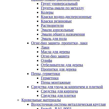
Грунт универсальный
Грунты-эмали по металлу
Колеры
Краски водно-дисперсионные
Краски резиновые
Растворители
Эмали аэрозольные
Эмали общего назначения
Эмаль для пола
Огне-био защита, пропитки, лаки
Лаки
Масла для дерева
Огне-био защита
Олифа
Отбеливатели для дерева
Пропитки для дерева
Пены, герметики
Герметики
Пены монтажные
Средства для ухода за кирпичем и плиткой
Средства для кирпича
Средства для плитки
Кровельные материалы
Водосточная система металлическая круглая
Белый - RAL 9003