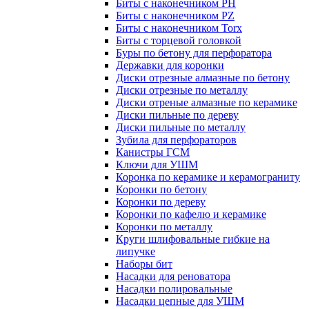
Биты с наконечником PH
Биты с наконечником PZ
Биты с наконечником Torx
Биты с торцевой головкой
Буры по бетону для перфоратора
Державки для коронки
Диски отрезные алмазные по бетону
Диски отрезные по металлу
Диски отреные алмазные по керамике
Диски пильные по дереву
Диски пильные по металлу
Зубила для перфораторов
Канистры ГСМ
Ключи для УШМ
Коронка по керамике и керамограниту
Коронки по бетону
Коронки по дереву
Коронки по кафелю и керамике
Коронки по металлу
Круги шлифовальные гибкие на
липучке
Наборы бит
Насадки для реноватора
Насадки полировальные
Насадки цепные для УШМ