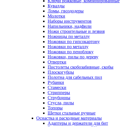
Ключи рожковые, комбинированные
Кувалды
Ломы, гвоздодеры
Молотки
Наборы инструментов
Напильники, надфили
Ножи строительные и лезвия
Ножницы по металлу
Ножовки по гипсокартону
Ножовки по металлу
Ножовки по пеноблоку
Ножовки, пилы по дереву
Отвертки
Пистолеты скобозабивные, скобы
Плоскогубцы
Полотна для сабельных пил
Рубанки
Стамески
Стрипперы
Струбцины
Стусла, пилы
Топоры
Щетки стальные ручные
Оснастка и расходные материалы
Адаптеры и держатели для бит