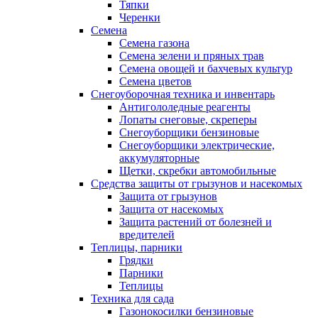
Тяпки
Черенки
Семена
Семена газона
Семена зелени и пряных трав
Семена овощей и бахчевых культур
Семена цветов
Снегоуборочная техника и инвентарь
Антигололедные реагенты
Лопаты снеговые, скреперы
Снегоуборщики бензиновые
Снегоуборщики электрические,
аккумуляторные
Щетки, скребки автомобильные
Средства защиты от грызунов и насекомых
Защита от грызунов
Защита от насекомых
Защита растений от болезней и
вредителей
Теплицы, парники
Грядки
Парники
Теплицы
Техника для сада
Газонокосилки бензиновые