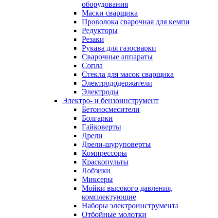
оборудования
Маски сварщика
Проволока сварочная для кемпи
Редукторы
Резаки
Рукава для газосварки
Сварочные аппараты
Сопла
Стекла для масок сварщика
Электрододержатели
Электроды
Электро- и бензоинструмент
Бетоносмесители
Болгарки
Гайковерты
Дрели
Дрели-шуруповерты
Компрессоры
Краскопульты
Лобзики
Миксеры
Мойки высокого давления,
комплектующие
Наборы электроинструмента
Отбойные молотки