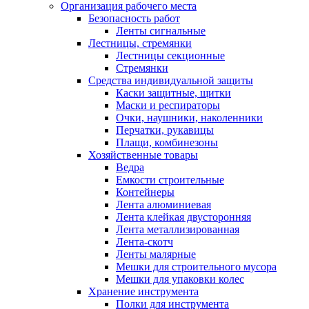
Организация рабочего места
Безопасность работ
Ленты сигнальные
Лестницы, стремянки
Лестницы секционные
Стремянки
Средства индивидуальной защиты
Каски защитные, щитки
Маски и респираторы
Очки, наушники, наколенники
Перчатки, рукавицы
Плащи, комбинезоны
Хозяйственные товары
Ведра
Емкости строительные
Контейнеры
Лента алюминиевая
Лента клейкая двусторонняя
Лента металлизированная
Лента-скотч
Ленты малярные
Мешки для строительного мусора
Мешки для упаковки колес
Хранение инструмента
Полки для инструмента