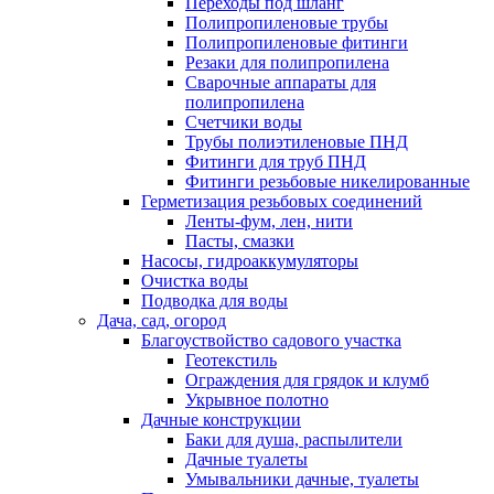
Переходы под шланг
Полипропиленовые трубы
Полипропиленовые фитинги
Резаки для полипропилена
Сварочные аппараты для
полипропилена
Счетчики воды
Трубы полиэтиленовые ПНД
Фитинги для труб ПНД
Фитинги резьбовые никелированные
Герметизация резьбовых соединений
Ленты-фум, лен, нити
Пасты, смазки
Насосы, гидроаккумуляторы
Очистка воды
Подводка для воды
Дача, сад, огород
Благоуствойство садового участка
Геотекстиль
Ограждения для грядок и клумб
Укрывное полотно
Дачные конструкции
Баки для душа, распылители
Дачные туалеты
Умывальники дачные, туалеты