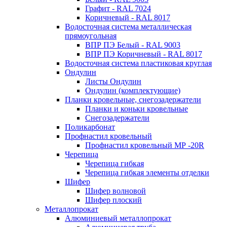
Графит - RAL 7024
Коричневый - RAL 8017
Водосточная система металлическая
прямоугольная
ВПР ПЭ Белый - RAL 9003
ВПР ПЭ Коричневый - RAL 8017
Водосточная система пластиковая круглая
Ондулин
Листы Ондулин
Ондулин (комплектующие)
Планки кровельные, снегозадержатели
Планки и коньки кровельные
Снегозадержатели
Поликарбонат
Профнастил кровельный
Профнастил кровельный МР -20R
Черепица
Черепица гибкая
Черепица гибкая элементы отделки
Шифер
Шифер волновой
Шифер плоский
Металлопрокат
Алюминиевый металлопрокат