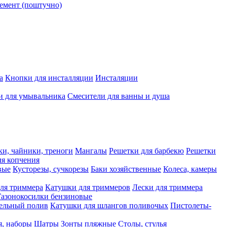
емент (поштучно)
а
Кнопки для инсталляции
Инсталяции
и для умывальника
Смесители для ванны и душа
ки, чайники, треноги
Мангалы
Решетки для барбекю
Решетки
я копчения
вые
Кусторезы, сучкорезы
Баки хозяйственные
Колеса, камеры
ля триммера
Катушки для триммеров
Лески для триммера
Газонокосилки бензиновые
ельный полив
Катушки для шлангов поливочых
Пистолеты-
я, наборы
Шатры
Зонты пляжные
Столы, стулья