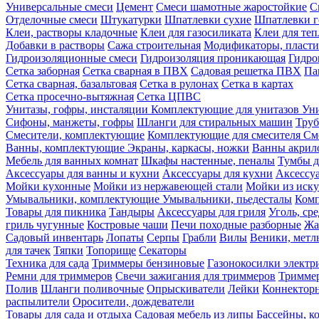
Универсальные смеси
Цемент
Смеси шамотные жаростойкие
С
Отделочные смеси
Штукатурки
Шпатлевки сухие
Шпатлевки г
Клеи, растворы кладочные
Клеи для газосиликата
Клеи для те
Добавки в растворы
Сажа строительная
Модификаторы, пласт
Гидроизоляционные смеси
Гидроизоляция проникающая
Гидро
Сетка заборная
Сетка сварная в ПВХ
Садовая решетка ПВХ
Па
Сетка сварная, базальтовая
Сетка в рулонах
Сетка в картах
Сетка просечно-вытяжная
Сетка ЦПВС
Унитазы, гофры, инсталяции
Комплектующие для унитазов
Ун
Сифоны, манжеты, гофры
Шланги для стиральных машин
Тру
Смесители, комплектующие
Комплектующие для смесителя
См
Ванны, комплектующие
Экраны, каркасы, ножки
Ванны акри
Мебель для ванных комнат
Шкафы настенные, пеналы
Тумбы д
Аксессуары для ванны и кухни
Аксессуары для кухни
Аксессу
Мойки кухонные
Мойки из нержавеющей стали
Мойки из иску
Умывальники, комплектующие
Умывальники, пьедесталы
Комп
Товары для пикника
Тандыры
Аксессуары для гриля
Уголь, ср
гриль чугунные
Костровые чаши
Печи походные разборные
Жа
Садовый инвентарь
Лопаты
Серпы
Грабли
Вилы
Веники, метл
для тачек
Тяпки
Топорище
Секаторы
Техника для сада
Триммеры бензиновые
Газонокосилки электр
Ремни для триммеров
Свечи зажигания для триммеров
Триммер
Полив
Шланги поливочные
Опрыскиватели
Лейки
Коннекторн
распылители
Оросители, дождеватели
Товары для сада и отдыха
Садовая мебель из липы
Бассейны, 