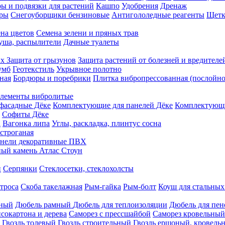
ы и подвязки для растений
Кашпо
Удобрения
Дренаж
еры
Снегоуборщики бензиновые
Антигололедные реагенты
Щетк
на цветов
Семена зелени и пряных трав
душа, распылители
Дачные туалеты
ых
Защита от грызунов
Защита растений от болезней и вредителе
умб
Геотекстиль
Укрывное полотно
ная
Бордюры и поребрики
Плитка вибропрессованная (послойно
лементы вибролитые
фасадные Дёке
Комплектующие для панелей Дёке
Комплектующи
Софиты Дёке
а
Вагонка липа
Углы, раскладка, плинтус сосна
строганая
нели декоративные ПВХ
ый камень Атлас Стоун
н
Серпянки
Стеклосетки, стеклохолсты
троса
Скоба такелажная
Рым-гайка
Рым-болт
Коуш для стальных
рный
Дюбель рамный
Дюбель для теплоизоляции
Дюбель для пен
сокартона и дерева
Саморез с прессшайбой
Саморез кровельный
Гвоздь толевый
Гвоздь строительный
Гвоздь ершоный, кровел