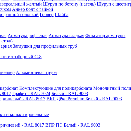
иверсальный желтый
Шуруп по бетону (нагель)
Шуруп с шестиг
ючком
Анкер болт с гайкой
тигранной головкой
Гровер
Шайба
вая
Арматура рифленая
Арматура гладкая
Фиксатор арматуры
 столб
варная
Заглушки для профильных труб
астил заборный С-8
швеллер
Алюминиевая труба
карбонат
Комплектующие для поликарбоната
Монолитный поли
 8017
Графит - RAL 7024
Белый - RAL 9003
оричневый - RAL 8017
ВКР Дёке Premium Белый - RAL 9003
ки и коньки кровельные
ричневый - RAL 8017
ВПР ПЭ Белый - RAL 9003