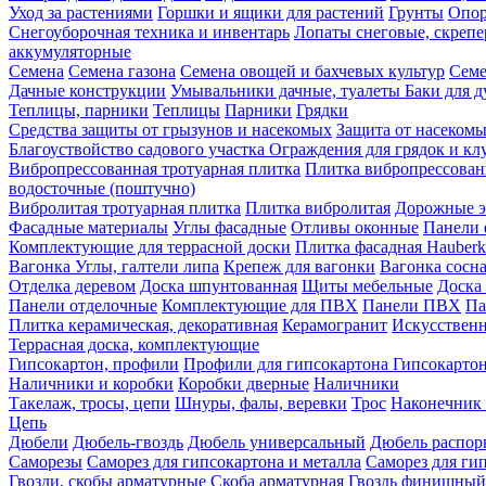
Уход за растениями
Горшки и ящики для растений
Грунты
Опор
Снегоуборочная техника и инвентарь
Лопаты снеговые, скреп
аккумуляторные
Семена
Семена газона
Семена овощей и бахчевых культур
Семе
Дачные конструкции
Умывальники дачные, туалеты
Баки для 
Теплицы, парники
Теплицы
Парники
Грядки
Средства защиты от грызунов и насекомых
Защита от насеком
Благоуствойство садового участка
Ограждения для грядок и кл
Вибропрессованная тротуарная плитка
Плитка вибропрессован
водосточные (поштучно)
Вибролитая тротуарная плитка
Плитка вибролитая
Дорожные э
Фасадные материалы
Углы фасадные
Отливы оконные
Панели 
Комплектующие для террасной доски
Плитка фасадная Hauberk
Вагонка
Углы, галтели липа
Крепеж для вагонки
Вагонка сосн
Отделка деревом
Доска шпунтованная
Щиты мебельные
Доска 
Панели отделочные
Комплектующие для ПВХ
Панели ПВХ
Па
Плитка керамическая, декоративная
Керамогранит
Искусственн
Террасная доска, комплектующие
Гипсокартон, профили
Профили для гипсокартона
Гипсокарто
Наличники и коробки
Коробки дверные
Наличники
Такелаж, тросы, цепи
Шнуры, фалы, веревки
Трос
Наконечник 
Цепь
Дюбели
Дюбель-гвоздь
Дюбель универсальный
Дюбель распо
Саморезы
Саморез для гипсокартона и металла
Саморез для гип
Гвозди, скобы арматурные
Скоба арматурная
Гвоздь финишный