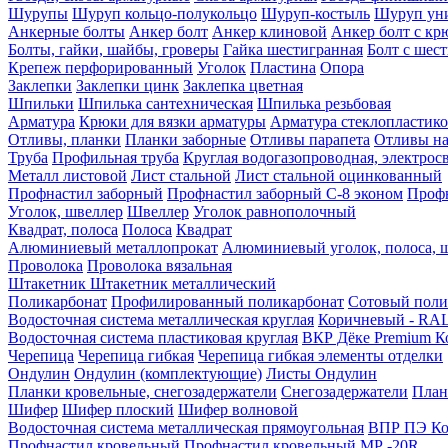
Шурупы
Шуруп кольцо-полукольцо
Шуруп-костыль
Шуруп ун
Анкерные болты
Анкер болт
Анкер клиновой
Анкер болт с кр
Болты, гайки, шайбы, гроверы
Гайка шестигранная
Болт c шес
Крепеж перфорированный
Уголок
Пластина
Опора
Заклепки
Заклепки цинк
Заклепка цветная
Шпильки
Шпилька сантехническая
Шпилька резьбовая
Арматура
Крюки для вязки арматуры
Арматура стеклопластико
Отливы, планки
Планки заборные
Отливы парапета
Отливы на
Труба
Профильная труба
Круглая водогазопроводная, электрос
Металл листовой
Лист стальной
Лист стальной оцинкованный
Профнастил заборный
Профнастил заборный С-8 эконом
Профн
Уголок, швеллер
Швеллер
Уголок равнополочный
Квадрат, полоса
Полоса
Квадрат
Алюминиевый металлопрокат
Алюминиевый уголок, полоса, 
Проволока
Проволока вязальная
Штакетник
Штакетник металлический
Поликарбонат
Профилированный поликарбонат
Сотовый поли
Водосточная система металлическая круглая
Коричневый - RAL
Водосточная система пластиковая круглая
ВКР Дёке Premium К
Черепица
Черепица гибкая
Черепица гибкая элементы отделки
Ондулин
Ондулин (комплектующие)
Листы Ондулин
Планки кровельные, снегозадержатели
Снегозадержатели
План
Шифер
Шифер плоский
Шифер волновой
Водосточная система металлическая прямоугольная
ВПР ПЭ Ко
Профнастил кровельный
Профнастил кровельный МР -20R