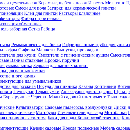
меси цемент-песок
Керамзит, щебень, песок
Известь
Мел, гипс
Ц
отовые
Смеси для пола
Затирки для керамической плитки
плоизоляции
Клеи для плитки
Растворы кладочные
ификаторы
Фибра строительная
изоляция обмазочная
нель заборная
Сетка Рабица
итазы
Ремкомплекты для бочка
Гофрированные трубы для унитаз
бы гофры
Сифоны
Манжеты
Выпуски, прокладки
есители для кухни
Смесители с гигиеническим душем
Смесител
ловые
Ванны стальные
Пробки, поручни
ля умывальника
Зеркала для ванных комнат
ары для ванных комнат
сственного камня
лектующие для умывальников
едства для розжига
Посуда для пикника
Казаны
Коптильни
Котел
ровни
Печи-учаг
Термосумки
Аксессуары для тандыров
Щепа дл
ы
Буры ручные
Черенки
Малый садовый инструмент
Тачки садо
ические
Культиваторы
Садовые пылесосы, воздуходувки
Диски д
ы электрические
Мотобуры
Измельчители для сада
Мотоблоки
ая поливочная система
Баки для воды
Бочки хозяйственные
Кап
комплектующие
Качели садовые
Кресла подвесные
Мебель садова