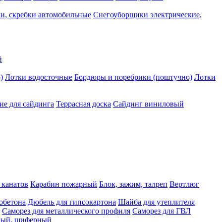
и, скребки автомобильные
Снегоуборщики электрические,
й
)
Лотки водосточные
Бордюры и поребрики (поштучно)
Лотки
е для сайдинга
Террасная доска
Сайдинг виниловый
 канатов
Карабин пожарный
Блок, зажим, талреп
Вертлюг
обетона
Дюбель для гипсокартона
Шайба для утеплителя
Саморез для металлического профиля
Саморез для ГВЛ
ьный, шиферный