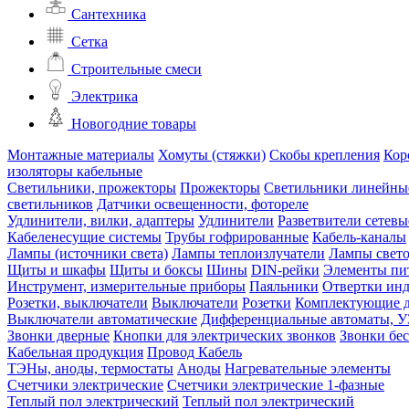
Сантехника
Сетка
Строительные смеси
Электрика
Новогодние товары
Монтажные материалы
Хомуты (стяжки)
Скобы крепления
Кор
изоляторы кабельные
Светильники, прожекторы
Прожекторы
Светильники линейны
светильников
Датчики освещенности, фотореле
Удлинители, вилки, адаптеры
Удлинители
Разветвители сетевы
Кабеленесущие системы
Трубы гофрированные
Кабель-каналы
Лампы (источники света)
Лампы теплоизлучатели
Лампы свет
Щиты и шкафы
Щиты и боксы
Шины
DIN-рейки
Элементы пи
Инструмент, измерительные приборы
Паяльники
Отвертки ин
Розетки, выключатели
Выключатели
Розетки
Комплектующие д
Выключатели автоматические
Дифференциальные автоматы, 
Звонки дверные
Кнопки для электрических звонков
Звонки бе
Кабельная продукция
Провод
Кабель
ТЭНы, аноды, термостаты
Аноды
Нагревательные элементы
Счетчики электрические
Счетчики электрические 1-фазные
Теплый пол электрический
Теплый пол электрический