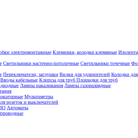
обки электромонтажные
Клемники, колодки клеммные
Изолента
е
Светильники настенно-потолочные
Светильники точечные
Фо
е
Переключатели, заглушки
Вилки для удлинителей
Колодки для
Вводы кабельные
Клипсы для труб
Площадки для труб
одиодные
Лампы накаливания
Лампы газоразрядные
тания
дикаторные
Мультиметры
ля розеток и выключателей
УЗО
Автоматы
спроводные