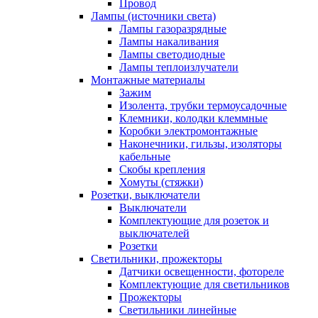
Провод
Лампы (источники света)
Лампы газоразрядные
Лампы накаливания
Лампы светодиодные
Лампы теплоизлучатели
Монтажные материалы
Зажим
Изолента, трубки термоусадочные
Клемники, колодки клеммные
Коробки электромонтажные
Наконечники, гильзы, изоляторы
кабельные
Скобы крепления
Хомуты (стяжки)
Розетки, выключатели
Выключатели
Комплектующие для розеток и
выключателей
Розетки
Светильники, прожекторы
Датчики освещенности, фотореле
Комплектующие для светильников
Прожекторы
Светильники линейные