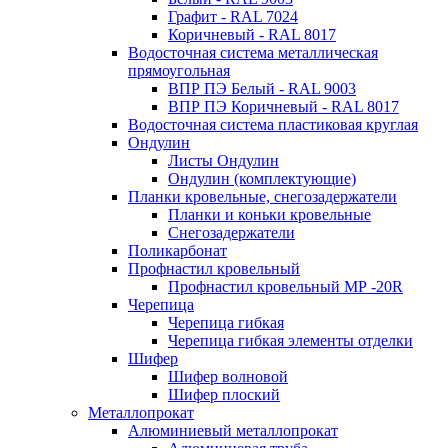
Графит - RAL 7024
Коричневый - RAL 8017
Водосточная система металлическая
прямоугольная
ВПР ПЭ Белый - RAL 9003
ВПР ПЭ Коричневый - RAL 8017
Водосточная система пластиковая круглая
Ондулин
Листы Ондулин
Ондулин (комплектующие)
Планки кровельные, снегозадержатели
Планки и коньки кровельные
Снегозадержатели
Поликарбонат
Профнастил кровельный
Профнастил кровельный МР -20R
Черепица
Черепица гибкая
Черепица гибкая элементы отделки
Шифер
Шифер волновой
Шифер плоский
Металлопрокат
Алюминиевый металлопрокат