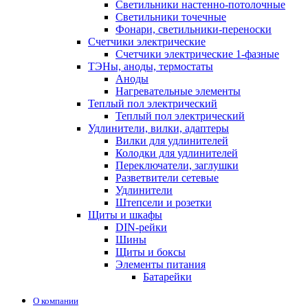
Светильники настенно-потолочные
Светильники точечные
Фонари, светильники-переноски
Счетчики электрические
Счетчики электрические 1-фазные
ТЭНы, аноды, термостаты
Аноды
Нагревательные элементы
Теплый пол электрический
Теплый пол электрический
Удлинители, вилки, адаптеры
Вилки для удлинителей
Колодки для удлинителей
Переключатели, заглушки
Разветвители сетевые
Удлинители
Штепсели и розетки
Щиты и шкафы
DIN-рейки
Шины
Щиты и боксы
Элементы питания
Батарейки
О компании