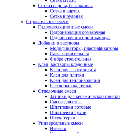
Сетка ЦПВС
Сетка сварная, базальтовая
Сетка в картах
Сетка в рулонах
Строительные смеси
Гидроизоляционные смеси
Гидроизоляция обмазочная
Гидроизоляция проникающая
Добавки в растворы
Модификаторы, пластификаторы
Сажа строительная
Фибра строительная
Клеи, растворы кладочные
Клеи для газосиликата
Клеи для плитки
Клеи для теплоизоляции
Растворы кладочные
Отделочные смеси
Затирки для керамической плитки
Смеси для пола
Шпатлевки готовые
Шпатлевки сухие
Штукатурки
Универсальные смеси
Известь