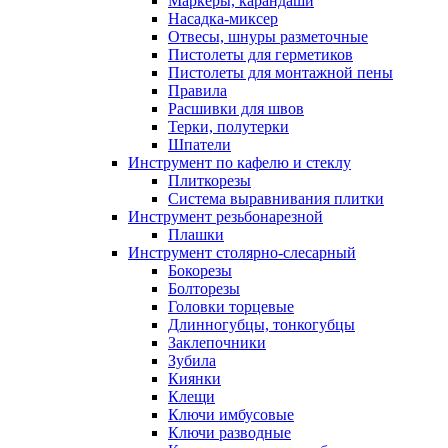
Маркеры, карандаши
Насадка-миксер
Отвесы, шнуры разметочные
Пистолеты для герметиков
Пистолеты для монтажной пены
Правила
Расшивки для швов
Терки, полутерки
Шпатели
Инструмент по кафелю и стеклу
Плиткорезы
Система выравнивания плитки
Инструмент резьбонарезной
Плашки
Инструмент столярно-слесарный
Бокорезы
Болторезы
Головки торцевые
Длинногубцы, тонкогубцы
Заклепочники
Зубила
Киянки
Клещи
Ключи имбусовые
Ключи разводные