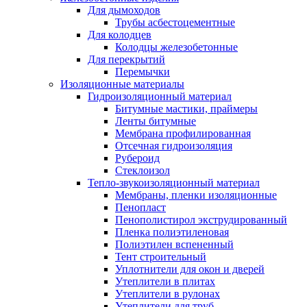
Для дымоходов
Трубы асбестоцементные
Для колодцев
Колодцы железобетонные
Для перекрытий
Перемычки
Изоляционные материалы
Гидроизоляционный материал
Битумные мастики, праймеры
Ленты битумные
Мембрана профилированная
Отсечная гидроизоляция
Рубероид
Стеклоизол
Тепло-звукоизоляционный материал
Мембраны, пленки изоляционные
Пенопласт
Пенополистирол экструдированный
Пленка полиэтиленовая
Полиэтилен вспененный
Тент строительный
Уплотнители для окон и дверей
Утеплители в плитах
Утеплители в рулонах
Утеплители для труб