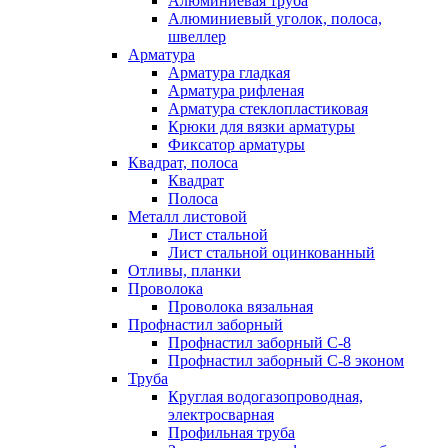
Алюминиевая труба
Алюминиевый уголок, полоса,
швеллер
Арматура
Арматура гладкая
Арматура рифленая
Арматура стеклопластиковая
Крюки для вязки арматуры
Фиксатор арматуры
Квадрат, полоса
Квадрат
Полоса
Металл листовой
Лист стальной
Лист стальной оцинкованный
Отливы, планки
Проволока
Проволока вязальная
Профнастил заборный
Профнастил заборный С-8
Профнастил заборный С-8 эконом
Труба
Круглая водогазопроводная,
электросварная
Профильная труба