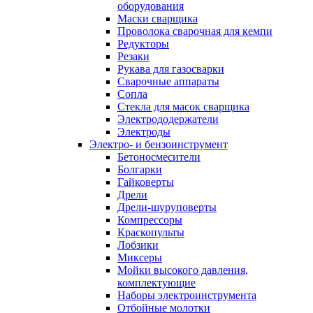
оборудования
Маски сварщика
Проволока сварочная для кемпи
Редукторы
Резаки
Рукава для газосварки
Сварочные аппараты
Сопла
Стекла для масок сварщика
Электрододержатели
Электроды
Электро- и бензоинструмент
Бетоносмесители
Болгарки
Гайковерты
Дрели
Дрели-шуруповерты
Компрессоры
Краскопульты
Лобзики
Миксеры
Мойки высокого давления,
комплектующие
Наборы электроинструмента
Отбойные молотки