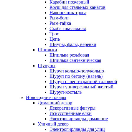
Карабин пожарный
Коуш для стальных канатов
Наконечник троса
Рым-болт
Рым-гайка
Скоба такелажная
Трос
Цепь
Шнуры, фалы, веревки
Шпильки
Шпилька резьбовая
Шпилька сантехническая
Шурупы
Шуруп кольцо-полукольцо
Шуруп по бетону (нагель)
Шуруп с шестигранной головкой
Шуруп универсальный желтый
Шуруп-костыль
Новогодние товары
Домашний декор
Декоративные фигуры
Искусственные ёлки
Электрогирлянды домашние
Уличный декор
Электрогирлянды для улиц