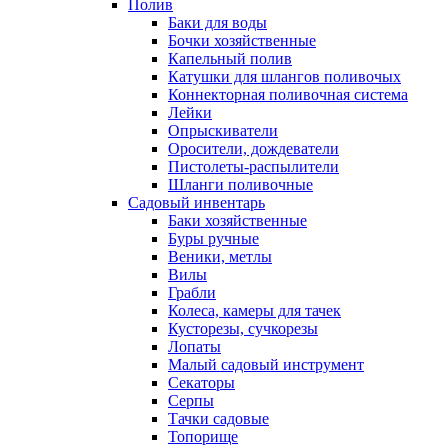
Полив
Баки для воды
Бочки хозяйственные
Капельный полив
Катушки для шлангов поливочых
Коннекторная поливочная система
Лейки
Опрыскиватели
Оросители, дождеватели
Пистолеты-распылители
Шланги поливочные
Садовый инвентарь
Баки хозяйственные
Буры ручные
Веники, метлы
Вилы
Грабли
Колеса, камеры для тачек
Кусторезы, сучкорезы
Лопаты
Малый садовый инструмент
Секаторы
Серпы
Тачки садовые
Топорище