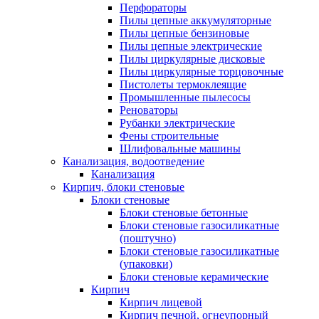
Перфораторы
Пилы цепные аккумуляторные
Пилы цепные бензиновые
Пилы цепные электрические
Пилы циркулярные дисковые
Пилы циркулярные торцовочные
Пистолеты термоклеящие
Промышленные пылесосы
Реноваторы
Рубанки электрические
Фены строительные
Шлифовальные машины
Канализация, водоотведение
Канализация
Кирпич, блоки стеновые
Блоки стеновые
Блоки стеновые бетонные
Блоки стеновые газосиликатные
(поштучно)
Блоки стеновые газосиликатные
(упаковки)
Блоки стеновые керамические
Кирпич
Кирпич лицевой
Кирпич печной, огнеупорный