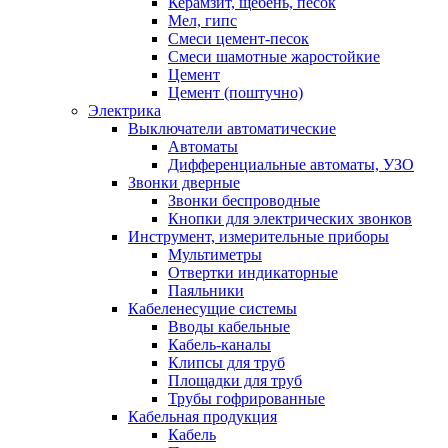
Керамзит, щебень, песок
Мел, гипс
Смеси цемент-песок
Смеси шамотные жаростойкие
Цемент
Цемент (поштучно)
Электрика
Выключатели автоматические
Автоматы
Дифференциальные автоматы, УЗО
Звонки дверные
Звонки беспроводные
Кнопки для электрических звонков
Инструмент, измерительные приборы
Мультиметры
Отвертки индикаторные
Паяльники
Кабеленесущие системы
Вводы кабельные
Кабель-каналы
Клипсы для труб
Площадки для труб
Трубы гофрированные
Кабельная продукция
Кабель