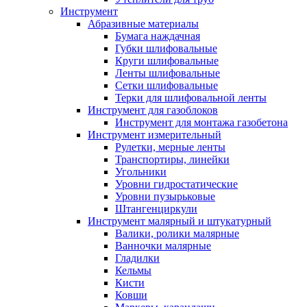
Инструмент
Абразивные материалы
Бумага наждачная
Губки шлифовальные
Круги шлифовальные
Ленты шлифовальные
Сетки шлифовальные
Терки для шлифовальной ленты
Инструмент для газоблоков
Инструмент для монтажа газобетона
Инструмент измерительный
Рулетки, мерные ленты
Транспортиры, линейки
Угольники
Уровни гидростатические
Уровни пузырьковые
Штангенциркули
Инструмент малярный и штукатурный
Валики, ролики малярные
Ванночки малярные
Гладилки
Кельмы
Кисти
Ковши