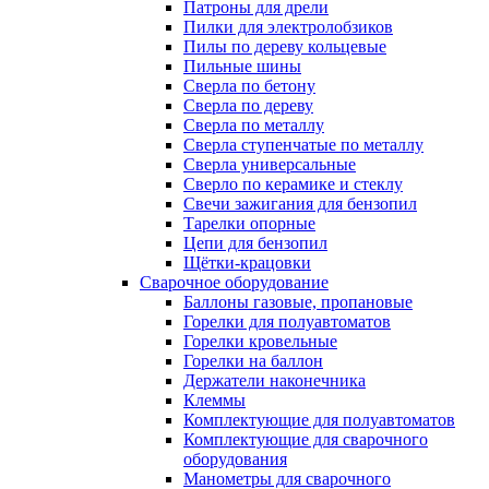
Патроны для дрели
Пилки для электролобзиков
Пилы по дереву кольцевые
Пильные шины
Сверла по бетону
Сверла по дереву
Сверла по металлу
Сверла ступенчатые по металлу
Сверла универсальные
Сверло по керамике и стеклу
Свечи зажигания для бензопил
Тарелки опорные
Цепи для бензопил
Щётки-крацовки
Сварочное оборудование
Баллоны газовые, пропановые
Горелки для полуавтоматов
Горелки кровельные
Горелки на баллон
Держатели наконечника
Клеммы
Комплектующие для полуавтоматов
Комплектующие для сварочного
оборудования
Манометры для сварочного