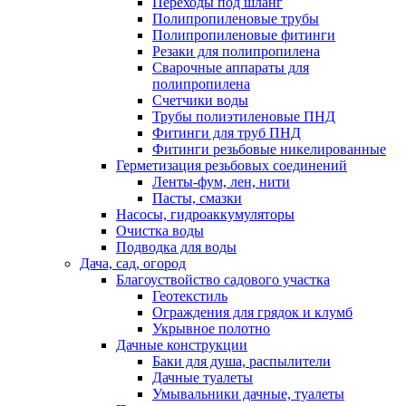
Переходы под шланг
Полипропиленовые трубы
Полипропиленовые фитинги
Резаки для полипропилена
Сварочные аппараты для
полипропилена
Счетчики воды
Трубы полиэтиленовые ПНД
Фитинги для труб ПНД
Фитинги резьбовые никелированные
Герметизация резьбовых соединений
Ленты-фум, лен, нити
Пасты, смазки
Насосы, гидроаккумуляторы
Очистка воды
Подводка для воды
Дача, сад, огород
Благоуствойство садового участка
Геотекстиль
Ограждения для грядок и клумб
Укрывное полотно
Дачные конструкции
Баки для душа, распылители
Дачные туалеты
Умывальники дачные, туалеты