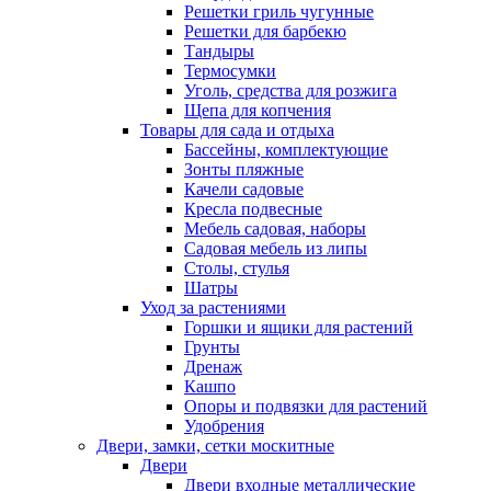
Решетки гриль чугунные
Решетки для барбекю
Тандыры
Термосумки
Уголь, средства для розжига
Щепа для копчения
Товары для сада и отдыха
Бассейны, комплектующие
Зонты пляжные
Качели садовые
Кресла подвесные
Мебель садовая, наборы
Садовая мебель из липы
Столы, стулья
Шатры
Уход за растениями
Горшки и ящики для растений
Грунты
Дренаж
Кашпо
Опоры и подвязки для растений
Удобрения
Двери, замки, сетки москитные
Двери
Двери входные металлические