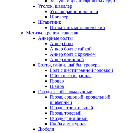
Заглушки для профильных труб
Уголок, швеллер
Уголок равнополочный
Швеллер
Штакетник
Штакетник металлический
Метизы, крепеж, такелаж
Анкерные болты
Анкер болт
Анкер болт с гайкой
Анкер болт с крючком
Анкер клиновой
Болты, гайки, шайбы, гроверы
Болт c шестигранной головкой
Гайка шестигранная
Гровер
Шайба
Гвозди, скобы арматурные
Гвоздь ершоный, кровельный,
шиферный
Гвоздь строительный
Гвоздь толевый
Гвоздь финишный
Скоба арматурная
Дюбели