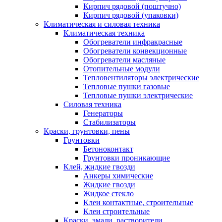
Кирпич рядовой (поштучно)
Кирпич рядовой (упаковки)
Климатическая и силовая техника
Климатическая техника
Обогреватели инфракрасные
Обогреватели конвекционные
Обогреватели масляные
Отопительные модули
Тепловентиляторы электрические
Тепловые пушки газовые
Тепловые пушки электрические
Силовая техника
Генераторы
Стабилизаторы
Краски, грунтовки, пены
Грунтовки
Бетоноконтакт
Грунтовки проникающие
Клей, жидкие гвозди
Анкеры химические
Жидкие гвозди
Жидкое стекло
Клеи контактные, строительные
Клеи строительные
Краски, эмали, растворители