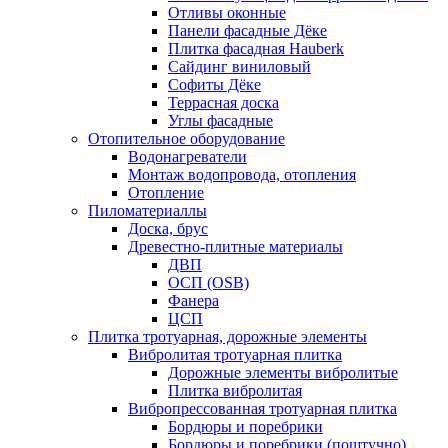
Отливы оконные
Панели фасадные Дёке
Плитка фасадная Hauberk
Сайдинг виниловый
Софиты Дёке
Террасная доска
Углы фасадные
Отопительное оборудование
Водонагреватели
Монтаж водопровода, отопления
Отопление
Пиломатериаллы
Доска, брус
Древестно-плитные материалы
ДВП
ОСП (OSB)
Фанера
ЦСП
Плитка тротуарная, дорожные элементы
Вибролитая тротуарная плитка
Дорожные элементы вибролитые
Плитка вибролитая
Вибропрессованная тротуарная плитка
Бордюры и поребрики
Бордюры и поребрики (поштучно)