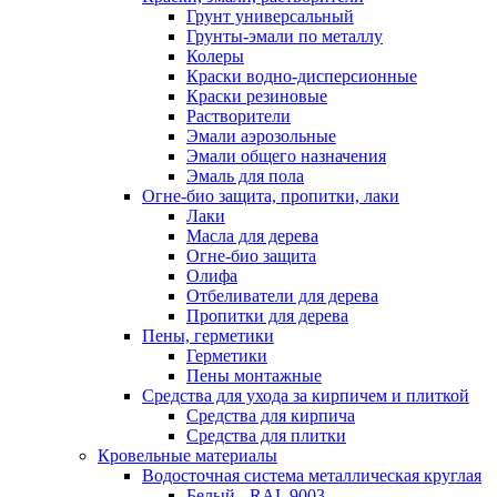
Грунт универсальный
Грунты-эмали по металлу
Колеры
Краски водно-дисперсионные
Краски резиновые
Растворители
Эмали аэрозольные
Эмали общего назначения
Эмаль для пола
Огне-био защита, пропитки, лаки
Лаки
Масла для дерева
Огне-био защита
Олифа
Отбеливатели для дерева
Пропитки для дерева
Пены, герметики
Герметики
Пены монтажные
Средства для ухода за кирпичем и плиткой
Средства для кирпича
Средства для плитки
Кровельные материалы
Водосточная система металлическая круглая
Белый - RAL 9003