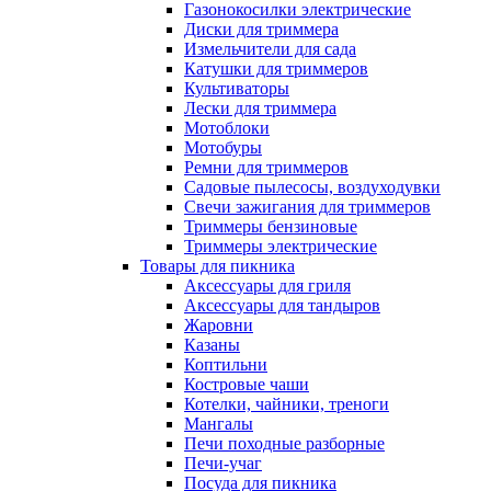
Газонокосилки электрические
Диски для триммера
Измельчители для сада
Катушки для триммеров
Культиваторы
Лески для триммера
Мотоблоки
Мотобуры
Ремни для триммеров
Садовые пылесосы, воздуходувки
Свечи зажигания для триммеров
Триммеры бензиновые
Триммеры электрические
Товары для пикника
Аксессуары для гриля
Аксессуары для тандыров
Жаровни
Казаны
Коптильни
Костровые чаши
Котелки, чайники, треноги
Мангалы
Печи походные разборные
Печи-учаг
Посуда для пикника