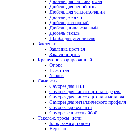
Дюбель для гипсокартона
Дюбель для пенобетона
Дюбель для теплоизоляции
Дюбель рамный
Дюбель распорный
Дюбель универсальный
Дюбель-гвоздь
Шайба для утеплителя
Заклепки
Заклепка цветная
Заклепки цинк
Крепеж перфорированный
Опора
Пластина
Уголок
Саморезы
Саморез для ГВЛ
Саморез для гипсокартона и дерева
Саморез для гипсокартона и металла
Саморез для металлического профиля
Саморез кровельный
Саморез с прессшайбой
Такелаж, тросы, цепи
Блок, зажим, талреп
Вертлюг