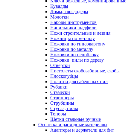
Ключи рожковые, комбинированные
Кувалды
Ломы, гвоздодеры
Молотки
Наборы инструментов
Напильники, надфили
Ножи строительные и лезвия
Ножницы по металлу
Ножовки по гипсокартону
Ножовки по металлу
Ножовки по пеноблоку
Ножовки, пилы по дереву
Отвертки
Пистолеты скобозабивные, скобы
Плоскогубцы
Полотна для сабельных пил
Рубанки
Стамески
Стрипперы
Струбцины
Стусла, пилы
Топоры
Щетки стальные ручные
Оснастка и расходные материалы
Адаптеры и держатели для бит