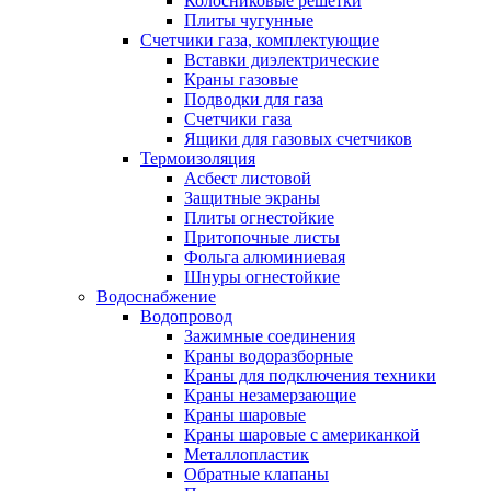
Колосниковые решетки
Плиты чугунные
Счетчики газа, комплектующие
Вставки диэлектрические
Краны газовые
Подводки для газа
Счетчики газа
Ящики для газовых счетчиков
Термоизоляция
Асбест листовой
Защитные экраны
Плиты огнестойкие
Притопочные листы
Фольга алюминиевая
Шнуры огнестойкие
Водоснабжение
Водопровод
Зажимные соединения
Краны водоразборные
Краны для подключения техники
Краны незамерзающие
Краны шаровые
Краны шаровые с американкой
Металлопластик
Обратные клапаны