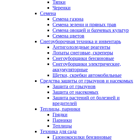
Тяпки
Черенки
Семена
Семена газона
Семена зелени и пряных трав
Семена овощей и бахчевых культур
Семена цветов
Снегоуборочная техника и инвентарь
Антигололедные реагенты
Лопаты снеговые, скреперы
Снегоуборщики бензиновые
Снегоуборщики электрические,
аккумуляторные
Щетки, скребки автомобильные
Средства защиты от грызунов и насекомых
Защита от грызунов
Защита от насекомых
Защита растений от болезней и
вредителей
Теплицы, парники
Грядки
Парники
Теплицы
Техника для сада
Газонокосилки бензиновые