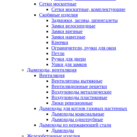
Сетки москитные
Сетки москитные, комплектующие
Скобяные изделия
Задвижки, засовы, шпингалеты
Замки велосипедные
Замки врезные
Замки навесные
Крючки
Ограничители, ручки для окон
Петли
Ручки для двери
Ушки для замков
Дымоходы, вентиляция
Вентиляция
Вентиляторы вытяжные
Вентиляционные решетки
Воздуховоды металлические
Воздуховоды пластиковые
Люки ревизионные
Дымоходы для котлов газовых настенных
Дымоходы коаксиальные
Дымоходы однотрубные
Дымоходы из нержавеющей стали
Дымоходы
Железобетонные изделия