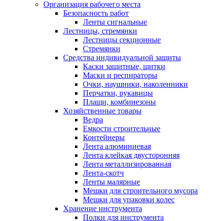
Организация рабочего места
Безопасность работ
Ленты сигнальные
Лестницы, стремянки
Лестницы секционные
Стремянки
Средства индивидуальной защиты
Каски защитные, щитки
Маски и респираторы
Очки, наушники, наколенники
Перчатки, рукавицы
Плащи, комбинезоны
Хозяйственные товары
Ведра
Емкости строительные
Контейнеры
Лента алюминиевая
Лента клейкая двусторонняя
Лента металлизированная
Лента-скотч
Ленты малярные
Мешки для строительного мусора
Мешки для упаковки колес
Хранение инструмента
Полки для инструмента