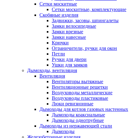
Сетки москитные
Сетки москитные, комплектующие
Скобяные изделия
Задвижки, засовы, шпингалеты
Замки велосипедные
Замки врезные
Замки навесные
Крючки
Ограничители, ручки для окон
Петли
Ручки для двери
Ушки для замков
Дымоходы, вентиляция
Вентиляция
Вентиляторы вытяжные
Вентиляционные решетки
Воздуховоды металлические
Воздуховоды пластиковые
Люки ревизионные
Дымоходы для котлов газовых настенных
Дымоходы коаксиальные
Дымоходы однотрубные
Дымоходы из нержавеющей стали
Дымоходы
Железобетонные изделия