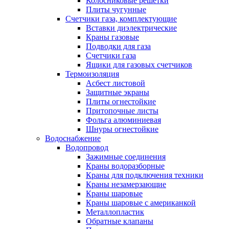
Колосниковые решетки
Плиты чугунные
Счетчики газа, комплектующие
Вставки диэлектрические
Краны газовые
Подводки для газа
Счетчики газа
Ящики для газовых счетчиков
Термоизоляция
Асбест листовой
Защитные экраны
Плиты огнестойкие
Притопочные листы
Фольга алюминиевая
Шнуры огнестойкие
Водоснабжение
Водопровод
Зажимные соединения
Краны водоразборные
Краны для подключения техники
Краны незамерзающие
Краны шаровые
Краны шаровые с американкой
Металлопластик
Обратные клапаны