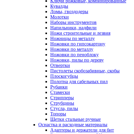
Ключи рожковые, комбинированные
Кувалды
Ломы, гвоздодеры
Молотки
Наборы инструментов
Напильники, надфили
Ножи строительные и лезвия
Ножницы по металлу
Ножовки по гипсокартону
Ножовки по металлу
Ножовки по пеноблоку
Ножовки, пилы по дереву
Отвертки
Пистолеты скобозабивные, скобы
Плоскогубцы
Полотна для сабельных пил
Рубанки
Стамески
Стрипперы
Струбцины
Стусла, пилы
Топоры
Щетки стальные ручные
Оснастка и расходные материалы
Адаптеры и держатели для бит