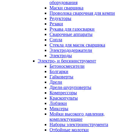
оборудования
Маски сварщика
Проволока сварочная для кемпи
Редукторы
Резаки
Рукава для газосварки
Сварочные аппараты
Сопла
Стекла для масок сварщика
Электрододержатели
Электроды
Электро- и бензоинструмент
Бетоносмесители
Болгарки
Гайковерты
Дрели
Дрели-шуруповерты
Компрессоры
Краскопульты
Лобзики
Миксеры
Мойки высокого давления,
комплектующие
Наборы электроинструмента
Отбойные молотки