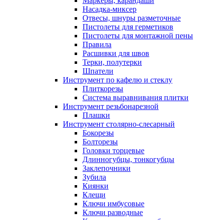
Маркеры, карандаши
Насадка-миксер
Отвесы, шнуры разметочные
Пистолеты для герметиков
Пистолеты для монтажной пены
Правила
Расшивки для швов
Терки, полутерки
Шпатели
Инструмент по кафелю и стеклу
Плиткорезы
Система выравнивания плитки
Инструмент резьбонарезной
Плашки
Инструмент столярно-слесарный
Бокорезы
Болторезы
Головки торцевые
Длинногубцы, тонкогубцы
Заклепочники
Зубила
Киянки
Клещи
Ключи имбусовые
Ключи разводные