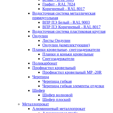
Графит - RAL 7024
Коричневый - RAL 8017
Водосточная система металлическая
прямоугольная
ВПР ПЭ Белый - RAL 9003
ВПР ПЭ Коричневый - RAL 8017
Водосточная система пластиковая круглая
Ондулин
Листы Ондулин
Ондулин (комплектующие)
Планки кровельные, снегозадержатели
Планки и коньки кровельные
Снегозадержатели
Поликарбонат
Профнастил кровельный
Профнастил кровельный МР -20R
Черепица
Черепица гибкая
Черепица гибкая элементы отделки
Шифер
Шифер волновой
Шифер плоский
Металлопрокат
Алюминиевый металлопрокат