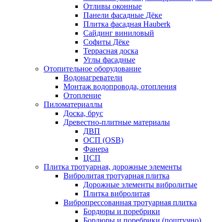
Отливы оконные
Панели фасадные Дёке
Плитка фасадная Hauberk
Сайдинг виниловый
Софиты Дёке
Террасная доска
Углы фасадные
Отопительное оборудование
Водонагреватели
Монтаж водопровода, отопления
Отопление
Пиломатериаллы
Доска, брус
Древестно-плитные материалы
ДВП
ОСП (OSB)
Фанера
ЦСП
Плитка тротуарная, дорожные элементы
Вибролитая тротуарная плитка
Дорожные элементы вибролитые
Плитка вибролитая
Вибропрессованная тротуарная плитка
Бордюры и поребрики
Бордюры и поребрики (поштучно)