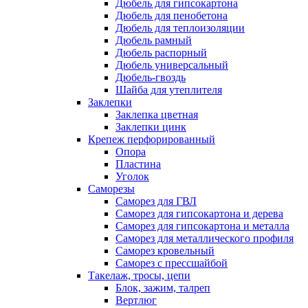
Дюбель для гипсокартона
Дюбель для пенобетона
Дюбель для теплоизоляции
Дюбель рамный
Дюбель распорный
Дюбель универсальный
Дюбель-гвоздь
Шайба для утеплителя
Заклепки
Заклепка цветная
Заклепки цинк
Крепеж перфорированный
Опора
Пластина
Уголок
Саморезы
Саморез для ГВЛ
Саморез для гипсокартона и дерева
Саморез для гипсокартона и металла
Саморез для металлического профиля
Саморез кровельный
Саморез с прессшайбой
Такелаж, тросы, цепи
Блок, зажим, талреп
Вертлюг