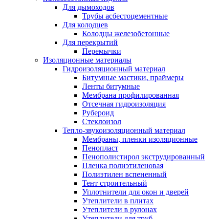
Для дымоходов
Трубы асбестоцементные
Для колодцев
Колодцы железобетонные
Для перекрытий
Перемычки
Изоляционные материалы
Гидроизоляционный материал
Битумные мастики, праймеры
Ленты битумные
Мембрана профилированная
Отсечная гидроизоляция
Рубероид
Стеклоизол
Тепло-звукоизоляционный материал
Мембраны, пленки изоляционные
Пенопласт
Пенополистирол экструдированный
Пленка полиэтиленовая
Полиэтилен вспененный
Тент строительный
Уплотнители для окон и дверей
Утеплители в плитах
Утеплители в рулонах
Утеплители для труб