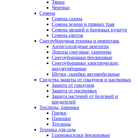
Тяпки
Черенки
Семена
Семена газона
Семена зелени и пряных трав
Семена овощей и бахчевых культур
Семена цветов
Снегоуборочная техника и инвентарь
Антигололедные реагенты
Лопаты снеговые, скреперы
Снегоуборщики бензиновые
Снегоуборщики электрические,
аккумуляторные
Щетки, скребки автомобильные
Средства защиты от грызунов и насекомых
Защита от грызунов
Защита от насекомых
Защита растений от болезней и
вредителей
Теплицы, парники
Грядки
Парники
Теплицы
Техника для сада
Газонокосилки бензиновые