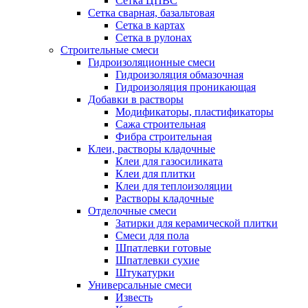
Сетка ЦПВС
Сетка сварная, базальтовая
Сетка в картах
Сетка в рулонах
Строительные смеси
Гидроизоляционные смеси
Гидроизоляция обмазочная
Гидроизоляция проникающая
Добавки в растворы
Модификаторы, пластификаторы
Сажа строительная
Фибра строительная
Клеи, растворы кладочные
Клеи для газосиликата
Клеи для плитки
Клеи для теплоизоляции
Растворы кладочные
Отделочные смеси
Затирки для керамической плитки
Смеси для пола
Шпатлевки готовые
Шпатлевки сухие
Штукатурки
Универсальные смеси
Известь