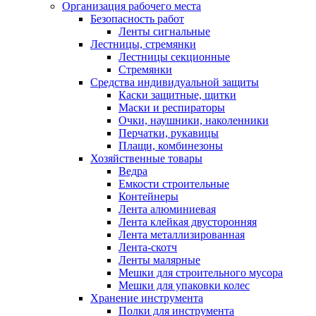
Организация рабочего места
Безопасность работ
Ленты сигнальные
Лестницы, стремянки
Лестницы секционные
Стремянки
Средства индивидуальной защиты
Каски защитные, щитки
Маски и респираторы
Очки, наушники, наколенники
Перчатки, рукавицы
Плащи, комбинезоны
Хозяйственные товары
Ведра
Емкости строительные
Контейнеры
Лента алюминиевая
Лента клейкая двусторонняя
Лента металлизированная
Лента-скотч
Ленты малярные
Мешки для строительного мусора
Мешки для упаковки колес
Хранение инструмента
Полки для инструмента