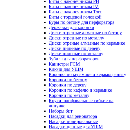
Биты с наконечником PH
Биты с наконечником PZ
Биты с наконечником Torx
Биты с торцевой головкой
Буры по бетону для перфоратора
Державки для коронки
Диски отрезные алмазные по бетону
Диски отрезные по металлу
Диски отреные алмазные по керамике
Диски пильные по дереву
Диски пильные по металлу
Зубила для перфораторов
Канистры ГСМ
Ключи для УШМ
Коронка по керамике и керамограниту
Коронки по бетону
Коронки по дереву
Коронки по кафелю и керамике
Коронки по металлу
Круги шлифовальные гибкие на
липучке
Наборы бит
Насадки для реноватора
Насадки полировальные
Насадки цепные для УШМ