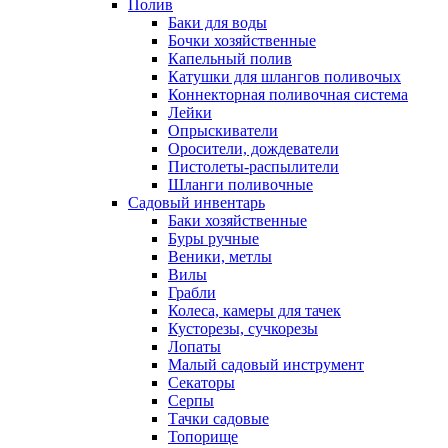
Полив
Баки для воды
Бочки хозяйственные
Капельный полив
Катушки для шлангов поливочых
Коннекторная поливочная система
Лейки
Опрыскиватели
Оросители, дождеватели
Пистолеты-распылители
Шланги поливочные
Садовый инвентарь
Баки хозяйственные
Буры ручные
Веники, метлы
Вилы
Грабли
Колеса, камеры для тачек
Кусторезы, сучкорезы
Лопаты
Малый садовый инструмент
Секаторы
Серпы
Тачки садовые
Топорище