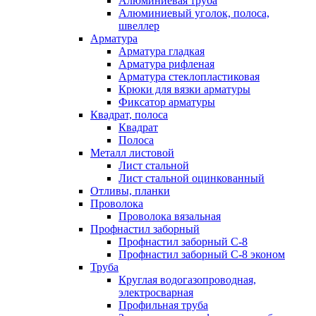
Алюминиевая труба
Алюминиевый уголок, полоса,
швеллер
Арматура
Арматура гладкая
Арматура рифленая
Арматура стеклопластиковая
Крюки для вязки арматуры
Фиксатор арматуры
Квадрат, полоса
Квадрат
Полоса
Металл листовой
Лист стальной
Лист стальной оцинкованный
Отливы, планки
Проволока
Проволока вязальная
Профнастил заборный
Профнастил заборный С-8
Профнастил заборный С-8 эконом
Труба
Круглая водогазопроводная,
электросварная
Профильная труба