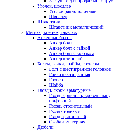
Заглушки для профильных труб
Уголок, швеллер
Уголок равнополочный
Швеллер
Штакетник
Штакетник металлический
Метизы, крепеж, такелаж
Анкерные болты
Анкер болт
Анкер болт с гайкой
Анкер болт с крючком
Анкер клиновой
Болты, гайки, шайбы, гроверы
Болт c шестигранной головкой
Гайка шестигранная
Гровер
Шайба
Гвозди, скобы арматурные
Гвоздь ершоный, кровельный,
шиферный
Гвоздь строительный
Гвоздь толевый
Гвоздь финишный
Скоба арматурная
Дюбели