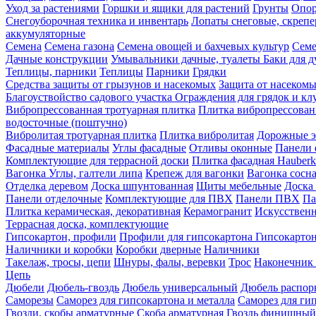
Уход за растениями
Горшки и ящики для растений
Грунты
Опор
Снегоуборочная техника и инвентарь
Лопаты снеговые, скреп
аккумуляторные
Семена
Семена газона
Семена овощей и бахчевых культур
Семе
Дачные конструкции
Умывальники дачные, туалеты
Баки для 
Теплицы, парники
Теплицы
Парники
Грядки
Средства защиты от грызунов и насекомых
Защита от насеком
Благоуствойство садового участка
Ограждения для грядок и кл
Вибропрессованная тротуарная плитка
Плитка вибропрессован
водосточные (поштучно)
Вибролитая тротуарная плитка
Плитка вибролитая
Дорожные э
Фасадные материалы
Углы фасадные
Отливы оконные
Панели 
Комплектующие для террасной доски
Плитка фасадная Hauberk
Вагонка
Углы, галтели липа
Крепеж для вагонки
Вагонка сосн
Отделка деревом
Доска шпунтованная
Щиты мебельные
Доска 
Панели отделочные
Комплектующие для ПВХ
Панели ПВХ
Па
Плитка керамическая, декоративная
Керамогранит
Искусственн
Террасная доска, комплектующие
Гипсокартон, профили
Профили для гипсокартона
Гипсокарто
Наличники и коробки
Коробки дверные
Наличники
Такелаж, тросы, цепи
Шнуры, фалы, веревки
Трос
Наконечник 
Цепь
Дюбели
Дюбель-гвоздь
Дюбель универсальный
Дюбель распо
Саморезы
Саморез для гипсокартона и металла
Саморез для гип
Гвозди, скобы арматурные
Скоба арматурная
Гвоздь финишный