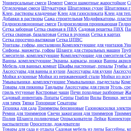
Универсальные смеси
Цемент
Смеси шамотные жаростойкие
С
Отделочные смеси
Штукатурки
Шпатлевки сухие
Шпатлевки г
Клеи, растворы кладочные
Клеи для газосиликата
Клеи для те
Добавки в растворы
Сажа строительная
Модификаторы, пласт
Гидроизоляционные смеси
Гидроизоляция проникающая
Гидро
Сетка заборная
Сетка сварная в ПВХ
Садовая решетка ПВХ
Па
Сетка сварная, базальтовая
Сетка в рулонах
Сетка в картах
Сетка просечно-вытяжная
Сетка ЦПВС
Унитазы, гофры, инсталяции
Комплектующие для унитазов
Ун
Сифоны, манжеты, гофры
Шланги для стиральных машин
Тру
Смесители, комплектующие
Комплектующие для смесителя
См
Ванны, комплектующие
Экраны, каркасы, ножки
Ванны акри
Мебель для ванных комнат
Шкафы настенные, пеналы
Тумбы д
Аксессуары для ванны и кухни
Аксессуары для кухни
Аксессу
Мойки кухонные
Мойки из нержавеющей стали
Мойки из иску
Умывальники, комплектующие
Умывальники, пьедесталы
Комп
Товары для пикника
Тандыры
Аксессуары для гриля
Уголь, ср
гриль чугунные
Костровые чаши
Печи походные разборные
Жа
Садовый инвентарь
Лопаты
Серпы
Грабли
Вилы
Веники, метл
для тачек
Тяпки
Топорище
Секаторы
Техника для сада
Триммеры бензиновые
Газонокосилки электр
Ремни для триммеров
Свечи зажигания для триммеров
Триммер
Полив
Шланги поливочные
Опрыскиватели
Лейки
Коннекторн
распылители
Оросители, дождеватели
Товары для сада и отдыха
Садовая мебель из липы
Бассейны, 