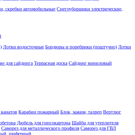
и, скребки автомобильные
Снегоуборщики электрические,
й
)
Лотки водосточные
Бордюры и поребрики (поштучно)
Лотки
е для сайдинга
Террасная доска
Сайдинг виниловый
 канатов
Карабин пожарный
Блок, зажим, талреп
Вертлюг
обетона
Дюбель для гипсокартона
Шайба для утеплителя
Саморез для металлического профиля
Саморез для ГВЛ
ьный, шиферный