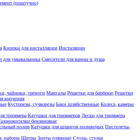
емент (поштучно)
а
Кнопки для инсталляции
Инсталяции
и для умывальника
Смесители для ванны и душа
ки, чайники, треноги
Мангалы
Решетки для барбекю
Решетки
я копчения
вые
Кусторезы, сучкорезы
Баки хозяйственные
Колеса, камеры
ля триммера
Катушки для триммеров
Лески для триммера
Газонокосилки бензиновые
ельный полив
Катушки для шлангов поливочых
Пистолеты-
я, наборы
Шатры
Зонты пляжные
Столы, стулья