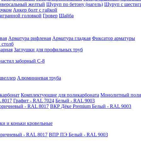
иверсальный желтый
Шуруп по бетону (нагель)
Шуруп с шестиг
ючком
Анкер болт с гайкой
тигранной головкой
Гровер
Шайба
вая
Арматура рифленая
Арматура гладкая
Фиксатор арматуры
 столб
варная
Заглушки для профильных труб
астил заборный С-8
швеллер
Алюминиевая труба
карбонат
Комплектующие для поликарбоната
Монолитный поли
 8017
Графит - RAL 7024
Белый - RAL 9003
оричневый - RAL 8017
ВКР Дёке Premium Белый - RAL 9003
ки и коньки кровельные
ричневый - RAL 8017
ВПР ПЭ Белый - RAL 9003