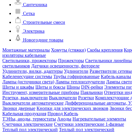
Сантехника
Сетка
Строительные смеси
Электрика
Новогодние товары
Монтажные материалы
Хомуты (стяжки)
Скобы крепления
Кор
изоляторы кабельные
Светильники, прожекторы
Прожекторы
Светильники линейны
светильников
Датчики освещенности, фотореле
Удлинители, вилки, адаптеры
Удлинители
Разветвители сетевы
Кабеленесущие системы
Трубы гофрированные
Кабель-каналы
Лампы (источники света)
Лампы теплоизлучатели
Лампы свет
Щиты и шкафы
Щиты и боксы
Шины
DIN-рейки
Элементы пи
Инструмент, измерительные приборы
Паяльники
Отвертки ин
Розетки, выключатели
Выключатели
Розетки
Комплектующие д
Выключатели автоматические
Дифференциальные автоматы, 
Звонки дверные
Кнопки для электрических звонков
Звонки бе
Кабельная продукция
Провод
Кабель
ТЭНы, аноды, термостаты
Аноды
Нагревательные элементы
Счетчики электрические
Счетчики электрические 1-фазные
Теплый пол электрический
Теплый пол электрический