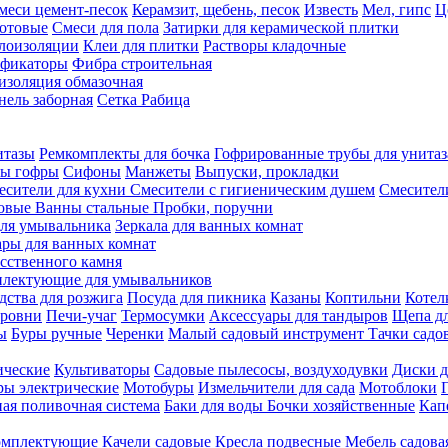
меси цемент-песок
Керамзит, щебень, песок
Известь
Мел, гипс
Ц
отовые
Смеси для пола
Затирки для керамической плитки
плоизоляции
Клеи для плитки
Растворы кладочные
ификаторы
Фибра строительная
изоляция обмазочная
нель заборная
Сетка Рабица
итазы
Ремкомплекты для бочка
Гофрированные трубы для унитаз
бы гофры
Сифоны
Манжеты
Выпуски, прокладки
есители для кухни
Смесители с гигиеническим душем
Смесител
ловые
Ванны стальные
Пробки, поручни
ля умывальника
Зеркала для ванных комнат
ары для ванных комнат
сственного камня
лектующие для умывальников
едства для розжига
Посуда для пикника
Казаны
Коптильни
Котел
ровни
Печи-учаг
Термосумки
Аксессуары для тандыров
Щепа дл
ы
Буры ручные
Черенки
Малый садовый инструмент
Тачки садо
ические
Культиваторы
Садовые пылесосы, воздуходувки
Диски д
ы электрические
Мотобуры
Измельчители для сада
Мотоблоки
ая поливочная система
Баки для воды
Бочки хозяйственные
Кап
комплектующие
Качели садовые
Кресла подвесные
Мебель садова