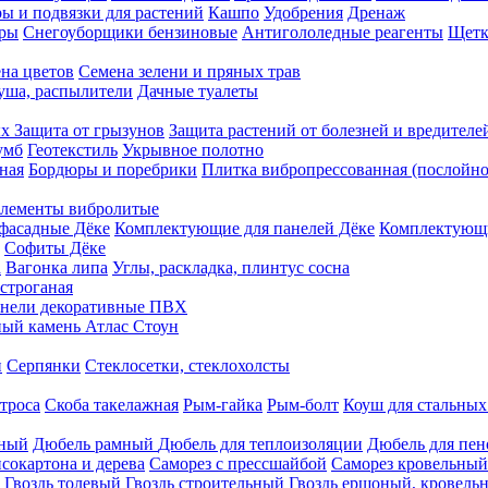
ы и подвязки для растений
Кашпо
Удобрения
Дренаж
еры
Снегоуборщики бензиновые
Антигололедные реагенты
Щетк
на цветов
Семена зелени и пряных трав
душа, распылители
Дачные туалеты
ых
Защита от грызунов
Защита растений от болезней и вредителе
умб
Геотекстиль
Укрывное полотно
ная
Бордюры и поребрики
Плитка вибропрессованная (послойно
лементы вибролитые
фасадные Дёке
Комплектующие для панелей Дёке
Комплектующи
Софиты Дёке
а
Вагонка липа
Углы, раскладка, плинтус сосна
строганая
нели декоративные ПВХ
ый камень Атлас Стоун
н
Серпянки
Стеклосетки, стеклохолсты
троса
Скоба такелажная
Рым-гайка
Рым-болт
Коуш для стальных
рный
Дюбель рамный
Дюбель для теплоизоляции
Дюбель для пен
сокартона и дерева
Саморез с прессшайбой
Саморез кровельный
Гвоздь толевый
Гвоздь строительный
Гвоздь ершоный, кровел