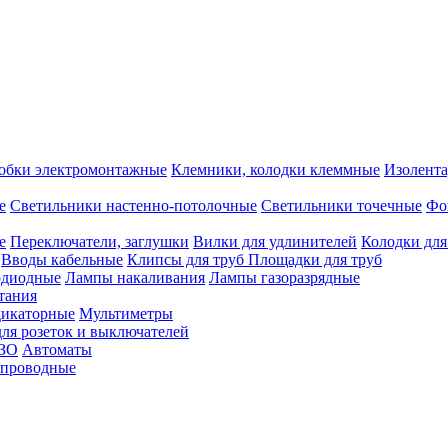
обки электромонтажные
Клемники, колодки клеммные
Изолента
е
Светильники настенно-потолочные
Светильники точечные
Фо
е
Переключатели, заглушки
Вилки для удлинителей
Колодки для
Вводы кабельные
Клипсы для труб
Площадки для труб
одиодные
Лампы накаливания
Лампы газоразрядные
тания
дикаторные
Мультиметры
ля розеток и выключателей
УЗО
Автоматы
спроводные