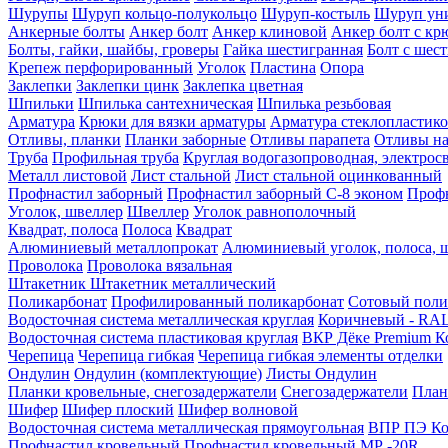
Шурупы
Шуруп кольцо-полукольцо
Шуруп-костыль
Шуруп ун
Анкерные болты
Анкер болт
Анкер клиновой
Анкер болт с кр
Болты, гайки, шайбы, гроверы
Гайка шестигранная
Болт c шес
Крепеж перфорированный
Уголок
Пластина
Опора
Заклепки
Заклепки цинк
Заклепка цветная
Шпильки
Шпилька сантехническая
Шпилька резьбовая
Арматура
Крюки для вязки арматуры
Арматура стеклопластико
Отливы, планки
Планки заборные
Отливы парапета
Отливы на
Труба
Профильная труба
Круглая водогазопроводная, электрос
Металл листовой
Лист стальной
Лист стальной оцинкованный
Профнастил заборный
Профнастил заборный С-8 эконом
Профн
Уголок, швеллер
Швеллер
Уголок равнополочный
Квадрат, полоса
Полоса
Квадрат
Алюминиевый металлопрокат
Алюминиевый уголок, полоса, 
Проволока
Проволока вязальная
Штакетник
Штакетник металлический
Поликарбонат
Профилированный поликарбонат
Сотовый поли
Водосточная система металлическая круглая
Коричневый - RAL
Водосточная система пластиковая круглая
ВКР Дёке Premium К
Черепица
Черепица гибкая
Черепица гибкая элементы отделки
Ондулин
Ондулин (комплектующие)
Листы Ондулин
Планки кровельные, снегозадержатели
Снегозадержатели
План
Шифер
Шифер плоский
Шифер волновой
Водосточная система металлическая прямоугольная
ВПР ПЭ Ко
Профнастил кровельный
Профнастил кровельный МР -20R