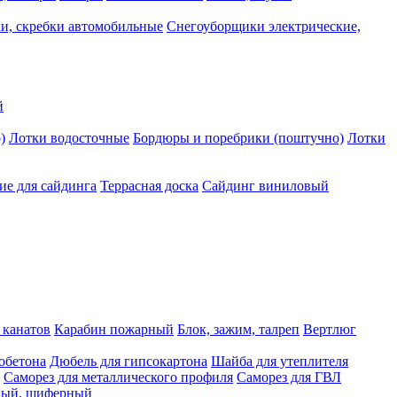
и, скребки автомобильные
Снегоуборщики электрические,
й
)
Лотки водосточные
Бордюры и поребрики (поштучно)
Лотки
е для сайдинга
Террасная доска
Сайдинг виниловый
 канатов
Карабин пожарный
Блок, зажим, талреп
Вертлюг
обетона
Дюбель для гипсокартона
Шайба для утеплителя
Саморез для металлического профиля
Саморез для ГВЛ
ьный, шиферный