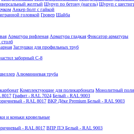
иверсальный желтый
Шуруп по бетону (нагель)
Шуруп с шестиг
ючком
Анкер болт с гайкой
тигранной головкой
Гровер
Шайба
вая
Арматура рифленая
Арматура гладкая
Фиксатор арматуры
 столб
варная
Заглушки для профильных труб
астил заборный С-8
швеллер
Алюминиевая труба
карбонат
Комплектующие для поликарбоната
Монолитный поли
 8017
Графит - RAL 7024
Белый - RAL 9003
оричневый - RAL 8017
ВКР Дёке Premium Белый - RAL 9003
ки и коньки кровельные
ричневый - RAL 8017
ВПР ПЭ Белый - RAL 9003