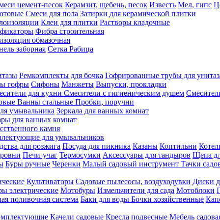
меси цемент-песок
Керамзит, щебень, песок
Известь
Мел, гипс
Ц
отовые
Смеси для пола
Затирки для керамической плитки
плоизоляции
Клеи для плитки
Растворы кладочные
ификаторы
Фибра строительная
изоляция обмазочная
нель заборная
Сетка Рабица
итазы
Ремкомплекты для бочка
Гофрированные трубы для унитаз
бы гофры
Сифоны
Манжеты
Выпуски, прокладки
есители для кухни
Смесители с гигиеническим душем
Смесител
ловые
Ванны стальные
Пробки, поручни
ля умывальника
Зеркала для ванных комнат
ары для ванных комнат
сственного камня
лектующие для умывальников
едства для розжига
Посуда для пикника
Казаны
Коптильни
Котел
ровни
Печи-учаг
Термосумки
Аксессуары для тандыров
Щепа дл
ы
Буры ручные
Черенки
Малый садовый инструмент
Тачки садо
ические
Культиваторы
Садовые пылесосы, воздуходувки
Диски д
ы электрические
Мотобуры
Измельчители для сада
Мотоблоки
ая поливочная система
Баки для воды
Бочки хозяйственные
Кап
комплектующие
Качели садовые
Кресла подвесные
Мебель садова