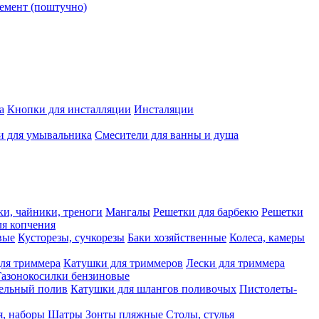
емент (поштучно)
а
Кнопки для инсталляции
Инсталяции
и для умывальника
Смесители для ванны и душа
ки, чайники, треноги
Мангалы
Решетки для барбекю
Решетки
я копчения
вые
Кусторезы, сучкорезы
Баки хозяйственные
Колеса, камеры
ля триммера
Катушки для триммеров
Лески для триммера
Газонокосилки бензиновые
ельный полив
Катушки для шлангов поливочых
Пистолеты-
я, наборы
Шатры
Зонты пляжные
Столы, стулья