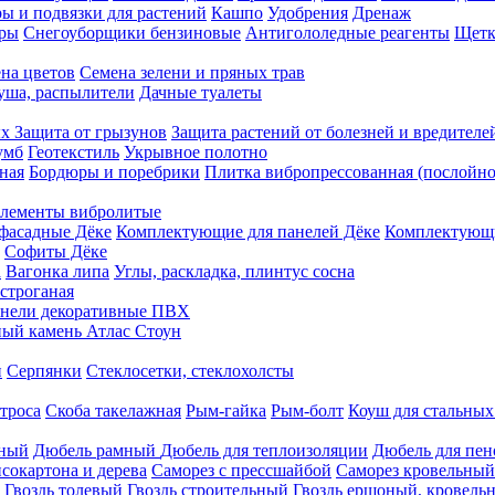
ы и подвязки для растений
Кашпо
Удобрения
Дренаж
еры
Снегоуборщики бензиновые
Антигололедные реагенты
Щетк
на цветов
Семена зелени и пряных трав
душа, распылители
Дачные туалеты
ых
Защита от грызунов
Защита растений от болезней и вредителе
умб
Геотекстиль
Укрывное полотно
ная
Бордюры и поребрики
Плитка вибропрессованная (послойно
лементы вибролитые
фасадные Дёке
Комплектующие для панелей Дёке
Комплектующи
Софиты Дёке
а
Вагонка липа
Углы, раскладка, плинтус сосна
строганая
нели декоративные ПВХ
ый камень Атлас Стоун
н
Серпянки
Стеклосетки, стеклохолсты
троса
Скоба такелажная
Рым-гайка
Рым-болт
Коуш для стальных
рный
Дюбель рамный
Дюбель для теплоизоляции
Дюбель для пен
сокартона и дерева
Саморез с прессшайбой
Саморез кровельный
Гвоздь толевый
Гвоздь строительный
Гвоздь ершоный, кровел