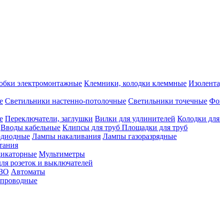
обки электромонтажные
Клемники, колодки клеммные
Изолента
е
Светильники настенно-потолочные
Светильники точечные
Фо
е
Переключатели, заглушки
Вилки для удлинителей
Колодки для
Вводы кабельные
Клипсы для труб
Площадки для труб
одиодные
Лампы накаливания
Лампы газоразрядные
тания
дикаторные
Мультиметры
ля розеток и выключателей
УЗО
Автоматы
спроводные