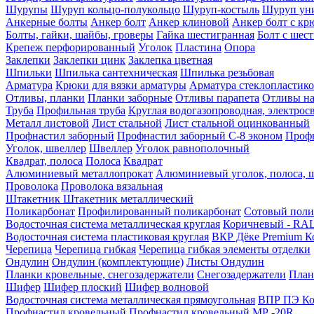
Шурупы
Шуруп кольцо-полукольцо
Шуруп-костыль
Шуруп ун
Анкерные болты
Анкер болт
Анкер клиновой
Анкер болт с кр
Болты, гайки, шайбы, гроверы
Гайка шестигранная
Болт c шес
Крепеж перфорированный
Уголок
Пластина
Опора
Заклепки
Заклепки цинк
Заклепка цветная
Шпильки
Шпилька сантехническая
Шпилька резьбовая
Арматура
Крюки для вязки арматуры
Арматура стеклопластико
Отливы, планки
Планки заборные
Отливы парапета
Отливы на
Труба
Профильная труба
Круглая водогазопроводная, электрос
Металл листовой
Лист стальной
Лист стальной оцинкованный
Профнастил заборный
Профнастил заборный С-8 эконом
Профн
Уголок, швеллер
Швеллер
Уголок равнополочный
Квадрат, полоса
Полоса
Квадрат
Алюминиевый металлопрокат
Алюминиевый уголок, полоса, 
Проволока
Проволока вязальная
Штакетник
Штакетник металлический
Поликарбонат
Профилированный поликарбонат
Сотовый поли
Водосточная система металлическая круглая
Коричневый - RAL
Водосточная система пластиковая круглая
ВКР Дёке Premium К
Черепица
Черепица гибкая
Черепица гибкая элементы отделки
Ондулин
Ондулин (комплектующие)
Листы Ондулин
Планки кровельные, снегозадержатели
Снегозадержатели
План
Шифер
Шифер плоский
Шифер волновой
Водосточная система металлическая прямоугольная
ВПР ПЭ Ко
Профнастил кровельный
Профнастил кровельный МР -20R