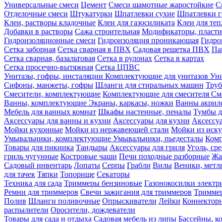
Универсальные смеси
Цемент
Смеси шамотные жаростойкие
С
Отделочные смеси
Штукатурки
Шпатлевки сухие
Шпатлевки г
Клеи, растворы кладочные
Клеи для газосиликата
Клеи для те
Добавки в растворы
Сажа строительная
Модификаторы, пласт
Гидроизоляционные смеси
Гидроизоляция проникающая
Гидро
Сетка заборная
Сетка сварная в ПВХ
Садовая решетка ПВХ
Па
Сетка сварная, базальтовая
Сетка в рулонах
Сетка в картах
Сетка просечно-вытяжная
Сетка ЦПВС
Унитазы, гофры, инсталяции
Комплектующие для унитазов
Ун
Сифоны, манжеты, гофры
Шланги для стиральных машин
Тру
Смесители, комплектующие
Комплектующие для смесителя
См
Ванны, комплектующие
Экраны, каркасы, ножки
Ванны акри
Мебель для ванных комнат
Шкафы настенные, пеналы
Тумбы д
Аксессуары для ванны и кухни
Аксессуары для кухни
Аксессу
Мойки кухонные
Мойки из нержавеющей стали
Мойки из иску
Умывальники, комплектующие
Умывальники, пьедесталы
Комп
Товары для пикника
Тандыры
Аксессуары для гриля
Уголь, ср
гриль чугунные
Костровые чаши
Печи походные разборные
Жа
Садовый инвентарь
Лопаты
Серпы
Грабли
Вилы
Веники, метл
для тачек
Тяпки
Топорище
Секаторы
Техника для сада
Триммеры бензиновые
Газонокосилки электр
Ремни для триммеров
Свечи зажигания для триммеров
Триммер
Полив
Шланги поливочные
Опрыскиватели
Лейки
Коннекторн
распылители
Оросители, дождеватели
Товары для сада и отдыха
Садовая мебель из липы
Бассейны, 