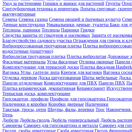
Уход за растениями
Горшки и ящики для растений
Грунты
Опор
Снегоуборочная техника и инвентарь
Лопаты снеговые, скреп
аккумуляторные
Семена
Семена газона
Семена овощей и бахчевых культур
Семе
Дачные конструкции
Умывальники дачные, туалеты
Баки для 
Теплицы, парники
Теплицы
Парники
Грядки
Средства защиты от грызунов и насекомых
Защита от насеком
Благоуствойство садового участка
Ограждения для грядок и кл
Вибропрессованная тротуарная плитка
Плитка вибропрессован
водосточные (поштучно)
Вибролитая тротуарная плитка
Плитка вибролитая
Дорожные э
Фасадные материалы
Углы фасадные
Отливы оконные
Панели 
Комплектующие для террасной доски
Плитка фасадная Hauberk
Вагонка
Углы, галтели липа
Крепеж для вагонки
Вагонка сосн
Отделка деревом
Доска шпунтованная
Щиты мебельные
Доска 
Панели отделочные
Комплектующие для ПВХ
Панели ПВХ
Па
Плитка керамическая, декоративная
Керамогранит
Искусственн
Террасная доска, комплектующие
Гипсокартон, профили
Профили для гипсокартона
Гипсокарто
Наличники и коробки
Коробки дверные
Наличники
Такелаж, тросы, цепи
Шнуры, фалы, веревки
Трос
Наконечник 
Цепь
Дюбели
Дюбель-гвоздь
Дюбель универсальный
Дюбель распо
Саморезы
Саморез для гипсокартона и металла
Саморез для гип
Гвозди, скобы арматурные
Скоба арматурная
Гвоздь финишный