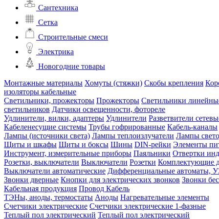
Сантехника
Сетка
Строительные смеси
Электрика
Новогодние товары
Монтажные материалы
Хомуты (стяжки)
Скобы крепления
Кор
изоляторы кабельные
Светильники, прожекторы
Прожекторы
Светильники линейны
светильников
Датчики освещенности, фотореле
Удлинители, вилки, адаптеры
Удлинители
Разветвители сетевы
Кабеленесущие системы
Трубы гофрированные
Кабель-каналы
Лампы (источники света)
Лампы теплоизлучатели
Лампы свет
Щиты и шкафы
Щиты и боксы
Шины
DIN-рейки
Элементы пи
Инструмент, измерительные приборы
Паяльники
Отвертки ин
Розетки, выключатели
Выключатели
Розетки
Комплектующие д
Выключатели автоматические
Дифференциальные автоматы, 
Звонки дверные
Кнопки для электрических звонков
Звонки бе
Кабельная продукция
Провод
Кабель
ТЭНы, аноды, термостаты
Аноды
Нагревательные элементы
Счетчики электрические
Счетчики электрические 1-фазные
Теплый пол электрический
Теплый пол электрический