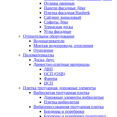
Отливы оконные
Панели фасадные Дёке
Плитка фасадная Hauberk
Сайдинг виниловый
Софиты Дёке
Террасная доска
Углы фасадные
Отопительное оборудование
Водонагреватели
Монтаж водопровода, отопления
Отопление
Пиломатериаллы
Доска, брус
Древестно-плитные материалы
ДВП
ОСП (OSB)
Фанера
ЦСП
Плитка тротуарная, дорожные элементы
Вибролитая тротуарная плитка
Дорожные элементы вибролитые
Плитка вибролитая
Вибропрессованная тротуарная плитка
Бордюры и поребрики
Бордюры и поребрики (поштучно)