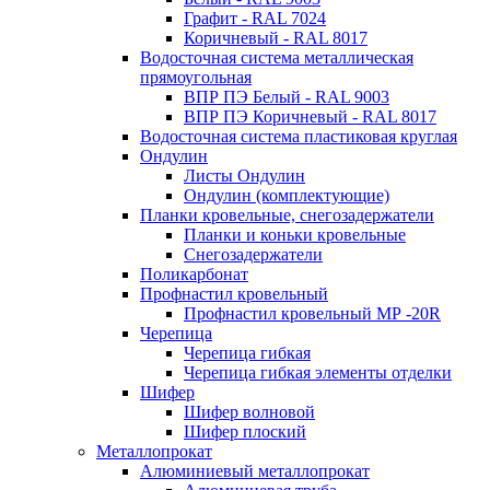
Графит - RAL 7024
Коричневый - RAL 8017
Водосточная система металлическая
прямоугольная
ВПР ПЭ Белый - RAL 9003
ВПР ПЭ Коричневый - RAL 8017
Водосточная система пластиковая круглая
Ондулин
Листы Ондулин
Ондулин (комплектующие)
Планки кровельные, снегозадержатели
Планки и коньки кровельные
Снегозадержатели
Поликарбонат
Профнастил кровельный
Профнастил кровельный МР -20R
Черепица
Черепица гибкая
Черепица гибкая элементы отделки
Шифер
Шифер волновой
Шифер плоский
Металлопрокат
Алюминиевый металлопрокат