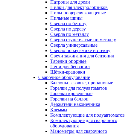
Патроны для дрели
Пилки для электролобзиков
Пилы по дереву кольцевые
Пильные шины
Сверла по бетону
Сверла по дереву
Сверла по металлу
Сверла ступенчатые по металлу
Сверла универсальные
Сверло по керамике и стеклу
Свечи зажигания для бензопил
Тарелки опорные
Цепи для бензопил
Щётки-крацовки
Сварочное оборудование
Баллоны газовые, пропановые
Горелки для полуавтоматов
Горелки кровельные
Горелки на баллон
Держатели наконечника
Клеммы
Комплектующие для полуавтоматов
Комплектующие для сварочного
оборудования
Манометры для сварочного