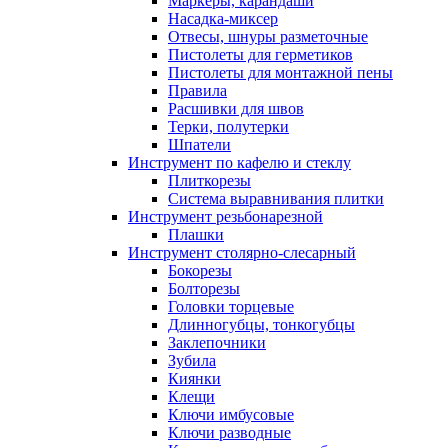
Маркеры, карандаши
Насадка-миксер
Отвесы, шнуры разметочные
Пистолеты для герметиков
Пистолеты для монтажной пены
Правила
Расшивки для швов
Терки, полутерки
Шпатели
Инструмент по кафелю и стеклу
Плиткорезы
Система выравнивания плитки
Инструмент резьбонарезной
Плашки
Инструмент столярно-слесарный
Бокорезы
Болторезы
Головки торцевые
Длинногубцы, тонкогубцы
Заклепочники
Зубила
Киянки
Клещи
Ключи имбусовые
Ключи разводные