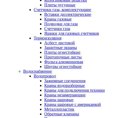
Колосниковые решетки
Плиты чугунные
Счетчики газа, комплектующие
Вставки диэлектрические
Краны газовые
Подводки для газа
Счетчики газа
Ящики для газовых счетчиков
Термоизоляция
Асбест листовой
Защитные экраны
Плиты огнестойкие
Притопочные листы
Фольга алюминиевая
Шнуры огнестойкие
Водоснабжение
Водопровод
Зажимные соединения
Краны водоразборные
Краны для подключения техники
Краны незамерзающие
Краны шаровые
Краны шаровые с американкой
Металлопластик
Обратные клапаны