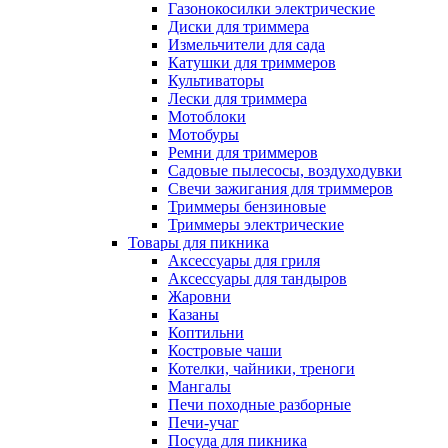
Газонокосилки электрические
Диски для триммера
Измельчители для сада
Катушки для триммеров
Культиваторы
Лески для триммера
Мотоблоки
Мотобуры
Ремни для триммеров
Садовые пылесосы, воздуходувки
Свечи зажигания для триммеров
Триммеры бензиновые
Триммеры электрические
Товары для пикника
Аксессуары для гриля
Аксессуары для тандыров
Жаровни
Казаны
Коптильни
Костровые чаши
Котелки, чайники, треноги
Мангалы
Печи походные разборные
Печи-учаг
Посуда для пикника