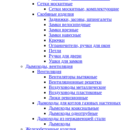
Сетки москитные
Сетки москитные, комплектующие
Скобяные изделия
Задвижки, засовы, шпингалеты
Замки велосипедные
Замки врезные
Замки навесные
Крючки
Ограничители, ручки для окон
Петли
Ручки для двери
Ушки для замков
Дымоходы, вентиляция
Вентиляция
Вентиляторы вытяжные
Вентиляционные решетки
Воздуховоды металлические
Воздуховоды пластиковые
Люки ревизионные
Дымоходы для котлов газовых настенных
Дымоходы коаксиальные
Дымоходы однотрубные
Дымоходы из нержавеющей стали
Дымоходы
Железобетонные изделия