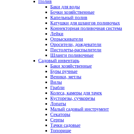
Полив
Баки для воды
Бочки хозяйственные
Капельный полив
Катушки для шлангов поливочых
Коннекторная поливочная система
Лейки
Опрыскиватели
Оросители, дождеватели
Пистолеты-распылители
Шланги поливочные
Садовый инвентарь
Баки хозяйственные
Буры ручные
Веники, метлы
Вилы
Грабли
Колеса, камеры для тачек
Кусторезы, сучкорезы
Лопаты
Малый садовый инструмент
Секаторы
Серпы
Тачки садовые
Топорище