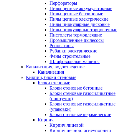
Перфораторы
Пилы цепные аккумуляторные
Пилы цепные бензиновые
Пилы цепные электрические
Пилы циркулярные дисковые
Пилы циркулярные торцовочные
Пистолеты термоклеящие
Промышленные пылесосы
Реноваторы
Рубанки электрические
Фены строительные
Шлифовальные машины
Канализация, водоотведение
Канализация
Кирпич, блоки стеновые
Блоки стеновые
Блоки стеновые бетонные
Блоки стеновые газосиликатные
(поштучно)
Блоки стеновые газосиликатные
(упаковки)
Блоки стеновые керамические
Кирпич
Кирпич лицевой
Кирпич печной, огнеупорный