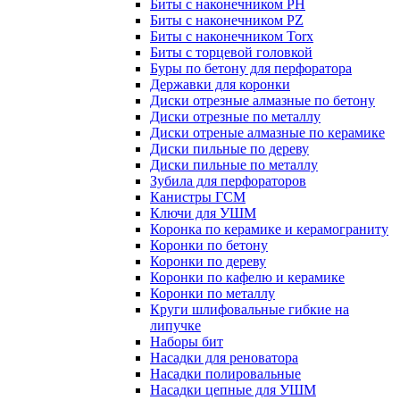
Биты с наконечником PH
Биты с наконечником PZ
Биты с наконечником Torx
Биты с торцевой головкой
Буры по бетону для перфоратора
Державки для коронки
Диски отрезные алмазные по бетону
Диски отрезные по металлу
Диски отреные алмазные по керамике
Диски пильные по дереву
Диски пильные по металлу
Зубила для перфораторов
Канистры ГСМ
Ключи для УШМ
Коронка по керамике и керамограниту
Коронки по бетону
Коронки по дереву
Коронки по кафелю и керамике
Коронки по металлу
Круги шлифовальные гибкие на
липучке
Наборы бит
Насадки для реноватора
Насадки полировальные
Насадки цепные для УШМ