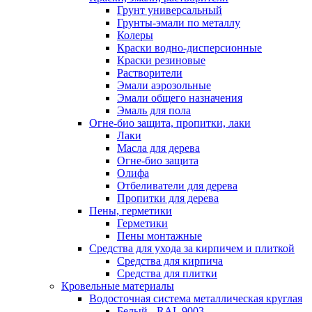
Грунт универсальный
Грунты-эмали по металлу
Колеры
Краски водно-дисперсионные
Краски резиновые
Растворители
Эмали аэрозольные
Эмали общего назначения
Эмаль для пола
Огне-био защита, пропитки, лаки
Лаки
Масла для дерева
Огне-био защита
Олифа
Отбеливатели для дерева
Пропитки для дерева
Пены, герметики
Герметики
Пены монтажные
Средства для ухода за кирпичем и плиткой
Средства для кирпича
Средства для плитки
Кровельные материалы
Водосточная система металлическая круглая
Белый - RAL 9003