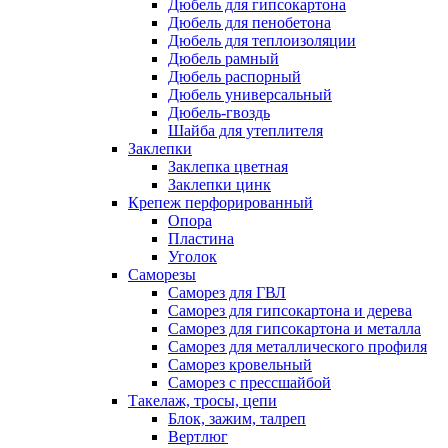
Дюбель для гипсокартона
Дюбель для пенобетона
Дюбель для теплоизоляции
Дюбель рамный
Дюбель распорный
Дюбель универсальный
Дюбель-гвоздь
Шайба для утеплителя
Заклепки
Заклепка цветная
Заклепки цинк
Крепеж перфорированный
Опора
Пластина
Уголок
Саморезы
Саморез для ГВЛ
Саморез для гипсокартона и дерева
Саморез для гипсокартона и металла
Саморез для металлического профиля
Саморез кровельный
Саморез с прессшайбой
Такелаж, тросы, цепи
Блок, зажим, талреп
Вертлюг