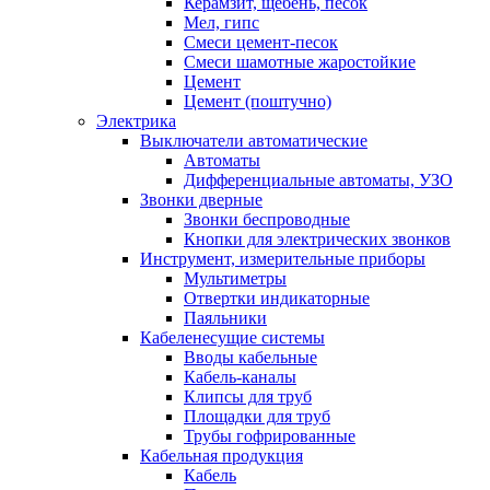
Керамзит, щебень, песок
Мел, гипс
Смеси цемент-песок
Смеси шамотные жаростойкие
Цемент
Цемент (поштучно)
Электрика
Выключатели автоматические
Автоматы
Дифференциальные автоматы, УЗО
Звонки дверные
Звонки беспроводные
Кнопки для электрических звонков
Инструмент, измерительные приборы
Мультиметры
Отвертки индикаторные
Паяльники
Кабеленесущие системы
Вводы кабельные
Кабель-каналы
Клипсы для труб
Площадки для труб
Трубы гофрированные
Кабельная продукция
Кабель