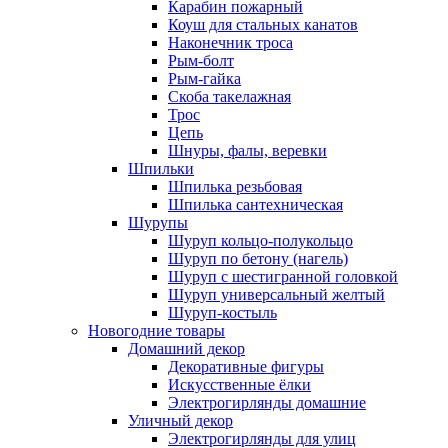
Карабин пожарный
Коуш для стальных канатов
Наконечник троса
Рым-болт
Рым-гайка
Скоба такелажная
Трос
Цепь
Шнуры, фалы, веревки
Шпильки
Шпилька резьбовая
Шпилька сантехническая
Шурупы
Шуруп кольцо-полукольцо
Шуруп по бетону (нагель)
Шуруп с шестигранной головкой
Шуруп универсальный желтый
Шуруп-костыль
Новогодние товары
Домашний декор
Декоративные фигуры
Искусственные ёлки
Электрогирлянды домашние
Уличный декор
Электрогирлянды для улиц