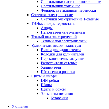
Светильники настенно-потолочные
Светильники точечные
Фонари, светильники-переноски
Счетчики электрические
Счетчики электрические 1-фазные
ТЭНы, аноды, термостаты
Аноды
Нагревательные элементы
Теплый пол электрический
Теплый пол электрический
Удлинители, вилки, адаптеры
Вилки для удлинителей
Колодки для удлинителей
Переключатели, заглушки
Разветвители сетевые
Удлинители
Штепсели и розетки
Щиты и шкафы
DIN-рейки
Шины
Щиты и боксы
Элементы питания
Батарейки
О компании