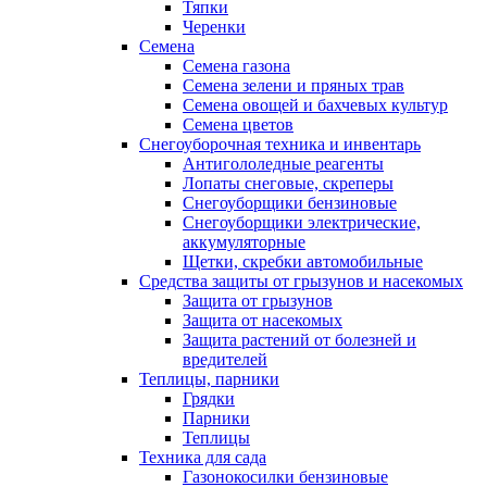
Тяпки
Черенки
Семена
Семена газона
Семена зелени и пряных трав
Семена овощей и бахчевых культур
Семена цветов
Снегоуборочная техника и инвентарь
Антигололедные реагенты
Лопаты снеговые, скреперы
Снегоуборщики бензиновые
Снегоуборщики электрические,
аккумуляторные
Щетки, скребки автомобильные
Средства защиты от грызунов и насекомых
Защита от грызунов
Защита от насекомых
Защита растений от болезней и
вредителей
Теплицы, парники
Грядки
Парники
Теплицы
Техника для сада
Газонокосилки бензиновые