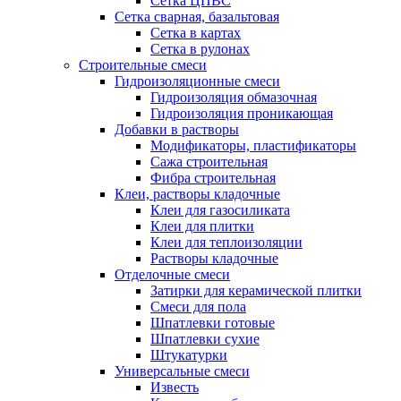
Сетка ЦПВС
Сетка сварная, базальтовая
Сетка в картах
Сетка в рулонах
Строительные смеси
Гидроизоляционные смеси
Гидроизоляция обмазочная
Гидроизоляция проникающая
Добавки в растворы
Модификаторы, пластификаторы
Сажа строительная
Фибра строительная
Клеи, растворы кладочные
Клеи для газосиликата
Клеи для плитки
Клеи для теплоизоляции
Растворы кладочные
Отделочные смеси
Затирки для керамической плитки
Смеси для пола
Шпатлевки готовые
Шпатлевки сухие
Штукатурки
Универсальные смеси
Известь