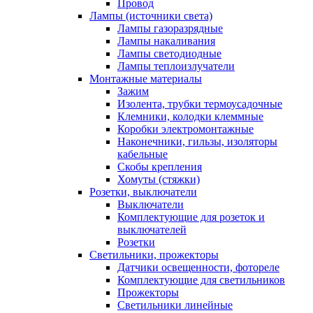
Провод
Лампы (источники света)
Лампы газоразрядные
Лампы накаливания
Лампы светодиодные
Лампы теплоизлучатели
Монтажные материалы
Зажим
Изолента, трубки термоусадочные
Клемники, колодки клеммные
Коробки электромонтажные
Наконечники, гильзы, изоляторы
кабельные
Скобы крепления
Хомуты (стяжки)
Розетки, выключатели
Выключатели
Комплектующие для розеток и
выключателей
Розетки
Светильники, прожекторы
Датчики освещенности, фотореле
Комплектующие для светильников
Прожекторы
Светильники линейные