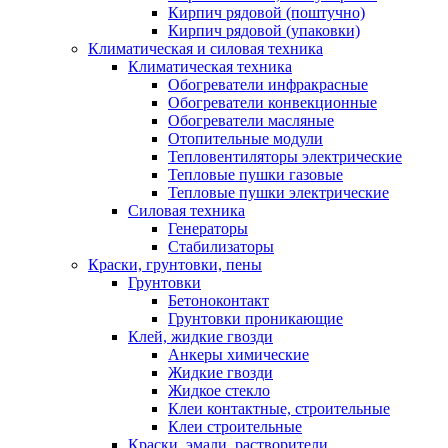
Кирпич рядовой (поштучно)
Кирпич рядовой (упаковки)
Климатическая и силовая техника
Климатическая техника
Обогреватели инфракрасные
Обогреватели конвекционные
Обогреватели масляные
Отопительные модули
Тепловентиляторы электрические
Тепловые пушки газовые
Тепловые пушки электрические
Силовая техника
Генераторы
Стабилизаторы
Краски, грунтовки, пены
Грунтовки
Бетоноконтакт
Грунтовки проникающие
Клей, жидкие гвозди
Анкеры химические
Жидкие гвозди
Жидкое стекло
Клеи контактные, строительные
Клеи строительные
Краски, эмали, растворители