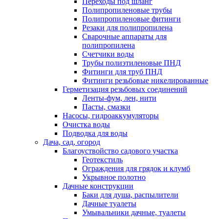
Переходы под шланг
Полипропиленовые трубы
Полипропиленовые фитинги
Резаки для полипропилена
Сварочные аппараты для
полипропилена
Счетчики воды
Трубы полиэтиленовые ПНД
Фитинги для труб ПНД
Фитинги резьбовые никелированные
Герметизация резьбовых соединений
Ленты-фум, лен, нити
Пасты, смазки
Насосы, гидроаккумуляторы
Очистка воды
Подводка для воды
Дача, сад, огород
Благоуствойство садового участка
Геотекстиль
Ограждения для грядок и клумб
Укрывное полотно
Дачные конструкции
Баки для душа, распылители
Дачные туалеты
Умывальники дачные, туалеты