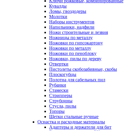
Ключи рожковые, комбинированные
Кувалды
Ломы, гвоздодеры
Молотки
Наборы инструментов
Напильники, надфили
Ножи строительные и лезвия
Ножницы по металлу
Ножовки по гипсокартону
Ножовки по металлу
Ножовки по пеноблоку
Ножовки, пилы по дереву
Отвертки
Пистолеты скобозабивные, скобы
Плоскогубцы
Полотна для сабельных пил
Рубанки
Стамески
Стрипперы
Струбцины
Стусла, пилы
Топоры
Щетки стальные ручные
Оснастка и расходные материалы
Адаптеры и держатели для бит