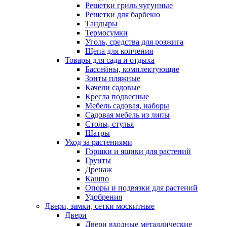
Решетки гриль чугунные
Решетки для барбекю
Тандыры
Термосумки
Уголь, средства для розжига
Щепа для копчения
Товары для сада и отдыха
Бассейны, комплектующие
Зонты пляжные
Качели садовые
Кресла подвесные
Мебель садовая, наборы
Садовая мебель из липы
Столы, стулья
Шатры
Уход за растениями
Горшки и ящики для растений
Грунты
Дренаж
Кашпо
Опоры и подвязки для растений
Удобрения
Двери, замки, сетки москитные
Двери
Двери входные металлические