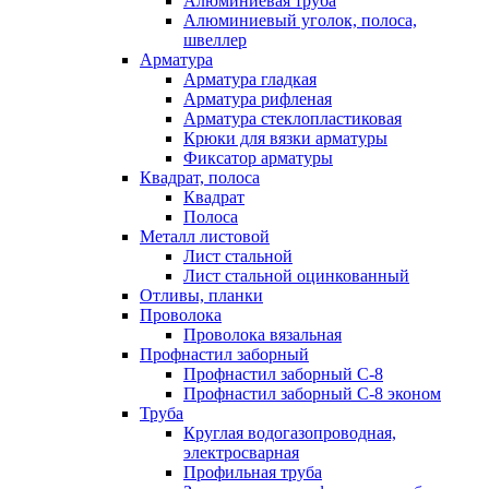
Алюминиевая труба
Алюминиевый уголок, полоса,
швеллер
Арматура
Арматура гладкая
Арматура рифленая
Арматура стеклопластиковая
Крюки для вязки арматуры
Фиксатор арматуры
Квадрат, полоса
Квадрат
Полоса
Металл листовой
Лист стальной
Лист стальной оцинкованный
Отливы, планки
Проволока
Проволока вязальная
Профнастил заборный
Профнастил заборный С-8
Профнастил заборный С-8 эконом
Труба
Круглая водогазопроводная,
электросварная
Профильная труба