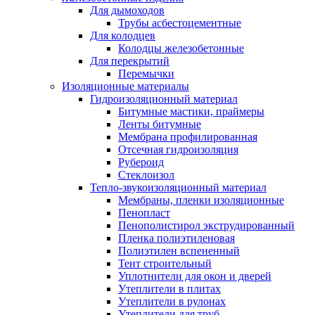
Для дымоходов
Трубы асбестоцементные
Для колодцев
Колодцы железобетонные
Для перекрытий
Перемычки
Изоляционные материалы
Гидроизоляционный материал
Битумные мастики, праймеры
Ленты битумные
Мембрана профилированная
Отсечная гидроизоляция
Рубероид
Стеклоизол
Тепло-звукоизоляционный материал
Мембраны, пленки изоляционные
Пенопласт
Пенополистирол экструдированный
Пленка полиэтиленовая
Полиэтилен вспененный
Тент строительный
Уплотнители для окон и дверей
Утеплители в плитах
Утеплители в рулонах
Утеплители для труб