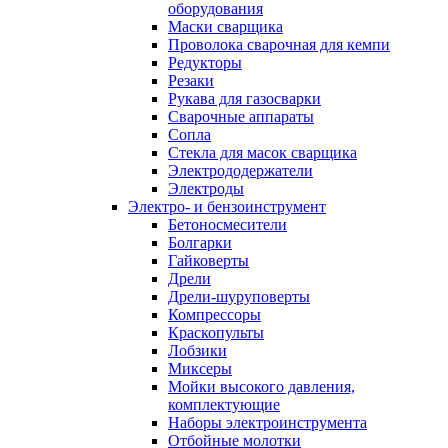
оборудования
Маски сварщика
Проволока сварочная для кемпи
Редукторы
Резаки
Рукава для газосварки
Сварочные аппараты
Сопла
Стекла для масок сварщика
Электрододержатели
Электроды
Электро- и бензоинструмент
Бетоносмесители
Болгарки
Гайковерты
Дрели
Дрели-шуруповерты
Компрессоры
Краскопульты
Лобзики
Миксеры
Мойки высокого давления,
комплектующие
Наборы электроинструмента
Отбойные молотки