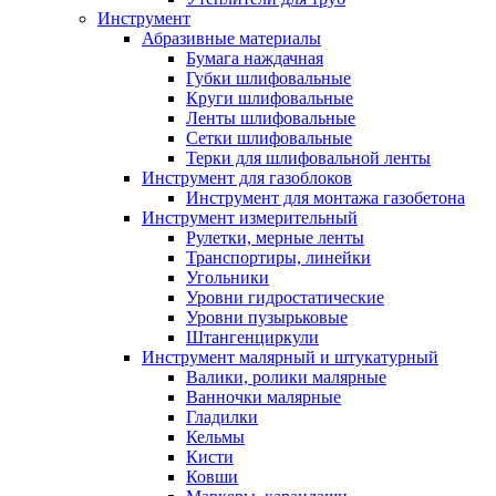
Инструмент
Абразивные материалы
Бумага наждачная
Губки шлифовальные
Круги шлифовальные
Ленты шлифовальные
Сетки шлифовальные
Терки для шлифовальной ленты
Инструмент для газоблоков
Инструмент для монтажа газобетона
Инструмент измерительный
Рулетки, мерные ленты
Транспортиры, линейки
Угольники
Уровни гидростатические
Уровни пузырьковые
Штангенциркули
Инструмент малярный и штукатурный
Валики, ролики малярные
Ванночки малярные
Гладилки
Кельмы
Кисти
Ковши