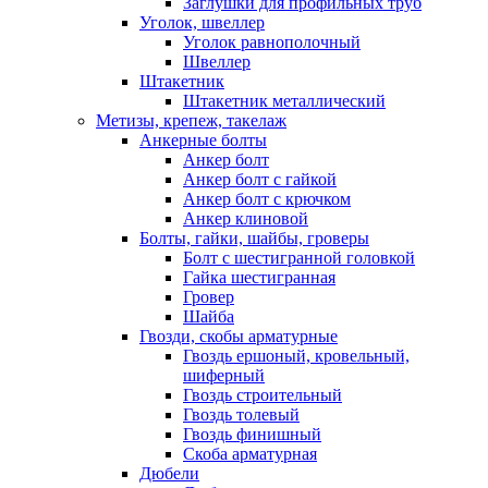
Заглушки для профильных труб
Уголок, швеллер
Уголок равнополочный
Швеллер
Штакетник
Штакетник металлический
Метизы, крепеж, такелаж
Анкерные болты
Анкер болт
Анкер болт с гайкой
Анкер болт с крючком
Анкер клиновой
Болты, гайки, шайбы, гроверы
Болт c шестигранной головкой
Гайка шестигранная
Гровер
Шайба
Гвозди, скобы арматурные
Гвоздь ершоный, кровельный,
шиферный
Гвоздь строительный
Гвоздь толевый
Гвоздь финишный
Скоба арматурная
Дюбели