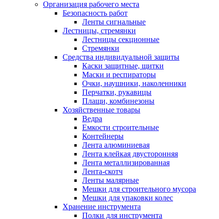
Организация рабочего места
Безопасность работ
Ленты сигнальные
Лестницы, стремянки
Лестницы секционные
Стремянки
Средства индивидуальной защиты
Каски защитные, щитки
Маски и респираторы
Очки, наушники, наколенники
Перчатки, рукавицы
Плащи, комбинезоны
Хозяйственные товары
Ведра
Емкости строительные
Контейнеры
Лента алюминиевая
Лента клейкая двусторонняя
Лента металлизированная
Лента-скотч
Ленты малярные
Мешки для строительного мусора
Мешки для упаковки колес
Хранение инструмента
Полки для инструмента