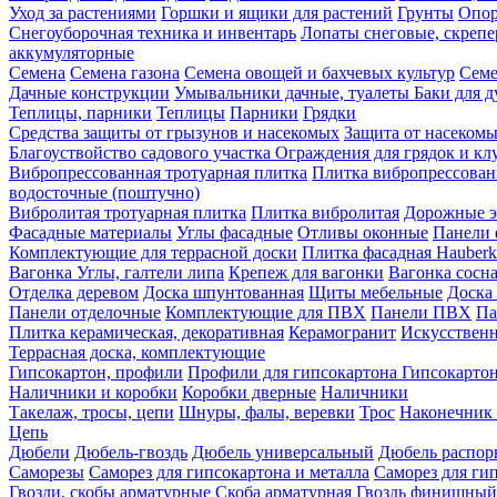
Уход за растениями
Горшки и ящики для растений
Грунты
Опор
Снегоуборочная техника и инвентарь
Лопаты снеговые, скреп
аккумуляторные
Семена
Семена газона
Семена овощей и бахчевых культур
Семе
Дачные конструкции
Умывальники дачные, туалеты
Баки для 
Теплицы, парники
Теплицы
Парники
Грядки
Средства защиты от грызунов и насекомых
Защита от насеком
Благоуствойство садового участка
Ограждения для грядок и кл
Вибропрессованная тротуарная плитка
Плитка вибропрессован
водосточные (поштучно)
Вибролитая тротуарная плитка
Плитка вибролитая
Дорожные э
Фасадные материалы
Углы фасадные
Отливы оконные
Панели 
Комплектующие для террасной доски
Плитка фасадная Hauberk
Вагонка
Углы, галтели липа
Крепеж для вагонки
Вагонка сосн
Отделка деревом
Доска шпунтованная
Щиты мебельные
Доска 
Панели отделочные
Комплектующие для ПВХ
Панели ПВХ
Па
Плитка керамическая, декоративная
Керамогранит
Искусственн
Террасная доска, комплектующие
Гипсокартон, профили
Профили для гипсокартона
Гипсокарто
Наличники и коробки
Коробки дверные
Наличники
Такелаж, тросы, цепи
Шнуры, фалы, веревки
Трос
Наконечник 
Цепь
Дюбели
Дюбель-гвоздь
Дюбель универсальный
Дюбель распо
Саморезы
Саморез для гипсокартона и металла
Саморез для гип
Гвозди, скобы арматурные
Скоба арматурная
Гвоздь финишный