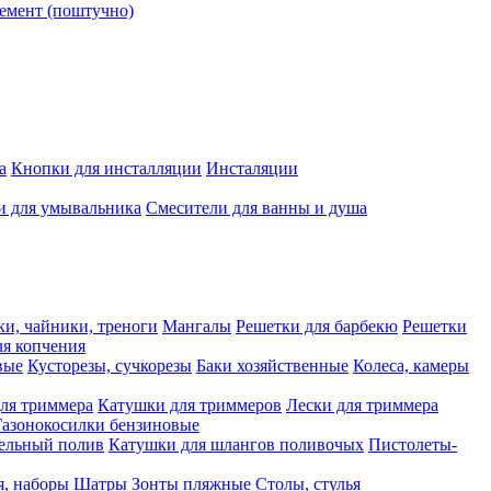
емент (поштучно)
а
Кнопки для инсталляции
Инсталяции
и для умывальника
Смесители для ванны и душа
ки, чайники, треноги
Мангалы
Решетки для барбекю
Решетки
я копчения
вые
Кусторезы, сучкорезы
Баки хозяйственные
Колеса, камеры
ля триммера
Катушки для триммеров
Лески для триммера
Газонокосилки бензиновые
ельный полив
Катушки для шлангов поливочых
Пистолеты-
я, наборы
Шатры
Зонты пляжные
Столы, стулья