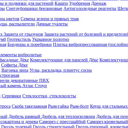
ы и подвязки для растений
Кашпо
Удобрения
Дренаж
еры
Снегоуборщики бензиновые
Антигололедные реагенты
Щетк
на цветов
Семена зелени и пряных трав
душа, распылители
Дачные туалеты
ых
Защита от грызунов
Защита растений от болезней и вредителе
умб
Геотекстиль
Укрывное полотно
ная
Бордюры и поребрики
Плитка вибропрессованная (послойно
лементы вибролитые
фасадные Дёке
Комплектующие для панелей Дёке
Комплектующи
Софиты Дёке
а
Вагонка липа
Углы, раскладка, плинтус сосна
строганая
нели декоративные ПВХ
ый камень Атлас Стоун
н
Серпянки
Стеклосетки, стеклохолсты
троса
Скоба такелажная
Рым-гайка
Рым-болт
Коуш для стальных
рный
Дюбель рамный
Дюбель для теплоизоляции
Дюбель для пен
сокартона и дерева
Саморез с прессшайбой
Саморез кровельный
Гвоздь толевый
Гвоздь строительный
Гвоздь ершоный, кровел