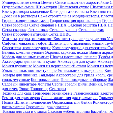
Универсальные смеси
Цемент
Смеси шамотные жаростойкие
С
Отделочные смеси
Штукатурки
Шпатлевки сухие
Шпатлевки г
Клеи, растворы кладочные
Клеи для газосиликата
Клеи для те
Добавки в растворы
Сажа строительная
Модификаторы, пласт
Гидроизоляционные смеси
Гидроизоляция проникающая
Гидро
Сетка заборная
Сетка сварная в ПВХ
Садовая решетка ПВХ
Па
Сетка сварная, базальтовая
Сетка в рулонах
Сетка в картах
Сетка просечно-вытяжная
Сетка ЦПВС
Унитазы, гофры, инсталяции
Комплектующие для унитазов
Ун
Сифоны, манжеты, гофры
Шланги для стиральных машин
Тру
Смесители, комплектующие
Комплектующие для смесителя
См
Ванны, комплектующие
Экраны, каркасы, ножки
Ванны акри
Мебель для ванных комнат
Шкафы настенные, пеналы
Тумбы д
Аксессуары для ванны и кухни
Аксессуары для кухни
Аксессу
Мойки кухонные
Мойки из нержавеющей стали
Мойки из иску
Умывальники, комплектующие
Умывальники, пьедесталы
Комп
Товары для пикника
Тандыры
Аксессуары для гриля
Уголь, ср
гриль чугунные
Костровые чаши
Печи походные разборные
Жа
Садовый инвентарь
Лопаты
Серпы
Грабли
Вилы
Веники, метл
для тачек
Тяпки
Топорище
Секаторы
Техника для сада
Триммеры бензиновые
Газонокосилки электр
Ремни для триммеров
Свечи зажигания для триммеров
Триммер
Полив
Шланги поливочные
Опрыскиватели
Лейки
Коннекторн
распылители
Оросители, дождеватели
Товары для сада и отдыха
Садовая мебель из липы
Бассейны, 