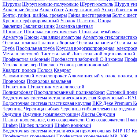
Шурупы
Шуруп кольцо-полукольцо
Шуруп-костыль
Шуруп ун
Анкерные болты
Анкер болт
Анкер клиновой
Анкер болт с кр
Болты, гайки, шайбы, гроверы
Гайка шестигранная
Болт c шес
Крепеж перфорированный
Уголок
Пластина
Опора
Заклепки
Заклепки цинк
Заклепка цветная
Шпильки
Шпилька сантехническая
Шпилька резьбовая
Арматура
Крюки для вязки арматуры
Арматура стеклопластико
Отливы, планки
Планки заборные
Отливы парапета
Отливы на
Труба
Профильная труба
Круглая водогазопроводная, электрос
Металл листовой
Лист стальной
Лист стальной оцинкованный
Профнастил заборный
Профнастил заборный С-8 эконом
Профн
Уголок, швеллер
Швеллер
Уголок равнополочный
Квадрат, полоса
Полоса
Квадрат
Алюминиевый металлопрокат
Алюминиевый уголок, полоса, 
Проволока
Проволока вязальная
Штакетник
Штакетник металлический
Поликарбонат
Профилированный поликарбонат
Сотовый поли
Водосточная система металлическая круглая
Коричневый - RAL
Водосточная система пластиковая круглая
ВКР Дёке Premium К
Черепица
Черепица гибкая
Черепица гибкая элементы отделки
Ондулин
Ондулин (комплектующие)
Листы Ондулин
Планки кровельные, снегозадержатели
Снегозадержатели
План
Шифер
Шифер плоский
Шифер волновой
Водосточная система металлическая прямоугольная
ВПР ПЭ Ко
Профнастил кровельный
Профнастил кровельный МР -20R