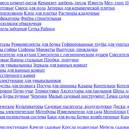
меси цемент-песок
Керамзит, щебень, песок
Известь
Мел, гипс
Ц
отовые
Смеси для пола
Затирки для керамической плитки
плоизоляции
Клеи для плитки
Растворы кладочные
ификаторы
Фибра строительная
изоляция обмазочная
нель заборная
Сетка Рабица
итазы
Ремкомплекты для бочка
Гофрированные трубы для унитаз
бы гофры
Сифоны
Манжеты
Выпуски, прокладки
есители для кухни
Смесители с гигиеническим душем
Смесител
ловые
Ванны стальные
Пробки, поручни
ля умывальника
Зеркала для ванных комнат
ары для ванных комнат
сственного камня
лектующие для умывальников
едства для розжига
Посуда для пикника
Казаны
Коптильни
Котел
ровни
Печи-учаг
Термосумки
Аксессуары для тандыров
Щепа дл
ы
Буры ручные
Черенки
Малый садовый инструмент
Тачки садо
ические
Культиваторы
Садовые пылесосы, воздуходувки
Диски д
ы электрические
Мотобуры
Измельчители для сада
Мотоблоки
ая поливочная система
Баки для воды
Бочки хозяйственные
Кап
комплектующие
Качели садовые
Кресла подвесные
Мебель садова