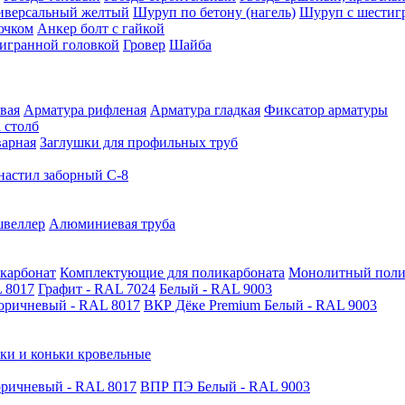
иверсальный желтый
Шуруп по бетону (нагель)
Шуруп с шестиг
ючком
Анкер болт с гайкой
тигранной головкой
Гровер
Шайба
вая
Арматура рифленая
Арматура гладкая
Фиксатор арматуры
 столб
варная
Заглушки для профильных труб
астил заборный С-8
швеллер
Алюминиевая труба
карбонат
Комплектующие для поликарбоната
Монолитный поли
 8017
Графит - RAL 7024
Белый - RAL 9003
оричневый - RAL 8017
ВКР Дёке Premium Белый - RAL 9003
ки и коньки кровельные
ричневый - RAL 8017
ВПР ПЭ Белый - RAL 9003