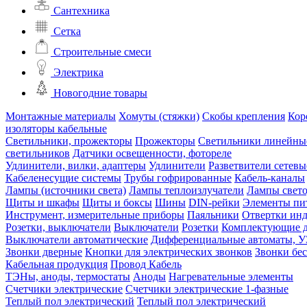
Сантехника
Сетка
Строительные смеси
Электрика
Новогодние товары
Монтажные материалы
Хомуты (стяжки)
Скобы крепления
Кор
изоляторы кабельные
Светильники, прожекторы
Прожекторы
Светильники линейны
светильников
Датчики освещенности, фотореле
Удлинители, вилки, адаптеры
Удлинители
Разветвители сетевы
Кабеленесущие системы
Трубы гофрированные
Кабель-каналы
Лампы (источники света)
Лампы теплоизлучатели
Лампы свет
Щиты и шкафы
Щиты и боксы
Шины
DIN-рейки
Элементы пи
Инструмент, измерительные приборы
Паяльники
Отвертки ин
Розетки, выключатели
Выключатели
Розетки
Комплектующие д
Выключатели автоматические
Дифференциальные автоматы, 
Звонки дверные
Кнопки для электрических звонков
Звонки бе
Кабельная продукция
Провод
Кабель
ТЭНы, аноды, термостаты
Аноды
Нагревательные элементы
Счетчики электрические
Счетчики электрические 1-фазные
Теплый пол электрический
Теплый пол электрический