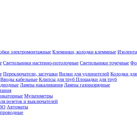
обки электромонтажные
Клемники, колодки клеммные
Изолента
е
Светильники настенно-потолочные
Светильники точечные
Фо
е
Переключатели, заглушки
Вилки для удлинителей
Колодки для
Вводы кабельные
Клипсы для труб
Площадки для труб
одиодные
Лампы накаливания
Лампы газоразрядные
тания
дикаторные
Мультиметры
ля розеток и выключателей
УЗО
Автоматы
спроводные