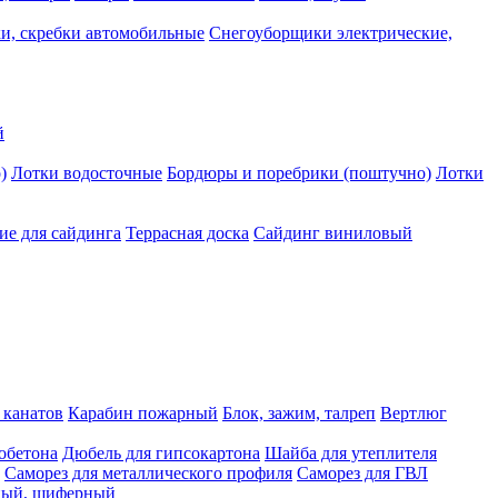
и, скребки автомобильные
Снегоуборщики электрические,
й
)
Лотки водосточные
Бордюры и поребрики (поштучно)
Лотки
е для сайдинга
Террасная доска
Сайдинг виниловый
 канатов
Карабин пожарный
Блок, зажим, талреп
Вертлюг
обетона
Дюбель для гипсокартона
Шайба для утеплителя
Саморез для металлического профиля
Саморез для ГВЛ
ьный, шиферный