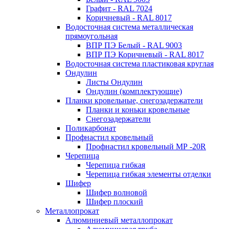
Графит - RAL 7024
Коричневый - RAL 8017
Водосточная система металлическая
прямоугольная
ВПР ПЭ Белый - RAL 9003
ВПР ПЭ Коричневый - RAL 8017
Водосточная система пластиковая круглая
Ондулин
Листы Ондулин
Ондулин (комплектующие)
Планки кровельные, снегозадержатели
Планки и коньки кровельные
Снегозадержатели
Поликарбонат
Профнастил кровельный
Профнастил кровельный МР -20R
Черепица
Черепица гибкая
Черепица гибкая элементы отделки
Шифер
Шифер волновой
Шифер плоский
Металлопрокат
Алюминиевый металлопрокат