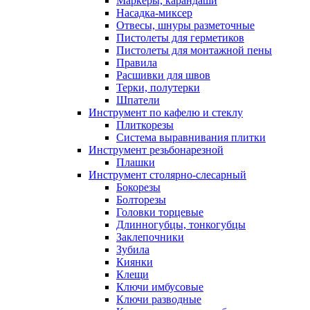
Маркеры, карандаши
Насадка-миксер
Отвесы, шнуры разметочные
Пистолеты для герметиков
Пистолеты для монтажной пены
Правила
Расшивки для швов
Терки, полутерки
Шпатели
Инструмент по кафелю и стеклу
Плиткорезы
Система выравнивания плитки
Инструмент резьбонарезной
Плашки
Инструмент столярно-слесарный
Бокорезы
Болторезы
Головки торцевые
Длинногубцы, тонкогубцы
Заклепочники
Зубила
Киянки
Клещи
Ключи имбусовые
Ключи разводные