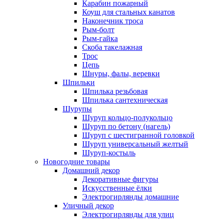
Карабин пожарный
Коуш для стальных канатов
Наконечник троса
Рым-болт
Рым-гайка
Скоба такелажная
Трос
Цепь
Шнуры, фалы, веревки
Шпильки
Шпилька резьбовая
Шпилька сантехническая
Шурупы
Шуруп кольцо-полукольцо
Шуруп по бетону (нагель)
Шуруп с шестигранной головкой
Шуруп универсальный желтый
Шуруп-костыль
Новогодние товары
Домашний декор
Декоративные фигуры
Искусственные ёлки
Электрогирлянды домашние
Уличный декор
Электрогирлянды для улиц