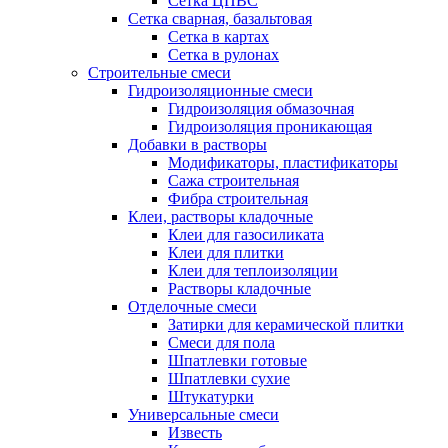
Сетка ЦПВС
Сетка сварная, базальтовая
Сетка в картах
Сетка в рулонах
Строительные смеси
Гидроизоляционные смеси
Гидроизоляция обмазочная
Гидроизоляция проникающая
Добавки в растворы
Модификаторы, пластификаторы
Сажа строительная
Фибра строительная
Клеи, растворы кладочные
Клеи для газосиликата
Клеи для плитки
Клеи для теплоизоляции
Растворы кладочные
Отделочные смеси
Затирки для керамической плитки
Смеси для пола
Шпатлевки готовые
Шпатлевки сухие
Штукатурки
Универсальные смеси
Известь