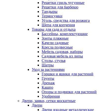
Решетки гриль чугунные
Решетки для барбекю
Тандыры
Термосумки
Уголь, средства для розжига
Щепа для копчения
Товары для сада и отдыха
Бассейны, комплектующие
Зонты пляжные
Качели садовые
Кресла подвесные
Мебель садовая, наборы
Садовая мебель из липы
Столы, стулья
Шатры
Уход за растениями
Горшки и ящики для растений
Грунты
Дренаж
Кашпо
Опоры и подвязки для растений
Удобрения
Двери, замки, сетки москитные
Двери
Двери входные металлические