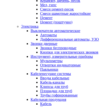
Керамзит, щебень, песок
Мел, гипс
Смеси цемент-песок
Смеси шамотные жаростойкие
Цемент
Цемент (поштучно)
Электрика
Выключатели автоматические
Автоматы
Дифференциальные автоматы, УЗО
Звонки дверные
Звонки беспроводные
Кнопки для электрических звонков
Инструмент, измерительные приборы
Мультиметры
Отвертки индикаторные
Паяльники
Кабеленесущие системы
Вводы кабельные
Кабель-каналы
Клипсы для труб
Площадки для труб
Трубы гофрированные
Кабельная продукция
Кабель