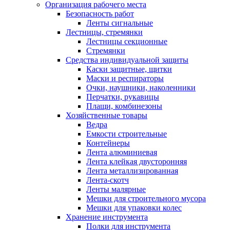
Организация рабочего места
Безопасность работ
Ленты сигнальные
Лестницы, стремянки
Лестницы секционные
Стремянки
Средства индивидуальной защиты
Каски защитные, щитки
Маски и респираторы
Очки, наушники, наколенники
Перчатки, рукавицы
Плащи, комбинезоны
Хозяйственные товары
Ведра
Емкости строительные
Контейнеры
Лента алюминиевая
Лента клейкая двусторонняя
Лента металлизированная
Лента-скотч
Ленты малярные
Мешки для строительного мусора
Мешки для упаковки колес
Хранение инструмента
Полки для инструмента