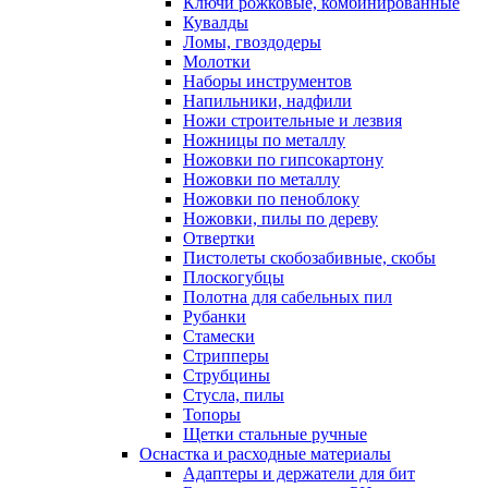
Ключи рожковые, комбинированные
Кувалды
Ломы, гвоздодеры
Молотки
Наборы инструментов
Напильники, надфили
Ножи строительные и лезвия
Ножницы по металлу
Ножовки по гипсокартону
Ножовки по металлу
Ножовки по пеноблоку
Ножовки, пилы по дереву
Отвертки
Пистолеты скобозабивные, скобы
Плоскогубцы
Полотна для сабельных пил
Рубанки
Стамески
Стрипперы
Струбцины
Стусла, пилы
Топоры
Щетки стальные ручные
Оснастка и расходные материалы
Адаптеры и держатели для бит