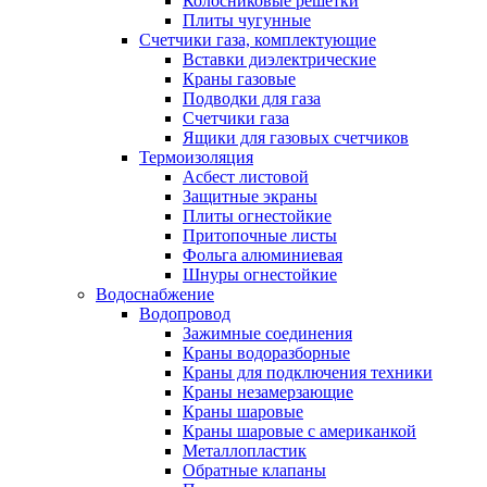
Колосниковые решетки
Плиты чугунные
Счетчики газа, комплектующие
Вставки диэлектрические
Краны газовые
Подводки для газа
Счетчики газа
Ящики для газовых счетчиков
Термоизоляция
Асбест листовой
Защитные экраны
Плиты огнестойкие
Притопочные листы
Фольга алюминиевая
Шнуры огнестойкие
Водоснабжение
Водопровод
Зажимные соединения
Краны водоразборные
Краны для подключения техники
Краны незамерзающие
Краны шаровые
Краны шаровые с американкой
Металлопластик
Обратные клапаны