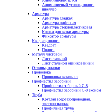
Алюминиевая труба
Алюминиевый уголок, полоса,
швеллер
Арматура
Арматура гладкая
Арматура рифленая
Арматура стеклопластиковая
Крюки для вязки арматуры
Фиксатор арматуры
Квадрат, полоса
Квадрат
Полоса
Металл листовой
Лист стальной
Лист стальной оцинкованный
Отливы, планки
Проволока
Проволока вязальная
Профнастил заборный
Профнастил заборный С-8
Профнастил заборный С-8 эконом
Труба
Круглая водогазопроводная,
электросварная
Профильная труба