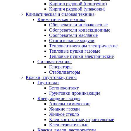
Кирпич рядовой (поштучно)
Кирпич рядовой (упаковки)
Климатическая и силовая техника
Климатическая техника
Обогреватели инфракрасные
Обогреватели конвекционные
Обогреватели масляные
Отопительные модули
Тепловентиляторы электрические
Тепловые пушки газовые
Тепловые пушки электрические
Силовая техника
Генераторы
Стабилизаторы
Краски, грунтовки, пены
Грунтовки
Бетоноконтакт
Грунтовки проникающие
Клей, жидкие гвозди
Анкеры химические
Жидкие гвозди
Жидкое стекло
Клеи контактные, строительные
Клеи строительные
Краски, эмали, растворители