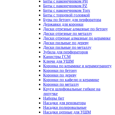
Биты с наконечником PH
Биты с наконечником PZ
Биты с наконечником Torx
Биты с торцевой головкой
Буры по бетону для перфоратора
Державки для коронки
Диски отрезные алмазные по бетону
Диски отрезные по металлу
Диски отреные алмазные по керамике
Диски пильные по дереву
Диски пильные по металлу
Зубила для перфораторов
Канистры ГСМ
Ключи для УШМ
Коронка по керамике и керамограниту
Коронки по бетону
Коронки по дереву
Коронки по кафелю и керамике
Коронки по металлу
Круги шлифовальные гибкие на
липучке
Наборы бит
Насадки для реноватора
Насадки полировальные
Насадки цепные для УШМ