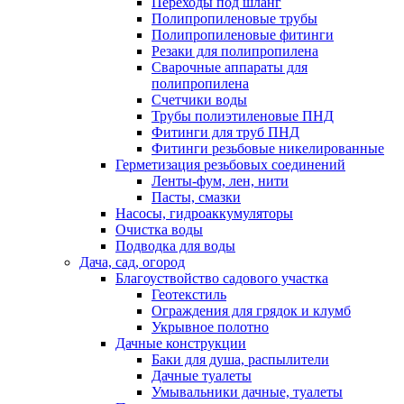
Переходы под шланг
Полипропиленовые трубы
Полипропиленовые фитинги
Резаки для полипропилена
Сварочные аппараты для
полипропилена
Счетчики воды
Трубы полиэтиленовые ПНД
Фитинги для труб ПНД
Фитинги резьбовые никелированные
Герметизация резьбовых соединений
Ленты-фум, лен, нити
Пасты, смазки
Насосы, гидроаккумуляторы
Очистка воды
Подводка для воды
Дача, сад, огород
Благоуствойство садового участка
Геотекстиль
Ограждения для грядок и клумб
Укрывное полотно
Дачные конструкции
Баки для душа, распылители
Дачные туалеты
Умывальники дачные, туалеты