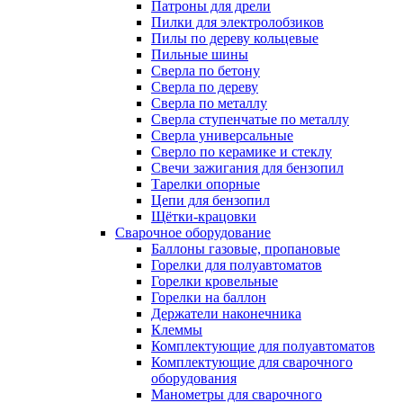
Патроны для дрели
Пилки для электролобзиков
Пилы по дереву кольцевые
Пильные шины
Сверла по бетону
Сверла по дереву
Сверла по металлу
Сверла ступенчатые по металлу
Сверла универсальные
Сверло по керамике и стеклу
Свечи зажигания для бензопил
Тарелки опорные
Цепи для бензопил
Щётки-крацовки
Сварочное оборудование
Баллоны газовые, пропановые
Горелки для полуавтоматов
Горелки кровельные
Горелки на баллон
Держатели наконечника
Клеммы
Комплектующие для полуавтоматов
Комплектующие для сварочного
оборудования
Манометры для сварочного