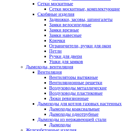
Сетки москитные
Сетки москитные, комплектующие
Скобяные изделия
Задвижки, засовы, шпингалеты
Замки велосипедные
Замки врезные
Замки навесные
Крючки
Ограничители, ручки для окон
Петли
Ручки для двери
Ушки для замков
Дымоходы, вентиляция
Вентиляция
Вентиляторы вытяжные
Вентиляционные решетки
Воздуховоды металлические
Воздуховоды пластиковые
Люки ревизионные
Дымоходы для котлов газовых настенных
Дымоходы коаксиальные
Дымоходы однотрубные
Дымоходы из нержавеющей стали
Дымоходы
Железобетонные изделия