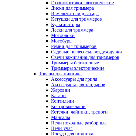
Газонокосилки электрические
Диски для триммера
Измельчители для сада
Катушки для триммеров
Культиваторы
Лески для триммера
Мотоблоки
Мотобуры
Ремни для триммеров
Садовые пылесосы, воздуходувки
Свечи зажигания для триммеров
Триммеры бензиновые
Триммеры электрические
Товары для пикника
Аксессуары для гриля
Аксессуары для тандыров
Жаровни
Казаны
Коптильни
Костровые чаши
Котелки, чайники, треноги
Мангалы
Печи походные разборные
Печи-учаг
Посуда для пикника