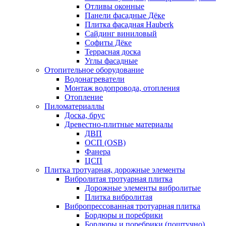
Отливы оконные
Панели фасадные Дёке
Плитка фасадная Hauberk
Сайдинг виниловый
Софиты Дёке
Террасная доска
Углы фасадные
Отопительное оборудование
Водонагреватели
Монтаж водопровода, отопления
Отопление
Пиломатериаллы
Доска, брус
Древестно-плитные материалы
ДВП
ОСП (OSB)
Фанера
ЦСП
Плитка тротуарная, дорожные элементы
Вибролитая тротуарная плитка
Дорожные элементы вибролитые
Плитка вибролитая
Вибропрессованная тротуарная плитка
Бордюры и поребрики
Бордюры и поребрики (поштучно)