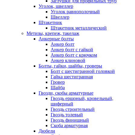
Заглушки для профильных труб
Уголок, швеллер
Уголок равнополочный
Швеллер
Штакетник
Штакетник металлический
Метизы, крепеж, такелаж
Анкерные болты
Анкер болт
Анкер болт с гайкой
Анкер болт с крючком
Анкер клиновой
Болты, гайки, шайбы, гроверы
Болт c шестигранной головкой
Гайка шестигранная
Гровер
Шайба
Гвозди, скобы арматурные
Гвоздь ершоный, кровельный,
шиферный
Гвоздь строительный
Гвоздь толевый
Гвоздь финишный
Скоба арматурная
Дюбели