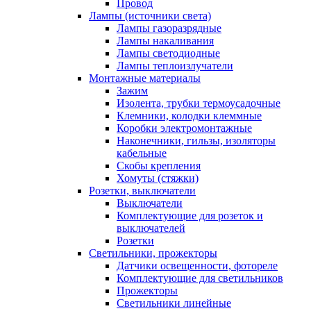
Провод
Лампы (источники света)
Лампы газоразрядные
Лампы накаливания
Лампы светодиодные
Лампы теплоизлучатели
Монтажные материалы
Зажим
Изолента, трубки термоусадочные
Клемники, колодки клеммные
Коробки электромонтажные
Наконечники, гильзы, изоляторы
кабельные
Скобы крепления
Хомуты (стяжки)
Розетки, выключатели
Выключатели
Комплектующие для розеток и
выключателей
Розетки
Светильники, прожекторы
Датчики освещенности, фотореле
Комплектующие для светильников
Прожекторы
Светильники линейные