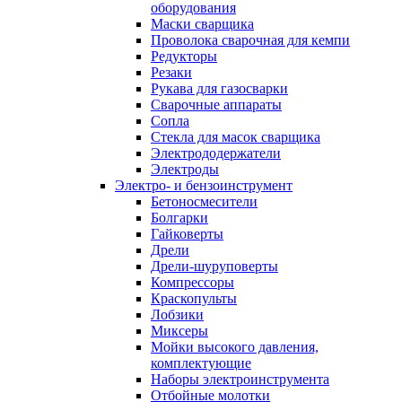
оборудования
Маски сварщика
Проволока сварочная для кемпи
Редукторы
Резаки
Рукава для газосварки
Сварочные аппараты
Сопла
Стекла для масок сварщика
Электрододержатели
Электроды
Электро- и бензоинструмент
Бетоносмесители
Болгарки
Гайковерты
Дрели
Дрели-шуруповерты
Компрессоры
Краскопульты
Лобзики
Миксеры
Мойки высокого давления,
комплектующие
Наборы электроинструмента
Отбойные молотки