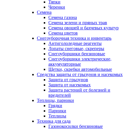
Тяпки
Черенки
Семена
Семена газона
Семена зелени и пряных трав
Семена овощей и бахчевых культур
Семена цветов
Снегоуборочная техника и инвентарь
Антигололедные реагенты
Лопаты снеговые, скреперы
Снегоуборщики бензиновые
Снегоуборщики электрические,
аккумуляторные
Щетки, скребки автомобильные
Средства защиты от грызунов и насекомых
Защита от грызунов
Защита от насекомых
Защита растений от болезней и
вредителей
Теплицы, парники
Грядки
Парники
Теплицы
Техника для сада
Газонокосилки бензиновые