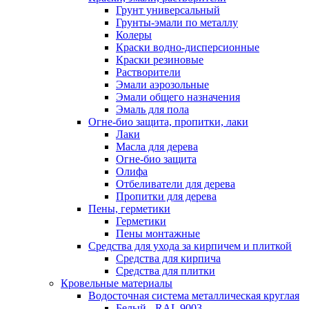
Грунт универсальный
Грунты-эмали по металлу
Колеры
Краски водно-дисперсионные
Краски резиновые
Растворители
Эмали аэрозольные
Эмали общего назначения
Эмаль для пола
Огне-био защита, пропитки, лаки
Лаки
Масла для дерева
Огне-био защита
Олифа
Отбеливатели для дерева
Пропитки для дерева
Пены, герметики
Герметики
Пены монтажные
Средства для ухода за кирпичем и плиткой
Средства для кирпича
Средства для плитки
Кровельные материалы
Водосточная система металлическая круглая
Белый - RAL 9003