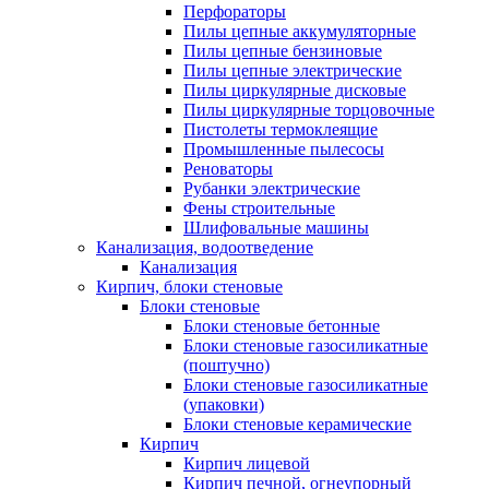
Перфораторы
Пилы цепные аккумуляторные
Пилы цепные бензиновые
Пилы цепные электрические
Пилы циркулярные дисковые
Пилы циркулярные торцовочные
Пистолеты термоклеящие
Промышленные пылесосы
Реноваторы
Рубанки электрические
Фены строительные
Шлифовальные машины
Канализация, водоотведение
Канализация
Кирпич, блоки стеновые
Блоки стеновые
Блоки стеновые бетонные
Блоки стеновые газосиликатные
(поштучно)
Блоки стеновые газосиликатные
(упаковки)
Блоки стеновые керамические
Кирпич
Кирпич лицевой
Кирпич печной, огнеупорный