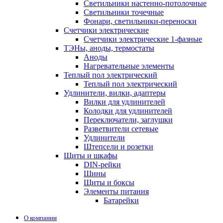
Светильники настенно-потолочные
Светильники точечные
Фонари, светильники-переноски
Счетчики электрические
Счетчики электрические 1-фазные
ТЭНы, аноды, термостаты
Аноды
Нагревательные элементы
Теплый пол электрический
Теплый пол электрический
Удлинители, вилки, адаптеры
Вилки для удлинителей
Колодки для удлинителей
Переключатели, заглушки
Разветвители сетевые
Удлинители
Штепсели и розетки
Щиты и шкафы
DIN-рейки
Шины
Щиты и боксы
Элементы питания
Батарейки
О компании