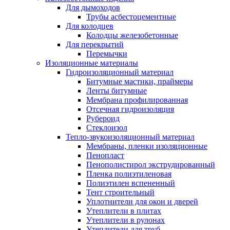
Для дымоходов
Трубы асбестоцементные
Для колодцев
Колодцы железобетонные
Для перекрытий
Перемычки
Изоляционные материалы
Гидроизоляционный материал
Битумные мастики, праймеры
Ленты битумные
Мембрана профилированная
Отсечная гидроизоляция
Рубероид
Стеклоизол
Тепло-звукоизоляционный материал
Мембраны, пленки изоляционные
Пенопласт
Пенополистирол экструдированный
Пленка полиэтиленовая
Полиэтилен вспененный
Тент строительный
Уплотнители для окон и дверей
Утеплители в плитах
Утеплители в рулонах
Утеплители для труб