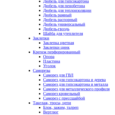
Дюбель для гипсокартона
Дюбель для пенобетона
Дюбель для теплоизоляции
Дюбель рамный
Дюбель распорный
Дюбель универсальный
Дюбель-гвоздь
Шайба для утеплителя
Заклепки
Заклепка цветная
Заклепки цинк
Крепеж перфорированный
Опора
Пластина
Уголок
Саморезы
Саморез для ГВЛ
Саморез для гипсокартона и дерева
Саморез для гипсокартона и металла
Саморез для металлического профиля
Саморез кровельный
Саморез с прессшайбой
Такелаж, тросы, цепи
Блок, зажим, талреп
Вертлюг