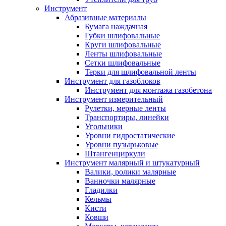
Инструмент
Абразивные материалы
Бумага наждачная
Губки шлифовальные
Круги шлифовальные
Ленты шлифовальные
Сетки шлифовальные
Терки для шлифовальной ленты
Инструмент для газоблоков
Инструмент для монтажа газобетона
Инструмент измерительный
Рулетки, мерные ленты
Транспортиры, линейки
Угольники
Уровни гидростатические
Уровни пузырьковые
Штангенциркули
Инструмент малярный и штукатурный
Валики, ролики малярные
Ванночки малярные
Гладилки
Кельмы
Кисти
Ковши