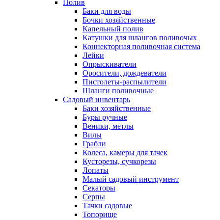
Полив
Баки для воды
Бочки хозяйственные
Капельный полив
Катушки для шлангов поливочых
Коннекторная поливочная система
Лейки
Опрыскиватели
Оросители, дождеватели
Пистолеты-распылители
Шланги поливочные
Садовый инвентарь
Баки хозяйственные
Буры ручные
Веники, метлы
Вилы
Грабли
Колеса, камеры для тачек
Кусторезы, сучкорезы
Лопаты
Малый садовый инструмент
Секаторы
Серпы
Тачки садовые
Топорище