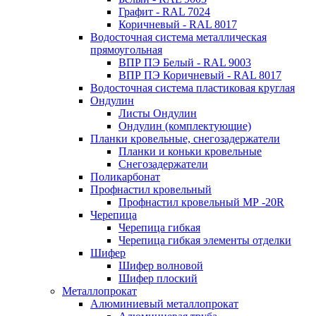
Графит - RAL 7024
Коричневый - RAL 8017
Водосточная система металлическая
прямоугольная
ВПР ПЭ Белый - RAL 9003
ВПР ПЭ Коричневый - RAL 8017
Водосточная система пластиковая круглая
Ондулин
Листы Ондулин
Ондулин (комплектующие)
Планки кровельные, снегозадержатели
Планки и коньки кровельные
Снегозадержатели
Поликарбонат
Профнастил кровельный
Профнастил кровельный МР -20R
Черепица
Черепица гибкая
Черепица гибкая элементы отделки
Шифер
Шифер волновой
Шифер плоский
Металлопрокат
Алюминиевый металлопрокат