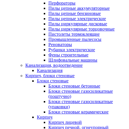
Перфораторы
Пилы цепные аккумуляторные
Пилы цепные бензиновые
Пилы цепные электрические
Пилы циркулярные дисковые
Пилы циркулярные торцовочные
Пистолеты термоклеящие
Промышленные пылесосы
Реноваторы
Рубанки электрические
Фены строительные
Шлифовальные машины
Канализация, водоотведение
Канализация
Кирпич, блоки стеновые
Блоки стеновые
Блоки стеновые бетонные
Блоки стеновые газосиликатные
(поштучно)
Блоки стеновые газосиликатные
(упаковки)
Блоки стеновые керамические
Кирпич
Кирпич лицевой
Кирпич печной, огнеупорный