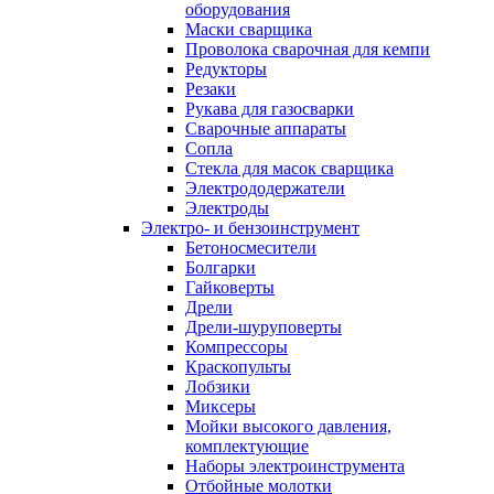
оборудования
Маски сварщика
Проволока сварочная для кемпи
Редукторы
Резаки
Рукава для газосварки
Сварочные аппараты
Сопла
Стекла для масок сварщика
Электрододержатели
Электроды
Электро- и бензоинструмент
Бетоносмесители
Болгарки
Гайковерты
Дрели
Дрели-шуруповерты
Компрессоры
Краскопульты
Лобзики
Миксеры
Мойки высокого давления,
комплектующие
Наборы электроинструмента
Отбойные молотки