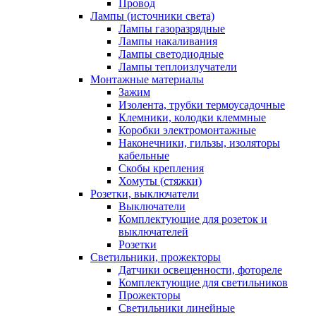
Провод
Лампы (источники света)
Лампы газоразрядные
Лампы накаливания
Лампы светодиодные
Лампы теплоизлучатели
Монтажные материалы
Зажим
Изолента, трубки термоусадочные
Клемники, колодки клеммные
Коробки электромонтажные
Наконечники, гильзы, изоляторы
кабельные
Скобы крепления
Хомуты (стяжки)
Розетки, выключатели
Выключатели
Комплектующие для розеток и
выключателей
Розетки
Светильники, прожекторы
Датчики освещенности, фотореле
Комплектующие для светильников
Прожекторы
Светильники линейные