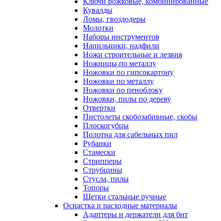
Ключи рожковые, комбинированные
Кувалды
Ломы, гвоздодеры
Молотки
Наборы инструментов
Напильники, надфили
Ножи строительные и лезвия
Ножницы по металлу
Ножовки по гипсокартону
Ножовки по металлу
Ножовки по пеноблоку
Ножовки, пилы по дереву
Отвертки
Пистолеты скобозабивные, скобы
Плоскогубцы
Полотна для сабельных пил
Рубанки
Стамески
Стрипперы
Струбцины
Стусла, пилы
Топоры
Щетки стальные ручные
Оснастка и расходные материалы
Адаптеры и держатели для бит