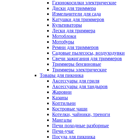
Газонокосилки электрические
Диски для триммера
Измельчители для сада
Катушки для триммеров
Культиваторы
Лески для триммера
Мотоблоки
Мотобуры
Ремни для триммеров
Садовые пылесосы, воздуходувки
Свечи зажигания для триммеров
Триммеры бензиновые
Триммеры электрические
Товары для пикника
Аксессуары для гриля
Аксессуары для тандыров
Жаровни
Казаны
Коптильни
Костровые чаши
Котелки, чайники, треноги
Мангалы
Печи походные разборные
Печи-учаг
Посуда для пикника