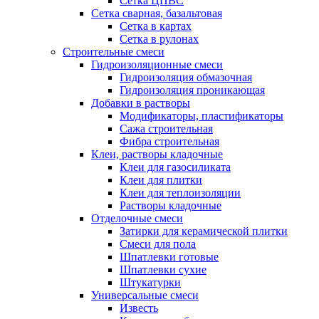
Сетка ЦПВС
Сетка сварная, базальтовая
Сетка в картах
Сетка в рулонах
Строительные смеси
Гидроизоляционные смеси
Гидроизоляция обмазочная
Гидроизоляция проникающая
Добавки в растворы
Модификаторы, пластификаторы
Сажа строительная
Фибра строительная
Клеи, растворы кладочные
Клеи для газосиликата
Клеи для плитки
Клеи для теплоизоляции
Растворы кладочные
Отделочные смеси
Затирки для керамической плитки
Смеси для пола
Шпатлевки готовые
Шпатлевки сухие
Штукатурки
Универсальные смеси
Известь