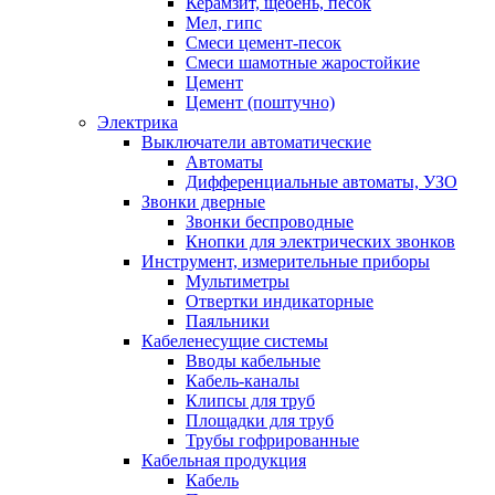
Керамзит, щебень, песок
Мел, гипс
Смеси цемент-песок
Смеси шамотные жаростойкие
Цемент
Цемент (поштучно)
Электрика
Выключатели автоматические
Автоматы
Дифференциальные автоматы, УЗО
Звонки дверные
Звонки беспроводные
Кнопки для электрических звонков
Инструмент, измерительные приборы
Мультиметры
Отвертки индикаторные
Паяльники
Кабеленесущие системы
Вводы кабельные
Кабель-каналы
Клипсы для труб
Площадки для труб
Трубы гофрированные
Кабельная продукция
Кабель