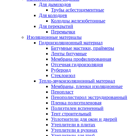
Для дымоходов
Трубы асбестоцементные
Для колодцев
Колодцы железобетонные
Для перекрытий
Перемычки
Изоляционные материалы
Гидроизоляционный материал
Битумные мастики, праймеры
Ленты битумные
Мембрана профилированная
Отсечная гидроизоляция
Рубероид
Стеклоизол
Тепло-звукоизоляционный материал
Мембраны, пленки изоляционные
Пенопласт
Пенополистирол экструдированный
Пленка полиэтиленовая
Полиэтилен вспененный
Тент строительный
Уплотнители для окон и дверей
Утеплители в плитах
Утеплители в рулонах
Утеплители для труб