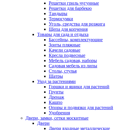
Решетки гриль чугунные
Решетки для барбекю
Тандыры
Термосумки
Уголь, средства для розжига
Щепа для копчения
Товары для сада и отдыха
Бассейны, комплектующие
Зонты пляжные
Качели садовые
Кресла подвесные
Мебель садовая, наборы
Садовая мебель из липы
Столы, стулья
Шатры
Уход за растениями
Горшки и ящики для растений
Грунты
Дренаж
Кашпо
Опоры и подвязки для растений
Удобрения
Двери, замки, сетки москитные
Двери
Двери входные металлические