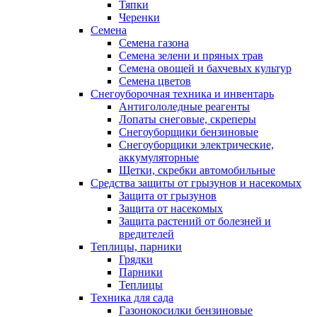
Тяпки
Черенки
Семена
Семена газона
Семена зелени и пряных трав
Семена овощей и бахчевых культур
Семена цветов
Снегоуборочная техника и инвентарь
Антигололедные реагенты
Лопаты снеговые, скреперы
Снегоуборщики бензиновые
Снегоуборщики электрические,
аккумуляторные
Щетки, скребки автомобильные
Средства защиты от грызунов и насекомых
Защита от грызунов
Защита от насекомых
Защита растений от болезней и
вредителей
Теплицы, парники
Грядки
Парники
Теплицы
Техника для сада
Газонокосилки бензиновые