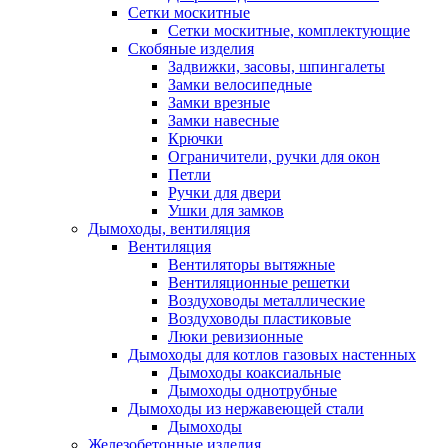
Сетки москитные
Сетки москитные, комплектующие
Скобяные изделия
Задвижки, засовы, шпингалеты
Замки велосипедные
Замки врезные
Замки навесные
Крючки
Ограничители, ручки для окон
Петли
Ручки для двери
Ушки для замков
Дымоходы, вентиляция
Вентиляция
Вентиляторы вытяжные
Вентиляционные решетки
Воздуховоды металлические
Воздуховоды пластиковые
Люки ревизионные
Дымоходы для котлов газовых настенных
Дымоходы коаксиальные
Дымоходы однотрубные
Дымоходы из нержавеющей стали
Дымоходы
Железобетонные изделия