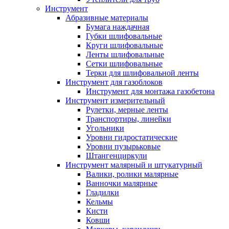
Инструмент
Абразивные материалы
Бумага наждачная
Губки шлифовальные
Круги шлифовальные
Ленты шлифовальные
Сетки шлифовальные
Терки для шлифовальной ленты
Инструмент для газоблоков
Инструмент для монтажа газобетона
Инструмент измерительный
Рулетки, мерные ленты
Транспортиры, линейки
Угольники
Уровни гидростатические
Уровни пузырьковые
Штангенциркули
Инструмент малярный и штукатурный
Валики, ролики малярные
Ванночки малярные
Гладилки
Кельмы
Кисти
Ковши