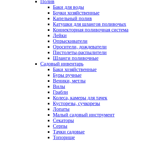
Полив
Баки для воды
Бочки хозяйственные
Капельный полив
Катушки для шлангов поливочых
Коннекторная поливочная система
Лейки
Опрыскиватели
Оросители, дождеватели
Пистолеты-распылители
Шланги поливочные
Садовый инвентарь
Баки хозяйственные
Буры ручные
Веники, метлы
Вилы
Грабли
Колеса, камеры для тачек
Кусторезы, сучкорезы
Лопаты
Малый садовый инструмент
Секаторы
Серпы
Тачки садовые
Топорище