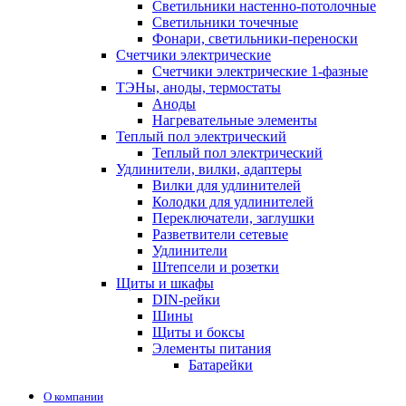
Светильники настенно-потолочные
Светильники точечные
Фонари, светильники-переноски
Счетчики электрические
Счетчики электрические 1-фазные
ТЭНы, аноды, термостаты
Аноды
Нагревательные элементы
Теплый пол электрический
Теплый пол электрический
Удлинители, вилки, адаптеры
Вилки для удлинителей
Колодки для удлинителей
Переключатели, заглушки
Разветвители сетевые
Удлинители
Штепсели и розетки
Щиты и шкафы
DIN-рейки
Шины
Щиты и боксы
Элементы питания
Батарейки
О компании