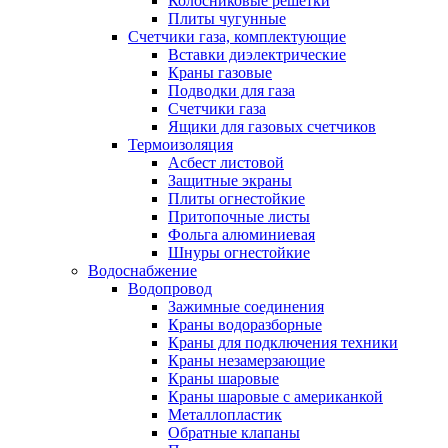
Колосниковые решетки
Плиты чугунные
Счетчики газа, комплектующие
Вставки диэлектрические
Краны газовые
Подводки для газа
Счетчики газа
Ящики для газовых счетчиков
Термоизоляция
Асбест листовой
Защитные экраны
Плиты огнестойкие
Притопочные листы
Фольга алюминиевая
Шнуры огнестойкие
Водоснабжение
Водопровод
Зажимные соединения
Краны водоразборные
Краны для подключения техники
Краны незамерзающие
Краны шаровые
Краны шаровые с американкой
Металлопластик
Обратные клапаны