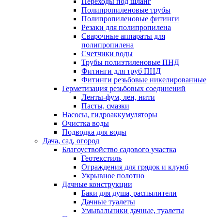
Переходы под шланг
Полипропиленовые трубы
Полипропиленовые фитинги
Резаки для полипропилена
Сварочные аппараты для
полипропилена
Счетчики воды
Трубы полиэтиленовые ПНД
Фитинги для труб ПНД
Фитинги резьбовые никелированные
Герметизация резьбовых соединений
Ленты-фум, лен, нити
Пасты, смазки
Насосы, гидроаккумуляторы
Очистка воды
Подводка для воды
Дача, сад, огород
Благоуствойство садового участка
Геотекстиль
Ограждения для грядок и клумб
Укрывное полотно
Дачные конструкции
Баки для душа, распылители
Дачные туалеты
Умывальники дачные, туалеты