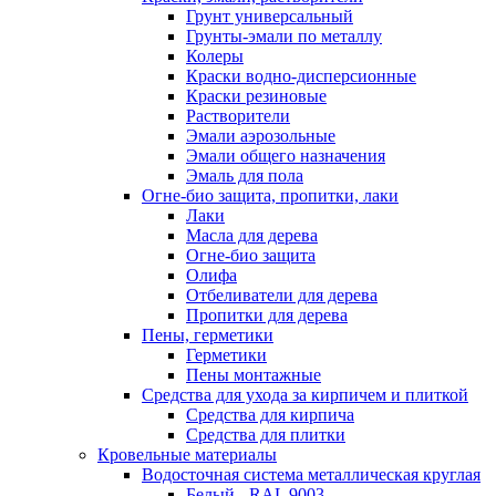
Грунт универсальный
Грунты-эмали по металлу
Колеры
Краски водно-дисперсионные
Краски резиновые
Растворители
Эмали аэрозольные
Эмали общего назначения
Эмаль для пола
Огне-био защита, пропитки, лаки
Лаки
Масла для дерева
Огне-био защита
Олифа
Отбеливатели для дерева
Пропитки для дерева
Пены, герметики
Герметики
Пены монтажные
Средства для ухода за кирпичем и плиткой
Средства для кирпича
Средства для плитки
Кровельные материалы
Водосточная система металлическая круглая
Белый - RAL 9003