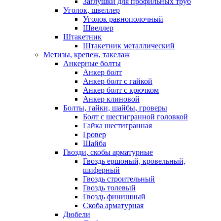
Заглушки для профильных труб
Уголок, швеллер
Уголок равнополочный
Швеллер
Штакетник
Штакетник металлический
Метизы, крепеж, такелаж
Анкерные болты
Анкер болт
Анкер болт с гайкой
Анкер болт с крючком
Анкер клиновой
Болты, гайки, шайбы, гроверы
Болт c шестигранной головкой
Гайка шестигранная
Гровер
Шайба
Гвозди, скобы арматурные
Гвоздь ершоный, кровельный,
шиферный
Гвоздь строительный
Гвоздь толевый
Гвоздь финишный
Скоба арматурная
Дюбели