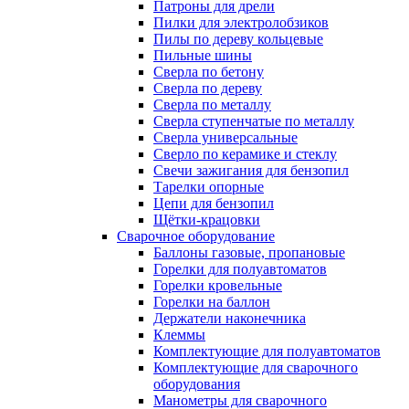
Патроны для дрели
Пилки для электролобзиков
Пилы по дереву кольцевые
Пильные шины
Сверла по бетону
Сверла по дереву
Сверла по металлу
Сверла ступенчатые по металлу
Сверла универсальные
Сверло по керамике и стеклу
Свечи зажигания для бензопил
Тарелки опорные
Цепи для бензопил
Щётки-крацовки
Сварочное оборудование
Баллоны газовые, пропановые
Горелки для полуавтоматов
Горелки кровельные
Горелки на баллон
Держатели наконечника
Клеммы
Комплектующие для полуавтоматов
Комплектующие для сварочного
оборудования
Манометры для сварочного