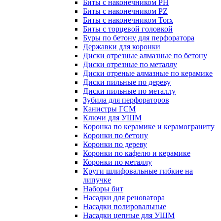
Биты с наконечником PH
Биты с наконечником PZ
Биты с наконечником Torx
Биты с торцевой головкой
Буры по бетону для перфоратора
Державки для коронки
Диски отрезные алмазные по бетону
Диски отрезные по металлу
Диски отреные алмазные по керамике
Диски пильные по дереву
Диски пильные по металлу
Зубила для перфораторов
Канистры ГСМ
Ключи для УШМ
Коронка по керамике и керамограниту
Коронки по бетону
Коронки по дереву
Коронки по кафелю и керамике
Коронки по металлу
Круги шлифовальные гибкие на
липучке
Наборы бит
Насадки для реноватора
Насадки полировальные
Насадки цепные для УШМ