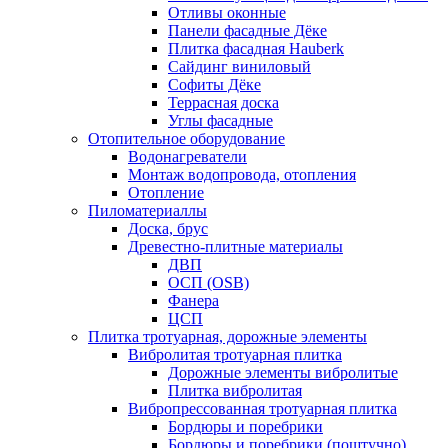
Отливы оконные
Панели фасадные Дёке
Плитка фасадная Hauberk
Сайдинг виниловый
Софиты Дёке
Террасная доска
Углы фасадные
Отопительное оборудование
Водонагреватели
Монтаж водопровода, отопления
Отопление
Пиломатериаллы
Доска, брус
Древестно-плитные материалы
ДВП
ОСП (OSB)
Фанера
ЦСП
Плитка тротуарная, дорожные элементы
Вибролитая тротуарная плитка
Дорожные элементы вибролитые
Плитка вибролитая
Вибропрессованная тротуарная плитка
Бордюры и поребрики
Бордюры и поребрики (поштучно)