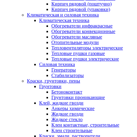
Кирпич рядовой (поштучно)
Кирпич рядовой (упаковки)
Климатическая и силовая техника
Климатическая техника
Обогреватели инфракрасные
Обогреватели конвекционные
Обогреватели масляные
Отопительные модули
Тепловентиляторы электрические
Тепловые пушки газовые
Тепловые пушки электрические
Силовая техника
Генераторы
Стабилизаторы
Краски, грунтовки, пены
Грунтовки
Бетоноконтакт
Грунтовки проникающие
Клей, жидкие гвозди
Анкеры химические
Жидкие гвозди
Жидкое стекло
Клеи контактные, строительные
Клеи строительные
Краски, эмали, растворители