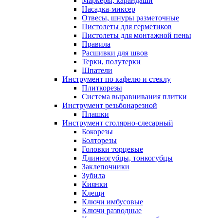
Маркеры, карандаши
Насадка-миксер
Отвесы, шнуры разметочные
Пистолеты для герметиков
Пистолеты для монтажной пены
Правила
Расшивки для швов
Терки, полутерки
Шпатели
Инструмент по кафелю и стеклу
Плиткорезы
Система выравнивания плитки
Инструмент резьбонарезной
Плашки
Инструмент столярно-слесарный
Бокорезы
Болторезы
Головки торцевые
Длинногубцы, тонкогубцы
Заклепочники
Зубила
Киянки
Клещи
Ключи имбусовые
Ключи разводные