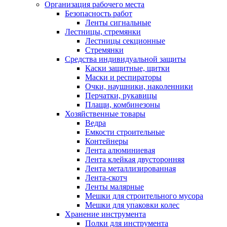
Организация рабочего места
Безопасность работ
Ленты сигнальные
Лестницы, стремянки
Лестницы секционные
Стремянки
Средства индивидуальной защиты
Каски защитные, щитки
Маски и респираторы
Очки, наушники, наколенники
Перчатки, рукавицы
Плащи, комбинезоны
Хозяйственные товары
Ведра
Емкости строительные
Контейнеры
Лента алюминиевая
Лента клейкая двусторонняя
Лента металлизированная
Лента-скотч
Ленты малярные
Мешки для строительного мусора
Мешки для упаковки колес
Хранение инструмента
Полки для инструмента