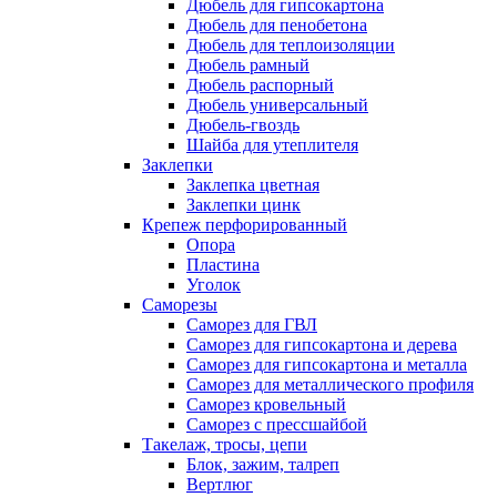
Дюбель для гипсокартона
Дюбель для пенобетона
Дюбель для теплоизоляции
Дюбель рамный
Дюбель распорный
Дюбель универсальный
Дюбель-гвоздь
Шайба для утеплителя
Заклепки
Заклепка цветная
Заклепки цинк
Крепеж перфорированный
Опора
Пластина
Уголок
Саморезы
Саморез для ГВЛ
Саморез для гипсокартона и дерева
Саморез для гипсокартона и металла
Саморез для металлического профиля
Саморез кровельный
Саморез с прессшайбой
Такелаж, тросы, цепи
Блок, зажим, талреп
Вертлюг