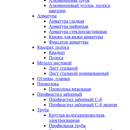
Алюминиевая труба
Алюминиевый уголок, полоса,
швеллер
Арматура
Арматура гладкая
Арматура рифленая
Арматура стеклопластиковая
Крюки для вязки арматуры
Фиксатор арматуры
Квадрат, полоса
Квадрат
Полоса
Металл листовой
Лист стальной
Лист стальной оцинкованный
Отливы, планки
Проволока
Проволока вязальная
Профнастил заборный
Профнастил заборный С-8
Профнастил заборный С-8 эконом
Труба
Круглая водогазопроводная,
электросварная
Профильная труба