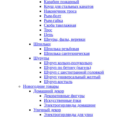
Карабин пожарный
Коуш для стальных канатов
Наконечник троса
Рым-болт
Рым-гайка
Скоба такелажная
Трос
Цепь
Шнуры, фалы, веревки
Шпильки
Шпилька резьбовая
Шпилька сантехническая
Шурупы
Шуруп кольцо-полукольцо
Шуруп по бетону (нагель)
Шуруп с шестигранной головкой
Шуруп универсальный желтый
Шуруп-костыль
Новогодние товары
Домашний декор
Декоративные фигуры
Искусственные ёлки
Электрогирлянды домашние
Уличный декор
Электрогирлянды для улиц