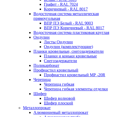
Графит - RAL 7024
Коричневый - RAL 8017
Водосточная система металлическая
прямоугольная
ВПР ПЭ Белый - RAL 9003
ВПР ПЭ Коричневый - RAL 8017
Водосточная система пластиковая круглая
Ондулин
Листы Ондулин
Ондулин (комплектующие)
Планки кровельные, снегозадержатели
Планки и коньки кровельные
Снегозадержатели
Поликарбонат
Профнастил кровельный
Профнастил кровельный МР -20R
Черепица
Черепица гибкая
Черепица гибкая элементы отделки
Шифер
Шифер волновой
Шифер плоский
Металлопрокат
Алюминиевый металлопрокат