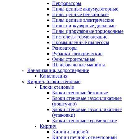
Перфораторы
Пилы цепные аккумуляторные
Пилы цепные бензиновые
Пилы цепные электрические
Пилы циркулярные дисковые
Пилы циркулярные торцовочные
Пистолеты термоклеящие
Промышленные пылесосы
Реноваторы
Рубанки электрические
Фены строительные
Шлифовальные машины
Канализация, водоотведение
Канализация
Кирпич, блоки стеновые
Блоки стеновые
Блоки стеновые бетонные
Блоки стеновые газосиликатные
(поштучно)
Блоки стеновые газосиликатные
(упаковки)
Блоки стеновые керамические
Кирпич
Кирпич лицевой
Кирпич печной, огнеупорный