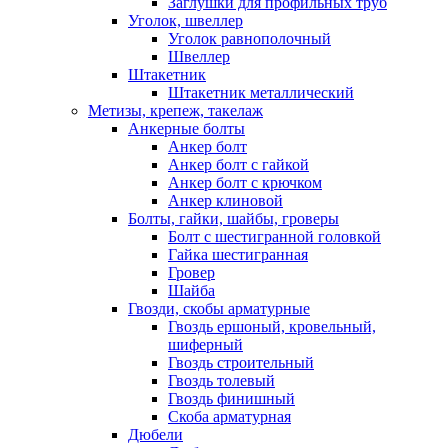
Заглушки для профильных труб
Уголок, швеллер
Уголок равнополочный
Швеллер
Штакетник
Штакетник металлический
Метизы, крепеж, такелаж
Анкерные болты
Анкер болт
Анкер болт с гайкой
Анкер болт с крючком
Анкер клиновой
Болты, гайки, шайбы, гроверы
Болт c шестигранной головкой
Гайка шестигранная
Гровер
Шайба
Гвозди, скобы арматурные
Гвоздь ершоный, кровельный,
шиферный
Гвоздь строительный
Гвоздь толевый
Гвоздь финишный
Скоба арматурная
Дюбели