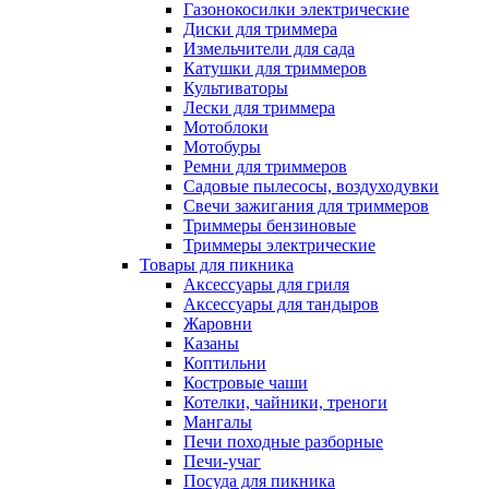
Газонокосилки электрические
Диски для триммера
Измельчители для сада
Катушки для триммеров
Культиваторы
Лески для триммера
Мотоблоки
Мотобуры
Ремни для триммеров
Садовые пылесосы, воздуходувки
Свечи зажигания для триммеров
Триммеры бензиновые
Триммеры электрические
Товары для пикника
Аксессуары для гриля
Аксессуары для тандыров
Жаровни
Казаны
Коптильни
Костровые чаши
Котелки, чайники, треноги
Мангалы
Печи походные разборные
Печи-учаг
Посуда для пикника