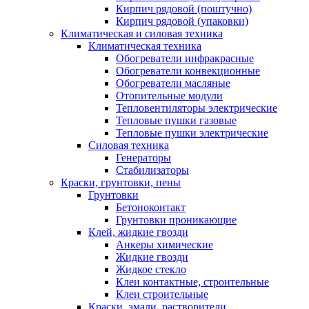
Кирпич рядовой (поштучно)
Кирпич рядовой (упаковки)
Климатическая и силовая техника
Климатическая техника
Обогреватели инфракрасные
Обогреватели конвекционные
Обогреватели масляные
Отопительные модули
Тепловентиляторы электрические
Тепловые пушки газовые
Тепловые пушки электрические
Силовая техника
Генераторы
Стабилизаторы
Краски, грунтовки, пены
Грунтовки
Бетоноконтакт
Грунтовки проникающие
Клей, жидкие гвозди
Анкеры химические
Жидкие гвозди
Жидкое стекло
Клеи контактные, строительные
Клеи строительные
Краски, эмали, растворители