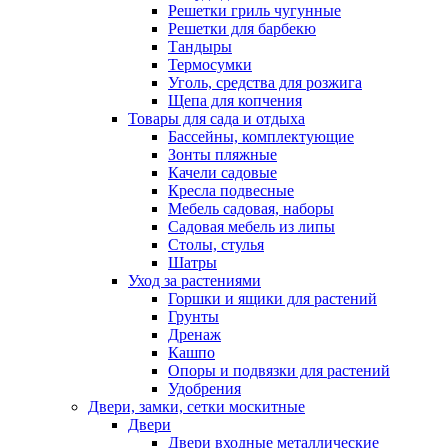
Решетки гриль чугунные
Решетки для барбекю
Тандыры
Термосумки
Уголь, средства для розжига
Щепа для копчения
Товары для сада и отдыха
Бассейны, комплектующие
Зонты пляжные
Качели садовые
Кресла подвесные
Мебель садовая, наборы
Садовая мебель из липы
Столы, стулья
Шатры
Уход за растениями
Горшки и ящики для растений
Грунты
Дренаж
Кашпо
Опоры и подвязки для растений
Удобрения
Двери, замки, сетки москитные
Двери
Двери входные металлические