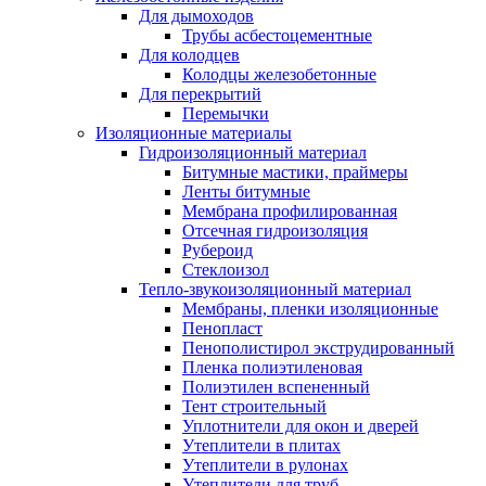
Для дымоходов
Трубы асбестоцементные
Для колодцев
Колодцы железобетонные
Для перекрытий
Перемычки
Изоляционные материалы
Гидроизоляционный материал
Битумные мастики, праймеры
Ленты битумные
Мембрана профилированная
Отсечная гидроизоляция
Рубероид
Стеклоизол
Тепло-звукоизоляционный материал
Мембраны, пленки изоляционные
Пенопласт
Пенополистирол экструдированный
Пленка полиэтиленовая
Полиэтилен вспененный
Тент строительный
Уплотнители для окон и дверей
Утеплители в плитах
Утеплители в рулонах
Утеплители для труб