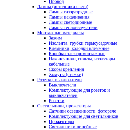
Провод
Лампы (источники света)
Лампы газоразрядные
Лампы накаливания
Лампы светодиодные
Лампы теплоизлучатели
Монтажные материалы
Зажим
Изолента, трубки термоусадочные
Клемники, колодки клеммные
Коробки электромонтажные
Наконечники, гильзы, изоляторы
кабельные
Скобы крепления
Хомуты (стяжки)
Розетки, выключатели
Выключатели
Комплектующие для розеток и
выключателей
Розетки
Светильники, прожекторы
Датчики освещенности, фотореле
Комплектующие для светильников
Прожекторы
Светильники линейные