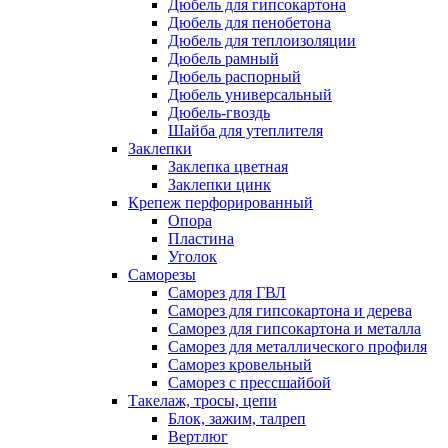
Дюбель для гипсокартона
Дюбель для пенобетона
Дюбель для теплоизоляции
Дюбель рамный
Дюбель распорный
Дюбель универсальный
Дюбель-гвоздь
Шайба для утеплителя
Заклепки
Заклепка цветная
Заклепки цинк
Крепеж перфорированный
Опора
Пластина
Уголок
Саморезы
Саморез для ГВЛ
Саморез для гипсокартона и дерева
Саморез для гипсокартона и металла
Саморез для металлического профиля
Саморез кровельный
Саморез с прессшайбой
Такелаж, тросы, цепи
Блок, зажим, талреп
Вертлюг