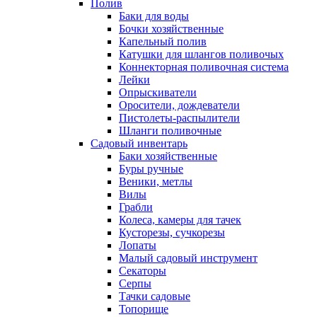
Полив
Баки для воды
Бочки хозяйственные
Капельный полив
Катушки для шлангов поливочых
Коннекторная поливочная система
Лейки
Опрыскиватели
Оросители, дождеватели
Пистолеты-распылители
Шланги поливочные
Садовый инвентарь
Баки хозяйственные
Буры ручные
Веники, метлы
Вилы
Грабли
Колеса, камеры для тачек
Кусторезы, сучкорезы
Лопаты
Малый садовый инструмент
Секаторы
Серпы
Тачки садовые
Топорище