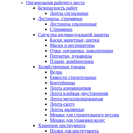
Организация рабочего места
Безопасность работ
Ленты сигнальные
Лестницы, стремянки
Лестницы секционные
Стремянки
Средства индивидуальной защиты
Каски защитные, щитки
Маски и респираторы
Очки, наушники, наколенники
Перчатки, рукавицы
Плащи, комбинезоны
Хозяйственные товары
Ведра
Емкости строительные
Контейнеры
Лента алюминиевая
Лента клейкая двусторонняя
Лента металлизированная
Лента-скотч
Ленты малярные
Мешки для строительного мусора
Мешки для упаковки колес
Хранение инструмента
Полки для инструмента