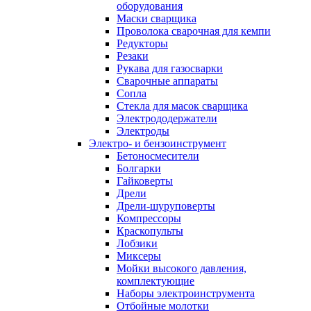
оборудования
Маски сварщика
Проволока сварочная для кемпи
Редукторы
Резаки
Рукава для газосварки
Сварочные аппараты
Сопла
Стекла для масок сварщика
Электрододержатели
Электроды
Электро- и бензоинструмент
Бетоносмесители
Болгарки
Гайковерты
Дрели
Дрели-шуруповерты
Компрессоры
Краскопульты
Лобзики
Миксеры
Мойки высокого давления,
комплектующие
Наборы электроинструмента
Отбойные молотки