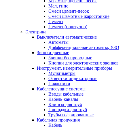
Керамзит, щебень, песок
Мел, гипс
Смеси цемент-песок
Смеси шамотные жаростойкие
Цемент
Цемент (поштучно)
Электрика
Выключатели автоматические
Автоматы
Дифференциальные автоматы, УЗО
Звонки дверные
Звонки беспроводные
Кнопки для электрических звонков
Инструмент, измерительные приборы
Мультиметры
Отвертки индикаторные
Паяльники
Кабеленесущие системы
Вводы кабельные
Кабель-каналы
Клипсы для труб
Площадки для труб
Трубы гофрированные
Кабельная продукция
Кабель