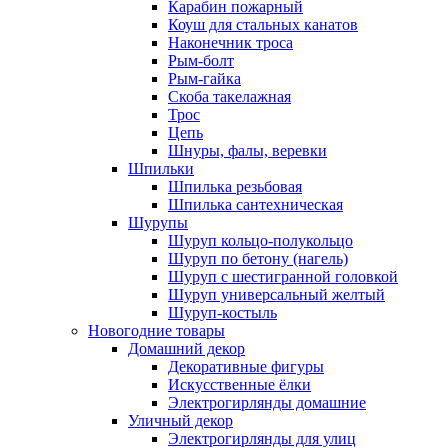
Карабин пожарный
Коуш для стальных канатов
Наконечник троса
Рым-болт
Рым-гайка
Скоба такелажная
Трос
Цепь
Шнуры, фалы, веревки
Шпильки
Шпилька резьбовая
Шпилька сантехническая
Шурупы
Шуруп кольцо-полукольцо
Шуруп по бетону (нагель)
Шуруп с шестигранной головкой
Шуруп универсальный желтый
Шуруп-костыль
Новогодние товары
Домашний декор
Декоративные фигуры
Искусственные ёлки
Электрогирлянды домашние
Уличный декор
Электрогирлянды для улиц