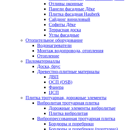
Отливы оконные
Панели фасадные Дёке
Плитка фасадная Hauberk
Сайдинг виниловый
Софиты Дёке
Террасная доска
Углы фасадные
Отопительное оборудование
Водонагреватели
Монтаж водопровода, отопления
Отопление
Пиломатериаллы
Доска, брус
Древестно-плитные материалы
ДВП
ОСП (OSB)
Фанера
ЦСП
Плитка тротуарная, дорожные элементы
Вибролитая тротуарная плитка
Дорожные элементы вибролитые
Плитка вибролитая
Вибропрессованная тротуарная плитка
Бордюры и поребрики
Бордюры и поребрики (поштучно)