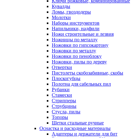
Ключи рожковые, комбинированные
Кувалды
Ломы, гвоздодеры
Молотки
Наборы инструментов
Напильники, надфили
Ножи строительные и лезвия
Ножницы по металлу
Ножовки по гипсокартону
Ножовки по металлу
Ножовки по пеноблоку
Ножовки, пилы по дереву
Отвертки
Пистолеты скобозабивные, скобы
Плоскогубцы
Полотна для сабельных пил
Рубанки
Стамески
Стрипперы
Струбцины
Стусла, пилы
Топоры
Щетки стальные ручные
Оснастка и расходные материалы
Адаптеры и держатели для бит