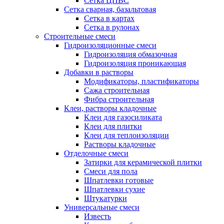
Сетка ЦПВС
Сетка сварная, базальтовая
Сетка в картах
Сетка в рулонах
Строительные смеси
Гидроизоляционные смеси
Гидроизоляция обмазочная
Гидроизоляция проникающая
Добавки в растворы
Модификаторы, пластификаторы
Сажа строительная
Фибра строительная
Клеи, растворы кладочные
Клеи для газосиликата
Клеи для плитки
Клеи для теплоизоляции
Растворы кладочные
Отделочные смеси
Затирки для керамической плитки
Смеси для пола
Шпатлевки готовые
Шпатлевки сухие
Штукатурки
Универсальные смеси
Известь