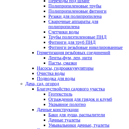
Переходы под шланг
Полипропиленовые трубы
Полипропиленовые фитинги
Резаки для полипропилена
Сварочные аппараты для
полипропилена
Счетчики воды
Трубы полиэтиленовые ПНД
Фитинги для труб ПНД
Фитинги резьбовые никелированные
Герметизация резьбовых соединений
Ленты-фум, лен, нити
Пасты, смазки
Насосы, гидроаккумуляторы
Очистка воды
Подводка для воды
Дача, сад, огород
Благоуствойство садового участка
Геотекстиль
Ограждения для грядок и клумб
Укрывное полотно
Дачные конструкции
Баки для душа, распылители
Дачные туалеты
Умывальники дачные, туалеты