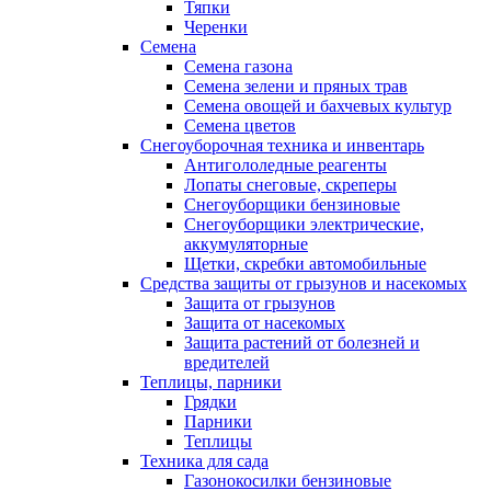
Тяпки
Черенки
Семена
Семена газона
Семена зелени и пряных трав
Семена овощей и бахчевых культур
Семена цветов
Снегоуборочная техника и инвентарь
Антигололедные реагенты
Лопаты снеговые, скреперы
Снегоуборщики бензиновые
Снегоуборщики электрические,
аккумуляторные
Щетки, скребки автомобильные
Средства защиты от грызунов и насекомых
Защита от грызунов
Защита от насекомых
Защита растений от болезней и
вредителей
Теплицы, парники
Грядки
Парники
Теплицы
Техника для сада
Газонокосилки бензиновые