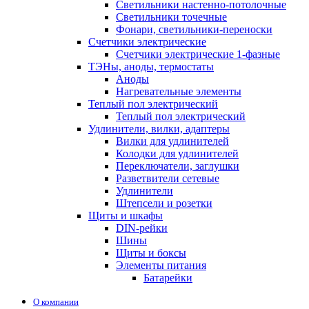
Светильники настенно-потолочные
Светильники точечные
Фонари, светильники-переноски
Счетчики электрические
Счетчики электрические 1-фазные
ТЭНы, аноды, термостаты
Аноды
Нагревательные элементы
Теплый пол электрический
Теплый пол электрический
Удлинители, вилки, адаптеры
Вилки для удлинителей
Колодки для удлинителей
Переключатели, заглушки
Разветвители сетевые
Удлинители
Штепсели и розетки
Щиты и шкафы
DIN-рейки
Шины
Щиты и боксы
Элементы питания
Батарейки
О компании