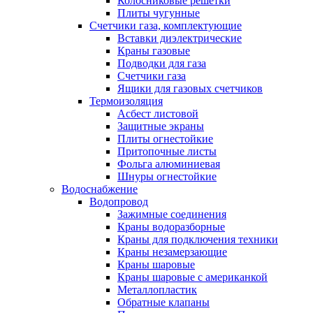
Колосниковые решетки
Плиты чугунные
Счетчики газа, комплектующие
Вставки диэлектрические
Краны газовые
Подводки для газа
Счетчики газа
Ящики для газовых счетчиков
Термоизоляция
Асбест листовой
Защитные экраны
Плиты огнестойкие
Притопочные листы
Фольга алюминиевая
Шнуры огнестойкие
Водоснабжение
Водопровод
Зажимные соединения
Краны водоразборные
Краны для подключения техники
Краны незамерзающие
Краны шаровые
Краны шаровые с американкой
Металлопластик
Обратные клапаны