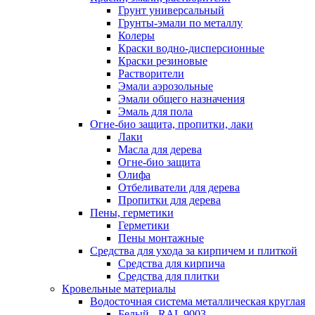
Грунт универсальный
Грунты-эмали по металлу
Колеры
Краски водно-дисперсионные
Краски резиновые
Растворители
Эмали аэрозольные
Эмали общего назначения
Эмаль для пола
Огне-био защита, пропитки, лаки
Лаки
Масла для дерева
Огне-био защита
Олифа
Отбеливатели для дерева
Пропитки для дерева
Пены, герметики
Герметики
Пены монтажные
Средства для ухода за кирпичем и плиткой
Средства для кирпича
Средства для плитки
Кровельные материалы
Водосточная система металлическая круглая
Белый - RAL 9003