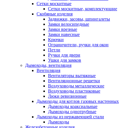
Сетки москитные
Сетки москитные, комплектующие
Скобяные изделия
Задвижки, засовы, шпингалеты
Замки велосипедные
Замки врезные
Замки навесные
Крючки
Ограничители, ручки для окон
Петли
Ручки для двери
Ушки для замков
Дымоходы, вентиляция
Вентиляция
Вентиляторы вытяжные
Вентиляционные решетки
Воздуховоды металлические
Воздуховоды пластиковые
Люки ревизионные
Дымоходы для котлов газовых настенных
Дымоходы коаксиальные
Дымоходы однотрубные
Дымоходы из нержавеющей стали
Дымоходы
Железобетонные изделия