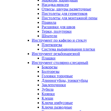
Маркеры, карандаши
Насадка-миксер
Отвесы, шнуры разметочные
Пистолеты для герметиков
Пистолеты для монтажной пены
Правила
Расшивки для швов
Терки, полутерки
Шпатели
Инструмент по кафелю и стеклу
Плиткорезы
Система выравнивания плитки
Инструмент резьбонарезной
Плашки
Инструмент столярно-слесарный
Бокорезы
Болторезы
Головки торцевые
Длинногубцы, тонкогубцы
Заклепочники
Зубила
Киянки
Клещи
Ключи имбусовые
Ключи разводные