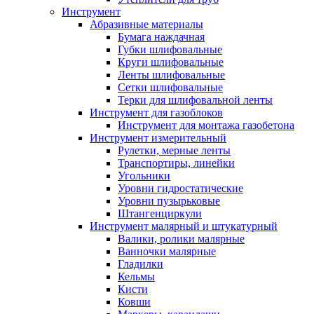
Инструмент
Абразивные материалы
Бумага наждачная
Губки шлифовальные
Круги шлифовальные
Ленты шлифовальные
Сетки шлифовальные
Терки для шлифовальной ленты
Инструмент для газоблоков
Инструмент для монтажа газобетона
Инструмент измерительный
Рулетки, мерные ленты
Транспортиры, линейки
Угольники
Уровни гидростатические
Уровни пузырьковые
Штангенциркули
Инструмент малярный и штукатурный
Валики, ролики малярные
Ванночки малярные
Гладилки
Кельмы
Кисти
Ковши