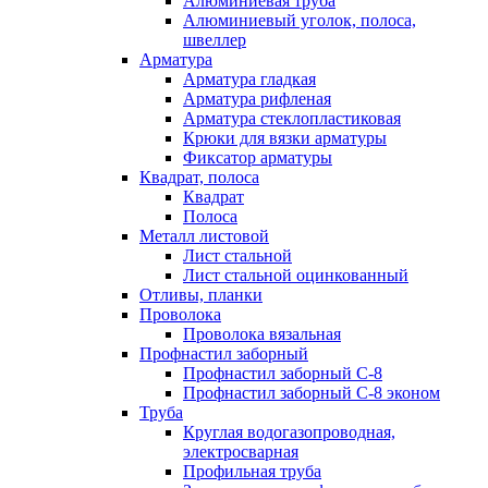
Алюминиевая труба
Алюминиевый уголок, полоса,
швеллер
Арматура
Арматура гладкая
Арматура рифленая
Арматура стеклопластиковая
Крюки для вязки арматуры
Фиксатор арматуры
Квадрат, полоса
Квадрат
Полоса
Металл листовой
Лист стальной
Лист стальной оцинкованный
Отливы, планки
Проволока
Проволока вязальная
Профнастил заборный
Профнастил заборный С-8
Профнастил заборный С-8 эконом
Труба
Круглая водогазопроводная,
электросварная
Профильная труба