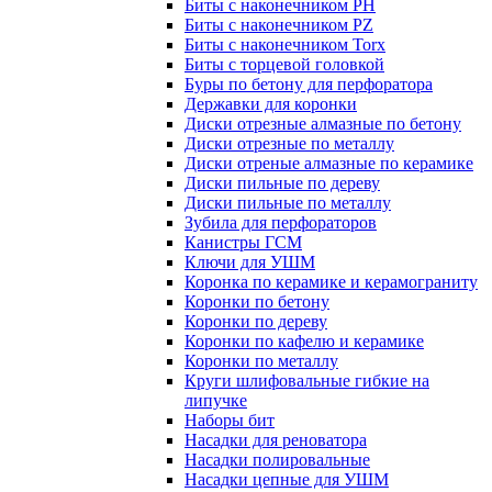
Биты с наконечником PH
Биты с наконечником PZ
Биты с наконечником Torx
Биты с торцевой головкой
Буры по бетону для перфоратора
Державки для коронки
Диски отрезные алмазные по бетону
Диски отрезные по металлу
Диски отреные алмазные по керамике
Диски пильные по дереву
Диски пильные по металлу
Зубила для перфораторов
Канистры ГСМ
Ключи для УШМ
Коронка по керамике и керамограниту
Коронки по бетону
Коронки по дереву
Коронки по кафелю и керамике
Коронки по металлу
Круги шлифовальные гибкие на
липучке
Наборы бит
Насадки для реноватора
Насадки полировальные
Насадки цепные для УШМ