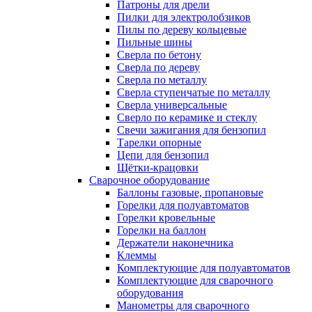
Патроны для дрели
Пилки для электролобзиков
Пилы по дереву кольцевые
Пильные шины
Сверла по бетону
Сверла по дереву
Сверла по металлу
Сверла ступенчатые по металлу
Сверла универсальные
Сверло по керамике и стеклу
Свечи зажигания для бензопил
Тарелки опорные
Цепи для бензопил
Щётки-крацовки
Сварочное оборудование
Баллоны газовые, пропановые
Горелки для полуавтоматов
Горелки кровельные
Горелки на баллон
Держатели наконечника
Клеммы
Комплектующие для полуавтоматов
Комплектующие для сварочного
оборудования
Манометры для сварочного