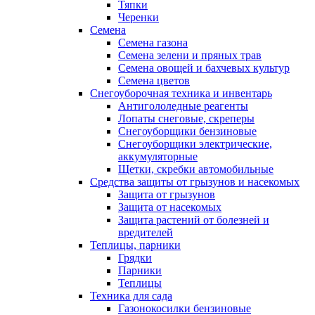
Тяпки
Черенки
Семена
Семена газона
Семена зелени и пряных трав
Семена овощей и бахчевых культур
Семена цветов
Снегоуборочная техника и инвентарь
Антигололедные реагенты
Лопаты снеговые, скреперы
Снегоуборщики бензиновые
Снегоуборщики электрические,
аккумуляторные
Щетки, скребки автомобильные
Средства защиты от грызунов и насекомых
Защита от грызунов
Защита от насекомых
Защита растений от болезней и
вредителей
Теплицы, парники
Грядки
Парники
Теплицы
Техника для сада
Газонокосилки бензиновые