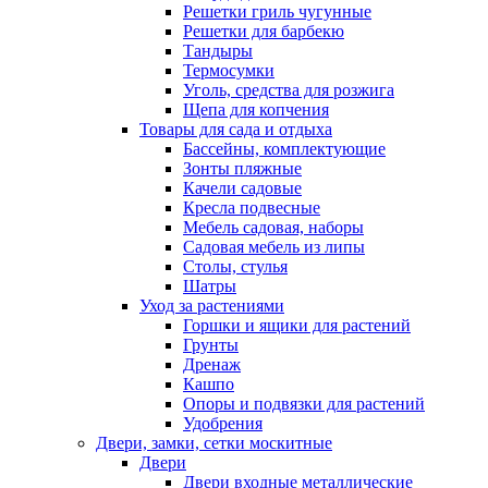
Решетки гриль чугунные
Решетки для барбекю
Тандыры
Термосумки
Уголь, средства для розжига
Щепа для копчения
Товары для сада и отдыха
Бассейны, комплектующие
Зонты пляжные
Качели садовые
Кресла подвесные
Мебель садовая, наборы
Садовая мебель из липы
Столы, стулья
Шатры
Уход за растениями
Горшки и ящики для растений
Грунты
Дренаж
Кашпо
Опоры и подвязки для растений
Удобрения
Двери, замки, сетки москитные
Двери
Двери входные металлические