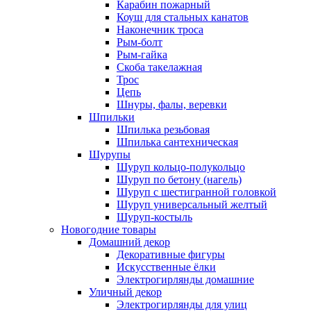
Карабин пожарный
Коуш для стальных канатов
Наконечник троса
Рым-болт
Рым-гайка
Скоба такелажная
Трос
Цепь
Шнуры, фалы, веревки
Шпильки
Шпилька резьбовая
Шпилька сантехническая
Шурупы
Шуруп кольцо-полукольцо
Шуруп по бетону (нагель)
Шуруп с шестигранной головкой
Шуруп универсальный желтый
Шуруп-костыль
Новогодние товары
Домашний декор
Декоративные фигуры
Искусственные ёлки
Электрогирлянды домашние
Уличный декор
Электрогирлянды для улиц