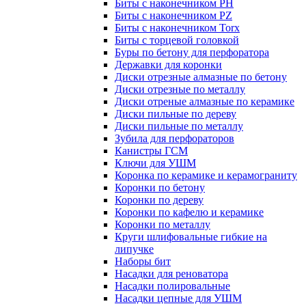
Биты с наконечником PH
Биты с наконечником PZ
Биты с наконечником Torx
Биты с торцевой головкой
Буры по бетону для перфоратора
Державки для коронки
Диски отрезные алмазные по бетону
Диски отрезные по металлу
Диски отреные алмазные по керамике
Диски пильные по дереву
Диски пильные по металлу
Зубила для перфораторов
Канистры ГСМ
Ключи для УШМ
Коронка по керамике и керамограниту
Коронки по бетону
Коронки по дереву
Коронки по кафелю и керамике
Коронки по металлу
Круги шлифовальные гибкие на
липучке
Наборы бит
Насадки для реноватора
Насадки полировальные
Насадки цепные для УШМ