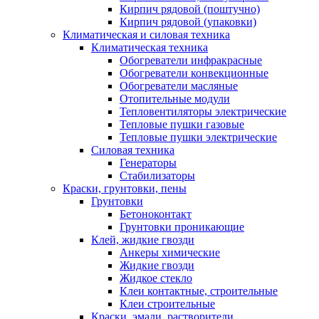
Кирпич рядовой (поштучно)
Кирпич рядовой (упаковки)
Климатическая и силовая техника
Климатическая техника
Обогреватели инфракрасные
Обогреватели конвекционные
Обогреватели масляные
Отопительные модули
Тепловентиляторы электрические
Тепловые пушки газовые
Тепловые пушки электрические
Силовая техника
Генераторы
Стабилизаторы
Краски, грунтовки, пены
Грунтовки
Бетоноконтакт
Грунтовки проникающие
Клей, жидкие гвозди
Анкеры химические
Жидкие гвозди
Жидкое стекло
Клеи контактные, строительные
Клеи строительные
Краски, эмали, растворители