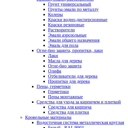
Грунт универсальный
Грунты-эмали по металлу
Колеры
Краски водно-дисперсионные
Краски резиновые
Растворители
Эмали аэрозольные
Эмали общего назначения
Эмаль для пола
Огне-био защита, пропитки, лаки
Лаки
Масла для дерева
Огне-био защита
Олифа
Отбеливатели для дерева
Пропитки для дерева
Пены, герметики
Герметики
Пены монтажные
Средства для ухода за кирпичем и плиткой
Средства для кирпича
Средства для плитки
Кровельные материалы
Водосточная система металлическая круглая
Белый - RAL 9003