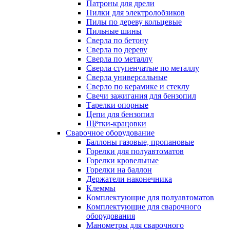
Патроны для дрели
Пилки для электролобзиков
Пилы по дереву кольцевые
Пильные шины
Сверла по бетону
Сверла по дереву
Сверла по металлу
Сверла ступенчатые по металлу
Сверла универсальные
Сверло по керамике и стеклу
Свечи зажигания для бензопил
Тарелки опорные
Цепи для бензопил
Щётки-крацовки
Сварочное оборудование
Баллоны газовые, пропановые
Горелки для полуавтоматов
Горелки кровельные
Горелки на баллон
Держатели наконечника
Клеммы
Комплектующие для полуавтоматов
Комплектующие для сварочного
оборудования
Манометры для сварочного