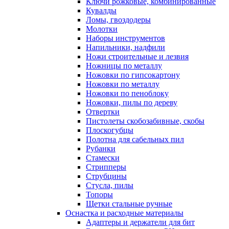
Ключи рожковые, комбинированные
Кувалды
Ломы, гвоздодеры
Молотки
Наборы инструментов
Напильники, надфили
Ножи строительные и лезвия
Ножницы по металлу
Ножовки по гипсокартону
Ножовки по металлу
Ножовки по пеноблоку
Ножовки, пилы по дереву
Отвертки
Пистолеты скобозабивные, скобы
Плоскогубцы
Полотна для сабельных пил
Рубанки
Стамески
Стрипперы
Струбцины
Стусла, пилы
Топоры
Щетки стальные ручные
Оснастка и расходные материалы
Адаптеры и держатели для бит