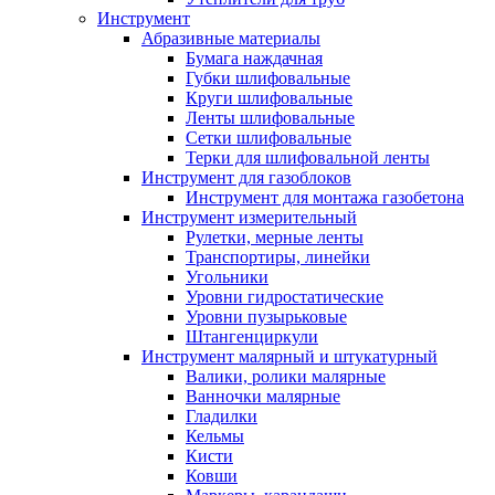
Инструмент
Абразивные материалы
Бумага наждачная
Губки шлифовальные
Круги шлифовальные
Ленты шлифовальные
Сетки шлифовальные
Терки для шлифовальной ленты
Инструмент для газоблоков
Инструмент для монтажа газобетона
Инструмент измерительный
Рулетки, мерные ленты
Транспортиры, линейки
Угольники
Уровни гидростатические
Уровни пузырьковые
Штангенциркули
Инструмент малярный и штукатурный
Валики, ролики малярные
Ванночки малярные
Гладилки
Кельмы
Кисти
Ковши