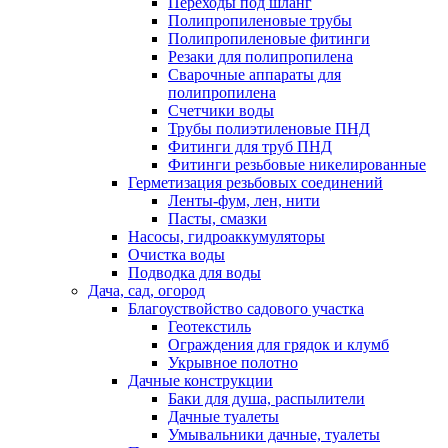
Переходы под шланг
Полипропиленовые трубы
Полипропиленовые фитинги
Резаки для полипропилена
Сварочные аппараты для
полипропилена
Счетчики воды
Трубы полиэтиленовые ПНД
Фитинги для труб ПНД
Фитинги резьбовые никелированные
Герметизация резьбовых соединений
Ленты-фум, лен, нити
Пасты, смазки
Насосы, гидроаккумуляторы
Очистка воды
Подводка для воды
Дача, сад, огород
Благоуствойство садового участка
Геотекстиль
Ограждения для грядок и клумб
Укрывное полотно
Дачные конструкции
Баки для душа, распылители
Дачные туалеты
Умывальники дачные, туалеты