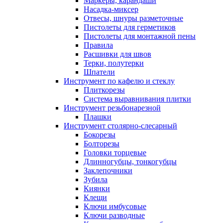
Маркеры, карандаши
Насадка-миксер
Отвесы, шнуры разметочные
Пистолеты для герметиков
Пистолеты для монтажной пены
Правила
Расшивки для швов
Терки, полутерки
Шпатели
Инструмент по кафелю и стеклу
Плиткорезы
Система выравнивания плитки
Инструмент резьбонарезной
Плашки
Инструмент столярно-слесарный
Бокорезы
Болторезы
Головки торцевые
Длинногубцы, тонкогубцы
Заклепочники
Зубила
Киянки
Клещи
Ключи имбусовые
Ключи разводные