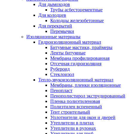
Для дымоходов
Трубы асбестоцементные
Для колодцев
Колодцы железобетонные
Для перекрытий
Перемычки
Изоляционные материалы
Гидроизоляционный материал
Битумные мастики, праймеры
Ленты битумные
Мембрана профилированная
Отсечная гидроизоляция
Рубероид
Стеклоизол
Тепло-звукоизоляционный материал
Мембраны, пленки изоляционные
Пенопласт
Пенополистирол экструдированный
Пленка полиэтиленовая
Полиэтилен вспененный
Тент строительный
Уплотнители для окон и дверей
Утеплители в плитах
Утеплители в рулонах
Утеплители для труб