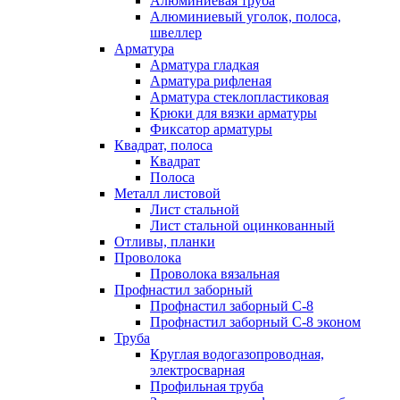
Алюминиевая труба
Алюминиевый уголок, полоса,
швеллер
Арматура
Арматура гладкая
Арматура рифленая
Арматура стеклопластиковая
Крюки для вязки арматуры
Фиксатор арматуры
Квадрат, полоса
Квадрат
Полоса
Металл листовой
Лист стальной
Лист стальной оцинкованный
Отливы, планки
Проволока
Проволока вязальная
Профнастил заборный
Профнастил заборный С-8
Профнастил заборный С-8 эконом
Труба
Круглая водогазопроводная,
электросварная
Профильная труба