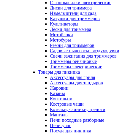
Газонокосилки электрические
Диски для триммера
Измельчители для сада
Катушки для триммеров
Культиваторы
Лески для триммера
Мотоблоки
Мотобуры
Ремни для триммеров
Садовые пылесосы, воздуходувки
Свечи зажигания для триммеров
Триммеры бензиновые
Триммеры электрические
Товары для пикника
Аксессуары для гриля
Аксессуары для тандыров
Жаровни
Казаны
Коптильни
Костровые чаши
Котелки, чайники, треноги
Мангалы
Печи походные разборные
Печи-учаг
Посуда для пикника