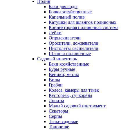
Полив
Баки для воды
Бочки хозяйственные
Капельный полив
Катушки для шлангов поливочых
Коннекторная поливочная система
Лейки
Опрыскиватели
Оросители, дождеватели
Пистолеты-распылители
Шланги поливочные
Садовый инвентарь
Баки хозяйственные
Буры ручные
Веники, метлы
Вилы
Грабли
Колеса, камеры для тачек
Кусторезы, сучкорезы
Лопаты
Малый садовый инструмент
Секаторы
Серпы
Тачки садовые
Топорище