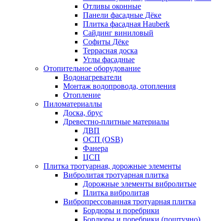
Отливы оконные
Панели фасадные Дёке
Плитка фасадная Hauberk
Сайдинг виниловый
Софиты Дёке
Террасная доска
Углы фасадные
Отопительное оборудование
Водонагреватели
Монтаж водопровода, отопления
Отопление
Пиломатериаллы
Доска, брус
Древестно-плитные материалы
ДВП
ОСП (OSB)
Фанера
ЦСП
Плитка тротуарная, дорожные элементы
Вибролитая тротуарная плитка
Дорожные элементы вибролитые
Плитка вибролитая
Вибропрессованная тротуарная плитка
Бордюры и поребрики
Бордюры и поребрики (поштучно)