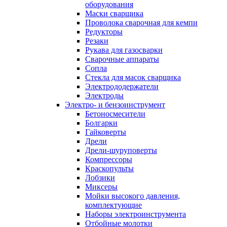
оборудования
Маски сварщика
Проволока сварочная для кемпи
Редукторы
Резаки
Рукава для газосварки
Сварочные аппараты
Сопла
Стекла для масок сварщика
Электрододержатели
Электроды
Электро- и бензоинструмент
Бетоносмесители
Болгарки
Гайковерты
Дрели
Дрели-шуруповерты
Компрессоры
Краскопульты
Лобзики
Миксеры
Мойки высокого давления,
комплектующие
Наборы электроинструмента
Отбойные молотки