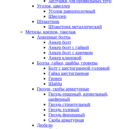
Заглушки для профильных труб
Уголок, швеллер
Уголок равнополочный
Швеллер
Штакетник
Штакетник металлический
Метизы, крепеж, такелаж
Анкерные болты
Анкер болт
Анкер болт с гайкой
Анкер болт с крючком
Анкер клиновой
Болты, гайки, шайбы, гроверы
Болт c шестигранной головкой
Гайка шестигранная
Гровер
Шайба
Гвозди, скобы арматурные
Гвоздь ершоный, кровельный,
шиферный
Гвоздь строительный
Гвоздь толевый
Гвоздь финишный
Скоба арматурная
Дюбели