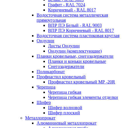
Графит - RAL 7024
Коричневый - RAL 8017
Водосточная система металлическая
прямоугольная
ВПР ПЭ Белый - RAL 9003
ВПР ПЭ Коричневый - RAL 8017
Водосточная система пластиковая круглая
Ондулин
Листы Ондулин
Ондулин (комплектующие)
Планки кровельные, снегозадержатели
Планки и коньки кровельные
Снегозадержатели
Поликарбонат
Профнастил кровельный
Профнастил кровельный МР -20R
Черепица
Черепица гибкая
Черепица гибкая элементы отделки
Шифер
Шифер волновой
Шифер плоский
Металлопрокат
Алюминиевый металлопрокат