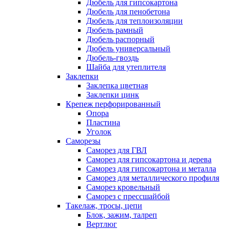
Дюбель для гипсокартона
Дюбель для пенобетона
Дюбель для теплоизоляции
Дюбель рамный
Дюбель распорный
Дюбель универсальный
Дюбель-гвоздь
Шайба для утеплителя
Заклепки
Заклепка цветная
Заклепки цинк
Крепеж перфорированный
Опора
Пластина
Уголок
Саморезы
Саморез для ГВЛ
Саморез для гипсокартона и дерева
Саморез для гипсокартона и металла
Саморез для металлического профиля
Саморез кровельный
Саморез с прессшайбой
Такелаж, тросы, цепи
Блок, зажим, талреп
Вертлюг