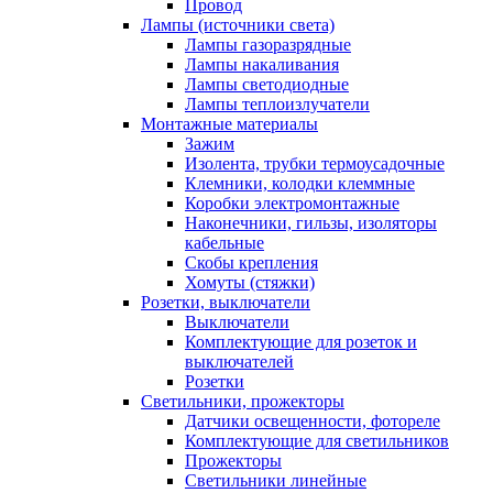
Провод
Лампы (источники света)
Лампы газоразрядные
Лампы накаливания
Лампы светодиодные
Лампы теплоизлучатели
Монтажные материалы
Зажим
Изолента, трубки термоусадочные
Клемники, колодки клеммные
Коробки электромонтажные
Наконечники, гильзы, изоляторы
кабельные
Скобы крепления
Хомуты (стяжки)
Розетки, выключатели
Выключатели
Комплектующие для розеток и
выключателей
Розетки
Светильники, прожекторы
Датчики освещенности, фотореле
Комплектующие для светильников
Прожекторы
Светильники линейные