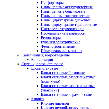
Перфораторы
Пилы цепные аккумуляторные
Пилы цепные бензиновые
Пилы цепные электрические
Пилы циркулярные дисковые
Пилы циркулярные торцовочные
Пистолеты термоклеящие
Промышленные пылесосы
Реноваторы
Рубанки электрические
Фены строительные
Шлифовальные машины
Канализация, водоотведение
Канализация
Кирпич, блоки стеновые
Блоки стеновые
Блоки стеновые бетонные
Блоки стеновые газосиликатные
(поштучно)
Блоки стеновые газосиликатные
(упаковки)
Блоки стеновые керамические
Кирпич
Кирпич лицевой
Кирпич печной, огнеупорный