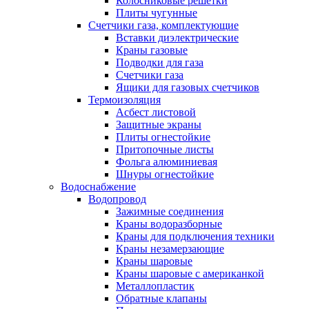
Колосниковые решетки
Плиты чугунные
Счетчики газа, комплектующие
Вставки диэлектрические
Краны газовые
Подводки для газа
Счетчики газа
Ящики для газовых счетчиков
Термоизоляция
Асбест листовой
Защитные экраны
Плиты огнестойкие
Притопочные листы
Фольга алюминиевая
Шнуры огнестойкие
Водоснабжение
Водопровод
Зажимные соединения
Краны водоразборные
Краны для подключения техники
Краны незамерзающие
Краны шаровые
Краны шаровые с американкой
Металлопластик
Обратные клапаны