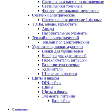
Светильники настенно-потолочные
Светильники точечные
Фонари, светильники-переноски
Счетчики электрические
Счетчики электрические 1-фазные
ТЭНы, аноды, термостаты
Аноды
Нагревательные элементы
Теплый пол электрический
Теплый пол электрический
Удлинители, вилки, адаптеры
Вилки для удлинителей
Колодки для удлинителей
Переключатели, заглушки
Разветвители сетевые
Удлинители
Штепсели и розетки
Щиты и шкафы
DIN-рейки
Шины
Щиты и боксы
Элементы питания
Батарейки
О компании