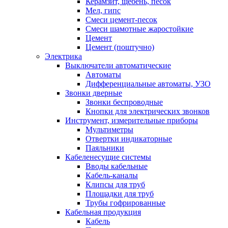
Керамзит, щебень, песок
Мел, гипс
Смеси цемент-песок
Смеси шамотные жаростойкие
Цемент
Цемент (поштучно)
Электрика
Выключатели автоматические
Автоматы
Дифференциальные автоматы, УЗО
Звонки дверные
Звонки беспроводные
Кнопки для электрических звонков
Инструмент, измерительные приборы
Мультиметры
Отвертки индикаторные
Паяльники
Кабеленесущие системы
Вводы кабельные
Кабель-каналы
Клипсы для труб
Площадки для труб
Трубы гофрированные
Кабельная продукция
Кабель