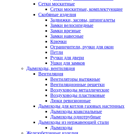
Сетки москитные
Сетки москитные, комплектующие
Скобяные изделия
Задвижки, засовы, шпингалеты
Замки велосипедные
Замки врезные
Замки навесные
Крючки
Ограничители, ручки для окон
Петли
Ручки для двери
Ушки для замков
Дымоходы, вентиляция
Вентиляция
Вентиляторы вытяжные
Вентиляционные решетки
Воздуховоды металлические
Воздуховоды пластиковые
Люки ревизионные
Дымоходы для котлов газовых настенных
Дымоходы коаксиальные
Дымоходы однотрубные
Дымоходы из нержавеющей стали
Дымоходы
Железобетонные изделия