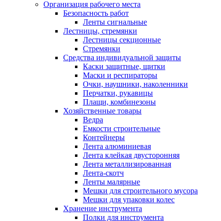
Организация рабочего места
Безопасность работ
Ленты сигнальные
Лестницы, стремянки
Лестницы секционные
Стремянки
Средства индивидуальной защиты
Каски защитные, щитки
Маски и респираторы
Очки, наушники, наколенники
Перчатки, рукавицы
Плащи, комбинезоны
Хозяйственные товары
Ведра
Емкости строительные
Контейнеры
Лента алюминиевая
Лента клейкая двусторонняя
Лента металлизированная
Лента-скотч
Ленты малярные
Мешки для строительного мусора
Мешки для упаковки колес
Хранение инструмента
Полки для инструмента