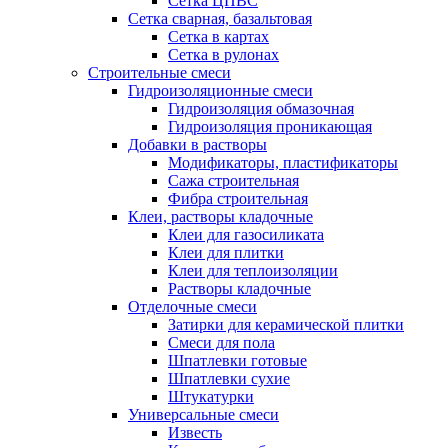
Сетка ЦПВС
Сетка сварная, базальтовая
Сетка в картах
Сетка в рулонах
Строительные смеси
Гидроизоляционные смеси
Гидроизоляция обмазочная
Гидроизоляция проникающая
Добавки в растворы
Модификаторы, пластификаторы
Сажа строительная
Фибра строительная
Клеи, растворы кладочные
Клеи для газосиликата
Клеи для плитки
Клеи для теплоизоляции
Растворы кладочные
Отделочные смеси
Затирки для керамической плитки
Смеси для пола
Шпатлевки готовые
Шпатлевки сухие
Штукатурки
Универсальные смеси
Известь