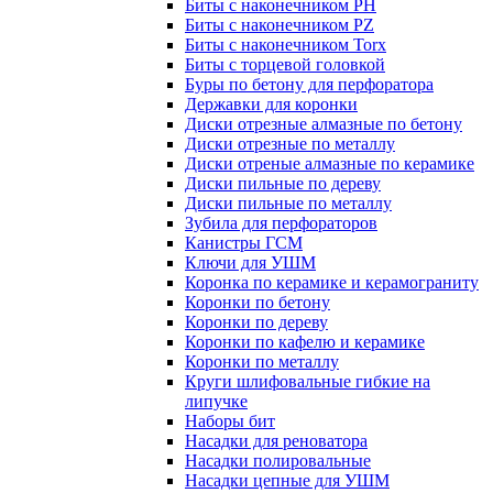
Биты с наконечником PH
Биты с наконечником PZ
Биты с наконечником Torx
Биты с торцевой головкой
Буры по бетону для перфоратора
Державки для коронки
Диски отрезные алмазные по бетону
Диски отрезные по металлу
Диски отреные алмазные по керамике
Диски пильные по дереву
Диски пильные по металлу
Зубила для перфораторов
Канистры ГСМ
Ключи для УШМ
Коронка по керамике и керамограниту
Коронки по бетону
Коронки по дереву
Коронки по кафелю и керамике
Коронки по металлу
Круги шлифовальные гибкие на
липучке
Наборы бит
Насадки для реноватора
Насадки полировальные
Насадки цепные для УШМ