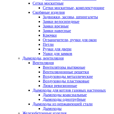
Сетки москитные
Сетки москитные, комплектующие
Скобяные изделия
Задвижки, засовы, шпингалеты
Замки велосипедные
Замки врезные
Замки навесные
Крючки
Ограничители, ручки для окон
Петли
Ручки для двери
Ушки для замков
Дымоходы, вентиляция
Вентиляция
Вентиляторы вытяжные
Вентиляционные решетки
Воздуховоды металлические
Воздуховоды пластиковые
Люки ревизионные
Дымоходы для котлов газовых настенных
Дымоходы коаксиальные
Дымоходы однотрубные
Дымоходы из нержавеющей стали
Дымоходы
Железобетонные изделия