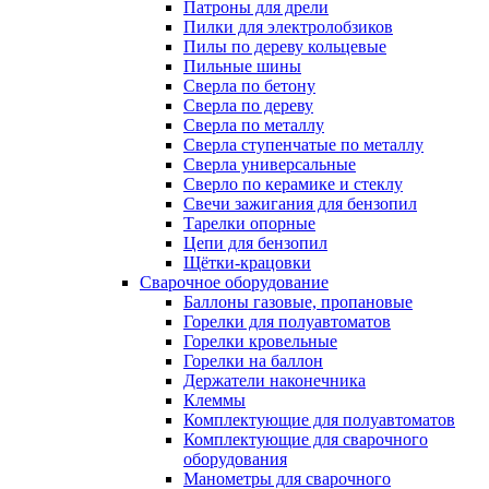
Патроны для дрели
Пилки для электролобзиков
Пилы по дереву кольцевые
Пильные шины
Сверла по бетону
Сверла по дереву
Сверла по металлу
Сверла ступенчатые по металлу
Сверла универсальные
Сверло по керамике и стеклу
Свечи зажигания для бензопил
Тарелки опорные
Цепи для бензопил
Щётки-крацовки
Сварочное оборудование
Баллоны газовые, пропановые
Горелки для полуавтоматов
Горелки кровельные
Горелки на баллон
Держатели наконечника
Клеммы
Комплектующие для полуавтоматов
Комплектующие для сварочного
оборудования
Манометры для сварочного