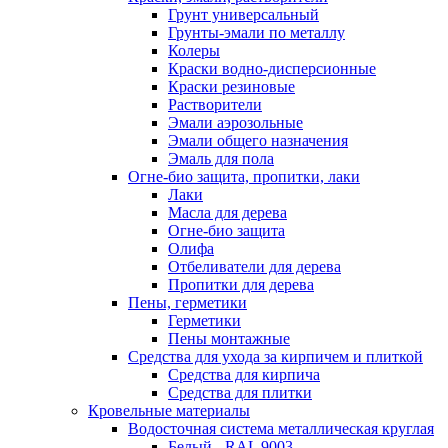
Грунт универсальный
Грунты-эмали по металлу
Колеры
Краски водно-дисперсионные
Краски резиновые
Растворители
Эмали аэрозольные
Эмали общего назначения
Эмаль для пола
Огне-био защита, пропитки, лаки
Лаки
Масла для дерева
Огне-био защита
Олифа
Отбеливатели для дерева
Пропитки для дерева
Пены, герметики
Герметики
Пены монтажные
Средства для ухода за кирпичем и плиткой
Средства для кирпича
Средства для плитки
Кровельные материалы
Водосточная система металлическая круглая
Белый - RAL 9003