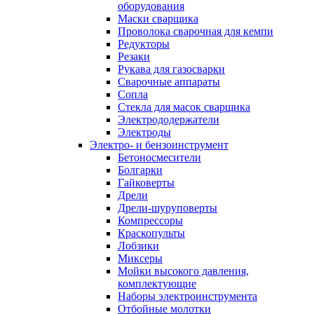
оборудования
Маски сварщика
Проволока сварочная для кемпи
Редукторы
Резаки
Рукава для газосварки
Сварочные аппараты
Сопла
Стекла для масок сварщика
Электрододержатели
Электроды
Электро- и бензоинструмент
Бетоносмесители
Болгарки
Гайковерты
Дрели
Дрели-шуруповерты
Компрессоры
Краскопульты
Лобзики
Миксеры
Мойки высокого давления,
комплектующие
Наборы электроинструмента
Отбойные молотки