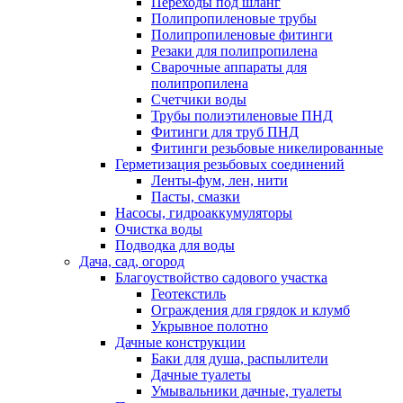
Переходы под шланг
Полипропиленовые трубы
Полипропиленовые фитинги
Резаки для полипропилена
Сварочные аппараты для
полипропилена
Счетчики воды
Трубы полиэтиленовые ПНД
Фитинги для труб ПНД
Фитинги резьбовые никелированные
Герметизация резьбовых соединений
Ленты-фум, лен, нити
Пасты, смазки
Насосы, гидроаккумуляторы
Очистка воды
Подводка для воды
Дача, сад, огород
Благоуствойство садового участка
Геотекстиль
Ограждения для грядок и клумб
Укрывное полотно
Дачные конструкции
Баки для душа, распылители
Дачные туалеты
Умывальники дачные, туалеты