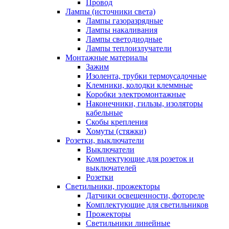
Провод
Лампы (источники света)
Лампы газоразрядные
Лампы накаливания
Лампы светодиодные
Лампы теплоизлучатели
Монтажные материалы
Зажим
Изолента, трубки термоусадочные
Клемники, колодки клеммные
Коробки электромонтажные
Наконечники, гильзы, изоляторы
кабельные
Скобы крепления
Хомуты (стяжки)
Розетки, выключатели
Выключатели
Комплектующие для розеток и
выключателей
Розетки
Светильники, прожекторы
Датчики освещенности, фотореле
Комплектующие для светильников
Прожекторы
Светильники линейные