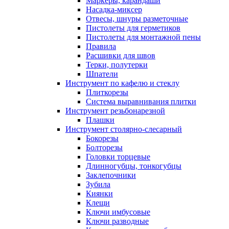
Маркеры, карандаши
Насадка-миксер
Отвесы, шнуры разметочные
Пистолеты для герметиков
Пистолеты для монтажной пены
Правила
Расшивки для швов
Терки, полутерки
Шпатели
Инструмент по кафелю и стеклу
Плиткорезы
Система выравнивания плитки
Инструмент резьбонарезной
Плашки
Инструмент столярно-слесарный
Бокорезы
Болторезы
Головки торцевые
Длинногубцы, тонкогубцы
Заклепочники
Зубила
Киянки
Клещи
Ключи имбусовые
Ключи разводные