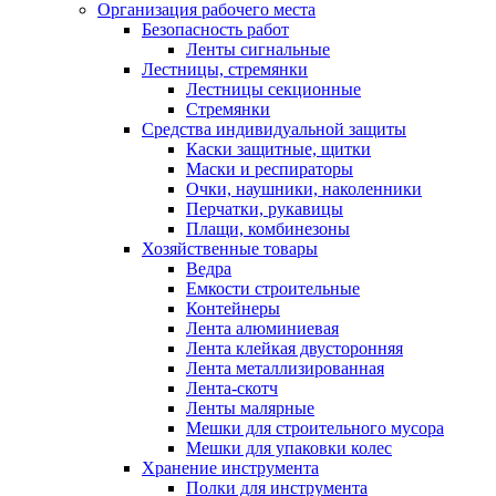
Организация рабочего места
Безопасность работ
Ленты сигнальные
Лестницы, стремянки
Лестницы секционные
Стремянки
Средства индивидуальной защиты
Каски защитные, щитки
Маски и респираторы
Очки, наушники, наколенники
Перчатки, рукавицы
Плащи, комбинезоны
Хозяйственные товары
Ведра
Емкости строительные
Контейнеры
Лента алюминиевая
Лента клейкая двусторонняя
Лента металлизированная
Лента-скотч
Ленты малярные
Мешки для строительного мусора
Мешки для упаковки колес
Хранение инструмента
Полки для инструмента