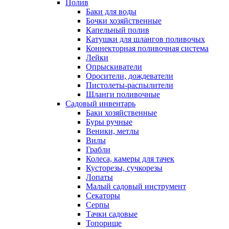
Полив
Баки для воды
Бочки хозяйственные
Капельный полив
Катушки для шлангов поливочых
Коннекторная поливочная система
Лейки
Опрыскиватели
Оросители, дождеватели
Пистолеты-распылители
Шланги поливочные
Садовый инвентарь
Баки хозяйственные
Буры ручные
Веники, метлы
Вилы
Грабли
Колеса, камеры для тачек
Кусторезы, сучкорезы
Лопаты
Малый садовый инструмент
Секаторы
Серпы
Тачки садовые
Топорище