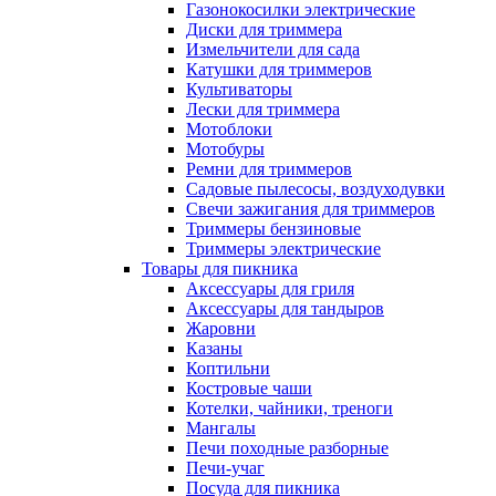
Газонокосилки электрические
Диски для триммера
Измельчители для сада
Катушки для триммеров
Культиваторы
Лески для триммера
Мотоблоки
Мотобуры
Ремни для триммеров
Садовые пылесосы, воздуходувки
Свечи зажигания для триммеров
Триммеры бензиновые
Триммеры электрические
Товары для пикника
Аксессуары для гриля
Аксессуары для тандыров
Жаровни
Казаны
Коптильни
Костровые чаши
Котелки, чайники, треноги
Мангалы
Печи походные разборные
Печи-учаг
Посуда для пикника