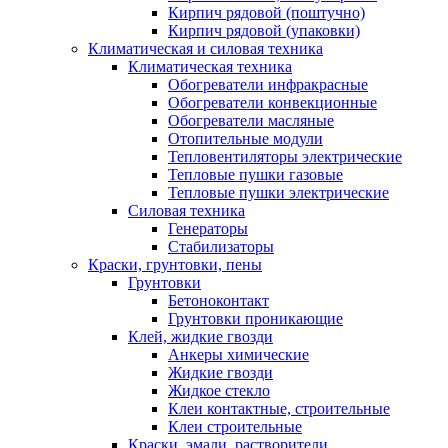
Кирпич рядовой (поштучно)
Кирпич рядовой (упаковки)
Климатическая и силовая техника
Климатическая техника
Обогреватели инфракрасные
Обогреватели конвекционные
Обогреватели масляные
Отопительные модули
Тепловентиляторы электрические
Тепловые пушки газовые
Тепловые пушки электрические
Силовая техника
Генераторы
Стабилизаторы
Краски, грунтовки, пены
Грунтовки
Бетоноконтакт
Грунтовки проникающие
Клей, жидкие гвозди
Анкеры химические
Жидкие гвозди
Жидкое стекло
Клеи контактные, строительные
Клеи строительные
Краски, эмали, растворители