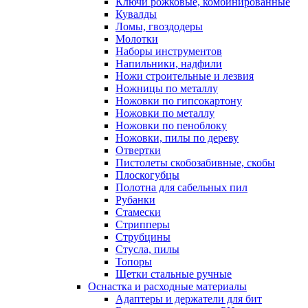
Ключи рожковые, комбинированные
Кувалды
Ломы, гвоздодеры
Молотки
Наборы инструментов
Напильники, надфили
Ножи строительные и лезвия
Ножницы по металлу
Ножовки по гипсокартону
Ножовки по металлу
Ножовки по пеноблоку
Ножовки, пилы по дереву
Отвертки
Пистолеты скобозабивные, скобы
Плоскогубцы
Полотна для сабельных пил
Рубанки
Стамески
Стрипперы
Струбцины
Стусла, пилы
Топоры
Щетки стальные ручные
Оснастка и расходные материалы
Адаптеры и держатели для бит