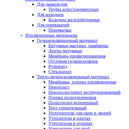
Для дымоходов
Трубы асбестоцементные
Для колодцев
Колодцы железобетонные
Для перекрытий
Перемычки
Изоляционные материалы
Гидроизоляционный материал
Битумные мастики, праймеры
Ленты битумные
Мембрана профилированная
Отсечная гидроизоляция
Рубероид
Стеклоизол
Тепло-звукоизоляционный материал
Мембраны, пленки изоляционные
Пенопласт
Пенополистирол экструдированный
Пленка полиэтиленовая
Полиэтилен вспененный
Тент строительный
Уплотнители для окон и дверей
Утеплители в плитах
Утеплители в рулонах
Утеплители для труб