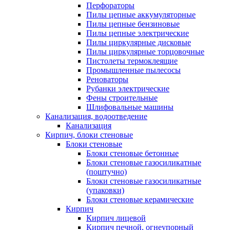
Перфораторы
Пилы цепные аккумуляторные
Пилы цепные бензиновые
Пилы цепные электрические
Пилы циркулярные дисковые
Пилы циркулярные торцовочные
Пистолеты термоклеящие
Промышленные пылесосы
Реноваторы
Рубанки электрические
Фены строительные
Шлифовальные машины
Канализация, водоотведение
Канализация
Кирпич, блоки стеновые
Блоки стеновые
Блоки стеновые бетонные
Блоки стеновые газосиликатные
(поштучно)
Блоки стеновые газосиликатные
(упаковки)
Блоки стеновые керамические
Кирпич
Кирпич лицевой
Кирпич печной, огнеупорный