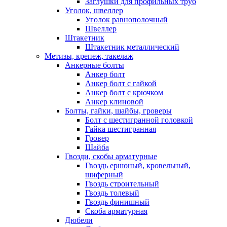
Заглушки для профильных труб
Уголок, швеллер
Уголок равнополочный
Швеллер
Штакетник
Штакетник металлический
Метизы, крепеж, такелаж
Анкерные болты
Анкер болт
Анкер болт с гайкой
Анкер болт с крючком
Анкер клиновой
Болты, гайки, шайбы, гроверы
Болт c шестигранной головкой
Гайка шестигранная
Гровер
Шайба
Гвозди, скобы арматурные
Гвоздь ершоный, кровельный,
шиферный
Гвоздь строительный
Гвоздь толевый
Гвоздь финишный
Скоба арматурная
Дюбели