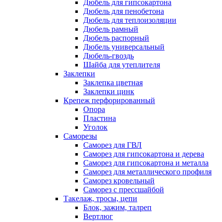
Дюбель для гипсокартона
Дюбель для пенобетона
Дюбель для теплоизоляции
Дюбель рамный
Дюбель распорный
Дюбель универсальный
Дюбель-гвоздь
Шайба для утеплителя
Заклепки
Заклепка цветная
Заклепки цинк
Крепеж перфорированный
Опора
Пластина
Уголок
Саморезы
Саморез для ГВЛ
Саморез для гипсокартона и дерева
Саморез для гипсокартона и металла
Саморез для металлического профиля
Саморез кровельный
Саморез с прессшайбой
Такелаж, тросы, цепи
Блок, зажим, талреп
Вертлюг