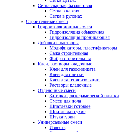
Сетка ЦПВС
Сетка сварная, базальтовая
Сетка в картах
Сетка в рулонах
Строительные смеси
Гидроизоляционные смеси
Гидроизоляция обмазочная
Гидроизоляция проникающая
Добавки в растворы
Модификаторы, пластификаторы
Сажа строительная
Фибра строительная
Клеи, растворы кладочные
Клеи для газосиликата
Клеи для плитки
Клеи для теплоизоляции
Растворы кладочные
Отделочные смеси
Затирки для керамической плитки
Смеси для пола
Шпатлевки готовые
Шпатлевки сухие
Штукатурки
Универсальные смеси
Известь