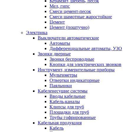
Керамзит, щебень, песок
Мел, гипс
Смеси цемент-песок
Смеси шамотные жаростойкие
Цемент
Цемент (поштучно)
Электрика
Выключатели автоматические
Автоматы
Дифференциальные автоматы, УЗО
Звонки дверные
Звонки беспроводные
Кнопки для электрических звонков
Инструмент, измерительные приборы
Мультиметры
Отвертки индикаторные
Паяльники
Кабеленесущие системы
Вводы кабельные
Кабель-каналы
Клипсы для труб
Площадки для труб
Трубы гофрированные
Кабельная продукция
Кабель