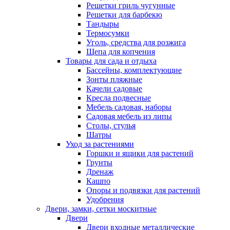
Решетки гриль чугунные
Решетки для барбекю
Тандыры
Термосумки
Уголь, средства для розжига
Щепа для копчения
Товары для сада и отдыха
Бассейны, комплектующие
Зонты пляжные
Качели садовые
Кресла подвесные
Мебель садовая, наборы
Садовая мебель из липы
Столы, стулья
Шатры
Уход за растениями
Горшки и ящики для растений
Грунты
Дренаж
Кашпо
Опоры и подвязки для растений
Удобрения
Двери, замки, сетки москитные
Двери
Двери входные металлические