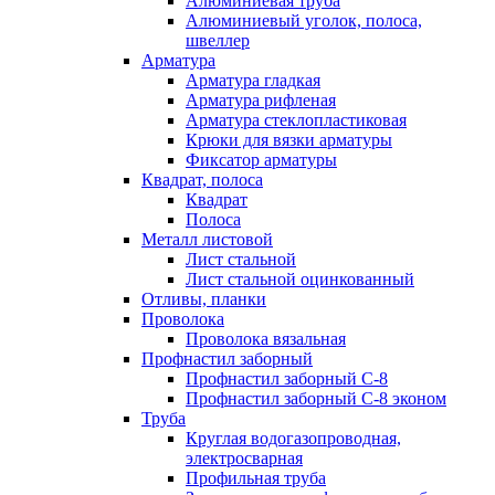
Алюминиевая труба
Алюминиевый уголок, полоса,
швеллер
Арматура
Арматура гладкая
Арматура рифленая
Арматура стеклопластиковая
Крюки для вязки арматуры
Фиксатор арматуры
Квадрат, полоса
Квадрат
Полоса
Металл листовой
Лист стальной
Лист стальной оцинкованный
Отливы, планки
Проволока
Проволока вязальная
Профнастил заборный
Профнастил заборный С-8
Профнастил заборный С-8 эконом
Труба
Круглая водогазопроводная,
электросварная
Профильная труба