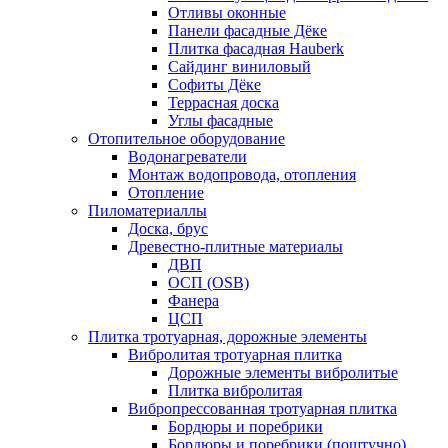
Отливы оконные
Панели фасадные Дёке
Плитка фасадная Hauberk
Сайдинг виниловый
Софиты Дёке
Террасная доска
Углы фасадные
Отопительное оборудование
Водонагреватели
Монтаж водопровода, отопления
Отопление
Пиломатериаллы
Доска, брус
Древестно-плитные материалы
ДВП
ОСП (OSB)
Фанера
ЦСП
Плитка тротуарная, дорожные элементы
Вибролитая тротуарная плитка
Дорожные элементы вибролитые
Плитка вибролитая
Вибропрессованная тротуарная плитка
Бордюры и поребрики
Бордюры и поребрики (поштучно)