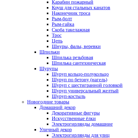
Карабин пожарный
Коуш для стальных канатов
Наконечник троса
Рым-болт
Рым-гайка
Скоба такелажная
Трос
Цепь
Шнуры, фалы, веревки
Шпильки
Шпилька резьбовая
Шпилька сантехническая
Шурупы
Шуруп кольцо-полукольцо
Шуруп по бетону (нагель)
Шуруп с шестигранной головкой
Шуруп универсальный желтый
Шуруп-костыль
Новогодние товары
Домашний декор
Декоративные фигуры
Искусственные ёлки
Электрогирлянды домашние
Уличный декор
Электрогирлянды для улиц