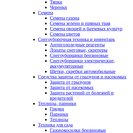
Тяпки
Черенки
Семена
Семена газона
Семена зелени и пряных трав
Семена овощей и бахчевых культур
Семена цветов
Снегоуборочная техника и инвентарь
Антигололедные реагенты
Лопаты снеговые, скреперы
Снегоуборщики бензиновые
Снегоуборщики электрические,
аккумуляторные
Щетки, скребки автомобильные
Средства защиты от грызунов и насекомых
Защита от грызунов
Защита от насекомых
Защита растений от болезней и
вредителей
Теплицы, парники
Грядки
Парники
Теплицы
Техника для сада
Газонокосилки бензиновые