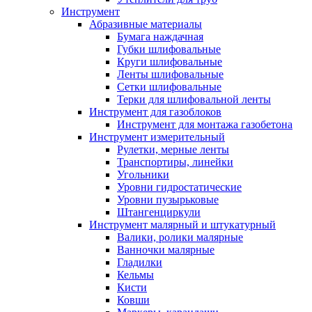
Инструмент
Абразивные материалы
Бумага наждачная
Губки шлифовальные
Круги шлифовальные
Ленты шлифовальные
Сетки шлифовальные
Терки для шлифовальной ленты
Инструмент для газоблоков
Инструмент для монтажа газобетона
Инструмент измерительный
Рулетки, мерные ленты
Транспортиры, линейки
Угольники
Уровни гидростатические
Уровни пузырьковые
Штангенциркули
Инструмент малярный и штукатурный
Валики, ролики малярные
Ванночки малярные
Гладилки
Кельмы
Кисти
Ковши