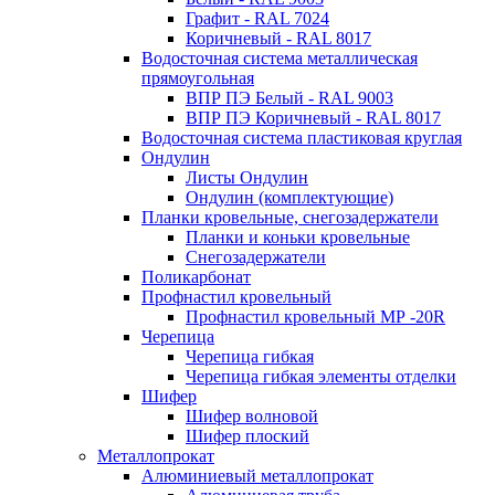
Графит - RAL 7024
Коричневый - RAL 8017
Водосточная система металлическая
прямоугольная
ВПР ПЭ Белый - RAL 9003
ВПР ПЭ Коричневый - RAL 8017
Водосточная система пластиковая круглая
Ондулин
Листы Ондулин
Ондулин (комплектующие)
Планки кровельные, снегозадержатели
Планки и коньки кровельные
Снегозадержатели
Поликарбонат
Профнастил кровельный
Профнастил кровельный МР -20R
Черепица
Черепица гибкая
Черепица гибкая элементы отделки
Шифер
Шифер волновой
Шифер плоский
Металлопрокат
Алюминиевый металлопрокат