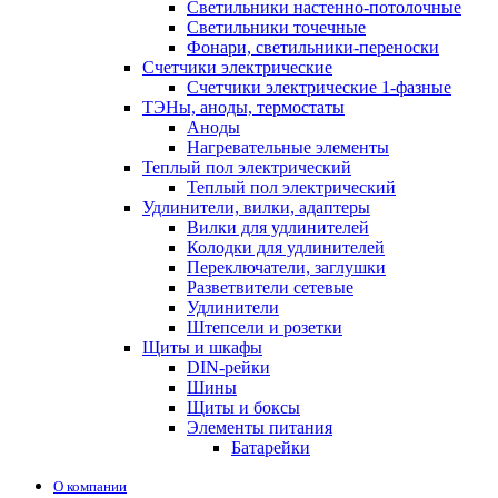
Светильники настенно-потолочные
Светильники точечные
Фонари, светильники-переноски
Счетчики электрические
Счетчики электрические 1-фазные
ТЭНы, аноды, термостаты
Аноды
Нагревательные элементы
Теплый пол электрический
Теплый пол электрический
Удлинители, вилки, адаптеры
Вилки для удлинителей
Колодки для удлинителей
Переключатели, заглушки
Разветвители сетевые
Удлинители
Штепсели и розетки
Щиты и шкафы
DIN-рейки
Шины
Щиты и боксы
Элементы питания
Батарейки
О компании