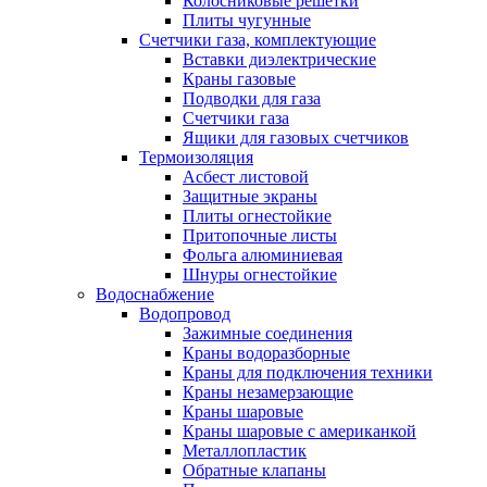
Колосниковые решетки
Плиты чугунные
Счетчики газа, комплектующие
Вставки диэлектрические
Краны газовые
Подводки для газа
Счетчики газа
Ящики для газовых счетчиков
Термоизоляция
Асбест листовой
Защитные экраны
Плиты огнестойкие
Притопочные листы
Фольга алюминиевая
Шнуры огнестойкие
Водоснабжение
Водопровод
Зажимные соединения
Краны водоразборные
Краны для подключения техники
Краны незамерзающие
Краны шаровые
Краны шаровые с американкой
Металлопластик
Обратные клапаны