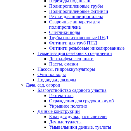
Переходы под шланг
Полипропиленовые трубы
Полипропиленовые фитинги
Резаки для полипропилена
Сварочные аппараты для
полипропилена
Счетчики воды
Трубы полиэтиленовые ПНД
Фитинги для труб ПНД
Фитинги резьбовые никелированные
Герметизация резьбовых соединений
Ленты-фум, лен, нити
Пасты, смазки
Насосы, гидроаккумуляторы
Очистка воды
Подводка для воды
Дача, сад, огород
Благоуствойство садового участка
Геотекстиль
Ограждения для грядок и клумб
Укрывное полотно
Дачные конструкции
Баки для душа, распылители
Дачные туалеты
Умывальники дачные, туалеты