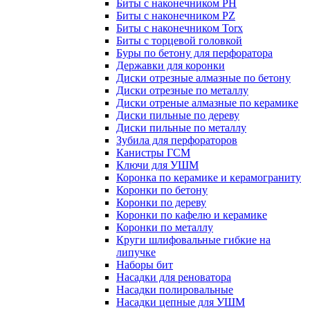
Биты с наконечником PH
Биты с наконечником PZ
Биты с наконечником Torx
Биты с торцевой головкой
Буры по бетону для перфоратора
Державки для коронки
Диски отрезные алмазные по бетону
Диски отрезные по металлу
Диски отреные алмазные по керамике
Диски пильные по дереву
Диски пильные по металлу
Зубила для перфораторов
Канистры ГСМ
Ключи для УШМ
Коронка по керамике и керамограниту
Коронки по бетону
Коронки по дереву
Коронки по кафелю и керамике
Коронки по металлу
Круги шлифовальные гибкие на
липучке
Наборы бит
Насадки для реноватора
Насадки полировальные
Насадки цепные для УШМ