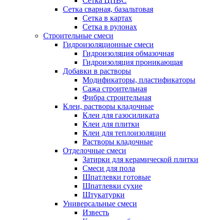
Сетка ЦПВС
Сетка сварная, базальтовая
Сетка в картах
Сетка в рулонах
Строительные смеси
Гидроизоляционные смеси
Гидроизоляция обмазочная
Гидроизоляция проникающая
Добавки в растворы
Модификаторы, пластификаторы
Сажа строительная
Фибра строительная
Клеи, растворы кладочные
Клеи для газосиликата
Клеи для плитки
Клеи для теплоизоляции
Растворы кладочные
Отделочные смеси
Затирки для керамической плитки
Смеси для пола
Шпатлевки готовые
Шпатлевки сухие
Штукатурки
Универсальные смеси
Известь