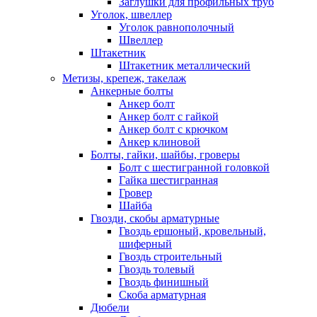
Заглушки для профильных труб
Уголок, швеллер
Уголок равнополочный
Швеллер
Штакетник
Штакетник металлический
Метизы, крепеж, такелаж
Анкерные болты
Анкер болт
Анкер болт с гайкой
Анкер болт с крючком
Анкер клиновой
Болты, гайки, шайбы, гроверы
Болт c шестигранной головкой
Гайка шестигранная
Гровер
Шайба
Гвозди, скобы арматурные
Гвоздь ершоный, кровельный,
шиферный
Гвоздь строительный
Гвоздь толевый
Гвоздь финишный
Скоба арматурная
Дюбели