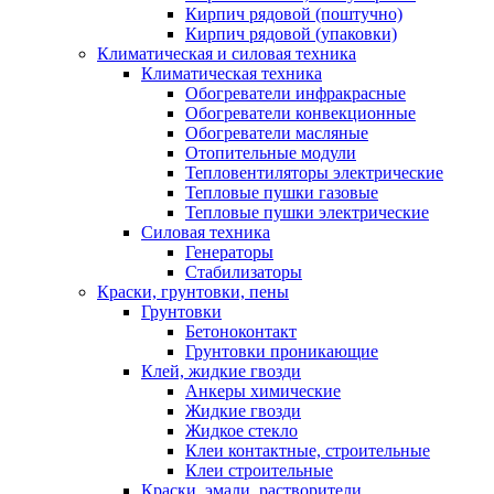
Кирпич рядовой (поштучно)
Кирпич рядовой (упаковки)
Климатическая и силовая техника
Климатическая техника
Обогреватели инфракрасные
Обогреватели конвекционные
Обогреватели масляные
Отопительные модули
Тепловентиляторы электрические
Тепловые пушки газовые
Тепловые пушки электрические
Силовая техника
Генераторы
Стабилизаторы
Краски, грунтовки, пены
Грунтовки
Бетоноконтакт
Грунтовки проникающие
Клей, жидкие гвозди
Анкеры химические
Жидкие гвозди
Жидкое стекло
Клеи контактные, строительные
Клеи строительные
Краски, эмали, растворители