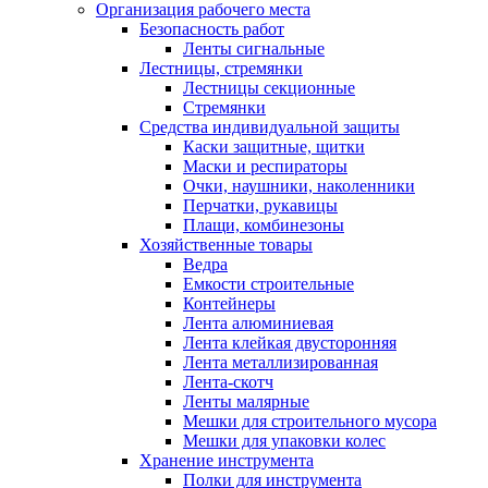
Организация рабочего места
Безопасность работ
Ленты сигнальные
Лестницы, стремянки
Лестницы секционные
Стремянки
Средства индивидуальной защиты
Каски защитные, щитки
Маски и респираторы
Очки, наушники, наколенники
Перчатки, рукавицы
Плащи, комбинезоны
Хозяйственные товары
Ведра
Емкости строительные
Контейнеры
Лента алюминиевая
Лента клейкая двусторонняя
Лента металлизированная
Лента-скотч
Ленты малярные
Мешки для строительного мусора
Мешки для упаковки колес
Хранение инструмента
Полки для инструмента