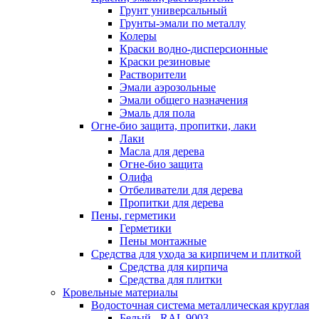
Грунт универсальный
Грунты-эмали по металлу
Колеры
Краски водно-дисперсионные
Краски резиновые
Растворители
Эмали аэрозольные
Эмали общего назначения
Эмаль для пола
Огне-био защита, пропитки, лаки
Лаки
Масла для дерева
Огне-био защита
Олифа
Отбеливатели для дерева
Пропитки для дерева
Пены, герметики
Герметики
Пены монтажные
Средства для ухода за кирпичем и плиткой
Средства для кирпича
Средства для плитки
Кровельные материалы
Водосточная система металлическая круглая
Белый - RAL 9003