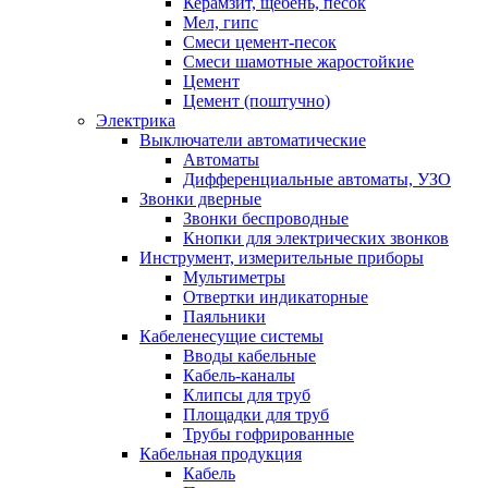
Керамзит, щебень, песок
Мел, гипс
Смеси цемент-песок
Смеси шамотные жаростойкие
Цемент
Цемент (поштучно)
Электрика
Выключатели автоматические
Автоматы
Дифференциальные автоматы, УЗО
Звонки дверные
Звонки беспроводные
Кнопки для электрических звонков
Инструмент, измерительные приборы
Мультиметры
Отвертки индикаторные
Паяльники
Кабеленесущие системы
Вводы кабельные
Кабель-каналы
Клипсы для труб
Площадки для труб
Трубы гофрированные
Кабельная продукция
Кабель