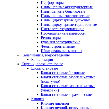
Перфораторы
Пилы цепные аккумуляторные
Пилы цепные бензиновые
Пилы цепные электрические
Пилы циркулярные дисковые
Пилы циркулярные торцовочные
Пистолеты термоклеящие
Промышленные пылесосы
Реноваторы
Рубанки электрические
Фены строительные
Шлифовальные машины
Канализация, водоотведение
Канализация
Кирпич, блоки стеновые
Блоки стеновые
Блоки стеновые бетонные
Блоки стеновые газосиликатные
(поштучно)
Блоки стеновые газосиликатные
(упаковки)
Блоки стеновые керамические
Кирпич
Кирпич лицевой
Кирпич печной, огнеупорный