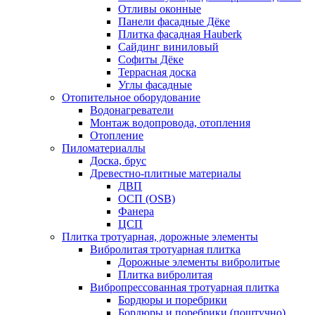
Отливы оконные
Панели фасадные Дёке
Плитка фасадная Hauberk
Сайдинг виниловый
Софиты Дёке
Террасная доска
Углы фасадные
Отопительное оборудование
Водонагреватели
Монтаж водопровода, отопления
Отопление
Пиломатериаллы
Доска, брус
Древестно-плитные материалы
ДВП
ОСП (OSB)
Фанера
ЦСП
Плитка тротуарная, дорожные элементы
Вибролитая тротуарная плитка
Дорожные элементы вибролитые
Плитка вибролитая
Вибропрессованная тротуарная плитка
Бордюры и поребрики
Бордюры и поребрики (поштучно)