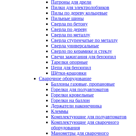
Патроны для дрели
Пилки для электролобзиков
Пилы по дереву кольцевые
Пильные шины
Сверла по бетону
Сверла по дереву
Сверла по металлу
Сверла ступенчатые по металлу
Сверла универсальные
Сверло по керамике и стеклу
Свечи зажигания для бензопил
Тарелки опорные
Цепи для бензопил
Щётки-крацовки
Сварочное оборудование
Баллоны газовые, пропановые
Горелки для полуавтоматов
Горелки кровельные
Горелки на баллон
Держатели наконечника
Клеммы
Комплектующие для полуавтоматов
Комплектующие для сварочного
оборудования
Манометры для сварочного