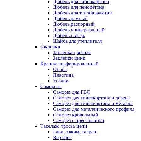
Дюбель для гипсокартона
Дюбель для пенобетона
Дюбель для теплоизоляции
Дюбель рамный
Дюбель распорный
Дюбель универсальный
Дюбель-гвоздь
Шайба для утеплителя
Заклепки
Заклепка цветная
Заклепки цинк
Крепеж перфорированный
Опора
Пластина
Уголок
Саморезы
Саморез для ГВЛ
Саморез для гипсокартона и дерева
Саморез для гипсокартона и металла
Саморез для металлического профиля
Саморез кровельный
Саморез с прессшайбой
Такелаж, тросы, цепи
Блок, зажим, талреп
Вертлюг