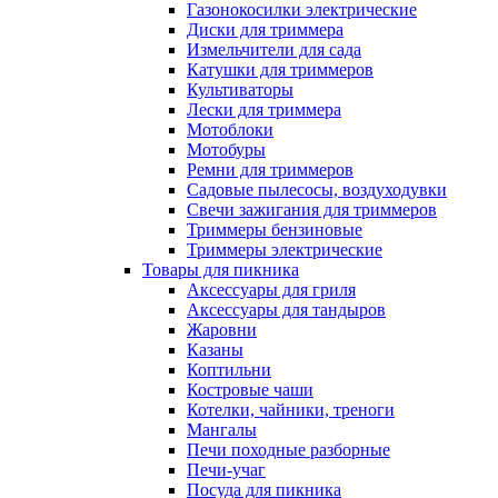
Газонокосилки электрические
Диски для триммера
Измельчители для сада
Катушки для триммеров
Культиваторы
Лески для триммера
Мотоблоки
Мотобуры
Ремни для триммеров
Садовые пылесосы, воздуходувки
Свечи зажигания для триммеров
Триммеры бензиновые
Триммеры электрические
Товары для пикника
Аксессуары для гриля
Аксессуары для тандыров
Жаровни
Казаны
Коптильни
Костровые чаши
Котелки, чайники, треноги
Мангалы
Печи походные разборные
Печи-учаг
Посуда для пикника