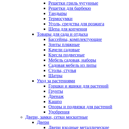
Решетки гриль чугунные
Решетки для барбекю
Тандыры
Термосумки
Уголь, средства для розжига
Щепа для копчения
Товары для сада и отдыха
Бассейны, комплектующие
Зонты пляжные
Качели садовые
Кресла подвесные
Мебель садовая, наборы
Садовая мебель из липы
Столы, стулья
Шатры
Уход за растениями
Горшки и ящики для растений
Грунты
Дренаж
Кашпо
Опоры и подвязки для растений
Удобрения
Двери, замки, сетки москитные
Двери
Двери входные металлические