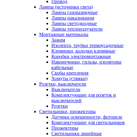
Провод
Лампы (источники света)
Лампы газоразрядные
Лампы накаливания
Лампы светодиодные
Лампы теплоизлучатели
Монтажные материалы
Зажим
Изолента, трубки термоусадочные
Клемники, колодки клеммные
Коробки электромонтажные
Наконечники, гильзы, изоляторы
кабельные
Скобы крепления
Хомуты (стяжки)
Розетки, выключатели
Выключатели
Комплектующие для розеток и
выключателей
Розетки
Светильники, прожекторы
Датчики освещенности, фотореле
Комплектующие для светильников
Прожекторы
Светильники линейные