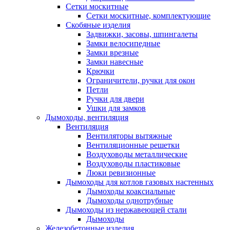
Сетки москитные
Сетки москитные, комплектующие
Скобяные изделия
Задвижки, засовы, шпингалеты
Замки велосипедные
Замки врезные
Замки навесные
Крючки
Ограничители, ручки для окон
Петли
Ручки для двери
Ушки для замков
Дымоходы, вентиляция
Вентиляция
Вентиляторы вытяжные
Вентиляционные решетки
Воздуховоды металлические
Воздуховоды пластиковые
Люки ревизионные
Дымоходы для котлов газовых настенных
Дымоходы коаксиальные
Дымоходы однотрубные
Дымоходы из нержавеющей стали
Дымоходы
Железобетонные изделия