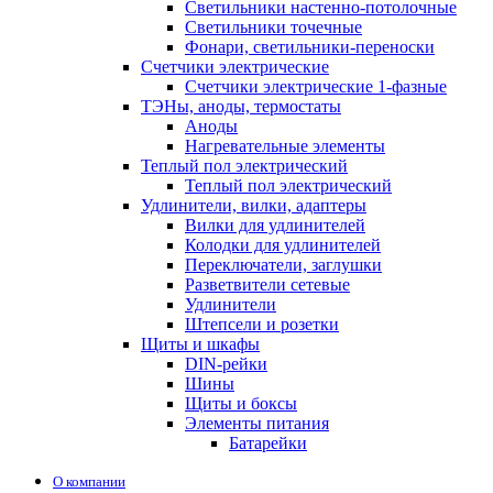
Светильники настенно-потолочные
Светильники точечные
Фонари, светильники-переноски
Счетчики электрические
Счетчики электрические 1-фазные
ТЭНы, аноды, термостаты
Аноды
Нагревательные элементы
Теплый пол электрический
Теплый пол электрический
Удлинители, вилки, адаптеры
Вилки для удлинителей
Колодки для удлинителей
Переключатели, заглушки
Разветвители сетевые
Удлинители
Штепсели и розетки
Щиты и шкафы
DIN-рейки
Шины
Щиты и боксы
Элементы питания
Батарейки
О компании