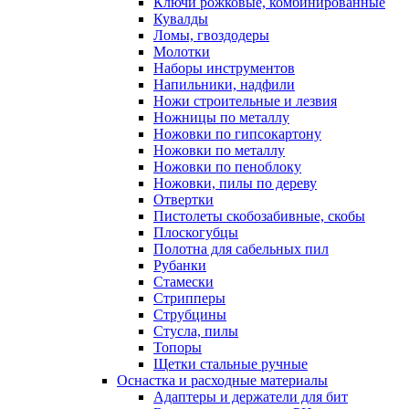
Ключи рожковые, комбинированные
Кувалды
Ломы, гвоздодеры
Молотки
Наборы инструментов
Напильники, надфили
Ножи строительные и лезвия
Ножницы по металлу
Ножовки по гипсокартону
Ножовки по металлу
Ножовки по пеноблоку
Ножовки, пилы по дереву
Отвертки
Пистолеты скобозабивные, скобы
Плоскогубцы
Полотна для сабельных пил
Рубанки
Стамески
Стрипперы
Струбцины
Стусла, пилы
Топоры
Щетки стальные ручные
Оснастка и расходные материалы
Адаптеры и держатели для бит