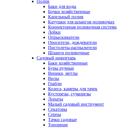
Полив
Баки для воды
Бочки хозяйственные
Капельный полив
Катушки для шлангов поливочых
Коннекторная поливочная система
Лейки
Опрыскиватели
Оросители, дождеватели
Пистолеты-распылители
Шланги поливочные
Садовый инвентарь
Баки хозяйственные
Буры ручные
Веники, метлы
Вилы
Грабли
Колеса, камеры для тачек
Кусторезы, сучкорезы
Лопаты
Малый садовый инструмент
Секаторы
Серпы
Тачки садовые
Топорище