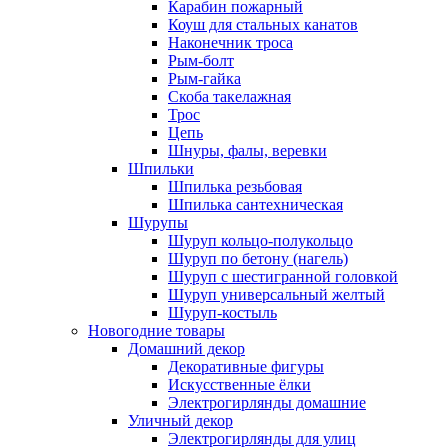
Карабин пожарный
Коуш для стальных канатов
Наконечник троса
Рым-болт
Рым-гайка
Скоба такелажная
Трос
Цепь
Шнуры, фалы, веревки
Шпильки
Шпилька резьбовая
Шпилька сантехническая
Шурупы
Шуруп кольцо-полукольцо
Шуруп по бетону (нагель)
Шуруп с шестигранной головкой
Шуруп универсальный желтый
Шуруп-костыль
Новогодние товары
Домашний декор
Декоративные фигуры
Искусственные ёлки
Электрогирлянды домашние
Уличный декор
Электрогирлянды для улиц