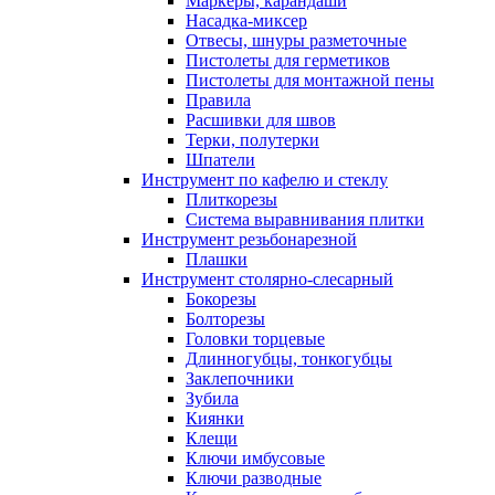
Маркеры, карандаши
Насадка-миксер
Отвесы, шнуры разметочные
Пистолеты для герметиков
Пистолеты для монтажной пены
Правила
Расшивки для швов
Терки, полутерки
Шпатели
Инструмент по кафелю и стеклу
Плиткорезы
Система выравнивания плитки
Инструмент резьбонарезной
Плашки
Инструмент столярно-слесарный
Бокорезы
Болторезы
Головки торцевые
Длинногубцы, тонкогубцы
Заклепочники
Зубила
Киянки
Клещи
Ключи имбусовые
Ключи разводные