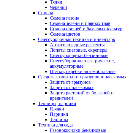
Тяпки
Черенки
Семена
Семена газона
Семена зелени и пряных трав
Семена овощей и бахчевых культур
Семена цветов
Снегоуборочная техника и инвентарь
Антигололедные реагенты
Лопаты снеговые, скреперы
Снегоуборщики бензиновые
Снегоуборщики электрические,
аккумуляторные
Щетки, скребки автомобильные
Средства защиты от грызунов и насекомых
Защита от грызунов
Защита от насекомых
Защита растений от болезней и
вредителей
Теплицы, парники
Грядки
Парники
Теплицы
Техника для сада
Газонокосилки бензиновые