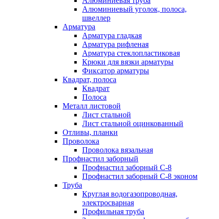
Алюминиевая труба
Алюминиевый уголок, полоса,
швеллер
Арматура
Арматура гладкая
Арматура рифленая
Арматура стеклопластиковая
Крюки для вязки арматуры
Фиксатор арматуры
Квадрат, полоса
Квадрат
Полоса
Металл листовой
Лист стальной
Лист стальной оцинкованный
Отливы, планки
Проволока
Проволока вязальная
Профнастил заборный
Профнастил заборный С-8
Профнастил заборный С-8 эконом
Труба
Круглая водогазопроводная,
электросварная
Профильная труба