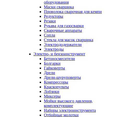
оборудования
Маски сварщика
Проволока сварочная для кемпи
Редукторы
Резаки
Рукава для газосварки
Сварочные аппараты
Сопла
Стекла для масок сварщика
Электрододержатели
Электроды
Электро- и бензоинструмент
Бетоносмесители
Болгарки
Гайковерты
Дрели
Дрели-шуруповерты
Компрессоры
Краскопульты
Лобзики
Миксеры
Мойки высокого давления,
комплектующие
Наборы электроинструмента
Отбойные молотки