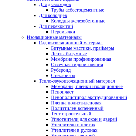
Для дымоходов
Трубы асбестоцементные
Для колодцев
Колодцы железобетонные
Для перекрытий
Перемычки
Изоляционные материалы
Гидроизоляционный материал
Битумные мастики, праймеры
Ленты битумные
Мембрана профилированная
Отсечная гидроизоляция
Рубероид
Стеклоизол
Тепло-звукоизоляционный материал
Мембраны, пленки изоляционные
Пенопласт
Пенополистирол экструдированный
Пленка полиэтиленовая
Полиэтилен вспененный
Тент строительный
Уплотнители для окон и дверей
Утеплители в плитах
Утеплители в рулонах
Утеплители для труб