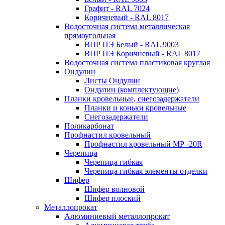
Графит - RAL 7024
Коричневый - RAL 8017
Водосточная система металлическая
прямоугольная
ВПР ПЭ Белый - RAL 9003
ВПР ПЭ Коричневый - RAL 8017
Водосточная система пластиковая круглая
Ондулин
Листы Ондулин
Ондулин (комплектующие)
Планки кровельные, снегозадержатели
Планки и коньки кровельные
Снегозадержатели
Поликарбонат
Профнастил кровельный
Профнастил кровельный МР -20R
Черепица
Черепица гибкая
Черепица гибкая элементы отделки
Шифер
Шифер волновой
Шифер плоский
Металлопрокат
Алюминиевый металлопрокат