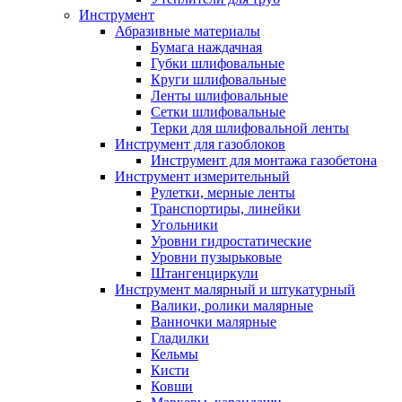
Инструмент
Абразивные материалы
Бумага наждачная
Губки шлифовальные
Круги шлифовальные
Ленты шлифовальные
Сетки шлифовальные
Терки для шлифовальной ленты
Инструмент для газоблоков
Инструмент для монтажа газобетона
Инструмент измерительный
Рулетки, мерные ленты
Транспортиры, линейки
Угольники
Уровни гидростатические
Уровни пузырьковые
Штангенциркули
Инструмент малярный и штукатурный
Валики, ролики малярные
Ванночки малярные
Гладилки
Кельмы
Кисти
Ковши