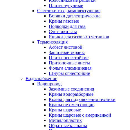
Колосниковые решетки
Плиты чугунные
Счетчики газа, комплектующие
Вставки диэлектрические
Краны газовые
Подводки для газа
Счетчики газа
Ящики для газовых счетчиков
Термоизоляция
Асбест листовой
Защитные экраны
Плиты огнестойкие
Притопочные листы
Фольга алюминиевая
Шнуры огнестойкие
Водоснабжение
Водопровод
Зажимные соединения
Краны водоразборные
Краны для подключения техники
Краны незамерзающие
Краны шаровые
Краны шаровые с американкой
Металлопластик
Обратные клапаны