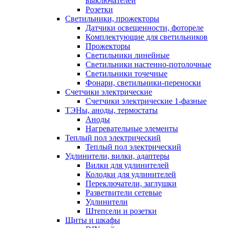
выключателей
Розетки
Светильники, прожекторы
Датчики освещенности, фотореле
Комплектующие для светильников
Прожекторы
Светильники линейные
Светильники настенно-потолочные
Светильники точечные
Фонари, светильники-переноски
Счетчики электрические
Счетчики электрические 1-фазные
ТЭНы, аноды, термостаты
Аноды
Нагревательные элементы
Теплый пол электрический
Теплый пол электрический
Удлинители, вилки, адаптеры
Вилки для удлинителей
Колодки для удлинителей
Переключатели, заглушки
Разветвители сетевые
Удлинители
Штепсели и розетки
Щиты и шкафы