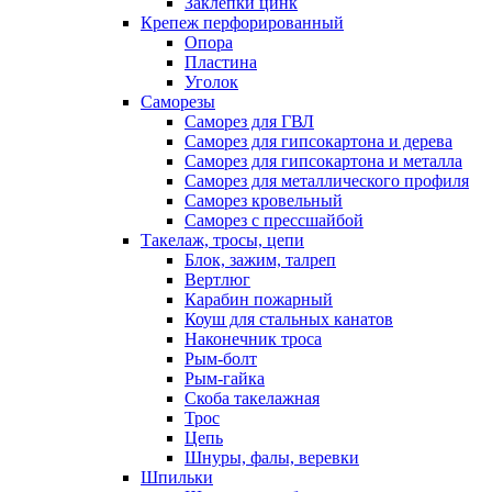
Заклепки цинк
Крепеж перфорированный
Опора
Пластина
Уголок
Саморезы
Саморез для ГВЛ
Саморез для гипсокартона и дерева
Саморез для гипсокартона и металла
Саморез для металлического профиля
Саморез кровельный
Саморез с прессшайбой
Такелаж, тросы, цепи
Блок, зажим, талреп
Вертлюг
Карабин пожарный
Коуш для стальных канатов
Наконечник троса
Рым-болт
Рым-гайка
Скоба такелажная
Трос
Цепь
Шнуры, фалы, веревки
Шпильки