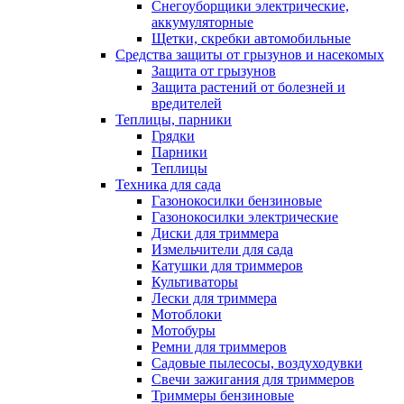
Снегоуборщики электрические,
аккумуляторные
Щетки, скребки автомобильные
Средства защиты от грызунов и насекомых
Защита от грызунов
Защита растений от болезней и
вредителей
Теплицы, парники
Грядки
Парники
Теплицы
Техника для сада
Газонокосилки бензиновые
Газонокосилки электрические
Диски для триммера
Измельчители для сада
Катушки для триммеров
Культиваторы
Лески для триммера
Мотоблоки
Мотобуры
Ремни для триммеров
Садовые пылесосы, воздуходувки
Свечи зажигания для триммеров
Триммеры бензиновые