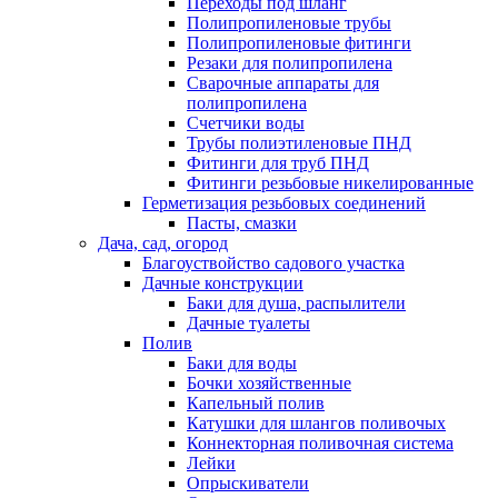
Переходы под шланг
Полипропиленовые трубы
Полипропиленовые фитинги
Резаки для полипропилена
Сварочные аппараты для
полипропилена
Счетчики воды
Трубы полиэтиленовые ПНД
Фитинги для труб ПНД
Фитинги резьбовые никелированные
Герметизация резьбовых соединений
Пасты, смазки
Дача, сад, огород
Благоуствойство садового участка
Дачные конструкции
Баки для душа, распылители
Дачные туалеты
Полив
Баки для воды
Бочки хозяйственные
Капельный полив
Катушки для шлангов поливочых
Коннекторная поливочная система
Лейки
Опрыскиватели