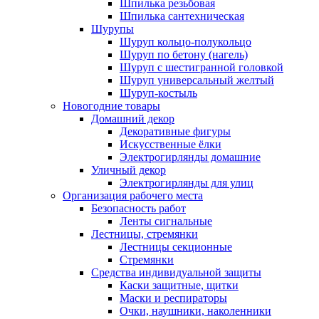
Шпилька резьбовая
Шпилька сантехническая
Шурупы
Шуруп кольцо-полукольцо
Шуруп по бетону (нагель)
Шуруп с шестигранной головкой
Шуруп универсальный желтый
Шуруп-костыль
Новогодние товары
Домашний декор
Декоративные фигуры
Искусственные ёлки
Электрогирлянды домашние
Уличный декор
Электрогирлянды для улиц
Организация рабочего места
Безопасность работ
Ленты сигнальные
Лестницы, стремянки
Лестницы секционные
Стремянки
Средства индивидуальной защиты
Каски защитные, щитки
Маски и респираторы
Очки, наушники, наколенники