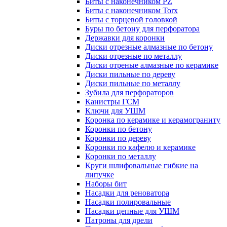
Биты с наконечником PZ
Биты с наконечником Torx
Биты с торцевой головкой
Буры по бетону для перфоратора
Державки для коронки
Диски отрезные алмазные по бетону
Диски отрезные по металлу
Диски отреные алмазные по керамике
Диски пильные по дереву
Диски пильные по металлу
Зубила для перфораторов
Канистры ГСМ
Ключи для УШМ
Коронка по керамике и керамограниту
Коронки по бетону
Коронки по дереву
Коронки по кафелю и керамике
Коронки по металлу
Круги шлифовальные гибкие на
липучке
Наборы бит
Насадки для реноватора
Насадки полировальные
Насадки цепные для УШМ
Патроны для дрели