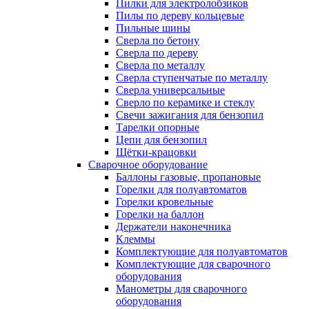
Пилки для электролобзиков
Пилы по дереву кольцевые
Пильные шины
Сверла по бетону
Сверла по дереву
Сверла по металлу
Сверла ступенчатые по металлу
Сверла универсальные
Сверло по керамике и стеклу
Свечи зажигания для бензопил
Тарелки опорные
Цепи для бензопил
Щётки-крацовки
Сварочное оборудование
Баллоны газовые, пропановые
Горелки для полуавтоматов
Горелки кровельные
Горелки на баллон
Держатели наконечника
Клеммы
Комплектующие для полуавтоматов
Комплектующие для сварочного
оборудования
Манометры для сварочного
оборудования