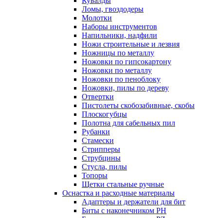
Кувалды
Ломы, гвоздодеры
Молотки
Наборы инструментов
Напильники, надфили
Ножи строительные и лезвия
Ножницы по металлу
Ножовки по гипсокартону
Ножовки по металлу
Ножовки по пеноблоку
Ножовки, пилы по дереву
Отвертки
Пистолеты скобозабивные, скобы
Плоскогубцы
Полотна для сабельных пил
Рубанки
Стамески
Стрипперы
Струбцины
Стусла, пилы
Топоры
Щетки стальные ручные
Оснастка и расходные материалы
Адаптеры и держатели для бит
Биты с наконечником PH