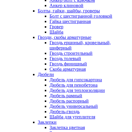
Анкер болт с крючком
Анкер клиновой
Болты, гайки, шайбы, гроверы
Болт c шестигранной головкой
Гайка шестигранная
Гровер
Шайба
Гвозди, скобы арматурные
Гвоздь ершоный, кровельный,
шиферный
Гвоздь строительный
Гвоздь толевый
Гвоздь финишный
Скоба арматурная
Дюбели
Дюбель для гипсокартона
Дюбель для пенобетона
Дюбель для теплоизоляции
Дюбель рамный
Дюбель распорный
Дюбель универсальный
Дюбель-гвоздь
Шайба для утеплителя
Заклепки
Заклепка цветная