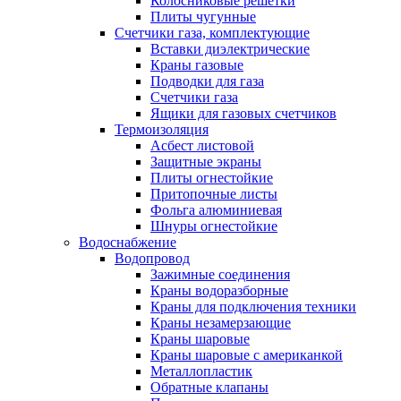
Колосниковые решетки
Плиты чугунные
Счетчики газа, комплектующие
Вставки диэлектрические
Краны газовые
Подводки для газа
Счетчики газа
Ящики для газовых счетчиков
Термоизоляция
Асбест листовой
Защитные экраны
Плиты огнестойкие
Притопочные листы
Фольга алюминиевая
Шнуры огнестойкие
Водоснабжение
Водопровод
Зажимные соединения
Краны водоразборные
Краны для подключения техники
Краны незамерзающие
Краны шаровые
Краны шаровые с американкой
Металлопластик
Обратные клапаны