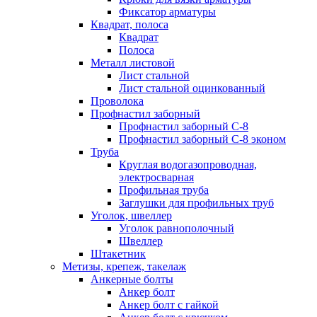
Фиксатор арматуры
Квадрат, полоса
Квадрат
Полоса
Металл листовой
Лист стальной
Лист стальной оцинкованный
Проволока
Профнастил заборный
Профнастил заборный С-8
Профнастил заборный С-8 эконом
Труба
Круглая водогазопроводная,
электросварная
Профильная труба
Заглушки для профильных труб
Уголок, швеллер
Уголок равнополочный
Швеллер
Штакетник
Метизы, крепеж, такелаж
Анкерные болты
Анкер болт
Анкер болт с гайкой