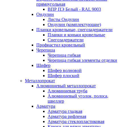
прямоугольная
ВПР ПЭ Белый - RAL 9003
Ондулин
Листы Ондулин
Ондулин (комплектующие)
Планки кровельные, снегозадержатели
Планки и коньки кровельные
Снегозадержатели
Профнастил кровельный
Черепица
Черепица гибкая
Черепица гибкая элементы отделки
Шифер
Шифер волновой
Шифер плоский
Металлопрокат
Алюминиевый металлопрокат
Алюминиевая труба
Алюминиевый уголок, полоса,
швеллер
Арматура
Арматура гладкая
Арматура рифленая
Арматура стеклопластиковая
Крюки для вязки арматуры