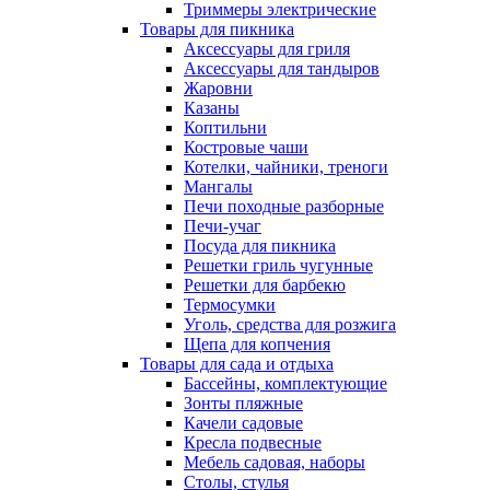
Триммеры электрические
Товары для пикника
Аксессуары для гриля
Аксессуары для тандыров
Жаровни
Казаны
Коптильни
Костровые чаши
Котелки, чайники, треноги
Мангалы
Печи походные разборные
Печи-учаг
Посуда для пикника
Решетки гриль чугунные
Решетки для барбекю
Термосумки
Уголь, средства для розжига
Щепа для копчения
Товары для сада и отдыха
Бассейны, комплектующие
Зонты пляжные
Качели садовые
Кресла подвесные
Мебель садовая, наборы
Столы, стулья