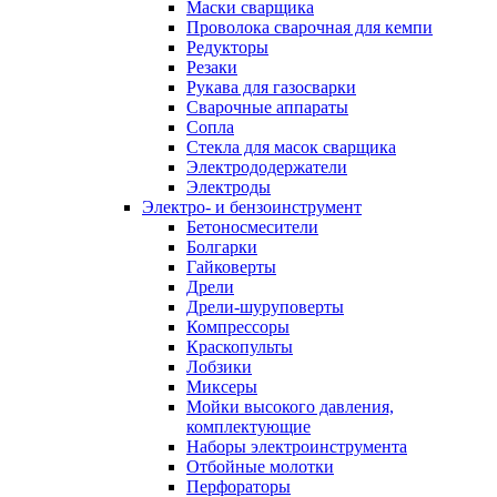
Маски сварщика
Проволока сварочная для кемпи
Редукторы
Резаки
Рукава для газосварки
Сварочные аппараты
Сопла
Стекла для масок сварщика
Электрододержатели
Электроды
Электро- и бензоинструмент
Бетоносмесители
Болгарки
Гайковерты
Дрели
Дрели-шуруповерты
Компрессоры
Краскопульты
Лобзики
Миксеры
Мойки высокого давления,
комплектующие
Наборы электроинструмента
Отбойные молотки
Перфораторы