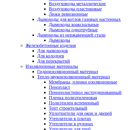
Воздуховоды металлические
Воздуховоды пластиковые
Люки ревизионные
Дымоходы для котлов газовых настенных
Дымоходы коаксиальные
Дымоходы однотрубные
Дымоходы из нержавеющей стали
Дымоходы
Железобетонные изделия
Для дымоходов
Для колодцев
Для перекрытий
Изоляционные материалы
Гидроизоляционный материал
Тепло-звукоизоляционный материал
Мембраны, пленки изоляционные
Пенопласт
Пенополистирол экструдированный
Пленка полиэтиленовая
Полиэтилен вспененный
Тент строительный
Уплотнители для окон и дверей
Утеплители в плитах
Утеплители в рулонах
Утеплители для труб