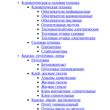
Климатическая и силовая техника
Климатическая техника
Обогреватели инфракрасные
Обогреватели конвекционные
Обогреватели масляные
Отопительные модули
Тепловентиляторы электрические
Тепловые пушки газовые
Тепловые пушки электрические
Силовая техника
Генераторы
Стабилизаторы
Краски, грунтовки, пены
Грунтовки
Бетоноконтакт
Грунтовки проникающие
Клей, жидкие гвозди
Анкеры химические
Жидкие гвозди
Жидкое стекло
Клеи контактные, строительные
Клеи строительные
Краски, эмали, растворители
Грунт универсальный
Грунты-эмали по металлу