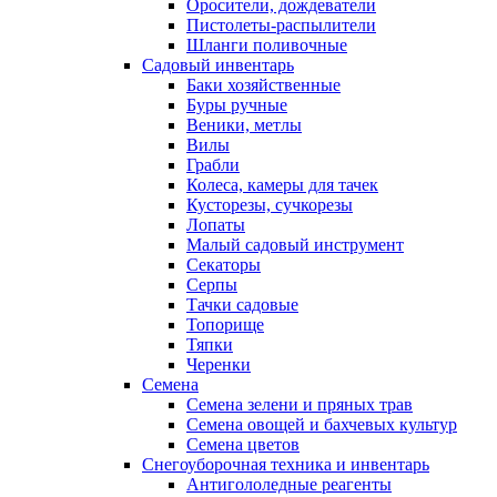
Оросители, дождеватели
Пистолеты-распылители
Шланги поливочные
Садовый инвентарь
Баки хозяйственные
Буры ручные
Веники, метлы
Вилы
Грабли
Колеса, камеры для тачек
Кусторезы, сучкорезы
Лопаты
Малый садовый инструмент
Секаторы
Серпы
Тачки садовые
Топорище
Тяпки
Черенки
Семена
Семена зелени и пряных трав
Семена овощей и бахчевых культур
Семена цветов
Снегоуборочная техника и инвентарь
Антигололедные реагенты