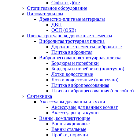
Софиты Дёке
Отопительное оборудование
Пиломатериаллы
Древестно-плитные материалы
ДВП
ОСП (OSB)
Плитка тротуарная, дорожные элементы
Вибролитая тротуарная плитка
Дорожные элементы вибролитые
Плитка вибролитая
Вибропрессованная тротуарная плитка
Бордюры и поребрики
Бордюры и поребрики (поштучно)
Лотки водосточные
Лотки водосточные (поштучно)
Плитка вибропрессованная
Плитка вибропрессованная (послойно)
Сантехника
Аксессуары для ванны и кухни
Аксессуары для ванных комнат
Аксессуары для кухни
Ванны, комплектующие
Ванны акриловые
Ванны стальные
Пробки, поручни