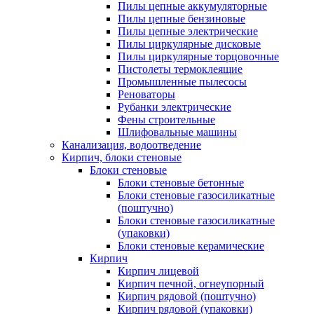
Пилы цепные аккумуляторные
Пилы цепные бензиновые
Пилы цепные электрические
Пилы циркулярные дисковые
Пилы циркулярные торцовочные
Пистолеты термоклеящие
Промышленные пылесосы
Реноваторы
Рубанки электрические
Фены строительные
Шлифовальные машины
Канализация, водоотведение
Кирпич, блоки стеновые
Блоки стеновые
Блоки стеновые бетонные
Блоки стеновые газосиликатные
(поштучно)
Блоки стеновые газосиликатные
(упаковки)
Блоки стеновые керамические
Кирпич
Кирпич лицевой
Кирпич печной, огнеупорный
Кирпич рядовой (поштучно)
Кирпич рядовой (упаковки)