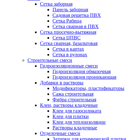
Сетка заборная
Панель заборная
Садовая решетка ПВХ
Сетка Рабица
Сетка сварная в ПВХ
Сетка просечно-вытяжная
Сетка ЦПВС
Сетка сварная, базальтовая
Сетка в картах
Сетка в рулонах
Строительные смеси
Гидроизоляционные смеси
Гидроизоляция обмазочная
Гидроизоляция проникающая
Добавки в растворы
Модификаторы, пластификаторы
Сажа строительная
Фибра строительная
Клеи, растворы кладочные
Клеи для газосиликата
Клеи для плитки
Клеи для теплоизоляции
Растворы кладочные
Отделочные смеси
Затирки для керамической плитки