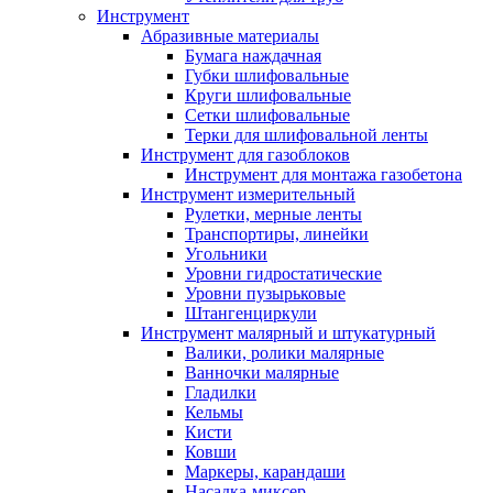
Инструмент
Абразивные материалы
Бумага наждачная
Губки шлифовальные
Круги шлифовальные
Сетки шлифовальные
Терки для шлифовальной ленты
Инструмент для газоблоков
Инструмент для монтажа газобетона
Инструмент измерительный
Рулетки, мерные ленты
Транспортиры, линейки
Угольники
Уровни гидростатические
Уровни пузырьковые
Штангенциркули
Инструмент малярный и штукатурный
Валики, ролики малярные
Ванночки малярные
Гладилки
Кельмы
Кисти
Ковши
Маркеры, карандаши
Насадка-миксер