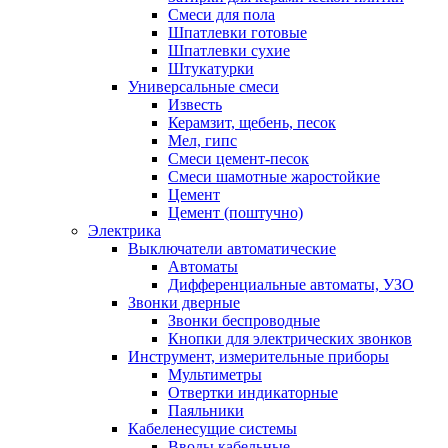
Смеси для пола
Шпатлевки готовые
Шпатлевки сухие
Штукатурки
Универсальные смеси
Известь
Керамзит, щебень, песок
Мел, гипс
Смеси цемент-песок
Смеси шамотные жаростойкие
Цемент
Цемент (поштучно)
Электрика
Выключатели автоматические
Автоматы
Дифференциальные автоматы, УЗО
Звонки дверные
Звонки беспроводные
Кнопки для электрических звонков
Инструмент, измерительные приборы
Мультиметры
Отвертки индикаторные
Паяльники
Кабеленесущие системы
Вводы кабельные