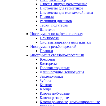
Отвесы, шнуры разметочные
Пистолеты для герметиков
Пистолеты для монтажной пены
Правила
Расшивки для швов
Терки, полутерки
Шпатели
Инструмент по кафелю и стеклу
Плиткорезы
Система выравнивания плитки
Инструмент резьбонарезной
Плашки
Инструмент столярно-слесарный
Бокорезы
Болторезы
Головки торцевые
Длинногубцы, тонкогубцы
Заклепочники
Зубила
Киянки
Клещи
Ключи имбусовые
Ключи разводные
Ключи рожковые, комбинированные