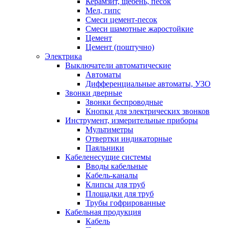
Керамзит, щебень, песок
Мел, гипс
Смеси цемент-песок
Смеси шамотные жаростойкие
Цемент
Цемент (поштучно)
Электрика
Выключатели автоматические
Автоматы
Дифференциальные автоматы, УЗО
Звонки дверные
Звонки беспроводные
Кнопки для электрических звонков
Инструмент, измерительные приборы
Мультиметры
Отвертки индикаторные
Паяльники
Кабеленесущие системы
Вводы кабельные
Кабель-каналы
Клипсы для труб
Площадки для труб
Трубы гофрированные
Кабельная продукция
Кабель