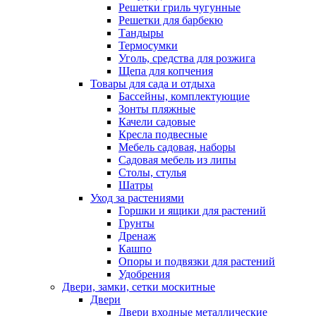
Решетки гриль чугунные
Решетки для барбекю
Тандыры
Термосумки
Уголь, средства для розжига
Щепа для копчения
Товары для сада и отдыха
Бассейны, комплектующие
Зонты пляжные
Качели садовые
Кресла подвесные
Мебель садовая, наборы
Садовая мебель из липы
Столы, стулья
Шатры
Уход за растениями
Горшки и ящики для растений
Грунты
Дренаж
Кашпо
Опоры и подвязки для растений
Удобрения
Двери, замки, сетки москитные
Двери
Двери входные металлические