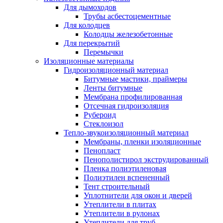
Для дымоходов
Трубы асбестоцементные
Для колодцев
Колодцы железобетонные
Для перекрытий
Перемычки
Изоляционные материалы
Гидроизоляционный материал
Битумные мастики, праймеры
Ленты битумные
Мембрана профилированная
Отсечная гидроизоляция
Рубероид
Стеклоизол
Тепло-звукоизоляционный материал
Мембраны, пленки изоляционные
Пенопласт
Пенополистирол экструдированный
Пленка полиэтиленовая
Полиэтилен вспененный
Тент строительный
Уплотнители для окон и дверей
Утеплители в плитах
Утеплители в рулонах
Утеплители для труб