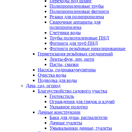
Переходы под шланг
Полипропиленовые трубы
Полипропиленовые фитинги
Резаки для полипропилена
Сварочные аппараты для
полипропилена
Счетчики воды
Трубы полиэтиленовые ПНД
Фитинги для труб ПНД
Фитинги резьбовые никелированные
Герметизация резьбовых соединений
Ленты-фум, лен, нити
Пасты, смазки
Насосы, гидроаккумуляторы
Очистка воды
Подводка для воды
Дача, сад, огород
Благоуствойство садового участка
Геотекстиль
Ограждения для грядок и клумб
Укрывное полотно
Дачные конструкции
Баки для душа, распылители
Дачные туалеты
Умывальники дачные, туалеты