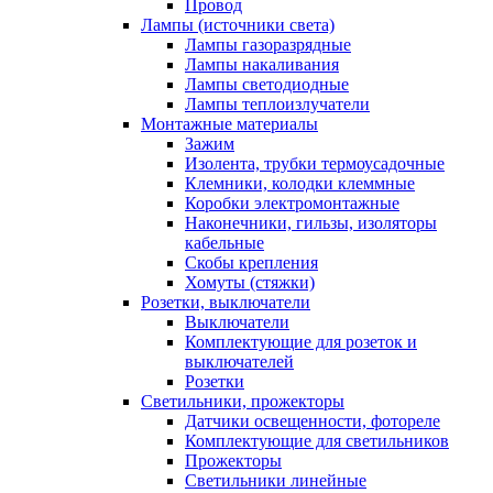
Провод
Лампы (источники света)
Лампы газоразрядные
Лампы накаливания
Лампы светодиодные
Лампы теплоизлучатели
Монтажные материалы
Зажим
Изолента, трубки термоусадочные
Клемники, колодки клеммные
Коробки электромонтажные
Наконечники, гильзы, изоляторы
кабельные
Скобы крепления
Хомуты (стяжки)
Розетки, выключатели
Выключатели
Комплектующие для розеток и
выключателей
Розетки
Светильники, прожекторы
Датчики освещенности, фотореле
Комплектующие для светильников
Прожекторы
Светильники линейные