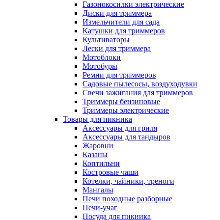
Газонокосилки электрические
Диски для триммера
Измельчители для сада
Катушки для триммеров
Культиваторы
Лески для триммера
Мотоблоки
Мотобуры
Ремни для триммеров
Садовые пылесосы, воздуходувки
Свечи зажигания для триммеров
Триммеры бензиновые
Триммеры электрические
Товары для пикника
Аксессуары для гриля
Аксессуары для тандыров
Жаровни
Казаны
Коптильни
Костровые чаши
Котелки, чайники, треноги
Мангалы
Печи походные разборные
Печи-учаг
Посуда для пикника