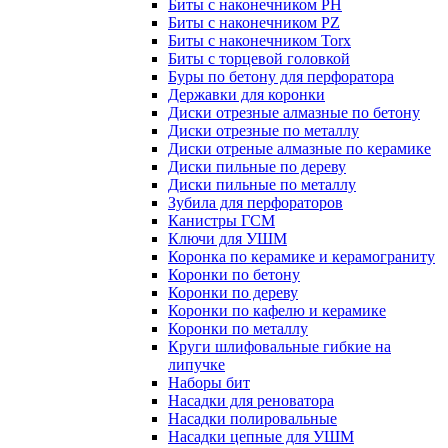
Биты с наконечником PH
Биты с наконечником PZ
Биты с наконечником Torx
Биты с торцевой головкой
Буры по бетону для перфоратора
Державки для коронки
Диски отрезные алмазные по бетону
Диски отрезные по металлу
Диски отреные алмазные по керамике
Диски пильные по дереву
Диски пильные по металлу
Зубила для перфораторов
Канистры ГСМ
Ключи для УШМ
Коронка по керамике и керамограниту
Коронки по бетону
Коронки по дереву
Коронки по кафелю и керамике
Коронки по металлу
Круги шлифовальные гибкие на
липучке
Наборы бит
Насадки для реноватора
Насадки полировальные
Насадки цепные для УШМ