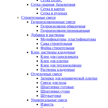
Сетка ЦПВС
Сетка сварная, базальтовая
Сетка в картах
Сетка в рулонах
Строительные смеси
Гидроизоляционные смеси
Гидроизоляция обмазочная
Гидроизоляция проникающая
Добавки в растворы
Модификаторы, пластификаторы
Сажа строительная
Фибра строительная
Клеи, растворы кладочные
Клеи для газосиликата
Клеи для плитки
Клеи для теплоизоляции
Растворы кладочные
Отделочные смеси
Затирки для керамической плитки
Смеси для пола
Шпатлевки готовые
Шпатлевки сухие
Штукатурки
Универсальные смеси
Известь