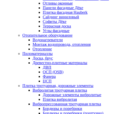
Отливы оконные
Панели фасадные Дёке
Плитка фасадная Hauberk
Сайдинг виниловый
Софиты Дёке
Террасная доска
Углы фасадные
Отопительное оборудование
Водонагреватели
Монтаж водопровода, отопления
Отопление
Пиломатериаллы
Доска, брус
Древестно-плитные материалы
ДВП
ОСП (OSB)
Фанера
ЦСП
Плитка тротуарная, дорожные элементы
Вибролитая тротуарная плитка
Дорожные элементы вибролитые
Плитка вибролитая
Вибропрессованная тротуарная плитка
Бордюры и поребрики
Бордюры и поребрики (поштучно)