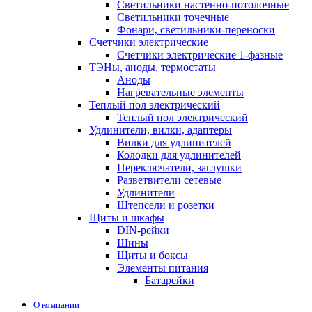
Светильники настенно-потолочные
Светильники точечные
Фонари, светильники-переноски
Счетчики электрические
Счетчики электрические 1-фазные
ТЭНы, аноды, термостаты
Аноды
Нагревательные элементы
Теплый пол электрический
Теплый пол электрический
Удлинители, вилки, адаптеры
Вилки для удлинителей
Колодки для удлинителей
Переключатели, заглушки
Разветвители сетевые
Удлинители
Штепсели и розетки
Щиты и шкафы
DIN-рейки
Шины
Щиты и боксы
Элементы питания
Батарейки
О компании