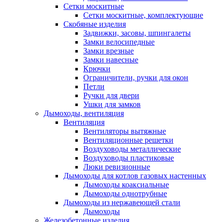
Сетки москитные
Сетки москитные, комплектующие
Скобяные изделия
Задвижки, засовы, шпингалеты
Замки велосипедные
Замки врезные
Замки навесные
Крючки
Ограничители, ручки для окон
Петли
Ручки для двери
Ушки для замков
Дымоходы, вентиляция
Вентиляция
Вентиляторы вытяжные
Вентиляционные решетки
Воздуховоды металлические
Воздуховоды пластиковые
Люки ревизионные
Дымоходы для котлов газовых настенных
Дымоходы коаксиальные
Дымоходы однотрубные
Дымоходы из нержавеющей стали
Дымоходы
Железобетонные изделия