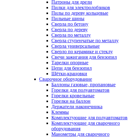
Патроны для дрели
Пилки для электролобзиков
Пилы по дереву кольцевые
Пильные шины
Сверла по бетону
Сверла по дереву
Сверла по металлу
Сверла ступенчатые по металлу
Сверла универсальные
Сверло по керамике и стеклу
Свечи зажигания для бензопил
Тарелки опорные
Цепи для бензопил
Щётки-крацовки
Сварочное оборудование
Баллоны газовые, пропановые
Горелки для полуавтоматов
Горелки кровельные
Горелки на баллон
Держатели наконечника
Клеммы
Комплектующие для полуавтоматов
Комплектующие для сварочного
оборудования
Манометры для сварочного