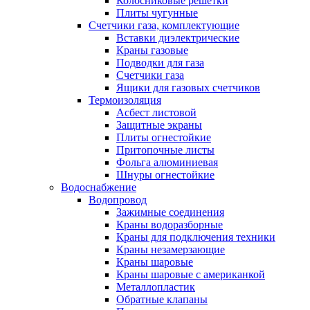
Колосниковые решетки
Плиты чугунные
Счетчики газа, комплектующие
Вставки диэлектрические
Краны газовые
Подводки для газа
Счетчики газа
Ящики для газовых счетчиков
Термоизоляция
Асбест листовой
Защитные экраны
Плиты огнестойкие
Притопочные листы
Фольга алюминиевая
Шнуры огнестойкие
Водоснабжение
Водопровод
Зажимные соединения
Краны водоразборные
Краны для подключения техники
Краны незамерзающие
Краны шаровые
Краны шаровые с американкой
Металлопластик
Обратные клапаны