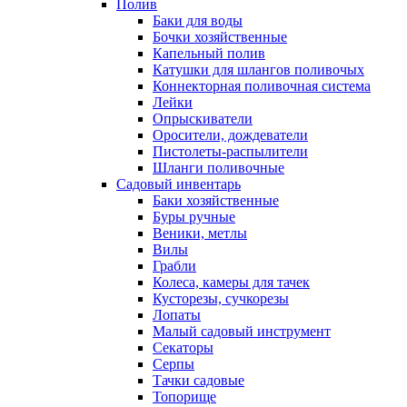
Полив
Баки для воды
Бочки хозяйственные
Капельный полив
Катушки для шлангов поливочых
Коннекторная поливочная система
Лейки
Опрыскиватели
Оросители, дождеватели
Пистолеты-распылители
Шланги поливочные
Садовый инвентарь
Баки хозяйственные
Буры ручные
Веники, метлы
Вилы
Грабли
Колеса, камеры для тачек
Кусторезы, сучкорезы
Лопаты
Малый садовый инструмент
Секаторы
Серпы
Тачки садовые
Топорище