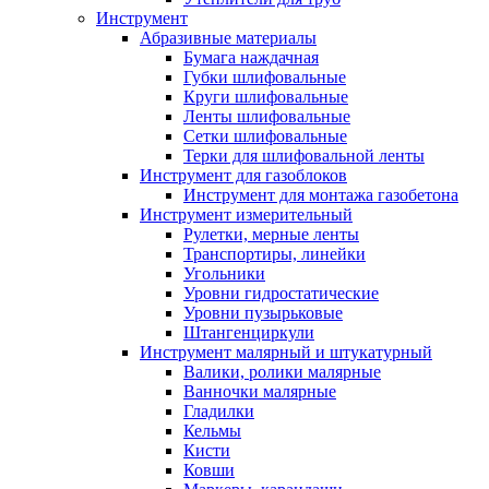
Инструмент
Абразивные материалы
Бумага наждачная
Губки шлифовальные
Круги шлифовальные
Ленты шлифовальные
Сетки шлифовальные
Терки для шлифовальной ленты
Инструмент для газоблоков
Инструмент для монтажа газобетона
Инструмент измерительный
Рулетки, мерные ленты
Транспортиры, линейки
Угольники
Уровни гидростатические
Уровни пузырьковые
Штангенциркули
Инструмент малярный и штукатурный
Валики, ролики малярные
Ванночки малярные
Гладилки
Кельмы
Кисти
Ковши