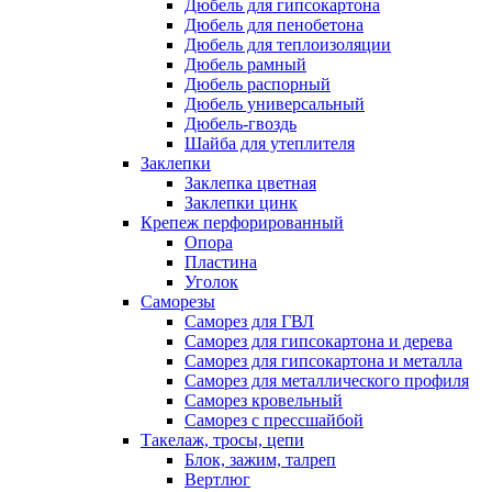
Дюбель для гипсокартона
Дюбель для пенобетона
Дюбель для теплоизоляции
Дюбель рамный
Дюбель распорный
Дюбель универсальный
Дюбель-гвоздь
Шайба для утеплителя
Заклепки
Заклепка цветная
Заклепки цинк
Крепеж перфорированный
Опора
Пластина
Уголок
Саморезы
Саморез для ГВЛ
Саморез для гипсокартона и дерева
Саморез для гипсокартона и металла
Саморез для металлического профиля
Саморез кровельный
Саморез с прессшайбой
Такелаж, тросы, цепи
Блок, зажим, талреп
Вертлюг