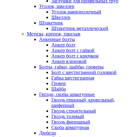
Заглушки для профильных труб
Уголок, швеллер
Уголок равнополочный
Швеллер
Штакетник
Штакетник металлический
Метизы, крепеж, такелаж
Анкерные болты
Анкер болт
Анкер болт с гайкой
Анкер болт с крючком
Анкер клиновой
Болты, гайки, шайбы, гроверы
Болт c шестигранной головкой
Гайка шестигранная
Гровер
Шайба
Гвозди, скобы арматурные
Гвоздь ершоный, кровельный,
шиферный
Гвоздь строительный
Гвоздь толевый
Гвоздь финишный
Скоба арматурная
Дюбели