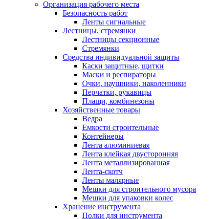
Организация рабочего места
Безопасность работ
Ленты сигнальные
Лестницы, стремянки
Лестницы секционные
Стремянки
Средства индивидуальной защиты
Каски защитные, щитки
Маски и респираторы
Очки, наушники, наколенники
Перчатки, рукавицы
Плащи, комбинезоны
Хозяйственные товары
Ведра
Емкости строительные
Контейнеры
Лента алюминиевая
Лента клейкая двусторонняя
Лента металлизированная
Лента-скотч
Ленты малярные
Мешки для строительного мусора
Мешки для упаковки колес
Хранение инструмента
Полки для инструмента