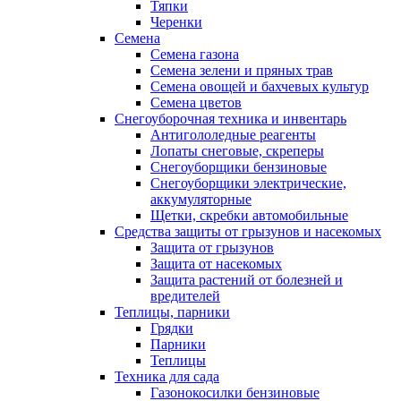
Тяпки
Черенки
Семена
Семена газона
Семена зелени и пряных трав
Семена овощей и бахчевых культур
Семена цветов
Снегоуборочная техника и инвентарь
Антигололедные реагенты
Лопаты снеговые, скреперы
Снегоуборщики бензиновые
Снегоуборщики электрические,
аккумуляторные
Щетки, скребки автомобильные
Средства защиты от грызунов и насекомых
Защита от грызунов
Защита от насекомых
Защита растений от болезней и
вредителей
Теплицы, парники
Грядки
Парники
Теплицы
Техника для сада
Газонокосилки бензиновые