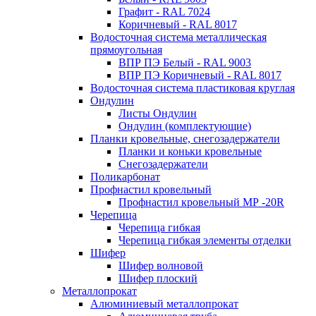
Графит - RAL 7024
Коричневый - RAL 8017
Водосточная система металлическая
прямоугольная
ВПР ПЭ Белый - RAL 9003
ВПР ПЭ Коричневый - RAL 8017
Водосточная система пластиковая круглая
Ондулин
Листы Ондулин
Ондулин (комплектующие)
Планки кровельные, снегозадержатели
Планки и коньки кровельные
Снегозадержатели
Поликарбонат
Профнастил кровельный
Профнастил кровельный МР -20R
Черепица
Черепица гибкая
Черепица гибкая элементы отделки
Шифер
Шифер волновой
Шифер плоский
Металлопрокат
Алюминиевый металлопрокат