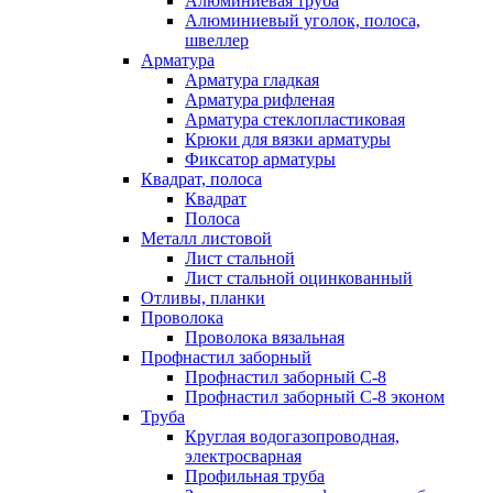
Алюминиевая труба
Алюминиевый уголок, полоса,
швеллер
Арматура
Арматура гладкая
Арматура рифленая
Арматура стеклопластиковая
Крюки для вязки арматуры
Фиксатор арматуры
Квадрат, полоса
Квадрат
Полоса
Металл листовой
Лист стальной
Лист стальной оцинкованный
Отливы, планки
Проволока
Проволока вязальная
Профнастил заборный
Профнастил заборный С-8
Профнастил заборный С-8 эконом
Труба
Круглая водогазопроводная,
электросварная
Профильная труба