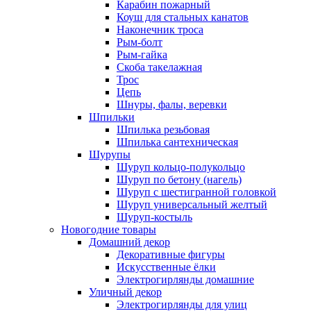
Карабин пожарный
Коуш для стальных канатов
Наконечник троса
Рым-болт
Рым-гайка
Скоба такелажная
Трос
Цепь
Шнуры, фалы, веревки
Шпильки
Шпилька резьбовая
Шпилька сантехническая
Шурупы
Шуруп кольцо-полукольцо
Шуруп по бетону (нагель)
Шуруп с шестигранной головкой
Шуруп универсальный желтый
Шуруп-костыль
Новогодние товары
Домашний декор
Декоративные фигуры
Искусственные ёлки
Электрогирлянды домашние
Уличный декор
Электрогирлянды для улиц