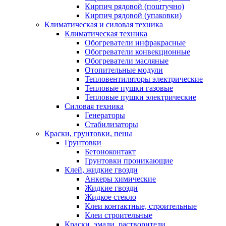
Кирпич рядовой (поштучно)
Кирпич рядовой (упаковки)
Климатическая и силовая техника
Климатическая техника
Обогреватели инфракрасные
Обогреватели конвекционные
Обогреватели масляные
Отопительные модули
Тепловентиляторы электрические
Тепловые пушки газовые
Тепловые пушки электрические
Силовая техника
Генераторы
Стабилизаторы
Краски, грунтовки, пены
Грунтовки
Бетоноконтакт
Грунтовки проникающие
Клей, жидкие гвозди
Анкеры химические
Жидкие гвозди
Жидкое стекло
Клеи контактные, строительные
Клеи строительные
Краски, эмали, растворители