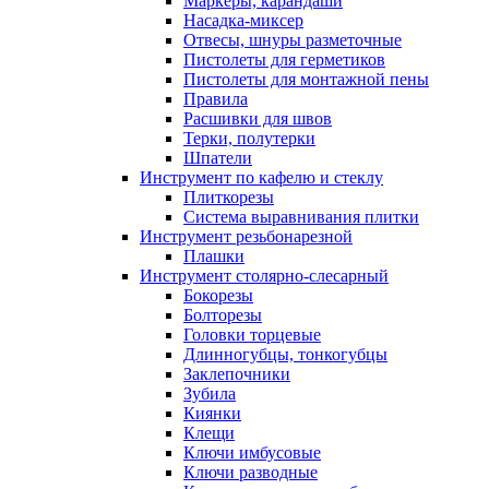
Маркеры, карандаши
Насадка-миксер
Отвесы, шнуры разметочные
Пистолеты для герметиков
Пистолеты для монтажной пены
Правила
Расшивки для швов
Терки, полутерки
Шпатели
Инструмент по кафелю и стеклу
Плиткорезы
Система выравнивания плитки
Инструмент резьбонарезной
Плашки
Инструмент столярно-слесарный
Бокорезы
Болторезы
Головки торцевые
Длинногубцы, тонкогубцы
Заклепочники
Зубила
Киянки
Клещи
Ключи имбусовые
Ключи разводные