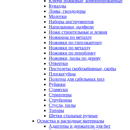
Ключи рожковые, комбинированные
Кувалды
Ломы, гвоздодеры
Молотки
Наборы инструментов
Напильники, надфили
Ножи строительные и лезвия
Ножницы по металлу
Ножовки по гипсокартону
Ножовки по металлу
Ножовки по пеноблоку
Ножовки, пилы по дереву
Отвертки
Пистолеты скобозабивные, скобы
Плоскогубцы
Полотна для сабельных пил
Рубанки
Стамески
Стрипперы
Струбцины
Стусла, пилы
Топоры
Щетки стальные ручные
Оснастка и расходные материалы
Адаптеры и держатели для бит