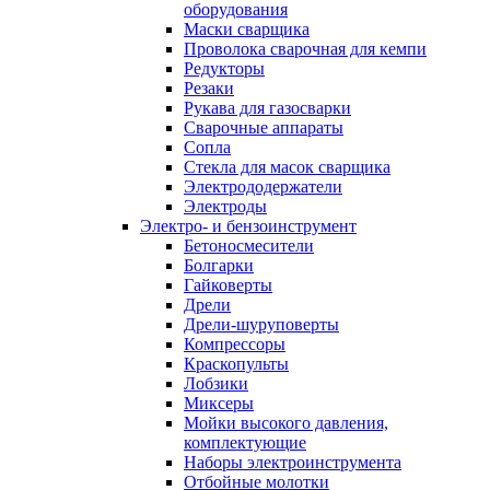
оборудования
Маски сварщика
Проволока сварочная для кемпи
Редукторы
Резаки
Рукава для газосварки
Сварочные аппараты
Сопла
Стекла для масок сварщика
Электрододержатели
Электроды
Электро- и бензоинструмент
Бетоносмесители
Болгарки
Гайковерты
Дрели
Дрели-шуруповерты
Компрессоры
Краскопульты
Лобзики
Миксеры
Мойки высокого давления,
комплектующие
Наборы электроинструмента
Отбойные молотки