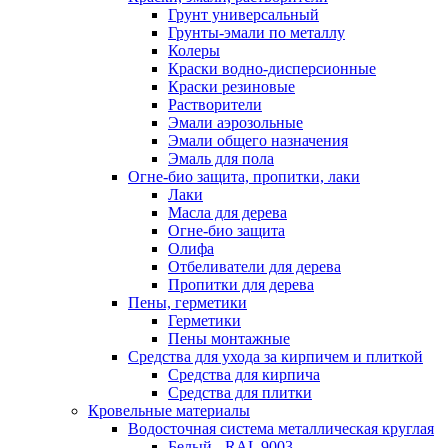
Грунт универсальный
Грунты-эмали по металлу
Колеры
Краски водно-дисперсионные
Краски резиновые
Растворители
Эмали аэрозольные
Эмали общего назначения
Эмаль для пола
Огне-био защита, пропитки, лаки
Лаки
Масла для дерева
Огне-био защита
Олифа
Отбеливатели для дерева
Пропитки для дерева
Пены, герметики
Герметики
Пены монтажные
Средства для ухода за кирпичем и плиткой
Средства для кирпича
Средства для плитки
Кровельные материалы
Водосточная система металлическая круглая
Белый - RAL 9003