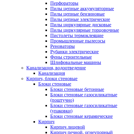
Перфораторы
Пилы цепные аккумуляторные
Пилы цепные бензиновые
Пилы цепные электрические
Пилы циркулярные дисковые
Пилы циркулярные торцовочные
Пистолеты термоклеящие
Промышленные пылесосы
Реноваторы
Рубанки электрические
Фены строительные
Шлифовальные машины
Канализация, водоотведение
Канализация
Кирпич, блоки стеновые
Блоки стеновые
Блоки стеновые бетонные
Блоки стеновые газосиликатные
(поштучно)
Блоки стеновые газосиликатные
(упаковки)
Блоки стеновые керамические
Кирпич
Кирпич лицевой
Кирпич печной, огнеупорный