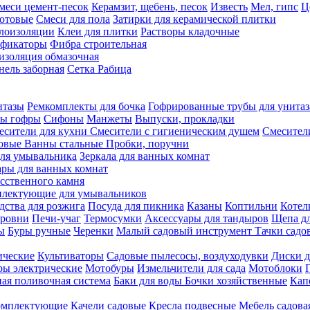
меси цемент-песок
Керамзит, щебень, песок
Известь
Мел, гипс
Ц
отовые
Смеси для пола
Затирки для керамической плитки
плоизоляции
Клеи для плитки
Растворы кладочные
ификаторы
Фибра строительная
изоляция обмазочная
нель заборная
Сетка Рабица
итазы
Ремкомплекты для бочка
Гофрированные трубы для унитаз
бы гофры
Сифоны
Манжеты
Выпуски, прокладки
есители для кухни
Смесители с гигиеническим душем
Смесител
ловые
Ванны стальные
Пробки, поручни
ля умывальника
Зеркала для ванных комнат
ары для ванных комнат
сственного камня
лектующие для умывальников
едства для розжига
Посуда для пикника
Казаны
Коптильни
Котел
ровни
Печи-учаг
Термосумки
Аксессуары для тандыров
Щепа дл
ы
Буры ручные
Черенки
Малый садовый инструмент
Тачки садо
ические
Культиваторы
Садовые пылесосы, воздуходувки
Диски д
ы электрические
Мотобуры
Измельчители для сада
Мотоблоки
ая поливочная система
Баки для воды
Бочки хозяйственные
Кап
комплектующие
Качели садовые
Кресла подвесные
Мебель садова