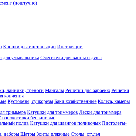
емент (поштучно)
а
Кнопки для инсталляции
Инсталяции
и для умывальника
Смесители для ванны и душа
ки, чайники, треноги
Мангалы
Решетки для барбекю
Решетки
я копчения
вые
Кусторезы, сучкорезы
Баки хозяйственные
Колеса, камеры
ля триммера
Катушки для триммеров
Лески для триммера
Газонокосилки бензиновые
ельный полив
Катушки для шлангов поливочых
Пистолеты-
я, наборы
Шатры
Зонты пляжные
Столы, стулья