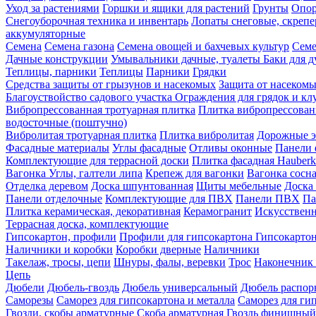
Уход за растениями
Горшки и ящики для растений
Грунты
Опор
Снегоуборочная техника и инвентарь
Лопаты снеговые, скреп
аккумуляторные
Семена
Семена газона
Семена овощей и бахчевых культур
Семе
Дачные конструкции
Умывальники дачные, туалеты
Баки для 
Теплицы, парники
Теплицы
Парники
Грядки
Средства защиты от грызунов и насекомых
Защита от насеком
Благоуствойство садового участка
Ограждения для грядок и кл
Вибропрессованная тротуарная плитка
Плитка вибропрессован
водосточные (поштучно)
Вибролитая тротуарная плитка
Плитка вибролитая
Дорожные э
Фасадные материалы
Углы фасадные
Отливы оконные
Панели 
Комплектующие для террасной доски
Плитка фасадная Hauberk
Вагонка
Углы, галтели липа
Крепеж для вагонки
Вагонка сосн
Отделка деревом
Доска шпунтованная
Щиты мебельные
Доска 
Панели отделочные
Комплектующие для ПВХ
Панели ПВХ
Па
Плитка керамическая, декоративная
Керамогранит
Искусственн
Террасная доска, комплектующие
Гипсокартон, профили
Профили для гипсокартона
Гипсокарто
Наличники и коробки
Коробки дверные
Наличники
Такелаж, тросы, цепи
Шнуры, фалы, веревки
Трос
Наконечник 
Цепь
Дюбели
Дюбель-гвоздь
Дюбель универсальный
Дюбель распо
Саморезы
Саморез для гипсокартона и металла
Саморез для гип
Гвозди, скобы арматурные
Скоба арматурная
Гвоздь финишный