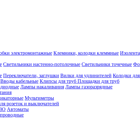
обки электромонтажные
Клемники, колодки клеммные
Изолента
е
Светильники настенно-потолочные
Светильники точечные
Фо
е
Переключатели, заглушки
Вилки для удлинителей
Колодки для
Вводы кабельные
Клипсы для труб
Площадки для труб
одиодные
Лампы накаливания
Лампы газоразрядные
тания
дикаторные
Мультиметры
ля розеток и выключателей
УЗО
Автоматы
спроводные