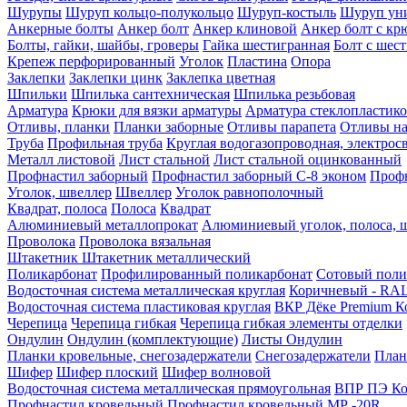
Шурупы
Шуруп кольцо-полукольцо
Шуруп-костыль
Шуруп ун
Анкерные болты
Анкер болт
Анкер клиновой
Анкер болт с кр
Болты, гайки, шайбы, гроверы
Гайка шестигранная
Болт c шес
Крепеж перфорированный
Уголок
Пластина
Опора
Заклепки
Заклепки цинк
Заклепка цветная
Шпильки
Шпилька сантехническая
Шпилька резьбовая
Арматура
Крюки для вязки арматуры
Арматура стеклопластико
Отливы, планки
Планки заборные
Отливы парапета
Отливы на
Труба
Профильная труба
Круглая водогазопроводная, электрос
Металл листовой
Лист стальной
Лист стальной оцинкованный
Профнастил заборный
Профнастил заборный С-8 эконом
Профн
Уголок, швеллер
Швеллер
Уголок равнополочный
Квадрат, полоса
Полоса
Квадрат
Алюминиевый металлопрокат
Алюминиевый уголок, полоса, 
Проволока
Проволока вязальная
Штакетник
Штакетник металлический
Поликарбонат
Профилированный поликарбонат
Сотовый поли
Водосточная система металлическая круглая
Коричневый - RAL
Водосточная система пластиковая круглая
ВКР Дёке Premium К
Черепица
Черепица гибкая
Черепица гибкая элементы отделки
Ондулин
Ондулин (комплектующие)
Листы Ондулин
Планки кровельные, снегозадержатели
Снегозадержатели
План
Шифер
Шифер плоский
Шифер волновой
Водосточная система металлическая прямоугольная
ВПР ПЭ Ко
Профнастил кровельный
Профнастил кровельный МР -20R