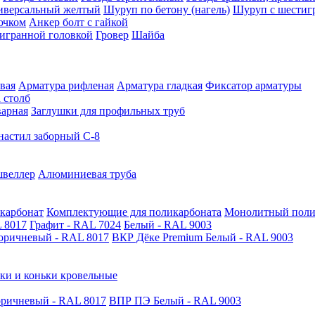
иверсальный желтый
Шуруп по бетону (нагель)
Шуруп с шестиг
ючком
Анкер болт с гайкой
тигранной головкой
Гровер
Шайба
вая
Арматура рифленая
Арматура гладкая
Фиксатор арматуры
 столб
варная
Заглушки для профильных труб
астил заборный С-8
швеллер
Алюминиевая труба
карбонат
Комплектующие для поликарбоната
Монолитный поли
 8017
Графит - RAL 7024
Белый - RAL 9003
оричневый - RAL 8017
ВКР Дёке Premium Белый - RAL 9003
ки и коньки кровельные
ричневый - RAL 8017
ВПР ПЭ Белый - RAL 9003