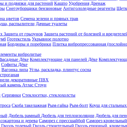
ы и подвязки для растений
Кашпо
Удобрения
Дренаж
еры
Снегоуборщики бензиновые
Антигололедные реагенты
Щетк
на цветов
Семена зелени и пряных трав
душа, распылители
Дачные туалеты
ых
Защита от грызунов
Защита растений от болезней и вредителе
умб
Геотекстиль
Укрывное полотно
ная
Бордюры и поребрики
Плитка вибропрессованная (послойно
лементы вибролитые
фасадные Дёке
Комплектующие для панелей Дёке
Комплектующи
Софиты Дёке
а
Вагонка липа
Углы, раскладка, плинтус сосна
строганая
нели декоративные ПВХ
ый камень Атлас Стоун
н
Серпянки
Стеклосетки, стеклохолсты
троса
Скоба такелажная
Рым-гайка
Рым-болт
Коуш для стальных
рный
Дюбель рамный
Дюбель для теплоизоляции
Дюбель для пен
сокартона и дерева
Саморез с прессшайбой
Саморез кровельный
Гвоздь толевый
Гвоздь строительный
Гвоздь ершоный, кровел