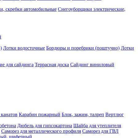
и, скребки автомобильные
Снегоуборщики электрические,
й
)
Лотки водосточные
Бордюры и поребрики (поштучно)
Лотки
е для сайдинга
Террасная доска
Сайдинг виниловый
 канатов
Карабин пожарный
Блок, зажим, талреп
Вертлюг
обетона
Дюбель для гипсокартона
Шайба для утеплителя
Саморез для металлического профиля
Саморез для ГВЛ
ьный, шиферный