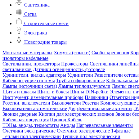
Сантехника
Сетка
Строительные смеси
Электрика
Новогодние товары
Монтажные материалы
Хомуты (стяжки)
Скобы крепления
Кор
изоляторы кабельные
Светильники, прожекторы
Прожекторы
Светильники линейны
светильников
Датчики освещенности, фотореле
Удлинители, вилки, адаптеры
Удлинители
Разветвители сетевы
Кабеленесущие системы
Трубы гофрированные
Кабель-каналы
Лампы (источники света)
Лампы теплоизлучатели
Лампы свет
Щиты и шкафы
Щиты и боксы
Шины
DIN-рейки
Элементы пи
Инструмент, измерительные приборы
Паяльники
Отвертки ин
Розетки, выключатели
Выключатели
Розетки
Комплектующие д
Выключатели автоматические
Дифференциальные автоматы, 
Звонки дверные
Кнопки для электрических звонков
Звонки бе
Кабельная продукция
Провод
Кабель
ТЭНы, аноды, термостаты
Аноды
Нагревательные элементы
Счетчики электрические
Счетчики электрические 1-фазные
Теплый пол электрический
Теплый пол электрический