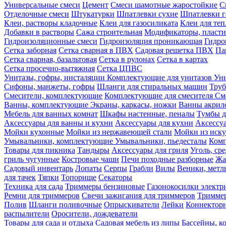
Универсальные смеси
Цемент
Смеси шамотные жаростойкие
С
Отделочные смеси
Штукатурки
Шпатлевки сухие
Шпатлевки г
Клеи, растворы кладочные
Клеи для газосиликата
Клеи для те
Добавки в растворы
Сажа строительная
Модификаторы, пласт
Гидроизоляционные смеси
Гидроизоляция проникающая
Гидро
Сетка заборная
Сетка сварная в ПВХ
Садовая решетка ПВХ
Па
Сетка сварная, базальтовая
Сетка в рулонах
Сетка в картах
Сетка просечно-вытяжная
Сетка ЦПВС
Унитазы, гофры, инсталяции
Комплектующие для унитазов
Ун
Сифоны, манжеты, гофры
Шланги для стиральных машин
Тру
Смесители, комплектующие
Комплектующие для смесителя
См
Ванны, комплектующие
Экраны, каркасы, ножки
Ванны акри
Мебель для ванных комнат
Шкафы настенные, пеналы
Тумбы д
Аксессуары для ванны и кухни
Аксессуары для кухни
Аксессу
Мойки кухонные
Мойки из нержавеющей стали
Мойки из иску
Умывальники, комплектующие
Умывальники, пьедесталы
Комп
Товары для пикника
Тандыры
Аксессуары для гриля
Уголь, ср
гриль чугунные
Костровые чаши
Печи походные разборные
Жа
Садовый инвентарь
Лопаты
Серпы
Грабли
Вилы
Веники, метл
для тачек
Тяпки
Топорище
Секаторы
Техника для сада
Триммеры бензиновые
Газонокосилки электр
Ремни для триммеров
Свечи зажигания для триммеров
Триммер
Полив
Шланги поливочные
Опрыскиватели
Лейки
Коннекторн
распылители
Оросители, дождеватели
Товары для сада и отдыха
Садовая мебель из липы
Бассейны, 