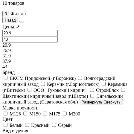
10 товаров
Фильтр
0
Назад
Цены, ₽
20.9
26.9
31.9
37.9
43
Бренд
ВКСМ Придонской (г.Воронеж)
Волгоградский
кирпичный завод
Керамик (г.Борисоглебск)
Керамика
(г.Витебск)
ООО "Гуковский кирпич"
СтройБлок
Шахтинский кирпичный завод (г.Шахты)
Энгельсский
кирпичный завод (Саратовская обл.)
Развернуть
Свернуть
Марка прочности
М125
М150
М175
М200
Цвет
Белый
Красный
Серый
Вид изделия