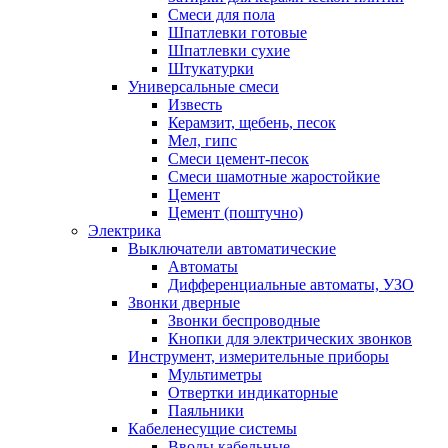
Смеси для пола
Шпатлевки готовые
Шпатлевки сухие
Штукатурки
Универсальные смеси
Известь
Керамзит, щебень, песок
Мел, гипс
Смеси цемент-песок
Смеси шамотные жаростойкие
Цемент
Цемент (поштучно)
Электрика
Выключатели автоматические
Автоматы
Дифференциальные автоматы, УЗО
Звонки дверные
Звонки беспроводные
Кнопки для электрических звонков
Инструмент, измерительные приборы
Мультиметры
Отвертки индикаторные
Паяльники
Кабеленесущие системы
Вводы кабельные