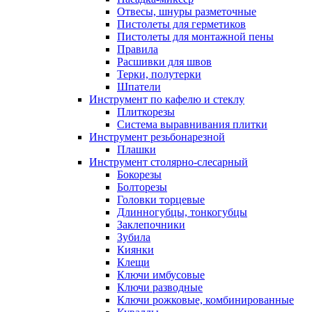
Отвесы, шнуры разметочные
Пистолеты для герметиков
Пистолеты для монтажной пены
Правила
Расшивки для швов
Терки, полутерки
Шпатели
Инструмент по кафелю и стеклу
Плиткорезы
Система выравнивания плитки
Инструмент резьбонарезной
Плашки
Инструмент столярно-слесарный
Бокорезы
Болторезы
Головки торцевые
Длинногубцы, тонкогубцы
Заклепочники
Зубила
Киянки
Клещи
Ключи имбусовые
Ключи разводные
Ключи рожковые, комбинированные