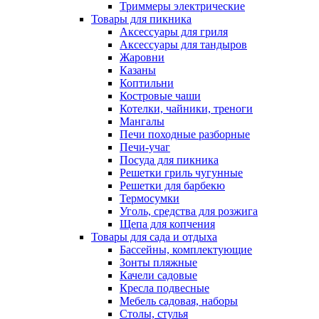
Триммеры электрические
Товары для пикника
Аксессуары для гриля
Аксессуары для тандыров
Жаровни
Казаны
Коптильни
Костровые чаши
Котелки, чайники, треноги
Мангалы
Печи походные разборные
Печи-учаг
Посуда для пикника
Решетки гриль чугунные
Решетки для барбекю
Термосумки
Уголь, средства для розжига
Щепа для копчения
Товары для сада и отдыха
Бассейны, комплектующие
Зонты пляжные
Качели садовые
Кресла подвесные
Мебель садовая, наборы
Столы, стулья