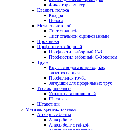
Фиксатор арматуры
Квадрат, полоса
Квадрат
Полоса
Металл листовой
Лист стальной
Лист стальной оцинкованный
Проволока
Профнастил заборный
Профнастил заборный С-8
Профнастил заборный С-8 эконом
Труба
Круглая водогазопроводная,
электросварная
Профильная труба
Заглушки для профильных труб
Уголок, швеллер
Уголок равнополочный
Швеллер
Штакетник
Метизы, крепеж, такелаж
Анкерные болты
Анкер болт
Анкер болт с гайкой