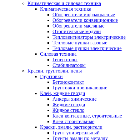
Климатическая и силовая техника
Климатическая техника
Обогреватели инфракрасные
Обогреватели конвекционные
Обогреватели масляные
Отопительные модули
Тепловентиляторы электрические
Тепловые пушки газовые
Тепловые пушки электрические
Силовая техника
Генераторы
Стабилизаторы
Краски, грунтовки, пены
Грунтовки
Бетоноконтакт
Грунтовки проникающие
Клей, жидкие гвозди
Анкеры химические
Жидкие гвозди
Жидкое стекло
Клеи контактные, строительные
Клеи строительные
Краски, эмали, растворители
Грунт универсальный
Грунты-эмали по металлу