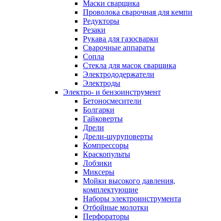
Маски сварщика
Проволока сварочная для кемпи
Редукторы
Резаки
Рукава для газосварки
Сварочные аппараты
Сопла
Стекла для масок сварщика
Электрододержатели
Электроды
Электро- и бензоинструмент
Бетоносмесители
Болгарки
Гайковерты
Дрели
Дрели-шуруповерты
Компрессоры
Краскопульты
Лобзики
Миксеры
Мойки высокого давления,
комплектующие
Наборы электроинструмента
Отбойные молотки
Перфораторы