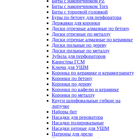
Биты с наконечником PZ
Биты с наконечником Torx
Биты с торцевой головкой
Буры по бетону для перфоратора
Державки для коронки
Диски отрезные алмазные по бетону
Диски отрезные по металлу
Диски отреные алмазные по керамике
Диски пильные по дереву
Диски пильные по металлу
Зубила для перфораторов
Канистры ГСМ
Ключи для УШМ
Коронка по керамике и керамограниту
Коронки по бетону
Коронки по дереву
Коронки по кафелю и керамике
Коронки по металлу
Круги шлифовальные гибкие на
липучке
Наборы бит
Насадки для реноватора
Насадки полировальные
Насадки цепные для УШМ
Патроны для дрели