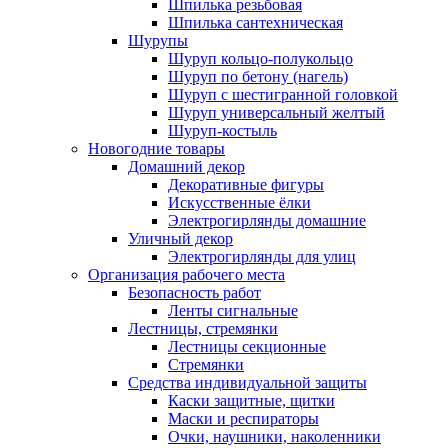
Шпилька резьбовая
Шпилька сантехническая
Шурупы
Шуруп кольцо-полукольцо
Шуруп по бетону (нагель)
Шуруп с шестигранной головкой
Шуруп универсальный желтый
Шуруп-костыль
Новогодние товары
Домашний декор
Декоративные фигуры
Искусственные ёлки
Электрогирлянды домашние
Уличный декор
Электрогирлянды для улиц
Организация рабочего места
Безопасность работ
Ленты сигнальные
Лестницы, стремянки
Лестницы секционные
Стремянки
Средства индивидуальной защиты
Каски защитные, щитки
Маски и респираторы
Очки, наушники, наколенники