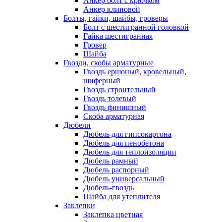
Анкер болт с крючком
Анкер клиновой
Болты, гайки, шайбы, гроверы
Болт c шестигранной головкой
Гайка шестигранная
Гровер
Шайба
Гвозди, скобы арматурные
Гвоздь ершоный, кровельный,
шиферный
Гвоздь строительный
Гвоздь толевый
Гвоздь финишный
Скоба арматурная
Дюбели
Дюбель для гипсокартона
Дюбель для пенобетона
Дюбель для теплоизоляции
Дюбель рамный
Дюбель распорный
Дюбель универсальный
Дюбель-гвоздь
Шайба для утеплителя
Заклепки
Заклепка цветная