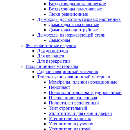
Воздуховоды металлические
Воздуховоды пластиковые
Люки ревизионные
Дымоходы для котлов газовых настенных
Дымоходы коаксиальные
Дымоходы однотрубные
Дымоходы из нержавеющей стали
Дымоходы
Железобетонные изделия
Для дымоходов
Для колодцев
Для перекрытий
Изоляционные материалы
Гидроизоляционный материал
Тепло-звукоизоляционный материал
Мембраны, пленки изоляционные
Пенопласт
Пенополистирол экструдированный
Пленка полиэтиленовая
Полиэтилен вспененный
Тент строительный
Уплотнители для окон и дверей
Утеплители в плитах
Утеплители в рулонах
Утеплители для труб