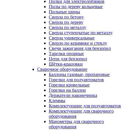
Пилки для электролобзиков
Пилы по дереву кольцевые
Пильные шины
Сверла по бетону
Сверла по дереву
Сверла по металлу
Сверла ступенчатые по металлу
Сверла универсальные
Сверло по керамике и стеклу
Свечи зажигания для бензопил
Тарелки опорные
Цепи для бензопил
Щётки-крацовки
Сварочное оборудование
Баллоны газовые, пропановые
Горелки для полуавтоматов
Горелки кровельные
Горелки на баллон
Держатели наконечника
Клеммы
Комплектующие для полуавтоматов
Комплектующие для сварочного
оборудования
Манометры для сварочного
оборудования