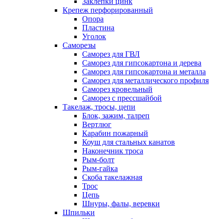
Заклепки цинк
Крепеж перфорированный
Опора
Пластина
Уголок
Саморезы
Саморез для ГВЛ
Саморез для гипсокартона и дерева
Саморез для гипсокартона и металла
Саморез для металлического профиля
Саморез кровельный
Саморез с прессшайбой
Такелаж, тросы, цепи
Блок, зажим, талреп
Вертлюг
Карабин пожарный
Коуш для стальных канатов
Наконечник троса
Рым-болт
Рым-гайка
Скоба такелажная
Трос
Цепь
Шнуры, фалы, веревки
Шпильки