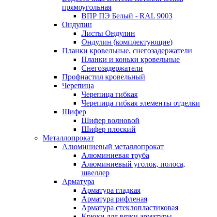
прямоугольная
ВПР ПЭ Белый - RAL 9003
Ондулин
Листы Ондулин
Ондулин (комплектующие)
Планки кровельные, снегозадержатели
Планки и коньки кровельные
Снегозадержатели
Профнастил кровельный
Черепица
Черепица гибкая
Черепица гибкая элементы отделки
Шифер
Шифер волновой
Шифер плоский
Металлопрокат
Алюминиевый металлопрокат
Алюминиевая труба
Алюминиевый уголок, полоса,
швеллер
Арматура
Арматура гладкая
Арматура рифленая
Арматура стеклопластиковая
Крюки для вязки арматуры