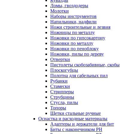
Кувалды
Ломы, гвоздодеры
Молотки
Наборы инструментов
Напильники, надфили
Ножи строительные и лезвия
Ножницы по металлу
Ножовки по гипсокартону
Ножовки по металлу
Ножовки по пеноблоку
Ножовки, пилы по дереву
Отвертки
Пистолеты скобозабивные, скобы
Плоскогубцы
Полотна для сабельных пил
Рубанки
Стамески
Стрипперы
Струбцины
Стусла, пилы
Топоры
Щетки стальные ручные
Оснастка и расходные материалы
Адаптеры и держатели для бит
Биты с наконечником PH