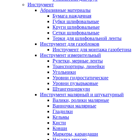
Инструмент
Абразивные материалы
Бумага наждачная
Губки шлифовальные
Круги шлифовальные
Сетки шлифовальные
Терки для шлифовальной ленты
Инструмент для газоблоков
Инструмент для монтажа газобетона
Инструмент измерительный
Рулетки, мерные ленты
Транспортиры, линейки
Угольники
Уровни гидростатические
Уровни пузырьковые
Штангенциркули
Инструмент малярный и штукатурный
Валики, ролики малярные
Ванночки малярные
Гладилки
Кельмы
Кисти
Ковши
Маркеры, карандаши
Насадка-миксер