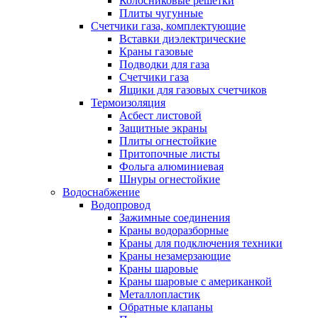
Колосниковые решетки
Плиты чугунные
Счетчики газа, комплектующие
Вставки диэлектрические
Краны газовые
Подводки для газа
Счетчики газа
Ящики для газовых счетчиков
Термоизоляция
Асбест листовой
Защитные экраны
Плиты огнестойкие
Притопочные листы
Фольга алюминиевая
Шнуры огнестойкие
Водоснабжение
Водопровод
Зажимные соединения
Краны водоразборные
Краны для подключения техники
Краны незамерзающие
Краны шаровые
Краны шаровые с американкой
Металлопластик
Обратные клапаны