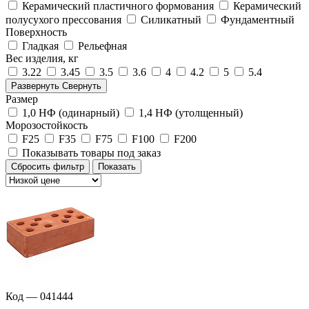
Керамический пластичного формования
Керамический
полусухого прессования
Силикатный
Фундаментный
Поверхность
Гладкая
Рельефная
Вес изделия, кг
3.22
3.45
3.5
3.6
4
4.2
5
5.4
Развернуть
Свернуть
Размер
1,0 НФ (одинарный)
1,4 НФ (утолщенный)
Морозостойкость
F25
F35
F75
F100
F200
Показывать товары под заказ
Сбросить фильтр
Показать
Код — 041444