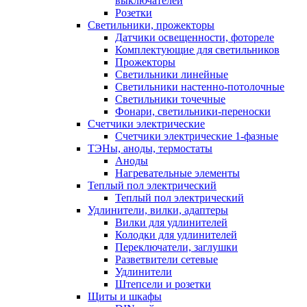
выключателей
Розетки
Светильники, прожекторы
Датчики освещенности, фотореле
Комплектующие для светильников
Прожекторы
Светильники линейные
Светильники настенно-потолочные
Светильники точечные
Фонари, светильники-переноски
Счетчики электрические
Счетчики электрические 1-фазные
ТЭНы, аноды, термостаты
Аноды
Нагревательные элементы
Теплый пол электрический
Теплый пол электрический
Удлинители, вилки, адаптеры
Вилки для удлинителей
Колодки для удлинителей
Переключатели, заглушки
Разветвители сетевые
Удлинители
Штепсели и розетки
Щиты и шкафы