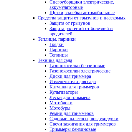
Снегоуборщики электрические,
аккумуляторные
Щетки, скребки автомобильные
Средства защиты от грызунов и насекомых
Защита от грызунов
Защита растений от болезней и
вредителей
Теплицы, парники
Грядки
Парники
Теплицы
Техника для сада
Газонокосилки бензиновые
Газонокосилки электрические
Диски для триммера
Измельчители для сада
Катушки для триммеров
Культиваторы
Лески для триммера
Мотоблоки
Мотобуры
Ремни для триммеров
Садовые пылесосы, воздуходувки
Свечи зажигания для триммеров
Триммеры бензиновые