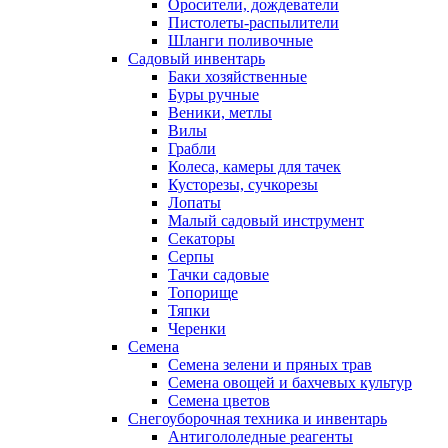
Оросители, дождеватели
Пистолеты-распылители
Шланги поливочные
Садовый инвентарь
Баки хозяйственные
Буры ручные
Веники, метлы
Вилы
Грабли
Колеса, камеры для тачек
Кусторезы, сучкорезы
Лопаты
Малый садовый инструмент
Секаторы
Серпы
Тачки садовые
Топорище
Тяпки
Черенки
Семена
Семена зелени и пряных трав
Семена овощей и бахчевых культур
Семена цветов
Снегоуборочная техника и инвентарь
Антигололедные реагенты