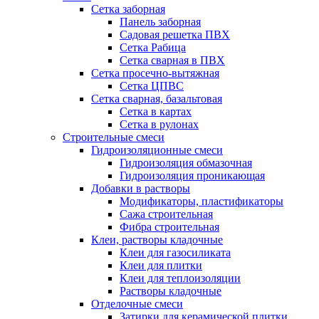
Сетка заборная
Панель заборная
Садовая решетка ПВХ
Сетка Рабица
Сетка сварная в ПВХ
Сетка просечно-вытяжная
Сетка ЦПВС
Сетка сварная, базальтовая
Сетка в картах
Сетка в рулонах
Строительные смеси
Гидроизоляционные смеси
Гидроизоляция обмазочная
Гидроизоляция проникающая
Добавки в растворы
Модификаторы, пластификаторы
Сажа строительная
Фибра строительная
Клеи, растворы кладочные
Клеи для газосиликата
Клеи для плитки
Клеи для теплоизоляции
Растворы кладочные
Отделочные смеси
Затирки для керамической плитки