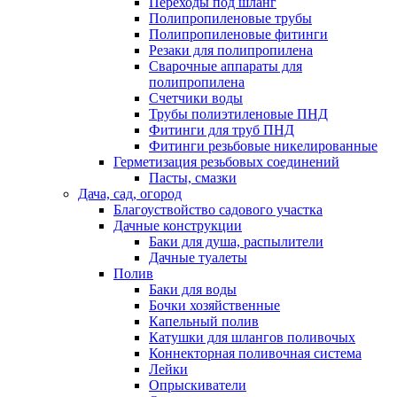
Переходы под шланг
Полипропиленовые трубы
Полипропиленовые фитинги
Резаки для полипропилена
Сварочные аппараты для
полипропилена
Счетчики воды
Трубы полиэтиленовые ПНД
Фитинги для труб ПНД
Фитинги резьбовые никелированные
Герметизация резьбовых соединений
Пасты, смазки
Дача, сад, огород
Благоуствойство садового участка
Дачные конструкции
Баки для душа, распылители
Дачные туалеты
Полив
Баки для воды
Бочки хозяйственные
Капельный полив
Катушки для шлангов поливочых
Коннекторная поливочная система
Лейки
Опрыскиватели