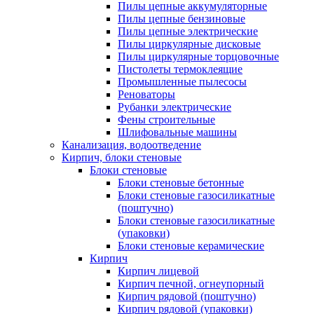
Пилы цепные аккумуляторные
Пилы цепные бензиновые
Пилы цепные электрические
Пилы циркулярные дисковые
Пилы циркулярные торцовочные
Пистолеты термоклеящие
Промышленные пылесосы
Реноваторы
Рубанки электрические
Фены строительные
Шлифовальные машины
Канализация, водоотведение
Кирпич, блоки стеновые
Блоки стеновые
Блоки стеновые бетонные
Блоки стеновые газосиликатные
(поштучно)
Блоки стеновые газосиликатные
(упаковки)
Блоки стеновые керамические
Кирпич
Кирпич лицевой
Кирпич печной, огнеупорный
Кирпич рядовой (поштучно)
Кирпич рядовой (упаковки)