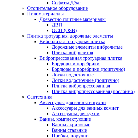
Софиты Дёке
Отопительное оборудование
Пиломатериаллы
Древестно-плитные материалы
ДВП
ОСП (OSB)
Плитка тротуарная, дорожные элементы
Вибролитая тротуарная плитка
Дорожные элементы вибролитые
Плитка вибролитая
Вибропрессованная тротуарная плитка
Бордюры и поребрики
Бордюры и поребрики (поштучно)
Лотки водосточные
Лотки водосточные (поштучно)
Плитка вибропрессованная
Плитка вибропрессованная (послойно)
Сантехника
Аксессуары для ванны и кухни
Аксессуары для ванных комнат
Аксессуары для кухни
Ванны, комплектующие
Ванны акриловые
Ванны стальные
Пробки, поручни