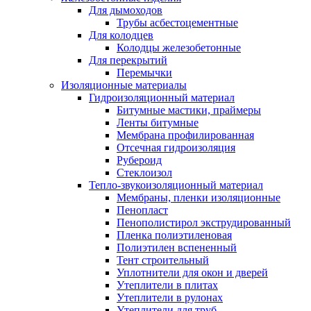
Для дымоходов
Трубы асбестоцементные
Для колодцев
Колодцы железобетонные
Для перекрытий
Перемычки
Изоляционные материалы
Гидроизоляционный материал
Битумные мастики, праймеры
Ленты битумные
Мембрана профилированная
Отсечная гидроизоляция
Рубероид
Стеклоизол
Тепло-звукоизоляционный материал
Мембраны, пленки изоляционные
Пенопласт
Пенополистирол экструдированный
Пленка полиэтиленовая
Полиэтилен вспененный
Тент строительный
Уплотнители для окон и дверей
Утеплители в плитах
Утеплители в рулонах
Утеплители для труб