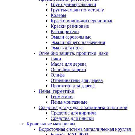
Грунт универсальный
Грунты-эмали по металлу
Колеры
Краски водно-дисперсионные
Краски резиновые
Растворители
Эмали аэрозольные
Эмали общего назначения
Эмаль для пола
Огне-био защита, пропитки, лаки
Лаки
Масла для дерева
Огне-био защита
Олифа
Отбеливатели для дерева
Пропитки для дерева
Пены, герметики
Герметики
Пены монтажные
Средства для ухода за кирпичем и плиткой
Средства для кирпича
Средства для плитки
Кровельные материалы
Водосточная система металлическая круглая
Белый - RAL 9003