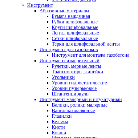
Инструмент
Абразивные материалы
Бумага наждачная
Губки шлифовальные
Круги шлифовальные
Ленты шлифовальные
Сетки шлифовальные
Терки для шлифовальной ленты
Инструмент для газоблоков
Инструмент для монтажа газобетона
Инструмент измерительный
Рулетки, мерные ленты
Транспортиры, линейки
Угольники
Уровни гидростатические
Уровни пузырьковые
Штангенциркули
Инструмент малярный и штукатурный
Валики, ролики малярные
Ванночки малярные
Гладилки
Кельмы
Кисти
Ковши