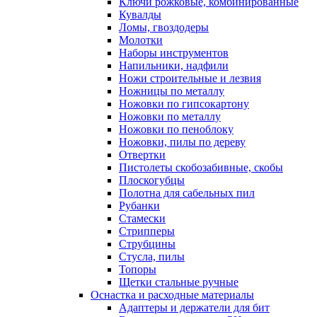
Ключи рожковые, комбинированные
Кувалды
Ломы, гвоздодеры
Молотки
Наборы инструментов
Напильники, надфили
Ножи строительные и лезвия
Ножницы по металлу
Ножовки по гипсокартону
Ножовки по металлу
Ножовки по пеноблоку
Ножовки, пилы по дереву
Отвертки
Пистолеты скобозабивные, скобы
Плоскогубцы
Полотна для сабельных пил
Рубанки
Стамески
Стрипперы
Струбцины
Стусла, пилы
Топоры
Щетки стальные ручные
Оснастка и расходные материалы
Адаптеры и держатели для бит