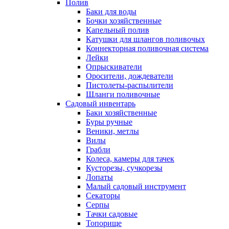
Полив
Баки для воды
Бочки хозяйственные
Капельный полив
Катушки для шлангов поливочых
Коннекторная поливочная система
Лейки
Опрыскиватели
Оросители, дождеватели
Пистолеты-распылители
Шланги поливочные
Садовый инвентарь
Баки хозяйственные
Буры ручные
Веники, метлы
Вилы
Грабли
Колеса, камеры для тачек
Кусторезы, сучкорезы
Лопаты
Малый садовый инструмент
Секаторы
Серпы
Тачки садовые
Топорище