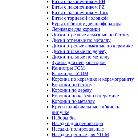
Биты с наконечником PH
Биты с наконечником PZ
Биты с наконечником Torx
Биты с торцевой головкой
Буры по бетону для перфоратора
Державки для коронки
Диски отрезные алмазные по бетону
Диски отрезные по металлу
Диски отреные алмазные по керамике
Диски пильные по дереву
Диски пильные по металлу
Зубила для перфораторов
Канистры ГСМ
Ключи для УШМ
Коронка по керамике и керамограниту
Коронки по бетону
Коронки по дереву
Коронки по кафелю и керамике
Коронки по металлу
Круги шлифовальные гибкие на
липучке
Наборы бит
Насадки для реноватора
Насадки полировальные
Насадки цепные для УШМ