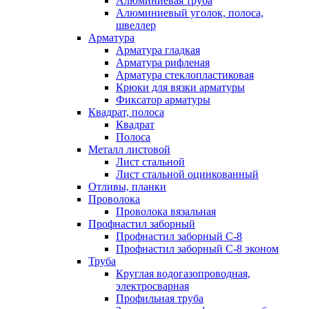
Алюминиевая труба
Алюминиевый уголок, полоса,
швеллер
Арматура
Арматура гладкая
Арматура рифленая
Арматура стеклопластиковая
Крюки для вязки арматуры
Фиксатор арматуры
Квадрат, полоса
Квадрат
Полоса
Металл листовой
Лист стальной
Лист стальной оцинкованный
Отливы, планки
Проволока
Проволока вязальная
Профнастил заборный
Профнастил заборный С-8
Профнастил заборный С-8 эконом
Труба
Круглая водогазопроводная,
электросварная
Профильная труба