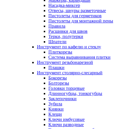
Маркеры, карандаши
Насадка-миксер
Отвесы, шнуры разметочные
Пистолеты для герметиков
Пистолеты для монтажной пены
Правила
Расшивки для швов
Терки, полутерки
Шпатели
Инструмент по кафелю и стеклу
Плиткорезы
Система выравнивания плитки
Инструмент резьбонарезной
Плашки
Инструмент столярно-слесарный
Бокорезы
Болторезы
Головки торцевые
Длинногубцы, тонкогубцы
Заклепочники
Зубила
Киянки
Клещи
Ключи имбусовые
Ключи разводные