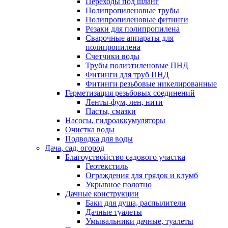
Переходы под шланг
Полипропиленовые трубы
Полипропиленовые фитинги
Резаки для полипропилена
Сварочные аппараты для
полипропилена
Счетчики воды
Трубы полиэтиленовые ПНД
Фитинги для труб ПНД
Фитинги резьбовые никелированные
Герметизация резьбовых соединений
Ленты-фум, лен, нити
Пасты, смазки
Насосы, гидроаккумуляторы
Очистка воды
Подводка для воды
Дача, сад, огород
Благоуствойство садового участка
Геотекстиль
Ограждения для грядок и клумб
Укрывное полотно
Дачные конструкции
Баки для душа, распылители
Дачные туалеты
Умывальники дачные, туалеты