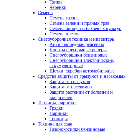
Тяпки
Черенки
Семена
Семена газона
Семена зелени и пряных трав
Семена овощей и бахчевых культур
Семена цветов
Снегоуборочная техника и инвентарь
Антигололедные реагенты
Лопаты снеговые, скреперы
Снегоуборщики бензиновые
Снегоуборщики электрические,
аккумуляторные
Щетки, скребки автомобильные
Средства защиты от грызунов и насекомых
Защита от грызунов
Защита от насекомых
Защита растений от болезней и
вредителей
Теплицы, парники
Грядки
Парники
Теплицы
Техника для сада
Газонокосилки бензиновые