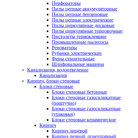
Перфораторы
Пилы цепные аккумуляторные
Пилы цепные бензиновые
Пилы цепные электрические
Пилы циркулярные дисковые
Пилы циркулярные торцовочные
Пистолеты термоклеящие
Промышленные пылесосы
Реноваторы
Рубанки электрические
Фены строительные
Шлифовальные машины
Канализация, водоотведение
Канализация
Кирпич, блоки стеновые
Блоки стеновые
Блоки стеновые бетонные
Блоки стеновые газосиликатные
(поштучно)
Блоки стеновые газосиликатные
(упаковки)
Блоки стеновые керамические
Кирпич
Кирпич лицевой
Кирпич печной, огнеупорный