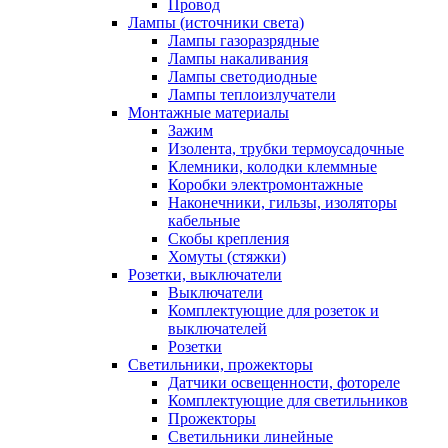
Провод
Лампы (источники света)
Лампы газоразрядные
Лампы накаливания
Лампы светодиодные
Лампы теплоизлучатели
Монтажные материалы
Зажим
Изолента, трубки термоусадочные
Клемники, колодки клеммные
Коробки электромонтажные
Наконечники, гильзы, изоляторы
кабельные
Скобы крепления
Хомуты (стяжки)
Розетки, выключатели
Выключатели
Комплектующие для розеток и
выключателей
Розетки
Светильники, прожекторы
Датчики освещенности, фотореле
Комплектующие для светильников
Прожекторы
Светильники линейные