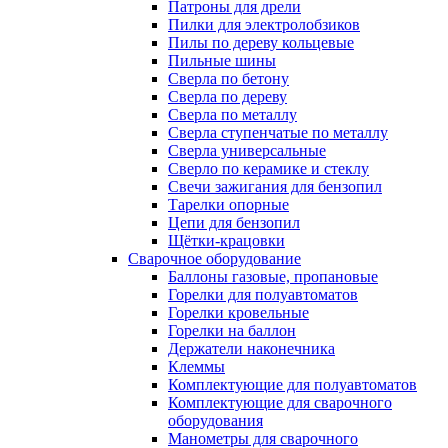
Патроны для дрели
Пилки для электролобзиков
Пилы по дереву кольцевые
Пильные шины
Сверла по бетону
Сверла по дереву
Сверла по металлу
Сверла ступенчатые по металлу
Сверла универсальные
Сверло по керамике и стеклу
Свечи зажигания для бензопил
Тарелки опорные
Цепи для бензопил
Щётки-крацовки
Сварочное оборудование
Баллоны газовые, пропановые
Горелки для полуавтоматов
Горелки кровельные
Горелки на баллон
Держатели наконечника
Клеммы
Комплектующие для полуавтоматов
Комплектующие для сварочного
оборудования
Манометры для сварочного