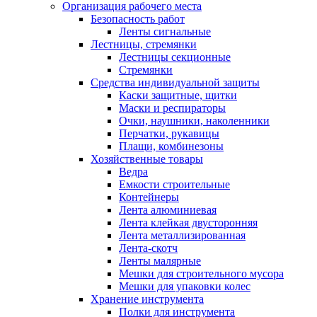
Организация рабочего места
Безопасность работ
Ленты сигнальные
Лестницы, стремянки
Лестницы секционные
Стремянки
Средства индивидуальной защиты
Каски защитные, щитки
Маски и респираторы
Очки, наушники, наколенники
Перчатки, рукавицы
Плащи, комбинезоны
Хозяйственные товары
Ведра
Емкости строительные
Контейнеры
Лента алюминиевая
Лента клейкая двусторонняя
Лента металлизированная
Лента-скотч
Ленты малярные
Мешки для строительного мусора
Мешки для упаковки колес
Хранение инструмента
Полки для инструмента