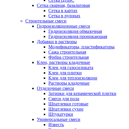
Сетка ЦПВС
Сетка сварная, базальтовая
Сетка в картах
Сетка в рулонах
Строительные смеси
Гидроизоляционные смеси
Гидроизоляция обмазочная
Гидроизоляция проникающая
Добавки в растворы
Модификаторы, пластификаторы
Сажа строительная
Фибра строительная
Клеи, растворы кладочные
Клеи для газосиликата
Клеи для плитки
Клеи для теплоизоляции
Растворы кладочные
Отделочные смеси
Затирки для керамической плитки
Смеси для пола
Шпатлевки готовые
Шпатлевки сухие
Штукатурки
Универсальные смеси
Известь