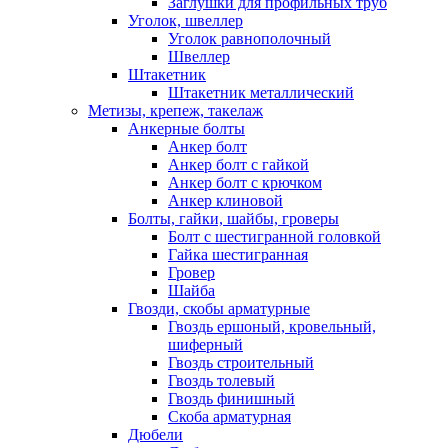
Заглушки для профильных труб
Уголок, швеллер
Уголок равнополочный
Швеллер
Штакетник
Штакетник металлический
Метизы, крепеж, такелаж
Анкерные болты
Анкер болт
Анкер болт с гайкой
Анкер болт с крючком
Анкер клиновой
Болты, гайки, шайбы, гроверы
Болт c шестигранной головкой
Гайка шестигранная
Гровер
Шайба
Гвозди, скобы арматурные
Гвоздь ершоный, кровельный,
шиферный
Гвоздь строительный
Гвоздь толевый
Гвоздь финишный
Скоба арматурная
Дюбели