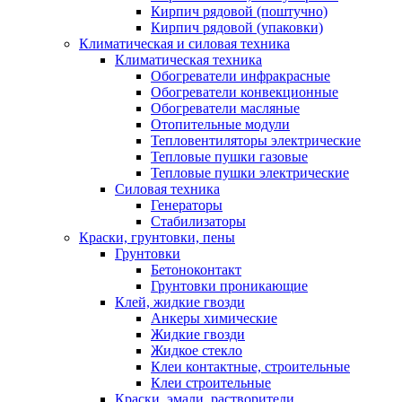
Кирпич рядовой (поштучно)
Кирпич рядовой (упаковки)
Климатическая и силовая техника
Климатическая техника
Обогреватели инфракрасные
Обогреватели конвекционные
Обогреватели масляные
Отопительные модули
Тепловентиляторы электрические
Тепловые пушки газовые
Тепловые пушки электрические
Силовая техника
Генераторы
Стабилизаторы
Краски, грунтовки, пены
Грунтовки
Бетоноконтакт
Грунтовки проникающие
Клей, жидкие гвозди
Анкеры химические
Жидкие гвозди
Жидкое стекло
Клеи контактные, строительные
Клеи строительные
Краски, эмали, растворители