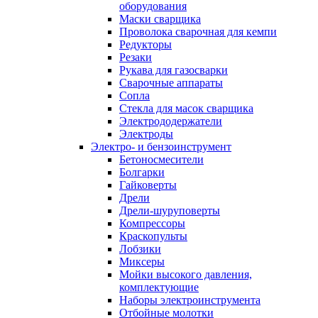
оборудования
Маски сварщика
Проволока сварочная для кемпи
Редукторы
Резаки
Рукава для газосварки
Сварочные аппараты
Сопла
Стекла для масок сварщика
Электрододержатели
Электроды
Электро- и бензоинструмент
Бетоносмесители
Болгарки
Гайковерты
Дрели
Дрели-шуруповерты
Компрессоры
Краскопульты
Лобзики
Миксеры
Мойки высокого давления,
комплектующие
Наборы электроинструмента
Отбойные молотки