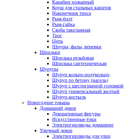
Карабин пожарный
Коуш для стальных канатов
Наконечник троса
Рым-болт
Рым-гайка
Скоба такелажная
Трос
Цепь
Шнуры, фалы, веревки
Шпильки
Шпилька резьбовая
Шпилька сантехническая
Шурупы
Шуруп кольцо-полукольцо
Шуруп по бетону (нагель)
Шуруп с шестигранной головкой
Шуруп универсальный желтый
Шуруп-костыль
Новогодние товары
Домашний декор
Декоративные фигуры
Искусственные ёлки
Электрогирлянды домашние
Уличный декор
Электрогирлянды для улиц