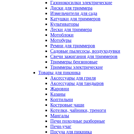
Газонокосилки электрические
Диски для триммера
Измельчители для сада
Катушки для триммеров
Культиваторы
Лески для триммера
Мотоблоки
Мотобуры
Ремни для триммеров
Садовые пылесосы, воздуходувки
Свечи зажигания для триммеров
Триммеры бензиновые
Триммеры электрические
Товары для пикника
Аксессуары для гриля
Аксессуары для тандыров
Жаровни
Казаны
Коптильни
Костровые чаши
Котелки, чайники, треноги
Мангалы
Печи походные разборные
Печи-учаг
Посуда для пикника