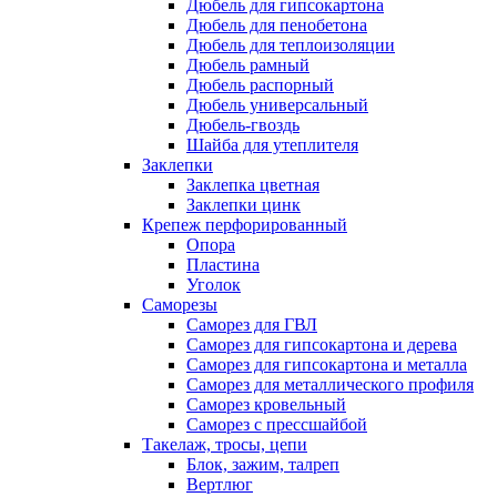
Дюбель для гипсокартона
Дюбель для пенобетона
Дюбель для теплоизоляции
Дюбель рамный
Дюбель распорный
Дюбель универсальный
Дюбель-гвоздь
Шайба для утеплителя
Заклепки
Заклепка цветная
Заклепки цинк
Крепеж перфорированный
Опора
Пластина
Уголок
Саморезы
Саморез для ГВЛ
Саморез для гипсокартона и дерева
Саморез для гипсокартона и металла
Саморез для металлического профиля
Саморез кровельный
Саморез с прессшайбой
Такелаж, тросы, цепи
Блок, зажим, талреп
Вертлюг