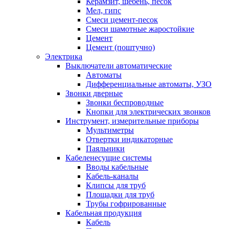
Керамзит, щебень, песок
Мел, гипс
Смеси цемент-песок
Смеси шамотные жаростойкие
Цемент
Цемент (поштучно)
Электрика
Выключатели автоматические
Автоматы
Дифференциальные автоматы, УЗО
Звонки дверные
Звонки беспроводные
Кнопки для электрических звонков
Инструмент, измерительные приборы
Мультиметры
Отвертки индикаторные
Паяльники
Кабеленесущие системы
Вводы кабельные
Кабель-каналы
Клипсы для труб
Площадки для труб
Трубы гофрированные
Кабельная продукция
Кабель