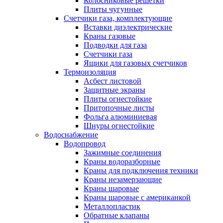
Колосниковые решетки
Плиты чугунные
Счетчики газа, комплектующие
Вставки диэлектрические
Краны газовые
Подводки для газа
Счетчики газа
Ящики для газовых счетчиков
Термоизоляция
Асбест листовой
Защитные экраны
Плиты огнестойкие
Притопочные листы
Фольга алюминиевая
Шнуры огнестойкие
Водоснабжение
Водопровод
Зажимные соединения
Краны водоразборные
Краны для подключения техники
Краны незамерзающие
Краны шаровые
Краны шаровые с американкой
Металлопластик
Обратные клапаны