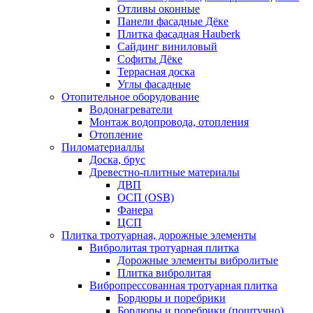
Отливы оконные
Панели фасадные Дёке
Плитка фасадная Hauberk
Сайдинг виниловый
Софиты Дёке
Террасная доска
Углы фасадные
Отопительное оборудование
Водонагреватели
Монтаж водопровода, отопления
Отопление
Пиломатериаллы
Доска, брус
Древестно-плитные материалы
ДВП
ОСП (OSB)
Фанера
ЦСП
Плитка тротуарная, дорожные элементы
Вибролитая тротуарная плитка
Дорожные элементы вибролитые
Плитка вибролитая
Вибропрессованная тротуарная плитка
Бордюры и поребрики
Бордюры и поребрики (поштучно)