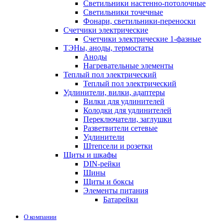
Светильники настенно-потолочные
Светильники точечные
Фонари, светильники-переноски
Счетчики электрические
Счетчики электрические 1-фазные
ТЭНы, аноды, термостаты
Аноды
Нагревательные элементы
Теплый пол электрический
Теплый пол электрический
Удлинители, вилки, адаптеры
Вилки для удлинителей
Колодки для удлинителей
Переключатели, заглушки
Разветвители сетевые
Удлинители
Штепсели и розетки
Щиты и шкафы
DIN-рейки
Шины
Щиты и боксы
Элементы питания
Батарейки
О компании