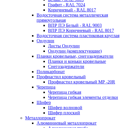
Графит - RAL 7024
Коричневый - RAL 8017
Водосточная система металлическая
прямоугольная
ВПР ПЭ Белый - RAL 9003
ВПР ПЭ Коричневый - RAL 8017
Водосточная система пластиковая круглая
Ондулин
Листы Ондулин
Ондулин (комплектующие)
Планки кровельные, снегозадержатели
Планки и коньки кровельные
Снегозадержатели
Поликарбонат
Профнастил кровельный
Профнастил кровельный МР -20R
Черепица
Черепица гибкая
Черепица гибкая элементы отделки
Шифер
Шифер волновой
Шифер плоский
Металлопрокат
Алюминиевый металлопрокат