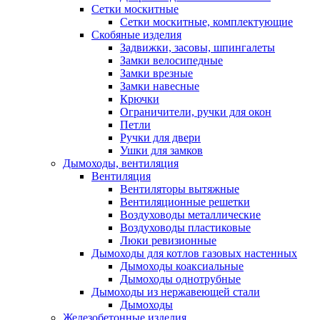
Сетки москитные
Сетки москитные, комплектующие
Скобяные изделия
Задвижки, засовы, шпингалеты
Замки велосипедные
Замки врезные
Замки навесные
Крючки
Ограничители, ручки для окон
Петли
Ручки для двери
Ушки для замков
Дымоходы, вентиляция
Вентиляция
Вентиляторы вытяжные
Вентиляционные решетки
Воздуховоды металлические
Воздуховоды пластиковые
Люки ревизионные
Дымоходы для котлов газовых настенных
Дымоходы коаксиальные
Дымоходы однотрубные
Дымоходы из нержавеющей стали
Дымоходы
Железобетонные изделия