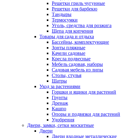
Решетки гриль чугунные
Решетки для барбекю
Тандыры
Термосумки
Уголь, средства для розжига
Щепа для копчения
Товары для сада и отдыха
Бассейны, комплектующие
Зонты пляжные
Качели садовые
Кресла подвесные
Мебель садовая, наборы
Садовая мебель из липы
Столы, стулья
Шатры
Уход за растениями
Горшки и ящики для растений
Грунты
Дренаж
Кашпо
Опоры и подвязки для растений
Удобрения
Двери, замки, сетки москитные
Двери
Двери входные металлические