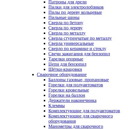
Патроны для дрели
Пилки для электролобзиков
Пилы по дереву кольцевые
Пильные шины
Сверла по бетону
Сверла по дереву
Сверла по металлу
Сверла ступенчатые по металлу
Сверла универсальные
Сверло по керамике и стеклу
Свечи зажигания для бензопил
Тарелки опорные
Цепи для бензопил
Щётки-крацовки
Сварочное оборудование
Баллоны газовые, пропановые
Горелки для полуавтоматов
Горелки кровельные
Горелки на баллон
Держатели наконечника
Клеммы
Комплектующие для полуавтоматов
Комплектующие для сварочного
оборудования
Манометры для сварочного