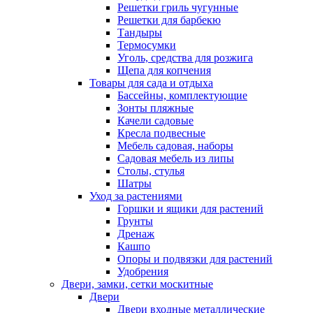
Решетки гриль чугунные
Решетки для барбекю
Тандыры
Термосумки
Уголь, средства для розжига
Щепа для копчения
Товары для сада и отдыха
Бассейны, комплектующие
Зонты пляжные
Качели садовые
Кресла подвесные
Мебель садовая, наборы
Садовая мебель из липы
Столы, стулья
Шатры
Уход за растениями
Горшки и ящики для растений
Грунты
Дренаж
Кашпо
Опоры и подвязки для растений
Удобрения
Двери, замки, сетки москитные
Двери
Двери входные металлические