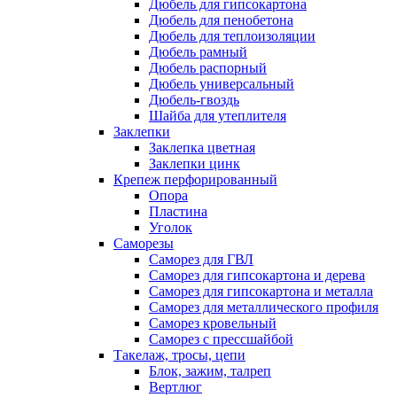
Дюбель для гипсокартона
Дюбель для пенобетона
Дюбель для теплоизоляции
Дюбель рамный
Дюбель распорный
Дюбель универсальный
Дюбель-гвоздь
Шайба для утеплителя
Заклепки
Заклепка цветная
Заклепки цинк
Крепеж перфорированный
Опора
Пластина
Уголок
Саморезы
Саморез для ГВЛ
Саморез для гипсокартона и дерева
Саморез для гипсокартона и металла
Саморез для металлического профиля
Саморез кровельный
Саморез с прессшайбой
Такелаж, тросы, цепи
Блок, зажим, талреп
Вертлюг