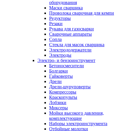
оборудования
Маски сварщика
Проволока сварочная для кемпи
Редукторы
Резаки
Рукава для газосварки
Сварочные аппараты
Сопла
Стекла для масок сварщика
Электрододержатели
Электроды
Электро- и бензоинструмент
Бетоносмесители
Болгарки
Гайковерты
Дрели
Дрели-шуруповерты
Компрессоры
Краскопульты
Лобзики
Миксеры
Мойки высокого давления,
комплектующие
Наборы электроинструмента
Отбойные молотки