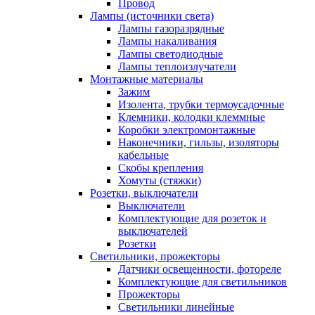
Провод
Лампы (источники света)
Лампы газоразрядные
Лампы накаливания
Лампы светодиодные
Лампы теплоизлучатели
Монтажные материалы
Зажим
Изолента, трубки термоусадочные
Клемники, колодки клеммные
Коробки электромонтажные
Наконечники, гильзы, изоляторы
кабельные
Скобы крепления
Хомуты (стяжки)
Розетки, выключатели
Выключатели
Комплектующие для розеток и
выключателей
Розетки
Светильники, прожекторы
Датчики освещенности, фотореле
Комплектующие для светильников
Прожекторы
Светильники линейные