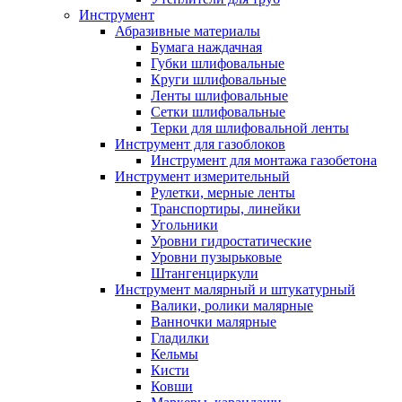
Инструмент
Абразивные материалы
Бумага наждачная
Губки шлифовальные
Круги шлифовальные
Ленты шлифовальные
Сетки шлифовальные
Терки для шлифовальной ленты
Инструмент для газоблоков
Инструмент для монтажа газобетона
Инструмент измерительный
Рулетки, мерные ленты
Транспортиры, линейки
Угольники
Уровни гидростатические
Уровни пузырьковые
Штангенциркули
Инструмент малярный и штукатурный
Валики, ролики малярные
Ванночки малярные
Гладилки
Кельмы
Кисти
Ковши