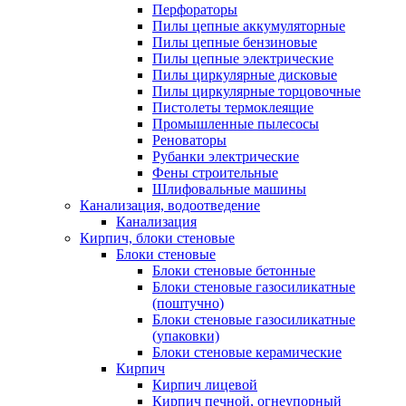
Перфораторы
Пилы цепные аккумуляторные
Пилы цепные бензиновые
Пилы цепные электрические
Пилы циркулярные дисковые
Пилы циркулярные торцовочные
Пистолеты термоклеящие
Промышленные пылесосы
Реноваторы
Рубанки электрические
Фены строительные
Шлифовальные машины
Канализация, водоотведение
Канализация
Кирпич, блоки стеновые
Блоки стеновые
Блоки стеновые бетонные
Блоки стеновые газосиликатные
(поштучно)
Блоки стеновые газосиликатные
(упаковки)
Блоки стеновые керамические
Кирпич
Кирпич лицевой
Кирпич печной, огнеупорный