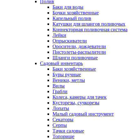
Полив
Баки для воды
Бочки хозяйственные
Капельный полив
Катушки для шлангов поливочых
Коннекторная поливочная система
Лейки
Опрыскиватели
Оросители, дождеватели
Пистолеты-распылители
Шланги поливочные
Садовый инвентарь
Баки хозяйственные
Буры ручные
Веники, метлы
Вилы
Грабли
Колеса, камеры для тачек
Кусторезы, сучкорезы
Лопаты
Малый садовый инструмент
Секаторы
Серпы
Тачки садовые
Топорище