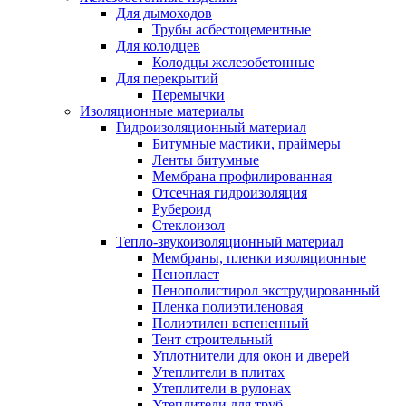
Для дымоходов
Трубы асбестоцементные
Для колодцев
Колодцы железобетонные
Для перекрытий
Перемычки
Изоляционные материалы
Гидроизоляционный материал
Битумные мастики, праймеры
Ленты битумные
Мембрана профилированная
Отсечная гидроизоляция
Рубероид
Стеклоизол
Тепло-звукоизоляционный материал
Мембраны, пленки изоляционные
Пенопласт
Пенополистирол экструдированный
Пленка полиэтиленовая
Полиэтилен вспененный
Тент строительный
Уплотнители для окон и дверей
Утеплители в плитах
Утеплители в рулонах
Утеплители для труб