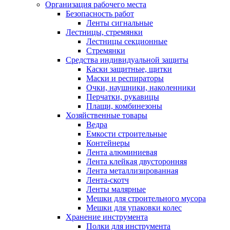
Организация рабочего места
Безопасность работ
Ленты сигнальные
Лестницы, стремянки
Лестницы секционные
Стремянки
Средства индивидуальной защиты
Каски защитные, щитки
Маски и респираторы
Очки, наушники, наколенники
Перчатки, рукавицы
Плащи, комбинезоны
Хозяйственные товары
Ведра
Емкости строительные
Контейнеры
Лента алюминиевая
Лента клейкая двусторонняя
Лента металлизированная
Лента-скотч
Ленты малярные
Мешки для строительного мусора
Мешки для упаковки колес
Хранение инструмента
Полки для инструмента