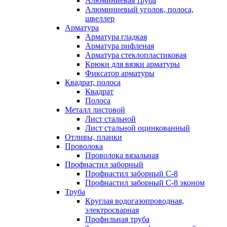
Алюминиевая труба
Алюминиевый уголок, полоса,
швеллер
Арматура
Арматура гладкая
Арматура рифленая
Арматура стеклопластиковая
Крюки для вязки арматуры
Фиксатор арматуры
Квадрат, полоса
Квадрат
Полоса
Металл листовой
Лист стальной
Лист стальной оцинкованный
Отливы, планки
Проволока
Проволока вязальная
Профнастил заборный
Профнастил заборный С-8
Профнастил заборный С-8 эконом
Труба
Круглая водогазопроводная,
электросварная
Профильная труба