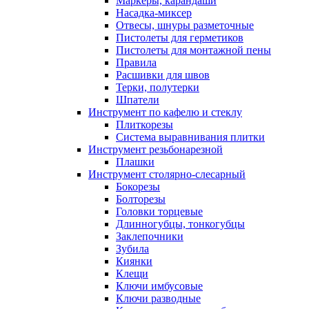
Маркеры, карандаши
Насадка-миксер
Отвесы, шнуры разметочные
Пистолеты для герметиков
Пистолеты для монтажной пены
Правила
Расшивки для швов
Терки, полутерки
Шпатели
Инструмент по кафелю и стеклу
Плиткорезы
Система выравнивания плитки
Инструмент резьбонарезной
Плашки
Инструмент столярно-слесарный
Бокорезы
Болторезы
Головки торцевые
Длинногубцы, тонкогубцы
Заклепочники
Зубила
Киянки
Клещи
Ключи имбусовые
Ключи разводные