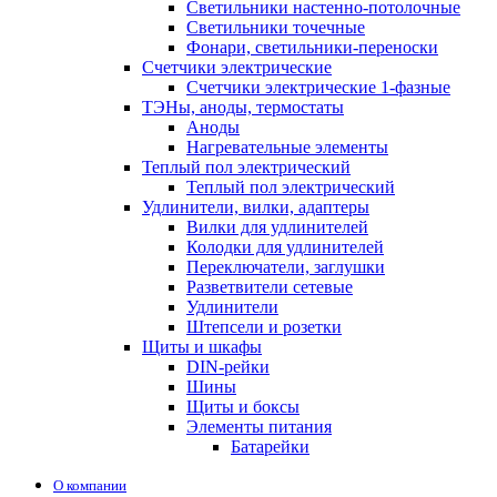
Светильники настенно-потолочные
Светильники точечные
Фонари, светильники-переноски
Счетчики электрические
Счетчики электрические 1-фазные
ТЭНы, аноды, термостаты
Аноды
Нагревательные элементы
Теплый пол электрический
Теплый пол электрический
Удлинители, вилки, адаптеры
Вилки для удлинителей
Колодки для удлинителей
Переключатели, заглушки
Разветвители сетевые
Удлинители
Штепсели и розетки
Щиты и шкафы
DIN-рейки
Шины
Щиты и боксы
Элементы питания
Батарейки
О компании