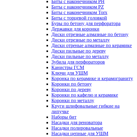
Биты с наконечником PH
Биты с наконечником PZ
Биты с наконечником Torx
Биты с торцевой головкой
Буры по бетону для перфоратора
Державки для коронки
Диски отрезные алмазные по бетону
Диски отрезные по металлу
Диски отреные алмазные по керамике
Диски пильные по дереву
Диски пильные по металлу
Зубила для перфораторов
Канистры ГСМ
Ключи для УШМ
Коронка по керамике и керамограниту
Коронки по бетону
Коронки по дереву
Коронки по кафелю и керамике
Коронки по металлу
Круги шлифовальные гибкие на
липучке
Наборы бит
Насадки для реноватора
Насадки полировальные
Насадки цепные для УШМ