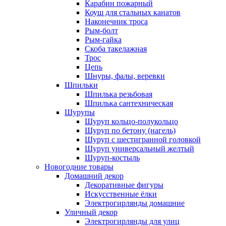
Карабин пожарный
Коуш для стальных канатов
Наконечник троса
Рым-болт
Рым-гайка
Скоба такелажная
Трос
Цепь
Шнуры, фалы, веревки
Шпильки
Шпилька резьбовая
Шпилька сантехническая
Шурупы
Шуруп кольцо-полукольцо
Шуруп по бетону (нагель)
Шуруп с шестигранной головкой
Шуруп универсальный желтый
Шуруп-костыль
Новогодние товары
Домашний декор
Декоративные фигуры
Искусственные ёлки
Электрогирлянды домашние
Уличный декор
Электрогирлянды для улиц