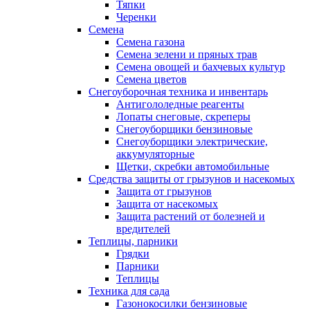
Тяпки
Черенки
Семена
Семена газона
Семена зелени и пряных трав
Семена овощей и бахчевых культур
Семена цветов
Снегоуборочная техника и инвентарь
Антигололедные реагенты
Лопаты снеговые, скреперы
Снегоуборщики бензиновые
Снегоуборщики электрические,
аккумуляторные
Щетки, скребки автомобильные
Средства защиты от грызунов и насекомых
Защита от грызунов
Защита от насекомых
Защита растений от болезней и
вредителей
Теплицы, парники
Грядки
Парники
Теплицы
Техника для сада
Газонокосилки бензиновые