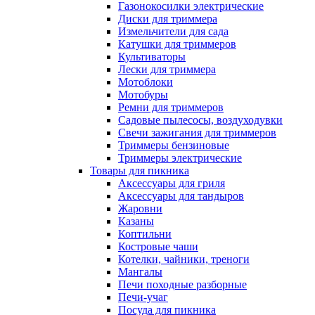
Газонокосилки электрические
Диски для триммера
Измельчители для сада
Катушки для триммеров
Культиваторы
Лески для триммера
Мотоблоки
Мотобуры
Ремни для триммеров
Садовые пылесосы, воздуходувки
Свечи зажигания для триммеров
Триммеры бензиновые
Триммеры электрические
Товары для пикника
Аксессуары для гриля
Аксессуары для тандыров
Жаровни
Казаны
Коптильни
Костровые чаши
Котелки, чайники, треноги
Мангалы
Печи походные разборные
Печи-учаг
Посуда для пикника