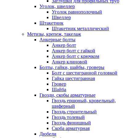
Заглушки для профильных труб
Уголок, швеллер
Уголок равнополочный
Швеллер
Штакетник
Штакетник металлический
Метизы, крепеж, такелаж
Анкерные болты
Анкер болт
Анкер болт с гайкой
Анкер болт с крючком
Анкер клиновой
Болты, гайки, шайбы, гроверы
Болт c шестигранной головкой
Гайка шестигранная
Гровер
Шайба
Гвозди, скобы арматурные
Гвоздь ершоный, кровельный,
шиферный
Гвоздь строительный
Гвоздь толевый
Гвоздь финишный
Скоба арматурная
Дюбели