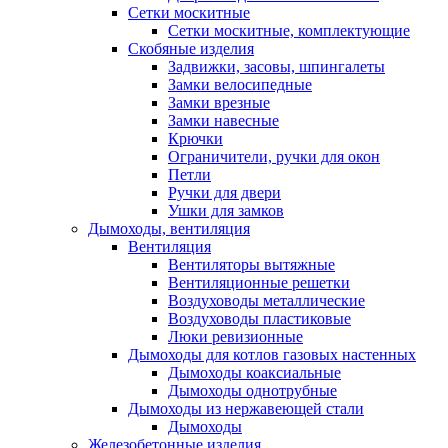
Сетки москитные
Сетки москитные, комплектующие
Скобяные изделия
Задвижки, засовы, шпингалеты
Замки велосипедные
Замки врезные
Замки навесные
Крючки
Ограничители, ручки для окон
Петли
Ручки для двери
Ушки для замков
Дымоходы, вентиляция
Вентиляция
Вентиляторы вытяжные
Вентиляционные решетки
Воздуховоды металлические
Воздуховоды пластиковые
Люки ревизионные
Дымоходы для котлов газовых настенных
Дымоходы коаксиальные
Дымоходы однотрубные
Дымоходы из нержавеющей стали
Дымоходы
Железобетонные изделия