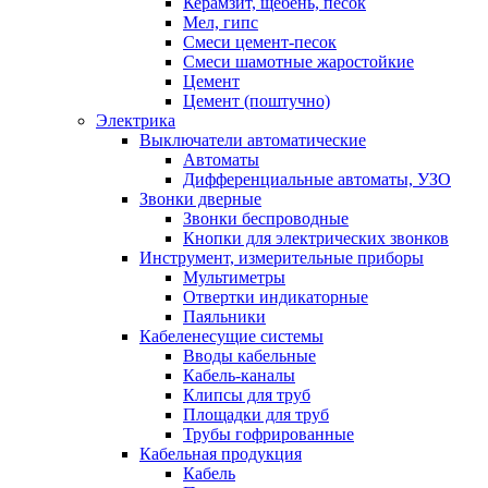
Керамзит, щебень, песок
Мел, гипс
Смеси цемент-песок
Смеси шамотные жаростойкие
Цемент
Цемент (поштучно)
Электрика
Выключатели автоматические
Автоматы
Дифференциальные автоматы, УЗО
Звонки дверные
Звонки беспроводные
Кнопки для электрических звонков
Инструмент, измерительные приборы
Мультиметры
Отвертки индикаторные
Паяльники
Кабеленесущие системы
Вводы кабельные
Кабель-каналы
Клипсы для труб
Площадки для труб
Трубы гофрированные
Кабельная продукция
Кабель