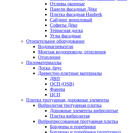
Отливы оконные
Панели фасадные Дёке
Плитка фасадная Hauberk
Сайдинг виниловый
Софиты Дёке
Террасная доска
Углы фасадные
Отопительное оборудование
Водонагреватели
Монтаж водопровода, отопления
Отопление
Пиломатериаллы
Доска, брус
Древестно-плитные материалы
ДВП
ОСП (OSB)
Фанера
ЦСП
Плитка тротуарная, дорожные элементы
Вибролитая тротуарная плитка
Дорожные элементы вибролитые
Плитка вибролитая
Вибропрессованная тротуарная плитка
Бордюры и поребрики
Бордюры и поребрики (поштучно)