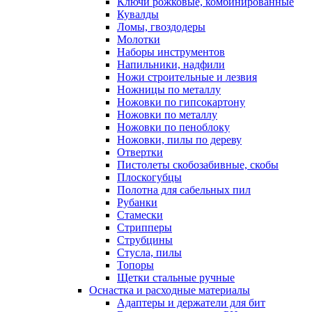
Ключи рожковые, комбинированные
Кувалды
Ломы, гвоздодеры
Молотки
Наборы инструментов
Напильники, надфили
Ножи строительные и лезвия
Ножницы по металлу
Ножовки по гипсокартону
Ножовки по металлу
Ножовки по пеноблоку
Ножовки, пилы по дереву
Отвертки
Пистолеты скобозабивные, скобы
Плоскогубцы
Полотна для сабельных пил
Рубанки
Стамески
Стрипперы
Струбцины
Стусла, пилы
Топоры
Щетки стальные ручные
Оснастка и расходные материалы
Адаптеры и держатели для бит