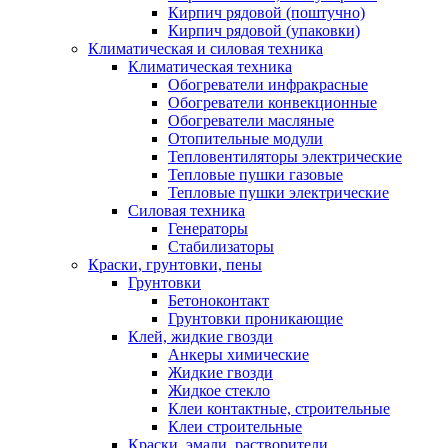
Кирпич рядовой (поштучно)
Кирпич рядовой (упаковки)
Климатическая и силовая техника
Климатическая техника
Обогреватели инфракрасные
Обогреватели конвекционные
Обогреватели масляные
Отопительные модули
Тепловентиляторы электрические
Тепловые пушки газовые
Тепловые пушки электрические
Силовая техника
Генераторы
Стабилизаторы
Краски, грунтовки, пены
Грунтовки
Бетоноконтакт
Грунтовки проникающие
Клей, жидкие гвозди
Анкеры химические
Жидкие гвозди
Жидкое стекло
Клеи контактные, строительные
Клеи строительные
Краски, эмали, растворители