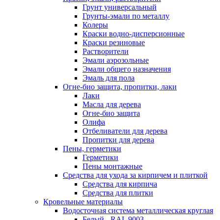
Грунт универсальный
Грунты-эмали по металлу
Колеры
Краски водно-дисперсионные
Краски резиновые
Растворители
Эмали аэрозольные
Эмали общего назначения
Эмаль для пола
Огне-био защита, пропитки, лаки
Лаки
Масла для дерева
Огне-био защита
Олифа
Отбеливатели для дерева
Пропитки для дерева
Пены, герметики
Герметики
Пены монтажные
Средства для ухода за кирпичем и плиткой
Средства для кирпича
Средства для плитки
Кровельные материалы
Водосточная система металлическая круглая
Белый - RAL 9003