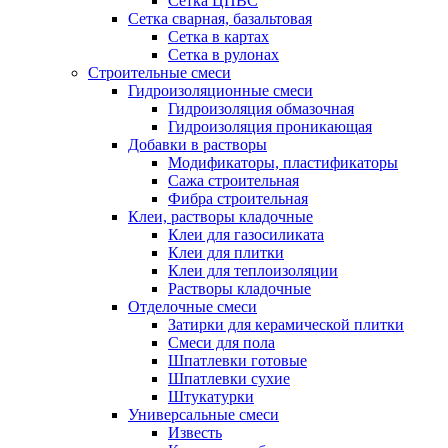
Сетка ЦПВС
Сетка сварная, базальтовая
Сетка в картах
Сетка в рулонах
Строительные смеси
Гидроизоляционные смеси
Гидроизоляция обмазочная
Гидроизоляция проникающая
Добавки в растворы
Модификаторы, пластификаторы
Сажа строительная
Фибра строительная
Клеи, растворы кладочные
Клеи для газосиликата
Клеи для плитки
Клеи для теплоизоляции
Растворы кладочные
Отделочные смеси
Затирки для керамической плитки
Смеси для пола
Шпатлевки готовые
Шпатлевки сухие
Штукатурки
Универсальные смеси
Известь