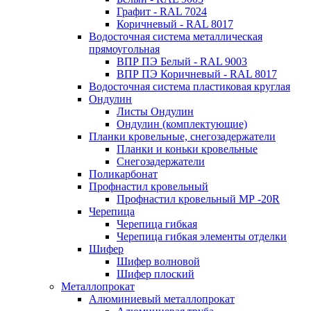
Графит - RAL 7024
Коричневый - RAL 8017
Водосточная система металлическая
прямоугольная
ВПР ПЭ Белый - RAL 9003
ВПР ПЭ Коричневый - RAL 8017
Водосточная система пластиковая круглая
Ондулин
Листы Ондулин
Ондулин (комплектующие)
Планки кровельные, снегозадержатели
Планки и коньки кровельные
Снегозадержатели
Поликарбонат
Профнастил кровельный
Профнастил кровельный МР -20R
Черепица
Черепица гибкая
Черепица гибкая элементы отделки
Шифер
Шифер волновой
Шифер плоский
Металлопрокат
Алюминиевый металлопрокат