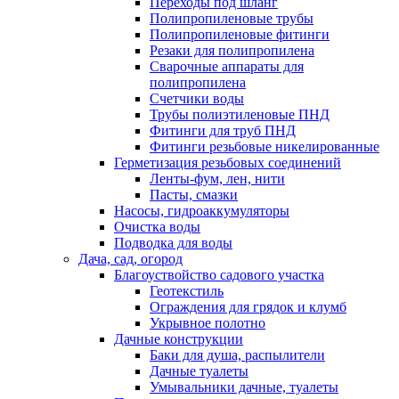
Переходы под шланг
Полипропиленовые трубы
Полипропиленовые фитинги
Резаки для полипропилена
Сварочные аппараты для
полипропилена
Счетчики воды
Трубы полиэтиленовые ПНД
Фитинги для труб ПНД
Фитинги резьбовые никелированные
Герметизация резьбовых соединений
Ленты-фум, лен, нити
Пасты, смазки
Насосы, гидроаккумуляторы
Очистка воды
Подводка для воды
Дача, сад, огород
Благоуствойство садового участка
Геотекстиль
Ограждения для грядок и клумб
Укрывное полотно
Дачные конструкции
Баки для душа, распылители
Дачные туалеты
Умывальники дачные, туалеты