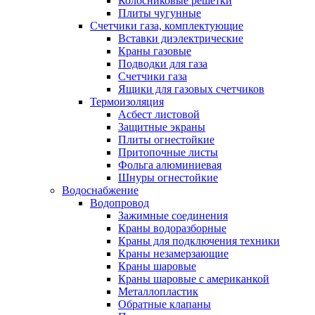
Колосниковые решетки
Плиты чугунные
Счетчики газа, комплектующие
Вставки диэлектрические
Краны газовые
Подводки для газа
Счетчики газа
Ящики для газовых счетчиков
Термоизоляция
Асбест листовой
Защитные экраны
Плиты огнестойкие
Притопочные листы
Фольга алюминиевая
Шнуры огнестойкие
Водоснабжение
Водопровод
Зажимные соединения
Краны водоразборные
Краны для подключения техники
Краны незамерзающие
Краны шаровые
Краны шаровые с американкой
Металлопластик
Обратные клапаны