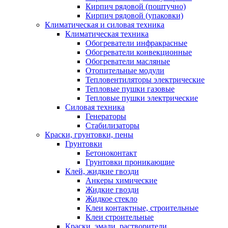
Кирпич рядовой (поштучно)
Кирпич рядовой (упаковки)
Климатическая и силовая техника
Климатическая техника
Обогреватели инфракрасные
Обогреватели конвекционные
Обогреватели масляные
Отопительные модули
Тепловентиляторы электрические
Тепловые пушки газовые
Тепловые пушки электрические
Силовая техника
Генераторы
Стабилизаторы
Краски, грунтовки, пены
Грунтовки
Бетоноконтакт
Грунтовки проникающие
Клей, жидкие гвозди
Анкеры химические
Жидкие гвозди
Жидкое стекло
Клеи контактные, строительные
Клеи строительные
Краски, эмали, растворители