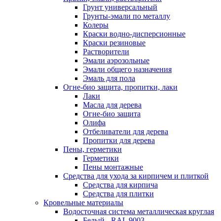
Грунт универсальный
Грунты-эмали по металлу
Колеры
Краски водно-дисперсионные
Краски резиновые
Растворители
Эмали аэрозольные
Эмали общего назначения
Эмаль для пола
Огне-био защита, пропитки, лаки
Лаки
Масла для дерева
Огне-био защита
Олифа
Отбеливатели для дерева
Пропитки для дерева
Пены, герметики
Герметики
Пены монтажные
Средства для ухода за кирпичем и плиткой
Средства для кирпича
Средства для плитки
Кровельные материалы
Водосточная система металлическая круглая
Белый - RAL 9003