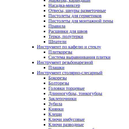
Маркеры, карандаши
Насадка-миксер
Отвесы, шнуры разметочные
Пистолеты для герметиков
Пистолеты для монтажной пены
Правила
Расшивки для швов
Терки, полутерки
Шпатели
Инструмент по кафелю и стеклу
Плиткорезы
Система выравнивания плитки
Инструмент резьбонарезной
Плашки
Инструмент столярно-слесарный
Бокорезы
Болторезы
Головки торцевые
Длинногубцы, тонкогубцы
Заклепочники
Зубила
Киянки
Клещи
Ключи имбусовые
Ключи разводные