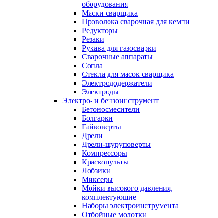
оборудования
Маски сварщика
Проволока сварочная для кемпи
Редукторы
Резаки
Рукава для газосварки
Сварочные аппараты
Сопла
Стекла для масок сварщика
Электрододержатели
Электроды
Электро- и бензоинструмент
Бетоносмесители
Болгарки
Гайковерты
Дрели
Дрели-шуруповерты
Компрессоры
Краскопульты
Лобзики
Миксеры
Мойки высокого давления,
комплектующие
Наборы электроинструмента
Отбойные молотки