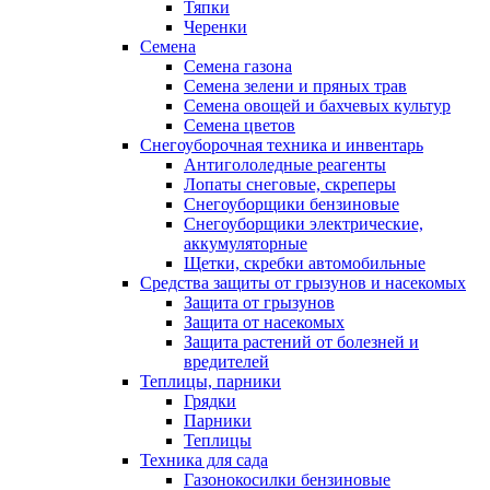
Тяпки
Черенки
Семена
Семена газона
Семена зелени и пряных трав
Семена овощей и бахчевых культур
Семена цветов
Снегоуборочная техника и инвентарь
Антигололедные реагенты
Лопаты снеговые, скреперы
Снегоуборщики бензиновые
Снегоуборщики электрические,
аккумуляторные
Щетки, скребки автомобильные
Средства защиты от грызунов и насекомых
Защита от грызунов
Защита от насекомых
Защита растений от болезней и
вредителей
Теплицы, парники
Грядки
Парники
Теплицы
Техника для сада
Газонокосилки бензиновые