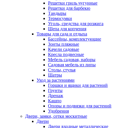
Решетки гриль чугунные
Решетки для барбекю
Тандыры
Термосумки
Уголь, средства для розжига
Щепа для копчения
Товары для сада и отдыха
Бассейны, комплектующие
Зонты пляжные
Качели садовые
Кресла подвесные
Мебель садовая, наборы
Садовая мебель из липы
Столы, стулья
Шатры
Уход за растениями
Горшки и ящики для растений
Грунты
Дренаж
Кашпо
Опоры и подвязки для растений
Удобрения
Двери, замки, сетки москитные
Двери
Двери входные металлические