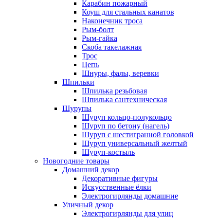
Карабин пожарный
Коуш для стальных канатов
Наконечник троса
Рым-болт
Рым-гайка
Скоба такелажная
Трос
Цепь
Шнуры, фалы, веревки
Шпильки
Шпилька резьбовая
Шпилька сантехническая
Шурупы
Шуруп кольцо-полукольцо
Шуруп по бетону (нагель)
Шуруп с шестигранной головкой
Шуруп универсальный желтый
Шуруп-костыль
Новогодние товары
Домашний декор
Декоративные фигуры
Искусственные ёлки
Электрогирлянды домашние
Уличный декор
Электрогирлянды для улиц