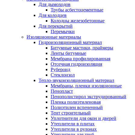
Для дымоходов
Трубы асбестоцементные
Для колодцев
Колодцы железобетонные
Для перекрытий
Перемычки
Изоляционные материалы
Гидроизоляционный материал
Битумные мастики, праймеры
Ленты битумные
Мембрана профилированная
Отсечная гидроизоляция
Рубероид
Стеклоизол
Тепло-звукоизоляционный материал
Мембраны, пленки изоляционные
Пенопласт
Пенополистирол экструдированный
Пленка полиэтиленовая
Полиэтилен вспененный
Тент строительный
Уплотнители для окон и дверей
Утеплители в плитах
Утеплители в рулонах
Утеплители для труб