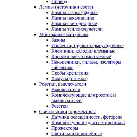
Провод
Лампы (источники света)
Лампы газоразрядные
Лампы накаливания
Лампы светодиодные
Лампы теплоизлучатели
Монтажные материалы
Зажим
Изолента, трубки термоусадочные
Клемники, колодки клеммные
Коробки электромонтажные
Наконечники, гильзы, изоляторы
кабельные
Скобы крепления
Хомуты (стяжки)
Розетки, выключатели
Выключатели
Комплектующие для розеток и
выключателей
Розетки
Светильники, прожекторы
Датчики освещенности, фотореле
Комплектующие для светильников
Прожекторы
Светильники линейные