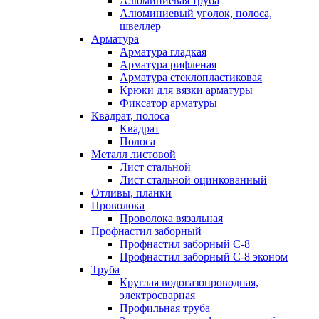
Алюминиевая труба
Алюминиевый уголок, полоса,
швеллер
Арматура
Арматура гладкая
Арматура рифленая
Арматура стеклопластиковая
Крюки для вязки арматуры
Фиксатор арматуры
Квадрат, полоса
Квадрат
Полоса
Металл листовой
Лист стальной
Лист стальной оцинкованный
Отливы, планки
Проволока
Проволока вязальная
Профнастил заборный
Профнастил заборный С-8
Профнастил заборный С-8 эконом
Труба
Круглая водогазопроводная,
электросварная
Профильная труба