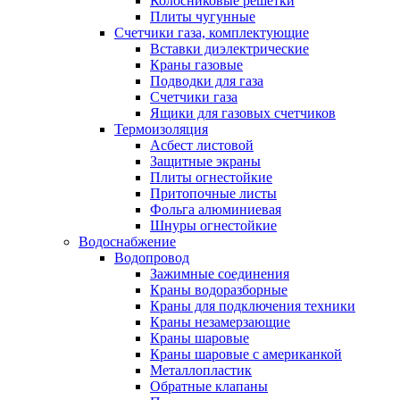
Колосниковые решетки
Плиты чугунные
Счетчики газа, комплектующие
Вставки диэлектрические
Краны газовые
Подводки для газа
Счетчики газа
Ящики для газовых счетчиков
Термоизоляция
Асбест листовой
Защитные экраны
Плиты огнестойкие
Притопочные листы
Фольга алюминиевая
Шнуры огнестойкие
Водоснабжение
Водопровод
Зажимные соединения
Краны водоразборные
Краны для подключения техники
Краны незамерзающие
Краны шаровые
Краны шаровые с американкой
Металлопластик
Обратные клапаны