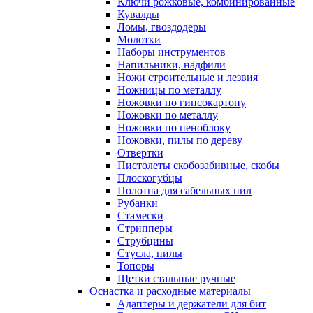
Ключи рожковые, комбинированные
Кувалды
Ломы, гвоздодеры
Молотки
Наборы инструментов
Напильники, надфили
Ножи строительные и лезвия
Ножницы по металлу
Ножовки по гипсокартону
Ножовки по металлу
Ножовки по пеноблоку
Ножовки, пилы по дереву
Отвертки
Пистолеты скобозабивные, скобы
Плоскогубцы
Полотна для сабельных пил
Рубанки
Стамески
Стрипперы
Струбцины
Стусла, пилы
Топоры
Щетки стальные ручные
Оснастка и расходные материалы
Адаптеры и держатели для бит