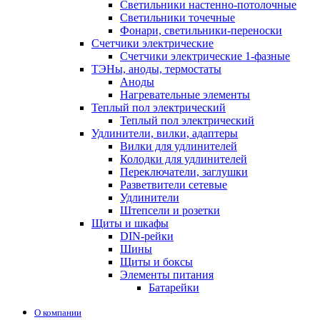
Светильники настенно-потолочные
Светильники точечные
Фонари, светильники-переноски
Счетчики электрические
Счетчики электрические 1-фазные
ТЭНы, аноды, термостаты
Аноды
Нагревательные элементы
Теплый пол электрический
Теплый пол электрический
Удлинители, вилки, адаптеры
Вилки для удлинителей
Колодки для удлинителей
Переключатели, заглушки
Разветвители сетевые
Удлинители
Штепсели и розетки
Щиты и шкафы
DIN-рейки
Шины
Щиты и боксы
Элементы питания
Батарейки
О компании