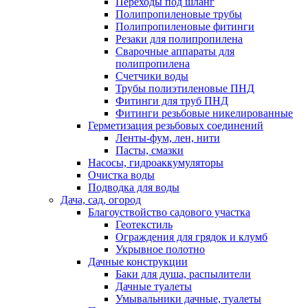
Переходы под шланг
Полипропиленовые трубы
Полипропиленовые фитинги
Резаки для полипропилена
Сварочные аппараты для
полипропилена
Счетчики воды
Трубы полиэтиленовые ПНД
Фитинги для труб ПНД
Фитинги резьбовые никелированные
Герметизация резьбовых соединений
Ленты-фум, лен, нити
Пасты, смазки
Насосы, гидроаккумуляторы
Очистка воды
Подводка для воды
Дача, сад, огород
Благоуствойство садового участка
Геотекстиль
Ограждения для грядок и клумб
Укрывное полотно
Дачные конструкции
Баки для душа, распылители
Дачные туалеты
Умывальники дачные, туалеты