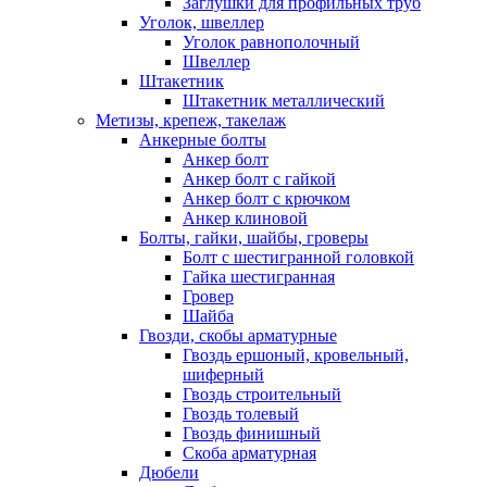
Заглушки для профильных труб
Уголок, швеллер
Уголок равнополочный
Швеллер
Штакетник
Штакетник металлический
Метизы, крепеж, такелаж
Анкерные болты
Анкер болт
Анкер болт с гайкой
Анкер болт с крючком
Анкер клиновой
Болты, гайки, шайбы, гроверы
Болт c шестигранной головкой
Гайка шестигранная
Гровер
Шайба
Гвозди, скобы арматурные
Гвоздь ершоный, кровельный,
шиферный
Гвоздь строительный
Гвоздь толевый
Гвоздь финишный
Скоба арматурная
Дюбели