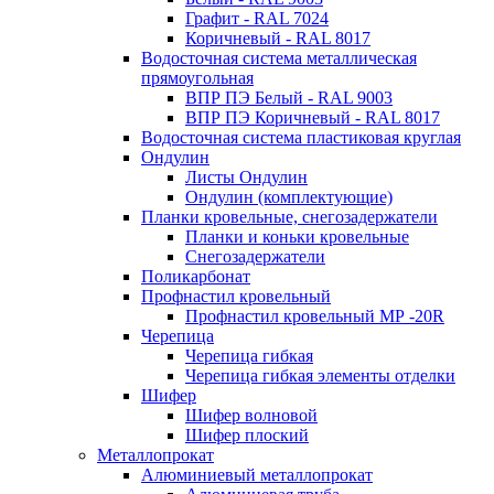
Графит - RAL 7024
Коричневый - RAL 8017
Водосточная система металлическая
прямоугольная
ВПР ПЭ Белый - RAL 9003
ВПР ПЭ Коричневый - RAL 8017
Водосточная система пластиковая круглая
Ондулин
Листы Ондулин
Ондулин (комплектующие)
Планки кровельные, снегозадержатели
Планки и коньки кровельные
Снегозадержатели
Поликарбонат
Профнастил кровельный
Профнастил кровельный МР -20R
Черепица
Черепица гибкая
Черепица гибкая элементы отделки
Шифер
Шифер волновой
Шифер плоский
Металлопрокат
Алюминиевый металлопрокат