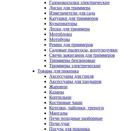
Газонокосилки электрические
Диски для триммера
Измельчители для сада
Катушки для триммеров
Культиваторы
Лески для триммера
Мотоблоки
Мотобуры
Ремни для триммеров
Садовые пылесосы, воздуходувки
Свечи зажигания для триммеров
Триммеры бензиновые
Триммеры электрические
Товары для пикника
Аксессуары для гриля
Аксессуары для тандыров
Жаровни
Казаны
Коптильни
Костровые чаши
Котелки, чайники, треноги
Мангалы
Печи походные разборные
Печи-учаг
Посуда для пикника