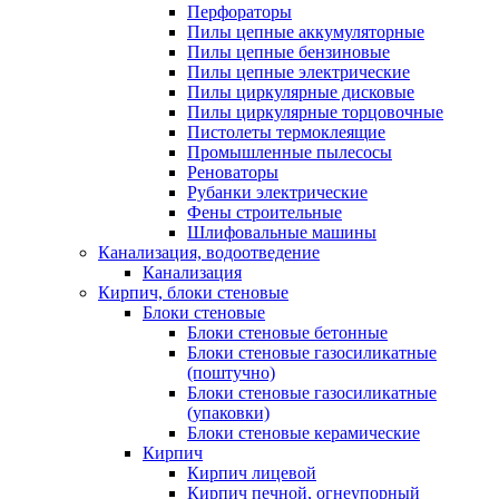
Перфораторы
Пилы цепные аккумуляторные
Пилы цепные бензиновые
Пилы цепные электрические
Пилы циркулярные дисковые
Пилы циркулярные торцовочные
Пистолеты термоклеящие
Промышленные пылесосы
Реноваторы
Рубанки электрические
Фены строительные
Шлифовальные машины
Канализация, водоотведение
Канализация
Кирпич, блоки стеновые
Блоки стеновые
Блоки стеновые бетонные
Блоки стеновые газосиликатные
(поштучно)
Блоки стеновые газосиликатные
(упаковки)
Блоки стеновые керамические
Кирпич
Кирпич лицевой
Кирпич печной, огнеупорный