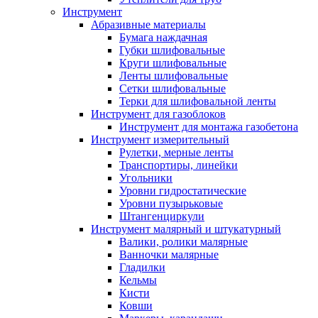
Инструмент
Абразивные материалы
Бумага наждачная
Губки шлифовальные
Круги шлифовальные
Ленты шлифовальные
Сетки шлифовальные
Терки для шлифовальной ленты
Инструмент для газоблоков
Инструмент для монтажа газобетона
Инструмент измерительный
Рулетки, мерные ленты
Транспортиры, линейки
Угольники
Уровни гидростатические
Уровни пузырьковые
Штангенциркули
Инструмент малярный и штукатурный
Валики, ролики малярные
Ванночки малярные
Гладилки
Кельмы
Кисти
Ковши