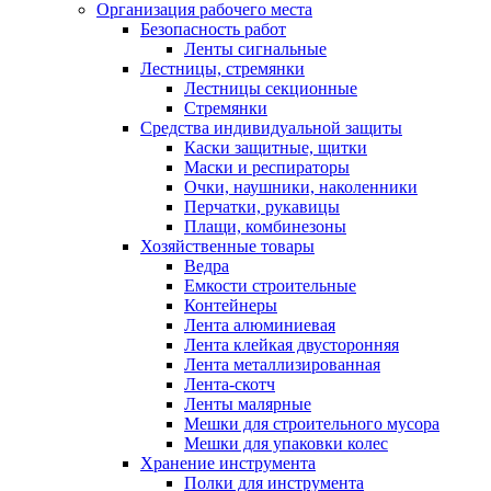
Организация рабочего места
Безопасность работ
Ленты сигнальные
Лестницы, стремянки
Лестницы секционные
Стремянки
Средства индивидуальной защиты
Каски защитные, щитки
Маски и респираторы
Очки, наушники, наколенники
Перчатки, рукавицы
Плащи, комбинезоны
Хозяйственные товары
Ведра
Емкости строительные
Контейнеры
Лента алюминиевая
Лента клейкая двусторонняя
Лента металлизированная
Лента-скотч
Ленты малярные
Мешки для строительного мусора
Мешки для упаковки колес
Хранение инструмента
Полки для инструмента