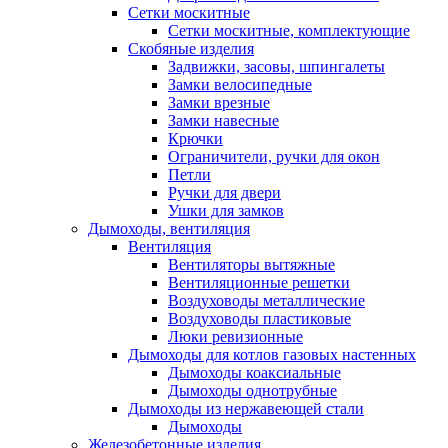
Сетки москитные
Сетки москитные, комплектующие
Скобяные изделия
Задвижки, засовы, шпингалеты
Замки велосипедные
Замки врезные
Замки навесные
Крючки
Ограничители, ручки для окон
Петли
Ручки для двери
Ушки для замков
Дымоходы, вентиляция
Вентиляция
Вентиляторы вытяжные
Вентиляционные решетки
Воздуховоды металлические
Воздуховоды пластиковые
Люки ревизионные
Дымоходы для котлов газовых настенных
Дымоходы коаксиальные
Дымоходы однотрубные
Дымоходы из нержавеющей стали
Дымоходы
Железобетонные изделия