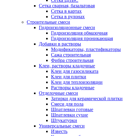
Сетка ЦПВС
Сетка сварная, базальтовая
Сетка в картах
Сетка в рулонах
Строительные смеси
Гидроизоляционные смеси
Гидроизоляция обмазочная
Гидроизоляция проникающая
Добавки в растворы
Модификаторы, пластификаторы
Сажа строительная
Фибра строительная
Клеи, растворы кладочные
Клеи для газосиликата
Клеи для плитки
Клеи для теплоизоляции
Растворы кладочные
Отделочные смеси
Затирки для керамической плитки
Смеси для пола
Шпатлевки готовые
Шпатлевки сухие
Штукатурки
Универсальные смеси
Известь