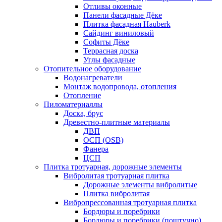
Отливы оконные
Панели фасадные Дёке
Плитка фасадная Hauberk
Сайдинг виниловый
Софиты Дёке
Террасная доска
Углы фасадные
Отопительное оборудование
Водонагреватели
Монтаж водопровода, отопления
Отопление
Пиломатериаллы
Доска, брус
Древестно-плитные материалы
ДВП
ОСП (OSB)
Фанера
ЦСП
Плитка тротуарная, дорожные элементы
Вибролитая тротуарная плитка
Дорожные элементы вибролитые
Плитка вибролитая
Вибропрессованная тротуарная плитка
Бордюры и поребрики
Бордюры и поребрики (поштучно)