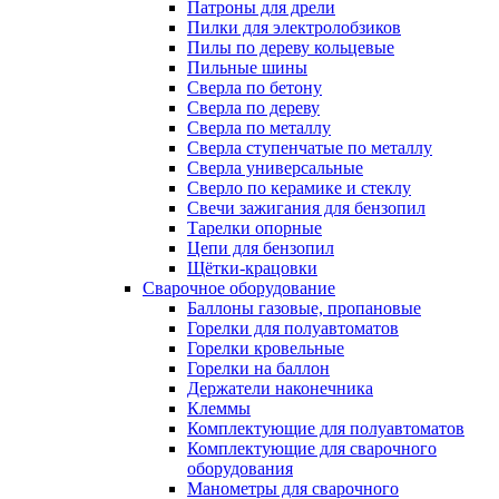
Патроны для дрели
Пилки для электролобзиков
Пилы по дереву кольцевые
Пильные шины
Сверла по бетону
Сверла по дереву
Сверла по металлу
Сверла ступенчатые по металлу
Сверла универсальные
Сверло по керамике и стеклу
Свечи зажигания для бензопил
Тарелки опорные
Цепи для бензопил
Щётки-крацовки
Сварочное оборудование
Баллоны газовые, пропановые
Горелки для полуавтоматов
Горелки кровельные
Горелки на баллон
Держатели наконечника
Клеммы
Комплектующие для полуавтоматов
Комплектующие для сварочного
оборудования
Манометры для сварочного