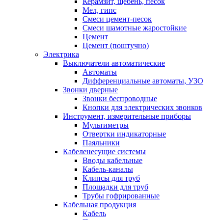
Керамзит, щебень, песок
Мел, гипс
Смеси цемент-песок
Смеси шамотные жаростойкие
Цемент
Цемент (поштучно)
Электрика
Выключатели автоматические
Автоматы
Дифференциальные автоматы, УЗО
Звонки дверные
Звонки беспроводные
Кнопки для электрических звонков
Инструмент, измерительные приборы
Мультиметры
Отвертки индикаторные
Паяльники
Кабеленесущие системы
Вводы кабельные
Кабель-каналы
Клипсы для труб
Площадки для труб
Трубы гофрированные
Кабельная продукция
Кабель