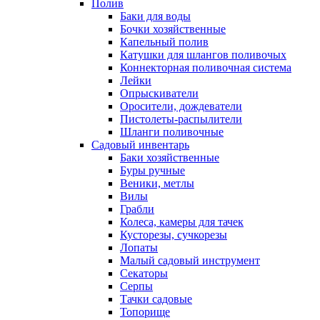
Полив
Баки для воды
Бочки хозяйственные
Капельный полив
Катушки для шлангов поливочых
Коннекторная поливочная система
Лейки
Опрыскиватели
Оросители, дождеватели
Пистолеты-распылители
Шланги поливочные
Садовый инвентарь
Баки хозяйственные
Буры ручные
Веники, метлы
Вилы
Грабли
Колеса, камеры для тачек
Кусторезы, сучкорезы
Лопаты
Малый садовый инструмент
Секаторы
Серпы
Тачки садовые
Топорище