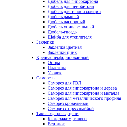
Дюбель для гипсокартона
Дюбель для пенобетона
Дюбель для теплоизоляции
Дюбель рамный
Дюбель распорный
Дюбель универсальный
Дюбель-гвоздь
Шайба для утеплителя
Заклепки
Заклепка цветная
Заклепки цинк
Крепеж перфорированный
Опора
Пластина
Уголок
Саморезы
Саморез для ГВЛ
Саморез для гипсокартона и дерева
Саморез для гипсокартона и металла
Саморез для металлического профиля
Саморез кровельный
Саморез с прессшайбой
Такелаж, тросы, цепи
Блок, зажим, талреп
Вертлюг