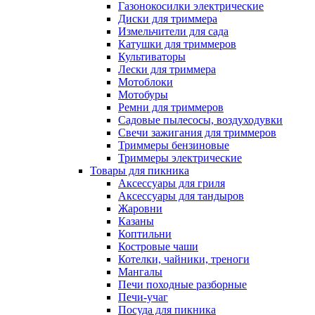
Газонокосилки электрические
Диски для триммера
Измельчители для сада
Катушки для триммеров
Культиваторы
Лески для триммера
Мотоблоки
Мотобуры
Ремни для триммеров
Садовые пылесосы, воздуходувки
Свечи зажигания для триммеров
Триммеры бензиновые
Триммеры электрические
Товары для пикника
Аксессуары для гриля
Аксессуары для тандыров
Жаровни
Казаны
Коптильни
Костровые чаши
Котелки, чайники, треноги
Мангалы
Печи походные разборные
Печи-учаг
Посуда для пикника