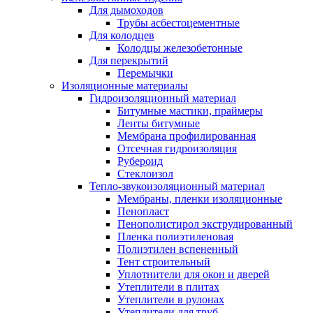
Для дымоходов
Трубы асбестоцементные
Для колодцев
Колодцы железобетонные
Для перекрытий
Перемычки
Изоляционные материалы
Гидроизоляционный материал
Битумные мастики, праймеры
Ленты битумные
Мембрана профилированная
Отсечная гидроизоляция
Рубероид
Стеклоизол
Тепло-звукоизоляционный материал
Мембраны, пленки изоляционные
Пенопласт
Пенополистирол экструдированный
Пленка полиэтиленовая
Полиэтилен вспененный
Тент строительный
Уплотнители для окон и дверей
Утеплители в плитах
Утеплители в рулонах
Утеплители для труб