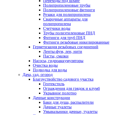
Переходы под шланг
Полипропиленовые трубы
Полипропиленовые фитинги
Резаки для полипропилена
Сварочные аппараты для
полипропилена
Счетчики воды
Трубы полиэтиленовые ПНД
Фитинги для труб ПНД
Фитинги резьбовые никелированные
Герметизация резьбовых соединений
Ленты-фум, лен, нити
Пасты, смазки
Насосы, гидроаккумуляторы
Очистка воды
Подводка для воды
Дача, сад, огород
Благоуствойство садового участка
Геотекстиль
Ограждения для грядок и клумб
Укрывное полотно
Дачные конструкции
Баки для душа, распылители
Дачные туалеты
Умывальники дачные, туалеты