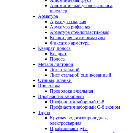
Алюминиевая труба
Алюминиевый уголок, полоса,
швеллер
Арматура
Арматура гладкая
Арматура рифленая
Арматура стеклопластиковая
Крюки для вязки арматуры
Фиксатор арматуры
Квадрат, полоса
Квадрат
Полоса
Металл листовой
Лист стальной
Лист стальной оцинкованный
Отливы, планки
Проволока
Проволока вязальная
Профнастил заборный
Профнастил заборный С-8
Профнастил заборный С-8 эконом
Труба
Круглая водогазопроводная,
электросварная
Профильная труба