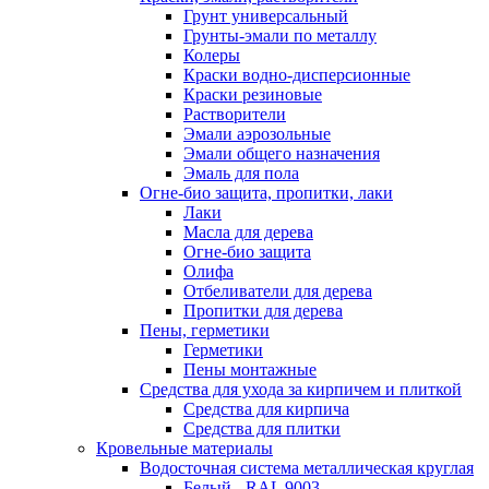
Грунт универсальный
Грунты-эмали по металлу
Колеры
Краски водно-дисперсионные
Краски резиновые
Растворители
Эмали аэрозольные
Эмали общего назначения
Эмаль для пола
Огне-био защита, пропитки, лаки
Лаки
Масла для дерева
Огне-био защита
Олифа
Отбеливатели для дерева
Пропитки для дерева
Пены, герметики
Герметики
Пены монтажные
Средства для ухода за кирпичем и плиткой
Средства для кирпича
Средства для плитки
Кровельные материалы
Водосточная система металлическая круглая
Белый - RAL 9003