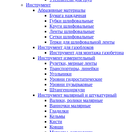
Инструмент
Абразивные материалы
Бумага наждачная
Губки шлифовальные
Круги шлифовальные
Ленты шлифовальные
Сетки шлифовальные
Терки для шлифовальной ленты
Инструмент для газоблоков
Инструмент для монтажа газобетона
Инструмент измерительный
Рулетки, мерные ленты
Транспортиры, линейки
Угольники
Уровни гидростатические
Уровни пузырьковые
Штангенциркули
Инструмент малярный и штукатурный
Валики, ролики малярные
Ванночки малярные
Гладилки
Кельмы
Кисти
Ковши