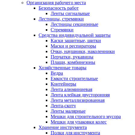
Организация рабочего места
Безопасность работ
Ленты сигнальные
Лестницы, стремянки
Лестницы секционные
Стремянки
Средства индивидуальной защиты
Каски защитные, щитки
Маски и респираторы
Очки, наушники, наколенники
Перчатки, рукавицы
Плащи, комбинезоны
Хозяйственные товары
Ведра
Емкости строительные
Контейнеры
Лента алюминиевая
Лента клейкая двусторонняя
Лента металлизированная
Лента-скотч
Ленты малярные
Мешки для строительного мусора
Мешки для упаковки колес
Хранение инструмента
Полки для инструмента