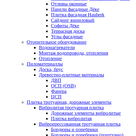
Отливы оконные
Панели фасадные Дёке
Плитка фасадная Hauberk
Сайдинг виниловый
Софиты Дёке
Террасная доска
Углы фасадные
Отопительное оборудование
Водонагреватели
Монтаж водопровода, отопления
Отопление
Пиломатериаллы
Доска, брус
Древестно-плитные материалы
ДВП
ОСП (OSB)
Фанера
ЦСП
Плитка тротуарная, дорожные элементы
Вибролитая тротуарная плитка
Дорожные элементы вибролитые
Плитка вибролитая
Вибропрессованная тротуарная плитка
Бордюры и поребрики
Бордюры и поребрики (поштучно)