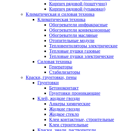
Кирпич рядовой (поштучно)
Кирпич рядовой (упаковки)
Климатическая и силовая техника
Климатическая техника
Обогреватели инфракрасные
Обогреватели конвекционные
Обогреватели масляные
Отопительные модули
Тепловентиляторы электрические
Тепловые пушки газовые
Тепловые пушки электрические
Силовая техника
Генераторы
Стабилизаторы
Краски, грунтовки, пены
Грунтовки
Бетоноконтакт
Грунтовки проникающие
Клей, жидкие гвозди
Анкеры химические
Жидкие гвозди
Жидкое стекло
Клеи контактные, строительные
Клеи строительные
Краски, эмали, растворители