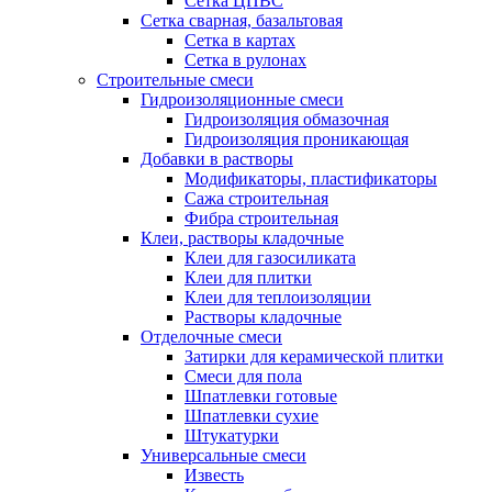
Сетка ЦПВС
Сетка сварная, базальтовая
Сетка в картах
Сетка в рулонах
Строительные смеси
Гидроизоляционные смеси
Гидроизоляция обмазочная
Гидроизоляция проникающая
Добавки в растворы
Модификаторы, пластификаторы
Сажа строительная
Фибра строительная
Клеи, растворы кладочные
Клеи для газосиликата
Клеи для плитки
Клеи для теплоизоляции
Растворы кладочные
Отделочные смеси
Затирки для керамической плитки
Смеси для пола
Шпатлевки готовые
Шпатлевки сухие
Штукатурки
Универсальные смеси
Известь