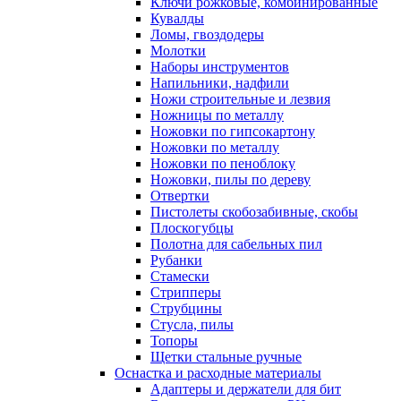
Ключи рожковые, комбинированные
Кувалды
Ломы, гвоздодеры
Молотки
Наборы инструментов
Напильники, надфили
Ножи строительные и лезвия
Ножницы по металлу
Ножовки по гипсокартону
Ножовки по металлу
Ножовки по пеноблоку
Ножовки, пилы по дереву
Отвертки
Пистолеты скобозабивные, скобы
Плоскогубцы
Полотна для сабельных пил
Рубанки
Стамески
Стрипперы
Струбцины
Стусла, пилы
Топоры
Щетки стальные ручные
Оснастка и расходные материалы
Адаптеры и держатели для бит