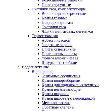
Колосниковые решетки
Плиты чугунные
Счетчики газа, комплектующие
Вставки диэлектрические
Краны газовые
Подводки для газа
Счетчики газа
Ящики для газовых счетчиков
Термоизоляция
Асбест листовой
Защитные экраны
Плиты огнестойкие
Притопочные листы
Фольга алюминиевая
Шнуры огнестойкие
Водоснабжение
Водопровод
Зажимные соединения
Краны водоразборные
Краны для подключения техники
Краны незамерзающие
Краны шаровые
Краны шаровые с американкой
Металлопластик
Обратные клапаны