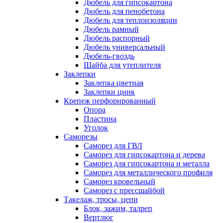
Дюбель для гипсокартона
Дюбель для пенобетона
Дюбель для теплоизоляции
Дюбель рамный
Дюбель распорный
Дюбель универсальный
Дюбель-гвоздь
Шайба для утеплителя
Заклепки
Заклепка цветная
Заклепки цинк
Крепеж перфорированный
Опора
Пластина
Уголок
Саморезы
Саморез для ГВЛ
Саморез для гипсокартона и дерева
Саморез для гипсокартона и металла
Саморез для металлического профиля
Саморез кровельный
Саморез с прессшайбой
Такелаж, тросы, цепи
Блок, зажим, талреп
Вертлюг