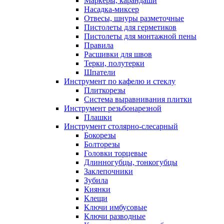
Маркеры, карандаши
Насадка-миксер
Отвесы, шнуры разметочные
Пистолеты для герметиков
Пистолеты для монтажной пены
Правила
Расшивки для швов
Терки, полутерки
Шпатели
Инструмент по кафелю и стеклу
Плиткорезы
Система выравнивания плитки
Инструмент резьбонарезной
Плашки
Инструмент столярно-слесарный
Бокорезы
Болторезы
Головки торцевые
Длинногубцы, тонкогубцы
Заклепочники
Зубила
Киянки
Клещи
Ключи имбусовые
Ключи разводные