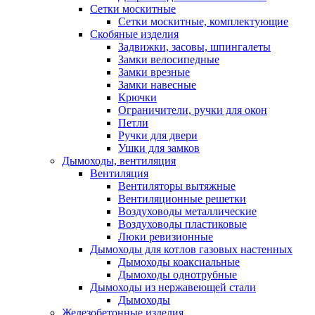
Сетки москитные
Сетки москитные, комплектующие
Скобяные изделия
Задвижки, засовы, шпингалеты
Замки велосипедные
Замки врезные
Замки навесные
Крючки
Ограничители, ручки для окон
Петли
Ручки для двери
Ушки для замков
Дымоходы, вентиляция
Вентиляция
Вентиляторы вытяжные
Вентиляционные решетки
Воздуховоды металлические
Воздуховоды пластиковые
Люки ревизионные
Дымоходы для котлов газовых настенных
Дымоходы коаксиальные
Дымоходы однотрубные
Дымоходы из нержавеющей стали
Дымоходы
Железобетонные изделия