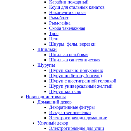
Карабин пожарный
Коуш для стальных канатов
Наконечник троса
Рым-болт
Рым-гайка
Скоба такелажная
Трос
Цепь
Шнуры, фалы, веревки
Шпильки
Шпилька резьбовая
Шпилька сантехническая
Шурупы
Шуруп кольцо-полукольцо
Шуруп по бетону (нагель)
Шуруп с шестигранной головкой
Шуруп универсальный желтый
Шуруп-костыль
Новогодние товары
Домашний декор
Декоративные фигуры
Искусственные ёлки
Электрогирлянды домашние
Уличный декор
Электрогирлянды для улиц