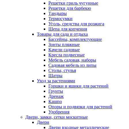
Решетки гриль чугунные
Решетки для барбекю
Тандыры
Термосумки
Уголь, средства для розжига
Щепа для копчения
Товары для сада и отдыха
Бассейны, комплектующие
Зонты пляжные
Качели садовые
Кресла подвесные
Мебель садовая, наборы
Садовая мебель из липы
Столы, стулья
Шатры
Уход за растениями
Горшки и ящики для растений
Грунты
Дренаж
Кашпо
Опоры и подвязки для растений
Удобрения
Двери, замки, сетки москитные
Двери
Двери входные металлические