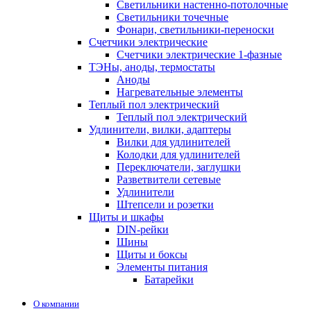
Светильники настенно-потолочные
Светильники точечные
Фонари, светильники-переноски
Счетчики электрические
Счетчики электрические 1-фазные
ТЭНы, аноды, термостаты
Аноды
Нагревательные элементы
Теплый пол электрический
Теплый пол электрический
Удлинители, вилки, адаптеры
Вилки для удлинителей
Колодки для удлинителей
Переключатели, заглушки
Разветвители сетевые
Удлинители
Штепсели и розетки
Щиты и шкафы
DIN-рейки
Шины
Щиты и боксы
Элементы питания
Батарейки
О компании