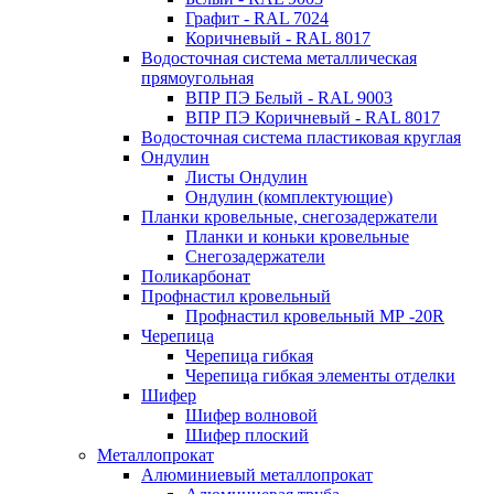
Графит - RAL 7024
Коричневый - RAL 8017
Водосточная система металлическая
прямоугольная
ВПР ПЭ Белый - RAL 9003
ВПР ПЭ Коричневый - RAL 8017
Водосточная система пластиковая круглая
Ондулин
Листы Ондулин
Ондулин (комплектующие)
Планки кровельные, снегозадержатели
Планки и коньки кровельные
Снегозадержатели
Поликарбонат
Профнастил кровельный
Профнастил кровельный МР -20R
Черепица
Черепица гибкая
Черепица гибкая элементы отделки
Шифер
Шифер волновой
Шифер плоский
Металлопрокат
Алюминиевый металлопрокат