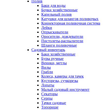
Полив
Баки для воды
Бочки хозяйственные
Капельный полив
Катушки для шлангов поливочых
Коннекторная поливочная система
Лейки
Опрыскиватели
Оросители, дождеватели
Пистолеты-распылители
Шланги поливочные
Садовый инвентарь
Баки хозяйственные
Буры ручные
Веники, метлы
Вилы
Грабли
Колеса, камеры для тачек
Кусторезы, сучкорезы
Лопаты
Малый садовый инструмент
Секаторы
Серпы
Тачки садовые
Топорище