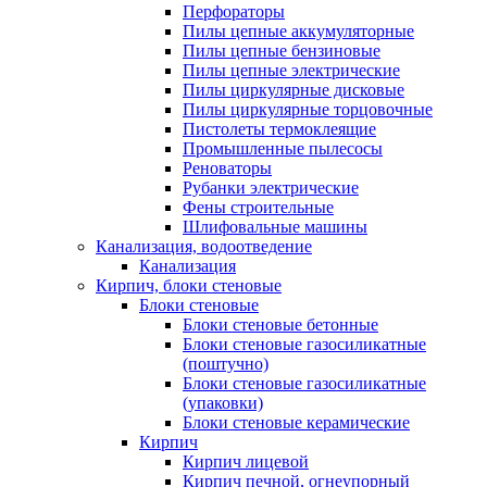
Перфораторы
Пилы цепные аккумуляторные
Пилы цепные бензиновые
Пилы цепные электрические
Пилы циркулярные дисковые
Пилы циркулярные торцовочные
Пистолеты термоклеящие
Промышленные пылесосы
Реноваторы
Рубанки электрические
Фены строительные
Шлифовальные машины
Канализация, водоотведение
Канализация
Кирпич, блоки стеновые
Блоки стеновые
Блоки стеновые бетонные
Блоки стеновые газосиликатные
(поштучно)
Блоки стеновые газосиликатные
(упаковки)
Блоки стеновые керамические
Кирпич
Кирпич лицевой
Кирпич печной, огнеупорный