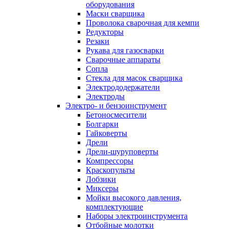
оборудования
Маски сварщика
Проволока сварочная для кемпи
Редукторы
Резаки
Рукава для газосварки
Сварочные аппараты
Сопла
Стекла для масок сварщика
Электрододержатели
Электроды
Электро- и бензоинструмент
Бетоносмесители
Болгарки
Гайковерты
Дрели
Дрели-шуруповерты
Компрессоры
Краскопульты
Лобзики
Миксеры
Мойки высокого давления,
комплектующие
Наборы электроинструмента
Отбойные молотки