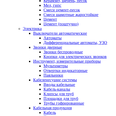
Керамзит, щебень, песок
Мел, гипс
Смеси цемент-песок
Смеси шамотные жаростойкие
Цемент
Цемент (поштучно)
Электрика
Выключатели автоматические
Автоматы
Дифференциальные автоматы, УЗО
Звонки дверные
Звонки беспроводные
Кнопки для электрических звонков
Инструмент, измерительные приборы
Мультиметры
Отвертки индикаторные
Паяльники
Кабеленесущие системы
Вводы кабельные
Кабель-каналы
Клипсы для труб
Площадки для труб
Трубы гофрированные
Кабельная продукция
Кабель