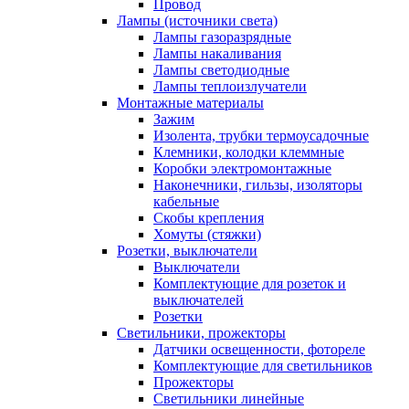
Провод
Лампы (источники света)
Лампы газоразрядные
Лампы накаливания
Лампы светодиодные
Лампы теплоизлучатели
Монтажные материалы
Зажим
Изолента, трубки термоусадочные
Клемники, колодки клеммные
Коробки электромонтажные
Наконечники, гильзы, изоляторы
кабельные
Скобы крепления
Хомуты (стяжки)
Розетки, выключатели
Выключатели
Комплектующие для розеток и
выключателей
Розетки
Светильники, прожекторы
Датчики освещенности, фотореле
Комплектующие для светильников
Прожекторы
Светильники линейные