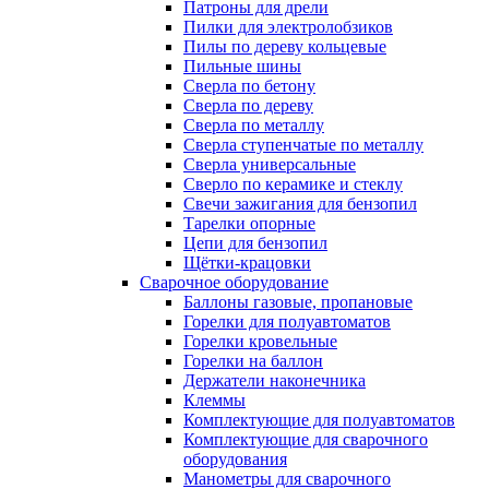
Патроны для дрели
Пилки для электролобзиков
Пилы по дереву кольцевые
Пильные шины
Сверла по бетону
Сверла по дереву
Сверла по металлу
Сверла ступенчатые по металлу
Сверла универсальные
Сверло по керамике и стеклу
Свечи зажигания для бензопил
Тарелки опорные
Цепи для бензопил
Щётки-крацовки
Сварочное оборудование
Баллоны газовые, пропановые
Горелки для полуавтоматов
Горелки кровельные
Горелки на баллон
Держатели наконечника
Клеммы
Комплектующие для полуавтоматов
Комплектующие для сварочного
оборудования
Манометры для сварочного