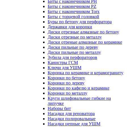
Биты с наконечником PH
Биты с наконечником PZ
Биты с наконечником Torx
Биты с торцевой головкой
Буры по бетону для перфоратора
Державки для коронки
Диски отрезные алмазные по бетону
Диски отрезные по металлу
Диски отреные алмазные по керамике
Диски пильные по дереву
Диски пильные по металлу
Зубила для перфораторов
Канистры ГСМ
Ключи для УШМ
Коронка по керамике и керамограниту
Коронки по бетону
Коронки по дереву
Коронки по кафелю и керамике
Коронки по металлу
Круги шлифовальные гибкие на
липучке
Наборы бит
Насадки для реноватора
Насадки полировальные
Насадки цепные для УШМ