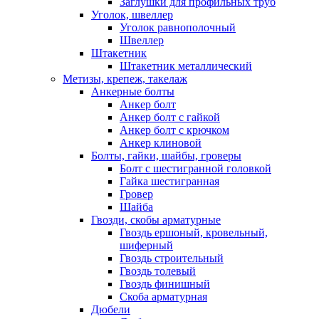
Заглушки для профильных труб
Уголок, швеллер
Уголок равнополочный
Швеллер
Штакетник
Штакетник металлический
Метизы, крепеж, такелаж
Анкерные болты
Анкер болт
Анкер болт с гайкой
Анкер болт с крючком
Анкер клиновой
Болты, гайки, шайбы, гроверы
Болт c шестигранной головкой
Гайка шестигранная
Гровер
Шайба
Гвозди, скобы арматурные
Гвоздь ершоный, кровельный,
шиферный
Гвоздь строительный
Гвоздь толевый
Гвоздь финишный
Скоба арматурная
Дюбели