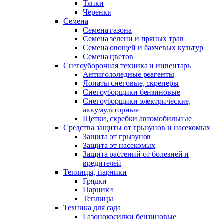
Тяпки
Черенки
Семена
Семена газона
Семена зелени и пряных трав
Семена овощей и бахчевых культур
Семена цветов
Снегоуборочная техника и инвентарь
Антигололедные реагенты
Лопаты снеговые, скреперы
Снегоуборщики бензиновые
Снегоуборщики электрические,
аккумуляторные
Щетки, скребки автомобильные
Средства защиты от грызунов и насекомых
Защита от грызунов
Защита от насекомых
Защита растений от болезней и
вредителей
Теплицы, парники
Грядки
Парники
Теплицы
Техника для сада
Газонокосилки бензиновые