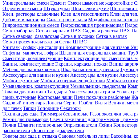
Универсальные смеси
Цемент
Смеси шамотные жаростойкие
С
Отделочные смеси
Штукатурки
Шпатлевки сухие
Шпатлевки г
Клеи, растворы кладочные
Клеи для газосиликата
Клеи для те
Добавки в растворы
Сажа строительная
Модификаторы, пласт
Гидроизоляционные смеси
Гидроизоляция проникающая
Гидро
Сетка заборная
Сетка сварная в ПВХ
Садовая решетка ПВХ
Па
Сетка сварная, базальтовая
Сетка в рулонах
Сетка в картах
Сетка просечно-вытяжная
Сетка ЦПВС
Унитазы, гофры, инсталяции
Комплектующие для унитазов
Ун
Сифоны, манжеты, гофры
Шланги для стиральных машин
Тру
Смесители, комплектующие
Комплектующие для смесителя
См
Ванны, комплектующие
Экраны, каркасы, ножки
Ванны акри
Мебель для ванных комнат
Шкафы настенные, пеналы
Тумбы д
Аксессуары для ванны и кухни
Аксессуары для кухни
Аксессу
Мойки кухонные
Мойки из нержавеющей стали
Мойки из иску
Умывальники, комплектующие
Умывальники, пьедесталы
Комп
Товары для пикника
Тандыры
Аксессуары для гриля
Уголь, ср
гриль чугунные
Костровые чаши
Печи походные разборные
Жа
Садовый инвентарь
Лопаты
Серпы
Грабли
Вилы
Веники, метл
для тачек
Тяпки
Топорище
Секаторы
Техника для сада
Триммеры бензиновые
Газонокосилки электр
Ремни для триммеров
Свечи зажигания для триммеров
Триммер
Полив
Шланги поливочные
Опрыскиватели
Лейки
Коннекторн
распылители
Оросители, дождеватели
Товары для сада и отдыха
Садовая мебель из липы
Бассейны, 