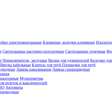
обки электромонтажные
Клемники, колодки клеммные
Изолента
е
Светильники настенно-потолочные
Светильники точечные
Фо
е
Переключатели, заглушки
Вилки для удлинителей
Колодки для
Вводы кабельные
Клипсы для труб
Площадки для труб
одиодные
Лампы накаливания
Лампы газоразрядные
тания
дикаторные
Мультиметры
ля розеток и выключателей
УЗО
Автоматы
спроводные