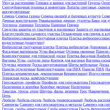
Уход за растениями
Горшки и ящики для растений
Грунты
Опор
Снегоуборочная техника и инвентарь
Лопаты снеговые, скреп
аккумуляторные
Семена
Семена газона
Семена овощей и бахчевых культур
Семе
Дачные конструкции
Умывальники дачные, туалеты
Баки для 
Теплицы, парники
Теплицы
Парники
Грядки
Средства защиты от грызунов и насекомых
Защита от насеком
Благоуствойство садового участка
Ограждения для грядок и кл
Вибропрессованная тротуарная плитка
Плитка вибропрессован
водосточные (поштучно)
Вибролитая тротуарная плитка
Плитка вибролитая
Дорожные э
Фасадные материалы
Углы фасадные
Отливы оконные
Панели 
Комплектующие для террасной доски
Плитка фасадная Hauberk
Вагонка
Углы, галтели липа
Крепеж для вагонки
Вагонка сосн
Отделка деревом
Доска шпунтованная
Щиты мебельные
Доска 
Панели отделочные
Комплектующие для ПВХ
Панели ПВХ
Па
Плитка керамическая, декоративная
Керамогранит
Искусственн
Террасная доска, комплектующие
Гипсокартон, профили
Профили для гипсокартона
Гипсокарто
Наличники и коробки
Коробки дверные
Наличники
Такелаж, тросы, цепи
Шнуры, фалы, веревки
Трос
Наконечник 
Цепь
Дюбели
Дюбель-гвоздь
Дюбель универсальный
Дюбель распо
Саморезы
Саморез для гипсокартона и металла
Саморез для гип
Гвозди, скобы арматурные
Скоба арматурная
Гвоздь финишный