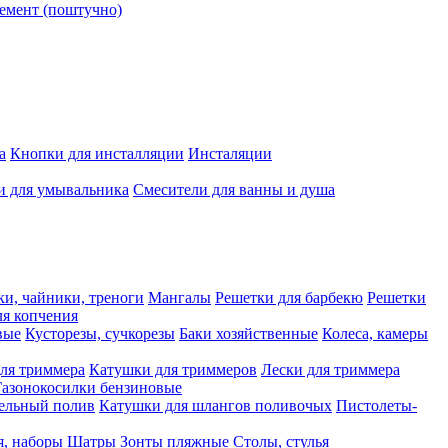
емент (поштучно)
а
Кнопки для инсталляции
Инсталяции
и для умывальника
Смесители для ванны и душа
ки, чайники, треноги
Мангалы
Решетки для барбекю
Решетки
я копчения
вые
Кусторезы, сучкорезы
Баки хозяйственные
Колеса, камеры
ля триммера
Катушки для триммеров
Лески для триммера
Газонокосилки бензиновые
ельный полив
Катушки для шлангов поливочых
Пистолеты-
я, наборы
Шатры
Зонты пляжные
Столы, стулья