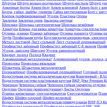
Шурупы
Шуруп кольцо-полукольцо
Шуруп-костыль
Шуруп ун
Анкерные болты
Анкер болт
Анкер клиновой
Анкер болт с кр
Болты, гайки, шайбы, гроверы
Гайка шестигранная
Болт c шес
Крепеж перфорированный
Уголок
Пластина
Опора
Заклепки
Заклепки цинк
Заклепка цветная
Шпильки
Шпилька сантехническая
Шпилька резьбовая
Арматура
Крюки для вязки арматуры
Арматура стеклопластико
Отливы, планки
Планки заборные
Отливы парапета
Отливы на
Труба
Профильная труба
Круглая водогазопроводная, электрос
Металл листовой
Лист стальной
Лист стальной оцинкованный
Профнастил заборный
Профнастил заборный С-8 эконом
Профн
Уголок, швеллер
Швеллер
Уголок равнополочный
Квадрат, полоса
Полоса
Квадрат
Алюминиевый металлопрокат
Алюминиевый уголок, полоса, 
Проволока
Проволока вязальная
Штакетник
Штакетник металлический
Поликарбонат
Профилированный поликарбонат
Сотовый поли
Водосточная система металлическая круглая
Коричневый - RAL
Водосточная система пластиковая круглая
ВКР Дёке Premium К
Черепица
Черепица гибкая
Черепица гибкая элементы отделки
Ондулин
Ондулин (комплектующие)
Листы Ондулин
Планки кровельные, снегозадержатели
Снегозадержатели
План
Шифер
Шифер плоский
Шифер волновой
Водосточная система металлическая прямоугольная
ВПР ПЭ Ко
Профнастил кровельный
Профнастил кровельный МР -20R