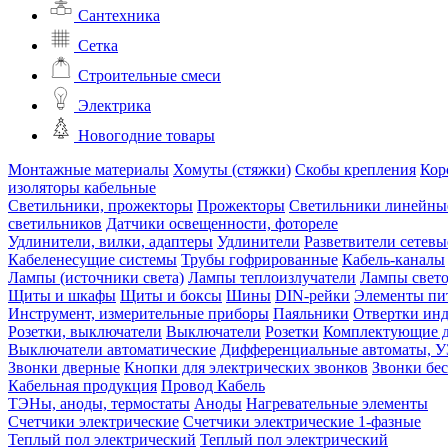
Сантехника
Сетка
Строительные смеси
Электрика
Новогодние товары
Монтажные материалы
Хомуты (стяжки)
Скобы крепления
Кор
изоляторы кабельные
Светильники, прожекторы
Прожекторы
Светильники линейны
светильников
Датчики освещенности, фотореле
Удлинители, вилки, адаптеры
Удлинители
Разветвители сетевы
Кабеленесущие системы
Трубы гофрированные
Кабель-каналы
Лампы (источники света)
Лампы теплоизлучатели
Лампы свет
Щиты и шкафы
Щиты и боксы
Шины
DIN-рейки
Элементы пи
Инструмент, измерительные приборы
Паяльники
Отвертки ин
Розетки, выключатели
Выключатели
Розетки
Комплектующие д
Выключатели автоматические
Дифференциальные автоматы, 
Звонки дверные
Кнопки для электрических звонков
Звонки бе
Кабельная продукция
Провод
Кабель
ТЭНы, аноды, термостаты
Аноды
Нагревательные элементы
Счетчики электрические
Счетчики электрические 1-фазные
Теплый пол электрический
Теплый пол электрический