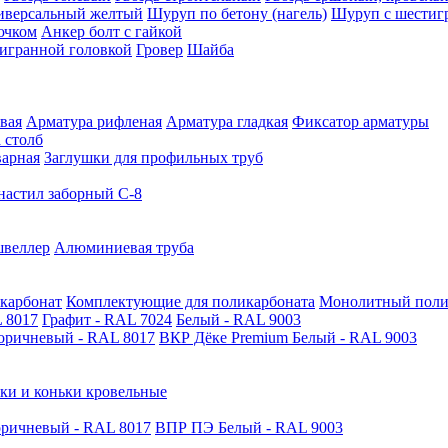
иверсальный желтый
Шуруп по бетону (нагель)
Шуруп с шестиг
ючком
Анкер болт с гайкой
тигранной головкой
Гровер
Шайба
вая
Арматура рифленая
Арматура гладкая
Фиксатор арматуры
 столб
варная
Заглушки для профильных труб
астил заборный С-8
швеллер
Алюминиевая труба
карбонат
Комплектующие для поликарбоната
Монолитный поли
 8017
Графит - RAL 7024
Белый - RAL 9003
оричневый - RAL 8017
ВКР Дёке Premium Белый - RAL 9003
ки и коньки кровельные
ричневый - RAL 8017
ВПР ПЭ Белый - RAL 9003