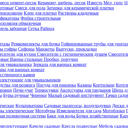
меси цемент-песок
Керамзит, щебень, песок
Известь
Мел, гипс
Ц
отовые
Смеси для пола
Затирки для керамической плитки
плоизоляции
Клеи для плитки
Растворы кладочные
ификаторы
Фибра строительная
изоляция обмазочная
нель заборная
Сетка Рабица
итазы
Ремкомплекты для бочка
Гофрированные трубы для унитаз
бы гофры
Сифоны
Манжеты
Выпуски, прокладки
есители для кухни
Смесители с гигиеническим душем
Смесител
ловые
Ванны стальные
Пробки, поручни
ля умывальника
Зеркала для ванных комнат
ары для ванных комнат
сственного камня
лектующие для умывальников
едства для розжига
Посуда для пикника
Казаны
Коптильни
Котел
ровни
Печи-учаг
Термосумки
Аксессуары для тандыров
Щепа дл
ы
Буры ручные
Черенки
Малый садовый инструмент
Тачки садо
ические
Культиваторы
Садовые пылесосы, воздуходувки
Диски д
ы электрические
Мотобуры
Измельчители для сада
Мотоблоки
ая поливочная система
Баки для воды
Бочки хозяйственные
Кап
комплектующие
Качели садовые
Кресла подвесные
Мебель садова