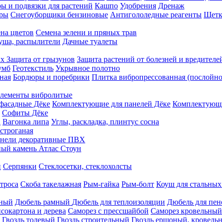
ы и подвязки для растений
Кашпо
Удобрения
Дренаж
еры
Снегоуборщики бензиновые
Антигололедные реагенты
Щетк
на цветов
Семена зелени и пряных трав
душа, распылители
Дачные туалеты
ых
Защита от грызунов
Защита растений от болезней и вредителе
умб
Геотекстиль
Укрывное полотно
ная
Бордюры и поребрики
Плитка вибропрессованная (послойно
лементы вибролитые
фасадные Дёке
Комплектующие для панелей Дёке
Комплектующи
Софиты Дёке
а
Вагонка липа
Углы, раскладка, плинтус сосна
строганая
нели декоративные ПВХ
ый камень Атлас Стоун
н
Серпянки
Стеклосетки, стеклохолсты
троса
Скоба такелажная
Рым-гайка
Рым-болт
Коуш для стальных
рный
Дюбель рамный
Дюбель для теплоизоляции
Дюбель для пен
сокартона и дерева
Саморез с прессшайбой
Саморез кровельный
Гвоздь толевый
Гвоздь строительный
Гвоздь ершоный, кровел