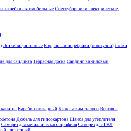
и, скребки автомобильные
Снегоуборщики электрические,
й
)
Лотки водосточные
Бордюры и поребрики (поштучно)
Лотки
е для сайдинга
Террасная доска
Сайдинг виниловый
 канатов
Карабин пожарный
Блок, зажим, талреп
Вертлюг
обетона
Дюбель для гипсокартона
Шайба для утеплителя
Саморез для металлического профиля
Саморез для ГВЛ
ьный, шиферный