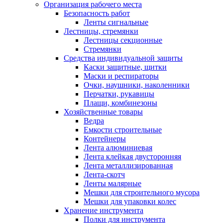
Организация рабочего места
Безопасность работ
Ленты сигнальные
Лестницы, стремянки
Лестницы секционные
Стремянки
Средства индивидуальной защиты
Каски защитные, щитки
Маски и респираторы
Очки, наушники, наколенники
Перчатки, рукавицы
Плащи, комбинезоны
Хозяйственные товары
Ведра
Емкости строительные
Контейнеры
Лента алюминиевая
Лента клейкая двусторонняя
Лента металлизированная
Лента-скотч
Ленты малярные
Мешки для строительного мусора
Мешки для упаковки колес
Хранение инструмента
Полки для инструмента