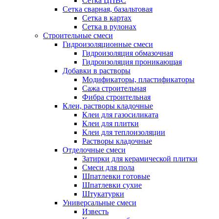
Сетка ЦПВС
Сетка сварная, базальтовая
Сетка в картах
Сетка в рулонах
Строительные смеси
Гидроизоляционные смеси
Гидроизоляция обмазочная
Гидроизоляция проникающая
Добавки в растворы
Модификаторы, пластификаторы
Сажа строительная
Фибра строительная
Клеи, растворы кладочные
Клеи для газосиликата
Клеи для плитки
Клеи для теплоизоляции
Растворы кладочные
Отделочные смеси
Затирки для керамической плитки
Смеси для пола
Шпатлевки готовые
Шпатлевки сухие
Штукатурки
Универсальные смеси
Известь