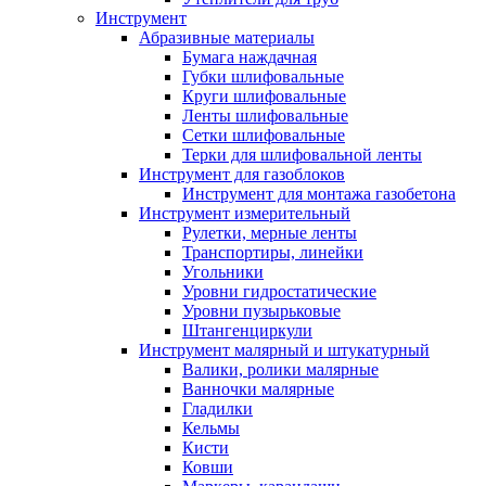
Инструмент
Абразивные материалы
Бумага наждачная
Губки шлифовальные
Круги шлифовальные
Ленты шлифовальные
Сетки шлифовальные
Терки для шлифовальной ленты
Инструмент для газоблоков
Инструмент для монтажа газобетона
Инструмент измерительный
Рулетки, мерные ленты
Транспортиры, линейки
Угольники
Уровни гидростатические
Уровни пузырьковые
Штангенциркули
Инструмент малярный и штукатурный
Валики, ролики малярные
Ванночки малярные
Гладилки
Кельмы
Кисти
Ковши