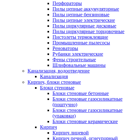
Перфораторы
Пилы цепные аккумуляторные
Пилы цепные бензиновые
Пилы цепные электрические
Пилы циркулярные дисковые
Пилы циркулярные торцовочные
Пистолеты термоклеящие
Промышленные пылесосы
Реноваторы
Рубанки электрические
Фены строительные
Шлифовальные машины
Канализация, водоотведение
Канализация
Кирпич, блоки стеновые
Блоки стеновые
Блоки стеновые бетонные
Блоки стеновые газосиликатные
(поштучно)
Блоки стеновые газосиликатные
(упаковки)
Блоки стеновые керамические
Кирпич
Кирпич лицевой
Кирпич печной, огнеупорный