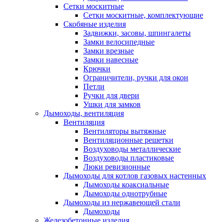
Сетки москитные
Сетки москитные, комплектующие
Скобяные изделия
Задвижки, засовы, шпингалеты
Замки велосипедные
Замки врезные
Замки навесные
Крючки
Ограничители, ручки для окон
Петли
Ручки для двери
Ушки для замков
Дымоходы, вентиляция
Вентиляция
Вентиляторы вытяжные
Вентиляционные решетки
Воздуховоды металлические
Воздуховоды пластиковые
Люки ревизионные
Дымоходы для котлов газовых настенных
Дымоходы коаксиальные
Дымоходы однотрубные
Дымоходы из нержавеющей стали
Дымоходы
Железобетонные изделия