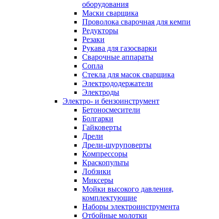
оборудования
Маски сварщика
Проволока сварочная для кемпи
Редукторы
Резаки
Рукава для газосварки
Сварочные аппараты
Сопла
Стекла для масок сварщика
Электрододержатели
Электроды
Электро- и бензоинструмент
Бетоносмесители
Болгарки
Гайковерты
Дрели
Дрели-шуруповерты
Компрессоры
Краскопульты
Лобзики
Миксеры
Мойки высокого давления,
комплектующие
Наборы электроинструмента
Отбойные молотки