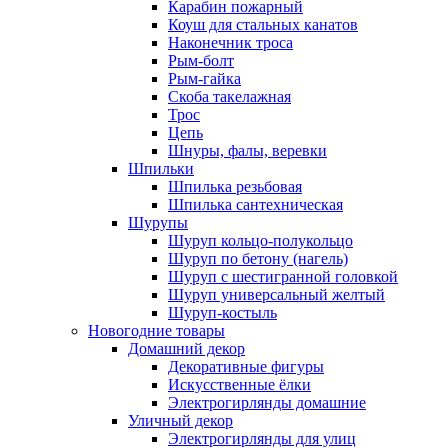
Карабин пожарный
Коуш для стальных канатов
Наконечник троса
Рым-болт
Рым-гайка
Скоба такелажная
Трос
Цепь
Шнуры, фалы, веревки
Шпильки
Шпилька резьбовая
Шпилька сантехническая
Шурупы
Шуруп кольцо-полукольцо
Шуруп по бетону (нагель)
Шуруп с шестигранной головкой
Шуруп универсальный желтый
Шуруп-костыль
Новогодние товары
Домашний декор
Декоративные фигуры
Искусственные ёлки
Электрогирлянды домашние
Уличный декор
Электрогирлянды для улиц