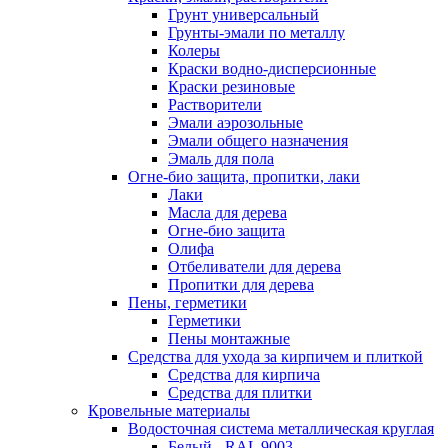
Грунт универсальный
Грунты-эмали по металлу
Колеры
Краски водно-дисперсионные
Краски резиновые
Растворители
Эмали аэрозольные
Эмали общего назначения
Эмаль для пола
Огне-био защита, пропитки, лаки
Лаки
Масла для дерева
Огне-био защита
Олифа
Отбеливатели для дерева
Пропитки для дерева
Пены, герметики
Герметики
Пены монтажные
Средства для ухода за кирпичем и плиткой
Средства для кирпича
Средства для плитки
Кровельные материалы
Водосточная система металлическая круглая
Белый - RAL 9003