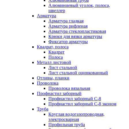
Алюминиевая труба
Алюминиевый уголок, полоса,
швеллер
Арматура
Арматура гладкая
Арматура рифленая
Арматура стеклопластиковая
Крюки для вязки арматуры
Фиксатор арматуры
Квадрат, полоса
Квадрат
Полоса
Металл листовой
Лист стальной
Лист стальной оцинкованный
Отливы, планки
Проволока
Проволока вязальная
Профнастил заборный
Профнастил заборный С-8
Профнастил заборный С-8 эконом
Труба
Круглая водогазопроводная,
электросварная
Профильная труба