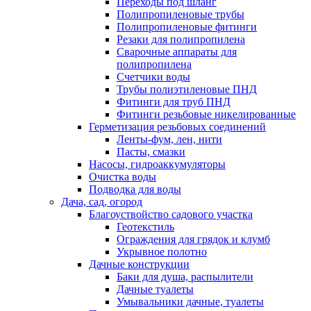
Переходы под шланг
Полипропиленовые трубы
Полипропиленовые фитинги
Резаки для полипропилена
Сварочные аппараты для
полипропилена
Счетчики воды
Трубы полиэтиленовые ПНД
Фитинги для труб ПНД
Фитинги резьбовые никелированные
Герметизация резьбовых соединений
Ленты-фум, лен, нити
Пасты, смазки
Насосы, гидроаккумуляторы
Очистка воды
Подводка для воды
Дача, сад, огород
Благоуствойство садового участка
Геотекстиль
Ограждения для грядок и клумб
Укрывное полотно
Дачные конструкции
Баки для душа, распылители
Дачные туалеты
Умывальники дачные, туалеты