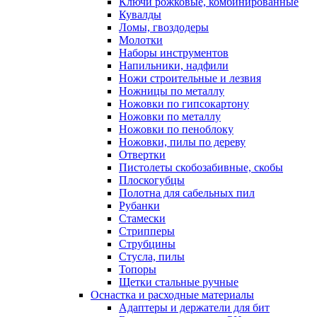
Ключи рожковые, комбинированные
Кувалды
Ломы, гвоздодеры
Молотки
Наборы инструментов
Напильники, надфили
Ножи строительные и лезвия
Ножницы по металлу
Ножовки по гипсокартону
Ножовки по металлу
Ножовки по пеноблоку
Ножовки, пилы по дереву
Отвертки
Пистолеты скобозабивные, скобы
Плоскогубцы
Полотна для сабельных пил
Рубанки
Стамески
Стрипперы
Струбцины
Стусла, пилы
Топоры
Щетки стальные ручные
Оснастка и расходные материалы
Адаптеры и держатели для бит