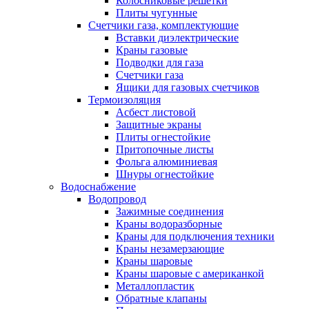
Колосниковые решетки
Плиты чугунные
Счетчики газа, комплектующие
Вставки диэлектрические
Краны газовые
Подводки для газа
Счетчики газа
Ящики для газовых счетчиков
Термоизоляция
Асбест листовой
Защитные экраны
Плиты огнестойкие
Притопочные листы
Фольга алюминиевая
Шнуры огнестойкие
Водоснабжение
Водопровод
Зажимные соединения
Краны водоразборные
Краны для подключения техники
Краны незамерзающие
Краны шаровые
Краны шаровые с американкой
Металлопластик
Обратные клапаны