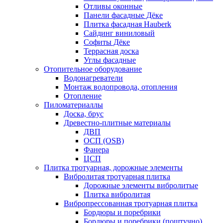
Отливы оконные
Панели фасадные Дёке
Плитка фасадная Hauberk
Сайдинг виниловый
Софиты Дёке
Террасная доска
Углы фасадные
Отопительное оборудование
Водонагреватели
Монтаж водопровода, отопления
Отопление
Пиломатериаллы
Доска, брус
Древестно-плитные материалы
ДВП
ОСП (OSB)
Фанера
ЦСП
Плитка тротуарная, дорожные элементы
Вибролитая тротуарная плитка
Дорожные элементы вибролитые
Плитка вибролитая
Вибропрессованная тротуарная плитка
Бордюры и поребрики
Бордюры и поребрики (поштучно)