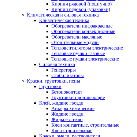
Кирпич рядовой (поштучно)
Кирпич рядовой (упаковки)
Климатическая и силовая техника
Климатическая техника
Обогреватели инфракрасные
Обогреватели конвекционные
Обогреватели масляные
Отопительные модули
Тепловентиляторы электрические
Тепловые пушки газовые
Тепловые пушки электрические
Силовая техника
Генераторы
Стабилизаторы
Краски, грунтовки, пены
Грунтовки
Бетоноконтакт
Грунтовки проникающие
Клей, жидкие гвозди
Анкеры химические
Жидкие гвозди
Жидкое стекло
Клеи контактные, строительные
Клеи строительные
Краски, эмали, растворители