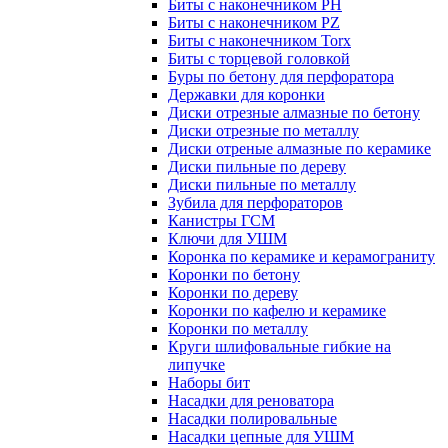
Биты с наконечником PH
Биты с наконечником PZ
Биты с наконечником Torx
Биты с торцевой головкой
Буры по бетону для перфоратора
Державки для коронки
Диски отрезные алмазные по бетону
Диски отрезные по металлу
Диски отреные алмазные по керамике
Диски пильные по дереву
Диски пильные по металлу
Зубила для перфораторов
Канистры ГСМ
Ключи для УШМ
Коронка по керамике и керамограниту
Коронки по бетону
Коронки по дереву
Коронки по кафелю и керамике
Коронки по металлу
Круги шлифовальные гибкие на
липучке
Наборы бит
Насадки для реноватора
Насадки полировальные
Насадки цепные для УШМ