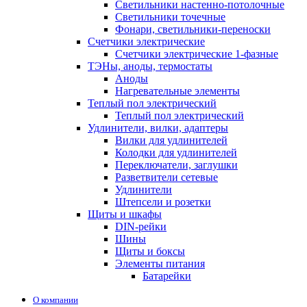
Светильники настенно-потолочные
Светильники точечные
Фонари, светильники-переноски
Счетчики электрические
Счетчики электрические 1-фазные
ТЭНы, аноды, термостаты
Аноды
Нагревательные элементы
Теплый пол электрический
Теплый пол электрический
Удлинители, вилки, адаптеры
Вилки для удлинителей
Колодки для удлинителей
Переключатели, заглушки
Разветвители сетевые
Удлинители
Штепсели и розетки
Щиты и шкафы
DIN-рейки
Шины
Щиты и боксы
Элементы питания
Батарейки
О компании