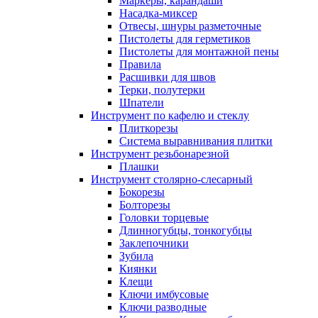
Маркеры, карандаши
Насадка-миксер
Отвесы, шнуры разметочные
Пистолеты для герметиков
Пистолеты для монтажной пены
Правила
Расшивки для швов
Терки, полутерки
Шпатели
Инструмент по кафелю и стеклу
Плиткорезы
Система выравнивания плитки
Инструмент резьбонарезной
Плашки
Инструмент столярно-слесарный
Бокорезы
Болторезы
Головки торцевые
Длинногубцы, тонкогубцы
Заклепочники
Зубила
Киянки
Клещи
Ключи имбусовые
Ключи разводные