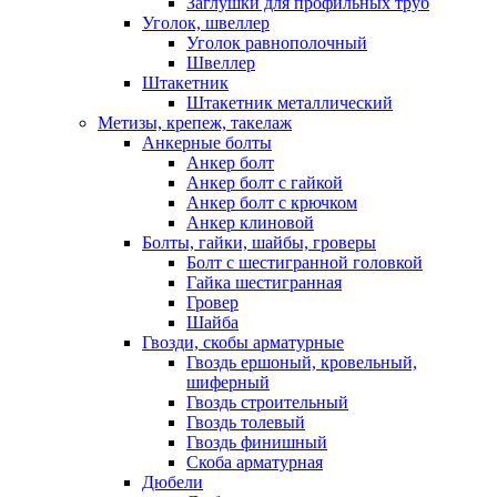
Заглушки для профильных труб
Уголок, швеллер
Уголок равнополочный
Швеллер
Штакетник
Штакетник металлический
Метизы, крепеж, такелаж
Анкерные болты
Анкер болт
Анкер болт с гайкой
Анкер болт с крючком
Анкер клиновой
Болты, гайки, шайбы, гроверы
Болт c шестигранной головкой
Гайка шестигранная
Гровер
Шайба
Гвозди, скобы арматурные
Гвоздь ершоный, кровельный,
шиферный
Гвоздь строительный
Гвоздь толевый
Гвоздь финишный
Скоба арматурная
Дюбели