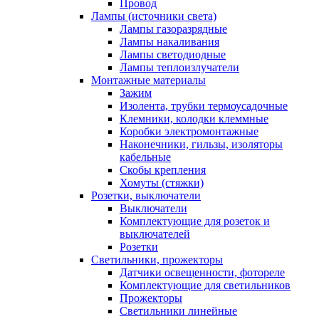
Провод
Лампы (источники света)
Лампы газоразрядные
Лампы накаливания
Лампы светодиодные
Лампы теплоизлучатели
Монтажные материалы
Зажим
Изолента, трубки термоусадочные
Клемники, колодки клеммные
Коробки электромонтажные
Наконечники, гильзы, изоляторы
кабельные
Скобы крепления
Хомуты (стяжки)
Розетки, выключатели
Выключатели
Комплектующие для розеток и
выключателей
Розетки
Светильники, прожекторы
Датчики освещенности, фотореле
Комплектующие для светильников
Прожекторы
Светильники линейные