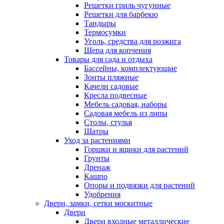
Решетки гриль чугунные
Решетки для барбекю
Тандыры
Термосумки
Уголь, средства для розжига
Щепа для копчения
Товары для сада и отдыха
Бассейны, комплектующие
Зонты пляжные
Качели садовые
Кресла подвесные
Мебель садовая, наборы
Садовая мебель из липы
Столы, стулья
Шатры
Уход за растениями
Горшки и ящики для растений
Грунты
Дренаж
Кашпо
Опоры и подвязки для растений
Удобрения
Двери, замки, сетки москитные
Двери
Двери входные металлические