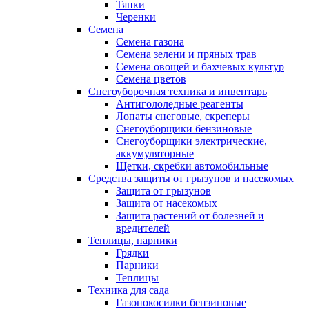
Тяпки
Черенки
Семена
Семена газона
Семена зелени и пряных трав
Семена овощей и бахчевых культур
Семена цветов
Снегоуборочная техника и инвентарь
Антигололедные реагенты
Лопаты снеговые, скреперы
Снегоуборщики бензиновые
Снегоуборщики электрические,
аккумуляторные
Щетки, скребки автомобильные
Средства защиты от грызунов и насекомых
Защита от грызунов
Защита от насекомых
Защита растений от болезней и
вредителей
Теплицы, парники
Грядки
Парники
Теплицы
Техника для сада
Газонокосилки бензиновые