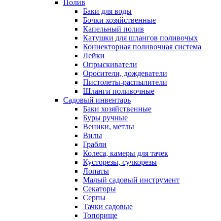
Полив
Баки для воды
Бочки хозяйственные
Капельный полив
Катушки для шлангов поливочых
Коннекторная поливочная система
Лейки
Опрыскиватели
Оросители, дождеватели
Пистолеты-распылители
Шланги поливочные
Садовый инвентарь
Баки хозяйственные
Буры ручные
Веники, метлы
Вилы
Грабли
Колеса, камеры для тачек
Кусторезы, сучкорезы
Лопаты
Малый садовый инструмент
Секаторы
Серпы
Тачки садовые
Топорище