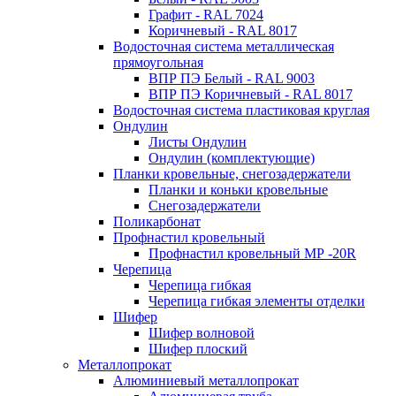
Графит - RAL 7024
Коричневый - RAL 8017
Водосточная система металлическая
прямоугольная
ВПР ПЭ Белый - RAL 9003
ВПР ПЭ Коричневый - RAL 8017
Водосточная система пластиковая круглая
Ондулин
Листы Ондулин
Ондулин (комплектующие)
Планки кровельные, снегозадержатели
Планки и коньки кровельные
Снегозадержатели
Поликарбонат
Профнастил кровельный
Профнастил кровельный МР -20R
Черепица
Черепица гибкая
Черепица гибкая элементы отделки
Шифер
Шифер волновой
Шифер плоский
Металлопрокат
Алюминиевый металлопрокат