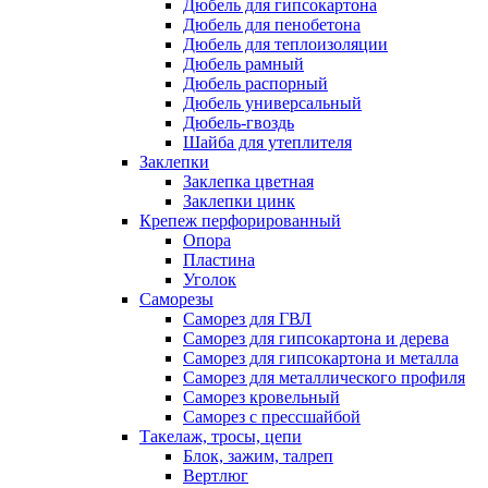
Дюбель для гипсокартона
Дюбель для пенобетона
Дюбель для теплоизоляции
Дюбель рамный
Дюбель распорный
Дюбель универсальный
Дюбель-гвоздь
Шайба для утеплителя
Заклепки
Заклепка цветная
Заклепки цинк
Крепеж перфорированный
Опора
Пластина
Уголок
Саморезы
Саморез для ГВЛ
Саморез для гипсокартона и дерева
Саморез для гипсокартона и металла
Саморез для металлического профиля
Саморез кровельный
Саморез с прессшайбой
Такелаж, тросы, цепи
Блок, зажим, талреп
Вертлюг