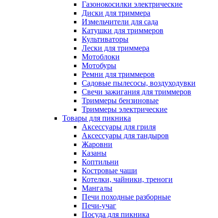
Газонокосилки электрические
Диски для триммера
Измельчители для сада
Катушки для триммеров
Культиваторы
Лески для триммера
Мотоблоки
Мотобуры
Ремни для триммеров
Садовые пылесосы, воздуходувки
Свечи зажигания для триммеров
Триммеры бензиновые
Триммеры электрические
Товары для пикника
Аксессуары для гриля
Аксессуары для тандыров
Жаровни
Казаны
Коптильни
Костровые чаши
Котелки, чайники, треноги
Мангалы
Печи походные разборные
Печи-учаг
Посуда для пикника