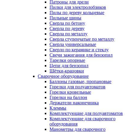
Патроны для дрели
Пилки для электролобзиков
Пилы по дереву кольцевые
Пильные шины
Сверла по бетону
Сверла по дереву
Сверла по металлу
Сверла ступенчатые по металлу
Сверла универсальные
Сверло по керамике и стеклу
Свечи зажигания для бензопил
Тарелки опорные
Цепи для бензопил
Щётки-крацовки
Сварочное оборудование
Баллоны газовые, пропановые
Горелки для полуавтоматов
Горелки кровельные
Горелки на баллон
Держатели наконечника
Клеммы
Комплектующие для полуавтоматов
Комплектующие для сварочного
оборудования
Манометры для сварочного