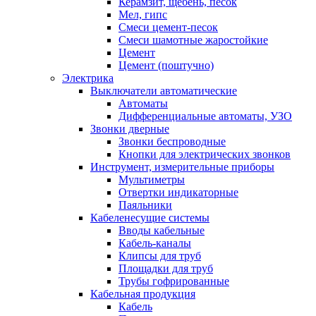
Керамзит, щебень, песок
Мел, гипс
Смеси цемент-песок
Смеси шамотные жаростойкие
Цемент
Цемент (поштучно)
Электрика
Выключатели автоматические
Автоматы
Дифференциальные автоматы, УЗО
Звонки дверные
Звонки беспроводные
Кнопки для электрических звонков
Инструмент, измерительные приборы
Мультиметры
Отвертки индикаторные
Паяльники
Кабеленесущие системы
Вводы кабельные
Кабель-каналы
Клипсы для труб
Площадки для труб
Трубы гофрированные
Кабельная продукция
Кабель