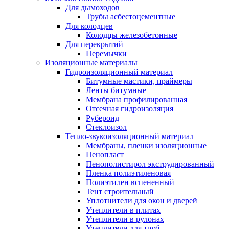
Для дымоходов
Трубы асбестоцементные
Для колодцев
Колодцы железобетонные
Для перекрытий
Перемычки
Изоляционные материалы
Гидроизоляционный материал
Битумные мастики, праймеры
Ленты битумные
Мембрана профилированная
Отсечная гидроизоляция
Рубероид
Стеклоизол
Тепло-звукоизоляционный материал
Мембраны, пленки изоляционные
Пенопласт
Пенополистирол экструдированный
Пленка полиэтиленовая
Полиэтилен вспененный
Тент строительный
Уплотнители для окон и дверей
Утеплители в плитах
Утеплители в рулонах
Утеплители для труб