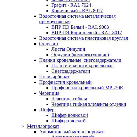
Графит - RAL 7024
Коричневый - RAL 8017
Водосточная система металлическая
прямоугольная
ВПР ПЭ Белый - RAL 9003
ВПР ПЭ Коричневый - RAL 8017
Водосточная система пластиковая круглая
Ондулин
Листы Ондулин
Ондулин (комплектующие)
Планки кровельные, снегозадержатели
Планки и коньки кровельные
Снегозадержатели
Поликарбонат
Профнастил кровельный
Профнастил кровельный МР -20R
Черепица
Черепица гибкая
Черепица гибкая элементы отделки
Шифер
Шифер волновой
Шифер плоский
Металлопрокат
Алюминиевый металлопрокат