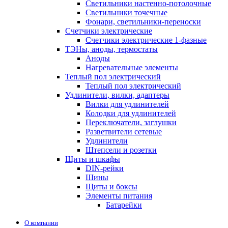
Светильники настенно-потолочные
Светильники точечные
Фонари, светильники-переноски
Счетчики электрические
Счетчики электрические 1-фазные
ТЭНы, аноды, термостаты
Аноды
Нагревательные элементы
Теплый пол электрический
Теплый пол электрический
Удлинители, вилки, адаптеры
Вилки для удлинителей
Колодки для удлинителей
Переключатели, заглушки
Разветвители сетевые
Удлинители
Штепсели и розетки
Щиты и шкафы
DIN-рейки
Шины
Щиты и боксы
Элементы питания
Батарейки
О компании