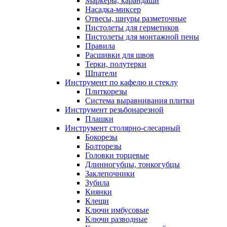
Маркеры, карандаши
Насадка-миксер
Отвесы, шнуры разметочные
Пистолеты для герметиков
Пистолеты для монтажной пены
Правила
Расшивки для швов
Терки, полутерки
Шпатели
Инструмент по кафелю и стеклу
Плиткорезы
Система выравнивания плитки
Инструмент резьбонарезной
Плашки
Инструмент столярно-слесарный
Бокорезы
Болторезы
Головки торцевые
Длинногубцы, тонкогубцы
Заклепочники
Зубила
Киянки
Клещи
Ключи имбусовые
Ключи разводные