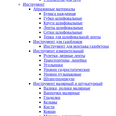
Инструмент
Абразивные материалы
Бумага наждачная
Губки шлифовальные
Круги шлифовальные
Ленты шлифовальные
Сетки шлифовальные
Терки для шлифовальной ленты
Инструмент для газоблоков
Инструмент для монтажа газобетона
Инструмент измерительный
Рулетки, мерные ленты
Транспортиры, линейки
Угольники
Уровни гидростатические
Уровни пузырьковые
Штангенциркули
Инструмент малярный и штукатурный
Валики, ролики малярные
Ванночки малярные
Гладилки
Кельмы
Кисти
Ковши