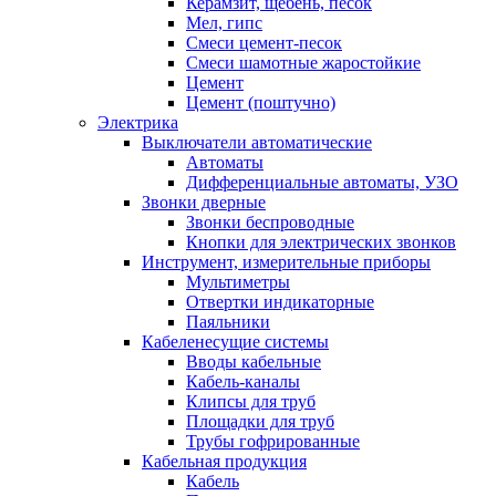
Керамзит, щебень, песок
Мел, гипс
Смеси цемент-песок
Смеси шамотные жаростойкие
Цемент
Цемент (поштучно)
Электрика
Выключатели автоматические
Автоматы
Дифференциальные автоматы, УЗО
Звонки дверные
Звонки беспроводные
Кнопки для электрических звонков
Инструмент, измерительные приборы
Мультиметры
Отвертки индикаторные
Паяльники
Кабеленесущие системы
Вводы кабельные
Кабель-каналы
Клипсы для труб
Площадки для труб
Трубы гофрированные
Кабельная продукция
Кабель