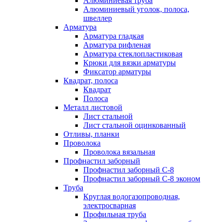
Алюминиевая труба
Алюминиевый уголок, полоса,
швеллер
Арматура
Арматура гладкая
Арматура рифленая
Арматура стеклопластиковая
Крюки для вязки арматуры
Фиксатор арматуры
Квадрат, полоса
Квадрат
Полоса
Металл листовой
Лист стальной
Лист стальной оцинкованный
Отливы, планки
Проволока
Проволока вязальная
Профнастил заборный
Профнастил заборный С-8
Профнастил заборный С-8 эконом
Труба
Круглая водогазопроводная,
электросварная
Профильная труба