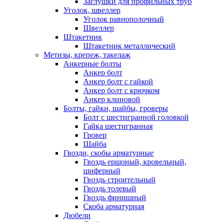
Заглушки для профильных труб
Уголок, швеллер
Уголок равнополочный
Швеллер
Штакетник
Штакетник металлический
Метизы, крепеж, такелаж
Анкерные болты
Анкер болт
Анкер болт с гайкой
Анкер болт с крючком
Анкер клиновой
Болты, гайки, шайбы, гроверы
Болт c шестигранной головкой
Гайка шестигранная
Гровер
Шайба
Гвозди, скобы арматурные
Гвоздь ершоный, кровельный,
шиферный
Гвоздь строительный
Гвоздь толевый
Гвоздь финишный
Скоба арматурная
Дюбели