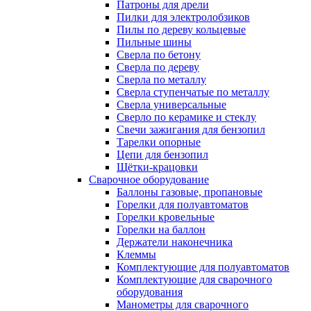
Патроны для дрели
Пилки для электролобзиков
Пилы по дереву кольцевые
Пильные шины
Сверла по бетону
Сверла по дереву
Сверла по металлу
Сверла ступенчатые по металлу
Сверла универсальные
Сверло по керамике и стеклу
Свечи зажигания для бензопил
Тарелки опорные
Цепи для бензопил
Щётки-крацовки
Сварочное оборудование
Баллоны газовые, пропановые
Горелки для полуавтоматов
Горелки кровельные
Горелки на баллон
Держатели наконечника
Клеммы
Комплектующие для полуавтоматов
Комплектующие для сварочного
оборудования
Манометры для сварочного