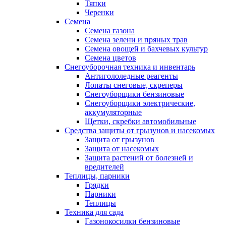
Тяпки
Черенки
Семена
Семена газона
Семена зелени и пряных трав
Семена овощей и бахчевых культур
Семена цветов
Снегоуборочная техника и инвентарь
Антигололедные реагенты
Лопаты снеговые, скреперы
Снегоуборщики бензиновые
Снегоуборщики электрические,
аккумуляторные
Щетки, скребки автомобильные
Средства защиты от грызунов и насекомых
Защита от грызунов
Защита от насекомых
Защита растений от болезней и
вредителей
Теплицы, парники
Грядки
Парники
Теплицы
Техника для сада
Газонокосилки бензиновые