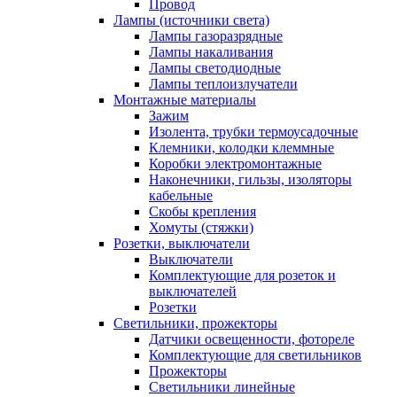
Провод
Лампы (источники света)
Лампы газоразрядные
Лампы накаливания
Лампы светодиодные
Лампы теплоизлучатели
Монтажные материалы
Зажим
Изолента, трубки термоусадочные
Клемники, колодки клеммные
Коробки электромонтажные
Наконечники, гильзы, изоляторы
кабельные
Скобы крепления
Хомуты (стяжки)
Розетки, выключатели
Выключатели
Комплектующие для розеток и
выключателей
Розетки
Светильники, прожекторы
Датчики освещенности, фотореле
Комплектующие для светильников
Прожекторы
Светильники линейные