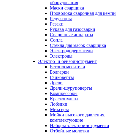
оборудования
Маски сварщика
Проволока сварочная для кемпи
Редукторы
Резаки
Рукава для газосварки
Сварочные аппараты
Сопла
Стекла для масок сварщика
Электрододержатели
Электроды
Электро- и бензоинструмент
Бетоносмесители
Болгарки
Гайковерты
Дрели
Дрели-шуруповерты
Компрессоры
Краскопульты
Лобзики
Миксеры
Мойки высокого давления,
комплектующие
Наборы электроинструмента
Отбойные молотки