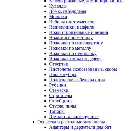
Ключи рожковые, комбинированные
Кувалды
Ломы, гвоздодеры
Молотки
Наборы инструментов
Напильники, надфили
Ножи строительные и лезвия
Ножницы по металлу
Ножовки по гипсокартону
Ножовки по металлу
Ножовки по пеноблоку
Ножовки, пилы по дереву
Отвертки
Пистолеты скобозабивные, скобы
Плоскогубцы
Полотна для сабельных пил
Рубанки
Стамески
Стрипперы
Струбцины
Стусла, пилы
Топоры
Щетки стальные ручные
Оснастка и расходные материалы
Адаптеры и держатели для бит