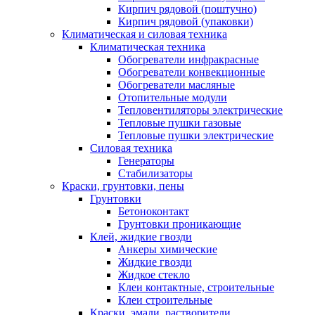
Кирпич рядовой (поштучно)
Кирпич рядовой (упаковки)
Климатическая и силовая техника
Климатическая техника
Обогреватели инфракрасные
Обогреватели конвекционные
Обогреватели масляные
Отопительные модули
Тепловентиляторы электрические
Тепловые пушки газовые
Тепловые пушки электрические
Силовая техника
Генераторы
Стабилизаторы
Краски, грунтовки, пены
Грунтовки
Бетоноконтакт
Грунтовки проникающие
Клей, жидкие гвозди
Анкеры химические
Жидкие гвозди
Жидкое стекло
Клеи контактные, строительные
Клеи строительные
Краски, эмали, растворители