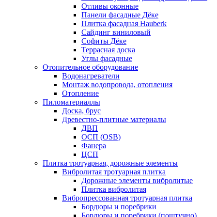
Отливы оконные
Панели фасадные Дёке
Плитка фасадная Hauberk
Сайдинг виниловый
Софиты Дёке
Террасная доска
Углы фасадные
Отопительное оборудование
Водонагреватели
Монтаж водопровода, отопления
Отопление
Пиломатериаллы
Доска, брус
Древестно-плитные материалы
ДВП
ОСП (OSB)
Фанера
ЦСП
Плитка тротуарная, дорожные элементы
Вибролитая тротуарная плитка
Дорожные элементы вибролитые
Плитка вибролитая
Вибропрессованная тротуарная плитка
Бордюры и поребрики
Бордюры и поребрики (поштучно)