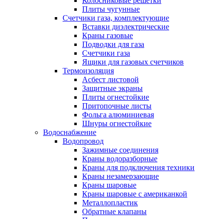
Колосниковые решетки
Плиты чугунные
Счетчики газа, комплектующие
Вставки диэлектрические
Краны газовые
Подводки для газа
Счетчики газа
Ящики для газовых счетчиков
Термоизоляция
Асбест листовой
Защитные экраны
Плиты огнестойкие
Притопочные листы
Фольга алюминиевая
Шнуры огнестойкие
Водоснабжение
Водопровод
Зажимные соединения
Краны водоразборные
Краны для подключения техники
Краны незамерзающие
Краны шаровые
Краны шаровые с американкой
Металлопластик
Обратные клапаны