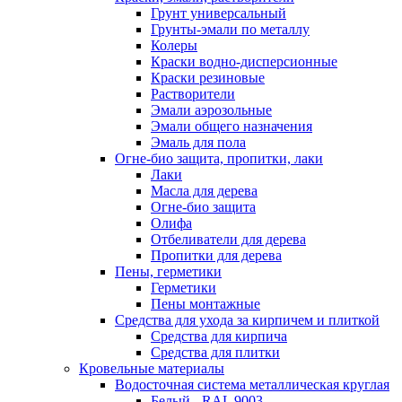
Грунт универсальный
Грунты-эмали по металлу
Колеры
Краски водно-дисперсионные
Краски резиновые
Растворители
Эмали аэрозольные
Эмали общего назначения
Эмаль для пола
Огне-био защита, пропитки, лаки
Лаки
Масла для дерева
Огне-био защита
Олифа
Отбеливатели для дерева
Пропитки для дерева
Пены, герметики
Герметики
Пены монтажные
Средства для ухода за кирпичем и плиткой
Средства для кирпича
Средства для плитки
Кровельные материалы
Водосточная система металлическая круглая
Белый - RAL 9003