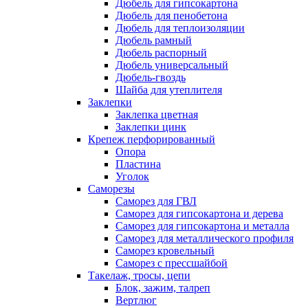
Дюбель для гипсокартона
Дюбель для пенобетона
Дюбель для теплоизоляции
Дюбель рамный
Дюбель распорный
Дюбель универсальный
Дюбель-гвоздь
Шайба для утеплителя
Заклепки
Заклепка цветная
Заклепки цинк
Крепеж перфорированный
Опора
Пластина
Уголок
Саморезы
Саморез для ГВЛ
Саморез для гипсокартона и дерева
Саморез для гипсокартона и металла
Саморез для металлического профиля
Саморез кровельный
Саморез с прессшайбой
Такелаж, тросы, цепи
Блок, зажим, талреп
Вертлюг