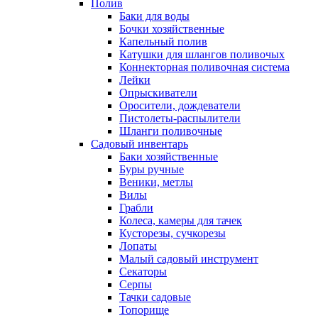
Полив
Баки для воды
Бочки хозяйственные
Капельный полив
Катушки для шлангов поливочых
Коннекторная поливочная система
Лейки
Опрыскиватели
Оросители, дождеватели
Пистолеты-распылители
Шланги поливочные
Садовый инвентарь
Баки хозяйственные
Буры ручные
Веники, метлы
Вилы
Грабли
Колеса, камеры для тачек
Кусторезы, сучкорезы
Лопаты
Малый садовый инструмент
Секаторы
Серпы
Тачки садовые
Топорище