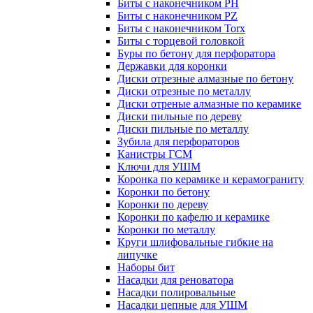
Биты с наконечником PH
Биты с наконечником PZ
Биты с наконечником Torx
Биты с торцевой головкой
Буры по бетону для перфоратора
Державки для коронки
Диски отрезные алмазные по бетону
Диски отрезные по металлу
Диски отреные алмазные по керамике
Диски пильные по дереву
Диски пильные по металлу
Зубила для перфораторов
Канистры ГСМ
Ключи для УШМ
Коронка по керамике и керамограниту
Коронки по бетону
Коронки по дереву
Коронки по кафелю и керамике
Коронки по металлу
Круги шлифовальные гибкие на
липучке
Наборы бит
Насадки для реноватора
Насадки полировальные
Насадки цепные для УШМ