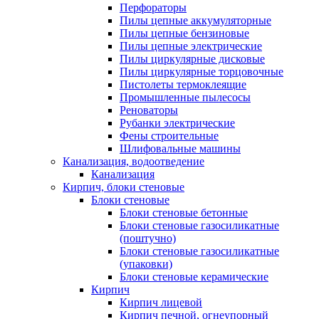
Перфораторы
Пилы цепные аккумуляторные
Пилы цепные бензиновые
Пилы цепные электрические
Пилы циркулярные дисковые
Пилы циркулярные торцовочные
Пистолеты термоклеящие
Промышленные пылесосы
Реноваторы
Рубанки электрические
Фены строительные
Шлифовальные машины
Канализация, водоотведение
Канализация
Кирпич, блоки стеновые
Блоки стеновые
Блоки стеновые бетонные
Блоки стеновые газосиликатные
(поштучно)
Блоки стеновые газосиликатные
(упаковки)
Блоки стеновые керамические
Кирпич
Кирпич лицевой
Кирпич печной, огнеупорный