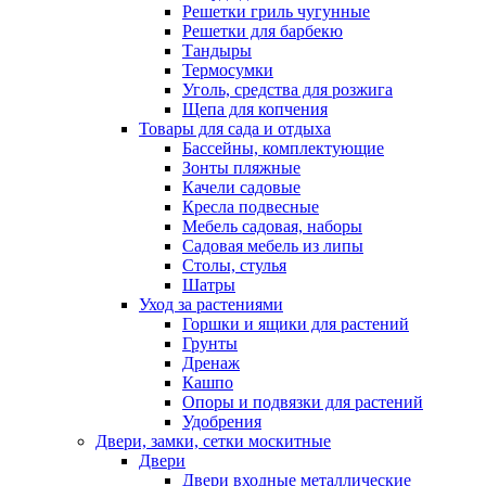
Решетки гриль чугунные
Решетки для барбекю
Тандыры
Термосумки
Уголь, средства для розжига
Щепа для копчения
Товары для сада и отдыха
Бассейны, комплектующие
Зонты пляжные
Качели садовые
Кресла подвесные
Мебель садовая, наборы
Садовая мебель из липы
Столы, стулья
Шатры
Уход за растениями
Горшки и ящики для растений
Грунты
Дренаж
Кашпо
Опоры и подвязки для растений
Удобрения
Двери, замки, сетки москитные
Двери
Двери входные металлические