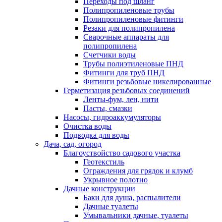
Переходы под шланг
Полипропиленовые трубы
Полипропиленовые фитинги
Резаки для полипропилена
Сварочные аппараты для
полипропилена
Счетчики воды
Трубы полиэтиленовые ПНД
Фитинги для труб ПНД
Фитинги резьбовые никелированные
Герметизация резьбовых соединений
Ленты-фум, лен, нити
Пасты, смазки
Насосы, гидроаккумуляторы
Очистка воды
Подводка для воды
Дача, сад, огород
Благоуствойство садового участка
Геотекстиль
Ограждения для грядок и клумб
Укрывное полотно
Дачные конструкции
Баки для душа, распылители
Дачные туалеты
Умывальники дачные, туалеты