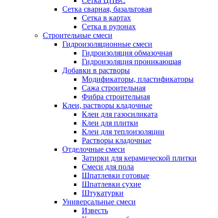
Сетка ЦПВС
Сетка сварная, базальтовая
Сетка в картах
Сетка в рулонах
Строительные смеси
Гидроизоляционные смеси
Гидроизоляция обмазочная
Гидроизоляция проникающая
Добавки в растворы
Модификаторы, пластификаторы
Сажа строительная
Фибра строительная
Клеи, растворы кладочные
Клеи для газосиликата
Клеи для плитки
Клеи для теплоизоляции
Растворы кладочные
Отделочные смеси
Затирки для керамической плитки
Смеси для пола
Шпатлевки готовые
Шпатлевки сухие
Штукатурки
Универсальные смеси
Известь