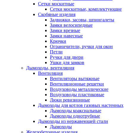
Сетки москитные
Сетки москитные, комплектующие
Скобяные изделия
Задвижки, засовы, шпингалеты
Замки велосипедные
Замки врезные
Замки навесные
Крючки
Ограничители, ручки для окон
Петли
Ручки для двери
Ушки для замков
Дымоходы, вентиляция
Вентиляция
Вентиляторы вытяжные
Вентиляционные решетки
Воздуховоды металлические
Воздуховоды пластиковые
Люки ревизионные
Дымоходы для котлов газовых настенных
Дымоходы коаксиальные
Дымоходы однотрубные
Дымоходы из нержавеющей стали
Дымоходы
Железобетонные изделия