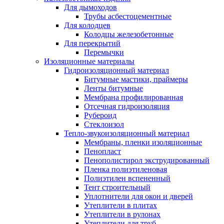
Для дымоходов
Трубы асбестоцементные
Для колодцев
Колодцы железобетонные
Для перекрытий
Перемычки
Изоляционные материалы
Гидроизоляционный материал
Битумные мастики, праймеры
Ленты битумные
Мембрана профилированная
Отсечная гидроизоляция
Рубероид
Стеклоизол
Тепло-звукоизоляционный материал
Мембраны, пленки изоляционные
Пенопласт
Пенополистирол экструдированный
Пленка полиэтиленовая
Полиэтилен вспененный
Тент строительный
Уплотнители для окон и дверей
Утеплители в плитах
Утеплители в рулонах
Утеплители для труб