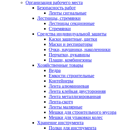
Организация рабочего места
Безопасность работ
Ленты сигнальные
Лестницы, стремянки
Лестницы секционные
Стремянки
Средства индивидуальной защиты
Каски защитные, щитки
Маски и респираторы
Очки, наушники, наколенники
Перчатки, рукавицы
Плащи, комбинезоны
Хозяйственные товары
Ведра
Емкости строительные
Контейнеры
Лента алюминиевая
Лента клейкая двусторонняя
Лента металлизированная
Лента-скотч
Ленты малярные
Мешки для строительного мусора
Мешки для упаковки колес
Хранение инструмента
Полки для инструмента