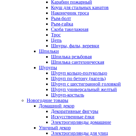
Карабин пожарный
Коуш для стальных канатов
Наконечник троса
Рым-болт
Рым-гайка
Скоба такелажная
Трос
Цепь
Шнуры, фалы, веревки
Шпильки
Шпилька резьбовая
Шпилька сантехническая
Шурупы
Шуруп кольцо-полукольцо
Шуруп по бетону (нагель)
Шуруп с шестигранной головкой
Шуруп универсальный желтый
Шуруп-костыль
Новогодние товары
Домашний декор
Декоративные фигуры
Искусственные ёлки
Электрогирлянды домашние
Уличный декор
Электрогирлянды для улиц