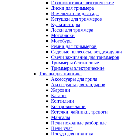
Газонокосилки электрические
Диски для триммера
Измельчители для сада
Катушки для триммеров
Культиваторы
Лески для триммера
Мотоблоки
Мотобуры
Ремни для триммеров
Садовые пылесосы, воздуходувки
Свечи зажигания для триммеров
Триммеры бензиновые
Триммеры электрические
Товары для пикника
Аксессуары для гриля
Аксессуары для тандыров
Жаровни
Казаны
Коптильни
Костровые чаши
Котелки, чайники, треноги
Мангалы
Печи походные разборные
Печи-учаг
Посуда для пикника