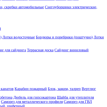
и, скребки автомобильные
Снегоуборщики электрические,
й
)
Лотки водосточные
Бордюры и поребрики (поштучно)
Лотки
е для сайдинга
Террасная доска
Сайдинг виниловый
 канатов
Карабин пожарный
Блок, зажим, талреп
Вертлюг
обетона
Дюбель для гипсокартона
Шайба для утеплителя
Саморез для металлического профиля
Саморез для ГВЛ
ьный, шиферный