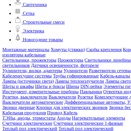
Сантехника
Сетка
Строительные смеси
Электрика
Новогодние товары
Монтажные материалы
Хомуты (стяжки)
Скобы крепления
Кор
изоляторы кабельные
Светильники, прожекторы
Прожекторы
Светильники линейны
светильников
Датчики освещенности, фотореле
Удлинители, вилки, адаптеры
Удлинители
Разветвители сетевы
Кабеленесущие системы
Трубы гофрированные
Кабель-каналы
Лампы (источники света)
Лампы теплоизлучатели
Лампы свет
Щиты и шкафы
Щиты и боксы
Шины
DIN-рейки
Элементы пи
Инструмент, измерительные приборы
Паяльники
Отвертки ин
Розетки, выключатели
Выключатели
Розетки
Комплектующие д
Выключатели автоматические
Дифференциальные автоматы, 
Звонки дверные
Кнопки для электрических звонков
Звонки бе
Кабельная продукция
Провод
Кабель
ТЭНы, аноды, термостаты
Аноды
Нагревательные элементы
Счетчики электрические
Счетчики электрические 1-фазные
Теплый пол электрический
Теплый пол электрический