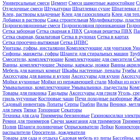
Универсальные смеси
Цемент
Смеси шамотные жаростойкие
С
Отделочные смеси
Штукатурки
Шпатлевки сухие
Шпатлевки г
Клеи, растворы кладочные
Клеи для газосиликата
Клеи для те
Добавки в растворы
Сажа строительная
Модификаторы, пласт
Гидроизоляционные смеси
Гидроизоляция проникающая
Гидро
Сетка заборная
Сетка сварная в ПВХ
Садовая решетка ПВХ
Па
Сетка сварная, базальтовая
Сетка в рулонах
Сетка в картах
Сетка просечно-вытяжная
Сетка ЦПВС
Унитазы, гофры, инсталяции
Комплектующие для унитазов
Ун
Сифоны, манжеты, гофры
Шланги для стиральных машин
Тру
Смесители, комплектующие
Комплектующие для смесителя
См
Ванны, комплектующие
Экраны, каркасы, ножки
Ванны акри
Мебель для ванных комнат
Шкафы настенные, пеналы
Тумбы д
Аксессуары для ванны и кухни
Аксессуары для кухни
Аксессу
Мойки кухонные
Мойки из нержавеющей стали
Мойки из иску
Умывальники, комплектующие
Умывальники, пьедесталы
Комп
Товары для пикника
Тандыры
Аксессуары для гриля
Уголь, ср
гриль чугунные
Костровые чаши
Печи походные разборные
Жа
Садовый инвентарь
Лопаты
Серпы
Грабли
Вилы
Веники, метл
для тачек
Тяпки
Топорище
Секаторы
Техника для сада
Триммеры бензиновые
Газонокосилки электр
Ремни для триммеров
Свечи зажигания для триммеров
Триммер
Полив
Шланги поливочные
Опрыскиватели
Лейки
Коннекторн
распылители
Оросители, дождеватели
Товары для сада и отдыха
Садовая мебель из липы
Бассейны, 