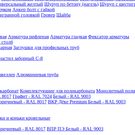
иверсальный желтый
Шуруп по бетону (нагель)
Шуруп с шестиг
ючком
Анкер болт с гайкой
тигранной головкой
Гровер
Шайба
вая
Арматура рифленая
Арматура гладкая
Фиксатор арматуры
 столб
варная
Заглушки для профильных труб
астил заборный С-8
швеллер
Алюминиевая труба
карбонат
Комплектующие для поликарбоната
Монолитный поли
 8017
Графит - RAL 7024
Белый - RAL 9003
оричневый - RAL 8017
ВКР Дёке Premium Белый - RAL 9003
ки и коньки кровельные
ричневый - RAL 8017
ВПР ПЭ Белый - RAL 9003