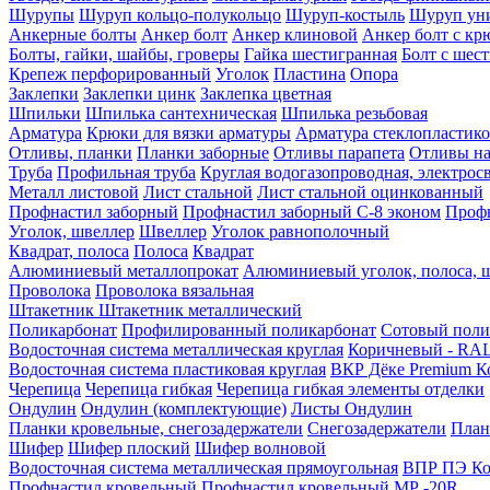
Шурупы
Шуруп кольцо-полукольцо
Шуруп-костыль
Шуруп ун
Анкерные болты
Анкер болт
Анкер клиновой
Анкер болт с кр
Болты, гайки, шайбы, гроверы
Гайка шестигранная
Болт c шес
Крепеж перфорированный
Уголок
Пластина
Опора
Заклепки
Заклепки цинк
Заклепка цветная
Шпильки
Шпилька сантехническая
Шпилька резьбовая
Арматура
Крюки для вязки арматуры
Арматура стеклопластико
Отливы, планки
Планки заборные
Отливы парапета
Отливы на
Труба
Профильная труба
Круглая водогазопроводная, электрос
Металл листовой
Лист стальной
Лист стальной оцинкованный
Профнастил заборный
Профнастил заборный С-8 эконом
Профн
Уголок, швеллер
Швеллер
Уголок равнополочный
Квадрат, полоса
Полоса
Квадрат
Алюминиевый металлопрокат
Алюминиевый уголок, полоса, 
Проволока
Проволока вязальная
Штакетник
Штакетник металлический
Поликарбонат
Профилированный поликарбонат
Сотовый поли
Водосточная система металлическая круглая
Коричневый - RAL
Водосточная система пластиковая круглая
ВКР Дёке Premium К
Черепица
Черепица гибкая
Черепица гибкая элементы отделки
Ондулин
Ондулин (комплектующие)
Листы Ондулин
Планки кровельные, снегозадержатели
Снегозадержатели
План
Шифер
Шифер плоский
Шифер волновой
Водосточная система металлическая прямоугольная
ВПР ПЭ Ко
Профнастил кровельный
Профнастил кровельный МР -20R