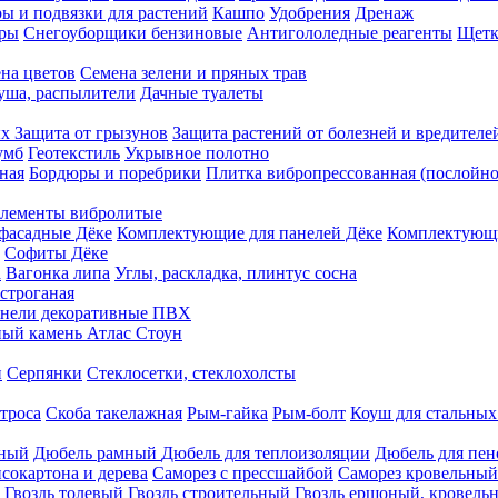
ы и подвязки для растений
Кашпо
Удобрения
Дренаж
еры
Снегоуборщики бензиновые
Антигололедные реагенты
Щетк
на цветов
Семена зелени и пряных трав
душа, распылители
Дачные туалеты
ых
Защита от грызунов
Защита растений от болезней и вредителе
умб
Геотекстиль
Укрывное полотно
ная
Бордюры и поребрики
Плитка вибропрессованная (послойно
лементы вибролитые
фасадные Дёке
Комплектующие для панелей Дёке
Комплектующи
Софиты Дёке
а
Вагонка липа
Углы, раскладка, плинтус сосна
строганая
нели декоративные ПВХ
ый камень Атлас Стоун
н
Серпянки
Стеклосетки, стеклохолсты
троса
Скоба такелажная
Рым-гайка
Рым-болт
Коуш для стальных
рный
Дюбель рамный
Дюбель для теплоизоляции
Дюбель для пен
сокартона и дерева
Саморез с прессшайбой
Саморез кровельный
Гвоздь толевый
Гвоздь строительный
Гвоздь ершоный, кровел