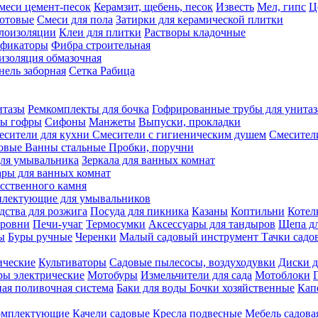
меси цемент-песок
Керамзит, щебень, песок
Известь
Мел, гипс
Ц
отовые
Смеси для пола
Затирки для керамической плитки
плоизоляции
Клеи для плитки
Растворы кладочные
ификаторы
Фибра строительная
изоляция обмазочная
нель заборная
Сетка Рабица
итазы
Ремкомплекты для бочка
Гофрированные трубы для унитаз
бы гофры
Сифоны
Манжеты
Выпуски, прокладки
есители для кухни
Смесители с гигиеническим душем
Смесител
ловые
Ванны стальные
Пробки, поручни
ля умывальника
Зеркала для ванных комнат
ары для ванных комнат
сственного камня
лектующие для умывальников
едства для розжига
Посуда для пикника
Казаны
Коптильни
Котел
ровни
Печи-учаг
Термосумки
Аксессуары для тандыров
Щепа дл
ы
Буры ручные
Черенки
Малый садовый инструмент
Тачки садо
ические
Культиваторы
Садовые пылесосы, воздуходувки
Диски д
ы электрические
Мотобуры
Измельчители для сада
Мотоблоки
ая поливочная система
Баки для воды
Бочки хозяйственные
Кап
комплектующие
Качели садовые
Кресла подвесные
Мебель садова