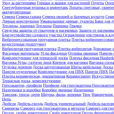
Уход за растениями
Горшки и ящики для растений
Грунты
Опор
Снегоуборочная техника и инвентарь
Лопаты снеговые, скреп
аккумуляторные
Семена
Семена газона
Семена овощей и бахчевых культур
Семе
Дачные конструкции
Умывальники дачные, туалеты
Баки для 
Теплицы, парники
Теплицы
Парники
Грядки
Средства защиты от грызунов и насекомых
Защита от насеком
Благоуствойство садового участка
Ограждения для грядок и кл
Вибропрессованная тротуарная плитка
Плитка вибропрессован
водосточные (поштучно)
Вибролитая тротуарная плитка
Плитка вибролитая
Дорожные э
Фасадные материалы
Углы фасадные
Отливы оконные
Панели 
Комплектующие для террасной доски
Плитка фасадная Hauberk
Вагонка
Углы, галтели липа
Крепеж для вагонки
Вагонка сосн
Отделка деревом
Доска шпунтованная
Щиты мебельные
Доска 
Панели отделочные
Комплектующие для ПВХ
Панели ПВХ
Па
Плитка керамическая, декоративная
Керамогранит
Искусственн
Террасная доска, комплектующие
Гипсокартон, профили
Профили для гипсокартона
Гипсокарто
Наличники и коробки
Коробки дверные
Наличники
Такелаж, тросы, цепи
Шнуры, фалы, веревки
Трос
Наконечник 
Цепь
Дюбели
Дюбель-гвоздь
Дюбель универсальный
Дюбель распо
Саморезы
Саморез для гипсокартона и металла
Саморез для гип
Гвозди, скобы арматурные
Скоба арматурная
Гвоздь финишный