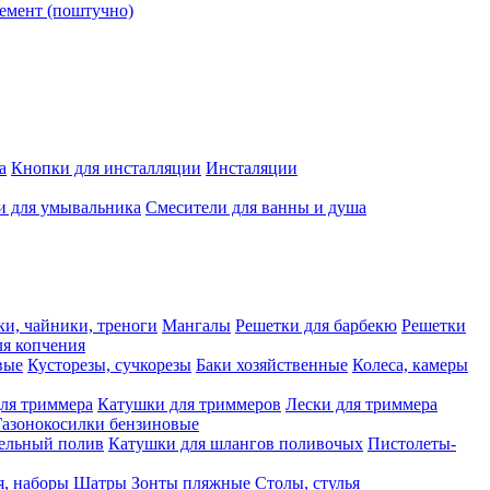
емент (поштучно)
а
Кнопки для инсталляции
Инсталяции
и для умывальника
Смесители для ванны и душа
ки, чайники, треноги
Мангалы
Решетки для барбекю
Решетки
я копчения
вые
Кусторезы, сучкорезы
Баки хозяйственные
Колеса, камеры
ля триммера
Катушки для триммеров
Лески для триммера
Газонокосилки бензиновые
ельный полив
Катушки для шлангов поливочых
Пистолеты-
я, наборы
Шатры
Зонты пляжные
Столы, стулья