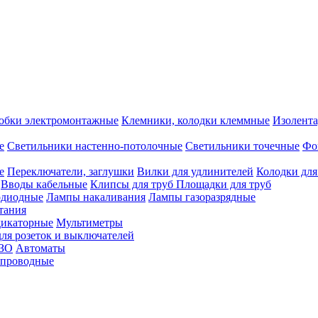
обки электромонтажные
Клемники, колодки клеммные
Изолента
е
Светильники настенно-потолочные
Светильники точечные
Фо
е
Переключатели, заглушки
Вилки для удлинителей
Колодки для
Вводы кабельные
Клипсы для труб
Площадки для труб
одиодные
Лампы накаливания
Лампы газоразрядные
тания
дикаторные
Мультиметры
ля розеток и выключателей
УЗО
Автоматы
спроводные