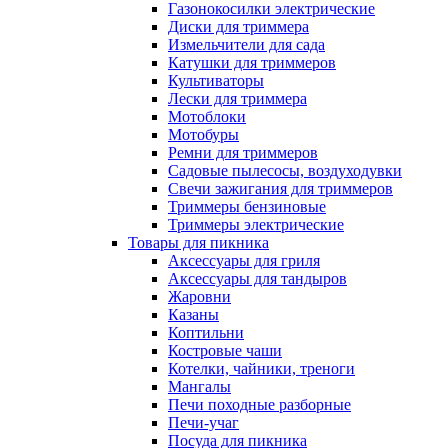
Газонокосилки электрические
Диски для триммера
Измельчители для сада
Катушки для триммеров
Культиваторы
Лески для триммера
Мотоблоки
Мотобуры
Ремни для триммеров
Садовые пылесосы, воздуходувки
Свечи зажигания для триммеров
Триммеры бензиновые
Триммеры электрические
Товары для пикника
Аксессуары для гриля
Аксессуары для тандыров
Жаровни
Казаны
Коптильни
Костровые чаши
Котелки, чайники, треноги
Мангалы
Печи походные разборные
Печи-учаг
Посуда для пикника