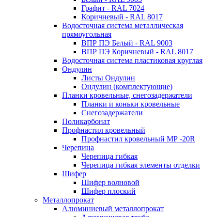
Графит - RAL 7024
Коричневый - RAL 8017
Водосточная система металлическая
прямоугольная
ВПР ПЭ Белый - RAL 9003
ВПР ПЭ Коричневый - RAL 8017
Водосточная система пластиковая круглая
Ондулин
Листы Ондулин
Ондулин (комплектующие)
Планки кровельные, снегозадержатели
Планки и коньки кровельные
Снегозадержатели
Поликарбонат
Профнастил кровельный
Профнастил кровельный МР -20R
Черепица
Черепица гибкая
Черепица гибкая элементы отделки
Шифер
Шифер волновой
Шифер плоский
Металлопрокат
Алюминиевый металлопрокат