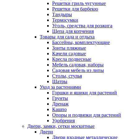
Решетки гриль чугунные
Решетки для барбекю
Тандыры
Термосумки
Уголь, средства для розжига
Щепа для копчения
Товары для сада и отдыха
Бассейны, комплектующие
Зонты пляжные
Качели садовые
Кресла подвесные
Мебель садовая, наборы
Садовая мебель из липы
Столы, стулья
Шатры
Уход за растениями
Горшки и ящики для растений
Грунты
Дренаж
Кашпо
Опоры и подвязки для растений
Удобрения
Двери, замки, сетки москитные
Двери
Двери входные металлические