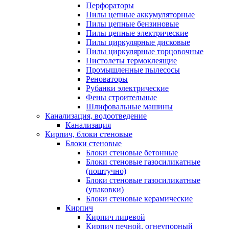
Перфораторы
Пилы цепные аккумуляторные
Пилы цепные бензиновые
Пилы цепные электрические
Пилы циркулярные дисковые
Пилы циркулярные торцовочные
Пистолеты термоклеящие
Промышленные пылесосы
Реноваторы
Рубанки электрические
Фены строительные
Шлифовальные машины
Канализация, водоотведение
Канализация
Кирпич, блоки стеновые
Блоки стеновые
Блоки стеновые бетонные
Блоки стеновые газосиликатные
(поштучно)
Блоки стеновые газосиликатные
(упаковки)
Блоки стеновые керамические
Кирпич
Кирпич лицевой
Кирпич печной, огнеупорный