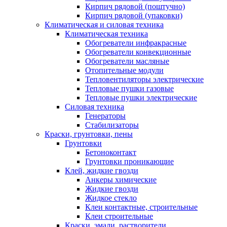
Кирпич рядовой (поштучно)
Кирпич рядовой (упаковки)
Климатическая и силовая техника
Климатическая техника
Обогреватели инфракрасные
Обогреватели конвекционные
Обогреватели масляные
Отопительные модули
Тепловентиляторы электрические
Тепловые пушки газовые
Тепловые пушки электрические
Силовая техника
Генераторы
Стабилизаторы
Краски, грунтовки, пены
Грунтовки
Бетоноконтакт
Грунтовки проникающие
Клей, жидкие гвозди
Анкеры химические
Жидкие гвозди
Жидкое стекло
Клеи контактные, строительные
Клеи строительные
Краски, эмали, растворители