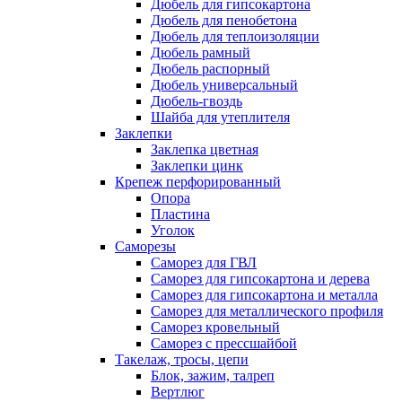
Дюбель для гипсокартона
Дюбель для пенобетона
Дюбель для теплоизоляции
Дюбель рамный
Дюбель распорный
Дюбель универсальный
Дюбель-гвоздь
Шайба для утеплителя
Заклепки
Заклепка цветная
Заклепки цинк
Крепеж перфорированный
Опора
Пластина
Уголок
Саморезы
Саморез для ГВЛ
Саморез для гипсокартона и дерева
Саморез для гипсокартона и металла
Саморез для металлического профиля
Саморез кровельный
Саморез с прессшайбой
Такелаж, тросы, цепи
Блок, зажим, талреп
Вертлюг