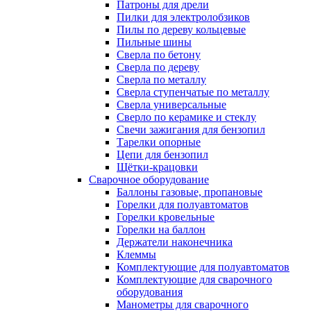
Патроны для дрели
Пилки для электролобзиков
Пилы по дереву кольцевые
Пильные шины
Сверла по бетону
Сверла по дереву
Сверла по металлу
Сверла ступенчатые по металлу
Сверла универсальные
Сверло по керамике и стеклу
Свечи зажигания для бензопил
Тарелки опорные
Цепи для бензопил
Щётки-крацовки
Сварочное оборудование
Баллоны газовые, пропановые
Горелки для полуавтоматов
Горелки кровельные
Горелки на баллон
Держатели наконечника
Клеммы
Комплектующие для полуавтоматов
Комплектующие для сварочного
оборудования
Манометры для сварочного