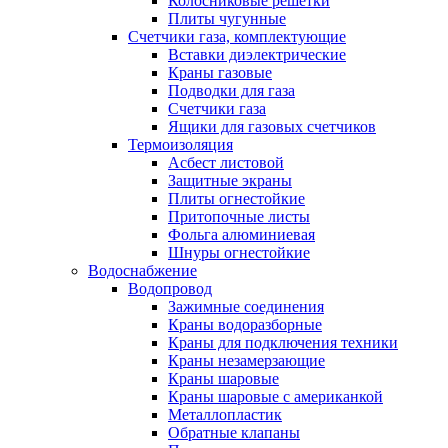
Колосниковые решетки
Плиты чугунные
Счетчики газа, комплектующие
Вставки диэлектрические
Краны газовые
Подводки для газа
Счетчики газа
Ящики для газовых счетчиков
Термоизоляция
Асбест листовой
Защитные экраны
Плиты огнестойкие
Притопочные листы
Фольга алюминиевая
Шнуры огнестойкие
Водоснабжение
Водопровод
Зажимные соединения
Краны водоразборные
Краны для подключения техники
Краны незамерзающие
Краны шаровые
Краны шаровые с американкой
Металлопластик
Обратные клапаны