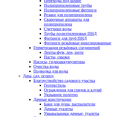
Переходы под шланг
Полипропиленовые трубы
Полипропиленовые фитинги
Резаки для полипропилена
Сварочные аппараты для
полипропилена
Счетчики воды
Трубы полиэтиленовые ПНД
Фитинги для труб ПНД
Фитинги резьбовые никелированные
Герметизация резьбовых соединений
Ленты-фум, лен, нити
Пасты, смазки
Насосы, гидроаккумуляторы
Очистка воды
Подводка для воды
Дача, сад, огород
Благоуствойство садового участка
Геотекстиль
Ограждения для грядок и клумб
Укрывное полотно
Дачные конструкции
Баки для душа, распылители
Дачные туалеты
Умывальники дачные, туалеты