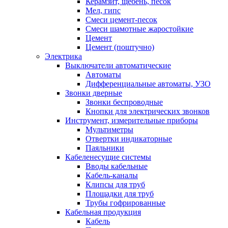
Керамзит, щебень, песок
Мел, гипс
Смеси цемент-песок
Смеси шамотные жаростойкие
Цемент
Цемент (поштучно)
Электрика
Выключатели автоматические
Автоматы
Дифференциальные автоматы, УЗО
Звонки дверные
Звонки беспроводные
Кнопки для электрических звонков
Инструмент, измерительные приборы
Мультиметры
Отвертки индикаторные
Паяльники
Кабеленесущие системы
Вводы кабельные
Кабель-каналы
Клипсы для труб
Площадки для труб
Трубы гофрированные
Кабельная продукция
Кабель