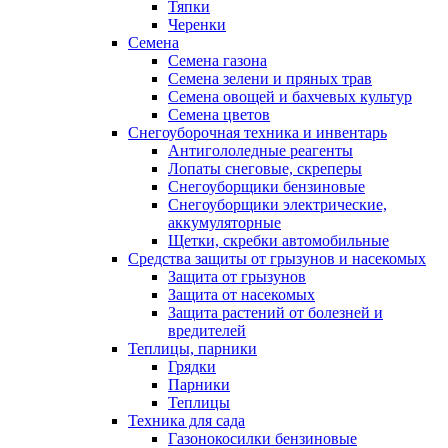
Тяпки
Черенки
Семена
Семена газона
Семена зелени и пряных трав
Семена овощей и бахчевых культур
Семена цветов
Снегоуборочная техника и инвентарь
Антигололедные реагенты
Лопаты снеговые, скреперы
Снегоуборщики бензиновые
Снегоуборщики электрические,
аккумуляторные
Щетки, скребки автомобильные
Средства защиты от грызунов и насекомых
Защита от грызунов
Защита от насекомых
Защита растений от болезней и
вредителей
Теплицы, парники
Грядки
Парники
Теплицы
Техника для сада
Газонокосилки бензиновые