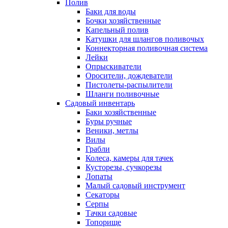
Полив
Баки для воды
Бочки хозяйственные
Капельный полив
Катушки для шлангов поливочых
Коннекторная поливочная система
Лейки
Опрыскиватели
Оросители, дождеватели
Пистолеты-распылители
Шланги поливочные
Садовый инвентарь
Баки хозяйственные
Буры ручные
Веники, метлы
Вилы
Грабли
Колеса, камеры для тачек
Кусторезы, сучкорезы
Лопаты
Малый садовый инструмент
Секаторы
Серпы
Тачки садовые
Топорище