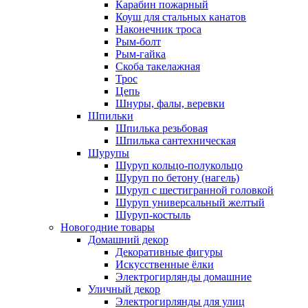
Карабин пожарный
Коуш для стальных канатов
Наконечник троса
Рым-болт
Рым-гайка
Скоба такелажная
Трос
Цепь
Шнуры, фалы, веревки
Шпильки
Шпилька резьбовая
Шпилька сантехническая
Шурупы
Шуруп кольцо-полукольцо
Шуруп по бетону (нагель)
Шуруп с шестигранной головкой
Шуруп универсальный желтый
Шуруп-костыль
Новогодние товары
Домашний декор
Декоративные фигуры
Искусственные ёлки
Электрогирлянды домашние
Уличный декор
Электрогирлянды для улиц