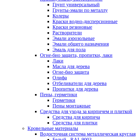
Грунт универсальный
Грунты-эмали по металлу
Колеры
Краски водно-дисперсионные
Краски резиновые
Растворители
Эмали аэрозольные
Эмали общего назначения
Эмаль для пола
Огне-био защита, пропитки, лаки
Лаки
Масла для дерева
Огне-био защита
Олифа
Отбеливатели для дерева
Пропитки для дерева
Пены, герметики
Герметики
Пены монтажные
Средства для ухода за кирпичем и плиткой
Средства для кирпича
Средства для плитки
Кровельные материалы
Водосточная система металлическая круглая
Белый - RAL 9003