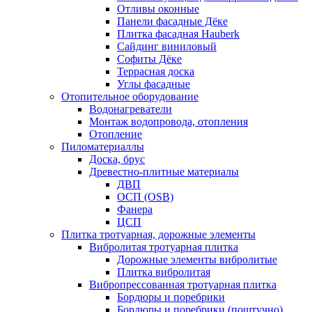
Отливы оконные
Панели фасадные Дёке
Плитка фасадная Hauberk
Сайдинг виниловый
Софиты Дёке
Террасная доска
Углы фасадные
Отопительное оборудование
Водонагреватели
Монтаж водопровода, отопления
Отопление
Пиломатериаллы
Доска, брус
Древестно-плитные материалы
ДВП
ОСП (OSB)
Фанера
ЦСП
Плитка тротуарная, дорожные элементы
Вибролитая тротуарная плитка
Дорожные элементы вибролитые
Плитка вибролитая
Вибропрессованная тротуарная плитка
Бордюры и поребрики
Бордюры и поребрики (поштучно)