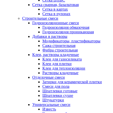
Сетка ЦПВС
Сетка сварная, базальтовая
Сетка в картах
Сетка в рулонах
Строительные смеси
Гидроизоляционные смеси
Гидроизоляция обмазочная
Гидроизоляция проникающая
Добавки в растворы
Модификаторы, пластификаторы
Сажа строительная
Фибра строительная
Клеи, растворы кладочные
Клеи для газосиликата
Клеи для плитки
Клеи для теплоизоляции
Растворы кладочные
Отделочные смеси
Затирки для керамической плитки
Смеси для пола
Шпатлевки готовые
Шпатлевки сухие
Штукатурки
Универсальные смеси
Известь