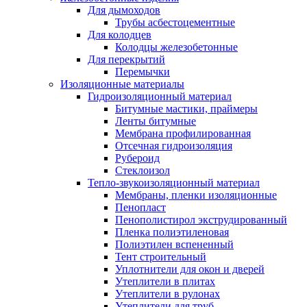
Для дымоходов
Трубы асбестоцементные
Для колодцев
Колодцы железобетонные
Для перекрытий
Перемычки
Изоляционные материалы
Гидроизоляционный материал
Битумные мастики, праймеры
Ленты битумные
Мембрана профилированная
Отсечная гидроизоляция
Рубероид
Стеклоизол
Тепло-звукоизоляционный материал
Мембраны, пленки изоляционные
Пенопласт
Пенополистирол экструдированный
Пленка полиэтиленовая
Полиэтилен вспененный
Тент строительный
Уплотнители для окон и дверей
Утеплители в плитах
Утеплители в рулонах
Утеплители для труб