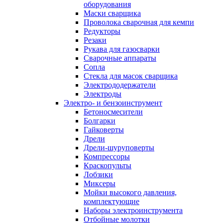
оборудования
Маски сварщика
Проволока сварочная для кемпи
Редукторы
Резаки
Рукава для газосварки
Сварочные аппараты
Сопла
Стекла для масок сварщика
Электрододержатели
Электроды
Электро- и бензоинструмент
Бетоносмесители
Болгарки
Гайковерты
Дрели
Дрели-шуруповерты
Компрессоры
Краскопульты
Лобзики
Миксеры
Мойки высокого давления,
комплектующие
Наборы электроинструмента
Отбойные молотки