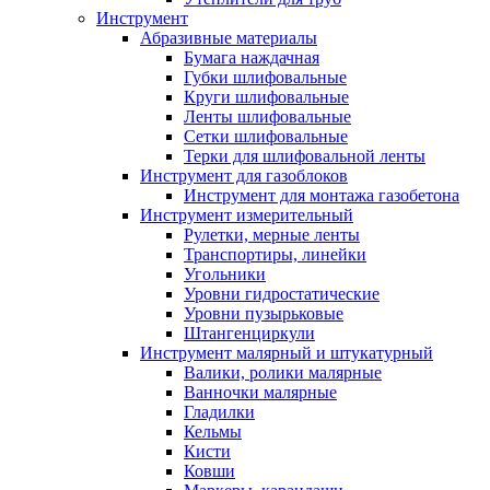
Инструмент
Абразивные материалы
Бумага наждачная
Губки шлифовальные
Круги шлифовальные
Ленты шлифовальные
Сетки шлифовальные
Терки для шлифовальной ленты
Инструмент для газоблоков
Инструмент для монтажа газобетона
Инструмент измерительный
Рулетки, мерные ленты
Транспортиры, линейки
Угольники
Уровни гидростатические
Уровни пузырьковые
Штангенциркули
Инструмент малярный и штукатурный
Валики, ролики малярные
Ванночки малярные
Гладилки
Кельмы
Кисти
Ковши