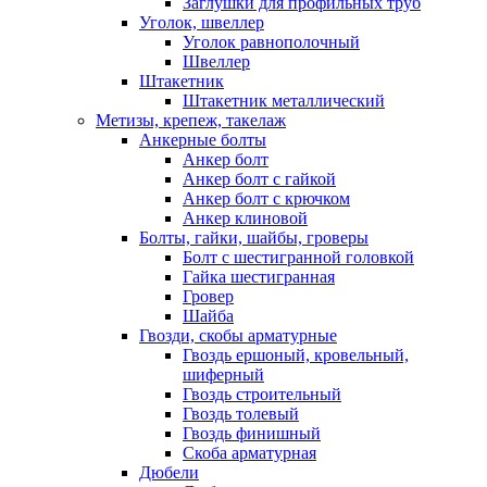
Заглушки для профильных труб
Уголок, швеллер
Уголок равнополочный
Швеллер
Штакетник
Штакетник металлический
Метизы, крепеж, такелаж
Анкерные болты
Анкер болт
Анкер болт с гайкой
Анкер болт с крючком
Анкер клиновой
Болты, гайки, шайбы, гроверы
Болт c шестигранной головкой
Гайка шестигранная
Гровер
Шайба
Гвозди, скобы арматурные
Гвоздь ершоный, кровельный,
шиферный
Гвоздь строительный
Гвоздь толевый
Гвоздь финишный
Скоба арматурная
Дюбели