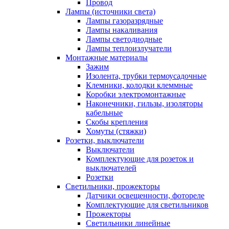
Провод
Лампы (источники света)
Лампы газоразрядные
Лампы накаливания
Лампы светодиодные
Лампы теплоизлучатели
Монтажные материалы
Зажим
Изолента, трубки термоусадочные
Клемники, колодки клеммные
Коробки электромонтажные
Наконечники, гильзы, изоляторы
кабельные
Скобы крепления
Хомуты (стяжки)
Розетки, выключатели
Выключатели
Комплектующие для розеток и
выключателей
Розетки
Светильники, прожекторы
Датчики освещенности, фотореле
Комплектующие для светильников
Прожекторы
Светильники линейные