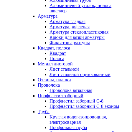
Алюминиевая труба
Алюминиевый уголок, полоса,
швеллер
Арматура
Арматура гладкая
Арматура рифленая
Арматура стеклопластиковая
Крюки для вязки арматуры
Фиксатор арматуры
Квадрат, полоса
Квадрат
Полоса
Металл листовой
Лист стальной
Лист стальной оцинкованный
Отливы, планки
Проволока
Проволока вязальная
Профнастил заборный
Профнастил заборный С-8
Профнастил заборный С-8 эконом
Труба
Круглая водогазопроводная,
электросварная
Профильная труба