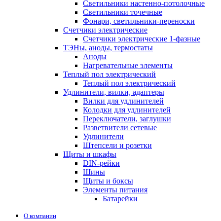
Светильники настенно-потолочные
Светильники точечные
Фонари, светильники-переноски
Счетчики электрические
Счетчики электрические 1-фазные
ТЭНы, аноды, термостаты
Аноды
Нагревательные элементы
Теплый пол электрический
Теплый пол электрический
Удлинители, вилки, адаптеры
Вилки для удлинителей
Колодки для удлинителей
Переключатели, заглушки
Разветвители сетевые
Удлинители
Штепсели и розетки
Щиты и шкафы
DIN-рейки
Шины
Щиты и боксы
Элементы питания
Батарейки
О компании