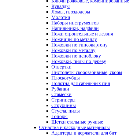
Ключи рожковые, комбинированные
Кувалды
Ломы, гвоздодеры
Молотки
Наборы инструментов
Напильники, надфили
Ножи строительные и лезвия
Ножницы по металлу
Ножовки по гипсокартону
Ножовки по металлу
Ножовки по пеноблоку
Ножовки, пилы по дереву
Отвертки
Пистолеты скобозабивные, скобы
Плоскогубцы
Полотна для сабельных пил
Рубанки
Стамески
Стрипперы
Струбцины
Стусла, пилы
Топоры
Щетки стальные ручные
Оснастка и расходные материалы
Адаптеры и держатели для бит