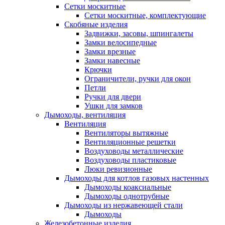
Сетки москитные
Сетки москитные, комплектующие
Скобяные изделия
Задвижки, засовы, шпингалеты
Замки велосипедные
Замки врезные
Замки навесные
Крючки
Ограничители, ручки для окон
Петли
Ручки для двери
Ушки для замков
Дымоходы, вентиляция
Вентиляция
Вентиляторы вытяжные
Вентиляционные решетки
Воздуховоды металлические
Воздуховоды пластиковые
Люки ревизионные
Дымоходы для котлов газовых настенных
Дымоходы коаксиальные
Дымоходы однотрубные
Дымоходы из нержавеющей стали
Дымоходы
Железобетонные изделия