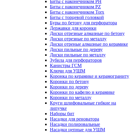
Биты с наконечником PH
Биты с наконечником PZ
Биты с наконечником Torx
Биты с торцевой головкой
Буры по бетону для перфоратора
Державки для коронки
Диски отрезные алмазные по бетону
Диски отрезные по металлу
Диски отреные алмазные по керамике
Диски пильные по дереву
Диски пильные по металлу
Зубила для перфораторов
Канистры ГСМ
Ключи для УШМ
Коронка по керамике и керамограниту
Коронки по бетону
Коронки по дереву
Коронки по кафелю и керамике
Коронки по металлу
Круги шлифовальные гибкие на
липучке
Наборы бит
Насадки для реноватора
Насадки полировальные
Насадки цепные для УШМ