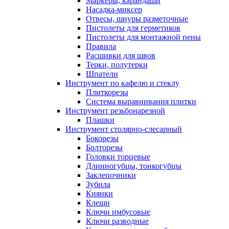
Маркеры, карандаши
Насадка-миксер
Отвесы, шнуры разметочные
Пистолеты для герметиков
Пистолеты для монтажной пены
Правила
Расшивки для швов
Терки, полутерки
Шпатели
Инструмент по кафелю и стеклу
Плиткорезы
Система выравнивания плитки
Инструмент резьбонарезной
Плашки
Инструмент столярно-слесарный
Бокорезы
Болторезы
Головки торцевые
Длинногубцы, тонкогубцы
Заклепочники
Зубила
Киянки
Клещи
Ключи имбусовые
Ключи разводные