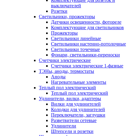
Комплектующие для розеток и
выключателей
Розетки
Светильники, прожекторы
Датчики освещенности, фотореле
Комплектующие для светильников
Прожекторы
Светильники линейные
Светильники настенно-потолочные
Светильники точечные
Фонари, светильники-переноски
Счетчики электрические
Счетчики электрические 1-фазные
ТЭНы, аноды, термостаты
Аноды
Нагревательные элементы
Теплый пол электрический
Теплый пол электрический
Удлинители, вилки, адаптеры
Вилки для удлинителей
Колодки для удлинителей
Переключатели, заглушки
Разветвители сетевые
Удлинители
Штепсели и розетки