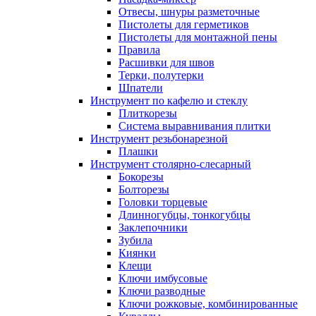
Отвесы, шнуры разметочные
Пистолеты для герметиков
Пистолеты для монтажной пены
Правила
Расшивки для швов
Терки, полутерки
Шпатели
Инструмент по кафелю и стеклу
Плиткорезы
Система выравнивания плитки
Инструмент резьбонарезной
Плашки
Инструмент столярно-слесарный
Бокорезы
Болторезы
Головки торцевые
Длинногубцы, тонкогубцы
Заклепочники
Зубила
Киянки
Клещи
Ключи имбусовые
Ключи разводные
Ключи рожковые, комбинированные