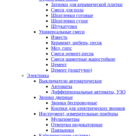
Затирки для керамической плитки
Смеси для пола
Шпатлевки готовые
Шпатлевки сухие
Штукатурки
Универсальные смеси
Известь
Керамзит, щебень, песок
Мел, гипс
Смеси цемент-песок
Смеси шамотные жаростойкие
Цемент
Цемент (поштучно)
Электрика
Выключатели автоматические
Автоматы
Дифференциальные автоматы, УЗО
Звонки дверные
Звонки беспроводные
Кнопки для электрических звонков
Инструмент, измерительные приборы
Мультиметры
Отвертки индикаторные
Паяльники
Кабеленесущие системы