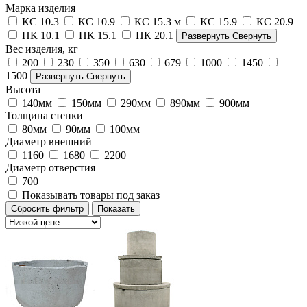
Марка изделия
КС 10.3
КС 10.9
КС 15.3 м
КС 15.9
КС 20.9
ПК 10.1
ПК 15.1
ПК 20.1
Развернуть
Свернуть
Вес изделия, кг
200
230
350
630
679
1000
1450
1500
Развернуть
Свернуть
Высота
140мм
150мм
290мм
890мм
900мм
Толщина стенки
80мм
90мм
100мм
Диаметр внешний
1160
1680
2200
Диаметр отверстия
700
Показывать товары под заказ
Сбросить фильтр
Показать