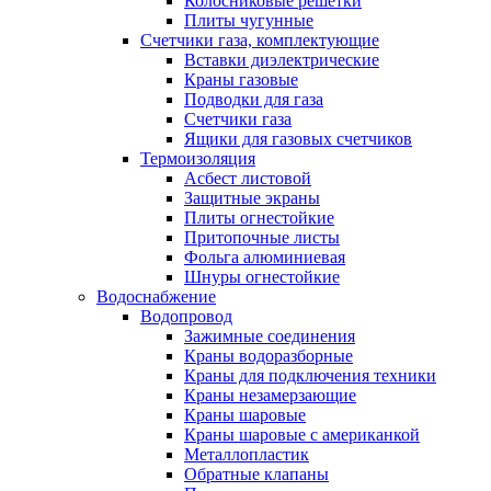
Колосниковые решетки
Плиты чугунные
Счетчики газа, комплектующие
Вставки диэлектрические
Краны газовые
Подводки для газа
Счетчики газа
Ящики для газовых счетчиков
Термоизоляция
Асбест листовой
Защитные экраны
Плиты огнестойкие
Притопочные листы
Фольга алюминиевая
Шнуры огнестойкие
Водоснабжение
Водопровод
Зажимные соединения
Краны водоразборные
Краны для подключения техники
Краны незамерзающие
Краны шаровые
Краны шаровые с американкой
Металлопластик
Обратные клапаны