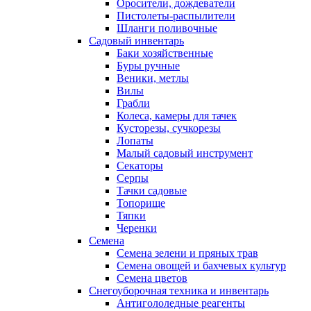
Оросители, дождеватели
Пистолеты-распылители
Шланги поливочные
Садовый инвентарь
Баки хозяйственные
Буры ручные
Веники, метлы
Вилы
Грабли
Колеса, камеры для тачек
Кусторезы, сучкорезы
Лопаты
Малый садовый инструмент
Секаторы
Серпы
Тачки садовые
Топорище
Тяпки
Черенки
Семена
Семена зелени и пряных трав
Семена овощей и бахчевых культур
Семена цветов
Снегоуборочная техника и инвентарь
Антигололедные реагенты