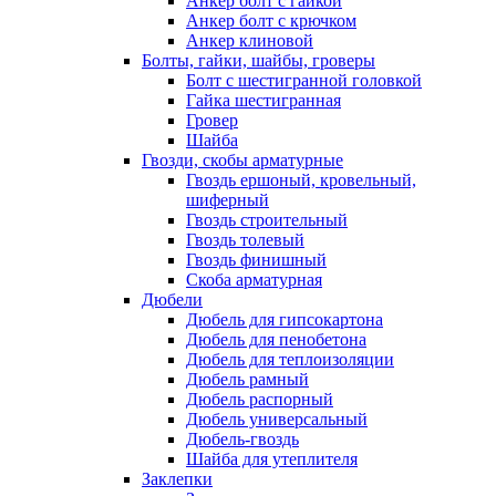
Анкер болт с гайкой
Анкер болт с крючком
Анкер клиновой
Болты, гайки, шайбы, гроверы
Болт c шестигранной головкой
Гайка шестигранная
Гровер
Шайба
Гвозди, скобы арматурные
Гвоздь ершоный, кровельный,
шиферный
Гвоздь строительный
Гвоздь толевый
Гвоздь финишный
Скоба арматурная
Дюбели
Дюбель для гипсокартона
Дюбель для пенобетона
Дюбель для теплоизоляции
Дюбель рамный
Дюбель распорный
Дюбель универсальный
Дюбель-гвоздь
Шайба для утеплителя
Заклепки