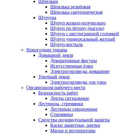
Шпильки
Шпилька резьбовая
Шпилька сантехническая
Шурупы
Шуруп кольцо-полукольцо
Шуруп по бетону (нагель)
Шуруп с шестигранной головкой
Шуруп универсальный желтый
Шуруп-костыль
Новогодние товары
Домашний декор
Декоративные фигуры
Искусственные ёлки
Электрогирлянды домашние
Уличный декор
Электрогирлянды для улиц
Организация рабочего места
Безопасность работ
Ленты сигнальные
Лестницы, стремянки
Лестницы секционные
Стремянки
Средства индивидуальной защиты
Каски защитные, щитки
Маски и респираторы