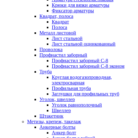
Крюки для вязки арматуры
Фиксатор арматуры
Квадрат, полоса
Квадрат
Полоса
Металл листовой
Лист стальной
Лист стальной оцинкованный
Проволока
Профнастил заборный
Профнастил заборный С-8
Профнастил заборный С-8 эконом
Труба
Круглая водогазопроводная,
электросварная
Профильная труба
Заглушки для профильных труб
Уголок, швеллер
Уголок равнополочный
Швеллер
Штакетник
Метизы, крепеж, такелаж
Анкерные болты
Анкер болт