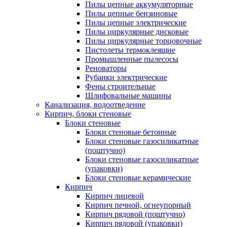
Пилы цепные аккумуляторные
Пилы цепные бензиновые
Пилы цепные электрические
Пилы циркулярные дисковые
Пилы циркулярные торцовочные
Пистолеты термоклеящие
Промышленные пылесосы
Реноваторы
Рубанки электрические
Фены строительные
Шлифовальные машины
Канализация, водоотведение
Кирпич, блоки стеновые
Блоки стеновые
Блоки стеновые бетонные
Блоки стеновые газосиликатные
(поштучно)
Блоки стеновые газосиликатные
(упаковки)
Блоки стеновые керамические
Кирпич
Кирпич лицевой
Кирпич печной, огнеупорный
Кирпич рядовой (поштучно)
Кирпич рядовой (упаковки)