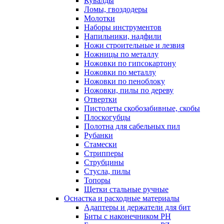
Кувалды
Ломы, гвоздодеры
Молотки
Наборы инструментов
Напильники, надфили
Ножи строительные и лезвия
Ножницы по металлу
Ножовки по гипсокартону
Ножовки по металлу
Ножовки по пеноблоку
Ножовки, пилы по дереву
Отвертки
Пистолеты скобозабивные, скобы
Плоскогубцы
Полотна для сабельных пил
Рубанки
Стамески
Стрипперы
Струбцины
Стусла, пилы
Топоры
Щетки стальные ручные
Оснастка и расходные материалы
Адаптеры и держатели для бит
Биты с наконечником PH