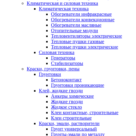
Климатическая и силовая техника
Климатическая техника
Обогреватели инфракрасные
Обогреватели конвекционные
Обогреватели масляные
Отопительные модули
Тепловентиляторы электрические
Тепловые пушки газовые
Тепловые пушки электрические
Силовая техника
Генераторы
Стабилизаторы
Краски, грунтовки, пены
Грунтовки
Бетоноконтакт
Грунтовки проникающие
Клей, жидкие гвозди
Анкеры химические
Жидкие гвозди
Жидкое стекло
Клеи контактные, строительные
Клеи строительные
Краски, эмали, растворители
Грунт универсальный
Грунты-эмали по металлу