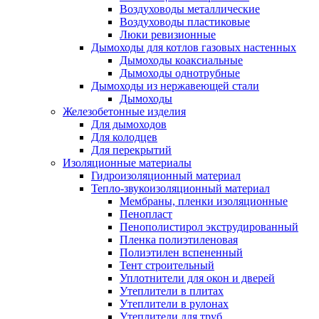
Воздуховоды металлические
Воздуховоды пластиковые
Люки ревизионные
Дымоходы для котлов газовых настенных
Дымоходы коаксиальные
Дымоходы однотрубные
Дымоходы из нержавеющей стали
Дымоходы
Железобетонные изделия
Для дымоходов
Для колодцев
Для перекрытий
Изоляционные материалы
Гидроизоляционный материал
Тепло-звукоизоляционный материал
Мембраны, пленки изоляционные
Пенопласт
Пенополистирол экструдированный
Пленка полиэтиленовая
Полиэтилен вспененный
Тент строительный
Уплотнители для окон и дверей
Утеплители в плитах
Утеплители в рулонах
Утеплители для труб