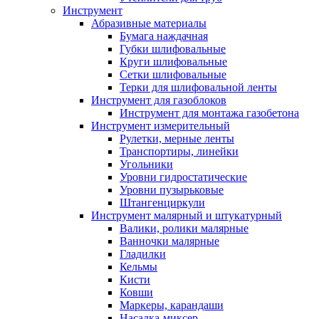
Инструмент
Абразивные материалы
Бумага наждачная
Губки шлифовальные
Круги шлифовальные
Сетки шлифовальные
Терки для шлифовальной ленты
Инструмент для газоблоков
Инструмент для монтажа газобетона
Инструмент измерительный
Рулетки, мерные ленты
Транспортиры, линейки
Угольники
Уровни гидростатические
Уровни пузырьковые
Штангенциркули
Инструмент малярный и штукатурный
Валики, ролики малярные
Ванночки малярные
Гладилки
Кельмы
Кисти
Ковши
Маркеры, карандаши
Насадка-миксер