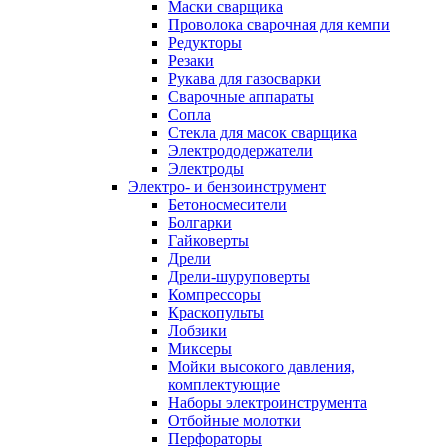
Маски сварщика
Проволока сварочная для кемпи
Редукторы
Резаки
Рукава для газосварки
Сварочные аппараты
Сопла
Стекла для масок сварщика
Электрододержатели
Электроды
Электро- и бензоинструмент
Бетоносмесители
Болгарки
Гайковерты
Дрели
Дрели-шуруповерты
Компрессоры
Краскопульты
Лобзики
Миксеры
Мойки высокого давления,
комплектующие
Наборы электроинструмента
Отбойные молотки
Перфораторы