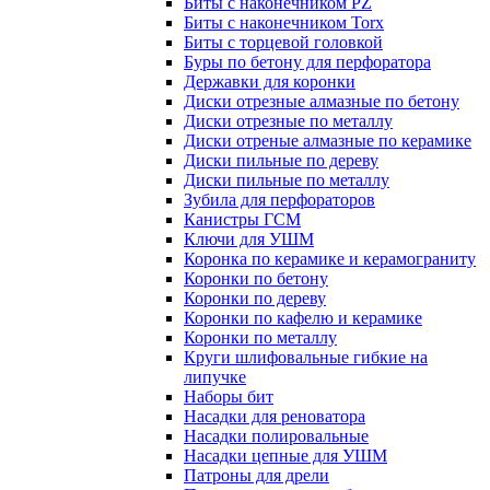
Биты с наконечником PZ
Биты с наконечником Torx
Биты с торцевой головкой
Буры по бетону для перфоратора
Державки для коронки
Диски отрезные алмазные по бетону
Диски отрезные по металлу
Диски отреные алмазные по керамике
Диски пильные по дереву
Диски пильные по металлу
Зубила для перфораторов
Канистры ГСМ
Ключи для УШМ
Коронка по керамике и керамограниту
Коронки по бетону
Коронки по дереву
Коронки по кафелю и керамике
Коронки по металлу
Круги шлифовальные гибкие на
липучке
Наборы бит
Насадки для реноватора
Насадки полировальные
Насадки цепные для УШМ
Патроны для дрели