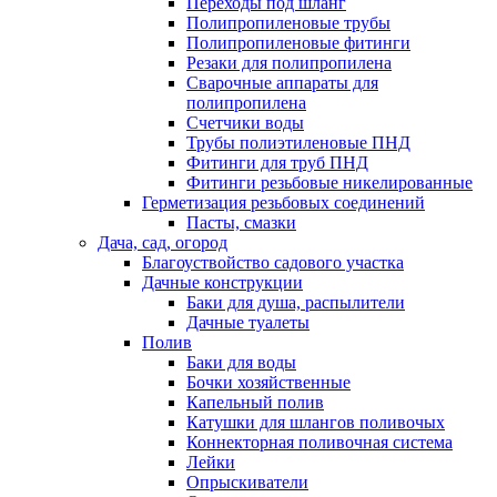
Переходы под шланг
Полипропиленовые трубы
Полипропиленовые фитинги
Резаки для полипропилена
Сварочные аппараты для
полипропилена
Счетчики воды
Трубы полиэтиленовые ПНД
Фитинги для труб ПНД
Фитинги резьбовые никелированные
Герметизация резьбовых соединений
Пасты, смазки
Дача, сад, огород
Благоуствойство садового участка
Дачные конструкции
Баки для душа, распылители
Дачные туалеты
Полив
Баки для воды
Бочки хозяйственные
Капельный полив
Катушки для шлангов поливочых
Коннекторная поливочная система
Лейки
Опрыскиватели