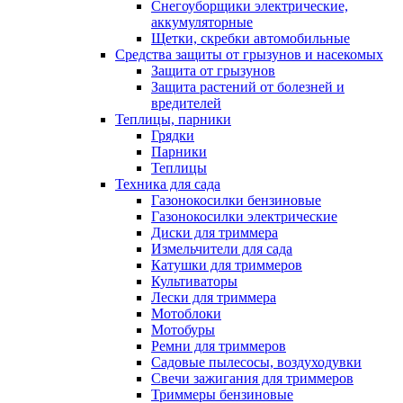
Снегоуборщики электрические,
аккумуляторные
Щетки, скребки автомобильные
Средства защиты от грызунов и насекомых
Защита от грызунов
Защита растений от болезней и
вредителей
Теплицы, парники
Грядки
Парники
Теплицы
Техника для сада
Газонокосилки бензиновые
Газонокосилки электрические
Диски для триммера
Измельчители для сада
Катушки для триммеров
Культиваторы
Лески для триммера
Мотоблоки
Мотобуры
Ремни для триммеров
Садовые пылесосы, воздуходувки
Свечи зажигания для триммеров
Триммеры бензиновые