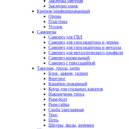
Заклепка цветная
Заклепки цинк
Крепеж перфорированный
Опора
Пластина
Уголок
Саморезы
Саморез для ГВЛ
Саморез для гипсокартона и дерева
Саморез для гипсокартона и металла
Саморез для металлического профиля
Саморез кровельный
Саморез с прессшайбой
Такелаж, тросы, цепи
Блок, зажим, талреп
Вертлюг
Карабин пожарный
Коуш для стальных канатов
Наконечник троса
Рым-болт
Рым-гайка
Скоба такелажная
Трос
Цепь
Шнуры, фалы, веревки