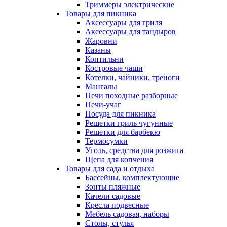
Триммеры электрические
Товары для пикника
Аксессуары для гриля
Аксессуары для тандыров
Жаровни
Казаны
Коптильни
Костровые чаши
Котелки, чайники, треноги
Мангалы
Печи походные разборные
Печи-учаг
Посуда для пикника
Решетки гриль чугунные
Решетки для барбекю
Термосумки
Уголь, средства для розжига
Щепа для копчения
Товары для сада и отдыха
Бассейны, комплектующие
Зонты пляжные
Качели садовые
Кресла подвесные
Мебель садовая, наборы
Столы, стулья