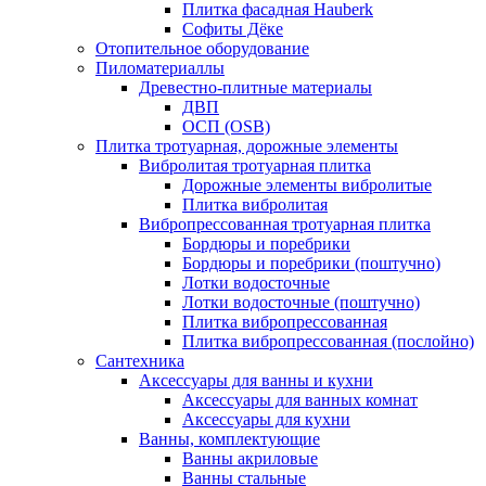
Плитка фасадная Hauberk
Софиты Дёке
Отопительное оборудование
Пиломатериаллы
Древестно-плитные материалы
ДВП
ОСП (OSB)
Плитка тротуарная, дорожные элементы
Вибролитая тротуарная плитка
Дорожные элементы вибролитые
Плитка вибролитая
Вибропрессованная тротуарная плитка
Бордюры и поребрики
Бордюры и поребрики (поштучно)
Лотки водосточные
Лотки водосточные (поштучно)
Плитка вибропрессованная
Плитка вибропрессованная (послойно)
Сантехника
Аксессуары для ванны и кухни
Аксессуары для ванных комнат
Аксессуары для кухни
Ванны, комплектующие
Ванны акриловые
Ванны стальные