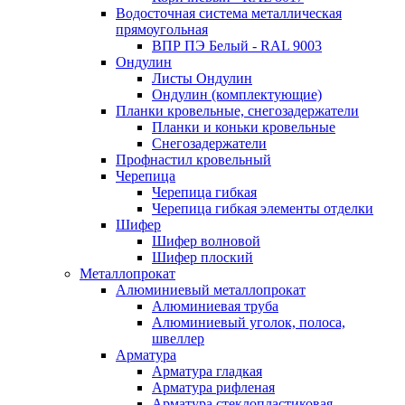
Водосточная система металлическая
прямоугольная
ВПР ПЭ Белый - RAL 9003
Ондулин
Листы Ондулин
Ондулин (комплектующие)
Планки кровельные, снегозадержатели
Планки и коньки кровельные
Снегозадержатели
Профнастил кровельный
Черепица
Черепица гибкая
Черепица гибкая элементы отделки
Шифер
Шифер волновой
Шифер плоский
Металлопрокат
Алюминиевый металлопрокат
Алюминиевая труба
Алюминиевый уголок, полоса,
швеллер
Арматура
Арматура гладкая
Арматура рифленая
Арматура стеклопластиковая