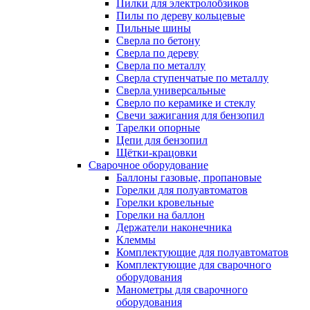
Пилки для электролобзиков
Пилы по дереву кольцевые
Пильные шины
Сверла по бетону
Сверла по дереву
Сверла по металлу
Сверла ступенчатые по металлу
Сверла универсальные
Сверло по керамике и стеклу
Свечи зажигания для бензопил
Тарелки опорные
Цепи для бензопил
Щётки-крацовки
Сварочное оборудование
Баллоны газовые, пропановые
Горелки для полуавтоматов
Горелки кровельные
Горелки на баллон
Держатели наконечника
Клеммы
Комплектующие для полуавтоматов
Комплектующие для сварочного
оборудования
Манометры для сварочного
оборудования