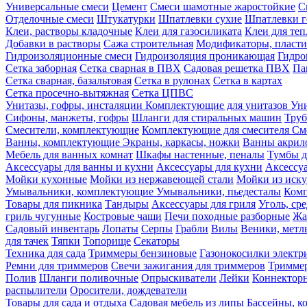
Универсальные смеси
Цемент
Смеси шамотные жаростойкие
С
Отделочные смеси
Штукатурки
Шпатлевки сухие
Шпатлевки г
Клеи, растворы кладочные
Клеи для газосиликата
Клеи для те
Добавки в растворы
Сажа строительная
Модификаторы, пласт
Гидроизоляционные смеси
Гидроизоляция проникающая
Гидро
Сетка заборная
Сетка сварная в ПВХ
Садовая решетка ПВХ
Па
Сетка сварная, базальтовая
Сетка в рулонах
Сетка в картах
Сетка просечно-вытяжная
Сетка ЦПВС
Унитазы, гофры, инсталяции
Комплектующие для унитазов
Ун
Сифоны, манжеты, гофры
Шланги для стиральных машин
Тру
Смесители, комплектующие
Комплектующие для смесителя
См
Ванны, комплектующие
Экраны, каркасы, ножки
Ванны акри
Мебель для ванных комнат
Шкафы настенные, пеналы
Тумбы д
Аксессуары для ванны и кухни
Аксессуары для кухни
Аксессу
Мойки кухонные
Мойки из нержавеющей стали
Мойки из иску
Умывальники, комплектующие
Умывальники, пьедесталы
Комп
Товары для пикника
Тандыры
Аксессуары для гриля
Уголь, ср
гриль чугунные
Костровые чаши
Печи походные разборные
Жа
Садовый инвентарь
Лопаты
Серпы
Грабли
Вилы
Веники, метл
для тачек
Тяпки
Топорище
Секаторы
Техника для сада
Триммеры бензиновые
Газонокосилки электр
Ремни для триммеров
Свечи зажигания для триммеров
Триммер
Полив
Шланги поливочные
Опрыскиватели
Лейки
Коннекторн
распылители
Оросители, дождеватели
Товары для сада и отдыха
Садовая мебель из липы
Бассейны, 