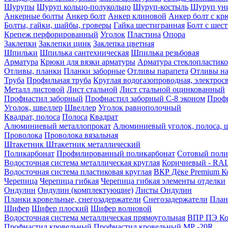
Шурупы
Шуруп кольцо-полукольцо
Шуруп-костыль
Шуруп ун
Анкерные болты
Анкер болт
Анкер клиновой
Анкер болт с кр
Болты, гайки, шайбы, гроверы
Гайка шестигранная
Болт c шес
Крепеж перфорированный
Уголок
Пластина
Опора
Заклепки
Заклепки цинк
Заклепка цветная
Шпильки
Шпилька сантехническая
Шпилька резьбовая
Арматура
Крюки для вязки арматуры
Арматура стеклопластико
Отливы, планки
Планки заборные
Отливы парапета
Отливы на
Труба
Профильная труба
Круглая водогазопроводная, электрос
Металл листовой
Лист стальной
Лист стальной оцинкованный
Профнастил заборный
Профнастил заборный С-8 эконом
Профн
Уголок, швеллер
Швеллер
Уголок равнополочный
Квадрат, полоса
Полоса
Квадрат
Алюминиевый металлопрокат
Алюминиевый уголок, полоса, 
Проволока
Проволока вязальная
Штакетник
Штакетник металлический
Поликарбонат
Профилированный поликарбонат
Сотовый поли
Водосточная система металлическая круглая
Коричневый - RAL
Водосточная система пластиковая круглая
ВКР Дёке Premium К
Черепица
Черепица гибкая
Черепица гибкая элементы отделки
Ондулин
Ондулин (комплектующие)
Листы Ондулин
Планки кровельные, снегозадержатели
Снегозадержатели
План
Шифер
Шифер плоский
Шифер волновой
Водосточная система металлическая прямоугольная
ВПР ПЭ Ко
Профнастил кровельный
Профнастил кровельный МР -20R