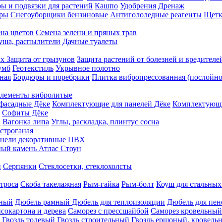
ы и подвязки для растений
Кашпо
Удобрения
Дренаж
еры
Снегоуборщики бензиновые
Антигололедные реагенты
Щетк
на цветов
Семена зелени и пряных трав
душа, распылители
Дачные туалеты
ых
Защита от грызунов
Защита растений от болезней и вредителе
умб
Геотекстиль
Укрывное полотно
ная
Бордюры и поребрики
Плитка вибропрессованная (послойно
лементы вибролитые
фасадные Дёке
Комплектующие для панелей Дёке
Комплектующи
Софиты Дёке
а
Вагонка липа
Углы, раскладка, плинтус сосна
строганая
нели декоративные ПВХ
ый камень Атлас Стоун
н
Серпянки
Стеклосетки, стеклохолсты
троса
Скоба такелажная
Рым-гайка
Рым-болт
Коуш для стальных
рный
Дюбель рамный
Дюбель для теплоизоляции
Дюбель для пен
сокартона и дерева
Саморез с прессшайбой
Саморез кровельный
Гвоздь толевый
Гвоздь строительный
Гвоздь ершоный, кровел