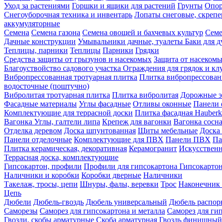
Уход за растениями
Горшки и ящики для растений
Грунты
Опор
Снегоуборочная техника и инвентарь
Лопаты снеговые, скреп
аккумуляторные
Семена
Семена газона
Семена овощей и бахчевых культур
Семе
Дачные конструкции
Умывальники дачные, туалеты
Баки для 
Теплицы, парники
Теплицы
Парники
Грядки
Средства защиты от грызунов и насекомых
Защита от насеком
Благоуствойство садового участка
Ограждения для грядок и кл
Вибропрессованная тротуарная плитка
Плитка вибропрессован
водосточные (поштучно)
Вибролитая тротуарная плитка
Плитка вибролитая
Дорожные э
Фасадные материалы
Углы фасадные
Отливы оконные
Панели 
Комплектующие для террасной доски
Плитка фасадная Hauberk
Вагонка
Углы, галтели липа
Крепеж для вагонки
Вагонка сосн
Отделка деревом
Доска шпунтованная
Щиты мебельные
Доска 
Панели отделочные
Комплектующие для ПВХ
Панели ПВХ
Па
Плитка керамическая, декоративная
Керамогранит
Искусственн
Террасная доска, комплектующие
Гипсокартон, профили
Профили для гипсокартона
Гипсокарто
Наличники и коробки
Коробки дверные
Наличники
Такелаж, тросы, цепи
Шнуры, фалы, веревки
Трос
Наконечник 
Цепь
Дюбели
Дюбель-гвоздь
Дюбель универсальный
Дюбель распо
Саморезы
Саморез для гипсокартона и металла
Саморез для гип
Гвозди, скобы арматурные
Скоба арматурная
Гвоздь финишный