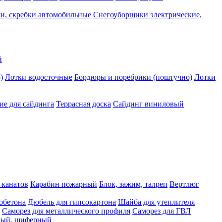
и, скребки автомобильные
Снегоуборщики электрические,
й
)
Лотки водосточные
Бордюры и поребрики (поштучно)
Лотки
е для сайдинга
Террасная доска
Сайдинг виниловый
 канатов
Карабин пожарный
Блок, зажим, талреп
Вертлюг
обетона
Дюбель для гипсокартона
Шайба для утеплителя
Саморез для металлического профиля
Саморез для ГВЛ
ьный, шиферный