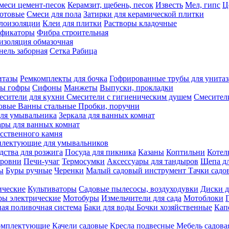
меси цемент-песок
Керамзит, щебень, песок
Известь
Мел, гипс
Ц
отовые
Смеси для пола
Затирки для керамической плитки
плоизоляции
Клеи для плитки
Растворы кладочные
ификаторы
Фибра строительная
изоляция обмазочная
нель заборная
Сетка Рабица
итазы
Ремкомплекты для бочка
Гофрированные трубы для унитаз
бы гофры
Сифоны
Манжеты
Выпуски, прокладки
есители для кухни
Смесители с гигиеническим душем
Смесител
ловые
Ванны стальные
Пробки, поручни
ля умывальника
Зеркала для ванных комнат
ары для ванных комнат
сственного камня
лектующие для умывальников
едства для розжига
Посуда для пикника
Казаны
Коптильни
Котел
ровни
Печи-учаг
Термосумки
Аксессуары для тандыров
Щепа дл
ы
Буры ручные
Черенки
Малый садовый инструмент
Тачки садо
ические
Культиваторы
Садовые пылесосы, воздуходувки
Диски д
ы электрические
Мотобуры
Измельчители для сада
Мотоблоки
ая поливочная система
Баки для воды
Бочки хозяйственные
Кап
комплектующие
Качели садовые
Кресла подвесные
Мебель садова