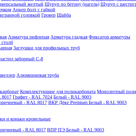
иверсальный желтый
Шуруп по бетону (нагель)
Шуруп с шестиг
ючком
Анкер болт с гайкой
тигранной головкой
Гровер
Шайба
вая
Арматура рифленая
Арматура гладкая
Фиксатор арматуры
 столб
варная
Заглушки для профильных труб
астил заборный С-8
швеллер
Алюминиевая труба
карбонат
Комплектующие для поликарбоната
Монолитный поли
 8017
Графит - RAL 7024
Белый - RAL 9003
оричневый - RAL 8017
ВКР Дёке Premium Белый - RAL 9003
ки и коньки кровельные
ричневый - RAL 8017
ВПР ПЭ Белый - RAL 9003