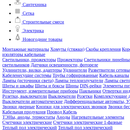
Сантехника
Сетка
Строительные смеси
Электрика
Новогодние товары
Монтажные материалы
Хомуты (стяжки)
Скобы крепления
Кор
изоляторы кабельные
Светильники, прожекторы
Прожекторы
Светильники линейны
светильников
Датчики освещенности, фотореле
Удлинители, вилки, адаптеры
Удлинители
Разветвители сетевы
Кабеленесущие системы
Трубы гофрированные
Кабель-каналы
Лампы (источники света)
Лампы теплоизлучатели
Лампы свет
Щиты и шкафы
Щиты и боксы
Шины
DIN-рейки
Элементы пи
Инструмент, измерительные приборы
Паяльники
Отвертки ин
Розетки, выключатели
Выключатели
Розетки
Комплектующие д
Выключатели автоматические
Дифференциальные автоматы, 
Звонки дверные
Кнопки для электрических звонков
Звонки бе
Кабельная продукция
Провод
Кабель
ТЭНы, аноды, термостаты
Аноды
Нагревательные элементы
Счетчики электрические
Счетчики электрические 1-фазные
Теплый пол электрический
Теплый пол электрический