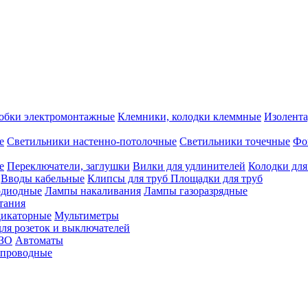
обки электромонтажные
Клемники, колодки клеммные
Изолента
е
Светильники настенно-потолочные
Светильники точечные
Фо
е
Переключатели, заглушки
Вилки для удлинителей
Колодки для
Вводы кабельные
Клипсы для труб
Площадки для труб
одиодные
Лампы накаливания
Лампы газоразрядные
тания
дикаторные
Мультиметры
ля розеток и выключателей
УЗО
Автоматы
спроводные