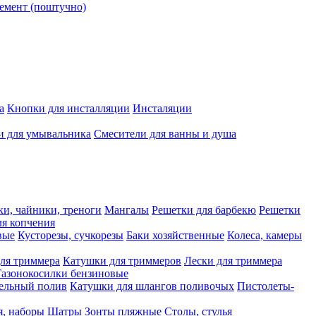
емент (поштучно)
а
Кнопки для инсталляции
Инсталяции
и для умывальника
Смесители для ванны и душа
ки, чайники, треноги
Мангалы
Решетки для барбекю
Решетки
я копчения
вые
Кусторезы, сучкорезы
Баки хозяйственные
Колеса, камеры
ля триммера
Катушки для триммеров
Лески для триммера
Газонокосилки бензиновые
ельный полив
Катушки для шлангов поливочых
Пистолеты-
я, наборы
Шатры
Зонты пляжные
Столы, стулья