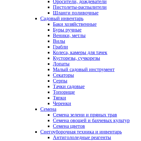
Оросители, дождеватели
Пистолеты-распылители
Шланги поливочные
Садовый инвентарь
Баки хозяйственные
Буры ручные
Веники, метлы
Вилы
Грабли
Колеса, камеры для тачек
Кусторезы, сучкорезы
Лопаты
Малый садовый инструмент
Секаторы
Серпы
Тачки садовые
Топорище
Тяпки
Черенки
Семена
Семена зелени и пряных трав
Семена овощей и бахчевых культур
Семена цветов
Снегоуборочная техника и инвентарь
Антигололедные реагенты