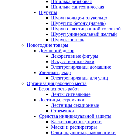
Шпилька резьбовая
Шпилька сантехническая
Шурупы
Шуруп кольцо-полукольцо
Шуруп по бетону (нагель)
Шуруп с шестигранной головкой
Шуруп универсальный желтый
Шуруп-костыль
Новогодние товары
Домашний декор
Декоративные фигуры
Искусственные ёлки
Электрогирлянды домашние
Уличный декор
Электрогирлянды для улиц
Организация рабочего места
Безопасность работ
Ленты сигнальные
Лестницы, стремянки
Лестницы секционные
Стремянки
Средства индивидуальной защиты
Каски защитные, щитки
Маски и респираторы
Очки, наушники, наколенники