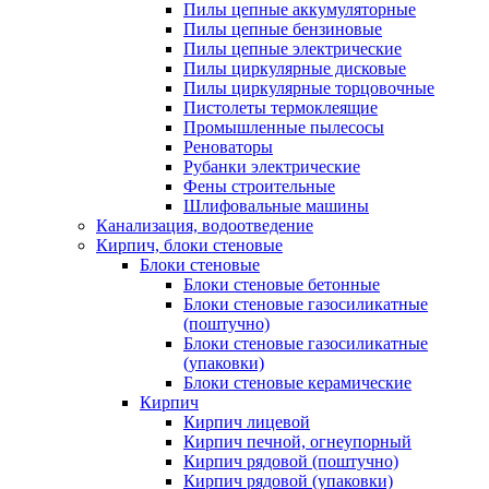
Пилы цепные аккумуляторные
Пилы цепные бензиновые
Пилы цепные электрические
Пилы циркулярные дисковые
Пилы циркулярные торцовочные
Пистолеты термоклеящие
Промышленные пылесосы
Реноваторы
Рубанки электрические
Фены строительные
Шлифовальные машины
Канализация, водоотведение
Кирпич, блоки стеновые
Блоки стеновые
Блоки стеновые бетонные
Блоки стеновые газосиликатные
(поштучно)
Блоки стеновые газосиликатные
(упаковки)
Блоки стеновые керамические
Кирпич
Кирпич лицевой
Кирпич печной, огнеупорный
Кирпич рядовой (поштучно)
Кирпич рядовой (упаковки)