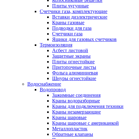
Колосниковые решетки
Плиты чугунные
Счетчики газа, комплектующие
Вставки диэлектрические
Краны газовые
Подводки для газа
Счетчики газа
Ящики для газовых счетчиков
Термоизоляция
Асбест листовой
Защитные экраны
Плиты огнестойкие
Притопочные листы
Фольга алюминиевая
Шнуры огнестойкие
Водоснабжение
Водопровод
Зажимные соединения
Краны водоразборные
Краны для подключения техники
Краны незамерзающие
Краны шаровые
Краны шаровые с американкой
Металлопластик
Обратные клапаны