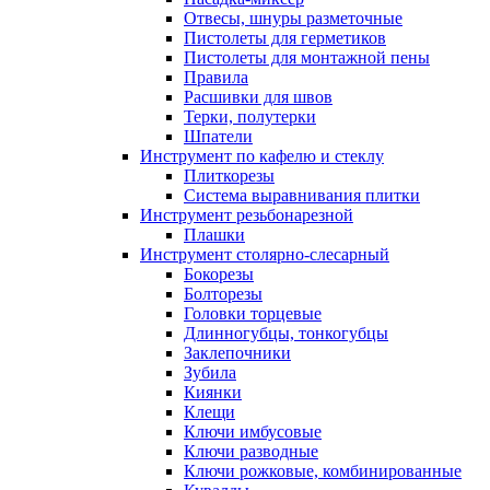
Отвесы, шнуры разметочные
Пистолеты для герметиков
Пистолеты для монтажной пены
Правила
Расшивки для швов
Терки, полутерки
Шпатели
Инструмент по кафелю и стеклу
Плиткорезы
Система выравнивания плитки
Инструмент резьбонарезной
Плашки
Инструмент столярно-слесарный
Бокорезы
Болторезы
Головки торцевые
Длинногубцы, тонкогубцы
Заклепочники
Зубила
Киянки
Клещи
Ключи имбусовые
Ключи разводные
Ключи рожковые, комбинированные