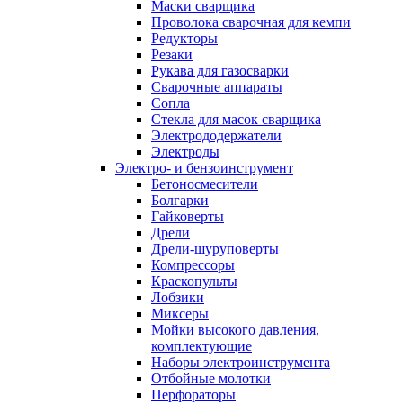
Маски сварщика
Проволока сварочная для кемпи
Редукторы
Резаки
Рукава для газосварки
Сварочные аппараты
Сопла
Стекла для масок сварщика
Электрододержатели
Электроды
Электро- и бензоинструмент
Бетоносмесители
Болгарки
Гайковерты
Дрели
Дрели-шуруповерты
Компрессоры
Краскопульты
Лобзики
Миксеры
Мойки высокого давления,
комплектующие
Наборы электроинструмента
Отбойные молотки
Перфораторы