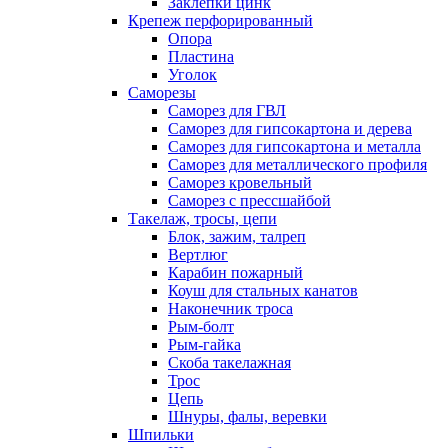
Заклепки цинк
Крепеж перфорированный
Опора
Пластина
Уголок
Саморезы
Саморез для ГВЛ
Саморез для гипсокартона и дерева
Саморез для гипсокартона и металла
Саморез для металлического профиля
Саморез кровельный
Саморез с прессшайбой
Такелаж, тросы, цепи
Блок, зажим, талреп
Вертлюг
Карабин пожарный
Коуш для стальных канатов
Наконечник троса
Рым-болт
Рым-гайка
Скоба такелажная
Трос
Цепь
Шнуры, фалы, веревки
Шпильки