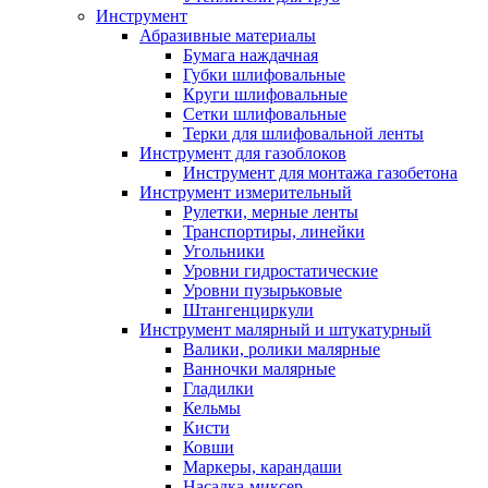
Инструмент
Абразивные материалы
Бумага наждачная
Губки шлифовальные
Круги шлифовальные
Сетки шлифовальные
Терки для шлифовальной ленты
Инструмент для газоблоков
Инструмент для монтажа газобетона
Инструмент измерительный
Рулетки, мерные ленты
Транспортиры, линейки
Угольники
Уровни гидростатические
Уровни пузырьковые
Штангенциркули
Инструмент малярный и штукатурный
Валики, ролики малярные
Ванночки малярные
Гладилки
Кельмы
Кисти
Ковши
Маркеры, карандаши
Насадка-миксер