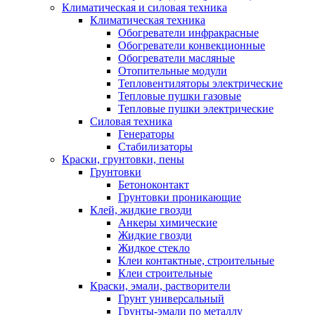
Климатическая и силовая техника
Климатическая техника
Обогреватели инфракрасные
Обогреватели конвекционные
Обогреватели масляные
Отопительные модули
Тепловентиляторы электрические
Тепловые пушки газовые
Тепловые пушки электрические
Силовая техника
Генераторы
Стабилизаторы
Краски, грунтовки, пены
Грунтовки
Бетоноконтакт
Грунтовки проникающие
Клей, жидкие гвозди
Анкеры химические
Жидкие гвозди
Жидкое стекло
Клеи контактные, строительные
Клеи строительные
Краски, эмали, растворители
Грунт универсальный
Грунты-эмали по металлу