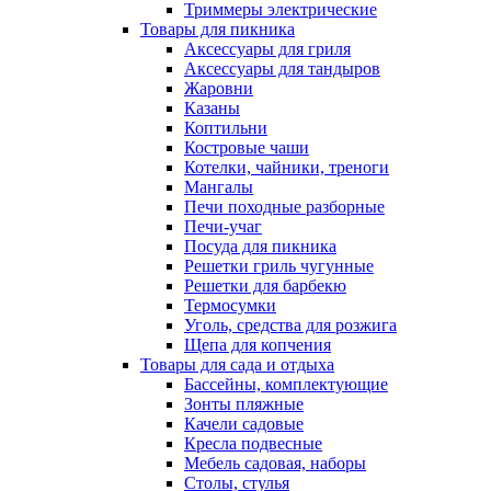
Триммеры электрические
Товары для пикника
Аксессуары для гриля
Аксессуары для тандыров
Жаровни
Казаны
Коптильни
Костровые чаши
Котелки, чайники, треноги
Мангалы
Печи походные разборные
Печи-учаг
Посуда для пикника
Решетки гриль чугунные
Решетки для барбекю
Термосумки
Уголь, средства для розжига
Щепа для копчения
Товары для сада и отдыха
Бассейны, комплектующие
Зонты пляжные
Качели садовые
Кресла подвесные
Мебель садовая, наборы
Столы, стулья