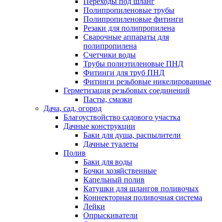
Переходы под шланг
Полипропиленовые трубы
Полипропиленовые фитинги
Резаки для полипропилена
Сварочные аппараты для
полипропилена
Счетчики воды
Трубы полиэтиленовые ПНД
Фитинги для труб ПНД
Фитинги резьбовые никелированные
Герметизация резьбовых соединений
Пасты, смазки
Дача, сад, огород
Благоуствойство садового участка
Дачные конструкции
Баки для душа, распылители
Дачные туалеты
Полив
Баки для воды
Бочки хозяйственные
Капельный полив
Катушки для шлангов поливочых
Коннекторная поливочная система
Лейки
Опрыскиватели