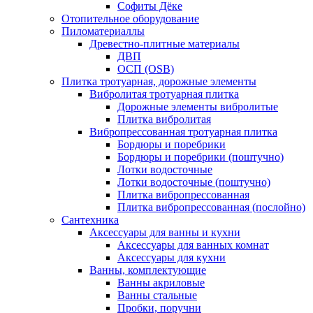
Софиты Дёке
Отопительное оборудование
Пиломатериаллы
Древестно-плитные материалы
ДВП
ОСП (OSB)
Плитка тротуарная, дорожные элементы
Вибролитая тротуарная плитка
Дорожные элементы вибролитые
Плитка вибролитая
Вибропрессованная тротуарная плитка
Бордюры и поребрики
Бордюры и поребрики (поштучно)
Лотки водосточные
Лотки водосточные (поштучно)
Плитка вибропрессованная
Плитка вибропрессованная (послойно)
Сантехника
Аксессуары для ванны и кухни
Аксессуары для ванных комнат
Аксессуары для кухни
Ванны, комплектующие
Ванны акриловые
Ванны стальные
Пробки, поручни