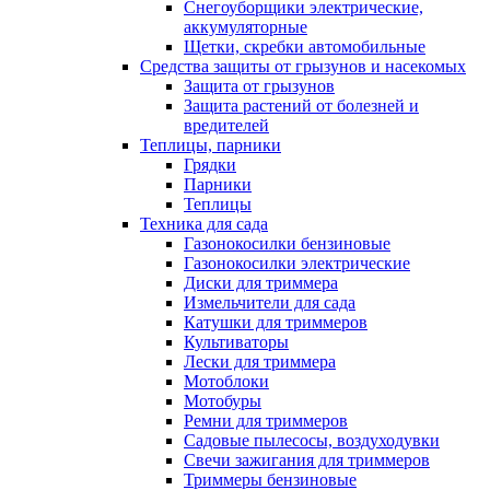
Снегоуборщики электрические,
аккумуляторные
Щетки, скребки автомобильные
Средства защиты от грызунов и насекомых
Защита от грызунов
Защита растений от болезней и
вредителей
Теплицы, парники
Грядки
Парники
Теплицы
Техника для сада
Газонокосилки бензиновые
Газонокосилки электрические
Диски для триммера
Измельчители для сада
Катушки для триммеров
Культиваторы
Лески для триммера
Мотоблоки
Мотобуры
Ремни для триммеров
Садовые пылесосы, воздуходувки
Свечи зажигания для триммеров
Триммеры бензиновые