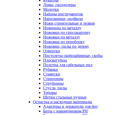
Кувалды
Ломы, гвоздодеры
Молотки
Наборы инструментов
Напильники, надфили
Ножи строительные и лезвия
Ножницы по металлу
Ножовки по гипсокартону
Ножовки по металлу
Ножовки по пеноблоку
Ножовки, пилы по дереву
Отвертки
Пистолеты скобозабивные, скобы
Плоскогубцы
Полотна для сабельных пил
Рубанки
Стамески
Стрипперы
Струбцины
Стусла, пилы
Топоры
Щетки стальные ручные
Оснастка и расходные материалы
Адаптеры и держатели для бит
Биты с наконечником PH