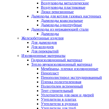
Воздуховоды металлические
Воздуховоды пластиковые
Люки ревизионные
Дымоходы для котлов газовых настенных
Дымоходы коаксиальные
Дымоходы однотрубные
Дымоходы из нержавеющей стали
Дымоходы
Железобетонные изделия
Для дымоходов
Для колодцев
Для перекрытий
Изоляционные материалы
Гидроизоляционный материал
Тепло-звукоизоляционный материал
Мембраны, пленки изоляционные
Пенопласт
Пенополистирол экструдированный
Пленка полиэтиленовая
Полиэтилен вспененный
Тент строительный
Уплотнители для окон и дверей
Утеплители в плитах
Утеплители в рулонах
Утеплители для труб