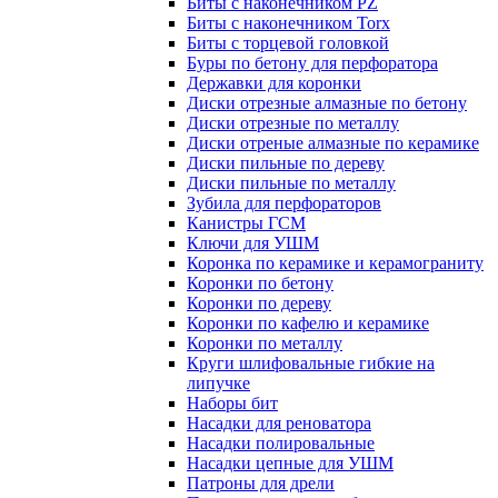
Биты с наконечником PZ
Биты с наконечником Torx
Биты с торцевой головкой
Буры по бетону для перфоратора
Державки для коронки
Диски отрезные алмазные по бетону
Диски отрезные по металлу
Диски отреные алмазные по керамике
Диски пильные по дереву
Диски пильные по металлу
Зубила для перфораторов
Канистры ГСМ
Ключи для УШМ
Коронка по керамике и керамограниту
Коронки по бетону
Коронки по дереву
Коронки по кафелю и керамике
Коронки по металлу
Круги шлифовальные гибкие на
липучке
Наборы бит
Насадки для реноватора
Насадки полировальные
Насадки цепные для УШМ
Патроны для дрели