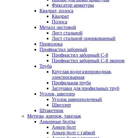
Фиксатор арматуры
Квадрат, полоса
Квадрат
Полоса
Металл листовой
Лист стальной
Лист стальной оцинкованный
Проволока
Профнастил заборный
Профнастил заборный С-8
Профнастил заборный С-8 эконом
Труба
Круглая водогазопроводная,
электросварная
Профильная труба
Заглушки для профильных труб
Уголок, швеллер
Уголок равнополочный
Швеллер
Штакетник
Метизы, крепеж, такелаж
Анкерные болты
Анкер болт
Анкер болт с гайкой