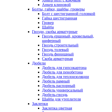
Анкер болт с крючком
Анкер клиновой
Болты, гайки, шайбы, гроверы
Болт c шестигранной головкой
Гайка шестигранная
Гровер
Шайба
Гвозди, скобы арматурные
Гвоздь ершоный, кровельный,
шиферный
Гвоздь строительный
Гвоздь толевый
Гвоздь финишный
Скоба арматурная
Дюбели
Дюбель для гипсокартона
Дюбель для пенобетона
Дюбель для теплоизоляции
Дюбель рамный
Дюбель распорный
Дюбель универсальный
Дюбель-гвоздь
Шайба для утеплителя
Заклепки
Заклепка цветная