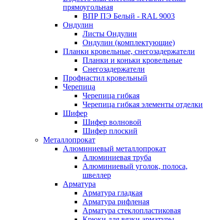
прямоугольная
ВПР ПЭ Белый - RAL 9003
Ондулин
Листы Ондулин
Ондулин (комплектующие)
Планки кровельные, снегозадержатели
Планки и коньки кровельные
Снегозадержатели
Профнастил кровельный
Черепица
Черепица гибкая
Черепица гибкая элементы отделки
Шифер
Шифер волновой
Шифер плоский
Металлопрокат
Алюминиевый металлопрокат
Алюминиевая труба
Алюминиевый уголок, полоса,
швеллер
Арматура
Арматура гладкая
Арматура рифленая
Арматура стеклопластиковая
Крюки для вязки арматуры