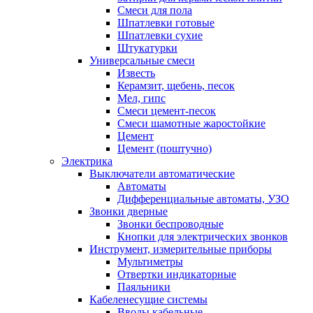
Смеси для пола
Шпатлевки готовые
Шпатлевки сухие
Штукатурки
Универсальные смеси
Известь
Керамзит, щебень, песок
Мел, гипс
Смеси цемент-песок
Смеси шамотные жаростойкие
Цемент
Цемент (поштучно)
Электрика
Выключатели автоматические
Автоматы
Дифференциальные автоматы, УЗО
Звонки дверные
Звонки беспроводные
Кнопки для электрических звонков
Инструмент, измерительные приборы
Мультиметры
Отвертки индикаторные
Паяльники
Кабеленесущие системы
Вводы кабельные