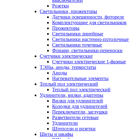
выключателей
Розетки
Светильники, прожекторы
Датчики освещенности, фотореле
Комплектующие для светильников
Прожекторы
Светильники линейные
Светильники настенно-потолочные
Светильники точечные
Фонари, светильники-переноски
Счетчики электрические
Счетчики электрические 1-фазные
ТЭНы, аноды, термостаты
Аноды
Нагревательные элементы
Теплый пол электрический
Теплый пол электрический
Удлинители, вилки, адаптеры
Вилки для удлинителей
Колодки для удлинителей
Переключатели, заглушки
Разветвители сетевые
Удлинители
Штепсели и розетки
Щиты и шкафы