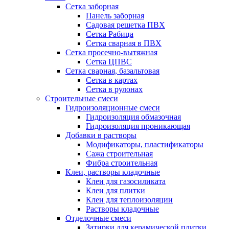
Сетка заборная
Панель заборная
Садовая решетка ПВХ
Сетка Рабица
Сетка сварная в ПВХ
Сетка просечно-вытяжная
Сетка ЦПВС
Сетка сварная, базальтовая
Сетка в картах
Сетка в рулонах
Строительные смеси
Гидроизоляционные смеси
Гидроизоляция обмазочная
Гидроизоляция проникающая
Добавки в растворы
Модификаторы, пластификаторы
Сажа строительная
Фибра строительная
Клеи, растворы кладочные
Клеи для газосиликата
Клеи для плитки
Клеи для теплоизоляции
Растворы кладочные
Отделочные смеси
Затирки для керамической плитки