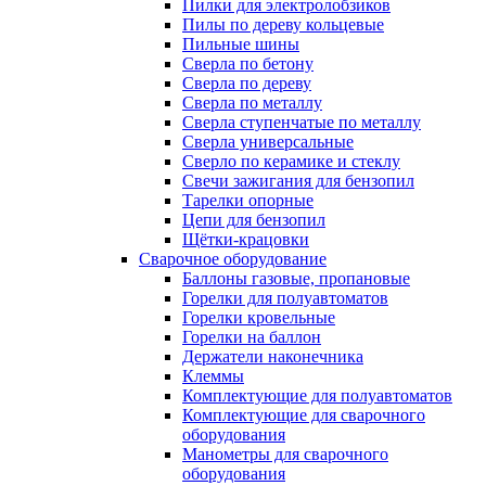
Пилки для электролобзиков
Пилы по дереву кольцевые
Пильные шины
Сверла по бетону
Сверла по дереву
Сверла по металлу
Сверла ступенчатые по металлу
Сверла универсальные
Сверло по керамике и стеклу
Свечи зажигания для бензопил
Тарелки опорные
Цепи для бензопил
Щётки-крацовки
Сварочное оборудование
Баллоны газовые, пропановые
Горелки для полуавтоматов
Горелки кровельные
Горелки на баллон
Держатели наконечника
Клеммы
Комплектующие для полуавтоматов
Комплектующие для сварочного
оборудования
Манометры для сварочного
оборудования