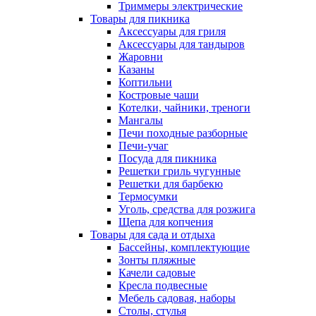
Триммеры электрические
Товары для пикника
Аксессуары для гриля
Аксессуары для тандыров
Жаровни
Казаны
Коптильни
Костровые чаши
Котелки, чайники, треноги
Мангалы
Печи походные разборные
Печи-учаг
Посуда для пикника
Решетки гриль чугунные
Решетки для барбекю
Термосумки
Уголь, средства для розжига
Щепа для копчения
Товары для сада и отдыха
Бассейны, комплектующие
Зонты пляжные
Качели садовые
Кресла подвесные
Мебель садовая, наборы
Столы, стулья