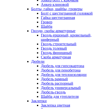
Анкер болт с крючком
Анкер клиновой
Болты, гайки, шайбы, гроверы
Болт c шестигранной головкой
Гайка шестигранная
Гровер
Шайба
Гвозди, скобы арматурные
Гвоздь ершоный, кровельный,
шиферный
Гвоздь строительный
Гвоздь толевый
Гвоздь финишный
Скоба арматурная
Дюбели
Дюбель для гипсокартона
Дюбель для пенобетона
Дюбель для теплоизоляции
Дюбель рамный
Дюбель распорный
Дюбель универсальный
Дюбель-гвоздь
Шайба для утеплителя
Заклепки
Заклепка цветная