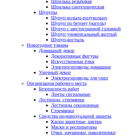
Шпилька резьбовая
Шпилька сантехническая
Шурупы
Шуруп кольцо-полукольцо
Шуруп по бетону (нагель)
Шуруп с шестигранной головкой
Шуруп универсальный желтый
Шуруп-костыль
Новогодние товары
Домашний декор
Декоративные фигуры
Искусственные ёлки
Электрогирлянды домашние
Уличный декор
Электрогирлянды для улиц
Организация рабочего места
Безопасность работ
Ленты сигнальные
Лестницы, стремянки
Лестницы секционные
Стремянки
Средства индивидуальной защиты
Каски защитные, щитки
Маски и респираторы
Очки, наушники, наколенники