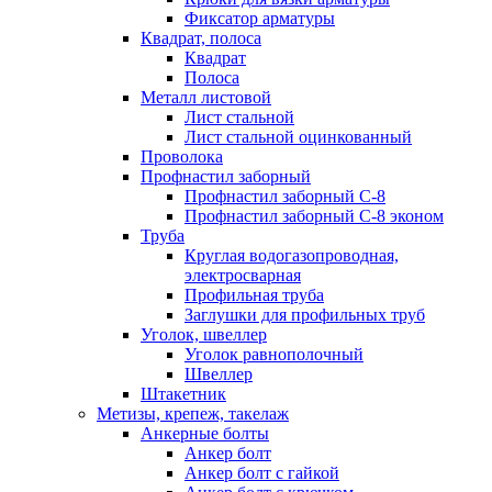
Фиксатор арматуры
Квадрат, полоса
Квадрат
Полоса
Металл листовой
Лист стальной
Лист стальной оцинкованный
Проволока
Профнастил заборный
Профнастил заборный С-8
Профнастил заборный С-8 эконом
Труба
Круглая водогазопроводная,
электросварная
Профильная труба
Заглушки для профильных труб
Уголок, швеллер
Уголок равнополочный
Швеллер
Штакетник
Метизы, крепеж, такелаж
Анкерные болты
Анкер болт
Анкер болт с гайкой