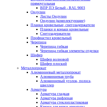
прямоугольная
ВПР ПЭ Белый - RAL 9003
Ондулин
Листы Ондулин
Ондулин (комплектующие)
Планки кровельные, снегозадержатели
Планки и коньки кровельные
Снегозадержатели
Профнастил кровельный
Черепица
Черепица гибкая
Черепица гибкая элементы отделки
Шифер
Шифер волновой
Шифер плоский
Металлопрокат
Алюминиевый металлопрокат
Алюминиевая труба
Алюминиевый уголок, полоса,
швеллер
Арматура
Арматура гладкая
Арматура рифленая
Арматура стеклопластиковая
Крюки для вязки арматуры