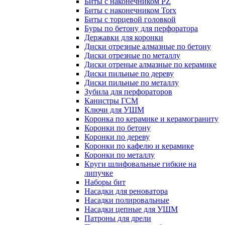
Биты с наконечником PZ
Биты с наконечником Torx
Биты с торцевой головкой
Буры по бетону для перфоратора
Державки для коронки
Диски отрезные алмазные по бетону
Диски отрезные по металлу
Диски отреные алмазные по керамике
Диски пильные по дереву
Диски пильные по металлу
Зубила для перфораторов
Канистры ГСМ
Ключи для УШМ
Коронка по керамике и керамограниту
Коронки по бетону
Коронки по дереву
Коронки по кафелю и керамике
Коронки по металлу
Круги шлифовальные гибкие на
липучке
Наборы бит
Насадки для реноватора
Насадки полировальные
Насадки цепные для УШМ
Патроны для дрели