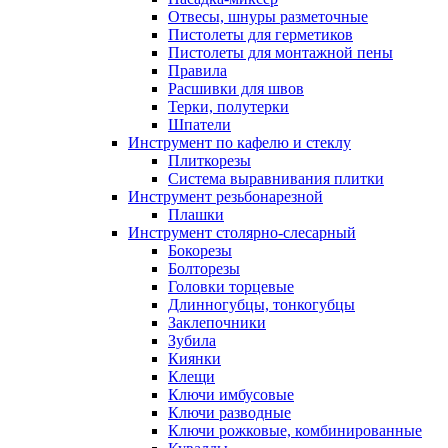
Отвесы, шнуры разметочные
Пистолеты для герметиков
Пистолеты для монтажной пены
Правила
Расшивки для швов
Терки, полутерки
Шпатели
Инструмент по кафелю и стеклу
Плиткорезы
Система выравнивания плитки
Инструмент резьбонарезной
Плашки
Инструмент столярно-слесарный
Бокорезы
Болторезы
Головки торцевые
Длинногубцы, тонкогубцы
Заклепочники
Зубила
Киянки
Клещи
Ключи имбусовые
Ключи разводные
Ключи рожковые, комбинированные