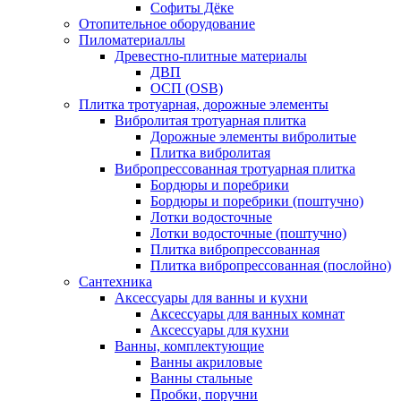
Софиты Дёке
Отопительное оборудование
Пиломатериаллы
Древестно-плитные материалы
ДВП
ОСП (OSB)
Плитка тротуарная, дорожные элементы
Вибролитая тротуарная плитка
Дорожные элементы вибролитые
Плитка вибролитая
Вибропрессованная тротуарная плитка
Бордюры и поребрики
Бордюры и поребрики (поштучно)
Лотки водосточные
Лотки водосточные (поштучно)
Плитка вибропрессованная
Плитка вибропрессованная (послойно)
Сантехника
Аксессуары для ванны и кухни
Аксессуары для ванных комнат
Аксессуары для кухни
Ванны, комплектующие
Ванны акриловые
Ванны стальные
Пробки, поручни