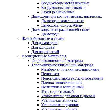
Воздуховоды металлические
Воздуховоды пластиковые
Люки ревизионные
Дымоходы для котлов газовых настенных
Дымоходы коаксиальные
Дымоходы однотрубные
Дымоходы из нержавеющей стали
Дымоходы
Железобетонные изделия
Для дымоходов
Для колодцев
Для перекрытий
Изоляционные материалы
Гидроизоляционный материал
Тепло-звукоизоляционный материал
Мембраны, пленки изоляционные
Пенопласт
Пенополистирол экструдированный
Пленка полиэтиленовая
Полиэтилен вспененный
Тент строительный
Уплотнители для окон и дверей
Утеплители в плитах
Утеплители в рулонах
Утеплители для труб