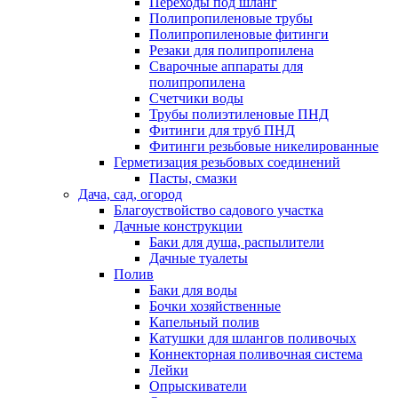
Переходы под шланг
Полипропиленовые трубы
Полипропиленовые фитинги
Резаки для полипропилена
Сварочные аппараты для
полипропилена
Счетчики воды
Трубы полиэтиленовые ПНД
Фитинги для труб ПНД
Фитинги резьбовые никелированные
Герметизация резьбовых соединений
Пасты, смазки
Дача, сад, огород
Благоуствойство садового участка
Дачные конструкции
Баки для душа, распылители
Дачные туалеты
Полив
Баки для воды
Бочки хозяйственные
Капельный полив
Катушки для шлангов поливочых
Коннекторная поливочная система
Лейки
Опрыскиватели