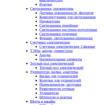
выключателей
Розетки
Светильники, прожекторы
Датчики освещенности, фотореле
Комплектующие для светильников
Прожекторы
Светильники линейные
Светильники настенно-потолочные
Светильники точечные
Фонари, светильники-переноски
Счетчики электрические
Счетчики электрические 1-фазные
ТЭНы, аноды, термостаты
Аноды
Нагревательные элементы
Теплый пол электрический
Теплый пол электрический
Удлинители, вилки, адаптеры
Вилки для удлинителей
Колодки для удлинителей
Переключатели, заглушки
Разветвители сетевые
Удлинители
Штепсели и розетки
Щиты и шкафы