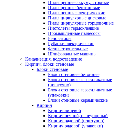
Пилы цепные аккумуляторные
Пилы цепные бензиновые
Пилы цепные электрические
Пилы циркулярные дисковые
Пилы циркулярные торцовочные
Пистолеты термоклеящие
Промышленные пылесосы
Реноваторы
Рубанки электрические
Фены строительные
Шлифовальные машины
Канализация, водоотведение
Кирпич, блоки стеновые
Блоки стеновые
Блоки стеновые бетонные
Блоки стеновые газосиликатные
(поштучно)
Блоки стеновые газосиликатные
(упаковки)
Блоки стеновые керамические
Кирпич
Кирпич лицевой
Кирпич печной, огнеупорный
Кирпич рядовой (поштучно)
Кирпич рядовой (упаковки)