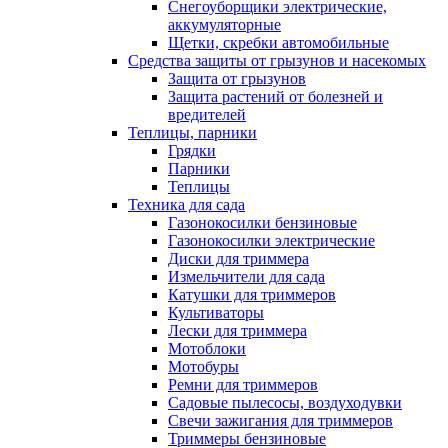
Снегоуборщики электрические,
аккумуляторные
Щетки, скребки автомобильные
Средства защиты от грызунов и насекомых
Защита от грызунов
Защита растений от болезней и
вредителей
Теплицы, парники
Грядки
Парники
Теплицы
Техника для сада
Газонокосилки бензиновые
Газонокосилки электрические
Диски для триммера
Измельчители для сада
Катушки для триммеров
Культиваторы
Лески для триммера
Мотоблоки
Мотобуры
Ремни для триммеров
Садовые пылесосы, воздуходувки
Свечи зажигания для триммеров
Триммеры бензиновые