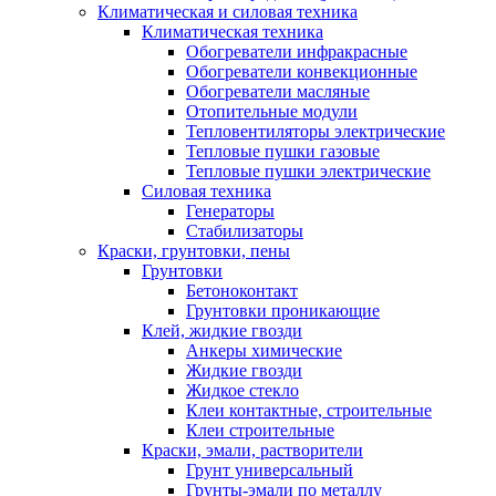
Климатическая и силовая техника
Климатическая техника
Обогреватели инфракрасные
Обогреватели конвекционные
Обогреватели масляные
Отопительные модули
Тепловентиляторы электрические
Тепловые пушки газовые
Тепловые пушки электрические
Силовая техника
Генераторы
Стабилизаторы
Краски, грунтовки, пены
Грунтовки
Бетоноконтакт
Грунтовки проникающие
Клей, жидкие гвозди
Анкеры химические
Жидкие гвозди
Жидкое стекло
Клеи контактные, строительные
Клеи строительные
Краски, эмали, растворители
Грунт универсальный
Грунты-эмали по металлу