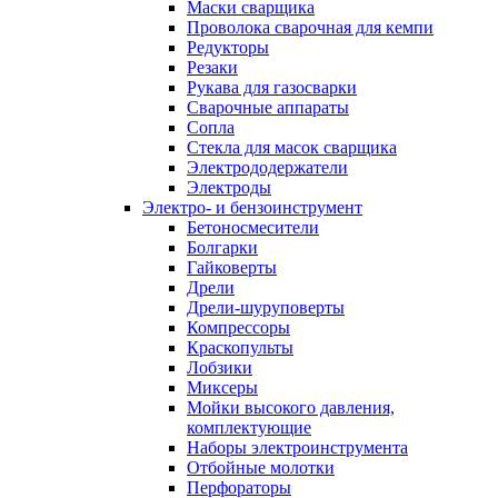
Маски сварщика
Проволока сварочная для кемпи
Редукторы
Резаки
Рукава для газосварки
Сварочные аппараты
Сопла
Стекла для масок сварщика
Электрододержатели
Электроды
Электро- и бензоинструмент
Бетоносмесители
Болгарки
Гайковерты
Дрели
Дрели-шуруповерты
Компрессоры
Краскопульты
Лобзики
Миксеры
Мойки высокого давления,
комплектующие
Наборы электроинструмента
Отбойные молотки
Перфораторы