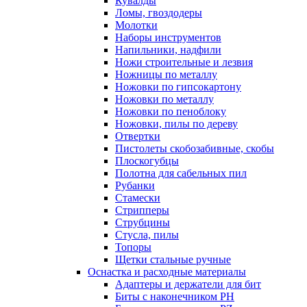
Кувалды
Ломы, гвоздодеры
Молотки
Наборы инструментов
Напильники, надфили
Ножи строительные и лезвия
Ножницы по металлу
Ножовки по гипсокартону
Ножовки по металлу
Ножовки по пеноблоку
Ножовки, пилы по дереву
Отвертки
Пистолеты скобозабивные, скобы
Плоскогубцы
Полотна для сабельных пил
Рубанки
Стамески
Стрипперы
Струбцины
Стусла, пилы
Топоры
Щетки стальные ручные
Оснастка и расходные материалы
Адаптеры и держатели для бит
Биты с наконечником PH