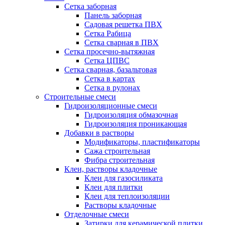
Сетка заборная
Панель заборная
Садовая решетка ПВХ
Сетка Рабица
Сетка сварная в ПВХ
Сетка просечно-вытяжная
Сетка ЦПВС
Сетка сварная, базальтовая
Сетка в картах
Сетка в рулонах
Строительные смеси
Гидроизоляционные смеси
Гидроизоляция обмазочная
Гидроизоляция проникающая
Добавки в растворы
Модификаторы, пластификаторы
Сажа строительная
Фибра строительная
Клеи, растворы кладочные
Клеи для газосиликата
Клеи для плитки
Клеи для теплоизоляции
Растворы кладочные
Отделочные смеси
Затирки для керамической плитки