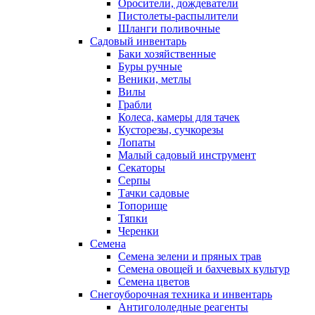
Оросители, дождеватели
Пистолеты-распылители
Шланги поливочные
Садовый инвентарь
Баки хозяйственные
Буры ручные
Веники, метлы
Вилы
Грабли
Колеса, камеры для тачек
Кусторезы, сучкорезы
Лопаты
Малый садовый инструмент
Секаторы
Серпы
Тачки садовые
Топорище
Тяпки
Черенки
Семена
Семена зелени и пряных трав
Семена овощей и бахчевых культур
Семена цветов
Снегоуборочная техника и инвентарь
Антигололедные реагенты