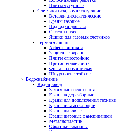
Колосниковые решетки
Плиты чугунные
Счетчики газа, комплектующие
Вставки диэлектрические
Краны газовые
Подводки для газа
Счетчики газа
Ящики для газовых счетчиков
Термоизоляция
Асбест листовой
Защитные экраны
Плиты огнестойкие
Притопочные листы
Фольга алюминиевая
Шнуры огнестойкие
Водоснабжение
Водопровод
Зажимные соединения
Краны водоразборные
Краны для подключения техники
Краны незамерзающие
Краны шаровые
Краны шаровые с американкой
Металлопластик
Обратные клапаны