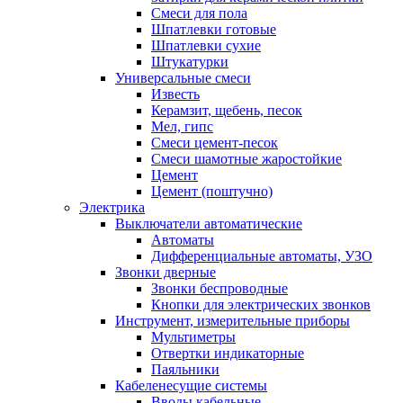
Смеси для пола
Шпатлевки готовые
Шпатлевки сухие
Штукатурки
Универсальные смеси
Известь
Керамзит, щебень, песок
Мел, гипс
Смеси цемент-песок
Смеси шамотные жаростойкие
Цемент
Цемент (поштучно)
Электрика
Выключатели автоматические
Автоматы
Дифференциальные автоматы, УЗО
Звонки дверные
Звонки беспроводные
Кнопки для электрических звонков
Инструмент, измерительные приборы
Мультиметры
Отвертки индикаторные
Паяльники
Кабеленесущие системы
Вводы кабельные