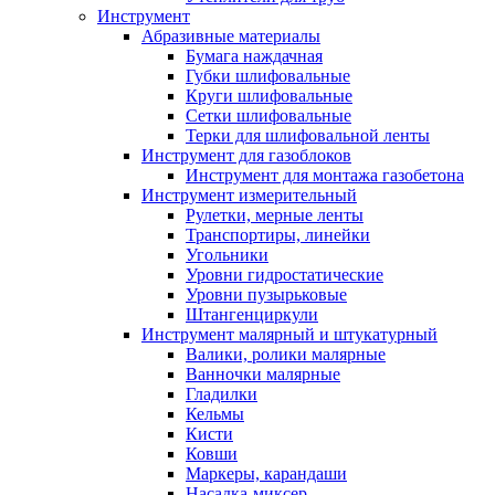
Инструмент
Абразивные материалы
Бумага наждачная
Губки шлифовальные
Круги шлифовальные
Сетки шлифовальные
Терки для шлифовальной ленты
Инструмент для газоблоков
Инструмент для монтажа газобетона
Инструмент измерительный
Рулетки, мерные ленты
Транспортиры, линейки
Угольники
Уровни гидростатические
Уровни пузырьковые
Штангенциркули
Инструмент малярный и штукатурный
Валики, ролики малярные
Ванночки малярные
Гладилки
Кельмы
Кисти
Ковши
Маркеры, карандаши
Насадка-миксер