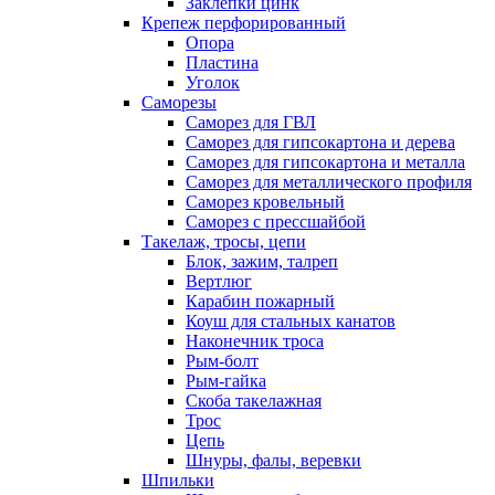
Заклепки цинк
Крепеж перфорированный
Опора
Пластина
Уголок
Саморезы
Саморез для ГВЛ
Саморез для гипсокартона и дерева
Саморез для гипсокартона и металла
Саморез для металлического профиля
Саморез кровельный
Саморез с прессшайбой
Такелаж, тросы, цепи
Блок, зажим, талреп
Вертлюг
Карабин пожарный
Коуш для стальных канатов
Наконечник троса
Рым-болт
Рым-гайка
Скоба такелажная
Трос
Цепь
Шнуры, фалы, веревки
Шпильки