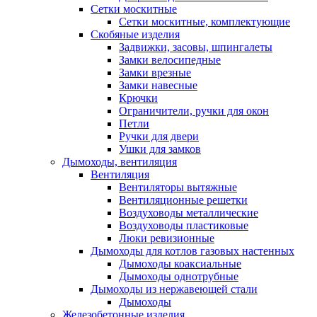
Сетки москитные
Сетки москитные, комплектующие
Скобяные изделия
Задвижки, засовы, шпингалеты
Замки велосипедные
Замки врезные
Замки навесные
Крючки
Ограничители, ручки для окон
Петли
Ручки для двери
Ушки для замков
Дымоходы, вентиляция
Вентиляция
Вентиляторы вытяжные
Вентиляционные решетки
Воздуховоды металлические
Воздуховоды пластиковые
Люки ревизионные
Дымоходы для котлов газовых настенных
Дымоходы коаксиальные
Дымоходы однотрубные
Дымоходы из нержавеющей стали
Дымоходы
Железобетонные изделия