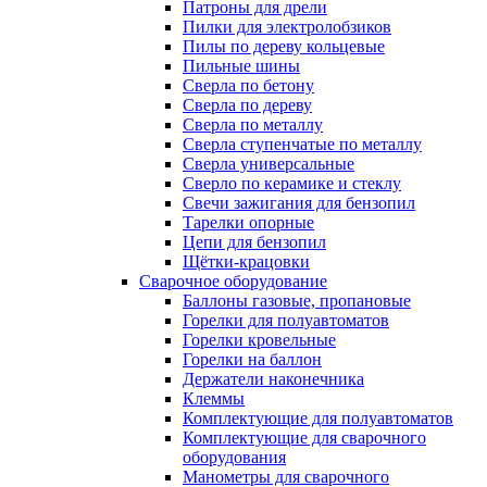
Патроны для дрели
Пилки для электролобзиков
Пилы по дереву кольцевые
Пильные шины
Сверла по бетону
Сверла по дереву
Сверла по металлу
Сверла ступенчатые по металлу
Сверла универсальные
Сверло по керамике и стеклу
Свечи зажигания для бензопил
Тарелки опорные
Цепи для бензопил
Щётки-крацовки
Сварочное оборудование
Баллоны газовые, пропановые
Горелки для полуавтоматов
Горелки кровельные
Горелки на баллон
Держатели наконечника
Клеммы
Комплектующие для полуавтоматов
Комплектующие для сварочного
оборудования
Манометры для сварочного