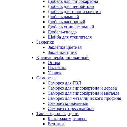
Дюбель для гипсокартона
Дюбель для пенобетона
Дюбель для теплоизоляции
Дюбель рамный
Дюбель распорный
Дюбель универсальный
Дюбель-гвоздь
Шайба для утеплителя
Заклепки
Заклепка цветная
Заклепки цинк
Крепеж перфорированный
Опора
Пластина
Уголок
Саморезы
Саморез для ГВЛ
Саморез для гипсокартона и дерева
Саморез для гипсокартона и металла
Саморез для металлического профиля
Саморез кровельный
Саморез с прессшайбой
Такелаж, тросы, цепи
Блок, зажим, талреп
Вертлюг