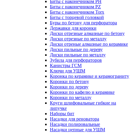
Биты с наконечником PH
Биты с наконечником PZ
Биты с наконечником Torx
Биты с торцевой головкой
Буры по бетону для перфоратора
Державки для коронки
Диски отрезные алмазные по бетону
Диски отрезные по металлу
Диски отреные алмазные по керамике
Диски пильные по дереву
Диски пильные по металлу
Зубила для перфораторов
Канистры ГСМ
Ключи для УШМ
Коронка по керамике и керамограниту
Коронки по бетону
Коронки по дереву
Коронки по кафелю и керамике
Коронки по металлу
Круги шлифовальные гибкие на
липучке
Наборы бит
Насадки для реноватора
Насадки полировальные
Насадки цепные для УШМ