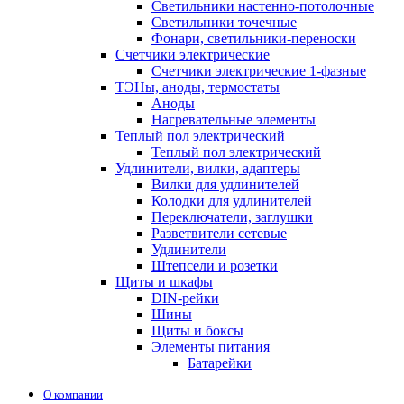
Светильники настенно-потолочные
Светильники точечные
Фонари, светильники-переноски
Счетчики электрические
Счетчики электрические 1-фазные
ТЭНы, аноды, термостаты
Аноды
Нагревательные элементы
Теплый пол электрический
Теплый пол электрический
Удлинители, вилки, адаптеры
Вилки для удлинителей
Колодки для удлинителей
Переключатели, заглушки
Разветвители сетевые
Удлинители
Штепсели и розетки
Щиты и шкафы
DIN-рейки
Шины
Щиты и боксы
Элементы питания
Батарейки
О компании