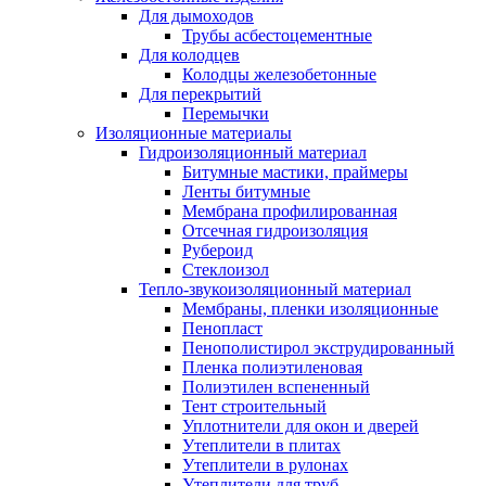
Для дымоходов
Трубы асбестоцементные
Для колодцев
Колодцы железобетонные
Для перекрытий
Перемычки
Изоляционные материалы
Гидроизоляционный материал
Битумные мастики, праймеры
Ленты битумные
Мембрана профилированная
Отсечная гидроизоляция
Рубероид
Стеклоизол
Тепло-звукоизоляционный материал
Мембраны, пленки изоляционные
Пенопласт
Пенополистирол экструдированный
Пленка полиэтиленовая
Полиэтилен вспененный
Тент строительный
Уплотнители для окон и дверей
Утеплители в плитах
Утеплители в рулонах
Утеплители для труб