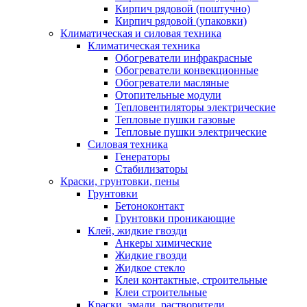
Кирпич рядовой (поштучно)
Кирпич рядовой (упаковки)
Климатическая и силовая техника
Климатическая техника
Обогреватели инфракрасные
Обогреватели конвекционные
Обогреватели масляные
Отопительные модули
Тепловентиляторы электрические
Тепловые пушки газовые
Тепловые пушки электрические
Силовая техника
Генераторы
Стабилизаторы
Краски, грунтовки, пены
Грунтовки
Бетоноконтакт
Грунтовки проникающие
Клей, жидкие гвозди
Анкеры химические
Жидкие гвозди
Жидкое стекло
Клеи контактные, строительные
Клеи строительные
Краски, эмали, растворители