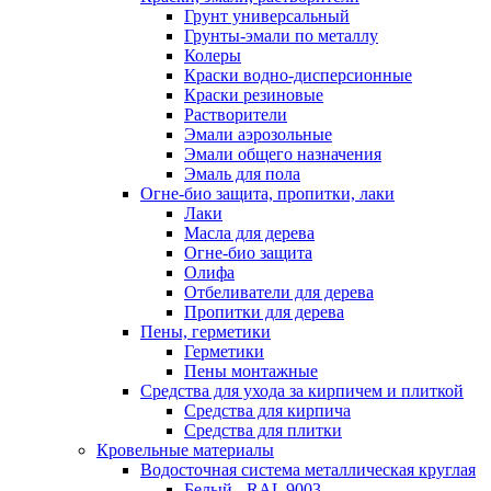
Грунт универсальный
Грунты-эмали по металлу
Колеры
Краски водно-дисперсионные
Краски резиновые
Растворители
Эмали аэрозольные
Эмали общего назначения
Эмаль для пола
Огне-био защита, пропитки, лаки
Лаки
Масла для дерева
Огне-био защита
Олифа
Отбеливатели для дерева
Пропитки для дерева
Пены, герметики
Герметики
Пены монтажные
Средства для ухода за кирпичем и плиткой
Средства для кирпича
Средства для плитки
Кровельные материалы
Водосточная система металлическая круглая
Белый - RAL 9003