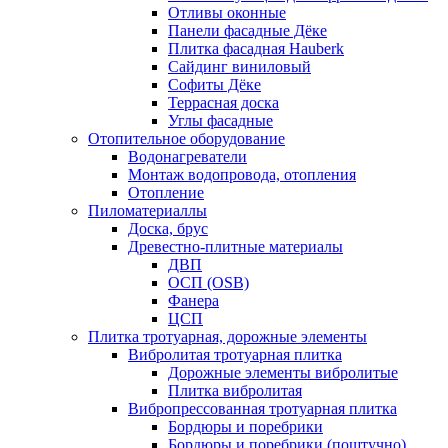
Отливы оконные
Панели фасадные Дёке
Плитка фасадная Hauberk
Сайдинг виниловый
Софиты Дёке
Террасная доска
Углы фасадные
Отопительное оборудование
Водонагреватели
Монтаж водопровода, отопления
Отопление
Пиломатериаллы
Доска, брус
Древестно-плитные материалы
ДВП
ОСП (OSB)
Фанера
ЦСП
Плитка тротуарная, дорожные элементы
Вибролитая тротуарная плитка
Дорожные элементы вибролитые
Плитка вибролитая
Вибропрессованная тротуарная плитка
Бордюры и поребрики
Бордюры и поребрики (поштучно)