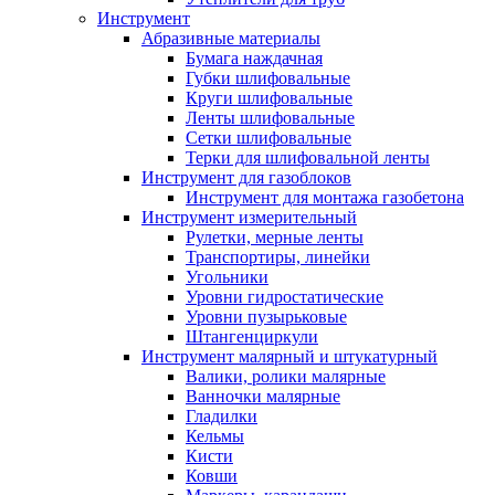
Инструмент
Абразивные материалы
Бумага наждачная
Губки шлифовальные
Круги шлифовальные
Ленты шлифовальные
Сетки шлифовальные
Терки для шлифовальной ленты
Инструмент для газоблоков
Инструмент для монтажа газобетона
Инструмент измерительный
Рулетки, мерные ленты
Транспортиры, линейки
Угольники
Уровни гидростатические
Уровни пузырьковые
Штангенциркули
Инструмент малярный и штукатурный
Валики, ролики малярные
Ванночки малярные
Гладилки
Кельмы
Кисти
Ковши