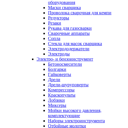
оборудования
Маски сварщика
Проволока сварочная для кемпи
Редукторы
Резаки
Рукава для газосварки
Сварочные аппараты
Сопла
Стекла для масок сварщика
Электрододержатели
Электроды
Электро- и бензоинструмент
Бетоносмесители
Болгарки
Гайковерты
Дрели
Дрели-шуруповерты
Компрессоры
Краскопульты
Лобзики
Миксеры
Мойки высокого давления,
комплектующие
Наборы электроинструмента
Отбойные молотки