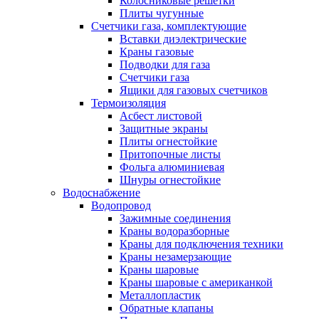
Колосниковые решетки
Плиты чугунные
Счетчики газа, комплектующие
Вставки диэлектрические
Краны газовые
Подводки для газа
Счетчики газа
Ящики для газовых счетчиков
Термоизоляция
Асбест листовой
Защитные экраны
Плиты огнестойкие
Притопочные листы
Фольга алюминиевая
Шнуры огнестойкие
Водоснабжение
Водопровод
Зажимные соединения
Краны водоразборные
Краны для подключения техники
Краны незамерзающие
Краны шаровые
Краны шаровые с американкой
Металлопластик
Обратные клапаны