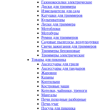
Газонокосилки электрические
Диски для триммера
Измельчители для сада
Катушки для триммеров
Культиваторы
Лески для триммера
Мотоблоки
Мотобуры
Ремни для триммеров
Садовые пылесосы, воздуходувки
Свечи зажигания для триммеров
Триммеры бензиновые
Триммеры электрические
Товары для пикника
Аксессуары для гриля
Аксессуары для тандыров
Жаровни
Казаны
Коптильни
Костровые чаши
Котелки, чайники, треноги
Мангалы
Печи походные разборные
Печи-учаг
Посуда для пикника