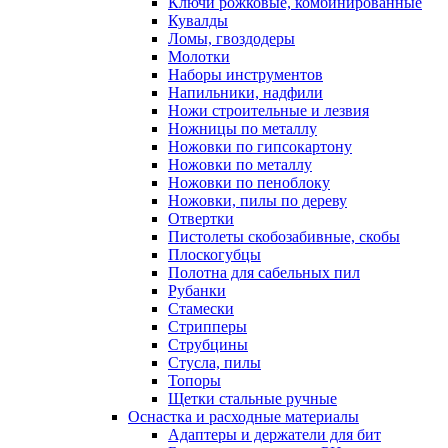
Ключи рожковые, комбинированные
Кувалды
Ломы, гвоздодеры
Молотки
Наборы инструментов
Напильники, надфили
Ножи строительные и лезвия
Ножницы по металлу
Ножовки по гипсокартону
Ножовки по металлу
Ножовки по пеноблоку
Ножовки, пилы по дереву
Отвертки
Пистолеты скобозабивные, скобы
Плоскогубцы
Полотна для сабельных пил
Рубанки
Стамески
Стрипперы
Струбцины
Стусла, пилы
Топоры
Щетки стальные ручные
Оснастка и расходные материалы
Адаптеры и держатели для бит