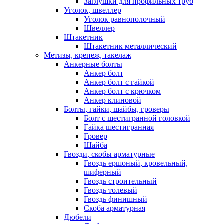
Заглушки для профильных труб
Уголок, швеллер
Уголок равнополочный
Швеллер
Штакетник
Штакетник металлический
Метизы, крепеж, такелаж
Анкерные болты
Анкер болт
Анкер болт с гайкой
Анкер болт с крючком
Анкер клиновой
Болты, гайки, шайбы, гроверы
Болт c шестигранной головкой
Гайка шестигранная
Гровер
Шайба
Гвозди, скобы арматурные
Гвоздь ершоный, кровельный,
шиферный
Гвоздь строительный
Гвоздь толевый
Гвоздь финишный
Скоба арматурная
Дюбели