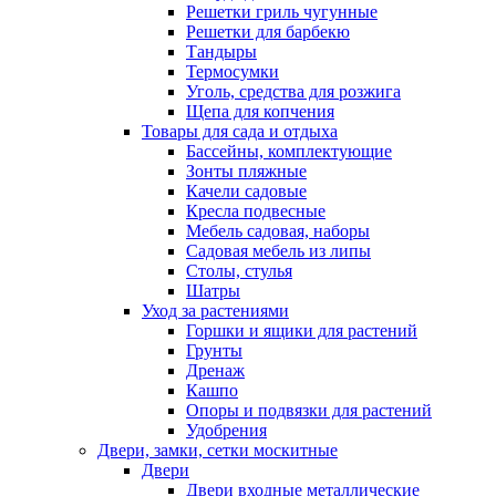
Решетки гриль чугунные
Решетки для барбекю
Тандыры
Термосумки
Уголь, средства для розжига
Щепа для копчения
Товары для сада и отдыха
Бассейны, комплектующие
Зонты пляжные
Качели садовые
Кресла подвесные
Мебель садовая, наборы
Садовая мебель из липы
Столы, стулья
Шатры
Уход за растениями
Горшки и ящики для растений
Грунты
Дренаж
Кашпо
Опоры и подвязки для растений
Удобрения
Двери, замки, сетки москитные
Двери
Двери входные металлические