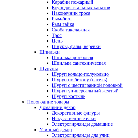
Карабин пожарный
Коуш для стальных канатов
Наконечник троса
Рым-болт
Рым-гайка
Скоба такелажная
Трос
Цепь
Шнуры, фалы, веревки
Шпильки
Шпилька резьбовая
Шпилька сантехническая
Шурупы
Шуруп кольцо-полукольцо
Шуруп по бетону (нагель)
Шуруп с шестигранной головкой
Шуруп универсальный желтый
Шуруп-костыль
Новогодние товары
Домашний декор
Декоративные фигуры
Искусственные ёлки
Электрогирлянды домашние
Уличный декор
Электрогирлянды для улиц