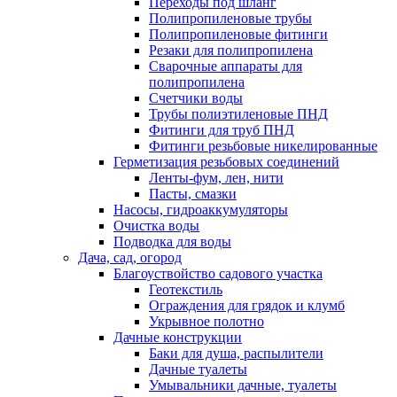
Переходы под шланг
Полипропиленовые трубы
Полипропиленовые фитинги
Резаки для полипропилена
Сварочные аппараты для
полипропилена
Счетчики воды
Трубы полиэтиленовые ПНД
Фитинги для труб ПНД
Фитинги резьбовые никелированные
Герметизация резьбовых соединений
Ленты-фум, лен, нити
Пасты, смазки
Насосы, гидроаккумуляторы
Очистка воды
Подводка для воды
Дача, сад, огород
Благоуствойство садового участка
Геотекстиль
Ограждения для грядок и клумб
Укрывное полотно
Дачные конструкции
Баки для душа, распылители
Дачные туалеты
Умывальники дачные, туалеты