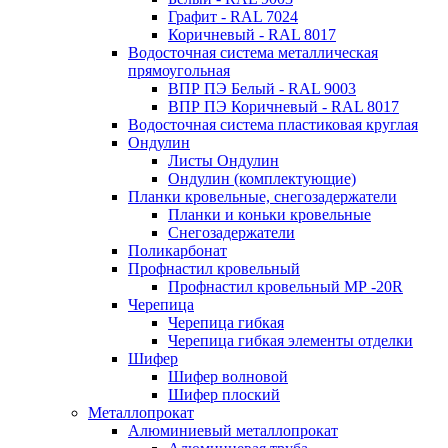
Графит - RAL 7024
Коричневый - RAL 8017
Водосточная система металлическая
прямоугольная
ВПР ПЭ Белый - RAL 9003
ВПР ПЭ Коричневый - RAL 8017
Водосточная система пластиковая круглая
Ондулин
Листы Ондулин
Ондулин (комплектующие)
Планки кровельные, снегозадержатели
Планки и коньки кровельные
Снегозадержатели
Поликарбонат
Профнастил кровельный
Профнастил кровельный МР -20R
Черепица
Черепица гибкая
Черепица гибкая элементы отделки
Шифер
Шифер волновой
Шифер плоский
Металлопрокат
Алюминиевый металлопрокат