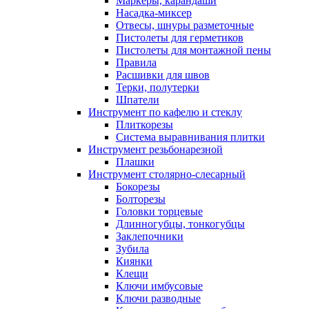
Маркеры, карандаши
Насадка-миксер
Отвесы, шнуры разметочные
Пистолеты для герметиков
Пистолеты для монтажной пены
Правила
Расшивки для швов
Терки, полутерки
Шпатели
Инструмент по кафелю и стеклу
Плиткорезы
Система выравнивания плитки
Инструмент резьбонарезной
Плашки
Инструмент столярно-слесарный
Бокорезы
Болторезы
Головки торцевые
Длинногубцы, тонкогубцы
Заклепочники
Зубила
Киянки
Клещи
Ключи имбусовые
Ключи разводные