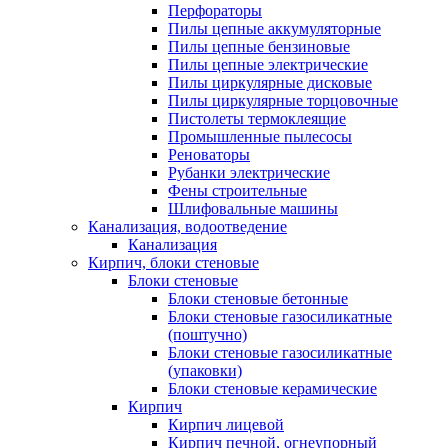
Перфораторы
Пилы цепные аккумуляторные
Пилы цепные бензиновые
Пилы цепные электрические
Пилы циркулярные дисковые
Пилы циркулярные торцовочные
Пистолеты термоклеящие
Промышленные пылесосы
Реноваторы
Рубанки электрические
Фены строительные
Шлифовальные машины
Канализация, водоотведение
Канализация
Кирпич, блоки стеновые
Блоки стеновые
Блоки стеновые бетонные
Блоки стеновые газосиликатные
(поштучно)
Блоки стеновые газосиликатные
(упаковки)
Блоки стеновые керамические
Кирпич
Кирпич лицевой
Кирпич печной, огнеупорный