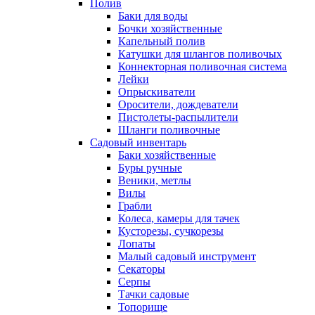
Полив
Баки для воды
Бочки хозяйственные
Капельный полив
Катушки для шлангов поливочых
Коннекторная поливочная система
Лейки
Опрыскиватели
Оросители, дождеватели
Пистолеты-распылители
Шланги поливочные
Садовый инвентарь
Баки хозяйственные
Буры ручные
Веники, метлы
Вилы
Грабли
Колеса, камеры для тачек
Кусторезы, сучкорезы
Лопаты
Малый садовый инструмент
Секаторы
Серпы
Тачки садовые
Топорище