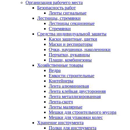
Организация рабочего места
Безопасность работ
Ленты сигнальные
Лестницы, стремянки
Лестницы секционные
Стремянки
Средства индивидуальной защиты
Каски защитные, щитки
Маски и респираторы
Очки, наушники, наколенники
Перчатки, рукавицы
Плащи, комбинезоны
Хозяйственные товары
Ведра
Емкости строительные
Контейнеры
Лента алюминиевая
Лента клейкая двусторонняя
Лента металлизированная
Лента-скотч
Ленты малярные
Мешки для строительного мусора
Мешки для упаковки колес
Хранение инструмента
Полки для инструмента