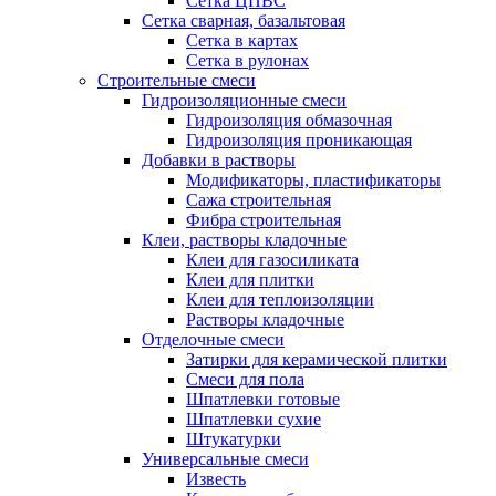
Сетка ЦПВС
Сетка сварная, базальтовая
Сетка в картах
Сетка в рулонах
Строительные смеси
Гидроизоляционные смеси
Гидроизоляция обмазочная
Гидроизоляция проникающая
Добавки в растворы
Модификаторы, пластификаторы
Сажа строительная
Фибра строительная
Клеи, растворы кладочные
Клеи для газосиликата
Клеи для плитки
Клеи для теплоизоляции
Растворы кладочные
Отделочные смеси
Затирки для керамической плитки
Смеси для пола
Шпатлевки готовые
Шпатлевки сухие
Штукатурки
Универсальные смеси
Известь