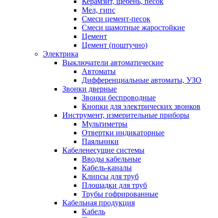
Керамзит, щебень, песок
Мел, гипс
Смеси цемент-песок
Смеси шамотные жаростойкие
Цемент
Цемент (поштучно)
Электрика
Выключатели автоматические
Автоматы
Дифференциальные автоматы, УЗО
Звонки дверные
Звонки беспроводные
Кнопки для электрических звонков
Инструмент, измерительные приборы
Мультиметры
Отвертки индикаторные
Паяльники
Кабеленесущие системы
Вводы кабельные
Кабель-каналы
Клипсы для труб
Площадки для труб
Трубы гофрированные
Кабельная продукция
Кабель