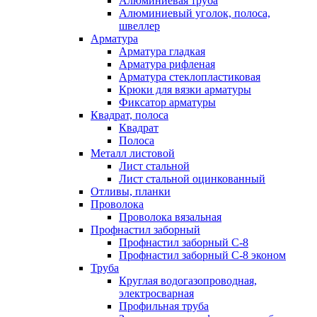
Алюминиевая труба
Алюминиевый уголок, полоса,
швеллер
Арматура
Арматура гладкая
Арматура рифленая
Арматура стеклопластиковая
Крюки для вязки арматуры
Фиксатор арматуры
Квадрат, полоса
Квадрат
Полоса
Металл листовой
Лист стальной
Лист стальной оцинкованный
Отливы, планки
Проволока
Проволока вязальная
Профнастил заборный
Профнастил заборный С-8
Профнастил заборный С-8 эконом
Труба
Круглая водогазопроводная,
электросварная
Профильная труба