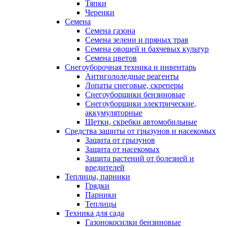
Тяпки
Черенки
Семена
Семена газона
Семена зелени и пряных трав
Семена овощей и бахчевых культур
Семена цветов
Снегоуборочная техника и инвентарь
Антигололедные реагенты
Лопаты снеговые, скреперы
Снегоуборщики бензиновые
Снегоуборщики электрические,
аккумуляторные
Щетки, скребки автомобильные
Средства защиты от грызунов и насекомых
Защита от грызунов
Защита от насекомых
Защита растений от болезней и
вредителей
Теплицы, парники
Грядки
Парники
Теплицы
Техника для сада
Газонокосилки бензиновые