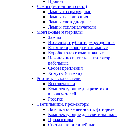
Провод
Лампы (источники света)
Лампы газоразрядные
Лампы накаливания
Лампы светодиодные
Лампы теплоизлучатели
Монтажные материалы
Зажим
Изолента, трубки термоусадочные
Клемники, колодки клеммные
Коробки электромонтажные
Наконечники, гильзы, изоляторы
кабельные
Скобы крепления
Хомуты (стяжки)
Розетки, выключатели
Выключатели
Комплектующие для розеток и
выключателей
Розетки
Светильники, прожекторы
Датчики освещенности, фотореле
Комплектующие для светильников
Прожекторы
Светильники линейные