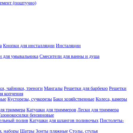
емент (поштучно)
а
Кнопки для инсталляции
Инсталяции
и для умывальника
Смесители для ванны и душа
ки, чайники, треноги
Мангалы
Решетки для барбекю
Решетки
я копчения
вые
Кусторезы, сучкорезы
Баки хозяйственные
Колеса, камеры
ля триммера
Катушки для триммеров
Лески для триммера
Газонокосилки бензиновые
ельный полив
Катушки для шлангов поливочых
Пистолеты-
я, наборы
Шатры
Зонты пляжные
Столы, стулья