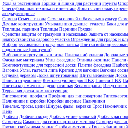
Уход за растениями
Горшки и ящики для растений
Грунты
Опор
Снегоуборочная техника и инвентарь
Лопаты снеговые, скреп
аккумуляторные
Семена
Семена газона
Семена овощей и бахчевых культур
Семе
Дачные конструкции
Умывальники дачные, туалеты
Баки для 
Теплицы, парники
Теплицы
Парники
Грядки
Средства защиты от грызунов и насекомых
Защита от насеком
Благоуствойство садового участка
Ограждения для грядок и кл
Вибропрессованная тротуарная плитка
Плитка вибропрессован
водосточные (поштучно)
Вибролитая тротуарная плитка
Плитка вибролитая
Дорожные э
Фасадные материалы
Углы фасадные
Отливы оконные
Панели 
Комплектующие для террасной доски
Плитка фасадная Hauberk
Вагонка
Углы, галтели липа
Крепеж для вагонки
Вагонка сосн
Отделка деревом
Доска шпунтованная
Щиты мебельные
Доска 
Панели отделочные
Комплектующие для ПВХ
Панели ПВХ
Па
Плитка керамическая, декоративная
Керамогранит
Искусственн
Террасная доска, комплектующие
Гипсокартон, профили
Профили для гипсокартона
Гипсокарто
Наличники и коробки
Коробки дверные
Наличники
Такелаж, тросы, цепи
Шнуры, фалы, веревки
Трос
Наконечник 
Цепь
Дюбели
Дюбель-гвоздь
Дюбель универсальный
Дюбель распо
Саморезы
Саморез для гипсокартона и металла
Саморез для гип
Гвозди, скобы арматурные
Скоба арматурная
Гвоздь финишный