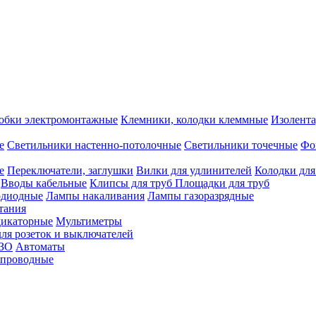
обки электромонтажные
Клемники, колодки клеммные
Изолента
е
Светильники настенно-потолочные
Светильники точечные
Фо
е
Переключатели, заглушки
Вилки для удлинителей
Колодки для
Вводы кабельные
Клипсы для труб
Площадки для труб
одиодные
Лампы накаливания
Лампы газоразрядные
тания
дикаторные
Мультиметры
ля розеток и выключателей
УЗО
Автоматы
спроводные