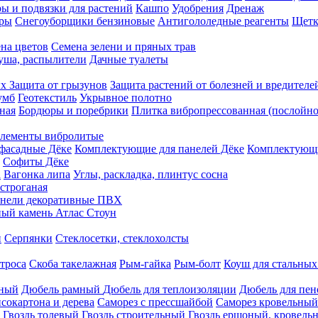
ы и подвязки для растений
Кашпо
Удобрения
Дренаж
еры
Снегоуборщики бензиновые
Антигололедные реагенты
Щетк
на цветов
Семена зелени и пряных трав
душа, распылители
Дачные туалеты
ых
Защита от грызунов
Защита растений от болезней и вредителе
умб
Геотекстиль
Укрывное полотно
ная
Бордюры и поребрики
Плитка вибропрессованная (послойно
лементы вибролитые
фасадные Дёке
Комплектующие для панелей Дёке
Комплектующи
Софиты Дёке
а
Вагонка липа
Углы, раскладка, плинтус сосна
строганая
нели декоративные ПВХ
ый камень Атлас Стоун
н
Серпянки
Стеклосетки, стеклохолсты
троса
Скоба такелажная
Рым-гайка
Рым-болт
Коуш для стальных
рный
Дюбель рамный
Дюбель для теплоизоляции
Дюбель для пен
сокартона и дерева
Саморез с прессшайбой
Саморез кровельный
Гвоздь толевый
Гвоздь строительный
Гвоздь ершоный, кровел