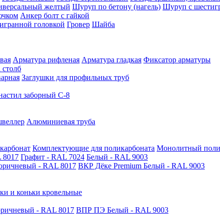
иверсальный желтый
Шуруп по бетону (нагель)
Шуруп с шестиг
ючком
Анкер болт с гайкой
тигранной головкой
Гровер
Шайба
вая
Арматура рифленая
Арматура гладкая
Фиксатор арматуры
 столб
варная
Заглушки для профильных труб
астил заборный С-8
швеллер
Алюминиевая труба
карбонат
Комплектующие для поликарбоната
Монолитный поли
 8017
Графит - RAL 7024
Белый - RAL 9003
оричневый - RAL 8017
ВКР Дёке Premium Белый - RAL 9003
ки и коньки кровельные
ричневый - RAL 8017
ВПР ПЭ Белый - RAL 9003