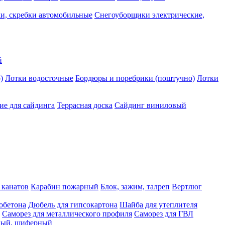
и, скребки автомобильные
Снегоуборщики электрические,
й
)
Лотки водосточные
Бордюры и поребрики (поштучно)
Лотки
е для сайдинга
Террасная доска
Сайдинг виниловый
 канатов
Карабин пожарный
Блок, зажим, талреп
Вертлюг
обетона
Дюбель для гипсокартона
Шайба для утеплителя
Саморез для металлического профиля
Саморез для ГВЛ
ьный, шиферный