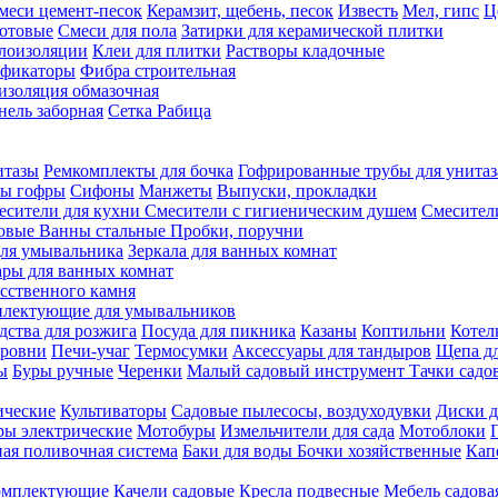
меси цемент-песок
Керамзит, щебень, песок
Известь
Мел, гипс
Ц
отовые
Смеси для пола
Затирки для керамической плитки
плоизоляции
Клеи для плитки
Растворы кладочные
ификаторы
Фибра строительная
изоляция обмазочная
нель заборная
Сетка Рабица
итазы
Ремкомплекты для бочка
Гофрированные трубы для унитаз
бы гофры
Сифоны
Манжеты
Выпуски, прокладки
есители для кухни
Смесители с гигиеническим душем
Смесител
ловые
Ванны стальные
Пробки, поручни
ля умывальника
Зеркала для ванных комнат
ары для ванных комнат
сственного камня
лектующие для умывальников
едства для розжига
Посуда для пикника
Казаны
Коптильни
Котел
ровни
Печи-учаг
Термосумки
Аксессуары для тандыров
Щепа дл
ы
Буры ручные
Черенки
Малый садовый инструмент
Тачки садо
ические
Культиваторы
Садовые пылесосы, воздуходувки
Диски д
ы электрические
Мотобуры
Измельчители для сада
Мотоблоки
ая поливочная система
Баки для воды
Бочки хозяйственные
Кап
комплектующие
Качели садовые
Кресла подвесные
Мебель садова