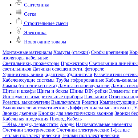
Сантехника
Сетка
Строительные смеси
Электрика
Новогодние товары
Монтажные материалы
Хомуты (стяжки)
Скобы крепления
Кор
изоляторы кабельные
Светильники, прожекторы
Прожекторы
Светильники линейны
светильников
Датчики освещенности, фотореле
Удлинители, вилки, адаптеры
Удлинители
Разветвители сетевы
Кабеленесущие системы
Трубы гофрированные
Кабель-каналы
Лампы (источники света)
Лампы теплоизлучатели
Лампы свет
Щиты и шкафы
Щиты и боксы
Шины
DIN-рейки
Элементы пи
Инструмент, измерительные приборы
Паяльники
Отвертки ин
Розетки, выключатели
Выключатели
Розетки
Комплектующие д
Выключатели автоматические
Дифференциальные автоматы, 
Звонки дверные
Кнопки для электрических звонков
Звонки бе
Кабельная продукция
Провод
Кабель
ТЭНы, аноды, термостаты
Аноды
Нагревательные элементы
Счетчики электрические
Счетчики электрические 1-фазные
Теплый пол электрический
Теплый пол электрический