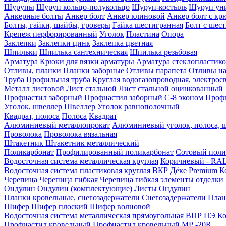
Шурупы
Шуруп кольцо-полукольцо
Шуруп-костыль
Шуруп ун
Анкерные болты
Анкер болт
Анкер клиновой
Анкер болт с кр
Болты, гайки, шайбы, гроверы
Гайка шестигранная
Болт c шес
Крепеж перфорированный
Уголок
Пластина
Опора
Заклепки
Заклепки цинк
Заклепка цветная
Шпильки
Шпилька сантехническая
Шпилька резьбовая
Арматура
Крюки для вязки арматуры
Арматура стеклопластико
Отливы, планки
Планки заборные
Отливы парапета
Отливы на
Труба
Профильная труба
Круглая водогазопроводная, электрос
Металл листовой
Лист стальной
Лист стальной оцинкованный
Профнастил заборный
Профнастил заборный С-8 эконом
Профн
Уголок, швеллер
Швеллер
Уголок равнополочный
Квадрат, полоса
Полоса
Квадрат
Алюминиевый металлопрокат
Алюминиевый уголок, полоса, 
Проволока
Проволока вязальная
Штакетник
Штакетник металлический
Поликарбонат
Профилированный поликарбонат
Сотовый поли
Водосточная система металлическая круглая
Коричневый - RAL
Водосточная система пластиковая круглая
ВКР Дёке Premium К
Черепица
Черепица гибкая
Черепица гибкая элементы отделки
Ондулин
Ондулин (комплектующие)
Листы Ондулин
Планки кровельные, снегозадержатели
Снегозадержатели
План
Шифер
Шифер плоский
Шифер волновой
Водосточная система металлическая прямоугольная
ВПР ПЭ Ко
Профнастил кровельный
Профнастил кровельный МР -20R