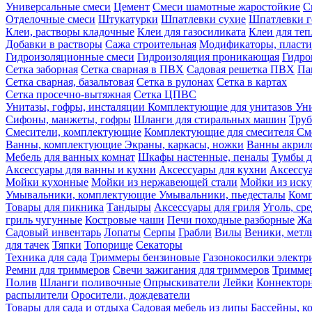
Универсальные смеси
Цемент
Смеси шамотные жаростойкие
С
Отделочные смеси
Штукатурки
Шпатлевки сухие
Шпатлевки г
Клеи, растворы кладочные
Клеи для газосиликата
Клеи для те
Добавки в растворы
Сажа строительная
Модификаторы, пласт
Гидроизоляционные смеси
Гидроизоляция проникающая
Гидро
Сетка заборная
Сетка сварная в ПВХ
Садовая решетка ПВХ
Па
Сетка сварная, базальтовая
Сетка в рулонах
Сетка в картах
Сетка просечно-вытяжная
Сетка ЦПВС
Унитазы, гофры, инсталяции
Комплектующие для унитазов
Ун
Сифоны, манжеты, гофры
Шланги для стиральных машин
Тру
Смесители, комплектующие
Комплектующие для смесителя
См
Ванны, комплектующие
Экраны, каркасы, ножки
Ванны акри
Мебель для ванных комнат
Шкафы настенные, пеналы
Тумбы д
Аксессуары для ванны и кухни
Аксессуары для кухни
Аксессу
Мойки кухонные
Мойки из нержавеющей стали
Мойки из иску
Умывальники, комплектующие
Умывальники, пьедесталы
Комп
Товары для пикника
Тандыры
Аксессуары для гриля
Уголь, ср
гриль чугунные
Костровые чаши
Печи походные разборные
Жа
Садовый инвентарь
Лопаты
Серпы
Грабли
Вилы
Веники, метл
для тачек
Тяпки
Топорище
Секаторы
Техника для сада
Триммеры бензиновые
Газонокосилки электр
Ремни для триммеров
Свечи зажигания для триммеров
Триммер
Полив
Шланги поливочные
Опрыскиватели
Лейки
Коннекторн
распылители
Оросители, дождеватели
Товары для сада и отдыха
Садовая мебель из липы
Бассейны, 