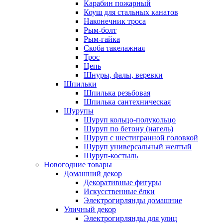
Карабин пожарный
Коуш для стальных канатов
Наконечник троса
Рым-болт
Рым-гайка
Скоба такелажная
Трос
Цепь
Шнуры, фалы, веревки
Шпильки
Шпилька резьбовая
Шпилька сантехническая
Шурупы
Шуруп кольцо-полукольцо
Шуруп по бетону (нагель)
Шуруп с шестигранной головкой
Шуруп универсальный желтый
Шуруп-костыль
Новогодние товары
Домашний декор
Декоративные фигуры
Искусственные ёлки
Электрогирлянды домашние
Уличный декор
Электрогирлянды для улиц