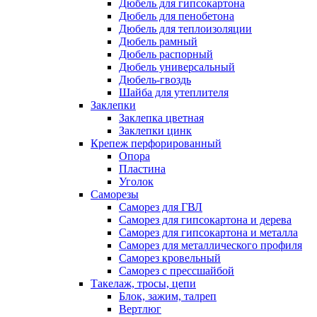
Дюбель для гипсокартона
Дюбель для пенобетона
Дюбель для теплоизоляции
Дюбель рамный
Дюбель распорный
Дюбель универсальный
Дюбель-гвоздь
Шайба для утеплителя
Заклепки
Заклепка цветная
Заклепки цинк
Крепеж перфорированный
Опора
Пластина
Уголок
Саморезы
Саморез для ГВЛ
Саморез для гипсокартона и дерева
Саморез для гипсокартона и металла
Саморез для металлического профиля
Саморез кровельный
Саморез с прессшайбой
Такелаж, тросы, цепи
Блок, зажим, талреп
Вертлюг