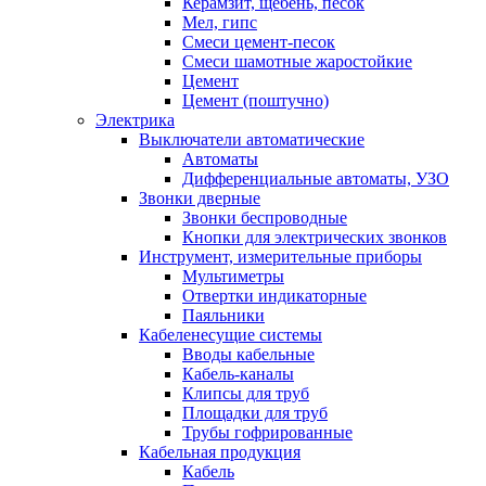
Керамзит, щебень, песок
Мел, гипс
Смеси цемент-песок
Смеси шамотные жаростойкие
Цемент
Цемент (поштучно)
Электрика
Выключатели автоматические
Автоматы
Дифференциальные автоматы, УЗО
Звонки дверные
Звонки беспроводные
Кнопки для электрических звонков
Инструмент, измерительные приборы
Мультиметры
Отвертки индикаторные
Паяльники
Кабеленесущие системы
Вводы кабельные
Кабель-каналы
Клипсы для труб
Площадки для труб
Трубы гофрированные
Кабельная продукция
Кабель