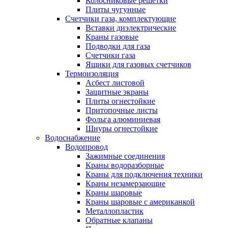
Колосниковые решетки
Плиты чугунные
Счетчики газа, комплектующие
Вставки диэлектрические
Краны газовые
Подводки для газа
Счетчики газа
Ящики для газовых счетчиков
Термоизоляция
Асбест листовой
Защитные экраны
Плиты огнестойкие
Притопочные листы
Фольга алюминиевая
Шнуры огнестойкие
Водоснабжение
Водопровод
Зажимные соединения
Краны водоразборные
Краны для подключения техники
Краны незамерзающие
Краны шаровые
Краны шаровые с американкой
Металлопластик
Обратные клапаны