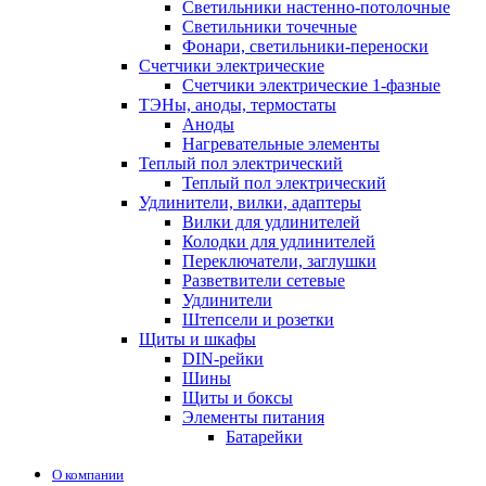
Светильники настенно-потолочные
Светильники точечные
Фонари, светильники-переноски
Счетчики электрические
Счетчики электрические 1-фазные
ТЭНы, аноды, термостаты
Аноды
Нагревательные элементы
Теплый пол электрический
Теплый пол электрический
Удлинители, вилки, адаптеры
Вилки для удлинителей
Колодки для удлинителей
Переключатели, заглушки
Разветвители сетевые
Удлинители
Штепсели и розетки
Щиты и шкафы
DIN-рейки
Шины
Щиты и боксы
Элементы питания
Батарейки
О компании