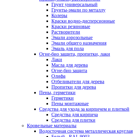
Грунт универсальный
Грунты-эмали по металлу
Колеры
Краски водно-дисперсионные
Краски резиновые
Растворители
Эмали аэрозольные
Эмали общего назначения
Эмаль для пола
Огне-био защита, пропитки, лаки
Лаки
Масла для дерева
Огне-био защита
Олифа
Отбеливатели для дерева
Пропитки для дерева
Пены, герметики
Герметики
Пены монтажные
Средства для ухода за кирпичем и плиткой
Средства для кирпича
Средства для плитки
Кровельные материалы
Водосточная система металлическая круглая
Белый - RAL 9003