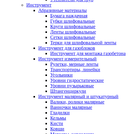
Инструмент
Абразивные материалы
Бумага наждачная
Губки шлифовальные
Круги шлифовальные
Ленты шлифовальные
Сетки шлифовальные
Терки для шлифовальной ленты
Инструмент для газоблоков
Инструмент для монтажа газобетона
Инструмент измерительный
Рулетки, мерные ленты
Транспортиры, линейки
Угольники
Уровни гидростатические
Уровни пузырьковые
Штангенциркули
Инструмент малярный и штукатурный
Валики, ролики малярные
Ванночки малярные
Гладилки
Кельмы
Кисти
Ковши