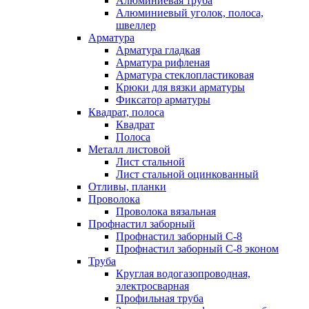
Алюминиевая труба
Алюминиевый уголок, полоса,
швеллер
Арматура
Арматура гладкая
Арматура рифленая
Арматура стеклопластиковая
Крюки для вязки арматуры
Фиксатор арматуры
Квадрат, полоса
Квадрат
Полоса
Металл листовой
Лист стальной
Лист стальной оцинкованный
Отливы, планки
Проволока
Проволока вязальная
Профнастил заборный
Профнастил заборный С-8
Профнастил заборный С-8 эконом
Труба
Круглая водогазопроводная,
электросварная
Профильная труба