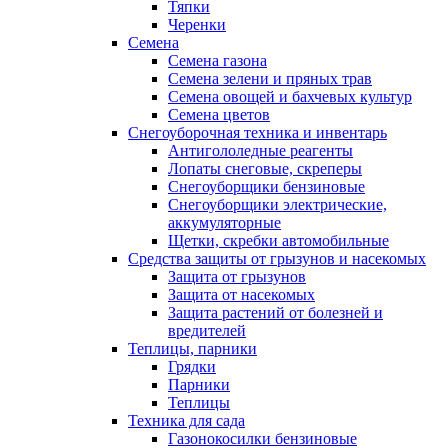
Тяпки
Черенки
Семена
Семена газона
Семена зелени и пряных трав
Семена овощей и бахчевых культур
Семена цветов
Снегоуборочная техника и инвентарь
Антигололедные реагенты
Лопаты снеговые, скреперы
Снегоуборщики бензиновые
Снегоуборщики электрические,
аккумуляторные
Щетки, скребки автомобильные
Средства защиты от грызунов и насекомых
Защита от грызунов
Защита от насекомых
Защита растений от болезней и
вредителей
Теплицы, парники
Грядки
Парники
Теплицы
Техника для сада
Газонокосилки бензиновые