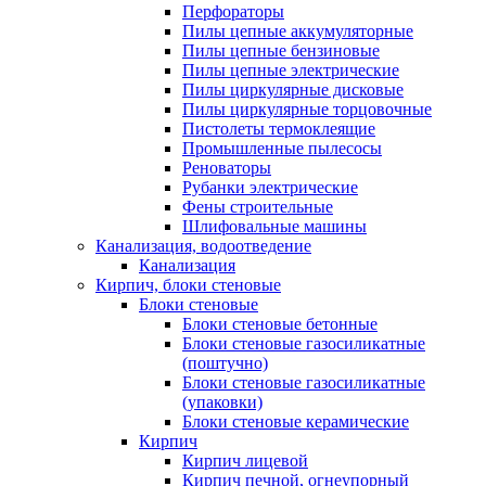
Перфораторы
Пилы цепные аккумуляторные
Пилы цепные бензиновые
Пилы цепные электрические
Пилы циркулярные дисковые
Пилы циркулярные торцовочные
Пистолеты термоклеящие
Промышленные пылесосы
Реноваторы
Рубанки электрические
Фены строительные
Шлифовальные машины
Канализация, водоотведение
Канализация
Кирпич, блоки стеновые
Блоки стеновые
Блоки стеновые бетонные
Блоки стеновые газосиликатные
(поштучно)
Блоки стеновые газосиликатные
(упаковки)
Блоки стеновые керамические
Кирпич
Кирпич лицевой
Кирпич печной, огнеупорный