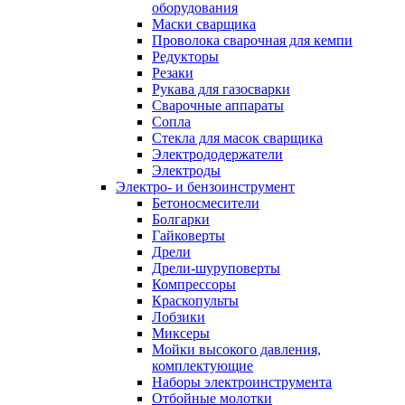
оборудования
Маски сварщика
Проволока сварочная для кемпи
Редукторы
Резаки
Рукава для газосварки
Сварочные аппараты
Сопла
Стекла для масок сварщика
Электрододержатели
Электроды
Электро- и бензоинструмент
Бетоносмесители
Болгарки
Гайковерты
Дрели
Дрели-шуруповерты
Компрессоры
Краскопульты
Лобзики
Миксеры
Мойки высокого давления,
комплектующие
Наборы электроинструмента
Отбойные молотки