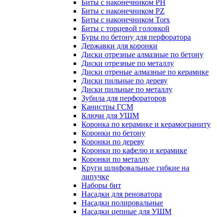
Биты с наконечником PH
Биты с наконечником PZ
Биты с наконечником Torx
Биты с торцевой головкой
Буры по бетону для перфоратора
Державки для коронки
Диски отрезные алмазные по бетону
Диски отрезные по металлу
Диски отреные алмазные по керамике
Диски пильные по дереву
Диски пильные по металлу
Зубила для перфораторов
Канистры ГСМ
Ключи для УШМ
Коронка по керамике и керамограниту
Коронки по бетону
Коронки по дереву
Коронки по кафелю и керамике
Коронки по металлу
Круги шлифовальные гибкие на
липучке
Наборы бит
Насадки для реноватора
Насадки полировальные
Насадки цепные для УШМ