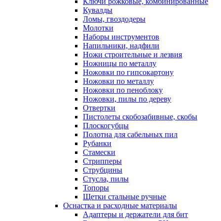
Ключи рожковые, комбинированные
Кувалды
Ломы, гвоздодеры
Молотки
Наборы инструментов
Напильники, надфили
Ножи строительные и лезвия
Ножницы по металлу
Ножовки по гипсокартону
Ножовки по металлу
Ножовки по пеноблоку
Ножовки, пилы по дереву
Отвертки
Пистолеты скобозабивные, скобы
Плоскогубцы
Полотна для сабельных пил
Рубанки
Стамески
Стрипперы
Струбцины
Стусла, пилы
Топоры
Щетки стальные ручные
Оснастка и расходные материалы
Адаптеры и держатели для бит