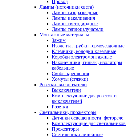
Провод
Лампы (источники света)
Лампы газоразрядные
Лампы накаливания
Лампы светодиодные
Лампы теплоизлучатели
Монтажные материалы
Зажим
Изолента, трубки термоусадочные
Клемники, колодки клеммные
Коробки электромонтажные
Наконечники, гильзы, изоляторы
кабельные
Скобы крепления
Хомуты (стяжки)
Розетки, выключатели
Выключатели
Комплектующие для розеток и
выключателей
Розетки
Светильники, прожекторы
Датчики освещенности, фотореле
Комплектующие для светильников
Прожекторы
Светильники линейные