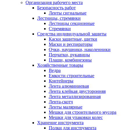
Организация рабочего места
Безопасность работ
Ленты сигнальные
Лестницы, стремянки
Лестницы секционные
Стремянки
Средства индивидуальной защиты
Каски защитные, щитки
Маски и респираторы
Очки, наушники, наколенники
Перчатки, рукавицы
Плащи, комбинезоны
Хозяйственные товары
Ведра
Емкости строительные
Контейнеры
Лента алюминиевая
Лента клейкая двусторонняя
Лента металлизированная
Лента-скотч
Ленты малярные
Мешки для строительного мусора
Мешки для упаковки колес
Хранение инструмента
Полки для инструмента