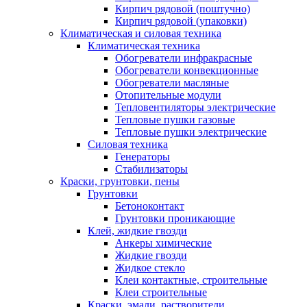
Кирпич рядовой (поштучно)
Кирпич рядовой (упаковки)
Климатическая и силовая техника
Климатическая техника
Обогреватели инфракрасные
Обогреватели конвекционные
Обогреватели масляные
Отопительные модули
Тепловентиляторы электрические
Тепловые пушки газовые
Тепловые пушки электрические
Силовая техника
Генераторы
Стабилизаторы
Краски, грунтовки, пены
Грунтовки
Бетоноконтакт
Грунтовки проникающие
Клей, жидкие гвозди
Анкеры химические
Жидкие гвозди
Жидкое стекло
Клеи контактные, строительные
Клеи строительные
Краски, эмали, растворители