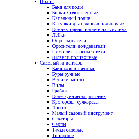
Полив
Баки для воды
Бочки хозяйственные
Капельный полив
Катушки для шлангов поливочых
Коннекторная поливочная система
Лейки
Опрыскиватели
Оросители, дождеватели
Пистолеты-распылители
Шланги поливочные
Садовый инвентарь
Баки хозяйственные
Буры ручные
Веники, метлы
Вилы
Грабли
Колеса, камеры для тачек
Кусторезы, сучкорезы
Лопаты
Малый садовый инструмент
Секаторы
Серпы
Тачки садовые
Топорище