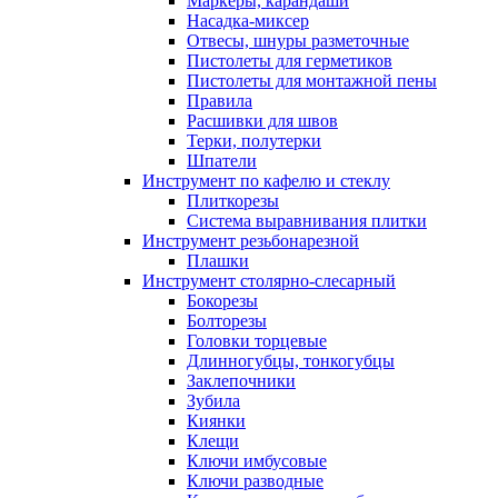
Маркеры, карандаши
Насадка-миксер
Отвесы, шнуры разметочные
Пистолеты для герметиков
Пистолеты для монтажной пены
Правила
Расшивки для швов
Терки, полутерки
Шпатели
Инструмент по кафелю и стеклу
Плиткорезы
Система выравнивания плитки
Инструмент резьбонарезной
Плашки
Инструмент столярно-слесарный
Бокорезы
Болторезы
Головки торцевые
Длинногубцы, тонкогубцы
Заклепочники
Зубила
Киянки
Клещи
Ключи имбусовые
Ключи разводные