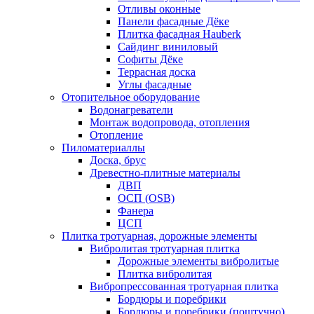
Отливы оконные
Панели фасадные Дёке
Плитка фасадная Hauberk
Сайдинг виниловый
Софиты Дёке
Террасная доска
Углы фасадные
Отопительное оборудование
Водонагреватели
Монтаж водопровода, отопления
Отопление
Пиломатериаллы
Доска, брус
Древестно-плитные материалы
ДВП
ОСП (OSB)
Фанера
ЦСП
Плитка тротуарная, дорожные элементы
Вибролитая тротуарная плитка
Дорожные элементы вибролитые
Плитка вибролитая
Вибропрессованная тротуарная плитка
Бордюры и поребрики
Бордюры и поребрики (поштучно)