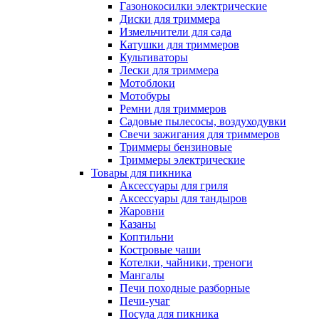
Газонокосилки электрические
Диски для триммера
Измельчители для сада
Катушки для триммеров
Культиваторы
Лески для триммера
Мотоблоки
Мотобуры
Ремни для триммеров
Садовые пылесосы, воздуходувки
Свечи зажигания для триммеров
Триммеры бензиновые
Триммеры электрические
Товары для пикника
Аксессуары для гриля
Аксессуары для тандыров
Жаровни
Казаны
Коптильни
Костровые чаши
Котелки, чайники, треноги
Мангалы
Печи походные разборные
Печи-учаг
Посуда для пикника