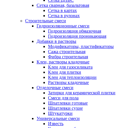
Сетка ЦПВС
Сетка сварная, базальтовая
Сетка в картах
Сетка в рулонах
Строительные смеси
Гидроизоляционные смеси
Гидроизоляция обмазочная
Гидроизоляция проникающая
Добавки в растворы
Модификаторы, пластификаторы
Сажа строительная
Фибра строительная
Клеи, растворы кладочные
Клеи для газосиликата
Клеи для плитки
Клеи для теплоизоляции
Растворы кладочные
Отделочные смеси
Затирки для керамической плитки
Смеси для пола
Шпатлевки готовые
Шпатлевки сухие
Штукатурки
Универсальные смеси
Известь