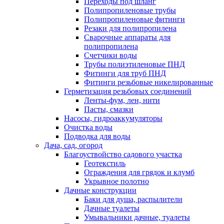
Переходы под шланг
Полипропиленовые трубы
Полипропиленовые фитинги
Резаки для полипропилена
Сварочные аппараты для
полипропилена
Счетчики воды
Трубы полиэтиленовые ПНД
Фитинги для труб ПНД
Фитинги резьбовые никелированные
Герметизация резьбовых соединений
Ленты-фум, лен, нити
Пасты, смазки
Насосы, гидроаккумуляторы
Очистка воды
Подводка для воды
Дача, сад, огород
Благоуствойство садового участка
Геотекстиль
Ограждения для грядок и клумб
Укрывное полотно
Дачные конструкции
Баки для душа, распылители
Дачные туалеты
Умывальники дачные, туалеты