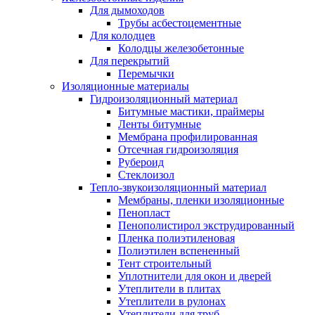
Для дымоходов
Трубы асбестоцементные
Для колодцев
Колодцы железобетонные
Для перекрытий
Перемычки
Изоляционные материалы
Гидроизоляционный материал
Битумные мастики, праймеры
Ленты битумные
Мембрана профилированная
Отсечная гидроизоляция
Рубероид
Стеклоизол
Тепло-звукоизоляционный материал
Мембраны, пленки изоляционные
Пенопласт
Пенополистирол экструдированный
Пленка полиэтиленовая
Полиэтилен вспененный
Тент строительный
Уплотнители для окон и дверей
Утеплители в плитах
Утеплители в рулонах
Утеплители для труб