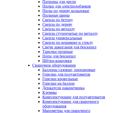
Патроны для дрели
Пилки для электролобзиков
Пилы по дереву кольцевые
Пильные шины
Сверла по бетону
Сверла по дереву
Сверла по металлу
Сверла ступенчатые по металлу
Сверла универсальные
Сверло по керамике и стеклу
Свечи зажигания для бензопил
Тарелки опорные
Цепи для бензопил
Щётки-крацовки
Сварочное оборудование
Баллоны газовые, пропановые
Горелки для полуавтоматов
Горелки кровельные
Горелки на баллон
Держатели наконечника
Клеммы
Комплектующие для полуавтоматов
Комплектующие для сварочного
оборудования
Манометры для сварочного