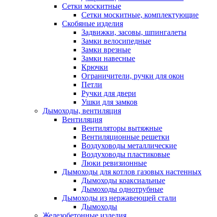
Сетки москитные
Сетки москитные, комплектующие
Скобяные изделия
Задвижки, засовы, шпингалеты
Замки велосипедные
Замки врезные
Замки навесные
Крючки
Ограничители, ручки для окон
Петли
Ручки для двери
Ушки для замков
Дымоходы, вентиляция
Вентиляция
Вентиляторы вытяжные
Вентиляционные решетки
Воздуховоды металлические
Воздуховоды пластиковые
Люки ревизионные
Дымоходы для котлов газовых настенных
Дымоходы коаксиальные
Дымоходы однотрубные
Дымоходы из нержавеющей стали
Дымоходы
Железобетонные изделия