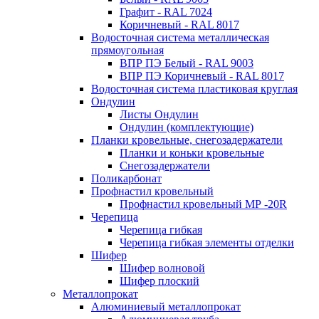
Графит - RAL 7024
Коричневый - RAL 8017
Водосточная система металлическая
прямоугольная
ВПР ПЭ Белый - RAL 9003
ВПР ПЭ Коричневый - RAL 8017
Водосточная система пластиковая круглая
Ондулин
Листы Ондулин
Ондулин (комплектующие)
Планки кровельные, снегозадержатели
Планки и коньки кровельные
Снегозадержатели
Поликарбонат
Профнастил кровельный
Профнастил кровельный МР -20R
Черепица
Черепица гибкая
Черепица гибкая элементы отделки
Шифер
Шифер волновой
Шифер плоский
Металлопрокат
Алюминиевый металлопрокат