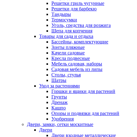
Решетки гриль чугунные
Решетки для барбекю
Тандыры
Термосумки
Уголь, средства для розжига
Щепа для копчения
Товары для сада и отдыха
Бассейны, комплектующие
Зонты пляжные
Качели садовые
Кресла подвесные
Мебель садовая, наборы
Садовая мебель из липы
Столы, стулья
Шатры
Уход за растениями
Горшки и ящики для растений
Грунты
Дренаж
Кашпо
Опоры и подвязки для растений
Удобрения
Двери, замки, сетки москитные
Двери
Двери входные металлические