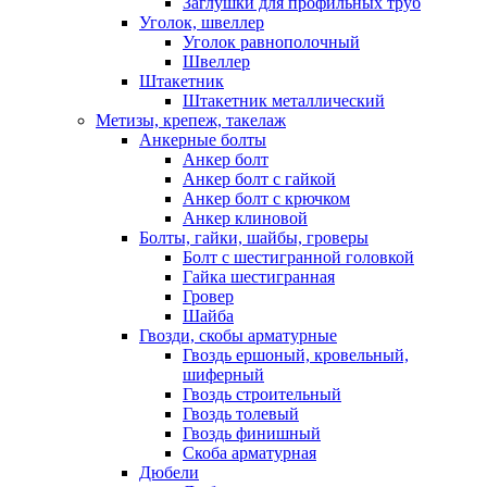
Заглушки для профильных труб
Уголок, швеллер
Уголок равнополочный
Швеллер
Штакетник
Штакетник металлический
Метизы, крепеж, такелаж
Анкерные болты
Анкер болт
Анкер болт с гайкой
Анкер болт с крючком
Анкер клиновой
Болты, гайки, шайбы, гроверы
Болт c шестигранной головкой
Гайка шестигранная
Гровер
Шайба
Гвозди, скобы арматурные
Гвоздь ершоный, кровельный,
шиферный
Гвоздь строительный
Гвоздь толевый
Гвоздь финишный
Скоба арматурная
Дюбели