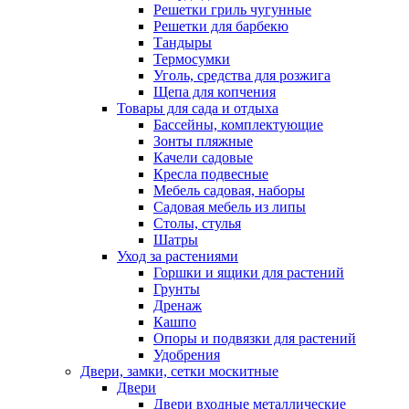
Решетки гриль чугунные
Решетки для барбекю
Тандыры
Термосумки
Уголь, средства для розжига
Щепа для копчения
Товары для сада и отдыха
Бассейны, комплектующие
Зонты пляжные
Качели садовые
Кресла подвесные
Мебель садовая, наборы
Садовая мебель из липы
Столы, стулья
Шатры
Уход за растениями
Горшки и ящики для растений
Грунты
Дренаж
Кашпо
Опоры и подвязки для растений
Удобрения
Двери, замки, сетки москитные
Двери
Двери входные металлические