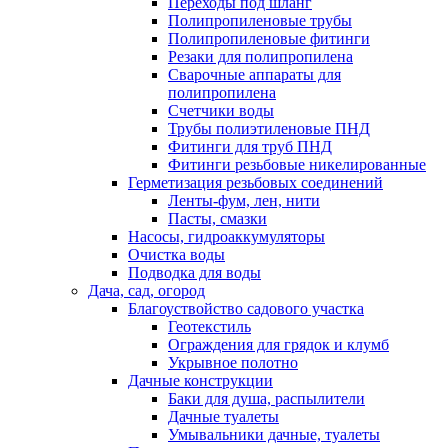
Переходы под шланг
Полипропиленовые трубы
Полипропиленовые фитинги
Резаки для полипропилена
Сварочные аппараты для
полипропилена
Счетчики воды
Трубы полиэтиленовые ПНД
Фитинги для труб ПНД
Фитинги резьбовые никелированные
Герметизация резьбовых соединений
Ленты-фум, лен, нити
Пасты, смазки
Насосы, гидроаккумуляторы
Очистка воды
Подводка для воды
Дача, сад, огород
Благоуствойство садового участка
Геотекстиль
Ограждения для грядок и клумб
Укрывное полотно
Дачные конструкции
Баки для душа, распылители
Дачные туалеты
Умывальники дачные, туалеты