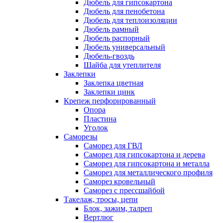
Дюбель для гипсокартона
Дюбель для пенобетона
Дюбель для теплоизоляции
Дюбель рамный
Дюбель распорный
Дюбель универсальный
Дюбель-гвоздь
Шайба для утеплителя
Заклепки
Заклепка цветная
Заклепки цинк
Крепеж перфорированный
Опора
Пластина
Уголок
Саморезы
Саморез для ГВЛ
Саморез для гипсокартона и дерева
Саморез для гипсокартона и металла
Саморез для металлического профиля
Саморез кровельный
Саморез с прессшайбой
Такелаж, тросы, цепи
Блок, зажим, талреп
Вертлюг