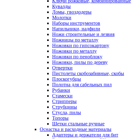
Ключи рожковые, комбинированные
Кувалды
Ломы, гвоздодеры
Молотки
Наборы инструментов
Напильники, надфили
Ножи строительные и лезвия
Ножницы по металлу
Ножовки по гипсокартону
Ножовки по металлу
Ножовки по пеноблоку
Ножовки, пилы по дереву
Отвертки
Пистолеты скобозабивные, скобы
Плоскогубцы
Полотна для сабельных пил
Рубанки
Стамески
Стрипперы
Струбцины
Стусла, пилы
Топоры
Щетки стальные ручные
Оснастка и расходные материалы
Адаптеры и держатели для бит