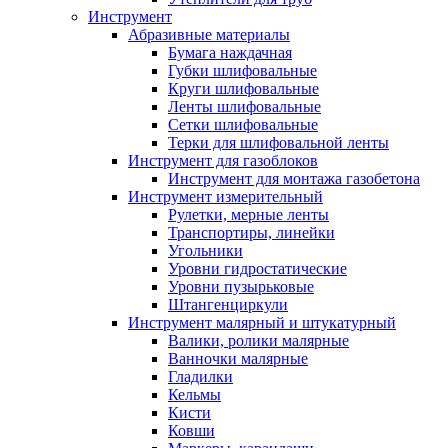
Инструмент
Абразивные материалы
Бумага наждачная
Губки шлифовальные
Круги шлифовальные
Ленты шлифовальные
Сетки шлифовальные
Терки для шлифовальной ленты
Инструмент для газоблоков
Инструмент для монтажа газобетона
Инструмент измерительный
Рулетки, мерные ленты
Транспортиры, линейки
Угольники
Уровни гидростатические
Уровни пузырьковые
Штангенциркули
Инструмент малярный и штукатурный
Валики, ролики малярные
Ванночки малярные
Гладилки
Кельмы
Кисти
Ковши