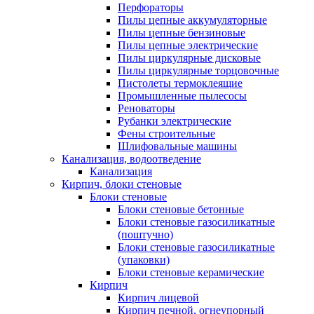
Перфораторы
Пилы цепные аккумуляторные
Пилы цепные бензиновые
Пилы цепные электрические
Пилы циркулярные дисковые
Пилы циркулярные торцовочные
Пистолеты термоклеящие
Промышленные пылесосы
Реноваторы
Рубанки электрические
Фены строительные
Шлифовальные машины
Канализация, водоотведение
Канализация
Кирпич, блоки стеновые
Блоки стеновые
Блоки стеновые бетонные
Блоки стеновые газосиликатные
(поштучно)
Блоки стеновые газосиликатные
(упаковки)
Блоки стеновые керамические
Кирпич
Кирпич лицевой
Кирпич печной, огнеупорный