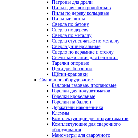
Патроны для дрели
Пилки для электролобзиков
Пилы по дереву кольцевые
Пильные шины
Сверла по бетону
Сверла по дереву
Сверла по металлу
Сверла ступенчатые по металлу
Сверла универсальные
Сверло по керамике и стеклу
Свечи зажигания для бензопил
Тарелки опорные
Цепи для бензопил
Щётки-крацовки
Сварочное оборудование
Баллоны газовые, пропановые
Горелки для полуавтоматов
Горелки кровельные
Горелки на баллон
Держатели наконечника
Клеммы
Комплектующие для полуавтоматов
Комплектующие для сварочного
оборудования
Манометры для сварочного