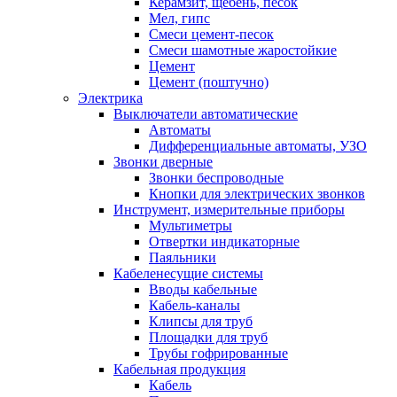
Керамзит, щебень, песок
Мел, гипс
Смеси цемент-песок
Смеси шамотные жаростойкие
Цемент
Цемент (поштучно)
Электрика
Выключатели автоматические
Автоматы
Дифференциальные автоматы, УЗО
Звонки дверные
Звонки беспроводные
Кнопки для электрических звонков
Инструмент, измерительные приборы
Мультиметры
Отвертки индикаторные
Паяльники
Кабеленесущие системы
Вводы кабельные
Кабель-каналы
Клипсы для труб
Площадки для труб
Трубы гофрированные
Кабельная продукция
Кабель