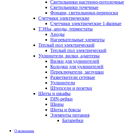
Светильники настенно-потолочные
Светильники точечные
Фонари, светильники-переноски
Счетчики электрические
Счетчики электрические 1-фазные
ТЭНы, аноды, термостаты
Аноды
Нагревательные элементы
Теплый пол электрический
Теплый пол электрический
Удлинители, вилки, адаптеры
Вилки для удлинителей
Колодки для удлинителей
Переключатели, заглушки
Разветвители сетевые
Удлинители
Штепсели и розетки
Щиты и шкафы
DIN-рейки
Шины
Щиты и боксы
Элементы питания
Батарейки
О компании