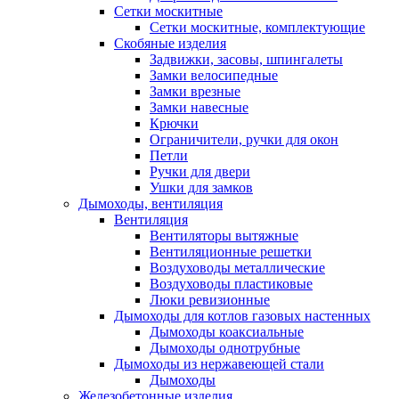
Сетки москитные
Сетки москитные, комплектующие
Скобяные изделия
Задвижки, засовы, шпингалеты
Замки велосипедные
Замки врезные
Замки навесные
Крючки
Ограничители, ручки для окон
Петли
Ручки для двери
Ушки для замков
Дымоходы, вентиляция
Вентиляция
Вентиляторы вытяжные
Вентиляционные решетки
Воздуховоды металлические
Воздуховоды пластиковые
Люки ревизионные
Дымоходы для котлов газовых настенных
Дымоходы коаксиальные
Дымоходы однотрубные
Дымоходы из нержавеющей стали
Дымоходы
Железобетонные изделия