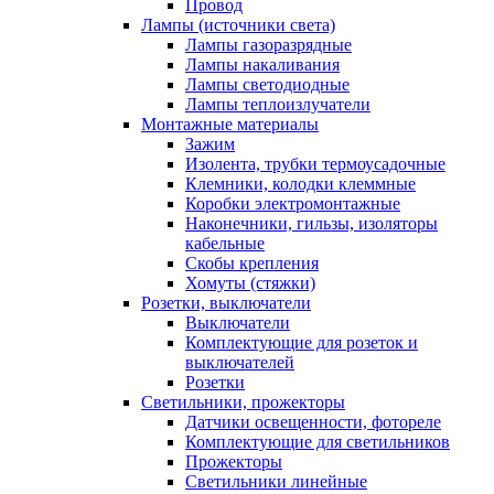
Провод
Лампы (источники света)
Лампы газоразрядные
Лампы накаливания
Лампы светодиодные
Лампы теплоизлучатели
Монтажные материалы
Зажим
Изолента, трубки термоусадочные
Клемники, колодки клеммные
Коробки электромонтажные
Наконечники, гильзы, изоляторы
кабельные
Скобы крепления
Хомуты (стяжки)
Розетки, выключатели
Выключатели
Комплектующие для розеток и
выключателей
Розетки
Светильники, прожекторы
Датчики освещенности, фотореле
Комплектующие для светильников
Прожекторы
Светильники линейные