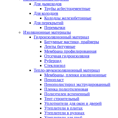
Для дымоходов
Трубы асбестоцементные
Для колодцев
Колодцы железобетонные
Для перекрытий
Перемычки
Изоляционные материалы
Гидроизоляционный материал
Битумные мастики, праймеры
Ленты битумные
Мембрана профилированная
Отсечная гидроизоляция
Рубероид
Стеклоизол
Тепло-звукоизоляционный материал
Мембраны, пленки изоляционные
Пенопласт
Пенополистирол экструдированный
Пленка полиэтиленовая
Полиэтилен вспененный
Тент строительный
Уплотнители для окон и дверей
Утеплители в плитах
Утеплители в рулонах
Утеплители для труб