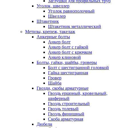
Заглушки для профильных труб
Уголок, швеллер
Уголок равнополочный
Швеллер
Штакетник
Штакетник металлический
Метизы, крепеж, такелаж
Анкерные болты
Анкер болт
Анкер болт с гайкой
Анкер болт с крючком
Анкер клиновой
Болты, гайки, шайбы, гроверы
Болт c шестигранной головкой
Гайка шестигранная
Гровер
Шайба
Гвозди, скобы арматурные
Гвоздь ершоный, кровельный,
шиферный
Гвоздь строительный
Гвоздь толевый
Гвоздь финишный
Скоба арматурная
Дюбели