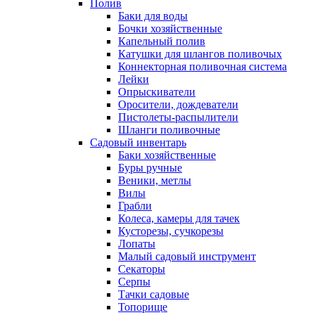
Полив
Баки для воды
Бочки хозяйственные
Капельный полив
Катушки для шлангов поливочых
Коннекторная поливочная система
Лейки
Опрыскиватели
Оросители, дождеватели
Пистолеты-распылители
Шланги поливочные
Садовый инвентарь
Баки хозяйственные
Буры ручные
Веники, метлы
Вилы
Грабли
Колеса, камеры для тачек
Кусторезы, сучкорезы
Лопаты
Малый садовый инструмент
Секаторы
Серпы
Тачки садовые
Топорище