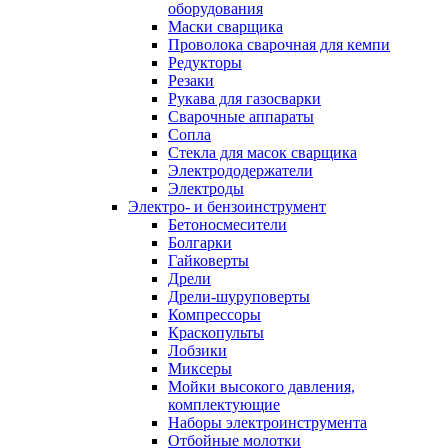
оборудования
Маски сварщика
Проволока сварочная для кемпи
Редукторы
Резаки
Рукава для газосварки
Сварочные аппараты
Сопла
Стекла для масок сварщика
Электрододержатели
Электроды
Электро- и бензоинструмент
Бетоносмесители
Болгарки
Гайковерты
Дрели
Дрели-шуруповерты
Компрессоры
Краскопульты
Лобзики
Миксеры
Мойки высокого давления,
комплектующие
Наборы электроинструмента
Отбойные молотки