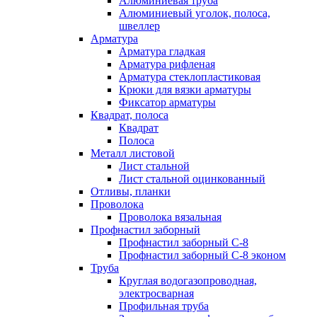
Алюминиевая труба
Алюминиевый уголок, полоса,
швеллер
Арматура
Арматура гладкая
Арматура рифленая
Арматура стеклопластиковая
Крюки для вязки арматуры
Фиксатор арматуры
Квадрат, полоса
Квадрат
Полоса
Металл листовой
Лист стальной
Лист стальной оцинкованный
Отливы, планки
Проволока
Проволока вязальная
Профнастил заборный
Профнастил заборный С-8
Профнастил заборный С-8 эконом
Труба
Круглая водогазопроводная,
электросварная
Профильная труба