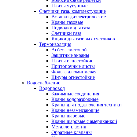
Колосниковые решетки
Плиты чугунные
Счетчики газа, комплектующие
Вставки диэлектрические
Краны газовые
Подводки для газа
Счетчики газа
Ящики для газовых счетчиков
Термоизоляция
Асбест листовой
Защитные экраны
Плиты огнестойкие
Притопочные листы
Фольга алюминиевая
Шнуры огнестойкие
Водоснабжение
Водопровод
Зажимные соединения
Краны водоразборные
Краны для подключения техники
Краны незамерзающие
Краны шаровые
Краны шаровые с американкой
Металлопластик
Обратные клапаны