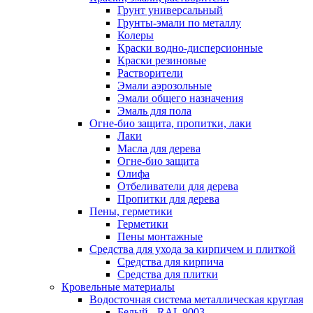
Грунт универсальный
Грунты-эмали по металлу
Колеры
Краски водно-дисперсионные
Краски резиновые
Растворители
Эмали аэрозольные
Эмали общего назначения
Эмаль для пола
Огне-био защита, пропитки, лаки
Лаки
Масла для дерева
Огне-био защита
Олифа
Отбеливатели для дерева
Пропитки для дерева
Пены, герметики
Герметики
Пены монтажные
Средства для ухода за кирпичем и плиткой
Средства для кирпича
Средства для плитки
Кровельные материалы
Водосточная система металлическая круглая
Белый - RAL 9003