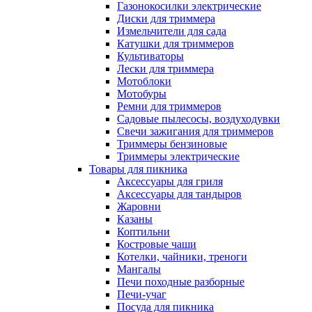
Газонокосилки электрические
Диски для триммера
Измельчители для сада
Катушки для триммеров
Культиваторы
Лески для триммера
Мотоблоки
Мотобуры
Ремни для триммеров
Садовые пылесосы, воздуходувки
Свечи зажигания для триммеров
Триммеры бензиновые
Триммеры электрические
Товары для пикника
Аксессуары для гриля
Аксессуары для тандыров
Жаровни
Казаны
Коптильни
Костровые чаши
Котелки, чайники, треноги
Мангалы
Печи походные разборные
Печи-учаг
Посуда для пикника