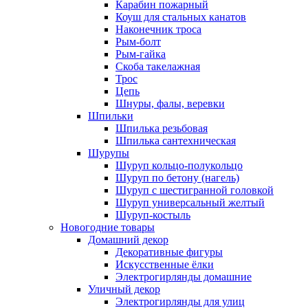
Карабин пожарный
Коуш для стальных канатов
Наконечник троса
Рым-болт
Рым-гайка
Скоба такелажная
Трос
Цепь
Шнуры, фалы, веревки
Шпильки
Шпилька резьбовая
Шпилька сантехническая
Шурупы
Шуруп кольцо-полукольцо
Шуруп по бетону (нагель)
Шуруп с шестигранной головкой
Шуруп универсальный желтый
Шуруп-костыль
Новогодние товары
Домашний декор
Декоративные фигуры
Искусственные ёлки
Электрогирлянды домашние
Уличный декор
Электрогирлянды для улиц