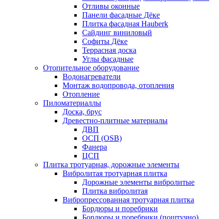
Отливы оконные
Панели фасадные Дёке
Плитка фасадная Hauberk
Сайдинг виниловый
Софиты Дёке
Террасная доска
Углы фасадные
Отопительное оборудование
Водонагреватели
Монтаж водопровода, отопления
Отопление
Пиломатериаллы
Доска, брус
Древестно-плитные материалы
ДВП
ОСП (OSB)
Фанера
ЦСП
Плитка тротуарная, дорожные элементы
Вибролитая тротуарная плитка
Дорожные элементы вибролитые
Плитка вибролитая
Вибропрессованная тротуарная плитка
Бордюры и поребрики
Бордюры и поребрики (поштучно)