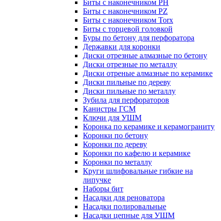
Биты с наконечником PH
Биты с наконечником PZ
Биты с наконечником Torx
Биты с торцевой головкой
Буры по бетону для перфоратора
Державки для коронки
Диски отрезные алмазные по бетону
Диски отрезные по металлу
Диски отреные алмазные по керамике
Диски пильные по дереву
Диски пильные по металлу
Зубила для перфораторов
Канистры ГСМ
Ключи для УШМ
Коронка по керамике и керамограниту
Коронки по бетону
Коронки по дереву
Коронки по кафелю и керамике
Коронки по металлу
Круги шлифовальные гибкие на
липучке
Наборы бит
Насадки для реноватора
Насадки полировальные
Насадки цепные для УШМ