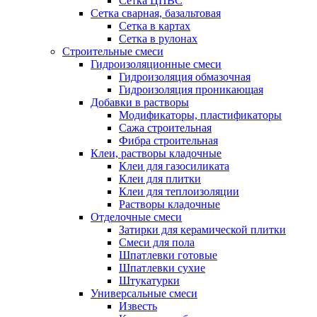
Сетка ЦПВС
Сетка сварная, базальтовая
Сетка в картах
Сетка в рулонах
Строительные смеси
Гидроизоляционные смеси
Гидроизоляция обмазочная
Гидроизоляция проникающая
Добавки в растворы
Модификаторы, пластификаторы
Сажа строительная
Фибра строительная
Клеи, растворы кладочные
Клеи для газосиликата
Клеи для плитки
Клеи для теплоизоляции
Растворы кладочные
Отделочные смеси
Затирки для керамической плитки
Смеси для пола
Шпатлевки готовые
Шпатлевки сухие
Штукатурки
Универсальные смеси
Известь