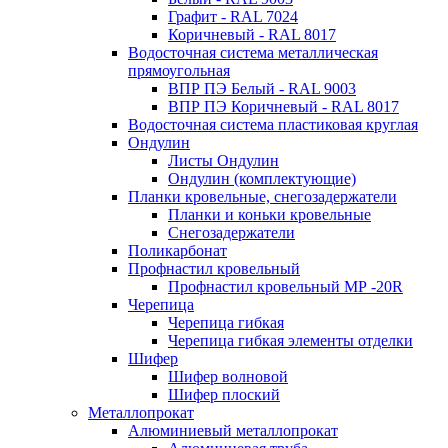
Графит - RAL 7024
Коричневый - RAL 8017
Водосточная система металлическая
прямоугольная
ВПР ПЭ Белый - RAL 9003
ВПР ПЭ Коричневый - RAL 8017
Водосточная система пластиковая круглая
Ондулин
Листы Ондулин
Ондулин (комплектующие)
Планки кровельные, снегозадержатели
Планки и коньки кровельные
Снегозадержатели
Поликарбонат
Профнастил кровельный
Профнастил кровельный МР -20R
Черепица
Черепица гибкая
Черепица гибкая элементы отделки
Шифер
Шифер волновой
Шифер плоский
Металлопрокат
Алюминиевый металлопрокат