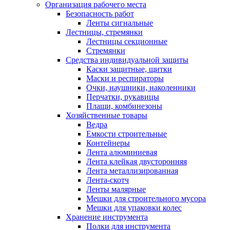
Организация рабочего места
Безопасность работ
Ленты сигнальные
Лестницы, стремянки
Лестницы секционные
Стремянки
Средства индивидуальной защиты
Каски защитные, щитки
Маски и респираторы
Очки, наушники, наколенники
Перчатки, рукавицы
Плащи, комбинезоны
Хозяйственные товары
Ведра
Емкости строительные
Контейнеры
Лента алюминиевая
Лента клейкая двусторонняя
Лента металлизированная
Лента-скотч
Ленты малярные
Мешки для строительного мусора
Мешки для упаковки колес
Хранение инструмента
Полки для инструмента