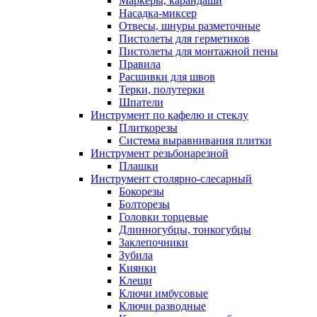
Маркеры, карандаши
Насадка-миксер
Отвесы, шнуры разметочные
Пистолеты для герметиков
Пистолеты для монтажной пены
Правила
Расшивки для швов
Терки, полутерки
Шпатели
Инструмент по кафелю и стеклу
Плиткорезы
Система выравнивания плитки
Инструмент резьбонарезной
Плашки
Инструмент столярно-слесарный
Бокорезы
Болторезы
Головки торцевые
Длинногубцы, тонкогубцы
Заклепочники
Зубила
Киянки
Клещи
Ключи имбусовые
Ключи разводные