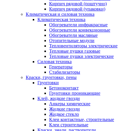
Кирпич рядовой (поштучно)
Кирпич рядовой (упаковки)
Климатическая и силовая техника
Климатическая техника
Обогреватели инфракрасные
Обогреватели конвекционные
Обогреватели масляные
Отопительные модули
Тепловентиляторы электрические
Тепловые пушки газовые
Тепловые пушки электрические
Силовая техника
Генераторы
Стабилизаторы
Краски, грунтовки, пены
Грунтовки
Бетоноконтакт
Грунтовки проникающие
Клей, жидкие гвозди
Анкеры химические
Жидкие гвозди
Жидкое стекло
Клеи контактные, строительные
Клеи строительные
Краски, эмали, растворители