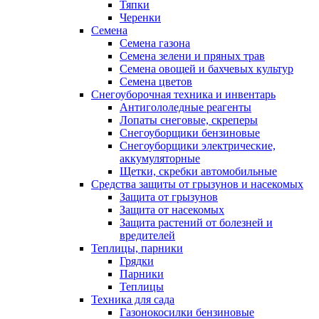
Тяпки
Черенки
Семена
Семена газона
Семена зелени и пряных трав
Семена овощей и бахчевых культур
Семена цветов
Снегоуборочная техника и инвентарь
Антигололедные реагенты
Лопаты снеговые, скреперы
Снегоуборщики бензиновые
Снегоуборщики электрические,
аккумуляторные
Щетки, скребки автомобильные
Средства защиты от грызунов и насекомых
Защита от грызунов
Защита от насекомых
Защита растений от болезней и
вредителей
Теплицы, парники
Грядки
Парники
Теплицы
Техника для сада
Газонокосилки бензиновые