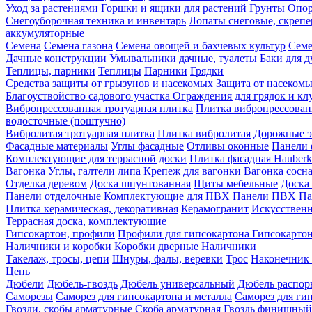
Уход за растениями
Горшки и ящики для растений
Грунты
Опор
Снегоуборочная техника и инвентарь
Лопаты снеговые, скреп
аккумуляторные
Семена
Семена газона
Семена овощей и бахчевых культур
Семе
Дачные конструкции
Умывальники дачные, туалеты
Баки для 
Теплицы, парники
Теплицы
Парники
Грядки
Средства защиты от грызунов и насекомых
Защита от насеком
Благоуствойство садового участка
Ограждения для грядок и кл
Вибропрессованная тротуарная плитка
Плитка вибропрессован
водосточные (поштучно)
Вибролитая тротуарная плитка
Плитка вибролитая
Дорожные э
Фасадные материалы
Углы фасадные
Отливы оконные
Панели 
Комплектующие для террасной доски
Плитка фасадная Hauberk
Вагонка
Углы, галтели липа
Крепеж для вагонки
Вагонка сосн
Отделка деревом
Доска шпунтованная
Щиты мебельные
Доска 
Панели отделочные
Комплектующие для ПВХ
Панели ПВХ
Па
Плитка керамическая, декоративная
Керамогранит
Искусственн
Террасная доска, комплектующие
Гипсокартон, профили
Профили для гипсокартона
Гипсокарто
Наличники и коробки
Коробки дверные
Наличники
Такелаж, тросы, цепи
Шнуры, фалы, веревки
Трос
Наконечник 
Цепь
Дюбели
Дюбель-гвоздь
Дюбель универсальный
Дюбель распо
Саморезы
Саморез для гипсокартона и металла
Саморез для гип
Гвозди, скобы арматурные
Скоба арматурная
Гвоздь финишный