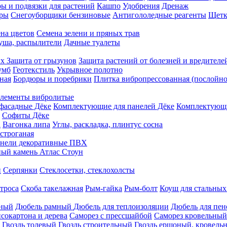
ы и подвязки для растений
Кашпо
Удобрения
Дренаж
еры
Снегоуборщики бензиновые
Антигололедные реагенты
Щетк
на цветов
Семена зелени и пряных трав
душа, распылители
Дачные туалеты
ых
Защита от грызунов
Защита растений от болезней и вредителе
умб
Геотекстиль
Укрывное полотно
ная
Бордюры и поребрики
Плитка вибропрессованная (послойно
лементы вибролитые
фасадные Дёке
Комплектующие для панелей Дёке
Комплектующи
Софиты Дёке
а
Вагонка липа
Углы, раскладка, плинтус сосна
строганая
нели декоративные ПВХ
ый камень Атлас Стоун
н
Серпянки
Стеклосетки, стеклохолсты
троса
Скоба такелажная
Рым-гайка
Рым-болт
Коуш для стальных
рный
Дюбель рамный
Дюбель для теплоизоляции
Дюбель для пен
сокартона и дерева
Саморез с прессшайбой
Саморез кровельный
Гвоздь толевый
Гвоздь строительный
Гвоздь ершоный, кровел