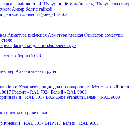
иверсальный желтый
Шуруп по бетону (нагель)
Шуруп с шестиг
ючком
Анкер болт с гайкой
тигранной головкой
Гровер
Шайба
вая
Арматура рифленая
Арматура гладкая
Фиксатор арматуры
 столб
варная
Заглушки для профильных труб
астил заборный С-8
швеллер
Алюминиевая труба
карбонат
Комплектующие для поликарбоната
Монолитный поли
 8017
Графит - RAL 7024
Белый - RAL 9003
оричневый - RAL 8017
ВКР Дёке Premium Белый - RAL 9003
ки и коньки кровельные
ричневый - RAL 8017
ВПР ПЭ Белый - RAL 9003