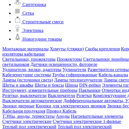
Сантехника
Сетка
Строительные смеси
Электрика
Новогодние товары
Монтажные материалы
Хомуты (стяжки)
Скобы крепления
Кор
изоляторы кабельные
Светильники, прожекторы
Прожекторы
Светильники линейны
светильников
Датчики освещенности, фотореле
Удлинители, вилки, адаптеры
Удлинители
Разветвители сетевы
Кабеленесущие системы
Трубы гофрированные
Кабель-каналы
Лампы (источники света)
Лампы теплоизлучатели
Лампы свет
Щиты и шкафы
Щиты и боксы
Шины
DIN-рейки
Элементы пи
Инструмент, измерительные приборы
Паяльники
Отвертки ин
Розетки, выключатели
Выключатели
Розетки
Комплектующие д
Выключатели автоматические
Дифференциальные автоматы, 
Звонки дверные
Кнопки для электрических звонков
Звонки бе
Кабельная продукция
Провод
Кабель
ТЭНы, аноды, термостаты
Аноды
Нагревательные элементы
Счетчики электрические
Счетчики электрические 1-фазные
Теплый пол электрический
Теплый пол электрический