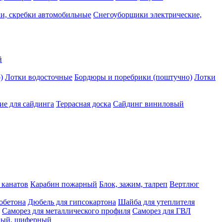
и, скребки автомобильные
Снегоуборщики электрические,
й
)
Лотки водосточные
Бордюры и поребрики (поштучно)
Лотки
е для сайдинга
Террасная доска
Сайдинг виниловый
 канатов
Карабин пожарный
Блок, зажим, талреп
Вертлюг
обетона
Дюбель для гипсокартона
Шайба для утеплителя
Саморез для металлического профиля
Саморез для ГВЛ
ьный, шиферный