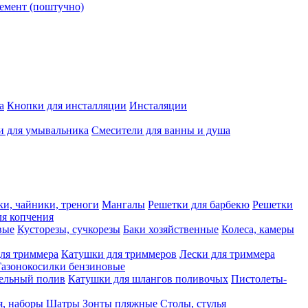
емент (поштучно)
а
Кнопки для инсталляции
Инсталяции
и для умывальника
Смесители для ванны и душа
ки, чайники, треноги
Мангалы
Решетки для барбекю
Решетки
я копчения
вые
Кусторезы, сучкорезы
Баки хозяйственные
Колеса, камеры
ля триммера
Катушки для триммеров
Лески для триммера
Газонокосилки бензиновые
ельный полив
Катушки для шлангов поливочых
Пистолеты-
я, наборы
Шатры
Зонты пляжные
Столы, стулья