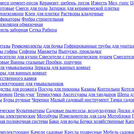
меси цемент-песок
Керамзит, щебень, песок
Известь
Мел, гипс
Ц
отовые
Смеси для пола
Затирки для керамической плитки
плоизоляции
Клеи для плитки
Растворы кладочные
ификаторы
Фибра строительная
изоляция обмазочная
нель заборная
Сетка Рабица
итазы
Ремкомплекты для бочка
Гофрированные трубы для унитаз
бы гофры
Сифоны
Манжеты
Выпуски, прокладки
есители для кухни
Смесители с гигиеническим душем
Смесител
ловые
Ванны стальные
Пробки, поручни
ля умывальника
Зеркала для ванных комнат
ары для ванных комнат
сственного камня
лектующие для умывальников
едства для розжига
Посуда для пикника
Казаны
Коптильни
Котел
ровни
Печи-учаг
Термосумки
Аксессуары для тандыров
Щепа дл
ы
Буры ручные
Черенки
Малый садовый инструмент
Тачки садо
ические
Культиваторы
Садовые пылесосы, воздуходувки
Диски д
ы электрические
Мотобуры
Измельчители для сада
Мотоблоки
ая поливочная система
Баки для воды
Бочки хозяйственные
Кап
комплектующие
Качели садовые
Кресла подвесные
Мебель садова