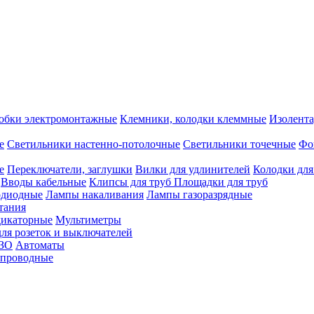
обки электромонтажные
Клемники, колодки клеммные
Изолента
е
Светильники настенно-потолочные
Светильники точечные
Фо
е
Переключатели, заглушки
Вилки для удлинителей
Колодки для
Вводы кабельные
Клипсы для труб
Площадки для труб
одиодные
Лампы накаливания
Лампы газоразрядные
тания
дикаторные
Мультиметры
ля розеток и выключателей
УЗО
Автоматы
спроводные