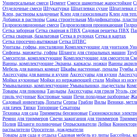
Универсальные смеси
Цемент
Смеси шамотные жаростойкие
С
Отделочные смеси
Штукатурки
Шпатлевки сухие
Шпатлевки г
Клеи, растворы кладочные
Клеи для газосиликата
Клеи для те
Добавки в растворы
Сажа строительная
Модификаторы, пласт
Гидроизоляционные смеси
Гидроизоляция проникающая
Гидро
Сетка заборная
Сетка сварная в ПВХ
Садовая решетка ПВХ
Па
Сетка сварная, базальтовая
Сетка в рулонах
Сетка в картах
Сетка просечно-вытяжная
Сетка ЦПВС
Унитазы, гофры, инсталяции
Комплектующие для унитазов
Ун
Сифоны, манжеты, гофры
Шланги для стиральных машин
Тру
Смесители, комплектующие
Комплектующие для смесителя
См
Ванны, комплектующие
Экраны, каркасы, ножки
Ванны акри
Мебель для ванных комнат
Шкафы настенные, пеналы
Тумбы д
Аксессуары для ванны и кухни
Аксессуары для кухни
Аксессу
Мойки кухонные
Мойки из нержавеющей стали
Мойки из иску
Умывальники, комплектующие
Умывальники, пьедесталы
Комп
Товары для пикника
Тандыры
Аксессуары для гриля
Уголь, ср
гриль чугунные
Костровые чаши
Печи походные разборные
Жа
Садовый инвентарь
Лопаты
Серпы
Грабли
Вилы
Веники, метл
для тачек
Тяпки
Топорище
Секаторы
Техника для сада
Триммеры бензиновые
Газонокосилки электр
Ремни для триммеров
Свечи зажигания для триммеров
Триммер
Полив
Шланги поливочные
Опрыскиватели
Лейки
Коннекторн
распылители
Оросители, дождеватели
Товары для сада и отдыха
Садовая мебель из липы
Бассейны, 