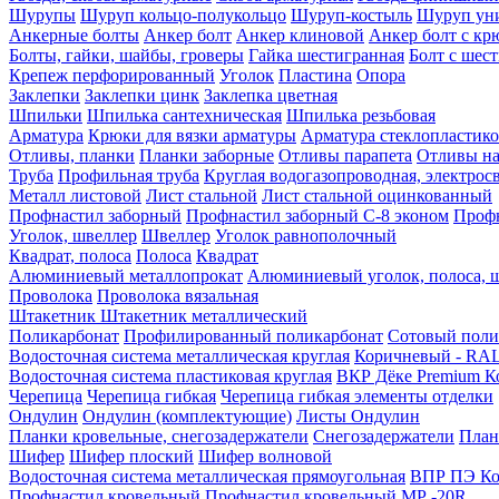
Шурупы
Шуруп кольцо-полукольцо
Шуруп-костыль
Шуруп ун
Анкерные болты
Анкер болт
Анкер клиновой
Анкер болт с кр
Болты, гайки, шайбы, гроверы
Гайка шестигранная
Болт c шес
Крепеж перфорированный
Уголок
Пластина
Опора
Заклепки
Заклепки цинк
Заклепка цветная
Шпильки
Шпилька сантехническая
Шпилька резьбовая
Арматура
Крюки для вязки арматуры
Арматура стеклопластико
Отливы, планки
Планки заборные
Отливы парапета
Отливы на
Труба
Профильная труба
Круглая водогазопроводная, электрос
Металл листовой
Лист стальной
Лист стальной оцинкованный
Профнастил заборный
Профнастил заборный С-8 эконом
Профн
Уголок, швеллер
Швеллер
Уголок равнополочный
Квадрат, полоса
Полоса
Квадрат
Алюминиевый металлопрокат
Алюминиевый уголок, полоса, 
Проволока
Проволока вязальная
Штакетник
Штакетник металлический
Поликарбонат
Профилированный поликарбонат
Сотовый поли
Водосточная система металлическая круглая
Коричневый - RAL
Водосточная система пластиковая круглая
ВКР Дёке Premium К
Черепица
Черепица гибкая
Черепица гибкая элементы отделки
Ондулин
Ондулин (комплектующие)
Листы Ондулин
Планки кровельные, снегозадержатели
Снегозадержатели
План
Шифер
Шифер плоский
Шифер волновой
Водосточная система металлическая прямоугольная
ВПР ПЭ Ко
Профнастил кровельный
Профнастил кровельный МР -20R