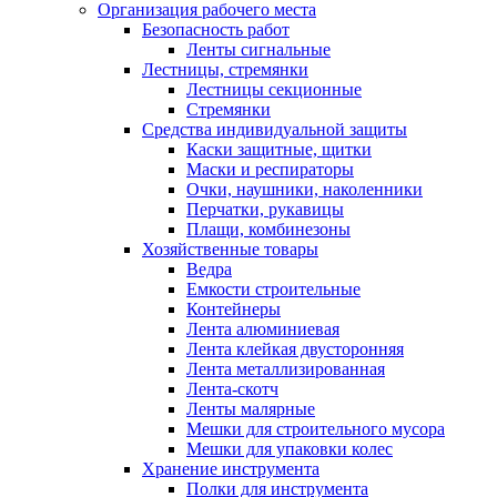
Организация рабочего места
Безопасность работ
Ленты сигнальные
Лестницы, стремянки
Лестницы секционные
Стремянки
Средства индивидуальной защиты
Каски защитные, щитки
Маски и респираторы
Очки, наушники, наколенники
Перчатки, рукавицы
Плащи, комбинезоны
Хозяйственные товары
Ведра
Емкости строительные
Контейнеры
Лента алюминиевая
Лента клейкая двусторонняя
Лента металлизированная
Лента-скотч
Ленты малярные
Мешки для строительного мусора
Мешки для упаковки колес
Хранение инструмента
Полки для инструмента