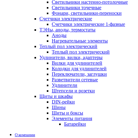
Светильники настенно-потолочные
Светильники точечные
Фонари, светильники-переноски
Счетчики электрические
Счетчики электрические 1-фазные
ТЭНы, аноды, термостаты
Аноды
Нагревательные элементы
Теплый пол электрический
Теплый пол электрический
Удлинители, вилки, адаптеры
Вилки для удлинителей
Колодки для удлинителей
Переключатели, заглушки
Разветвители сетевые
Удлинители
Штепсели и розетки
Щиты и шкафы
DIN-рейки
Шины
Щиты и боксы
Элементы питания
Батарейки
О компании