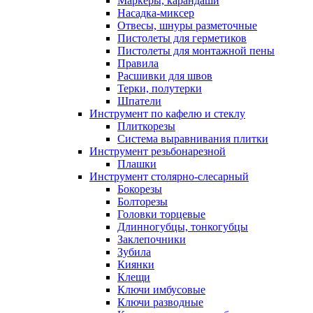
Маркеры, карандаши
Насадка-миксер
Отвесы, шнуры разметочные
Пистолеты для герметиков
Пистолеты для монтажной пены
Правила
Расшивки для швов
Терки, полутерки
Шпатели
Инструмент по кафелю и стеклу
Плиткорезы
Система выравнивания плитки
Инструмент резьбонарезной
Плашки
Инструмент столярно-слесарный
Бокорезы
Болторезы
Головки торцевые
Длинногубцы, тонкогубцы
Заклепочники
Зубила
Киянки
Клещи
Ключи имбусовые
Ключи разводные