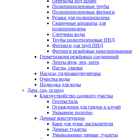
Переходы под шланг
Полипропиленовые трубы
Полипропиленовые фитинги
Резаки для полипропилена
Сварочные аппараты для
полипропилена
Счетчики воды
Трубы полиэтиленовые ПНД
Фитинги для труб ПНД
Фитинги резьбовые никелированные
Герметизация резьбовых соединений
Ленты-фум, лен, нити
Пасты, смазки
Насосы, гидроаккумуляторы
Очистка воды
Подводка для воды
Дача, сад, огород
Благоуствойство садового участка
Геотекстиль
Ограждения для грядок и клумб
Укрывное полотно
Дачные конструкции
Баки для душа, распылители
Дачные туалеты
Умывальники дачные, туалеты