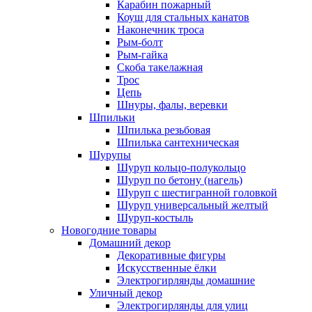
Карабин пожарный
Коуш для стальных канатов
Наконечник троса
Рым-болт
Рым-гайка
Скоба такелажная
Трос
Цепь
Шнуры, фалы, веревки
Шпильки
Шпилька резьбовая
Шпилька сантехническая
Шурупы
Шуруп кольцо-полукольцо
Шуруп по бетону (нагель)
Шуруп с шестигранной головкой
Шуруп универсальный желтый
Шуруп-костыль
Новогодние товары
Домашний декор
Декоративные фигуры
Искусственные ёлки
Электрогирлянды домашние
Уличный декор
Электрогирлянды для улиц