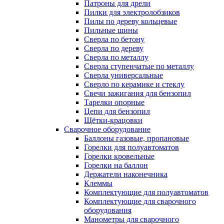
Патроны для дрели
Пилки для электролобзиков
Пилы по дереву кольцевые
Пильные шины
Сверла по бетону
Сверла по дереву
Сверла по металлу
Сверла ступенчатые по металлу
Сверла универсальные
Сверло по керамике и стеклу
Свечи зажигания для бензопил
Тарелки опорные
Цепи для бензопил
Щётки-крацовки
Сварочное оборудование
Баллоны газовые, пропановые
Горелки для полуавтоматов
Горелки кровельные
Горелки на баллон
Держатели наконечника
Клеммы
Комплектующие для полуавтоматов
Комплектующие для сварочного
оборудования
Манометры для сварочного