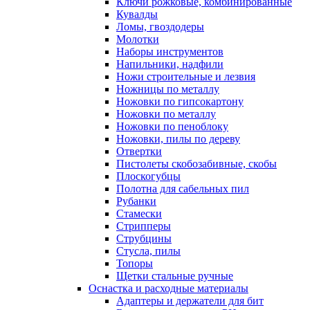
Ключи рожковые, комбинированные
Кувалды
Ломы, гвоздодеры
Молотки
Наборы инструментов
Напильники, надфили
Ножи строительные и лезвия
Ножницы по металлу
Ножовки по гипсокартону
Ножовки по металлу
Ножовки по пеноблоку
Ножовки, пилы по дереву
Отвертки
Пистолеты скобозабивные, скобы
Плоскогубцы
Полотна для сабельных пил
Рубанки
Стамески
Стрипперы
Струбцины
Стусла, пилы
Топоры
Щетки стальные ручные
Оснастка и расходные материалы
Адаптеры и держатели для бит