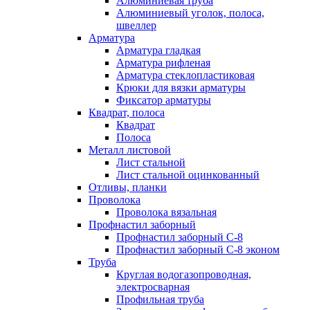
Алюминиевая труба
Алюминиевый уголок, полоса,
швеллер
Арматура
Арматура гладкая
Арматура рифленая
Арматура стеклопластиковая
Крюки для вязки арматуры
Фиксатор арматуры
Квадрат, полоса
Квадрат
Полоса
Металл листовой
Лист стальной
Лист стальной оцинкованный
Отливы, планки
Проволока
Проволока вязальная
Профнастил заборный
Профнастил заборный С-8
Профнастил заборный С-8 эконом
Труба
Круглая водогазопроводная,
электросварная
Профильная труба