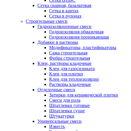
Сетка ЦПВС
Сетка сварная, базальтовая
Сетка в картах
Сетка в рулонах
Строительные смеси
Гидроизоляционные смеси
Гидроизоляция обмазочная
Гидроизоляция проникающая
Добавки в растворы
Модификаторы, пластификаторы
Сажа строительная
Фибра строительная
Клеи, растворы кладочные
Клеи для газосиликата
Клеи для плитки
Клеи для теплоизоляции
Растворы кладочные
Отделочные смеси
Затирки для керамической плитки
Смеси для пола
Шпатлевки готовые
Шпатлевки сухие
Штукатурки
Универсальные смеси
Известь