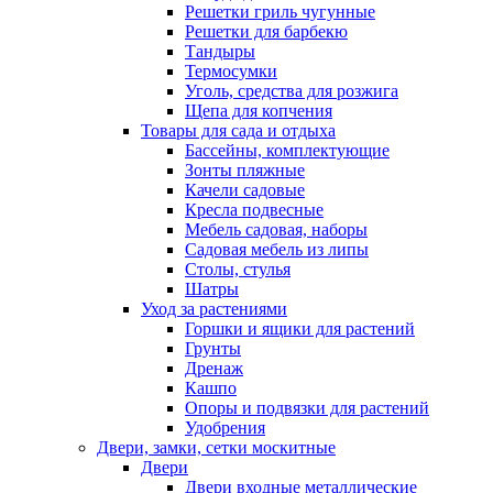
Решетки гриль чугунные
Решетки для барбекю
Тандыры
Термосумки
Уголь, средства для розжига
Щепа для копчения
Товары для сада и отдыха
Бассейны, комплектующие
Зонты пляжные
Качели садовые
Кресла подвесные
Мебель садовая, наборы
Садовая мебель из липы
Столы, стулья
Шатры
Уход за растениями
Горшки и ящики для растений
Грунты
Дренаж
Кашпо
Опоры и подвязки для растений
Удобрения
Двери, замки, сетки москитные
Двери
Двери входные металлические