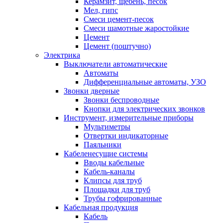
Керамзит, щебень, песок
Мел, гипс
Смеси цемент-песок
Смеси шамотные жаростойкие
Цемент
Цемент (поштучно)
Электрика
Выключатели автоматические
Автоматы
Дифференциальные автоматы, УЗО
Звонки дверные
Звонки беспроводные
Кнопки для электрических звонков
Инструмент, измерительные приборы
Мультиметры
Отвертки индикаторные
Паяльники
Кабеленесущие системы
Вводы кабельные
Кабель-каналы
Клипсы для труб
Площадки для труб
Трубы гофрированные
Кабельная продукция
Кабель