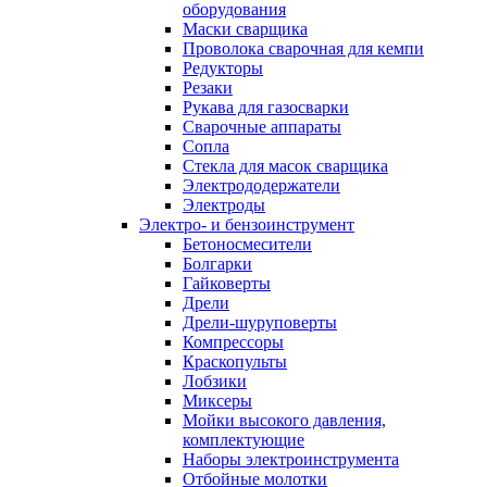
оборудования
Маски сварщика
Проволока сварочная для кемпи
Редукторы
Резаки
Рукава для газосварки
Сварочные аппараты
Сопла
Стекла для масок сварщика
Электрододержатели
Электроды
Электро- и бензоинструмент
Бетоносмесители
Болгарки
Гайковерты
Дрели
Дрели-шуруповерты
Компрессоры
Краскопульты
Лобзики
Миксеры
Мойки высокого давления,
комплектующие
Наборы электроинструмента
Отбойные молотки