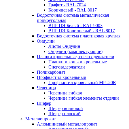
Графит - RAL 7024
Коричневый - RAL 8017
Водосточная система металлическая
прямоугольная
ВПР ПЭ Белый - RAL 9003
ВПР ПЭ Коричневый - RAL 8017
Водосточная система пластиковая круглая
Ондулин
Листы Ондулин
Ондулин (комплектующие)
Планки кровельные, снегозадержатели
Планки и коньки кровельные
Снегозадержатели
Поликарбонат
Профнастил кровельный
Профнастил кровельный МР -20R
Черепица
Черепица гибкая
Черепица гибкая элементы отделки
Шифер
Шифер волновой
Шифер плоский
Металлопрокат
Алюминиевый металлопрокат