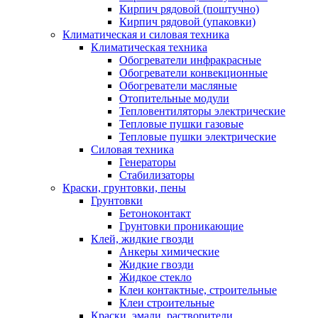
Кирпич рядовой (поштучно)
Кирпич рядовой (упаковки)
Климатическая и силовая техника
Климатическая техника
Обогреватели инфракрасные
Обогреватели конвекционные
Обогреватели масляные
Отопительные модули
Тепловентиляторы электрические
Тепловые пушки газовые
Тепловые пушки электрические
Силовая техника
Генераторы
Стабилизаторы
Краски, грунтовки, пены
Грунтовки
Бетоноконтакт
Грунтовки проникающие
Клей, жидкие гвозди
Анкеры химические
Жидкие гвозди
Жидкое стекло
Клеи контактные, строительные
Клеи строительные
Краски, эмали, растворители