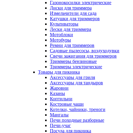
Газонокосилки электрические
Диски для триммера
Измельчители для сада
Катушки для триммеров
Культиваторы
Лески для триммера
Мотоблоки
Мотобуры
Ремни для триммеров
Садовые пылесосы, воздуходувки
Свечи зажигания для триммеров
Триммеры бензиновые
Триммеры электрические
Товары для пикника
Аксессуары для гриля
Аксессуары для тандыров
Жаровни
Казаны
Коптильни
Костровые чаши
Котелки, чайники, треноги
Мангалы
Печи походные разборные
Печи-учаг
Посуда для пикника