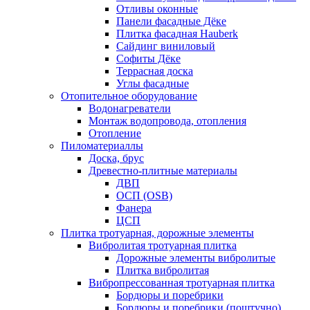
Отливы оконные
Панели фасадные Дёке
Плитка фасадная Hauberk
Сайдинг виниловый
Софиты Дёке
Террасная доска
Углы фасадные
Отопительное оборудование
Водонагреватели
Монтаж водопровода, отопления
Отопление
Пиломатериаллы
Доска, брус
Древестно-плитные материалы
ДВП
ОСП (OSB)
Фанера
ЦСП
Плитка тротуарная, дорожные элементы
Вибролитая тротуарная плитка
Дорожные элементы вибролитые
Плитка вибролитая
Вибропрессованная тротуарная плитка
Бордюры и поребрики
Бордюры и поребрики (поштучно)