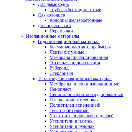
Для дымоходов
Трубы асбестоцементные
Для колодцев
Колодцы железобетонные
Для перекрытий
Перемычки
Изоляционные материалы
Гидроизоляционный материал
Битумные мастики, праймеры
Ленты битумные
Мембрана профилированная
Отсечная гидроизоляция
Рубероид
Стеклоизол
Тепло-звукоизоляционный материал
Мембраны, пленки изоляционные
Пенопласт
Пенополистирол экструдированный
Пленка полиэтиленовая
Полиэтилен вспененный
Тент строительный
Уплотнители для окон и дверей
Утеплители в плитах
Утеплители в рулонах
Утеплители для труб