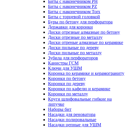
Биты с наконечником PH
Биты с наконечником PZ
Биты с наконечником Torx
Биты с торцевой головкой
Буры по бетону для перфоратора
Державки для коронки
Диски отрезные алмазные по бетону
Диски отрезные по металлу
Диски отреные алмазные по керамике
Диски пильные по дереву
Диски пильные по металлу
Зубила для перфораторов
Канистры ГСМ
Ключи для УШМ
Коронка по керамике и керамограниту
Коронки по бетону
Коронки по дереву
Коронки по кафелю и керамике
Коронки по металлу
Круги шлифовальные гибкие на
липучке
Наборы бит
Насадки для реноватора
Насадки полировальные
Насадки цепные для УШМ