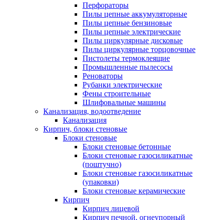
Перфораторы
Пилы цепные аккумуляторные
Пилы цепные бензиновые
Пилы цепные электрические
Пилы циркулярные дисковые
Пилы циркулярные торцовочные
Пистолеты термоклеящие
Промышленные пылесосы
Реноваторы
Рубанки электрические
Фены строительные
Шлифовальные машины
Канализация, водоотведение
Канализация
Кирпич, блоки стеновые
Блоки стеновые
Блоки стеновые бетонные
Блоки стеновые газосиликатные
(поштучно)
Блоки стеновые газосиликатные
(упаковки)
Блоки стеновые керамические
Кирпич
Кирпич лицевой
Кирпич печной, огнеупорный