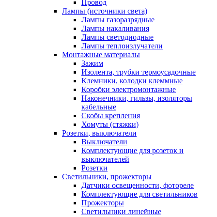
Провод
Лампы (источники света)
Лампы газоразрядные
Лампы накаливания
Лампы светодиодные
Лампы теплоизлучатели
Монтажные материалы
Зажим
Изолента, трубки термоусадочные
Клемники, колодки клеммные
Коробки электромонтажные
Наконечники, гильзы, изоляторы
кабельные
Скобы крепления
Хомуты (стяжки)
Розетки, выключатели
Выключатели
Комплектующие для розеток и
выключателей
Розетки
Светильники, прожекторы
Датчики освещенности, фотореле
Комплектующие для светильников
Прожекторы
Светильники линейные