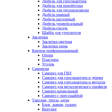
Дюбель для гипсокартона
Дюбель для пенобетона
Дюбель для теплоизоляции
Дюбель рамный
Дюбель распорный
Дюбель универсальный
Дюбель-гвоздь
Шайба для утеплителя
Заклепки
Заклепка цветная
Заклепки цинк
Крепеж перфорированный
Опора
Пластина
Уголок
Саморезы
Саморез для ГВЛ
Саморез для гипсокартона и дерева
Саморез для гипсокартона и металла
Саморез для металлического профиля
Саморез кровельный
Саморез с прессшайбой
Такелаж, тросы, цепи
Блок, зажим, талреп
Вертлюг