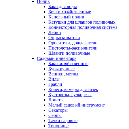
Полив
Баки для воды
Бочки хозяйственные
Капельный полив
Катушки для шлангов поливочых
Коннекторная поливочная система
Лейки
Опрыскиватели
Оросители, дождеватели
Пистолеты-распылители
Шланги поливочные
Садовый инвентарь
Баки хозяйственные
Буры ручные
Веники, метлы
Вилы
Грабли
Колеса, камеры для тачек
Кусторезы, сучкорезы
Лопаты
Малый садовый инструмент
Секаторы
Серпы
Тачки садовые
Топорище