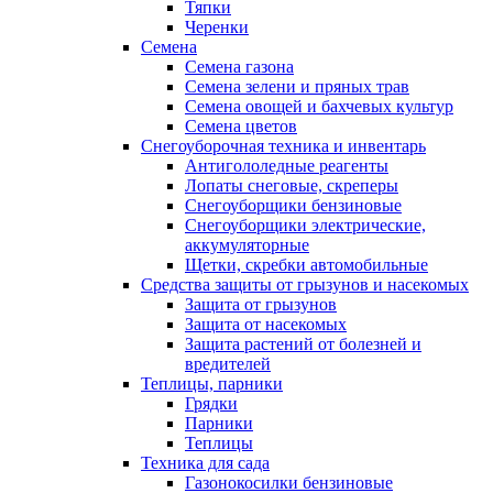
Тяпки
Черенки
Семена
Семена газона
Семена зелени и пряных трав
Семена овощей и бахчевых культур
Семена цветов
Снегоуборочная техника и инвентарь
Антигололедные реагенты
Лопаты снеговые, скреперы
Снегоуборщики бензиновые
Снегоуборщики электрические,
аккумуляторные
Щетки, скребки автомобильные
Средства защиты от грызунов и насекомых
Защита от грызунов
Защита от насекомых
Защита растений от болезней и
вредителей
Теплицы, парники
Грядки
Парники
Теплицы
Техника для сада
Газонокосилки бензиновые