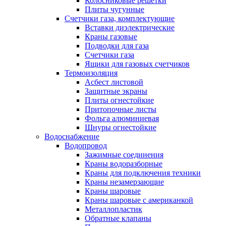
Колосниковые решетки
Плиты чугунные
Счетчики газа, комплектующие
Вставки диэлектрические
Краны газовые
Подводки для газа
Счетчики газа
Ящики для газовых счетчиков
Термоизоляция
Асбест листовой
Защитные экраны
Плиты огнестойкие
Притопочные листы
Фольга алюминиевая
Шнуры огнестойкие
Водоснабжение
Водопровод
Зажимные соединения
Краны водоразборные
Краны для подключения техники
Краны незамерзающие
Краны шаровые
Краны шаровые с американкой
Металлопластик
Обратные клапаны