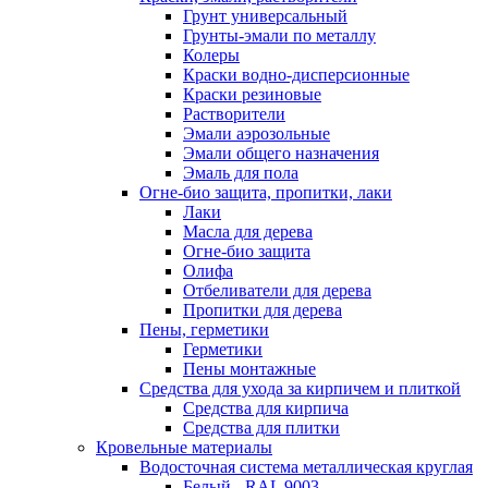
Грунт универсальный
Грунты-эмали по металлу
Колеры
Краски водно-дисперсионные
Краски резиновые
Растворители
Эмали аэрозольные
Эмали общего назначения
Эмаль для пола
Огне-био защита, пропитки, лаки
Лаки
Масла для дерева
Огне-био защита
Олифа
Отбеливатели для дерева
Пропитки для дерева
Пены, герметики
Герметики
Пены монтажные
Средства для ухода за кирпичем и плиткой
Средства для кирпича
Средства для плитки
Кровельные материалы
Водосточная система металлическая круглая
Белый - RAL 9003