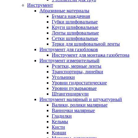
Инструмент
Абразивные материалы
Бумага наждачная
Губки шлифовальные
Круги шлифовальные
Ленты шлифовальные
Сетки шлифовальные
Терки для шлифовальной ленты
Инструмент для газоблоков
Инструмент для монтажа газобетона
Инструмент измерительный
Рулетки, мерные ленты
Транспортиры, линейки
Угольники
Уровни гидростатические
Уровни пузырьковые
Штангенциркули
Инструмент малярный и штукатурный
Валики, ролики малярные
Ванночки малярные
Гладилки
Кельмы
Кисти
Ковши