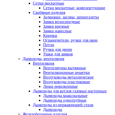
Сетки москитные
Сетки москитные, комплектующие
Скобяные изделия
Задвижки, засовы, шпингалеты
Замки велосипедные
Замки врезные
Замки навесные
Крючки
Ограничители, ручки для окон
Петли
Ручки для двери
Ушки для замков
Дымоходы, вентиляция
Вентиляция
Вентиляторы вытяжные
Вентиляционные решетки
Воздуховоды металлические
Воздуховоды пластиковые
Люки ревизионные
Дымоходы для котлов газовых настенных
Дымоходы коаксиальные
Дымоходы однотрубные
Дымоходы из нержавеющей стали
Дымоходы
Железобетонные изделия