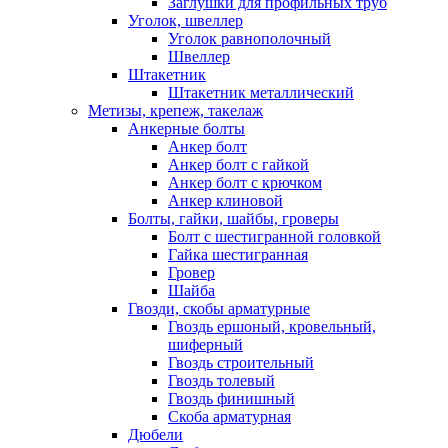
Заглушки для профильных труб
Уголок, швеллер
Уголок равнополочный
Швеллер
Штакетник
Штакетник металлический
Метизы, крепеж, такелаж
Анкерные болты
Анкер болт
Анкер болт с гайкой
Анкер болт с крючком
Анкер клиновой
Болты, гайки, шайбы, гроверы
Болт c шестигранной головкой
Гайка шестигранная
Гровер
Шайба
Гвозди, скобы арматурные
Гвоздь ершоный, кровельный,
шиферный
Гвоздь строительный
Гвоздь толевый
Гвоздь финишный
Скоба арматурная
Дюбели