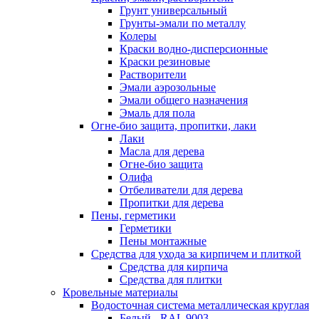
Грунт универсальный
Грунты-эмали по металлу
Колеры
Краски водно-дисперсионные
Краски резиновые
Растворители
Эмали аэрозольные
Эмали общего назначения
Эмаль для пола
Огне-био защита, пропитки, лаки
Лаки
Масла для дерева
Огне-био защита
Олифа
Отбеливатели для дерева
Пропитки для дерева
Пены, герметики
Герметики
Пены монтажные
Средства для ухода за кирпичем и плиткой
Средства для кирпича
Средства для плитки
Кровельные материалы
Водосточная система металлическая круглая
Белый - RAL 9003