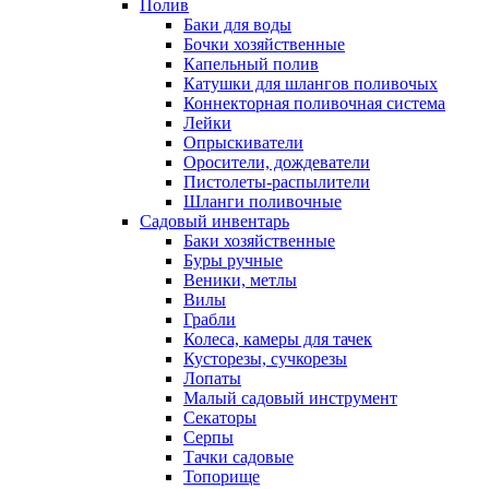
Полив
Баки для воды
Бочки хозяйственные
Капельный полив
Катушки для шлангов поливочых
Коннекторная поливочная система
Лейки
Опрыскиватели
Оросители, дождеватели
Пистолеты-распылители
Шланги поливочные
Садовый инвентарь
Баки хозяйственные
Буры ручные
Веники, метлы
Вилы
Грабли
Колеса, камеры для тачек
Кусторезы, сучкорезы
Лопаты
Малый садовый инструмент
Секаторы
Серпы
Тачки садовые
Топорище