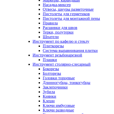
Маркеры, карандаши
Насадка-миксер
Отвесы, шнуры разметочные
Пистолеты для герметиков
Пистолеты для монтажной пены
Правила
Расшивки для швов
Терки, полутерки
Шпатели
Инструмент по кафелю и стеклу
Плиткорезы
Система выравнивания плитки
Инструмент резьбонарезной
Плашки
Инструмент столярно-слесарный
Бокорезы
Болторезы
Головки торцевые
Длинногубцы, тонкогубцы
Заклепочники
Зубила
Киянки
Клещи
Ключи имбусовые
Ключи разводные