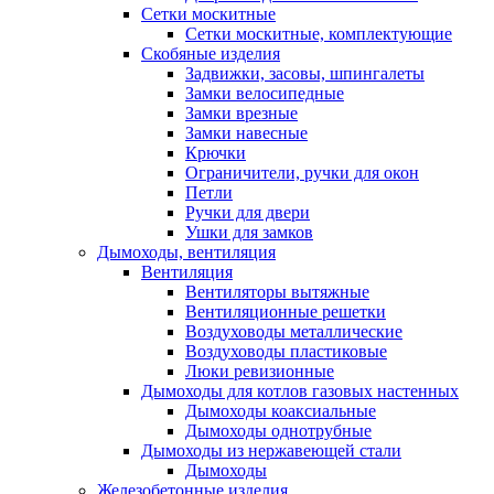
Сетки москитные
Сетки москитные, комплектующие
Скобяные изделия
Задвижки, засовы, шпингалеты
Замки велосипедные
Замки врезные
Замки навесные
Крючки
Ограничители, ручки для окон
Петли
Ручки для двери
Ушки для замков
Дымоходы, вентиляция
Вентиляция
Вентиляторы вытяжные
Вентиляционные решетки
Воздуховоды металлические
Воздуховоды пластиковые
Люки ревизионные
Дымоходы для котлов газовых настенных
Дымоходы коаксиальные
Дымоходы однотрубные
Дымоходы из нержавеющей стали
Дымоходы
Железобетонные изделия