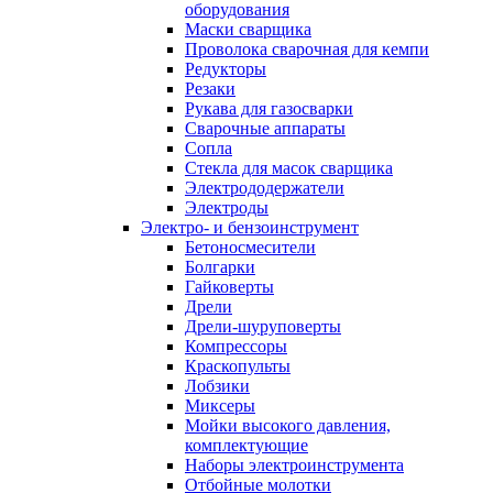
оборудования
Маски сварщика
Проволока сварочная для кемпи
Редукторы
Резаки
Рукава для газосварки
Сварочные аппараты
Сопла
Стекла для масок сварщика
Электрододержатели
Электроды
Электро- и бензоинструмент
Бетоносмесители
Болгарки
Гайковерты
Дрели
Дрели-шуруповерты
Компрессоры
Краскопульты
Лобзики
Миксеры
Мойки высокого давления,
комплектующие
Наборы электроинструмента
Отбойные молотки