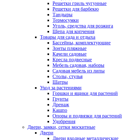
Решетки гриль чугунные
Решетки для барбекю
Тандыры
Термосумки
Уголь, средства для розжига
Щепа для копчения
Товары для сада и отдыха
Бассейны, комплектующие
Зонты пляжные
Качели садовые
Кресла подвесные
Мебель садовая, наборы
Садовая мебель из липы
Столы, стулья
Шатры
Уход за растениями
Горшки и ящики для растений
Грунты
Дренаж
Кашпо
Опоры и подвязки для растений
Удобрения
Двери, замки, сетки москитные
Двери
Двери входные металлические