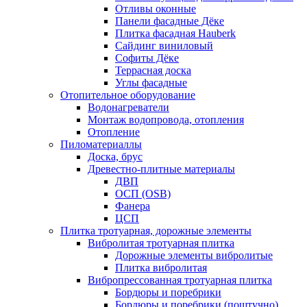
Отливы оконные
Панели фасадные Дёке
Плитка фасадная Hauberk
Сайдинг виниловый
Софиты Дёке
Террасная доска
Углы фасадные
Отопительное оборудование
Водонагреватели
Монтаж водопровода, отопления
Отопление
Пиломатериаллы
Доска, брус
Древестно-плитные материалы
ДВП
ОСП (OSB)
Фанера
ЦСП
Плитка тротуарная, дорожные элементы
Вибролитая тротуарная плитка
Дорожные элементы вибролитые
Плитка вибролитая
Вибропрессованная тротуарная плитка
Бордюры и поребрики
Бордюры и поребрики (поштучно)