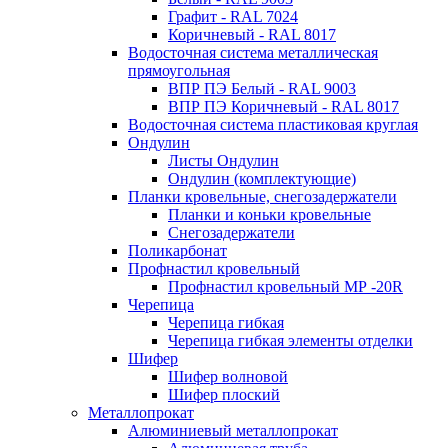
Графит - RAL 7024
Коричневый - RAL 8017
Водосточная система металлическая
прямоугольная
ВПР ПЭ Белый - RAL 9003
ВПР ПЭ Коричневый - RAL 8017
Водосточная система пластиковая круглая
Ондулин
Листы Ондулин
Ондулин (комплектующие)
Планки кровельные, снегозадержатели
Планки и коньки кровельные
Снегозадержатели
Поликарбонат
Профнастил кровельный
Профнастил кровельный МР -20R
Черепица
Черепица гибкая
Черепица гибкая элементы отделки
Шифер
Шифер волновой
Шифер плоский
Металлопрокат
Алюминиевый металлопрокат