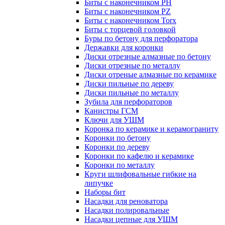
Биты с наконечником PH
Биты с наконечником PZ
Биты с наконечником Torx
Биты с торцевой головкой
Буры по бетону для перфоратора
Державки для коронки
Диски отрезные алмазные по бетону
Диски отрезные по металлу
Диски отреные алмазные по керамике
Диски пильные по дереву
Диски пильные по металлу
Зубила для перфораторов
Канистры ГСМ
Ключи для УШМ
Коронка по керамике и керамограниту
Коронки по бетону
Коронки по дереву
Коронки по кафелю и керамике
Коронки по металлу
Круги шлифовальные гибкие на
липучке
Наборы бит
Насадки для реноватора
Насадки полировальные
Насадки цепные для УШМ