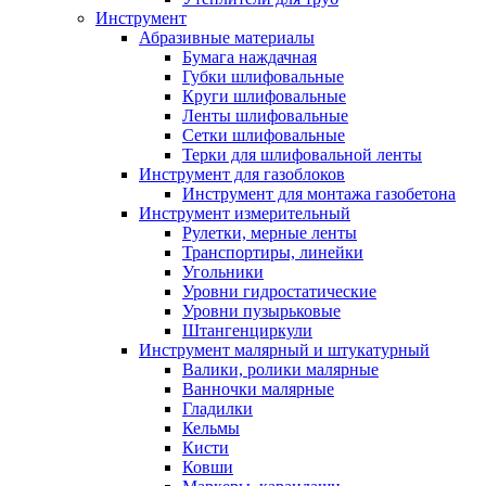
Инструмент
Абразивные материалы
Бумага наждачная
Губки шлифовальные
Круги шлифовальные
Ленты шлифовальные
Сетки шлифовальные
Терки для шлифовальной ленты
Инструмент для газоблоков
Инструмент для монтажа газобетона
Инструмент измерительный
Рулетки, мерные ленты
Транспортиры, линейки
Угольники
Уровни гидростатические
Уровни пузырьковые
Штангенциркули
Инструмент малярный и штукатурный
Валики, ролики малярные
Ванночки малярные
Гладилки
Кельмы
Кисти
Ковши