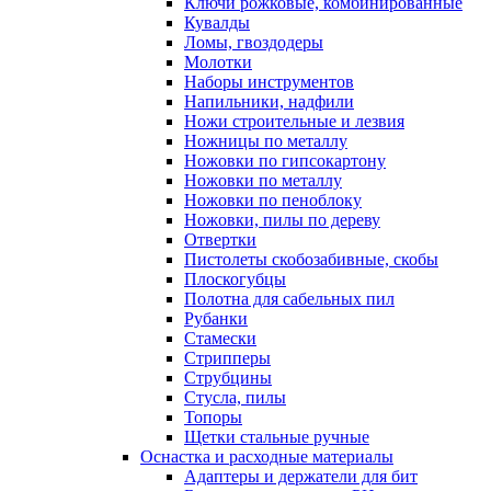
Ключи рожковые, комбинированные
Кувалды
Ломы, гвоздодеры
Молотки
Наборы инструментов
Напильники, надфили
Ножи строительные и лезвия
Ножницы по металлу
Ножовки по гипсокартону
Ножовки по металлу
Ножовки по пеноблоку
Ножовки, пилы по дереву
Отвертки
Пистолеты скобозабивные, скобы
Плоскогубцы
Полотна для сабельных пил
Рубанки
Стамески
Стрипперы
Струбцины
Стусла, пилы
Топоры
Щетки стальные ручные
Оснастка и расходные материалы
Адаптеры и держатели для бит