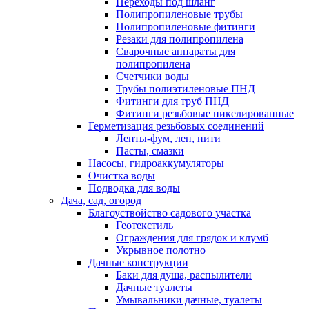
Переходы под шланг
Полипропиленовые трубы
Полипропиленовые фитинги
Резаки для полипропилена
Сварочные аппараты для
полипропилена
Счетчики воды
Трубы полиэтиленовые ПНД
Фитинги для труб ПНД
Фитинги резьбовые никелированные
Герметизация резьбовых соединений
Ленты-фум, лен, нити
Пасты, смазки
Насосы, гидроаккумуляторы
Очистка воды
Подводка для воды
Дача, сад, огород
Благоуствойство садового участка
Геотекстиль
Ограждения для грядок и клумб
Укрывное полотно
Дачные конструкции
Баки для душа, распылители
Дачные туалеты
Умывальники дачные, туалеты