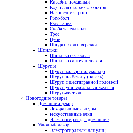
Карабин пожарный
Коуш для стальных канатов
Наконечник троса
Рым-болт
Рым-гайка
Скоба такелажная
Трос
Цепь
Шнуры, фалы, веревки
Шпильки
Шпилька резьбовая
Шпилька сантехническая
Шурупы
Шуруп кольцо-полукольцо
Шуруп по бетону (нагель)
Шуруп с шестигранной головкой
Шуруп универсальный желтый
Шуруп-костыль
Новогодние товары
Домашний декор
Декоративные фигуры
Искусственные ёлки
Электрогирлянды домашние
Уличный декор
Электрогирлянды для улиц