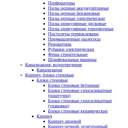
Перфораторы
Пилы цепные аккумуляторные
Пилы цепные бензиновые
Пилы цепные электрические
Пилы циркулярные дисковые
Пилы циркулярные торцовочные
Пистолеты термоклеящие
Промышленные пылесосы
Реноваторы
Рубанки электрические
Фены строительные
Шлифовальные машины
Канализация, водоотведение
Канализация
Кирпич, блоки стеновые
Блоки стеновые
Блоки стеновые бетонные
Блоки стеновые газосиликатные
(поштучно)
Блоки стеновые газосиликатные
(упаковки)
Блоки стеновые керамические
Кирпич
Кирпич лицевой
Кирпич печной, огнеупорный