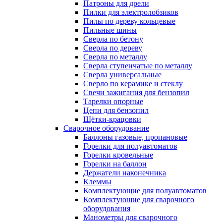
Патроны для дрели
Пилки для электролобзиков
Пилы по дереву кольцевые
Пильные шины
Сверла по бетону
Сверла по дереву
Сверла по металлу
Сверла ступенчатые по металлу
Сверла универсальные
Сверло по керамике и стеклу
Свечи зажигания для бензопил
Тарелки опорные
Цепи для бензопил
Щётки-крацовки
Сварочное оборудование
Баллоны газовые, пропановые
Горелки для полуавтоматов
Горелки кровельные
Горелки на баллон
Держатели наконечника
Клеммы
Комплектующие для полуавтоматов
Комплектующие для сварочного
оборудования
Манометры для сварочного