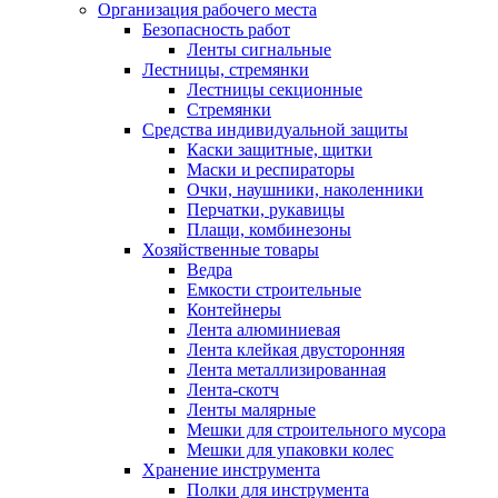
Организация рабочего места
Безопасность работ
Ленты сигнальные
Лестницы, стремянки
Лестницы секционные
Стремянки
Средства индивидуальной защиты
Каски защитные, щитки
Маски и респираторы
Очки, наушники, наколенники
Перчатки, рукавицы
Плащи, комбинезоны
Хозяйственные товары
Ведра
Емкости строительные
Контейнеры
Лента алюминиевая
Лента клейкая двусторонняя
Лента металлизированная
Лента-скотч
Ленты малярные
Мешки для строительного мусора
Мешки для упаковки колес
Хранение инструмента
Полки для инструмента