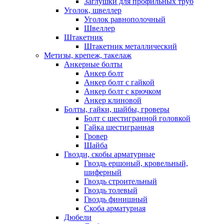
Заглушки для профильных труб
Уголок, швеллер
Уголок равнополочный
Швеллер
Штакетник
Штакетник металлический
Метизы, крепеж, такелаж
Анкерные болты
Анкер болт
Анкер болт с гайкой
Анкер болт с крючком
Анкер клиновой
Болты, гайки, шайбы, гроверы
Болт c шестигранной головкой
Гайка шестигранная
Гровер
Шайба
Гвозди, скобы арматурные
Гвоздь ершоный, кровельный,
шиферный
Гвоздь строительный
Гвоздь толевый
Гвоздь финишный
Скоба арматурная
Дюбели