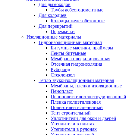
Для дымоходов
Трубы асбестоцементные
Для колодцев
Колодцы железобетонные
Для перекрытий
Перемычки
Изоляционные материалы
Гидроизоляционный материал
Битумные мастики, праймеры
Ленты битумные
Мембрана профилированная
Отсечная гидроизоляция
Рубероид
Стеклоизол
Тепло-звукоизоляционный материал
Мембраны, пленки изоляционные
Пенопласт
Пенополистирол экструдированный
Пленка полиэтиленовая
Полиэтилен вспененный
Тент строительный
Уплотнители для окон и дверей
Утеплители в плитах
Утеплители в рулонах
Утеплители для труб