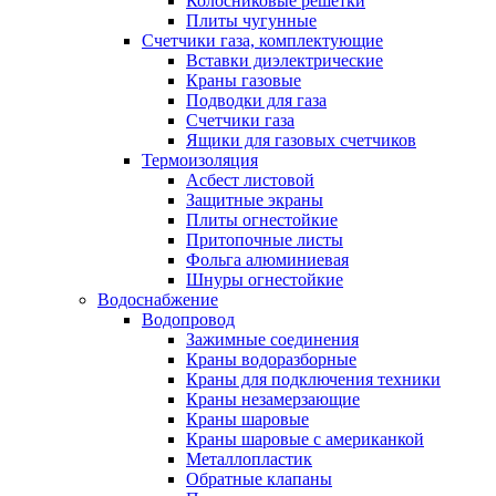
Колосниковые решетки
Плиты чугунные
Счетчики газа, комплектующие
Вставки диэлектрические
Краны газовые
Подводки для газа
Счетчики газа
Ящики для газовых счетчиков
Термоизоляция
Асбест листовой
Защитные экраны
Плиты огнестойкие
Притопочные листы
Фольга алюминиевая
Шнуры огнестойкие
Водоснабжение
Водопровод
Зажимные соединения
Краны водоразборные
Краны для подключения техники
Краны незамерзающие
Краны шаровые
Краны шаровые с американкой
Металлопластик
Обратные клапаны