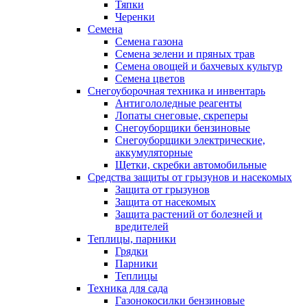
Тяпки
Черенки
Семена
Семена газона
Семена зелени и пряных трав
Семена овощей и бахчевых культур
Семена цветов
Снегоуборочная техника и инвентарь
Антигололедные реагенты
Лопаты снеговые, скреперы
Снегоуборщики бензиновые
Снегоуборщики электрические,
аккумуляторные
Щетки, скребки автомобильные
Средства защиты от грызунов и насекомых
Защита от грызунов
Защита от насекомых
Защита растений от болезней и
вредителей
Теплицы, парники
Грядки
Парники
Теплицы
Техника для сада
Газонокосилки бензиновые