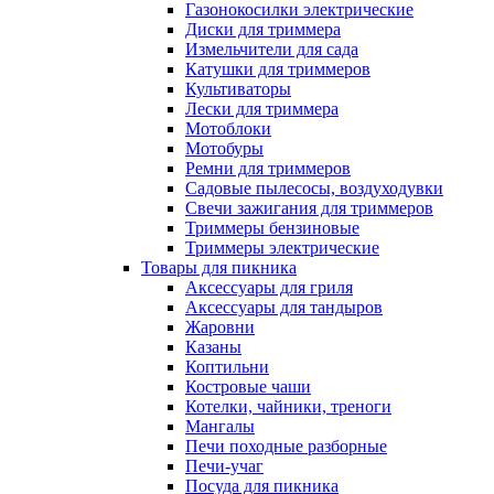
Газонокосилки электрические
Диски для триммера
Измельчители для сада
Катушки для триммеров
Культиваторы
Лески для триммера
Мотоблоки
Мотобуры
Ремни для триммеров
Садовые пылесосы, воздуходувки
Свечи зажигания для триммеров
Триммеры бензиновые
Триммеры электрические
Товары для пикника
Аксессуары для гриля
Аксессуары для тандыров
Жаровни
Казаны
Коптильни
Костровые чаши
Котелки, чайники, треноги
Мангалы
Печи походные разборные
Печи-учаг
Посуда для пикника