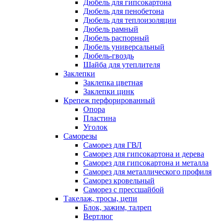
Дюбель для гипсокартона
Дюбель для пенобетона
Дюбель для теплоизоляции
Дюбель рамный
Дюбель распорный
Дюбель универсальный
Дюбель-гвоздь
Шайба для утеплителя
Заклепки
Заклепка цветная
Заклепки цинк
Крепеж перфорированный
Опора
Пластина
Уголок
Саморезы
Саморез для ГВЛ
Саморез для гипсокартона и дерева
Саморез для гипсокартона и металла
Саморез для металлического профиля
Саморез кровельный
Саморез с прессшайбой
Такелаж, тросы, цепи
Блок, зажим, талреп
Вертлюг