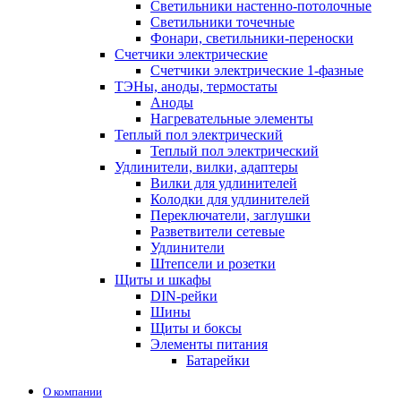
Светильники настенно-потолочные
Светильники точечные
Фонари, светильники-переноски
Счетчики электрические
Счетчики электрические 1-фазные
ТЭНы, аноды, термостаты
Аноды
Нагревательные элементы
Теплый пол электрический
Теплый пол электрический
Удлинители, вилки, адаптеры
Вилки для удлинителей
Колодки для удлинителей
Переключатели, заглушки
Разветвители сетевые
Удлинители
Штепсели и розетки
Щиты и шкафы
DIN-рейки
Шины
Щиты и боксы
Элементы питания
Батарейки
О компании