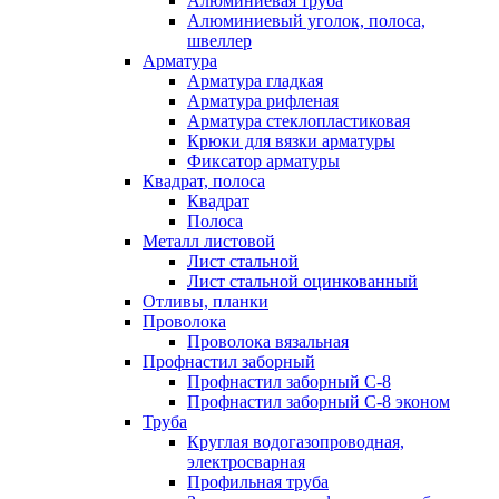
Алюминиевая труба
Алюминиевый уголок, полоса,
швеллер
Арматура
Арматура гладкая
Арматура рифленая
Арматура стеклопластиковая
Крюки для вязки арматуры
Фиксатор арматуры
Квадрат, полоса
Квадрат
Полоса
Металл листовой
Лист стальной
Лист стальной оцинкованный
Отливы, планки
Проволока
Проволока вязальная
Профнастил заборный
Профнастил заборный С-8
Профнастил заборный С-8 эконом
Труба
Круглая водогазопроводная,
электросварная
Профильная труба