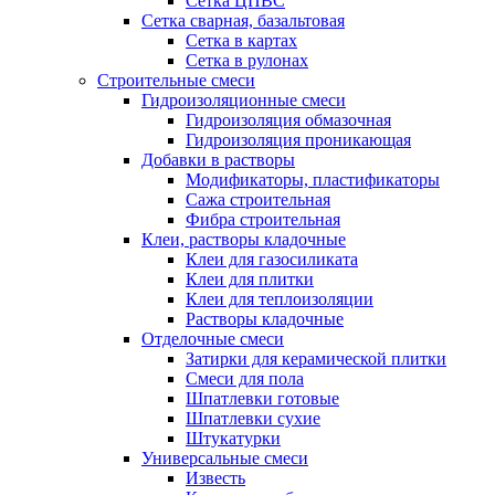
Сетка ЦПВС
Сетка сварная, базальтовая
Сетка в картах
Сетка в рулонах
Строительные смеси
Гидроизоляционные смеси
Гидроизоляция обмазочная
Гидроизоляция проникающая
Добавки в растворы
Модификаторы, пластификаторы
Сажа строительная
Фибра строительная
Клеи, растворы кладочные
Клеи для газосиликата
Клеи для плитки
Клеи для теплоизоляции
Растворы кладочные
Отделочные смеси
Затирки для керамической плитки
Смеси для пола
Шпатлевки готовые
Шпатлевки сухие
Штукатурки
Универсальные смеси
Известь