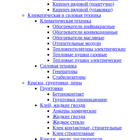
Кирпич рядовой (поштучно)
Кирпич рядовой (упаковки)
Климатическая и силовая техника
Климатическая техника
Обогреватели инфракрасные
Обогреватели конвекционные
Обогреватели масляные
Отопительные модули
Тепловентиляторы электрические
Тепловые пушки газовые
Тепловые пушки электрические
Силовая техника
Генераторы
Стабилизаторы
Краски, грунтовки, пены
Грунтовки
Бетоноконтакт
Грунтовки проникающие
Клей, жидкие гвозди
Анкеры химические
Жидкие гвозди
Жидкое стекло
Клеи контактные, строительные
Клеи строительные
Краски, эмали, растворители