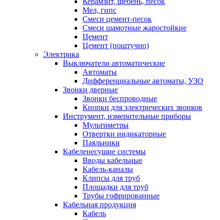
Керамзит, щебень, песок
Мел, гипс
Смеси цемент-песок
Смеси шамотные жаростойкие
Цемент
Цемент (поштучно)
Электрика
Выключатели автоматические
Автоматы
Дифференциальные автоматы, УЗО
Звонки дверные
Звонки беспроводные
Кнопки для электрических звонков
Инструмент, измерительные приборы
Мультиметры
Отвертки индикаторные
Паяльники
Кабеленесущие системы
Вводы кабельные
Кабель-каналы
Клипсы для труб
Площадки для труб
Трубы гофрированные
Кабельная продукция
Кабель