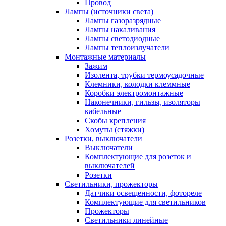
Провод
Лампы (источники света)
Лампы газоразрядные
Лампы накаливания
Лампы светодиодные
Лампы теплоизлучатели
Монтажные материалы
Зажим
Изолента, трубки термоусадочные
Клемники, колодки клеммные
Коробки электромонтажные
Наконечники, гильзы, изоляторы
кабельные
Скобы крепления
Хомуты (стяжки)
Розетки, выключатели
Выключатели
Комплектующие для розеток и
выключателей
Розетки
Светильники, прожекторы
Датчики освещенности, фотореле
Комплектующие для светильников
Прожекторы
Светильники линейные