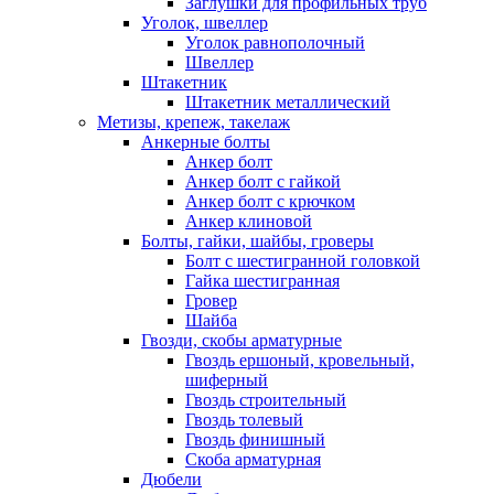
Заглушки для профильных труб
Уголок, швеллер
Уголок равнополочный
Швеллер
Штакетник
Штакетник металлический
Метизы, крепеж, такелаж
Анкерные болты
Анкер болт
Анкер болт с гайкой
Анкер болт с крючком
Анкер клиновой
Болты, гайки, шайбы, гроверы
Болт c шестигранной головкой
Гайка шестигранная
Гровер
Шайба
Гвозди, скобы арматурные
Гвоздь ершоный, кровельный,
шиферный
Гвоздь строительный
Гвоздь толевый
Гвоздь финишный
Скоба арматурная
Дюбели