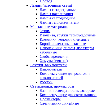
Провод
Лампы (источники света)
Лампы газоразрядные
Лампы накаливания
Лампы светодиодные
Лампы теплоизлучатели
Монтажные материалы
Зажим
Изолента, трубки термоусадочные
Клемники, колодки клеммные
Коробки электромонтажные
Наконечники, гильзы, изоляторы
кабельные
Скобы крепления
Хомуты (стяжки)
Розетки, выключатели
Выключатели
Комплектующие для розеток и
выключателей
Розетки
Светильники, прожекторы
Датчики освещенности, фотореле
Комплектующие для светильников
Прожекторы
Светильники линейные