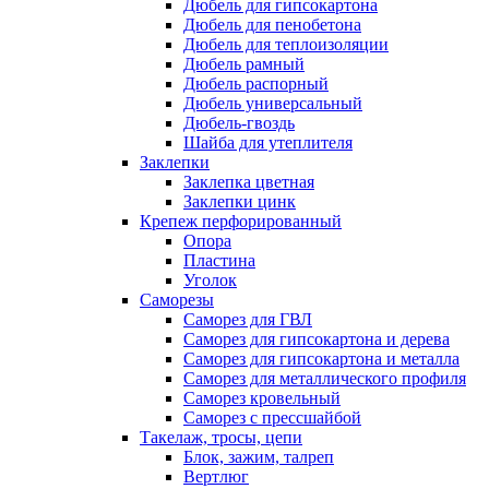
Дюбель для гипсокартона
Дюбель для пенобетона
Дюбель для теплоизоляции
Дюбель рамный
Дюбель распорный
Дюбель универсальный
Дюбель-гвоздь
Шайба для утеплителя
Заклепки
Заклепка цветная
Заклепки цинк
Крепеж перфорированный
Опора
Пластина
Уголок
Саморезы
Саморез для ГВЛ
Саморез для гипсокартона и дерева
Саморез для гипсокартона и металла
Саморез для металлического профиля
Саморез кровельный
Саморез с прессшайбой
Такелаж, тросы, цепи
Блок, зажим, талреп
Вертлюг