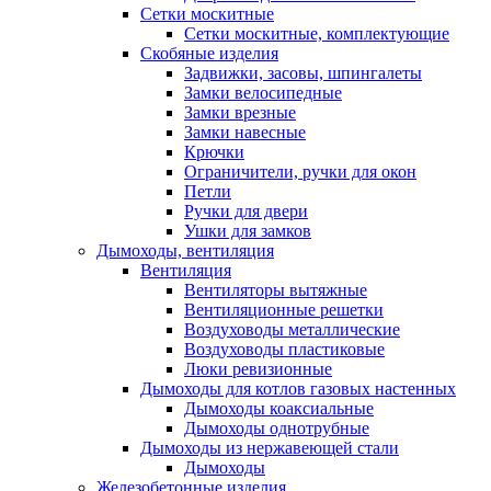
Сетки москитные
Сетки москитные, комплектующие
Скобяные изделия
Задвижки, засовы, шпингалеты
Замки велосипедные
Замки врезные
Замки навесные
Крючки
Ограничители, ручки для окон
Петли
Ручки для двери
Ушки для замков
Дымоходы, вентиляция
Вентиляция
Вентиляторы вытяжные
Вентиляционные решетки
Воздуховоды металлические
Воздуховоды пластиковые
Люки ревизионные
Дымоходы для котлов газовых настенных
Дымоходы коаксиальные
Дымоходы однотрубные
Дымоходы из нержавеющей стали
Дымоходы
Железобетонные изделия