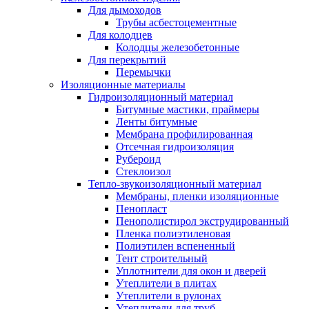
Для дымоходов
Трубы асбестоцементные
Для колодцев
Колодцы железобетонные
Для перекрытий
Перемычки
Изоляционные материалы
Гидроизоляционный материал
Битумные мастики, праймеры
Ленты битумные
Мембрана профилированная
Отсечная гидроизоляция
Рубероид
Стеклоизол
Тепло-звукоизоляционный материал
Мембраны, пленки изоляционные
Пенопласт
Пенополистирол экструдированный
Пленка полиэтиленовая
Полиэтилен вспененный
Тент строительный
Уплотнители для окон и дверей
Утеплители в плитах
Утеплители в рулонах
Утеплители для труб