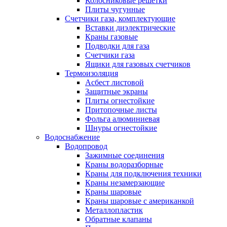
Колосниковые решетки
Плиты чугунные
Счетчики газа, комплектующие
Вставки диэлектрические
Краны газовые
Подводки для газа
Счетчики газа
Ящики для газовых счетчиков
Термоизоляция
Асбест листовой
Защитные экраны
Плиты огнестойкие
Притопочные листы
Фольга алюминиевая
Шнуры огнестойкие
Водоснабжение
Водопровод
Зажимные соединения
Краны водоразборные
Краны для подключения техники
Краны незамерзающие
Краны шаровые
Краны шаровые с американкой
Металлопластик
Обратные клапаны