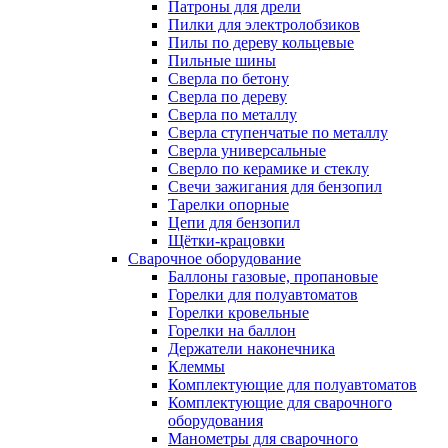
Патроны для дрели
Пилки для электролобзиков
Пилы по дереву кольцевые
Пильные шины
Сверла по бетону
Сверла по дереву
Сверла по металлу
Сверла ступенчатые по металлу
Сверла универсальные
Сверло по керамике и стеклу
Свечи зажигания для бензопил
Тарелки опорные
Цепи для бензопил
Щётки-крацовки
Сварочное оборудование
Баллоны газовые, пропановые
Горелки для полуавтоматов
Горелки кровельные
Горелки на баллон
Держатели наконечника
Клеммы
Комплектующие для полуавтоматов
Комплектующие для сварочного
оборудования
Манометры для сварочного