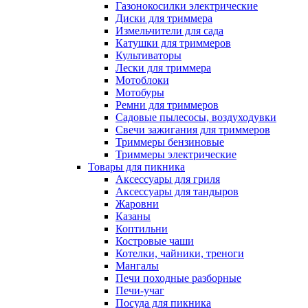
Газонокосилки электрические
Диски для триммера
Измельчители для сада
Катушки для триммеров
Культиваторы
Лески для триммера
Мотоблоки
Мотобуры
Ремни для триммеров
Садовые пылесосы, воздуходувки
Свечи зажигания для триммеров
Триммеры бензиновые
Триммеры электрические
Товары для пикника
Аксессуары для гриля
Аксессуары для тандыров
Жаровни
Казаны
Коптильни
Костровые чаши
Котелки, чайники, треноги
Мангалы
Печи походные разборные
Печи-учаг
Посуда для пикника