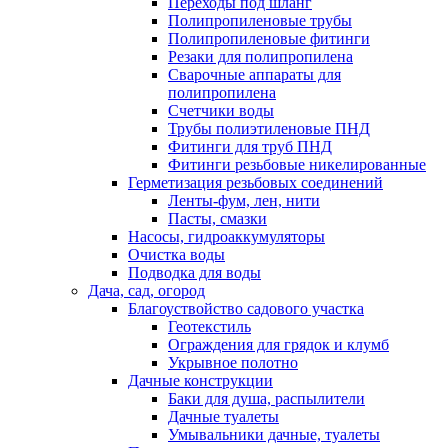
Переходы под шланг
Полипропиленовые трубы
Полипропиленовые фитинги
Резаки для полипропилена
Сварочные аппараты для
полипропилена
Счетчики воды
Трубы полиэтиленовые ПНД
Фитинги для труб ПНД
Фитинги резьбовые никелированные
Герметизация резьбовых соединений
Ленты-фум, лен, нити
Пасты, смазки
Насосы, гидроаккумуляторы
Очистка воды
Подводка для воды
Дача, сад, огород
Благоуствойство садового участка
Геотекстиль
Ограждения для грядок и клумб
Укрывное полотно
Дачные конструкции
Баки для душа, распылители
Дачные туалеты
Умывальники дачные, туалеты