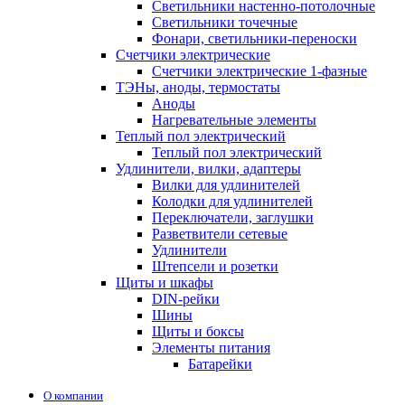
Светильники настенно-потолочные
Светильники точечные
Фонари, светильники-переноски
Счетчики электрические
Счетчики электрические 1-фазные
ТЭНы, аноды, термостаты
Аноды
Нагревательные элементы
Теплый пол электрический
Теплый пол электрический
Удлинители, вилки, адаптеры
Вилки для удлинителей
Колодки для удлинителей
Переключатели, заглушки
Разветвители сетевые
Удлинители
Штепсели и розетки
Щиты и шкафы
DIN-рейки
Шины
Щиты и боксы
Элементы питания
Батарейки
О компании