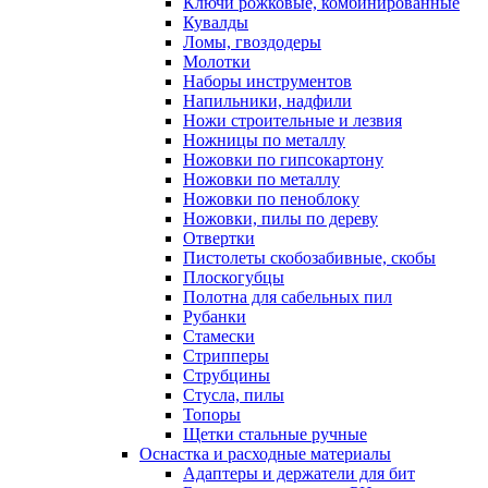
Ключи рожковые, комбинированные
Кувалды
Ломы, гвоздодеры
Молотки
Наборы инструментов
Напильники, надфили
Ножи строительные и лезвия
Ножницы по металлу
Ножовки по гипсокартону
Ножовки по металлу
Ножовки по пеноблоку
Ножовки, пилы по дереву
Отвертки
Пистолеты скобозабивные, скобы
Плоскогубцы
Полотна для сабельных пил
Рубанки
Стамески
Стрипперы
Струбцины
Стусла, пилы
Топоры
Щетки стальные ручные
Оснастка и расходные материалы
Адаптеры и держатели для бит