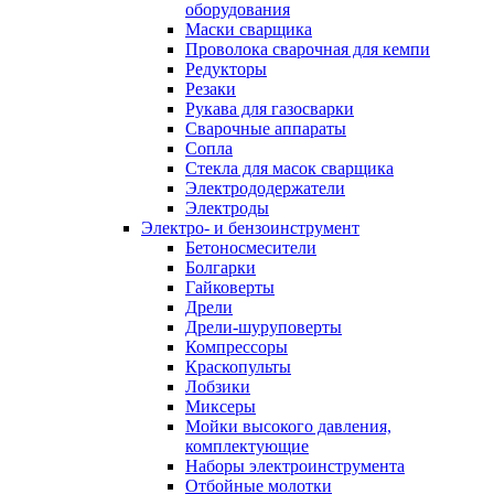
оборудования
Маски сварщика
Проволока сварочная для кемпи
Редукторы
Резаки
Рукава для газосварки
Сварочные аппараты
Сопла
Стекла для масок сварщика
Электрододержатели
Электроды
Электро- и бензоинструмент
Бетоносмесители
Болгарки
Гайковерты
Дрели
Дрели-шуруповерты
Компрессоры
Краскопульты
Лобзики
Миксеры
Мойки высокого давления,
комплектующие
Наборы электроинструмента
Отбойные молотки