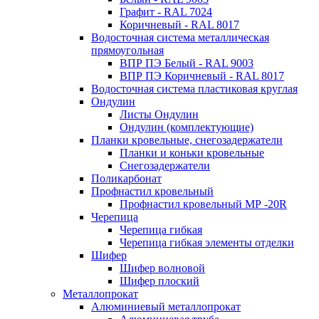
Графит - RAL 7024
Коричневый - RAL 8017
Водосточная система металлическая
прямоугольная
ВПР ПЭ Белый - RAL 9003
ВПР ПЭ Коричневый - RAL 8017
Водосточная система пластиковая круглая
Ондулин
Листы Ондулин
Ондулин (комплектующие)
Планки кровельные, снегозадержатели
Планки и коньки кровельные
Снегозадержатели
Поликарбонат
Профнастил кровельный
Профнастил кровельный МР -20R
Черепица
Черепица гибкая
Черепица гибкая элементы отделки
Шифер
Шифер волновой
Шифер плоский
Металлопрокат
Алюминиевый металлопрокат