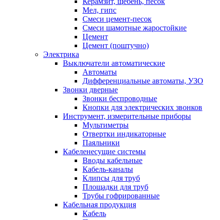
Керамзит, щебень, песок
Мел, гипс
Смеси цемент-песок
Смеси шамотные жаростойкие
Цемент
Цемент (поштучно)
Электрика
Выключатели автоматические
Автоматы
Дифференциальные автоматы, УЗО
Звонки дверные
Звонки беспроводные
Кнопки для электрических звонков
Инструмент, измерительные приборы
Мультиметры
Отвертки индикаторные
Паяльники
Кабеленесущие системы
Вводы кабельные
Кабель-каналы
Клипсы для труб
Площадки для труб
Трубы гофрированные
Кабельная продукция
Кабель