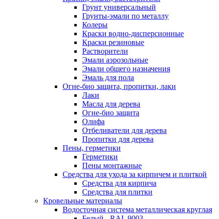
Грунт универсальный
Грунты-эмали по металлу
Колеры
Краски водно-дисперсионные
Краски резиновые
Растворители
Эмали аэрозольные
Эмали общего назначения
Эмаль для пола
Огне-био защита, пропитки, лаки
Лаки
Масла для дерева
Огне-био защита
Олифа
Отбеливатели для дерева
Пропитки для дерева
Пены, герметики
Герметики
Пены монтажные
Средства для ухода за кирпичем и плиткой
Средства для кирпича
Средства для плитки
Кровельные материалы
Водосточная система металлическая круглая
Белый - RAL 9003