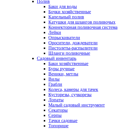
Полив
Баки для воды
Бочки хозяйственные
Капельный полив
Катушки для шлангов поливочых
Коннекторная поливочная система
Лейки
Опрыскиватели
Оросители, дождеватели
Пистолеты-распылители
Шланги поливочные
Садовый инвентарь
Баки хозяйственные
Буры ручные
Веники, метлы
Вилы
Грабли
Колеса, камеры для тачек
Кусторезы, сучкорезы
Лопаты
Малый садовый инструмент
Секаторы
Серпы
Тачки садовые
Топорище