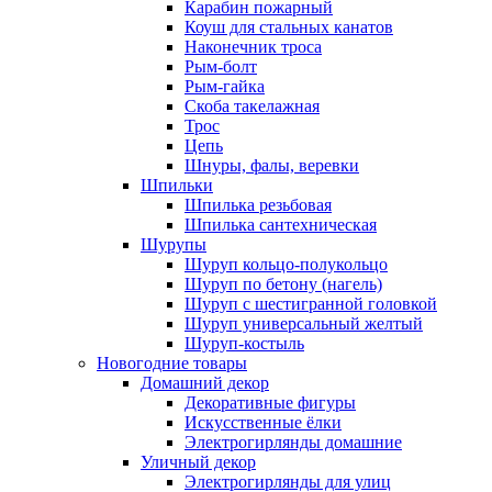
Карабин пожарный
Коуш для стальных канатов
Наконечник троса
Рым-болт
Рым-гайка
Скоба такелажная
Трос
Цепь
Шнуры, фалы, веревки
Шпильки
Шпилька резьбовая
Шпилька сантехническая
Шурупы
Шуруп кольцо-полукольцо
Шуруп по бетону (нагель)
Шуруп с шестигранной головкой
Шуруп универсальный желтый
Шуруп-костыль
Новогодние товары
Домашний декор
Декоративные фигуры
Искусственные ёлки
Электрогирлянды домашние
Уличный декор
Электрогирлянды для улиц