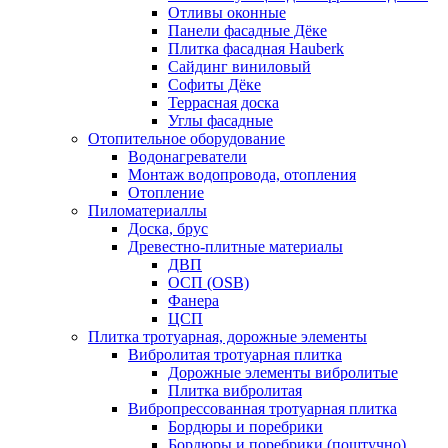
Отливы оконные
Панели фасадные Дёке
Плитка фасадная Hauberk
Сайдинг виниловый
Софиты Дёке
Террасная доска
Углы фасадные
Отопительное оборудование
Водонагреватели
Монтаж водопровода, отопления
Отопление
Пиломатериаллы
Доска, брус
Древестно-плитные материалы
ДВП
ОСП (OSB)
Фанера
ЦСП
Плитка тротуарная, дорожные элементы
Вибролитая тротуарная плитка
Дорожные элементы вибролитые
Плитка вибролитая
Вибропрессованная тротуарная плитка
Бордюры и поребрики
Бордюры и поребрики (поштучно)