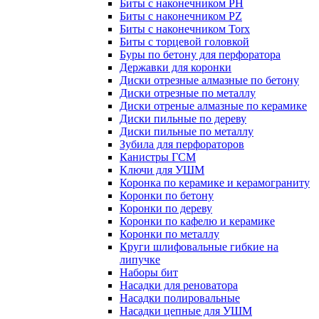
Биты с наконечником PH
Биты с наконечником PZ
Биты с наконечником Torx
Биты с торцевой головкой
Буры по бетону для перфоратора
Державки для коронки
Диски отрезные алмазные по бетону
Диски отрезные по металлу
Диски отреные алмазные по керамике
Диски пильные по дереву
Диски пильные по металлу
Зубила для перфораторов
Канистры ГСМ
Ключи для УШМ
Коронка по керамике и керамограниту
Коронки по бетону
Коронки по дереву
Коронки по кафелю и керамике
Коронки по металлу
Круги шлифовальные гибкие на
липучке
Наборы бит
Насадки для реноватора
Насадки полировальные
Насадки цепные для УШМ