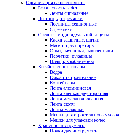
Организация рабочего места
Безопасность работ
Ленты сигнальные
Лестницы, стремянки
Лестницы секционные
Стремянки
Средства индивидуальной защиты
Каски защитные, щитки
Маски и респираторы
Очки, наушники, наколенники
Перчатки, рукавицы
Плащи, комбинезоны
Хозяйственные товары
Ведра
Емкости строительные
Контейнеры
Лента алюминиевая
Лента клейкая двусторонняя
Лента металлизированная
Лента-скотч
Ленты малярные
Мешки для строительного мусора
Мешки для упаковки колес
Хранение инструмента
Полки для инструмента