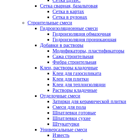
Сетка ЦПВС
Сетка сварная, базальтовая
Сетка в картах
Сетка в рулонах
Строительные смеси
Гидроизоляционные смеси
Гидроизоляция обмазочная
Гидроизоляция проникающая
Добавки в растворы
Модификаторы, пластификаторы
Сажа строительная
Фибра строительная
Клеи, растворы кладочные
Клеи для газосиликата
Клеи для плитки
Клеи для теплоизоляции
Растворы кладочные
Отделочные смеси
Затирки для керамической плитки
Смеси для пола
Шпатлевки готовые
Шпатлевки сухие
Штукатурки
Универсальные смеси
Известь