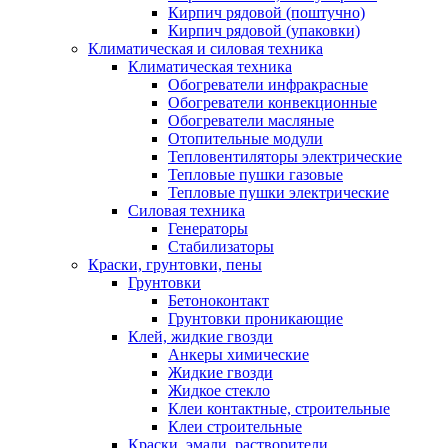
Кирпич рядовой (поштучно)
Кирпич рядовой (упаковки)
Климатическая и силовая техника
Климатическая техника
Обогреватели инфракрасные
Обогреватели конвекционные
Обогреватели масляные
Отопительные модули
Тепловентиляторы электрические
Тепловые пушки газовые
Тепловые пушки электрические
Силовая техника
Генераторы
Стабилизаторы
Краски, грунтовки, пены
Грунтовки
Бетоноконтакт
Грунтовки проникающие
Клей, жидкие гвозди
Анкеры химические
Жидкие гвозди
Жидкое стекло
Клеи контактные, строительные
Клеи строительные
Краски, эмали, растворители