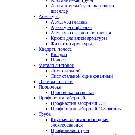
Алюминиевая труба
Алюминиевый уголок, полоса,
швеллер
Арматура
Арматура гладкая
Арматура рифленая
Арматура стеклопластиковая
Крюки для вязки арматуры
Фиксатор арматуры
Квадрат, полоса
Квадрат
Полоса
Металл листовой
Лист стальной
Лист стальной оцинкованный
Отливы, планки
Проволока
Проволока вязальная
Профнастил заборный
Профнастил заборный С-8
Профнастил заборный С-8 эконом
Труба
Круглая водогазопроводная,
электросварная
Профильная труба