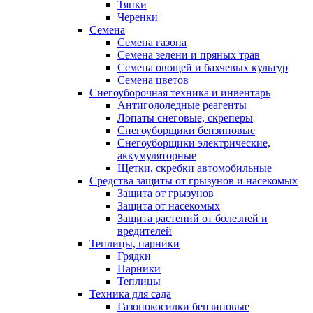
Тяпки
Черенки
Семена
Семена газона
Семена зелени и пряных трав
Семена овощей и бахчевых культур
Семена цветов
Снегоуборочная техника и инвентарь
Антигололедные реагенты
Лопаты снеговые, скреперы
Снегоуборщики бензиновые
Снегоуборщики электрические,
аккумуляторные
Щетки, скребки автомобильные
Средства защиты от грызунов и насекомых
Защита от грызунов
Защита от насекомых
Защита растений от болезней и
вредителей
Теплицы, парники
Грядки
Парники
Теплицы
Техника для сада
Газонокосилки бензиновые