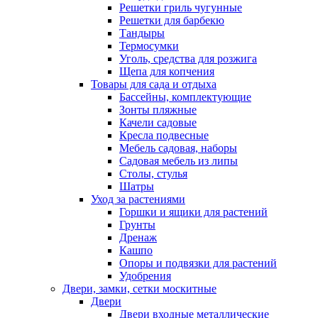
Решетки гриль чугунные
Решетки для барбекю
Тандыры
Термосумки
Уголь, средства для розжига
Щепа для копчения
Товары для сада и отдыха
Бассейны, комплектующие
Зонты пляжные
Качели садовые
Кресла подвесные
Мебель садовая, наборы
Садовая мебель из липы
Столы, стулья
Шатры
Уход за растениями
Горшки и ящики для растений
Грунты
Дренаж
Кашпо
Опоры и подвязки для растений
Удобрения
Двери, замки, сетки москитные
Двери
Двери входные металлические