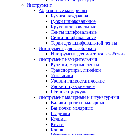
Инструмент
Абразивные материалы
Бумага наждачная
Губки шлифовальные
Круги шлифовальные
Ленты шлифовальные
Сетки шлифовальные
Терки для шлифовальной ленты
Инструмент для газоблоков
Инструмент для монтажа газобетона
Инструмент измерительный
Рулетки, мерные ленты
Транспортиры, линейки
Угольники
Уровни гидростатические
Уровни пузырьковые
Штангенциркули
Инструмент малярный и штукатурный
Валики, ролики малярные
Ванночки малярные
Гладилки
Кельмы
Кисти
Ковши