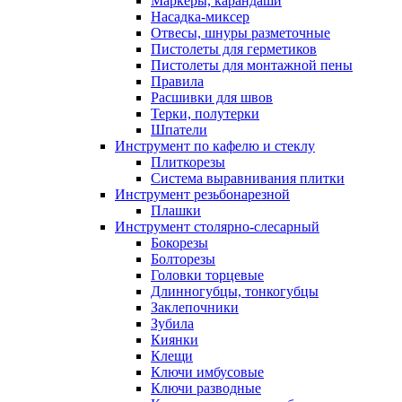
Маркеры, карандаши
Насадка-миксер
Отвесы, шнуры разметочные
Пистолеты для герметиков
Пистолеты для монтажной пены
Правила
Расшивки для швов
Терки, полутерки
Шпатели
Инструмент по кафелю и стеклу
Плиткорезы
Система выравнивания плитки
Инструмент резьбонарезной
Плашки
Инструмент столярно-слесарный
Бокорезы
Болторезы
Головки торцевые
Длинногубцы, тонкогубцы
Заклепочники
Зубила
Киянки
Клещи
Ключи имбусовые
Ключи разводные