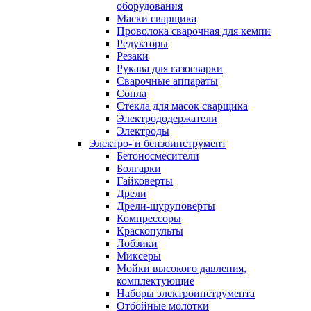
оборудования
Маски сварщика
Проволока сварочная для кемпи
Редукторы
Резаки
Рукава для газосварки
Сварочные аппараты
Сопла
Стекла для масок сварщика
Электрододержатели
Электроды
Электро- и бензоинструмент
Бетоносмесители
Болгарки
Гайковерты
Дрели
Дрели-шуруповерты
Компрессоры
Краскопульты
Лобзики
Миксеры
Мойки высокого давления,
комплектующие
Наборы электроинструмента
Отбойные молотки