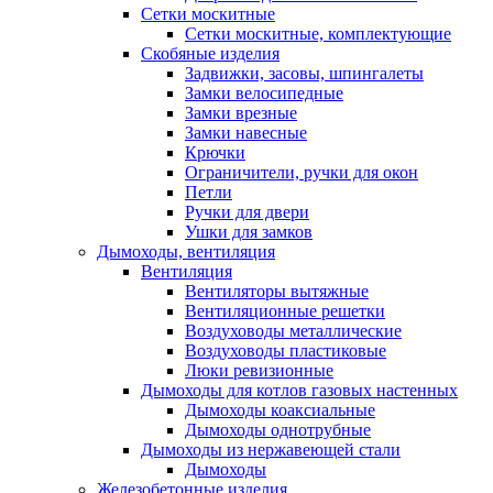
Сетки москитные
Сетки москитные, комплектующие
Скобяные изделия
Задвижки, засовы, шпингалеты
Замки велосипедные
Замки врезные
Замки навесные
Крючки
Ограничители, ручки для окон
Петли
Ручки для двери
Ушки для замков
Дымоходы, вентиляция
Вентиляция
Вентиляторы вытяжные
Вентиляционные решетки
Воздуховоды металлические
Воздуховоды пластиковые
Люки ревизионные
Дымоходы для котлов газовых настенных
Дымоходы коаксиальные
Дымоходы однотрубные
Дымоходы из нержавеющей стали
Дымоходы
Железобетонные изделия