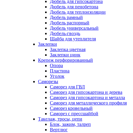
Дюбель для гипсокартона
Дюбель для пенобетона
Дюбель для теплоизоляции
Дюбель рамный
Дюбель распорный
Дюбель универсальный
Дюбель-гвоздь
Шайба для утеплителя
Заклепки
Заклепка цветная
Заклепки цинк
Крепеж перфорированный
Опора
Пластина
Уголок
Саморезы
Саморез для ГВЛ
Саморез для гипсокартона и дерева
Саморез для гипсокартона и металла
Саморез для металлического профиля
Саморез кровельный
Саморез с прессшайбой
Такелаж, тросы, цепи
Блок, зажим, талреп
Вертлюг