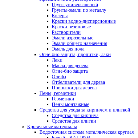
Грунт универсальный
Грунты-эмали по металлу
Колеры
Краски водно-дисперсионные
Краски резиновые
Растворители
Эмали аэрозольные
Эмали общего назначения
Эмаль для пола
Огне-био защита, пропитки, лаки
Лаки
Масла для дерева
Огне-био защита
Олифа
Отбеливатели для дерева
Пропитки для дерева
Пены, герметики
Герметики
Пены монтажные
Средства для ухода за кирпичем и плиткой
Средства для кирпича
Средства для плитки
Кровельные материалы
Водосточная система металлическая круглая
Белый - RAL 9003