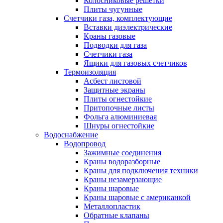
Колосниковые решетки
Плиты чугунные
Счетчики газа, комплектующие
Вставки диэлектрические
Краны газовые
Подводки для газа
Счетчики газа
Ящики для газовых счетчиков
Термоизоляция
Асбест листовой
Защитные экраны
Плиты огнестойкие
Притопочные листы
Фольга алюминиевая
Шнуры огнестойкие
Водоснабжение
Водопровод
Зажимные соединения
Краны водоразборные
Краны для подключения техники
Краны незамерзающие
Краны шаровые
Краны шаровые с американкой
Металлопластик
Обратные клапаны