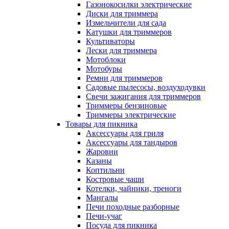
Газонокосилки электрические
Диски для триммера
Измельчители для сада
Катушки для триммеров
Культиваторы
Лески для триммера
Мотоблоки
Мотобуры
Ремни для триммеров
Садовые пылесосы, воздуходувки
Свечи зажигания для триммеров
Триммеры бензиновые
Триммеры электрические
Товары для пикника
Аксессуары для гриля
Аксессуары для тандыров
Жаровни
Казаны
Коптильни
Костровые чаши
Котелки, чайники, треноги
Мангалы
Печи походные разборные
Печи-учаг
Посуда для пикника