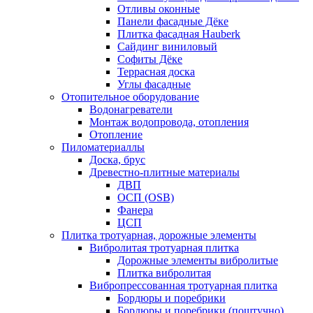
Отливы оконные
Панели фасадные Дёке
Плитка фасадная Hauberk
Сайдинг виниловый
Софиты Дёке
Террасная доска
Углы фасадные
Отопительное оборудование
Водонагреватели
Монтаж водопровода, отопления
Отопление
Пиломатериаллы
Доска, брус
Древестно-плитные материалы
ДВП
ОСП (OSB)
Фанера
ЦСП
Плитка тротуарная, дорожные элементы
Вибролитая тротуарная плитка
Дорожные элементы вибролитые
Плитка вибролитая
Вибропрессованная тротуарная плитка
Бордюры и поребрики
Бордюры и поребрики (поштучно)