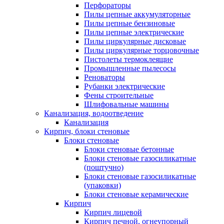
Перфораторы
Пилы цепные аккумуляторные
Пилы цепные бензиновые
Пилы цепные электрические
Пилы циркулярные дисковые
Пилы циркулярные торцовочные
Пистолеты термоклеящие
Промышленные пылесосы
Реноваторы
Рубанки электрические
Фены строительные
Шлифовальные машины
Канализация, водоотведение
Канализация
Кирпич, блоки стеновые
Блоки стеновые
Блоки стеновые бетонные
Блоки стеновые газосиликатные
(поштучно)
Блоки стеновые газосиликатные
(упаковки)
Блоки стеновые керамические
Кирпич
Кирпич лицевой
Кирпич печной, огнеупорный