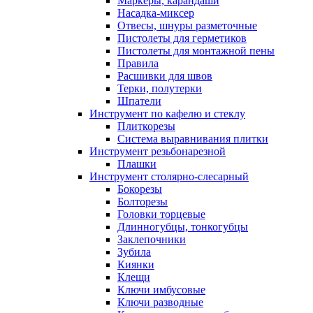
Маркеры, карандаши
Насадка-миксер
Отвесы, шнуры разметочные
Пистолеты для герметиков
Пистолеты для монтажной пены
Правила
Расшивки для швов
Терки, полутерки
Шпатели
Инструмент по кафелю и стеклу
Плиткорезы
Система выравнивания плитки
Инструмент резьбонарезной
Плашки
Инструмент столярно-слесарный
Бокорезы
Болторезы
Головки торцевые
Длинногубцы, тонкогубцы
Заклепочники
Зубила
Киянки
Клещи
Ключи имбусовые
Ключи разводные