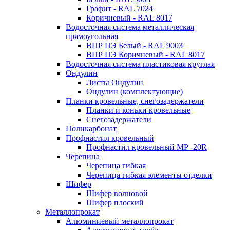
Графит - RAL 7024
Коричневый - RAL 8017
Водосточная система металлическая
прямоугольная
ВПР ПЭ Белый - RAL 9003
ВПР ПЭ Коричневый - RAL 8017
Водосточная система пластиковая круглая
Ондулин
Листы Ондулин
Ондулин (комплектующие)
Планки кровельные, снегозадержатели
Планки и коньки кровельные
Снегозадержатели
Поликарбонат
Профнастил кровельный
Профнастил кровельный МР -20R
Черепица
Черепица гибкая
Черепица гибкая элементы отделки
Шифер
Шифер волновой
Шифер плоский
Металлопрокат
Алюминиевый металлопрокат