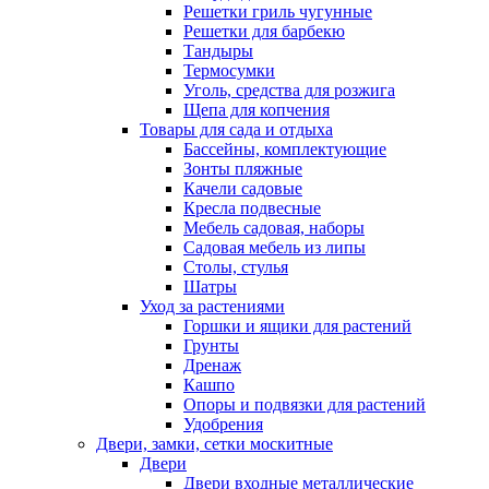
Решетки гриль чугунные
Решетки для барбекю
Тандыры
Термосумки
Уголь, средства для розжига
Щепа для копчения
Товары для сада и отдыха
Бассейны, комплектующие
Зонты пляжные
Качели садовые
Кресла подвесные
Мебель садовая, наборы
Садовая мебель из липы
Столы, стулья
Шатры
Уход за растениями
Горшки и ящики для растений
Грунты
Дренаж
Кашпо
Опоры и подвязки для растений
Удобрения
Двери, замки, сетки москитные
Двери
Двери входные металлические