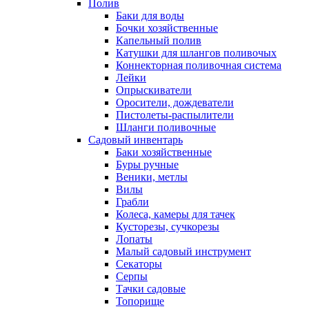
Полив
Баки для воды
Бочки хозяйственные
Капельный полив
Катушки для шлангов поливочых
Коннекторная поливочная система
Лейки
Опрыскиватели
Оросители, дождеватели
Пистолеты-распылители
Шланги поливочные
Садовый инвентарь
Баки хозяйственные
Буры ручные
Веники, метлы
Вилы
Грабли
Колеса, камеры для тачек
Кусторезы, сучкорезы
Лопаты
Малый садовый инструмент
Секаторы
Серпы
Тачки садовые
Топорище