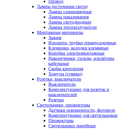
Провод
Лампы (источники света)
Лампы газоразрядные
Лампы накаливания
Лампы светодиодные
Лампы теплоизлучатели
Монтажные материалы
Зажим
Изолента, трубки термоусадочные
Клемники, колодки клеммные
Коробки электромонтажные
Наконечники, гильзы, изоляторы
кабельные
Скобы крепления
Хомуты (стяжки)
Розетки, выключатели
Выключатели
Комплектующие для розеток и
выключателей
Розетки
Светильники, прожекторы
Датчики освещенности, фотореле
Комплектующие для светильников
Прожекторы
Светильники линейные