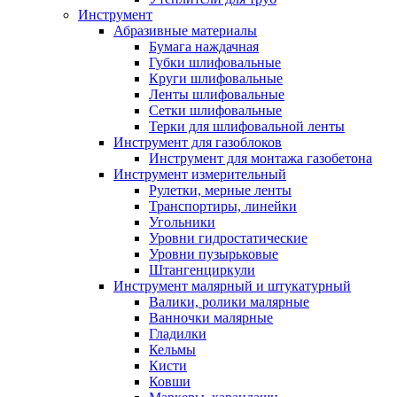
Инструмент
Абразивные материалы
Бумага наждачная
Губки шлифовальные
Круги шлифовальные
Ленты шлифовальные
Сетки шлифовальные
Терки для шлифовальной ленты
Инструмент для газоблоков
Инструмент для монтажа газобетона
Инструмент измерительный
Рулетки, мерные ленты
Транспортиры, линейки
Угольники
Уровни гидростатические
Уровни пузырьковые
Штангенциркули
Инструмент малярный и штукатурный
Валики, ролики малярные
Ванночки малярные
Гладилки
Кельмы
Кисти
Ковши