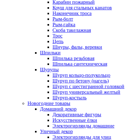
Карабин пожарный
Коуш для стальных канатов
Наконечник троса
Рым-болт
Рым-гайка
Скоба такелажная
Трос
Цепь
Шнуры, фалы, веревки
Шпильки
Шпилька резьбовая
Шпилька сантехническая
Шурупы
Шуруп кольцо-полукольцо
Шуруп по бетону (нагель)
Шуруп с шестигранной головкой
Шуруп универсальный желтый
Шуруп-костыль
Новогодние товары
Домашний декор
Декоративные фигуры
Искусственные ёлки
Электрогирлянды домашние
Уличный декор
Электрогирлянды для улиц