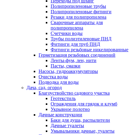
Переходы под шланг
Полипропиленовые трубы
Полипропиленовые фитинги
Резаки для полипропилена
Сварочные аппараты для
полипропилена
Счетчики воды
Трубы полиэтиленовые ПНД
Фитинги для труб ПНД
Фитинги резьбовые никелированные
Герметизация резьбовых соединений
Ленты-фум, лен, нити
Пасты, смазки
Насосы, гидроаккумуляторы
Очистка воды
Подводка для воды
Дача, сад, огород
Благоуствойство садового участка
Геотекстиль
Ограждения для грядок и клумб
Укрывное полотно
Дачные конструкции
Баки для душа, распылители
Дачные туалеты
Умывальники дачные, туалеты