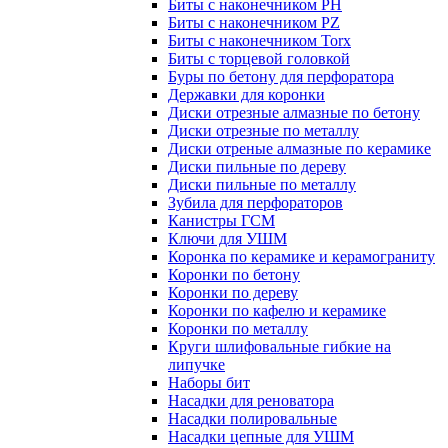
Биты с наконечником PH
Биты с наконечником PZ
Биты с наконечником Torx
Биты с торцевой головкой
Буры по бетону для перфоратора
Державки для коронки
Диски отрезные алмазные по бетону
Диски отрезные по металлу
Диски отреные алмазные по керамике
Диски пильные по дереву
Диски пильные по металлу
Зубила для перфораторов
Канистры ГСМ
Ключи для УШМ
Коронка по керамике и керамограниту
Коронки по бетону
Коронки по дереву
Коронки по кафелю и керамике
Коронки по металлу
Круги шлифовальные гибкие на
липучке
Наборы бит
Насадки для реноватора
Насадки полировальные
Насадки цепные для УШМ