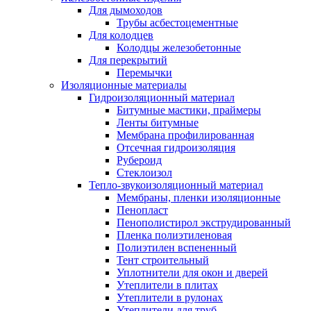
Для дымоходов
Трубы асбестоцементные
Для колодцев
Колодцы железобетонные
Для перекрытий
Перемычки
Изоляционные материалы
Гидроизоляционный материал
Битумные мастики, праймеры
Ленты битумные
Мембрана профилированная
Отсечная гидроизоляция
Рубероид
Стеклоизол
Тепло-звукоизоляционный материал
Мембраны, пленки изоляционные
Пенопласт
Пенополистирол экструдированный
Пленка полиэтиленовая
Полиэтилен вспененный
Тент строительный
Уплотнители для окон и дверей
Утеплители в плитах
Утеплители в рулонах
Утеплители для труб