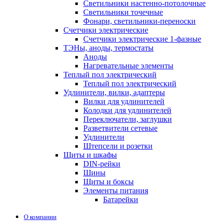
Светильники настенно-потолочные
Светильники точечные
Фонари, светильники-переноски
Счетчики электрические
Счетчики электрические 1-фазные
ТЭНы, аноды, термостаты
Аноды
Нагревательные элементы
Теплый пол электрический
Теплый пол электрический
Удлинители, вилки, адаптеры
Вилки для удлинителей
Колодки для удлинителей
Переключатели, заглушки
Разветвители сетевые
Удлинители
Штепсели и розетки
Щиты и шкафы
DIN-рейки
Шины
Щиты и боксы
Элементы питания
Батарейки
О компании