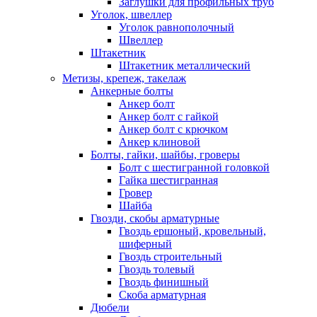
Заглушки для профильных труб
Уголок, швеллер
Уголок равнополочный
Швеллер
Штакетник
Штакетник металлический
Метизы, крепеж, такелаж
Анкерные болты
Анкер болт
Анкер болт с гайкой
Анкер болт с крючком
Анкер клиновой
Болты, гайки, шайбы, гроверы
Болт c шестигранной головкой
Гайка шестигранная
Гровер
Шайба
Гвозди, скобы арматурные
Гвоздь ершоный, кровельный,
шиферный
Гвоздь строительный
Гвоздь толевый
Гвоздь финишный
Скоба арматурная
Дюбели