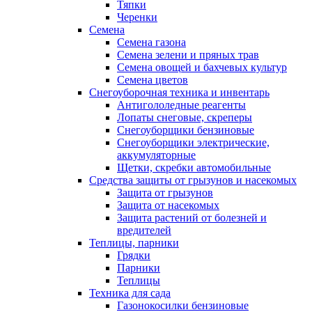
Тяпки
Черенки
Семена
Семена газона
Семена зелени и пряных трав
Семена овощей и бахчевых культур
Семена цветов
Снегоуборочная техника и инвентарь
Антигололедные реагенты
Лопаты снеговые, скреперы
Снегоуборщики бензиновые
Снегоуборщики электрические,
аккумуляторные
Щетки, скребки автомобильные
Средства защиты от грызунов и насекомых
Защита от грызунов
Защита от насекомых
Защита растений от болезней и
вредителей
Теплицы, парники
Грядки
Парники
Теплицы
Техника для сада
Газонокосилки бензиновые