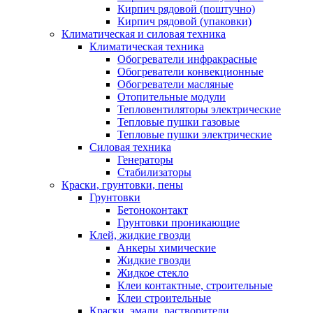
Кирпич рядовой (поштучно)
Кирпич рядовой (упаковки)
Климатическая и силовая техника
Климатическая техника
Обогреватели инфракрасные
Обогреватели конвекционные
Обогреватели масляные
Отопительные модули
Тепловентиляторы электрические
Тепловые пушки газовые
Тепловые пушки электрические
Силовая техника
Генераторы
Стабилизаторы
Краски, грунтовки, пены
Грунтовки
Бетоноконтакт
Грунтовки проникающие
Клей, жидкие гвозди
Анкеры химические
Жидкие гвозди
Жидкое стекло
Клеи контактные, строительные
Клеи строительные
Краски, эмали, растворители