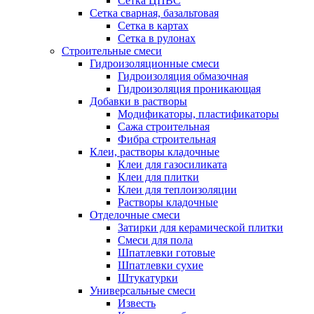
Сетка ЦПВС
Сетка сварная, базальтовая
Сетка в картах
Сетка в рулонах
Строительные смеси
Гидроизоляционные смеси
Гидроизоляция обмазочная
Гидроизоляция проникающая
Добавки в растворы
Модификаторы, пластификаторы
Сажа строительная
Фибра строительная
Клеи, растворы кладочные
Клеи для газосиликата
Клеи для плитки
Клеи для теплоизоляции
Растворы кладочные
Отделочные смеси
Затирки для керамической плитки
Смеси для пола
Шпатлевки готовые
Шпатлевки сухие
Штукатурки
Универсальные смеси
Известь