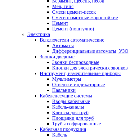
Керамзит, щебень, песок
Мел, гипс
Смеси цемент-песок
Смеси шамотные жаростойкие
Цемент
Цемент (поштучно)
Электрика
Выключатели автоматические
Автоматы
Дифференциальные автоматы, УЗО
Звонки дверные
Звонки беспроводные
Кнопки для электрических звонков
Инструмент, измерительные приборы
Мультиметры
Отвертки индикаторные
Паяльники
Кабеленесущие системы
Вводы кабельные
Кабель-каналы
Клипсы для труб
Площадки для труб
Трубы гофрированные
Кабельная продукция
Кабель