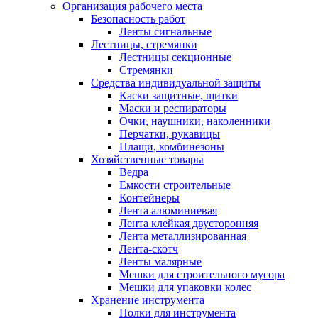
Организация рабочего места
Безопасность работ
Ленты сигнальные
Лестницы, стремянки
Лестницы секционные
Стремянки
Средства индивидуальной защиты
Каски защитные, щитки
Маски и респираторы
Очки, наушники, наколенники
Перчатки, рукавицы
Плащи, комбинезоны
Хозяйственные товары
Ведра
Емкости строительные
Контейнеры
Лента алюминиевая
Лента клейкая двусторонняя
Лента металлизированная
Лента-скотч
Ленты малярные
Мешки для строительного мусора
Мешки для упаковки колес
Хранение инструмента
Полки для инструмента