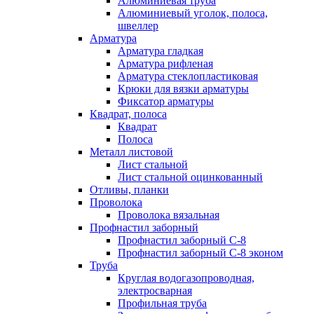
Алюминиевая труба
Алюминиевый уголок, полоса,
швеллер
Арматура
Арматура гладкая
Арматура рифленая
Арматура стеклопластиковая
Крюки для вязки арматуры
Фиксатор арматуры
Квадрат, полоса
Квадрат
Полоса
Металл листовой
Лист стальной
Лист стальной оцинкованный
Отливы, планки
Проволока
Проволока вязальная
Профнастил заборный
Профнастил заборный С-8
Профнастил заборный С-8 эконом
Труба
Круглая водогазопроводная,
электросварная
Профильная труба