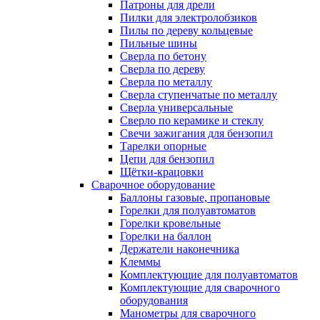
Патроны для дрели
Пилки для электролобзиков
Пилы по дереву кольцевые
Пильные шины
Сверла по бетону
Сверла по дереву
Сверла по металлу
Сверла ступенчатые по металлу
Сверла универсальные
Сверло по керамике и стеклу
Свечи зажигания для бензопил
Тарелки опорные
Цепи для бензопил
Щётки-крацовки
Сварочное оборудование
Баллоны газовые, пропановые
Горелки для полуавтоматов
Горелки кровельные
Горелки на баллон
Держатели наконечника
Клеммы
Комплектующие для полуавтоматов
Комплектующие для сварочного
оборудования
Манометры для сварочного