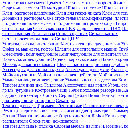
Универсальные смеси
Цемент
Смеси шамотные жаростойкие
С
Отделочные смеси
Штукатурки
Шпатлевки сухие
Шпатлевки г
Клеи, растворы кладочные
Клеи для газосиликата
Клеи для те
Добавки в растворы
Сажа строительная
Модификаторы, пласт
Гидроизоляционные смеси
Гидроизоляция проникающая
Гидро
Сетка заборная
Сетка сварная в ПВХ
Садовая решетка ПВХ
Па
Сетка сварная, базальтовая
Сетка в рулонах
Сетка в картах
Сетка просечно-вытяжная
Сетка ЦПВС
Унитазы, гофры, инсталяции
Комплектующие для унитазов
Ун
Сифоны, манжеты, гофры
Шланги для стиральных машин
Тру
Смесители, комплектующие
Комплектующие для смесителя
См
Ванны, комплектующие
Экраны, каркасы, ножки
Ванны акри
Мебель для ванных комнат
Шкафы настенные, пеналы
Тумбы д
Аксессуары для ванны и кухни
Аксессуары для кухни
Аксессу
Мойки кухонные
Мойки из нержавеющей стали
Мойки из иску
Умывальники, комплектующие
Умывальники, пьедесталы
Комп
Товары для пикника
Тандыры
Аксессуары для гриля
Уголь, ср
гриль чугунные
Костровые чаши
Печи походные разборные
Жа
Садовый инвентарь
Лопаты
Серпы
Грабли
Вилы
Веники, метл
для тачек
Тяпки
Топорище
Секаторы
Техника для сада
Триммеры бензиновые
Газонокосилки электр
Ремни для триммеров
Свечи зажигания для триммеров
Триммер
Полив
Шланги поливочные
Опрыскиватели
Лейки
Коннекторн
распылители
Оросители, дождеватели
Товары для сада и отдыха
Садовая мебель из липы
Бассейны, 