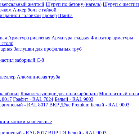
иверсальный желтый
Шуруп по бетону (нагель)
Шуруп с шестиг
ючком
Анкер болт с гайкой
тигранной головкой
Гровер
Шайба
вая
Арматура рифленая
Арматура гладкая
Фиксатор арматуры
 столб
варная
Заглушки для профильных труб
астил заборный С-8
швеллер
Алюминиевая труба
карбонат
Комплектующие для поликарбоната
Монолитный поли
 8017
Графит - RAL 7024
Белый - RAL 9003
оричневый - RAL 8017
ВКР Дёке Premium Белый - RAL 9003
ки и коньки кровельные
ричневый - RAL 8017
ВПР ПЭ Белый - RAL 9003