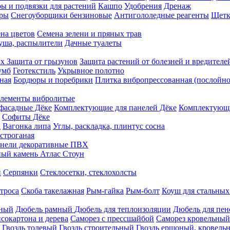
ы и подвязки для растений
Кашпо
Удобрения
Дренаж
еры
Снегоуборщики бензиновые
Антигололедные реагенты
Щетк
на цветов
Семена зелени и пряных трав
душа, распылители
Дачные туалеты
ых
Защита от грызунов
Защита растений от болезней и вредителе
умб
Геотекстиль
Укрывное полотно
ная
Бордюры и поребрики
Плитка вибропрессованная (послойно
лементы вибролитые
фасадные Дёке
Комплектующие для панелей Дёке
Комплектующи
Софиты Дёке
а
Вагонка липа
Углы, раскладка, плинтус сосна
строганая
нели декоративные ПВХ
ый камень Атлас Стоун
н
Серпянки
Стеклосетки, стеклохолсты
троса
Скоба такелажная
Рым-гайка
Рым-болт
Коуш для стальных
рный
Дюбель рамный
Дюбель для теплоизоляции
Дюбель для пен
сокартона и дерева
Саморез с прессшайбой
Саморез кровельный
Гвоздь толевый
Гвоздь строительный
Гвоздь ершоный, кровел