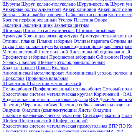
Шурупы
Шуруп кольцо-полукольцо
Шуруп-костыль
Шуруп ун
Анкерные болты
Анкер болт
Анкер клиновой
Анкер болт с кр
Болты, гайки, шайбы, гроверы
Гайка шестигранная
Болт c шес
Крепеж перфорированный
Уголок
Пластина
Опора
Заклепки
Заклепки цинк
Заклепка цветная
Шпильки
Шпилька сантехническая
Шпилька резьбовая
Арматура
Крюки для вязки арматуры
Арматура стеклопластико
Отливы, планки
Планки заборные
Отливы парапета
Отливы на
Труба
Профильная труба
Круглая водогазопроводная, электрос
Металл листовой
Лист стальной
Лист стальной оцинкованный
Профнастил заборный
Профнастил заборный С-8 эконом
Профн
Уголок, швеллер
Швеллер
Уголок равнополочный
Квадрат, полоса
Полоса
Квадрат
Алюминиевый металлопрокат
Алюминиевый уголок, полоса, 
Проволока
Проволока вязальная
Штакетник
Штакетник металлический
Поликарбонат
Профилированный поликарбонат
Сотовый поли
Водосточная система металлическая круглая
Коричневый - RAL
Водосточная система пластиковая круглая
ВКР Дёке Premium К
Черепица
Черепица гибкая
Черепица гибкая элементы отделки
Ондулин
Ондулин (комплектующие)
Листы Ондулин
Планки кровельные, снегозадержатели
Снегозадержатели
План
Шифер
Шифер плоский
Шифер волновой
Водосточная система металлическая прямоугольная
ВПР ПЭ Ко
Профнастил кровельный
Профнастил кровельный МР -20R