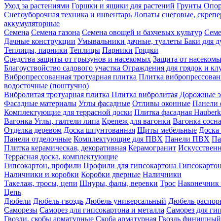
Уход за растениями
Горшки и ящики для растений
Грунты
Опор
Снегоуборочная техника и инвентарь
Лопаты снеговые, скреп
аккумуляторные
Семена
Семена газона
Семена овощей и бахчевых культур
Семе
Дачные конструкции
Умывальники дачные, туалеты
Баки для 
Теплицы, парники
Теплицы
Парники
Грядки
Средства защиты от грызунов и насекомых
Защита от насеком
Благоуствойство садового участка
Ограждения для грядок и кл
Вибропрессованная тротуарная плитка
Плитка вибропрессован
водосточные (поштучно)
Вибролитая тротуарная плитка
Плитка вибролитая
Дорожные э
Фасадные материалы
Углы фасадные
Отливы оконные
Панели 
Комплектующие для террасной доски
Плитка фасадная Hauberk
Вагонка
Углы, галтели липа
Крепеж для вагонки
Вагонка сосн
Отделка деревом
Доска шпунтованная
Щиты мебельные
Доска 
Панели отделочные
Комплектующие для ПВХ
Панели ПВХ
Па
Плитка керамическая, декоративная
Керамогранит
Искусственн
Террасная доска, комплектующие
Гипсокартон, профили
Профили для гипсокартона
Гипсокарто
Наличники и коробки
Коробки дверные
Наличники
Такелаж, тросы, цепи
Шнуры, фалы, веревки
Трос
Наконечник 
Цепь
Дюбели
Дюбель-гвоздь
Дюбель универсальный
Дюбель распо
Саморезы
Саморез для гипсокартона и металла
Саморез для гип
Гвозди, скобы арматурные
Скоба арматурная
Гвоздь финишный