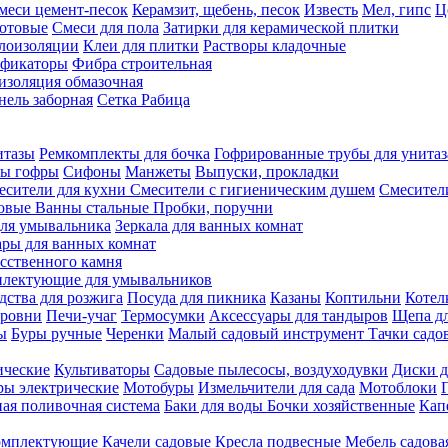
меси цемент-песок
Керамзит, щебень, песок
Известь
Мел, гипс
Ц
отовые
Смеси для пола
Затирки для керамической плитки
плоизоляции
Клеи для плитки
Растворы кладочные
ификаторы
Фибра строительная
изоляция обмазочная
нель заборная
Сетка Рабица
итазы
Ремкомплекты для бочка
Гофрированные трубы для унитаз
бы гофры
Сифоны
Манжеты
Выпуски, прокладки
есители для кухни
Смесители с гигиеническим душем
Смесител
ловые
Ванны стальные
Пробки, поручни
ля умывальника
Зеркала для ванных комнат
ары для ванных комнат
сственного камня
лектующие для умывальников
едства для розжига
Посуда для пикника
Казаны
Коптильни
Котел
ровни
Печи-учаг
Термосумки
Аксессуары для тандыров
Щепа дл
ы
Буры ручные
Черенки
Малый садовый инструмент
Тачки садо
ические
Культиваторы
Садовые пылесосы, воздуходувки
Диски д
ы электрические
Мотобуры
Измельчители для сада
Мотоблоки
ая поливочная система
Баки для воды
Бочки хозяйственные
Кап
комплектующие
Качели садовые
Кресла подвесные
Мебель садова