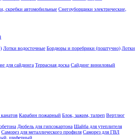
и, скребки автомобильные
Снегоуборщики электрические,
й
)
Лотки водосточные
Бордюры и поребрики (поштучно)
Лотки
е для сайдинга
Террасная доска
Сайдинг виниловый
 канатов
Карабин пожарный
Блок, зажим, талреп
Вертлюг
обетона
Дюбель для гипсокартона
Шайба для утеплителя
Саморез для металлического профиля
Саморез для ГВЛ
ьный, шиферный