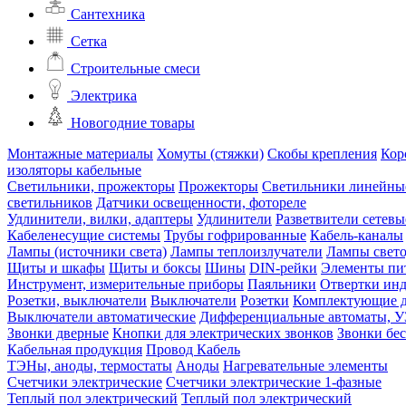
Сантехника
Сетка
Строительные смеси
Электрика
Новогодние товары
Монтажные материалы
Хомуты (стяжки)
Скобы крепления
Кор
изоляторы кабельные
Светильники, прожекторы
Прожекторы
Светильники линейны
светильников
Датчики освещенности, фотореле
Удлинители, вилки, адаптеры
Удлинители
Разветвители сетевы
Кабеленесущие системы
Трубы гофрированные
Кабель-каналы
Лампы (источники света)
Лампы теплоизлучатели
Лампы свет
Щиты и шкафы
Щиты и боксы
Шины
DIN-рейки
Элементы пи
Инструмент, измерительные приборы
Паяльники
Отвертки ин
Розетки, выключатели
Выключатели
Розетки
Комплектующие д
Выключатели автоматические
Дифференциальные автоматы, 
Звонки дверные
Кнопки для электрических звонков
Звонки бе
Кабельная продукция
Провод
Кабель
ТЭНы, аноды, термостаты
Аноды
Нагревательные элементы
Счетчики электрические
Счетчики электрические 1-фазные
Теплый пол электрический
Теплый пол электрический