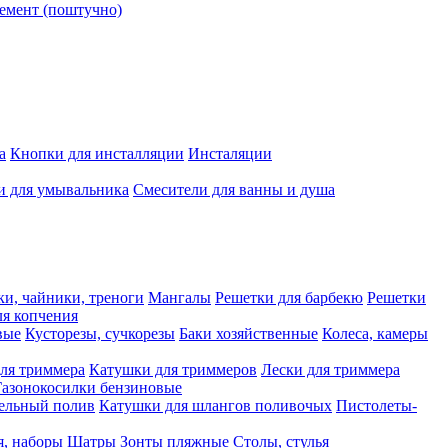
емент (поштучно)
а
Кнопки для инсталляции
Инсталяции
и для умывальника
Смесители для ванны и душа
ки, чайники, треноги
Мангалы
Решетки для барбекю
Решетки
я копчения
вые
Кусторезы, сучкорезы
Баки хозяйственные
Колеса, камеры
ля триммера
Катушки для триммеров
Лески для триммера
Газонокосилки бензиновые
ельный полив
Катушки для шлангов поливочых
Пистолеты-
я, наборы
Шатры
Зонты пляжные
Столы, стулья