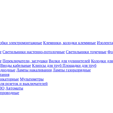
обки электромонтажные
Клемники, колодки клеммные
Изолента
е
Светильники настенно-потолочные
Светильники точечные
Фо
е
Переключатели, заглушки
Вилки для удлинителей
Колодки для
Вводы кабельные
Клипсы для труб
Площадки для труб
одиодные
Лампы накаливания
Лампы газоразрядные
тания
дикаторные
Мультиметры
ля розеток и выключателей
УЗО
Автоматы
спроводные