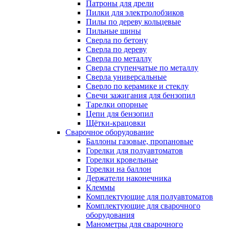
Патроны для дрели
Пилки для электролобзиков
Пилы по дереву кольцевые
Пильные шины
Сверла по бетону
Сверла по дереву
Сверла по металлу
Сверла ступенчатые по металлу
Сверла универсальные
Сверло по керамике и стеклу
Свечи зажигания для бензопил
Тарелки опорные
Цепи для бензопил
Щётки-крацовки
Сварочное оборудование
Баллоны газовые, пропановые
Горелки для полуавтоматов
Горелки кровельные
Горелки на баллон
Держатели наконечника
Клеммы
Комплектующие для полуавтоматов
Комплектующие для сварочного
оборудования
Манометры для сварочного