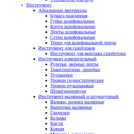
Инструмент
Абразивные материалы
Бумага наждачная
Губки шлифовальные
Круги шлифовальные
Ленты шлифовальные
Сетки шлифовальные
Терки для шлифовальной ленты
Инструмент для газоблоков
Инструмент для монтажа газобетона
Инструмент измерительный
Рулетки, мерные ленты
Транспортиры, линейки
Угольники
Уровни гидростатические
Уровни пузырьковые
Штангенциркули
Инструмент малярный и штукатурный
Валики, ролики малярные
Ванночки малярные
Гладилки
Кельмы
Кисти
Ковши