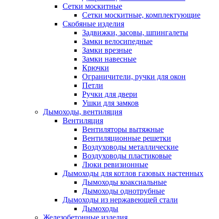
Сетки москитные
Сетки москитные, комплектующие
Скобяные изделия
Задвижки, засовы, шпингалеты
Замки велосипедные
Замки врезные
Замки навесные
Крючки
Ограничители, ручки для окон
Петли
Ручки для двери
Ушки для замков
Дымоходы, вентиляция
Вентиляция
Вентиляторы вытяжные
Вентиляционные решетки
Воздуховоды металлические
Воздуховоды пластиковые
Люки ревизионные
Дымоходы для котлов газовых настенных
Дымоходы коаксиальные
Дымоходы однотрубные
Дымоходы из нержавеющей стали
Дымоходы
Железобетонные изделия