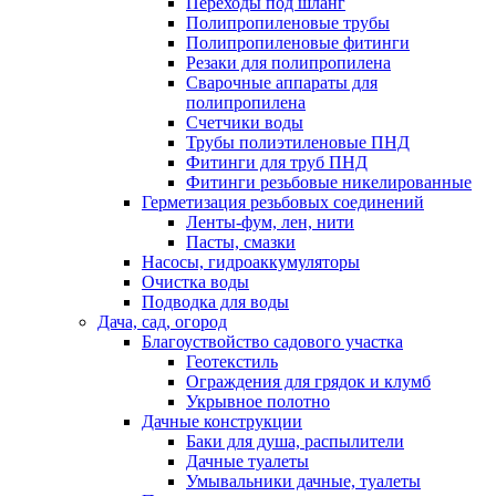
Переходы под шланг
Полипропиленовые трубы
Полипропиленовые фитинги
Резаки для полипропилена
Сварочные аппараты для
полипропилена
Счетчики воды
Трубы полиэтиленовые ПНД
Фитинги для труб ПНД
Фитинги резьбовые никелированные
Герметизация резьбовых соединений
Ленты-фум, лен, нити
Пасты, смазки
Насосы, гидроаккумуляторы
Очистка воды
Подводка для воды
Дача, сад, огород
Благоуствойство садового участка
Геотекстиль
Ограждения для грядок и клумб
Укрывное полотно
Дачные конструкции
Баки для душа, распылители
Дачные туалеты
Умывальники дачные, туалеты