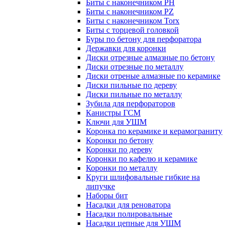
Биты с наконечником PH
Биты с наконечником PZ
Биты с наконечником Torx
Биты с торцевой головкой
Буры по бетону для перфоратора
Державки для коронки
Диски отрезные алмазные по бетону
Диски отрезные по металлу
Диски отреные алмазные по керамике
Диски пильные по дереву
Диски пильные по металлу
Зубила для перфораторов
Канистры ГСМ
Ключи для УШМ
Коронка по керамике и керамограниту
Коронки по бетону
Коронки по дереву
Коронки по кафелю и керамике
Коронки по металлу
Круги шлифовальные гибкие на
липучке
Наборы бит
Насадки для реноватора
Насадки полировальные
Насадки цепные для УШМ