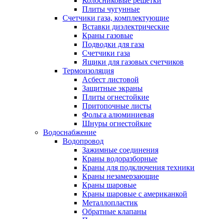
Колосниковые решетки
Плиты чугунные
Счетчики газа, комплектующие
Вставки диэлектрические
Краны газовые
Подводки для газа
Счетчики газа
Ящики для газовых счетчиков
Термоизоляция
Асбест листовой
Защитные экраны
Плиты огнестойкие
Притопочные листы
Фольга алюминиевая
Шнуры огнестойкие
Водоснабжение
Водопровод
Зажимные соединения
Краны водоразборные
Краны для подключения техники
Краны незамерзающие
Краны шаровые
Краны шаровые с американкой
Металлопластик
Обратные клапаны