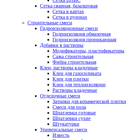
Сетка ЦПВС
Сетка сварная, базальтовая
Сетка в картах
Сетка в рулонах
Строительные смеси
Гидроизоляционные смеси
Гидроизоляция обмазочная
Гидроизоляция проникающая
Добавки в растворы
Модификаторы, пластификаторы
Сажа строительная
Фибра строительная
Клеи, растворы кладочные
Клеи для газосиликата
Клеи для плитки
Клеи для теплоизоляции
Растворы кладочные
Отделочные смеси
Затирки для керамической плитки
Смеси для пола
Шпатлевки готовые
Шпатлевки сухие
Штукатурки
Универсальные смеси
Известь