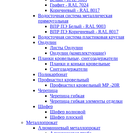
Графит - RAL 7024
Коричневый - RAL 8017
Водосточная система металлическая
прямоугольная
ВПР ПЭ Белый - RAL 9003
ВПР ПЭ Коричневый - RAL 8017
Водосточная система пластиковая круглая
Ондулин
Листы Ондулин
Ондулин (комплектующие)
Планки кровельные, снегозадержатели
Планки и коньки кровельные
Снегозадержатели
Поликарбонат
Профнастил кровельный
Профнастил кровельный МР -20R
Черепица
Черепица гибкая
Черепица гибкая элементы отделки
Шифер
Шифер волновой
Шифер плоский
Металлопрокат
Алюминиевый металлопрокат