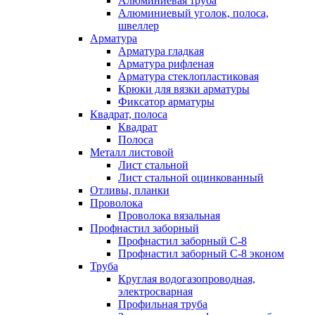
Алюминиевая труба
Алюминиевый уголок, полоса,
швеллер
Арматура
Арматура гладкая
Арматура рифленая
Арматура стеклопластиковая
Крюки для вязки арматуры
Фиксатор арматуры
Квадрат, полоса
Квадрат
Полоса
Металл листовой
Лист стальной
Лист стальной оцинкованный
Отливы, планки
Проволока
Проволока вязальная
Профнастил заборный
Профнастил заборный С-8
Профнастил заборный С-8 эконом
Труба
Круглая водогазопроводная,
электросварная
Профильная труба