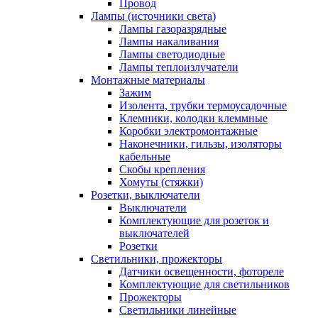
Провод
Лампы (источники света)
Лампы газоразрядные
Лампы накаливания
Лампы светодиодные
Лампы теплоизлучатели
Монтажные материалы
Зажим
Изолента, трубки термоусадочные
Клемники, колодки клеммные
Коробки электромонтажные
Наконечники, гильзы, изоляторы
кабельные
Скобы крепления
Хомуты (стяжки)
Розетки, выключатели
Выключатели
Комплектующие для розеток и
выключателей
Розетки
Светильники, прожекторы
Датчики освещенности, фотореле
Комплектующие для светильников
Прожекторы
Светильники линейные