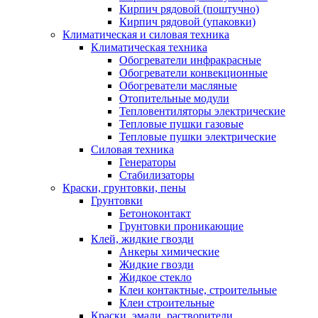
Кирпич рядовой (поштучно)
Кирпич рядовой (упаковки)
Климатическая и силовая техника
Климатическая техника
Обогреватели инфракрасные
Обогреватели конвекционные
Обогреватели масляные
Отопительные модули
Тепловентиляторы электрические
Тепловые пушки газовые
Тепловые пушки электрические
Силовая техника
Генераторы
Стабилизаторы
Краски, грунтовки, пены
Грунтовки
Бетоноконтакт
Грунтовки проникающие
Клей, жидкие гвозди
Анкеры химические
Жидкие гвозди
Жидкое стекло
Клеи контактные, строительные
Клеи строительные
Краски, эмали, растворители