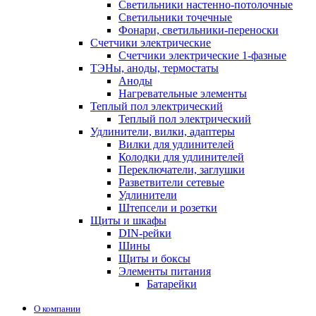
Светильники настенно-потолочные
Светильники точечные
Фонари, светильники-переноски
Счетчики электрические
Счетчики электрические 1-фазные
ТЭНы, аноды, термостаты
Аноды
Нагревательные элементы
Теплый пол электрический
Теплый пол электрический
Удлинители, вилки, адаптеры
Вилки для удлинителей
Колодки для удлинителей
Переключатели, заглушки
Разветвители сетевые
Удлинители
Штепсели и розетки
Щиты и шкафы
DIN-рейки
Шины
Щиты и боксы
Элементы питания
Батарейки
О компании