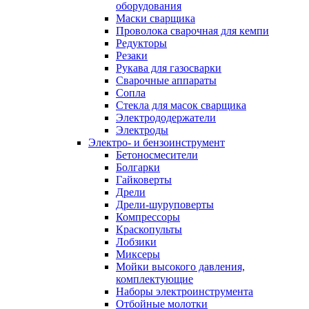
оборудования
Маски сварщика
Проволока сварочная для кемпи
Редукторы
Резаки
Рукава для газосварки
Сварочные аппараты
Сопла
Стекла для масок сварщика
Электрододержатели
Электроды
Электро- и бензоинструмент
Бетоносмесители
Болгарки
Гайковерты
Дрели
Дрели-шуруповерты
Компрессоры
Краскопульты
Лобзики
Миксеры
Мойки высокого давления,
комплектующие
Наборы электроинструмента
Отбойные молотки