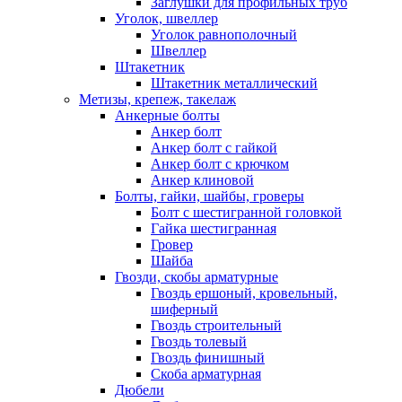
Заглушки для профильных труб
Уголок, швеллер
Уголок равнополочный
Швеллер
Штакетник
Штакетник металлический
Метизы, крепеж, такелаж
Анкерные болты
Анкер болт
Анкер болт с гайкой
Анкер болт с крючком
Анкер клиновой
Болты, гайки, шайбы, гроверы
Болт c шестигранной головкой
Гайка шестигранная
Гровер
Шайба
Гвозди, скобы арматурные
Гвоздь ершоный, кровельный,
шиферный
Гвоздь строительный
Гвоздь толевый
Гвоздь финишный
Скоба арматурная
Дюбели