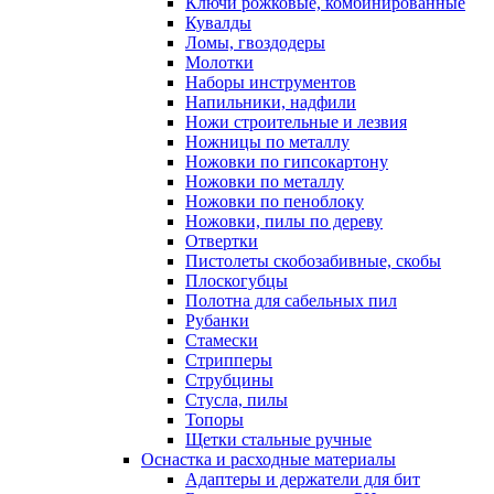
Ключи рожковые, комбинированные
Кувалды
Ломы, гвоздодеры
Молотки
Наборы инструментов
Напильники, надфили
Ножи строительные и лезвия
Ножницы по металлу
Ножовки по гипсокартону
Ножовки по металлу
Ножовки по пеноблоку
Ножовки, пилы по дереву
Отвертки
Пистолеты скобозабивные, скобы
Плоскогубцы
Полотна для сабельных пил
Рубанки
Стамески
Стрипперы
Струбцины
Стусла, пилы
Топоры
Щетки стальные ручные
Оснастка и расходные материалы
Адаптеры и держатели для бит