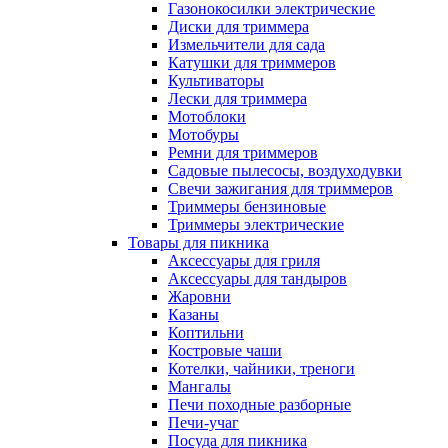
Газонокосилки электрические
Диски для триммера
Измельчители для сада
Катушки для триммеров
Культиваторы
Лески для триммера
Мотоблоки
Мотобуры
Ремни для триммеров
Садовые пылесосы, воздуходувки
Свечи зажигания для триммеров
Триммеры бензиновые
Триммеры электрические
Товары для пикника
Аксессуары для гриля
Аксессуары для тандыров
Жаровни
Казаны
Коптильни
Костровые чаши
Котелки, чайники, треноги
Мангалы
Печи походные разборные
Печи-учаг
Посуда для пикника