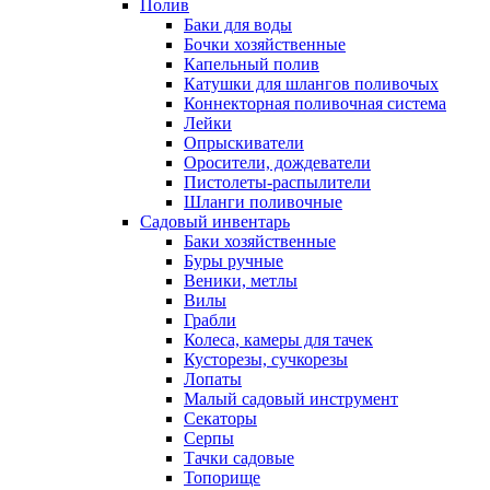
Полив
Баки для воды
Бочки хозяйственные
Капельный полив
Катушки для шлангов поливочых
Коннекторная поливочная система
Лейки
Опрыскиватели
Оросители, дождеватели
Пистолеты-распылители
Шланги поливочные
Садовый инвентарь
Баки хозяйственные
Буры ручные
Веники, метлы
Вилы
Грабли
Колеса, камеры для тачек
Кусторезы, сучкорезы
Лопаты
Малый садовый инструмент
Секаторы
Серпы
Тачки садовые
Топорище