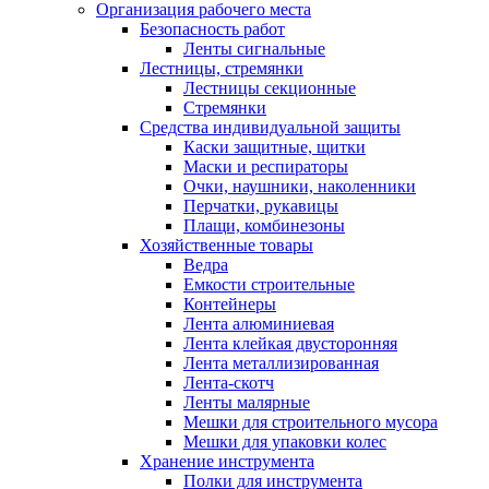
Организация рабочего места
Безопасность работ
Ленты сигнальные
Лестницы, стремянки
Лестницы секционные
Стремянки
Средства индивидуальной защиты
Каски защитные, щитки
Маски и респираторы
Очки, наушники, наколенники
Перчатки, рукавицы
Плащи, комбинезоны
Хозяйственные товары
Ведра
Емкости строительные
Контейнеры
Лента алюминиевая
Лента клейкая двусторонняя
Лента металлизированная
Лента-скотч
Ленты малярные
Мешки для строительного мусора
Мешки для упаковки колес
Хранение инструмента
Полки для инструмента