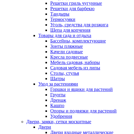
Решетки гриль чугунные
Решетки для барбекю
Тандыры
Термосумки
Уголь, средства для розжига
Щепа для копчения
Товары для сада и отдыха
Бассейны, комплектующие
Зонты пляжные
Качели садовые
Кресла подвесные
Мебель садовая, наборы
Садовая мебель из липы
Столы, стулья
Шатры
Уход за растениями
Горшки и ящики для растений
Грунты
Дренаж
Кашпо
Опоры и подвязки для растений
Удобрения
Двери, замки, сетки москитные
Двери
Двери входные металлические