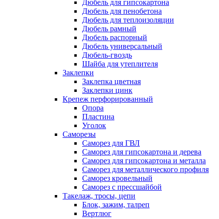
Дюбель для гипсокартона
Дюбель для пенобетона
Дюбель для теплоизоляции
Дюбель рамный
Дюбель распорный
Дюбель универсальный
Дюбель-гвоздь
Шайба для утеплителя
Заклепки
Заклепка цветная
Заклепки цинк
Крепеж перфорированный
Опора
Пластина
Уголок
Саморезы
Саморез для ГВЛ
Саморез для гипсокартона и дерева
Саморез для гипсокартона и металла
Саморез для металлического профиля
Саморез кровельный
Саморез с прессшайбой
Такелаж, тросы, цепи
Блок, зажим, талреп
Вертлюг