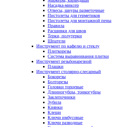
Маркеры, карандаши
Насадка-миксер
Отвесы, шнуры разметочные
Пистолеты для герметиков
Пистолеты для монтажной пены
Правила
Расшивки для швов
Терки, полутерки
Шпатели
Инструмент по кафелю и стеклу
Плиткорезы
Система выравнивания плитки
Инструмент резьбонарезной
Плашки
Инструмент столярно-слесарный
Бокорезы
Болторезы
Головки торцевые
Длинногубцы, тонкогубцы
Заклепочники
Зубила
Киянки
Клещи
Ключи имбусовые
Ключи разводные