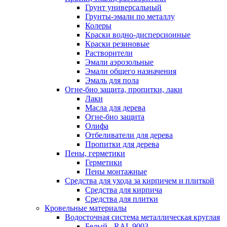
Грунт универсальный
Грунты-эмали по металлу
Колеры
Краски водно-дисперсионные
Краски резиновые
Растворители
Эмали аэрозольные
Эмали общего назначения
Эмаль для пола
Огне-био защита, пропитки, лаки
Лаки
Масла для дерева
Огне-био защита
Олифа
Отбеливатели для дерева
Пропитки для дерева
Пены, герметики
Герметики
Пены монтажные
Средства для ухода за кирпичем и плиткой
Средства для кирпича
Средства для плитки
Кровельные материалы
Водосточная система металлическая круглая
Белый - RAL 9003