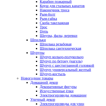
Карабин пожарный
Коуш для стальных канатов
Наконечник троса
Рым-болт
Рым-гайка
Скоба такелажная
Трос
Цепь
Шнуры, фалы, веревки
Шпильки
Шпилька резьбовая
Шпилька сантехническая
Шурупы
Шуруп кольцо-полукольцо
Шуруп по бетону (нагель)
Шуруп с шестигранной головкой
Шуруп универсальный желтый
Шуруп-костыль
Новогодние товары
Домашний декор
Декоративные фигуры
Искусственные ёлки
Электрогирлянды домашние
Уличный декор
Электрогирлянды для улиц