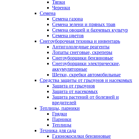
Тяпки
Черенки
Семена
Семена газона
Семена зелени и пряных трав
Семена овощей и бахчевых культур
Семена цветов
Снегоуборочная техника и инвентарь
Антигололедные реагенты
Лопаты снеговые, скреперы
Снегоуборщики бензиновые
Снегоуборщики электрические,
аккумуляторные
Щетки, скребки автомобильные
Средства защиты от грызунов и насекомых
Защита от грызунов
Защита от насекомых
Защита растений от болезней и
вредителей
Теплицы, парники
Грядки
Парники
Теплицы
Техника для сада
Газонокосилки бензиновые