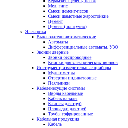
Керамзит, щебень, песок
Мел, гипс
Смеси цемент-песок
Смеси шамотные жаростойкие
Цемент
Цемент (поштучно)
Электрика
Выключатели автоматические
Автоматы
Дифференциальные автоматы, УЗО
Звонки дверные
Звонки беспроводные
Кнопки для электрических звонков
Инструмент, измерительные приборы
Мультиметры
Отвертки индикаторные
Паяльники
Кабеленесущие системы
Вводы кабельные
Кабель-каналы
Клипсы для труб
Площадки для труб
Трубы гофрированные
Кабельная продукция
Кабель