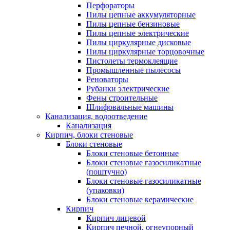
Перфораторы
Пилы цепные аккумуляторные
Пилы цепные бензиновые
Пилы цепные электрические
Пилы циркулярные дисковые
Пилы циркулярные торцовочные
Пистолеты термоклеящие
Промышленные пылесосы
Реноваторы
Рубанки электрические
Фены строительные
Шлифовальные машины
Канализация, водоотведение
Канализация
Кирпич, блоки стеновые
Блоки стеновые
Блоки стеновые бетонные
Блоки стеновые газосиликатные
(поштучно)
Блоки стеновые газосиликатные
(упаковки)
Блоки стеновые керамические
Кирпич
Кирпич лицевой
Кирпич печной, огнеупорный