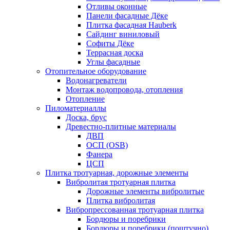
Отливы оконные
Панели фасадные Дёке
Плитка фасадная Hauberk
Сайдинг виниловый
Софиты Дёке
Террасная доска
Углы фасадные
Отопительное оборудование
Водонагреватели
Монтаж водопровода, отопления
Отопление
Пиломатериаллы
Доска, брус
Древестно-плитные материалы
ДВП
ОСП (OSB)
Фанера
ЦСП
Плитка тротуарная, дорожные элементы
Вибролитая тротуарная плитка
Дорожные элементы вибролитые
Плитка вибролитая
Вибропрессованная тротуарная плитка
Бордюры и поребрики
Бордюры и поребрики (поштучно)