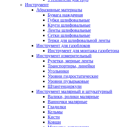
Инструмент
Абразивные материалы
Бумага наждачная
Губки шлифовальные
Круги шлифовальные
Ленты шлифовальные
Сетки шлифовальные
Терки для шлифовальной ленты
Инструмент для газоблоков
Инструмент для монтажа газобетона
Инструмент измерительный
Рулетки, мерные ленты
Транспортиры, линейки
Угольники
Уровни гидростатические
Уровни пузырьковые
Штангенциркули
Инструмент малярный и штукатурный
Валики, ролики малярные
Ванночки малярные
Гладилки
Кельмы
Кисти
Ковши