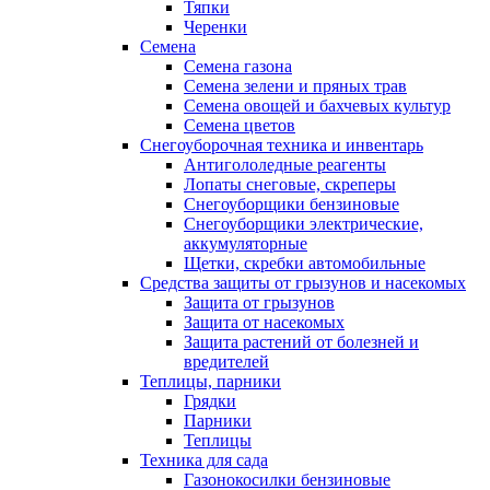
Тяпки
Черенки
Семена
Семена газона
Семена зелени и пряных трав
Семена овощей и бахчевых культур
Семена цветов
Снегоуборочная техника и инвентарь
Антигололедные реагенты
Лопаты снеговые, скреперы
Снегоуборщики бензиновые
Снегоуборщики электрические,
аккумуляторные
Щетки, скребки автомобильные
Средства защиты от грызунов и насекомых
Защита от грызунов
Защита от насекомых
Защита растений от болезней и
вредителей
Теплицы, парники
Грядки
Парники
Теплицы
Техника для сада
Газонокосилки бензиновые