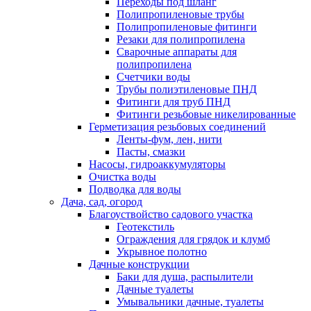
Переходы под шланг
Полипропиленовые трубы
Полипропиленовые фитинги
Резаки для полипропилена
Сварочные аппараты для
полипропилена
Счетчики воды
Трубы полиэтиленовые ПНД
Фитинги для труб ПНД
Фитинги резьбовые никелированные
Герметизация резьбовых соединений
Ленты-фум, лен, нити
Пасты, смазки
Насосы, гидроаккумуляторы
Очистка воды
Подводка для воды
Дача, сад, огород
Благоуствойство садового участка
Геотекстиль
Ограждения для грядок и клумб
Укрывное полотно
Дачные конструкции
Баки для душа, распылители
Дачные туалеты
Умывальники дачные, туалеты