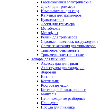
Газонокосилки электрические
Диски для триммера
Измельчители для сада
Катушки для триммеров
Культиваторы
Лески для триммера
Мотоблоки
Мотобуры
Ремни для триммеров
Садовые пылесосы, воздуходувки
Свечи зажигания для триммеров
Триммеры бензиновые
Триммеры электрические
Товары для пикника
Аксессуары для гриля
Аксессуары для тандыров
Жаровни
Казаны
Коптильни
Костровые чаши
Котелки, чайники, треноги
Мангалы
Печи походные разборные
Печи-учаг
Посуда для пикника