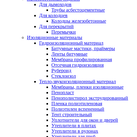
Для дымоходов
Трубы асбестоцементные
Для колодцев
Колодцы железобетонные
Для перекрытий
Перемычки
Изоляционные материалы
Гидроизоляционный материал
Битумные мастики, праймеры
Ленты битумные
Мембрана профилированная
Отсечная гидроизоляция
Рубероид
Стеклоизол
Тепло-звукоизоляционный материал
Мембраны, пленки изоляционные
Пенопласт
Пенополистирол экструдированный
Пленка полиэтиленовая
Полиэтилен вспененный
Тент строительный
Уплотнители для окон и дверей
Утеплители в плитах
Утеплители в рулонах
Утеплители для труб