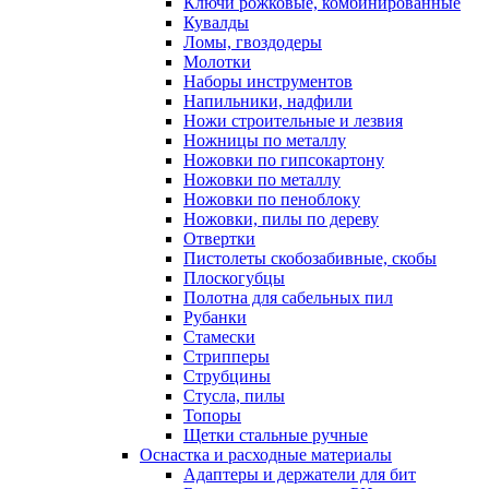
Ключи рожковые, комбинированные
Кувалды
Ломы, гвоздодеры
Молотки
Наборы инструментов
Напильники, надфили
Ножи строительные и лезвия
Ножницы по металлу
Ножовки по гипсокартону
Ножовки по металлу
Ножовки по пеноблоку
Ножовки, пилы по дереву
Отвертки
Пистолеты скобозабивные, скобы
Плоскогубцы
Полотна для сабельных пил
Рубанки
Стамески
Стрипперы
Струбцины
Стусла, пилы
Топоры
Щетки стальные ручные
Оснастка и расходные материалы
Адаптеры и держатели для бит