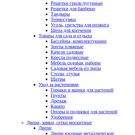
Решетки гриль чугунные
Решетки для барбекю
Тандыры
Термосумки
Уголь, средства для розжига
Щепа для копчения
Товары для сада и отдыха
Бассейны, комплектующие
Зонты пляжные
Качели садовые
Кресла подвесные
Мебель садовая, наборы
Садовая мебель из липы
Столы, стулья
Шатры
Уход за растениями
Горшки и ящики для растений
Грунты
Дренаж
Кашпо
Опоры и подвязки для растений
Удобрения
Двери, замки, сетки москитные
Двери
Двери входные металлические