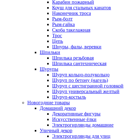
Карабин пожарный
Коуш для стальных канатов
Наконечник троса
Рым-болт
Рым-гайка
Скоба такелажная
Трос
Цепь
Шнуры, фалы, веревки
Шпильки
Шпилька резьбовая
Шпилька сантехническая
Шурупы
Шуруп кольцо-полукольцо
Шуруп по бетону (нагель)
Шуруп с шестигранной головкой
Шуруп универсальный желтый
Шуруп-костыль
Новогодние товары
Домашний декор
Декоративные фигуры
Искусственные ёлки
Электрогирлянды домашние
Уличный декор
Электрогирлянды для улиц