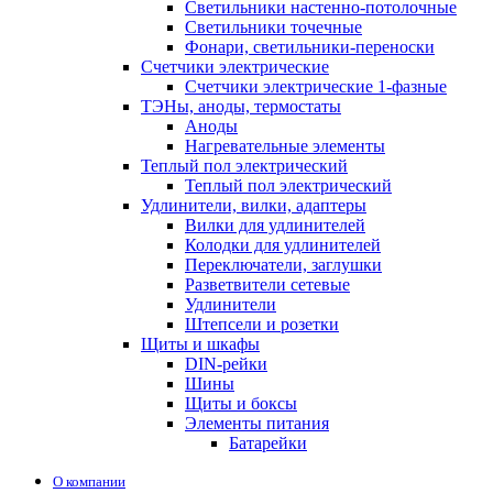
Светильники настенно-потолочные
Светильники точечные
Фонари, светильники-переноски
Счетчики электрические
Счетчики электрические 1-фазные
ТЭНы, аноды, термостаты
Аноды
Нагревательные элементы
Теплый пол электрический
Теплый пол электрический
Удлинители, вилки, адаптеры
Вилки для удлинителей
Колодки для удлинителей
Переключатели, заглушки
Разветвители сетевые
Удлинители
Штепсели и розетки
Щиты и шкафы
DIN-рейки
Шины
Щиты и боксы
Элементы питания
Батарейки
О компании