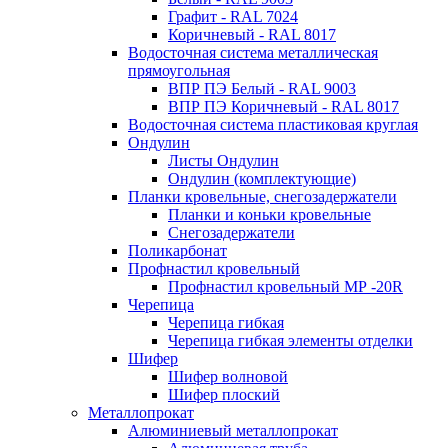
Графит - RAL 7024
Коричневый - RAL 8017
Водосточная система металлическая
прямоугольная
ВПР ПЭ Белый - RAL 9003
ВПР ПЭ Коричневый - RAL 8017
Водосточная система пластиковая круглая
Ондулин
Листы Ондулин
Ондулин (комплектующие)
Планки кровельные, снегозадержатели
Планки и коньки кровельные
Снегозадержатели
Поликарбонат
Профнастил кровельный
Профнастил кровельный МР -20R
Черепица
Черепица гибкая
Черепица гибкая элементы отделки
Шифер
Шифер волновой
Шифер плоский
Металлопрокат
Алюминиевый металлопрокат