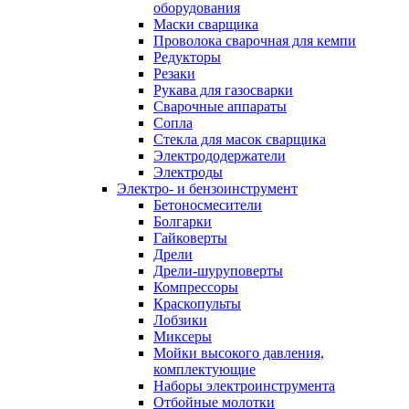
оборудования
Маски сварщика
Проволока сварочная для кемпи
Редукторы
Резаки
Рукава для газосварки
Сварочные аппараты
Сопла
Стекла для масок сварщика
Электрододержатели
Электроды
Электро- и бензоинструмент
Бетоносмесители
Болгарки
Гайковерты
Дрели
Дрели-шуруповерты
Компрессоры
Краскопульты
Лобзики
Миксеры
Мойки высокого давления,
комплектующие
Наборы электроинструмента
Отбойные молотки