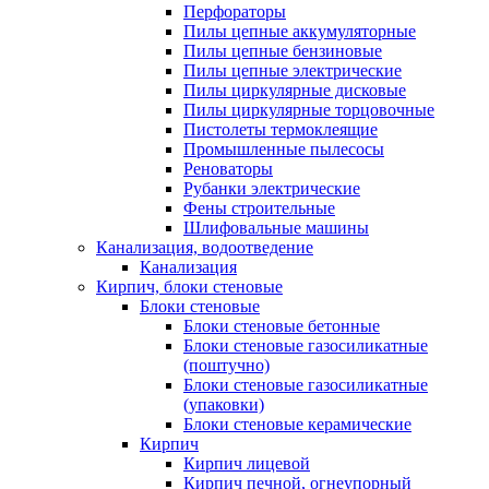
Перфораторы
Пилы цепные аккумуляторные
Пилы цепные бензиновые
Пилы цепные электрические
Пилы циркулярные дисковые
Пилы циркулярные торцовочные
Пистолеты термоклеящие
Промышленные пылесосы
Реноваторы
Рубанки электрические
Фены строительные
Шлифовальные машины
Канализация, водоотведение
Канализация
Кирпич, блоки стеновые
Блоки стеновые
Блоки стеновые бетонные
Блоки стеновые газосиликатные
(поштучно)
Блоки стеновые газосиликатные
(упаковки)
Блоки стеновые керамические
Кирпич
Кирпич лицевой
Кирпич печной, огнеупорный