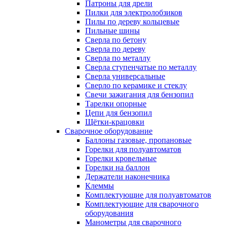
Патроны для дрели
Пилки для электролобзиков
Пилы по дереву кольцевые
Пильные шины
Сверла по бетону
Сверла по дереву
Сверла по металлу
Сверла ступенчатые по металлу
Сверла универсальные
Сверло по керамике и стеклу
Свечи зажигания для бензопил
Тарелки опорные
Цепи для бензопил
Щётки-крацовки
Сварочное оборудование
Баллоны газовые, пропановые
Горелки для полуавтоматов
Горелки кровельные
Горелки на баллон
Держатели наконечника
Клеммы
Комплектующие для полуавтоматов
Комплектующие для сварочного
оборудования
Манометры для сварочного