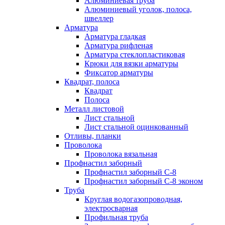
Алюминиевая труба
Алюминиевый уголок, полоса,
швеллер
Арматура
Арматура гладкая
Арматура рифленая
Арматура стеклопластиковая
Крюки для вязки арматуры
Фиксатор арматуры
Квадрат, полоса
Квадрат
Полоса
Металл листовой
Лист стальной
Лист стальной оцинкованный
Отливы, планки
Проволока
Проволока вязальная
Профнастил заборный
Профнастил заборный С-8
Профнастил заборный С-8 эконом
Труба
Круглая водогазопроводная,
электросварная
Профильная труба