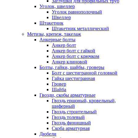
Заглушки для профильных труб
Уголок, швеллер
Уголок равнополочный
Швеллер
Штакетник
Штакетник металлический
Метизы, крепеж, такелаж
Анкерные болты
Анкер болт
Анкер болт с гайкой
Анкер болт с крючком
Анкер клиновой
Болты, гайки, шайбы, гроверы
Болт c шестигранной головкой
Гайка шестигранная
Гровер
Шайба
Гвозди, скобы арматурные
Гвоздь ершоный, кровельный,
шиферный
Гвоздь строительный
Гвоздь толевый
Гвоздь финишный
Скоба арматурная
Дюбели