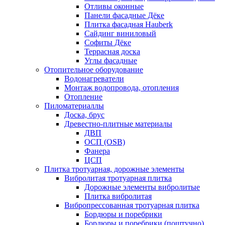
Отливы оконные
Панели фасадные Дёке
Плитка фасадная Hauberk
Сайдинг виниловый
Софиты Дёке
Террасная доска
Углы фасадные
Отопительное оборудование
Водонагреватели
Монтаж водопровода, отопления
Отопление
Пиломатериаллы
Доска, брус
Древестно-плитные материалы
ДВП
ОСП (OSB)
Фанера
ЦСП
Плитка тротуарная, дорожные элементы
Вибролитая тротуарная плитка
Дорожные элементы вибролитые
Плитка вибролитая
Вибропрессованная тротуарная плитка
Бордюры и поребрики
Бордюры и поребрики (поштучно)