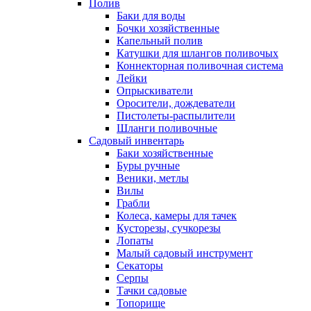
Полив
Баки для воды
Бочки хозяйственные
Капельный полив
Катушки для шлангов поливочых
Коннекторная поливочная система
Лейки
Опрыскиватели
Оросители, дождеватели
Пистолеты-распылители
Шланги поливочные
Садовый инвентарь
Баки хозяйственные
Буры ручные
Веники, метлы
Вилы
Грабли
Колеса, камеры для тачек
Кусторезы, сучкорезы
Лопаты
Малый садовый инструмент
Секаторы
Серпы
Тачки садовые
Топорище