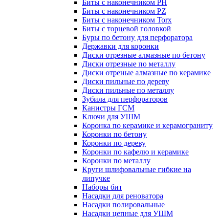
Биты с наконечником PH
Биты с наконечником PZ
Биты с наконечником Torx
Биты с торцевой головкой
Буры по бетону для перфоратора
Державки для коронки
Диски отрезные алмазные по бетону
Диски отрезные по металлу
Диски отреные алмазные по керамике
Диски пильные по дереву
Диски пильные по металлу
Зубила для перфораторов
Канистры ГСМ
Ключи для УШМ
Коронка по керамике и керамограниту
Коронки по бетону
Коронки по дереву
Коронки по кафелю и керамике
Коронки по металлу
Круги шлифовальные гибкие на
липучке
Наборы бит
Насадки для реноватора
Насадки полировальные
Насадки цепные для УШМ