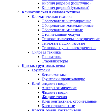
Кирпич рядовой (поштучно)
Кирпич рядовой (упаковки)
Климатическая и силовая техника
Климатическая техника
Обогреватели инфракрасные
Обогреватели конвекционные
Обогреватели масляные
Отопительные модули
Тепловентиляторы электрические
Тепловые пушки газовые
Тепловые пушки электрические
Силовая техника
Генераторы
Стабилизаторы
Краски, грунтовки, пены
Грунтовки
Бетоноконтакт
Грунтовки проникающие
Клей, жидкие гвозди
Анкеры химические
Жидкие гвозди
Жидкое стекло
Клеи контактные, строительные
Клеи строительные
Краски, эмали, растворители