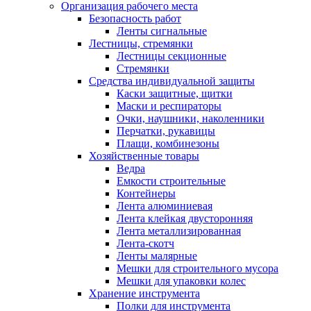
Организация рабочего места
Безопасность работ
Ленты сигнальные
Лестницы, стремянки
Лестницы секционные
Стремянки
Средства индивидуальной защиты
Каски защитные, щитки
Маски и респираторы
Очки, наушники, наколенники
Перчатки, рукавицы
Плащи, комбинезоны
Хозяйственные товары
Ведра
Емкости строительные
Контейнеры
Лента алюминиевая
Лента клейкая двусторонняя
Лента металлизированная
Лента-скотч
Ленты малярные
Мешки для строительного мусора
Мешки для упаковки колес
Хранение инструмента
Полки для инструмента