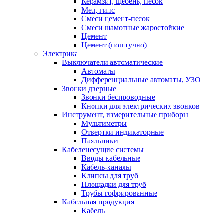
Керамзит, щебень, песок
Мел, гипс
Смеси цемент-песок
Смеси шамотные жаростойкие
Цемент
Цемент (поштучно)
Электрика
Выключатели автоматические
Автоматы
Дифференциальные автоматы, УЗО
Звонки дверные
Звонки беспроводные
Кнопки для электрических звонков
Инструмент, измерительные приборы
Мультиметры
Отвертки индикаторные
Паяльники
Кабеленесущие системы
Вводы кабельные
Кабель-каналы
Клипсы для труб
Площадки для труб
Трубы гофрированные
Кабельная продукция
Кабель