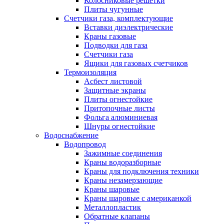
Колосниковые решетки
Плиты чугунные
Счетчики газа, комплектующие
Вставки диэлектрические
Краны газовые
Подводки для газа
Счетчики газа
Ящики для газовых счетчиков
Термоизоляция
Асбест листовой
Защитные экраны
Плиты огнестойкие
Притопочные листы
Фольга алюминиевая
Шнуры огнестойкие
Водоснабжение
Водопровод
Зажимные соединения
Краны водоразборные
Краны для подключения техники
Краны незамерзающие
Краны шаровые
Краны шаровые с американкой
Металлопластик
Обратные клапаны