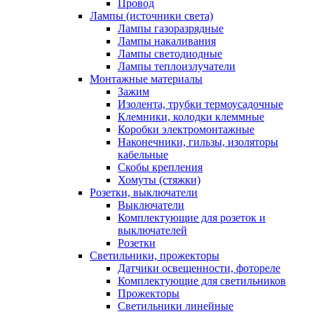
Провод
Лампы (источники света)
Лампы газоразрядные
Лампы накаливания
Лампы светодиодные
Лампы теплоизлучатели
Монтажные материалы
Зажим
Изолента, трубки термоусадочные
Клемники, колодки клеммные
Коробки электромонтажные
Наконечники, гильзы, изоляторы
кабельные
Скобы крепления
Хомуты (стяжки)
Розетки, выключатели
Выключатели
Комплектующие для розеток и
выключателей
Розетки
Светильники, прожекторы
Датчики освещенности, фотореле
Комплектующие для светильников
Прожекторы
Светильники линейные