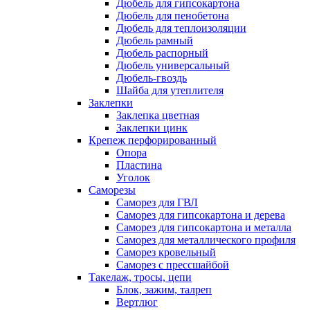
Дюбель для гипсокартона
Дюбель для пенобетона
Дюбель для теплоизоляции
Дюбель рамный
Дюбель распорный
Дюбель универсальный
Дюбель-гвоздь
Шайба для утеплителя
Заклепки
Заклепка цветная
Заклепки цинк
Крепеж перфорированный
Опора
Пластина
Уголок
Саморезы
Саморез для ГВЛ
Саморез для гипсокартона и дерева
Саморез для гипсокартона и металла
Саморез для металлического профиля
Саморез кровельный
Саморез с прессшайбой
Такелаж, тросы, цепи
Блок, зажим, талреп
Вертлюг