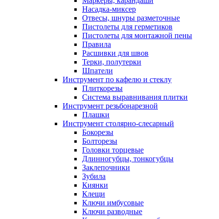
Маркеры, карандаши
Насадка-миксер
Отвесы, шнуры разметочные
Пистолеты для герметиков
Пистолеты для монтажной пены
Правила
Расшивки для швов
Терки, полутерки
Шпатели
Инструмент по кафелю и стеклу
Плиткорезы
Система выравнивания плитки
Инструмент резьбонарезной
Плашки
Инструмент столярно-слесарный
Бокорезы
Болторезы
Головки торцевые
Длинногубцы, тонкогубцы
Заклепочники
Зубила
Киянки
Клещи
Ключи имбусовые
Ключи разводные