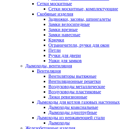
Сетки москитные
Сетки москитные, комплектующие
Скобяные изделия
Задвижки, засовы, шпингалеты
Замки велосипедные
Замки врезные
Замки навесные
Крючки
Ограничители, ручки для окон
Петли
Ручки для двери
Ушки для замков
Дымоходы, вентиляция
Вентиляция
Вентиляторы вытяжные
Вентиляционные решетки
Воздуховоды металлические
Воздуховоды пластиковые
Люки ревизионные
Дымоходы для котлов газовых настенных
Дымоходы коаксиальные
Дымоходы однотрубные
Дымоходы из нержавеющей стали
Дымоходы
Железобетонные изделия