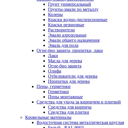
Грунт универсальный
Грунты-эмали по металлу
Колеры
Краски водно-дисперсионные
Краски резиновые
Растворители
Эмали аэрозольные
Эмали общего назначения
Эмаль для пола
Огне-био защита, пропитки, лаки
Лаки
Масла для дерева
Огне-био защита
Олифа
Отбеливатели для дерева
Пропитки для дерева
Пены, герметики
Герметики
Пены монтажные
Средства для ухода за кирпичем и плиткой
Средства для кирпича
Средства для плитки
Кровельные материалы
Водосточная система металлическая круглая
Белый - RAL 9003