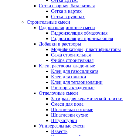
Сетка ЦПВС
Сетка сварная, базальтовая
Сетка в картах
Сетка в рулонах
Строительные смеси
Гидроизоляционные смеси
Гидроизоляция обмазочная
Гидроизоляция проникающая
Добавки в растворы
Модификаторы, пластификаторы
Сажа строительная
Фибра строительная
Клеи, растворы кладочные
Клеи для газосиликата
Клеи для плитки
Клеи для теплоизоляции
Растворы кладочные
Отделочные смеси
Затирки для керамической плитки
Смеси для пола
Шпатлевки готовые
Шпатлевки сухие
Штукатурки
Универсальные смеси
Известь